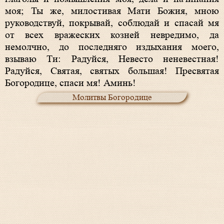
моя; Ты же, милостивая Мати Божия, мною
руководствуй, покрывай, соблюдай и спасай мя
от всех вражеских козней невредимо, да
немолчно, до последняго издыхания моего,
взываю Ти: Радуйся, Невесто неневестная!
Радуйся, Святая, святых большая! Пресвятая
Богородице, спаси мя! Аминь!
Молитвы Богородице