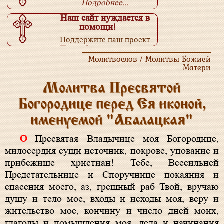
Подробнее...
Наш сайт нуждается в
помощи!
Поддержите наш проект
Подробнее...
Молитвослов / Молитвы Божией
Матери
Молитва Пресвятой
Богородице перед Ея иконой,
именуемой "Абалацкая"
О Пресвятая Владычице моя Богородице,
милосердия сущи источник, покрове, упование и
прибежище христиан! Тебе, Всесильней
Предстательнице и Споручнице покаяния и
спасения моего, аз, грешный раб Твой, вручаю
душу и тело мое, входы и исходы моя, веру и
жительство мое, кончину и число дней моих,
глаголы и помышления моя, дела и начинания