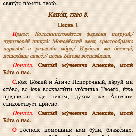
святу́ю па́мять твою́.
Кано́н, глас 8.
Песнь 1
Ирмос: Колесницегони́теля фарао́ня погрузи́,/
чудотворя́й иногда́/ Моисе́йский жезл, крестообра́зно
порази́в/ и раздели́в мо́ре,/ Изра́иля же беглеца́,
пешехо́дца спасе́,// песнь Бо́гови воспева́юща.
Припе́в:
Святы́й му́чениче Алекси́е, моли́
Бо́га о нас.
Сло́ве Бо́жий и А́гнче Непоро́чный, да́руй ми
сло́во, во е́же восхвали́ти уго́дника Твоего́, и́же
предлежи́т зде те́лом, ду́хом же А́нгелом
сликовству́ет при́сно.
Припе́в:
Святы́й му́чениче Алекси́е, моли́
Бо́га о нас.
О Го́споде помо́щник нам бу́ди, блаже́нне,