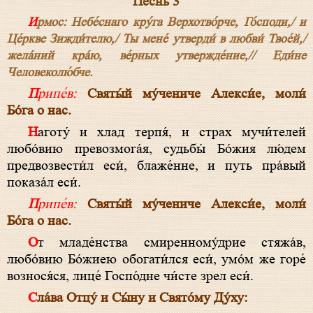
Песнь 3
Ирмос: Небе́снаго кру́га Верхотво́рче, Го́споди,/ и
Це́ркве Зижди́телю,/ Ты мене́ утверди́ в любви́ Твое́й,/
желáний крáю, ве́рных утвержде́ние,// Еди́не
Человеколю́бче.
Припе́в:
Святы́й му́чениче Алекси́е, моли́
Бо́га о нас.
Наготу́ и хлад терпя́, и страх мучи́телей
любо́вию превозмога́я, судьбы́ Бо́жия лю́дем
предвозвести́л еси́, блаже́нне, и путь пра́вый
показа́л еси́.
Припе́в:
Святы́й му́чениче Алекси́е, моли́
Бо́га о нас.
От младе́нства смиренному́дрие стяжа́в,
любо́вию Бо́жиею обогати́лся еси́, умо́м же горе́
вознося́ся, лице́ Госпо́дне чи́сте зрел еси́.
Сла́ва Отцу́ и Сы́ну и Свято́му Ду́ху: