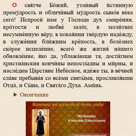
О свя́тче Бо́жий, утаи́вый и́стинную
прему́дрость и обличи́вый му́дрость сыно́в ве́ка
сего́! Испроси́ нам у Го́спода дух смире́ния,
кро́тости и любве́ зало́г, в моли́твах
несумне́нную ве́ру, в покая́нии тве́рдую наде́жду,
в служе́нии бли́жним кре́пость, в боле́знех
ско́рое исцеле́ние, всего́ же жития́ на́шего
обновле́ние, я́ко да, ублажа́юще тя, дости́гнем
христиа́нския кончи́ны непосты́дны и ми́рны, и
насле́дим Ца́рствие Небе́сное, иде́же ты, в ве́чней
сла́ве пребыва́я со все́ми святы́ми, прославля́еши
Отца́, и Сы́на, и Свята́го Ду́ха. Ами́нь.
Окончание