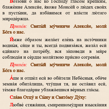
Воззови́ о нас ко Го́споду гла́сом кре́пким,
блаже́нне Алекси́е, я́коже Моисе́й о лю́дех свои́х
в пусты́ни, да изба́вимся от вла́сти лю́таго
мироде́ржца.
Припе́в:
Святы́й му́чениче Алекси́е, моли́
Бо́га о нас.
И́мже о́бразом жела́ет еле́нь на исто́чники
водны́я, си́це и ты, всегда́ подвиза́яся, жела́л еси́
еди́наго на потре́бу, вся за́поведи в ми́ре
соблюда́я и се́рдце моли́твою при́сно согрева́я.
Припе́в:
Святы́й му́чениче Алекси́е, моли́
Бо́га о нас.
А́ще и отше́л еси́ во оби́тели Небе́сныя, оба́че
земна́я обита́лища, чту́щая тя, не оста́вил еси́,
те́мже благода́рне ублажа́ешися ве́рных гла́сы.
Сла́ва Отцу́ и Сы́ну и Свято́му Ду́ху:
Любве́ стяжа́ния, смиренному́дрия взыска́ния