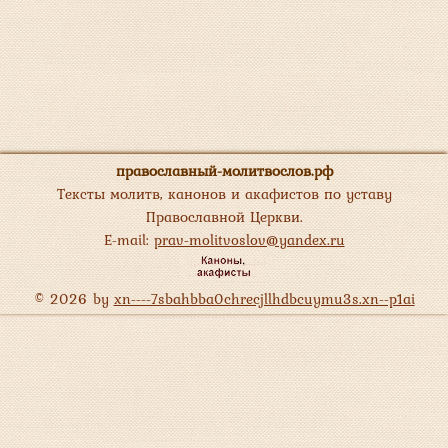
православный-молитвослов.рф
Тексты молитв, канонов и акафистов по уставу
Православной Церкви.
E-mail:
prav-molitvoslov@yandex.ru
© 2026 by
xn----7sbahbba0chrecjllhdbcuymu3s.xn--p1ai