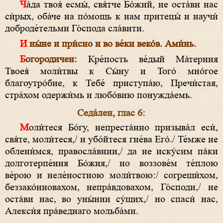
Ча́да твоя́ есмы́, свя́тче Бо́жий, не оста́ви нас
си́рых, оба́че на по́мощь к нам притецы́ и научи́
доброде́тельми Го́спода сла́вити.
И ны́не и при́сно и во ве́ки веко́в. Ами́нь.
Богородичен:
Кре́пость ве́дый Ма́терния
Твоея́ моли́твы к Сы́ну и Того́ мно́гое
благоутро́бие, к Тебе́ приступа́ю, Пречи́стая,
стра́хом одержи́мь и любо́вию понужда́емь.
Седа́лен, глас 6:
Моли́теся Бо́гу, непреста́нно призыва́л еси́,
свя́те, моли́теся,/ и убо́йтеся гне́ва Его́./ Те́мже не
облени́мся, правосла́внии,/ да не иску́сим па́ки
долготерпе́ния Бо́жия,/ но воззове́м те́плою
ве́рою и неле́ностною моли́твою:/ согреши́хом,
беззако́нновахом, непра́вдовахом, Го́споди,/ не
оста́ви нас, во уны́нии су́щих,/ но спаси́ нас,
Алекси́я пра́веднаго мольба́ми.