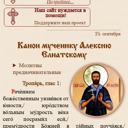
Подробнее...
Наш сайт нуждается в
помощи!
Поддержите наш проект
Подробнее...
25 сентября
Канон мученику Алексию
Елнатскому
Молитвы
предначинательные
Тропа́рь, глас 1:
Раче́нием
боже́ственным уязви́вся от
ю́ности,/ юро́дством
во́льным му́дрость ве́ка
сего́ посрами́л еси́,/
прему́дрости Бо́жией в та́йных поуча́яся,/