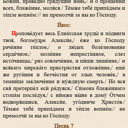
Бо́жий, пра́ведно гряду́щий нань,/ и о проще́нии
всех, блаже́нне, моля́ся./ Те́мже тебе́ припа́даем и
те́пле вопие́м:// не премолчи́ за ны ко Го́споду.
И́кос:
Пропове́дует весь Елна́тская труды́ и по́двиги
твоя́, богому́дре Алекси́е,/ е́же ко Го́споду
раче́ние те́плое,/ о лю́дех боле́знование
серде́чное,/ моле́ние непреста́нное, слез
исто́чницы,/ риз совлече́ние, и пи́щи лише́ние,/ и
вся́каго мирска́го пристра́стия отложе́ние,/ еще́
же руга́ния и безче́стия от злых челове́к,/ в
темни́це заключе́ние и ну́ждную смерть./ Но вся
сия́ претерпе́л еси́ ра́дуяся,/ Си́мона блаже́ннаго
стопа́м после́дуя,/ с ни́мже ны́не в дому́ О́тчем
водворя́ешися, Алекси́е, уго́дниче Христо́в./
Те́мже тебе́ припа́даем и те́пле вопие́м:/ не
премолчи́ за ны ко Го́споду.
Песнь 7