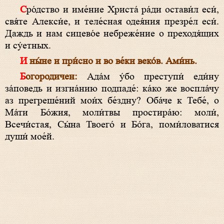
Сро́дство и име́ние Христа́ ра́ди остави́л еси́,
свя́те Алекси́е, и теле́сная одея́ния презре́л еси́.
Даждь и нам сицево́е небреже́ние о преходя́щих
и су́етных.
И ны́не и при́сно и во ве́ки веко́в. Ами́нь.
Богородичен:
Ада́м у́бо преступи́ еди́ну
за́поведь и изгна́нию подпаде́: ка́ко же воспла́чу
аз прегреше́ний мои́х бе́здну? Оба́че к Тебе́, о
Ма́ти Бо́жия, моли́твы простира́ю: моли́,
Всечи́стая, Сы́на Твоего́ и Бо́га, поми́ловатися
души́ мое́й.