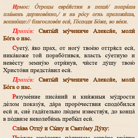
Ирмос: О́троцы евре́йстии в пещи́/ попра́ша
пла́мень дерзнове́нно,/ и на ро́су огнь преложи́ша,
вопию́ще:// благослове́н еси́, Го́споди Бо́же, во ве́ки.
Припе́в:
Святы́й му́чениче Алекси́е, моли́
Бо́га о нас.
Суету́, я́ко прах, от ногу́ твое́ю оттря́сл еси́,
ника́коже той порабо́тився, власть су́етную и
неве́сту земну́ю отри́нув, чи́сте ду́шу твою́
Христо́ви предста́вил еси́.
Припе́в:
Святы́й му́чениче Алекси́е, моли́
Бо́га о нас.
Разуме́ние писа́ний и кни́жныя му́дрости
де́лом показу́я, да́ра проро́чествия сподо́бился
еси́ и, сие́ гада́тельно лю́дем известву́я, до конца́
в по́двизе неколеби́мь пребы́л еси́.
Сла́ва Отцу́ и Сы́ну и Свято́му Ду́ху: