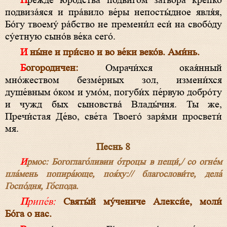
Пре́жде юро́дства по́двигом затво́ра кре́пко
подвиза́яся и пра́вило ве́ры непосты́дное явля́я,
Бо́гу твоему́ ра́бство не премени́л еси́ на свобо́ду
су́етную сыно́в ве́ка сего́.
И ны́не и при́сно и во ве́ки веко́в. Ами́нь.
Богородичен:
Омрачи́хся окая́нный
мно́жеством безме́рных зол, измени́хся
душе́вным о́ком и умо́м, погуби́х пе́рвую добро́ту
и чужд бых сыновства́ Влады́чня. Ты же,
Пречи́стая Де́во, све́та Твоего́ заря́ми просвети́
мя.
Песнь 8
Ирмос: Богоглаго́ливии о́троцы в пещи́,/ со огне́м
пла́мень попира́юще, поя́ху:// благослови́те, дела́
Госпо́дня, Го́спода.
Припе́в:
Святы́й му́чениче Алекси́е, моли́
Бо́га о нас.