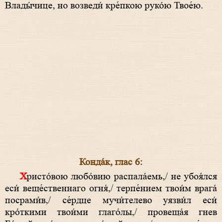
Влады́чице, но возведи́ кре́пкою руко́ю Твое́ю.
Конда́к, глас 6:
Христо́вою любо́вию распала́емь,/ не убоя́лся
еси́ веще́ственнаго огня́,/ терпе́нием твои́м врага́
посрами́в,/ се́рдце мучи́телево уязви́л еси́
кро́ткими твои́ми глаго́лы,/ провеща́я гнев