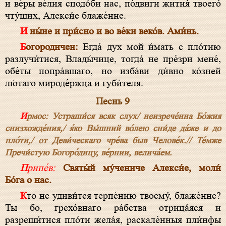
и ве́ры ве́лия сподо́би нас, по́двиги жития́ твоего́
чту́щих, Алекси́е блаже́нне.
И ны́не и при́сно и во ве́ки веко́в. Ами́нь.
Богородичен:
Егда́ дух мой и́мать с пло́тию
разлучи́тися, Влады́чице, тогда́ не пре́зри мене́,
обе́ты попра́вшаго, но изба́ви ди́вно ко́зней
лю́таго мироде́ржца и губи́теля.
Песнь 9
Ирмос: Устраши́ся всяк слух/ неизрече́нна Бо́жия
снизхожде́ния,/ я́ко Вы́шний во́лею сни́де да́же и до
пло́ти,/ от Деви́ческаго чре́ва быв Челове́к.// Те́мже
Пречи́стую Богоро́дицу, ве́рнии, велича́ем.
Припе́в:
Святы́й му́чениче Алекси́е, моли́
Бо́га о нас.
Кто не удиви́тся терпе́нию твоему́, блаже́нне?
Ты бо, грехо́внаго ра́бства отрица́яся и
разреши́тися пло́ти жела́я, раскале́нныя пли́нфы