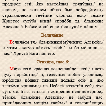
предзре́л еси́, я́ко настоя́щая, гряду́щая,/ не
сло́вом, но житие́м о́браз быв доброде́тели,/
страда́льчески тече́ние сконча́л еси́,/ те́мже
Христо́с сугу́ба венца́ сподо́би тя, блаже́нне
Алекси́е,// Его́же моли́ спасти́ся душа́м на́шим.
Велича́ние:
Велича́ем тя,/ блаже́нный му́чениче Алекси́е,/
и чтим святу́ю па́мять твою́,/ ты бо мо́лиши за
нас// Христа́ Бо́га на́шего.
Стихи́ра, глас 6:
Ми́ра сего́ кра́сная возненави́дел еси́,/ плоть
ду́ху порабо́тив,/ и, теле́сныя любве́ удали́вся,/
юро́дства по́двиг тя́жкий подъя́л еси́/ и, я́ко
златы́ми крила́ми,/ на Небеса́ возлете́л еси́,/ я́же
суть моли́тва те́плая и смире́ние нелицеме́рное,/
те́мже, блаже́нне Алекси́е,/ не забу́ди нас,
припа́дающих моще́м твои́м,// и соверша́ющих