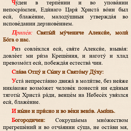
Чу́ден в терпе́нии и во упова́нии
непосра́млен, Еди́наго Царя́ Христа́ во́ин был
еси́, блаже́нне, малоду́шныя утвержда́я во
испове́дании дерзнове́ннем.
Припе́в:
Святы́й му́чениче Алекси́е, моли́
Бо́га о нас.
Риз совле́клся еси́, свя́те Алекси́е, взыва́я:
довле́ет ми ри́за Креще́ния, и наготу́ и хлад
превозмо́гл еси́, побежда́я естества́ чин.
Сла́ва Отцу́ и Сы́ну и Свято́му Ду́ху:
Уста́ непреста́нно движа́ в моли́тве, без нея́же
ника́коже возмо́жет челове́к понести́ ни еди́ныя
тяготы́ Христа́ ра́ди, венце́м на Небесе́х увя́злся
еси́, блаже́нне.
И ны́не и при́сно и во ве́ки веко́в. Ами́нь.
Богородичен:
Сокруша́ема мно́жеством
прегреше́ний и во отча́янии су́ща, не оста́ви мя,