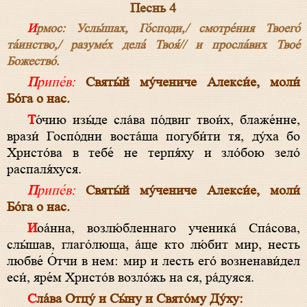
Песнь 4
Ирмос: Услы́шах, Го́споди,/ смотре́ния Твоего́
та́инство,/ разуме́х дела́ Твоя́// и просла́вих Твое́
Божество́.
Припе́в:
Святы́й му́чениче Алекси́е, моли́
Бо́га о нас.
То́чию изы́де сла́ва по́двиг твои́х, блаже́нне,
врази́ Госпо́дни воста́ша погуби́ти тя, ду́ха бо
Христо́ва в тебе́ не терпя́ху и зло́бою зело́
распаля́хуся.
Припе́в:
Святы́й му́чениче Алекси́е, моли́
Бо́га о нас.
Иоа́нна, возлю́бленнаго ученика́ Спа́сова,
слы́шав, глаго́люща, а́ще кто лю́бит мир, несть
любве́ О́тчи в нем: мир и лесть его́ возненави́дел
еси́, яре́м Христо́в возло́жь на ся, ра́дуяся.
Сла́ва Отцу́ и Сы́ну и Свято́му Ду́ху: