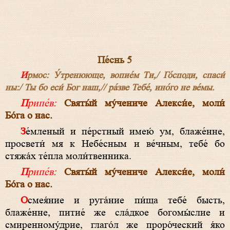
Пе́снь 5
Ирмос: У́тренююще, вопие́м Ти,/ Го́споди, спаси́
ны:/ Ты бо еси́ Бог наш,// ра́зве Тебе́, ино́го не ве́мы.
Припе́в:
Святы́й му́чениче Алекси́е, моли́
Бо́га о нас.
Зе́мленый и пе́рстный имею́ ум, блаже́нне,
просвети́ мя к Небе́сным и ве́чным, тебе́ бо
стяжа́х те́пла моли́твенника.
Припе́в:
Святы́й му́чениче Алекси́е, моли́
Бо́га о нас.
Осмея́ние и руга́ние пи́ща тебе́ бысть,
блаже́нне, питие́ же сла́дкое богомы́слие и
смиренному́дрие, глаго́л же проро́ческий я́ко