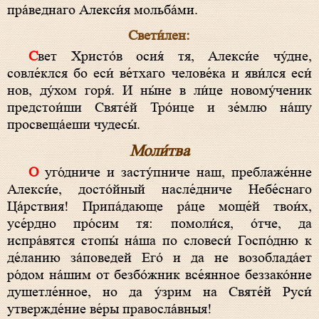
пра́веднаго Алекси́я мольба́ми.
Свети́лен:
Свет Христо́в осия́ тя, Алекси́е чу́дне,
совле́клся бо еси́ ве́тхаго челове́ка и яви́лся еси́
нов, ду́хом горя́. И ны́не в ли́це новому́ченик
предстои́ши Святе́й Тро́ице и зе́млю на́шу
просвеща́еши чудесы́.
Моли́тва
О уго́дниче и засту́пниче наш, преблаже́нне
Алекси́е, досто́йный насле́дниче Небе́снаго
Ца́рствия! Припа́дающе ра́це моще́й твои́х,
усе́рдно про́сим тя: помоли́ся, о́тче, да
испра́вятся стопы́ на́ша по словеси́ Госпо́дню к
де́ланию за́поведей Его́ и да не возоблада́ет
ро́дом на́шим от безбо́жник все́янное беззако́ние
душетле́нное, но да у́зрим на Святе́й Руси́
утвержде́ние ве́ры правосла́вныя!