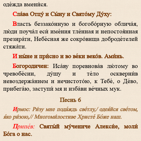
оде́жда вмени́ся.
Сла́ва Отцу́ и Сы́ну и Свято́му Ду́ху:
Власть беззако́нную и богобо́рную облича́я,
лю́ди поуча́л еси́ име́ния тле́нная и непостоя́нная
презира́ти, Небе́сная же сокро́вища доброде́телей
стяжа́ти.
И ны́не и при́сно и во ве́ки веко́в. Ами́нь.
Богородичен:
Иса́ву поревнова́в лю́тому во
чревобе́сии, ду́шу и те́ло оскверни́в
невоздержа́нием и нечистото́ю, к Тебе́, о Де́во,
прибега́ю, заступи́ мя и изба́ви ве́чных мук.
Песнь 6
Ирмос: Ри́зу мне пода́ждь све́тлу,/ одея́йся све́том,
я́ко ри́зою,// Многоми́лостиве Христе́ Бо́же наш.
Припе́в:
Святы́й му́чениче Алекси́е, моли́
Бо́га о нас.