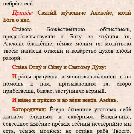
небре́гл еси́.
Припе́в:
Святы́й му́чениче Алекси́е, моли́
Бо́га о нас.
Сла́вою Боже́ственною облиста́емь,
предста́тельствуеши к Бо́гу за чту́щия тя,
Алекси́е блаже́нне, те́мже мо́лим тя: моли́твою
твое́ю напа́сти отжени́ и кова́рство духо́в зло́бы
разори́.
Сла́ва Отцу́ и Сы́ну и Свято́му Ду́ху:
И ра́ны врачу́еши, и моли́твы слы́шиши, и на
по́мощь к нам, призыва́ющим тя, ско́ро
прибега́еши, бла́же, засту́пниче ве́рный.
И ны́не и при́сно и во ве́ки веко́в. Ами́нь.
Богородичен:
Е́зеро о́гненное угото́вах себе́
житие́м блу́дным и скве́рным, Влады́чице,
со́вестное жже́ние пре́жде гее́нны нестерпи́мо ми
есть, те́мже молю́ся: не оста́ви раба́ Твоего́,