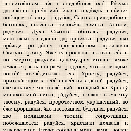
ликостоя́нием, че́сти сподо́бился еси́. Ра́зума
дарова́ние прия́л еси́, е́же и пода́ждь в пе́снех
пою́щим ти́ си́це: ра́дуйся, Се́ргие преподо́бне и
богоно́се, небе́сный челове́че, земны́й Ангеле;
ра́дуйся, Ду́ха Свята́го оби́тель; ра́дуйся,
моли́твами богода́нен да́р прие́мый; ра́дуйся, я́ко
пре́жде рожде́ния проглаше́нием просла́вив
Святу́ю Тро́ицу, Яже тя́ просла́ви в жи́зни се́й и
по сме́рти; ра́дуйся, целому́дрия сто́лпе, и́мже
вся́ка стра́сть попра́ся; ра́дуйся, я́ко от млады́х
ногте́й после́дствовал еси́ Христу́; ра́дуйся,
притека́ющим к тебе́ спасе́ния хода́тай; ра́дуйся,
свети́льниче многосве́тлый, возведы́й ко Христу́
мона́хов мно́жества; ра́дуйся, похвало́ оте́честву
твоему́; ра́дуйся, проро́чеством укра́шенный, во
е́же прорица́ти, я́ко настоя́щая, бу́дущая; ра́дуйся,
я́ко моли́твами твои́ми сопроти́внии
побежда́ются; ра́дуйся, христиан похвала́ и
утвержде́ние, Его́же соблюди́ моли́твами твои́ми