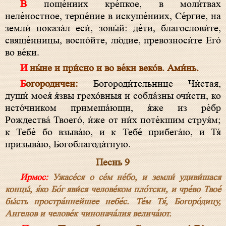
В поще́ниих кре́пкое, в моли́твах
неле́ностное, терпе́ние в искуше́ниих, Се́ргие, на
земли́ показа́л еси́, зовы́й: де́ти, благослови́те,
свяще́нницы, воспо́йте, лю́дие, превозноси́те Его́
во ве́ки.
И ны́не и при́сно и во ве́ки веко́в. Ами́нь.
Богородичен:
Богороди́тельнице Чи́стая,
души́ моея́ я́звы грехо́вныя и собла́зны очи́сти, ко
исто́чником примеша́ющи, я́же из ре́бр
Рождества́ Твоего́, и́же от ни́х поте́кшим струя́м;
к Тебе́ бо взыва́ю, и к Тебе́ прибега́ю, и Тя́
призыва́ю, Богоблагода́тную.
Песнь 9
Ирмос:
Ужасе́ся о се́м не́бо, и земли́ удиви́шася
концы́, я́ко Бо́г яви́ся челове́ком пло́тски, и чре́во Твое́
бы́сть простра́ннейшее небе́с. Те́м Тя́, Богоро́дицу,
Ангелов и челове́к чинонача́лия велича́ют.