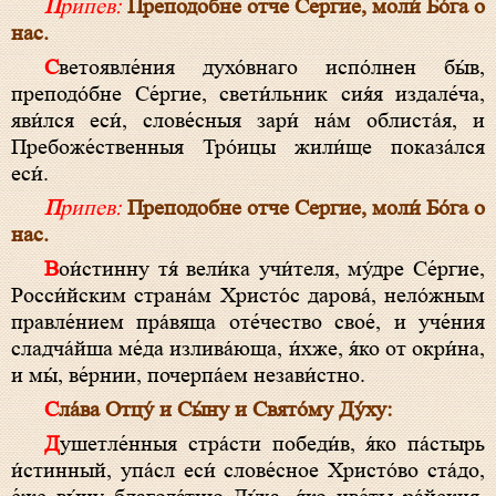
Припев:
Преподобне отче Сергие, моли́ Бо́га о
нас.
Светоявле́ния духо́внаго испо́лнен бы́в,
преподо́бне Се́ргие, свети́льник сия́я издале́ча,
яви́лся еси́, слове́сныя зари́ на́м облиста́я, и
Пребоже́ственныя Тро́ицы жили́ще показа́лся
еси́.
Припев:
Преподобне отче Сергие, моли́ Бо́га о
нас.
Вои́стинну тя́ вели́ка учи́теля, му́дре Се́ргие,
Росси́йским страна́м Христо́с дарова́, нело́жным
правле́нием пра́вяща оте́чество свое́, и уче́ния
сладча́йша ме́да излива́юща, и́хже, я́ко от окри́на,
и мы́, ве́рнии, почерпа́ем незави́стно.
Сла́ва Отцу́ и Сы́ну и Свято́му Ду́ху:
Душетле́нныя стра́сти победи́в, я́ко па́стырь
и́стинный, упа́сл еси́ слове́сное Христо́во ста́до,