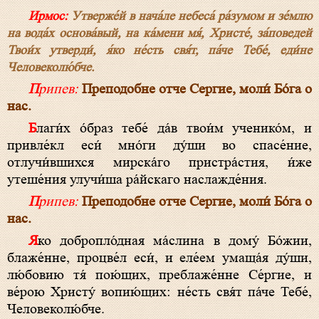
Ирмос:
Утверже́й в нача́ле небеса́ ра́зумом и зе́млю
на вода́х основа́вый, на ка́мени мя́, Христе́, за́поведей
Твои́х утверди́, я́ко не́сть свя́т, па́че Тебе́, еди́не
Человеколю́бче.
Припев:
Преподобне отче Сергие, моли́ Бо́га о
нас.
Благи́х о́браз тебе́ да́в твои́м ученико́м, и
привле́кл еси́ мно́ги ду́ши во спасе́ние,
отлучи́вшихся мирска́го пристра́стия, и́же
утеше́ния улучи́ша ра́йскаго наслажде́ния.
Припев:
Преподобне отче Сергие, моли́ Бо́га о
нас.
Яко добропло́дная ма́слина в дому́ Бо́жии,
блаже́нне, процве́л еси́, и еле́ем умаща́я ду́ши,
лю́бовию тя́ пою́щих, преблаже́нне Се́ргие, и
ве́рою Христу́ вопию́щих: не́сть свя́т па́че Тебе́,
Человеколю́бче.