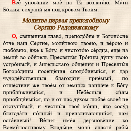
Все́ упова́ние мое́ на Тя́ возлага́ю, Ма́ти
Бо́жия, сохрани́ мя под кро́вом Твои́м.
Молитва первая преподобному
Сергию Радонежскому
О, свяще́нная главо́, преподо́бне и Богоно́сне
о́тче наш Се́ргие, моли́твою твое́ю, и ве́рою и
любо́вию, я́же к Бо́гу, и чистото́ю се́рдца, еще́ на
земли́ во оби́тель Пресвяты́я Тро́ицы ду́шу твою́
устро́ивый, и а́нгельскаго обще́ния и Пресвяты́я
Богоро́дицы посеще́ния сподо́бивыйся, и дар
чудоде́йственныя благода́ти прие́мый, по
отше́ствии же твое́м от земны́х наипа́че к Бо́гу
прибли́живыйся, и Небе́сныя си́лы
приобщи́выйся, но и от нас ду́хом любве́ своея́ не
отступи́вый, и честны́я твоя́ мо́щи, я́ко сосу́д
благода́ти по́лный и преизлива́ющийся, нам
оста́вивый! Ве́лия име́я дерзнове́ние ко
Всеми́лостивому Влады́це, моли́ спасти́ рабы́