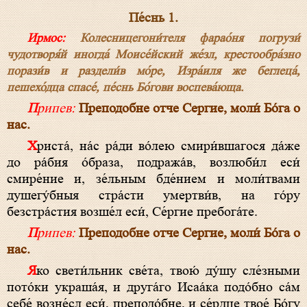
Пе́снь 1.
Ирмос:
Колесницегони́теля фарао́ня погрузи́
чудотворя́й иногда́ Моисе́йский же́зл, крестообра́зно
порази́в и раздели́в мо́ре, Изра́иля же беглеца́,
пешехо́дца спасе́, пе́снь Бо́гови воспева́юща.
Припев:
Преподобне отче Сергие, моли́ Бо́га о
нас.
Христа́, на́с ра́ди во́лею смири́вшагося да́же
до ра́бия о́браза, подража́в, возлюби́л еси́
смире́ние и, зе́льным бде́нием и моли́твами
душегу́бныя стра́сти умертви́в, на го́ру
безстра́стия возше́л еси́, Се́ргие пребога́те.
Припев:
Преподобне отче Сергие, моли́ Бо́га о
нас.
Яко свети́льник све́та, твою́ ду́шу сле́зными
пото́ки украша́я, и друга́го Исаа́ка подо́бно са́м
себе́ возне́сл еси́, преподо́бне, и се́рдце твое́ Бо́гу