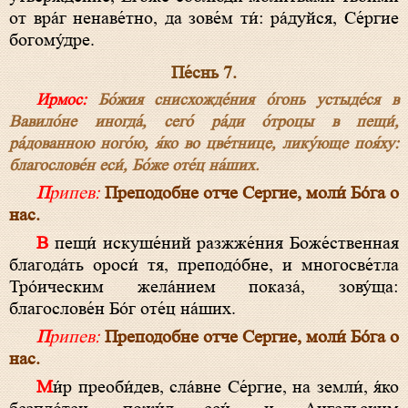
от вра́г ненаве́тно, да зове́м ти́: ра́дуйся, Се́ргие
богому́дре.
Пе́снь 7.
Ирмос:
Бо́жия снисхожде́ния о́гонь устыде́ся в
Вавило́не иногда́, сего́ ра́ди о́троцы в пещи́,
ра́дованною ного́ю, я́ко во цве́тнице, лику́юще поя́ху:
благослове́н еси́, Бо́же оте́ц на́ших.
Припев:
Преподобне отче Сергие, моли́ Бо́га о
нас.
В пещи́ искуше́ний разжже́ния Боже́ственная
благода́ть ороси́ тя, преподо́бне, и многосве́тла
Тро́ическим жела́нием показа́, зову́ща:
благослове́н Бо́г оте́ц на́ших.
Припев:
Преподобне отче Сергие, моли́ Бо́га о
нас.
Ми́р преоби́дев, сла́вне Се́ргие, на земли́, я́ко