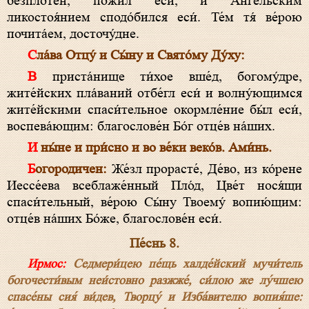
безпло́тен, пожи́л еси́, и Ангельским
ликостоя́нием сподо́бился еси́. Те́м тя́ ве́рою
почита́ем, досточу́дне.
Сла́ва Отцу́ и Сы́ну и Свято́му Ду́ху:
В приста́нище ти́хое вше́д, богому́дре,
жите́йских пла́ваний отбе́гл еси́ и волну́ющимся
жите́йскими спаси́тельное окормле́ние бы́л еси́,
воспева́ющим: благослове́н Бо́г отце́в на́ших.
И ны́не и при́сно и во ве́ки веко́в. Ами́нь.
Богородичен:
Же́зл прорасте́, Де́во, из ко́рене
Иессе́ева всеблаже́нный Пло́д, Цве́т нося́щи
спаси́тельный, ве́рою Сы́ну Твоему́ вопию́щим:
отце́в на́ших Бо́же, благослове́н еси́.
Пе́снь 8.
Ирмос:
Седмери́цею пе́щь халде́йский мучи́тель
богочести́вым неи́стовно разжже́, си́лою же лу́чшею
спасе́ны сия́ ви́дев, Творцу́ и Изба́вителю вопия́ше: