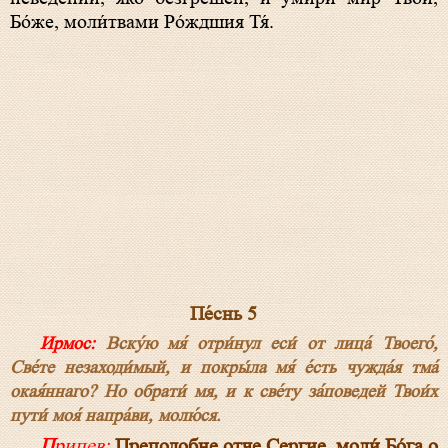
Бо́же, моли́твами Ро́ждшия Тя́.
Пе́снь 5
Ирмос:
Вску́ю мя́ отри́нул еси́ от лица́ Твоего́,
Све́те незаходи́мый, и покры́ла мя́ е́сть чужда́я тма́
окая́ннаго? Но обрати́ мя, и к све́ту за́поведей Твои́х
пути́ моя́ напра́ви, молю́ся.
Припев:
Преподобне отче Сергие, моли́ Бо́га о