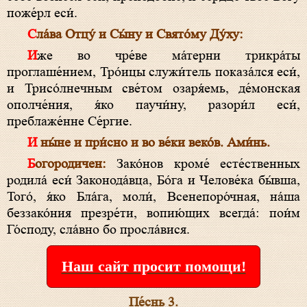
поже́рл еси́.
Сла́ва Отцу́ и Сы́ну и Свято́му Ду́ху:
Иже во чре́ве ма́терни трикра́ты
проглаше́нием, Тро́ицы служи́тель показа́лся еси́,
и Трисо́лнечным све́том озаря́емь, де́монская
ополче́ния, я́ко паучи́ну, разори́л еси́,
преблаже́нне Се́ргие.
И ны́не и при́сно и во ве́ки веко́в. Ами́нь.
Богородичен:
Зако́нов кроме́ есте́ственных
родила́ еси́ Законода́вца, Бо́га и Челове́ка бы́вша,
Того́, я́ко Бла́га, моли́, Всенепоро́чная, на́ша
беззако́ния презре́ти, вопию́щих всегда́: пои́м
Го́споду, сла́вно бо просла́вися.
Наш сайт просит помощи!
Пе́снь 3.