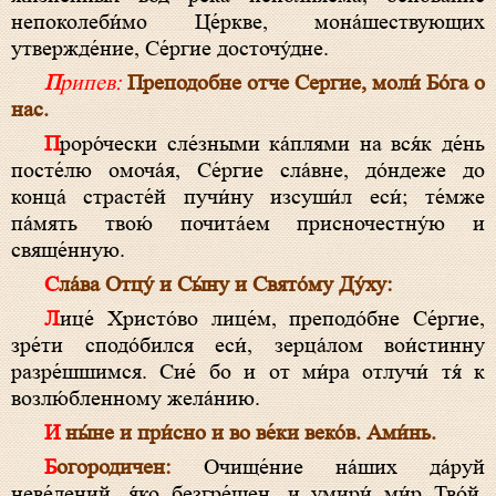
непоколеби́мо Це́ркве, мона́шествующих
утвержде́ние, Се́ргие досточу́дне.
Припев:
Преподобне отче Сергие, моли́ Бо́га о
нас.
Проро́чески сле́зными ка́плями на вся́к де́нь
посте́лю омоча́я, Се́ргие сла́вне, до́ндеже до
конца́ страсте́й пучи́ну изсуши́л еси́; те́мже
па́мять твою́ почита́ем присночестну́ю и
свяще́нную.
Сла́ва Отцу́ и Сы́ну и Свято́му Ду́ху:
Лице́ Христо́во лице́м, преподо́бне Се́ргие,
зре́ти сподо́бился еси́, зерца́лом вои́стинну
разре́шшимся. Сие́ бо и от ми́ра отлучи́ тя́ к
возлю́бленному жела́нию.
И ны́не и при́сно и во ве́ки веко́в. Ами́нь.
Богородичен:
Очище́ние на́ших да́руй
неве́дений, я́ко безгре́шен, и умири́ ми́р Тво́й,