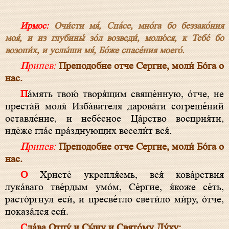
Ирмос:
Очи́сти мя́, Спа́се, мно́га бо беззако́ния
моя́, и из глубины́ зо́л возведи́, молю́ся, к Тебе́ бо
возопи́х, и услы́ши мя́, Бо́же спасе́ния моего́.
Припев:
Преподобне отче Сергие, моли́ Бо́га о
нас.
Па́мять твою́ творя́щим свяще́нную, о́тче, не
преста́й моля́ Изба́вителя дарова́ти согреше́ний
оставле́ние, и небе́сное Ца́рство восприя́ти,
иде́же гла́с пра́зднующих весели́т вся́.
Припев:
Преподобне отче Сергие, моли́ Бо́га о
нас.
О Христе́ укрепля́емь, вся́ кова́рствия
лука́ваго тве́рдым умо́м, Се́ргие, я́коже се́ть,
расто́ргнул еси́, и пресве́тло свети́ло ми́ру, о́тче,
показа́лся еси́.
Сла́ва Отцу́ и Сы́ну и Свято́му Ду́ху: