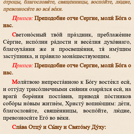
о́троцы, благослови́те, свяще́нницы, воспо́йте, лю́дие,
превозноси́те во вся́ ве́ки.
Припев:
Преподобне отче Сергие, моли́ Бо́га о
нас.
Светоно́сный тво́й пра́здник, преблаже́нне
Се́ргие, испо́лни ра́дости и весе́лия духо́внаго,
благоуха́ния же и просвеще́ния, тя́ иму́щим
засту́пника, и пра́вило мона́шествующим.
Припев:
Преподобне отче Сергие, моли́ Бо́га о
нас.
Моли́твою непреста́нною к Бо́гу восте́кл еси́,
и отту́ду трисо́лнечными сия́нии озари́лся еси́, на
враги́ боре́ния поста́вив, приводя́ по́стников
собо́ры но́вым житие́м, Христу́ вопию́щим: де́ти,
благослови́те, свяще́нницы, воспо́йте, лю́дие,
превозноси́те Его́ во ве́ки.
Сла́ва Отцу́ и Сы́ну и Свято́му Ду́ху: