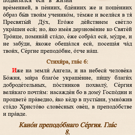
подвиза́лся еси́ в жи́зни
вре́менней, в пе́ниих, бде́ниих же и поще́ниих
о́браз бы́в твои́м ученико́м, те́мже и всели́ся в тя́
Пресвяты́й Ду́х, Его́же де́йствием све́тло
укра́шен еси́; но, я́ко име́я дерзнове́ние ко Святе́й
Тро́ице, помина́й ста́до, е́же собра́л еси́, му́дре, и
не забу́ди, я́коже обеща́лся еси́, посеща́я ча́д
твои́х, Се́ргие преподо́бне, о́тче на́ш.
Стихи́ра, гла́с 6:
Иже на земли́ Ангела, и на небеси́ челове́ка
Бо́жия, ми́ра благо́е украше́ние, пи́щу благи́х
доброде́тельных, по́стников похвалу́, Се́ргия
вели́каго почти́м: насажде́н бо в дому́ Госпо́дни и
процвете́ пра́ведно, я́ко ке́др в пусты́ни, умно́жив
ста́до Христо́во слове́сных ове́ц, в преподо́бстве
и пра́вде.
Кано́н преподо́бнаго Се́ргия. Гла́с
8.