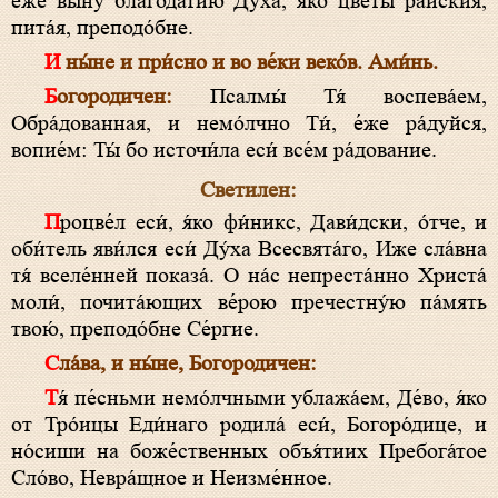
е́же вы́ну благода́тию Ду́ха, я́ко цве́ты ра́йския,
пита́я, преподо́бне.
И ны́не и при́сно и во ве́ки веко́в. Ами́нь.
Богородичен:
Псалмы́ Тя́ воспева́ем,
Обра́дованная, и немо́лчно Ти́, е́же ра́дуйся,
вопие́м: Ты́ бо источи́ла еси́ все́м ра́дование.
Светилен:
Процве́л еси́, я́ко фи́никс, Дави́дски, о́тче, и
оби́тель яви́лся еси́ Ду́ха Всесвята́го, Иже сла́вна
тя́ вселе́нней показа́. О на́с непреста́нно Христа́
моли́, почита́ющих ве́рою пречестну́ю па́мять
твою́, преподо́бне Се́ргие.
Сла́ва, и ны́не, Богородичен:
Тя́ пе́сньми немо́лчными ублажа́ем, Де́во, я́ко
от Тро́ицы Еди́наго родила́ еси́, Богоро́дице, и
но́сиши на боже́ственных объя́тиих Пребога́тое
Сло́во, Невра́щное и Неизме́нное.