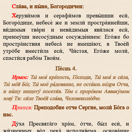
Сла́ва, и ны́не, Богородичен:
Херуви́мов и серафи́мов превы́шши еси́,
Богоро́дице, небесе́ же и земли́ простра́ннейши,
ви́димыя тва́ри и неви́димыя яви́лася еси́,
преиму́щи несосу́дным сосужде́нием: Его́же бо
простра́нствия небеса́ не вмеща́ют, в Твое́й
утро́бе вмести́ла еси́, Чи́стая, Его́же моли́,
спасти́ся рабо́м Твои́м.
Пе́снь 4.
Ирмос:
Ты́ моя́ кре́пость, Го́споди, Ты́ моя́ и си́ла,
Ты́ мо́й Бо́г, Ты́ мое́ ра́дование, не оста́вль не́дра Отча,
и на́шу нищету́ посети́в. Те́м с проро́ком Авваку́мом
зову́ Ти: си́ле Твое́й сла́ва, Человеколю́бче.
Припев:
Преподобне отче Сергие, моли́ Бо́га о
нас.
Ду́ха Пресвята́го хра́м, о́тче, бы́л еси́, и
жи́зненных во́д река́ исполня́ема, основа́ние