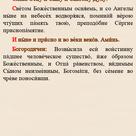
Све́том Боже́ственным осия́емь, и со Ангелы
ны́не на небесе́х водворя́яся, помина́й ве́рою
чту́щих па́мять твою́, преподо́бне Се́ргие
приснопа́мятне.
И ны́не и при́сно и во ве́ки веко́в. Ами́нь.
Богородичен:
Возвы́сила еси́ вои́стинну
па́дшее челове́ческое существо́, и́же о́бразом
Боже́ственным, и Отца́ ра́венством, ви́димым
Сы́ном неизме́нным, Богома́ти, без се́мене во
чре́ве поноси́вши.