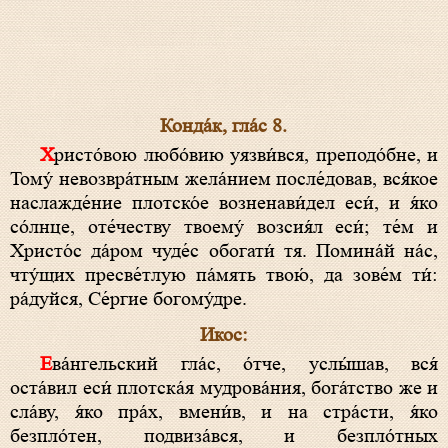
Конда́к, гла́с 8.
Христо́вою любо́вию уязви́вся, преподо́бне, и
Тому́ невозвра́тным жела́нием после́довав, вся́кое
наслажде́ние плотско́е возненави́дел еси́, и я́ко
со́лнце, оте́честву твоему́ возсия́л еси́; те́м и
Христо́с да́ром чуде́с обогати́ тя. Помина́й на́с,
чту́щих пресве́тлую па́мять твою́, да зове́м ти́:
ра́дуйся, Се́ргие богому́дре.
Икос:
Ева́нгельский гла́с, о́тче, услы́шав, вся́
оста́вил еси́ плотска́я мудрова́ния, бога́тство же и
сла́ву, я́ко пра́х, вмени́в, и на стра́сти, я́ко
безпло́тен, подвиза́вся, и безпло́тных