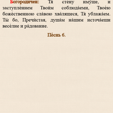
Богородичен:
Тя́ сте́ну иму́ще, и
заступле́нием Твои́м соблюда́еми, Твое́ю
боже́ственною сла́вою хва́лящеся, Тя́ ублажа́ем.
Ты́ бо, Пречи́стая, душа́м на́шим источа́еши
весе́лие и ра́дование.
Пе́снь 6.