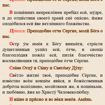
нас.
В поще́ниих непрекло́нен пребы́л еси́, му́дре,
и до отше́ствия своего́ храня́ сие́ опа́сно, и́мже
сподо́бился еси́ я́ве нетле́ннаго блаже́нства.
Припев:
Преподобне отче Сергие, моли́ Бо́га о
нас.
Остр у́м име́я к Бо́гу внима́ти, стра́сти
душетле́нныя успи́л еси́, о́тче, и снопы́
благопло́дия пожа́л еси́, пита́я благоче́стно
восхваля́ющия тя́, преподо́бне о́тче Се́ргие.
Сла́ва Отцу́ и Сы́ну и Свято́му Ду́ху:
Све́тло житие́ твое́, преподо́бне Се́ргие, и
изве́стно все́м конце́м яви́ся, и боже́ственныя
добро́ты испо́лнено, моли́твами же, и поще́ньми,
и любо́вию, я́же ко Христу́ Человеколю́бцу.
И ны́не и при́сно и во ве́ки веко́в. Ами́нь.