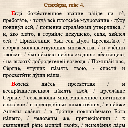
Стихи́ры, гла́с 4.
Егда́ боже́ственное зва́ние на́йде на тя́,
пребога́те, / тогда́ все́ плотско́е мудрова́ние / ду́ху
повину́л еси́, / поще́ния страда́ньми утверди́вся, /
и, я́ко зла́то, в горни́ле искуше́но, сия́я, яви́лся
еси́. / Прия́телище бы́л еси́ Ду́ха Пресвята́го, /
собра́в мона́шествующих мно́жества, / и уче́нии
твои́ми, / я́ко не́коею небовосхо́дною ле́ствицею,
/ на высоту́ доброде́телей возводя́. / Помина́й на́с,
Се́ргие, чту́щих па́мять твою́, / спасти́ и
просвети́ти ду́ши на́ша.
Возсия́ дне́сь пресве́тлая / и
всепра́зднственная па́мять твоя́, / пресла́вне
Се́ргие, / созыва́ющи многочи́сленное по́стников
сосло́вие / и преподо́бных ликостоя́ния, / в не́йже
Ангелы сла́вят / в Тро́ице покланя́емаго Бо́га
на́шего, / челове́цы же, притека́ющии / к
свяще́нней ра́це моще́й твои́х, / исцеле́ния да́ры