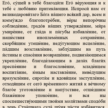
Его́, су́щей в тебе́ благода́ти Его́ ве́рующия и к
тебе́ с любо́вию притека́ющия. Испроси́ нам от
великодарови́таго Бо́га на́шего вся́кий дар, всем и
коему́ждо благопотре́бен, ве́ры непоро́чны
соблюде́ние, градо́в на́ших утвержде́ние, ми́ра
умире́ние, от гла́да и па́губы избавле́ние, от
наше́ствия иноплеме́нных сохране́ние,
скорбя́щим утеше́ние, неду́гующим исцеле́ние,
па́дшим возставле́ние, заблу́дшим на путь
и́стины и спасе́ния возвраще́ние, подвиза́ющимся
укрепле́ние, благоде́лающим в дела́х благи́х
преспе́яние и благослове́ние, младе́нцем
воспита́ние, ю́ным наставле́ние, неве́дущим
вразумле́ние, сирота́м и вдови́цам заступле́ние,
отходя́щим от сего́ вре́менного жития́ к ве́чному
благо́е уготовле́ние и напу́тствие, отше́дшим
блаже́нное упокое́ние, и вся ны
споспешеству́ющими твои́ми моли́твами сподо́би
в день Стра́шнаго суда́ шу́ия ча́сти изба́витися,