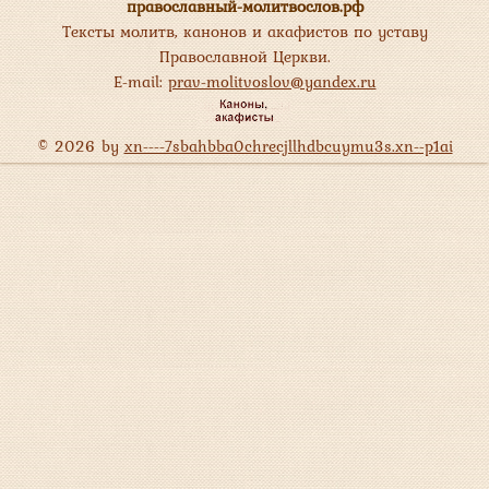
православный-молитвослов.рф
Тексты молитв, канонов и акафистов по уставу
Православной Церкви.
E-mail:
prav-molitvoslov@yandex.ru
© 2026 by
xn----7sbahbba0chrecjllhdbcuymu3s.xn--p1ai