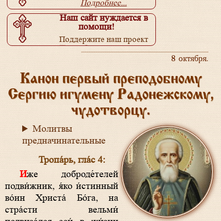
Подробнее...
Наш сайт нуждается в
помощи!
Поддержите наш проект
Подробнее...
8 октября.
Канон первый преподобному
Сергию игумену Радонежскому,
чудотворцу.
Молитвы
предначинательные
Тропа́рь, гла́с 4:
Иже доброде́телей
подви́жник, я́ко и́стинный
во́ин Христа́ Бо́га, на
стра́сти вельми́