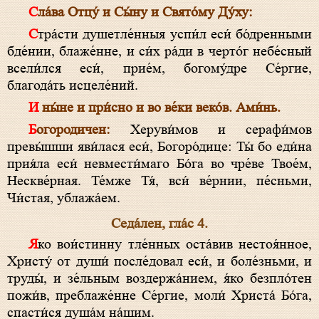
Сла́ва Отцу́ и Сы́ну и Свято́му Ду́ху:
Стра́сти душетле́нныя успи́л еси́ бо́дренными
бде́нии, блаже́нне, и си́х ра́ди в черто́г небе́сный
всели́лся еси́, прие́м, богому́дре Се́ргие,
благода́ть исцеле́ний.
И ны́не и при́сно и во ве́ки веко́в. Ами́нь.
Богородичен:
Херуви́мов и серафи́мов
превы́шши яви́лася еси́, Богоро́дице: Ты́ бо еди́на
прия́ла еси́ невмести́маго Бо́га во чре́ве Твое́м,
Нескве́рная. Те́мже Тя́, вси́ ве́рнии, пе́сньми,
Чи́стая, ублажа́ем.
Седа́лен, гла́с 4.
Яко вои́стинну тле́нных оста́вив нестоя́нное,
Христу́ от души́ после́довал еси́, и боле́зньми, и
труды́, и зе́льным воздержа́нием, я́ко безпло́тен
пожи́в, преблаже́нне Се́ргие, моли́ Христа́ Бо́га,
спасти́ся душа́м на́шим.