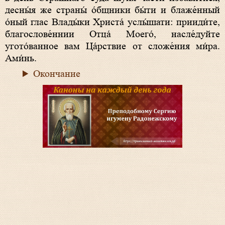
десны́я же страны́ о́бщники бы́ти и блаже́нный
о́ный глас Влады́ки Христа́ услы́шати: прииди́те,
благослове́ннии Отца́ Моего́, насле́дуйте
угото́ванное вам Ца́рствие от сложе́ния ми́ра.
Ами́нь.
Окончание