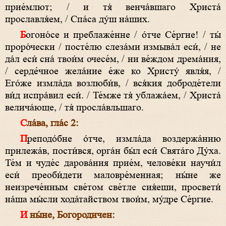
прие́млют; / и тя́ венча́вшаго Христа́
прославля́ем, / Спа́са ду́ш на́ших.
Богоно́се и преблаже́нне / о́тче Се́ргие! / ты́
проро́чески / посте́лю слеза́ми измыва́л еси́, / не
да́л еси́ сна́ твои́м очесе́м, / ни ве́ждом дрема́ния,
/ серде́чное жела́ние е́же ко Христу́ явля́я, /
Его́же измла́да возлюби́в, / вся́кия доброде́тели
ви́д испра́вил еси́. / Те́мже тя́ ублажа́ем, / Христа́
велича́юще, / тя́ просла́вльшаго.
Сла́ва, гла́с 2:
Преподо́бне о́тче, измла́да воздержа́нию
прилежа́в, пости́вся, орга́н бы́л еси́ Свята́го Ду́ха.
Те́м и чуде́с дарова́ния прие́м, челове́ки научи́л
еси́ преоби́дети маловре́менная; ны́не же
неизрече́нным све́том све́тле сия́еши, просвети́
на́ша мы́сли хода́тайством твои́м, му́дре Се́ргие.
И ны́не, Богородичен: