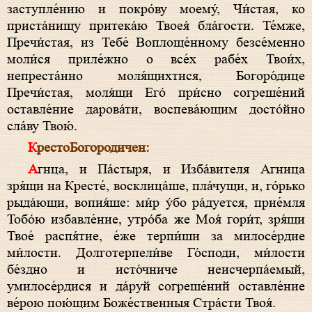
заступле́нию и покро́ву моему́, Чи́стая, ко
приста́нищу притека́ю Твоея́ бла́гости. Те́мже,
Пречи́стая, из Тебе́ Воплоще́нному безсе́менно
моли́ся приле́жно о все́х рабе́х Твои́х,
непреста́нно моля́щихтися, Богоро́дице
Пречи́стая, моля́щи Его́ при́сно согреше́ний
оставле́ние дарова́ти, воспева́ющим досто́йно
сла́ву Твою́.
КрестоБогородичен:
Агнца, и Па́стыря, и Изба́вителя Агница
зря́щи на Кресте́, восклица́ше, пла́чущи, и, го́рько
рыда́ющи, вопия́ше: ми́р у́бо ра́дуется, прие́мля
Тобо́ю избавле́ние, утро́ба же Моя́ гори́т, зря́щи
Твое́ распя́тие, е́же терпи́ши за милосе́рдие
ми́лости. Долготерпели́ве Го́споди, ми́лости
бе́здно и исто́чниче неисчерпа́емый,
умилосе́рдися и да́руй согреше́ний оставле́ние
ве́рою пою́щим Боже́ственныя Стра́сти Твоя́.