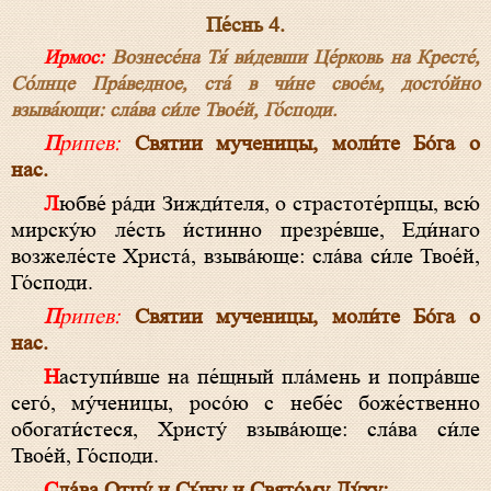
Пе́снь 4.
Ирмос:
Вознесе́на Тя́ ви́девши Це́рковь на Кресте́,
Со́лнце Пра́ведное, ста́ в чи́не свое́м, досто́йно
взыва́ющи: сла́ва си́ле Твое́й, Го́споди.
Припев:
Святии мученицы, моли́те Бо́га о
нас.
Любве́ ра́ди Зижди́теля, о страстоте́рпцы, всю́
мирску́ю ле́сть и́стинно презре́вше, Еди́наго
возжеле́сте Христа́, взыва́юще: сла́ва си́ле Твое́й,
Го́споди.
Припев:
Святии мученицы, моли́те Бо́га о
нас.
Наступи́вше на пе́щный пла́мень и попра́вше
сего́, му́ченицы, росо́ю с небе́с боже́ственно
обогати́стеся, Христу́ взыва́юще: сла́ва си́ле
Твое́й, Го́споди.
Сла́ва Отцу́ и Сы́ну и Свято́му Ду́ху: