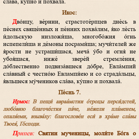
сла́ва, ку́пно и похвала́.
Икос:
Дво́ицу, ве́рнии, страстоте́рпцев дне́сь в
пе́снех свяще́нных и пе́ниих похва́лим, я́ко ле́сть
и́дольскую низложи́ша, многобо́жия о́гнь
испепели́ша и де́моны посрами́ша; мучи́телей же
я́рости не устраши́шася, меча́ у́бо и огня́ не
убоя́шася, ниже́ звере́й стремле́ния,
до́блественно подвиза́вшеся до́бре, Евла́мпий
сла́вный с честно́ю Евлампи́ею и со страда́льцы,
я́вльшеся му́чеников сла́ва, ку́пно и похвала́.
Пе́снь 7.
Ирмос:
В пещи́ авраа́мстии о́троцы перси́дстей,
любо́вию благоче́стия па́че, не́жели пла́менем,
опаля́еми, взыва́ху: благослове́н еси́ в хра́ме сла́вы
Твоея́, Го́споди.
Припев:
Святии мученицы, моли́те Бо́га о