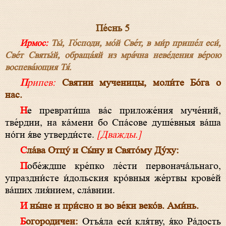
Пе́снь 5
Ирмос:
Ты́, Го́споди, мо́й Све́т, в ми́р прише́л еси́,
Све́т Святы́й, обраща́яй из мра́чна неве́дения ве́рою
воспева́ющия Тя́.
Припев:
Святии мученицы, моли́те Бо́га о
нас.
Не преврати́ша ва́с приложе́ния муче́ний,
тве́рдии, на ка́мени бо Спа́сове душе́вныя ва́ша
но́ги я́ве утверди́сте.
[Дважды.]
Сла́ва Отцу́ и Сы́ну и Свято́му Ду́ху:
Побе́ждше кре́пко ле́сти первонача́льнаго,
упраздни́сте и́дольския кро́вныя же́ртвы крове́й
ва́ших лия́нием, сла́внии.
И ны́не и при́сно и во ве́ки веко́в. Ами́нь.
Богородичен:
Отъя́ла еси́ кля́тву, я́ко Ра́дость