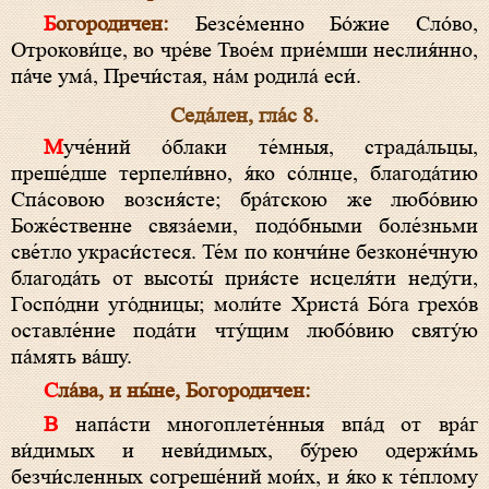
Богородичен:
Безсе́менно Бо́жие Сло́во,
Отрокови́це, во чре́ве Твое́м прие́мши неслия́нно,
па́че ума́, Пречи́стая, на́м родила́ еси́.
Седа́лен, гла́с 8.
Муче́ний о́блаки те́мныя, страда́льцы,
преше́дше терпели́вно, я́ко со́лнце, благода́тию
Спа́совою возсия́сте; бра́тскою же любо́вию
Боже́ственне связа́еми, подо́бными боле́зньми
све́тло украси́стеся. Те́м по кончи́не безконе́чную
благода́ть от высоты́ прия́сте исцеля́ти неду́ги,
Госпо́дни уго́дницы; моли́те Христа́ Бо́га грехо́в
оставле́ние пода́ти чту́щим любо́вию святу́ю
па́мять ва́шу.
Сла́ва, и ны́не, Богородичен:
В напа́сти многоплете́нныя впа́д от вра́г
ви́димых и неви́димых, бу́рею одержи́мь
безчи́сленных согреше́ний мои́х, и я́ко к те́плому