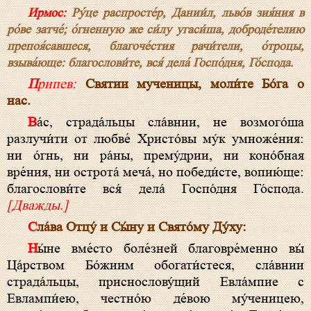
Ирмос:
Ру́це распросте́р, Дании́л, льво́в зия́ния в
ро́ве затче́; о́гненную же си́лу угаси́ша, доброде́телию
препоя́савшеся, благоче́стия рачи́тели, о́троцы,
взыва́юще: благослови́те, вся́ дела́ Госпо́дня, Го́спода.
Припев:
Святии мученицы, моли́те Бо́га о
нас.
Ва́с, страда́льцы сла́внии, не возмого́ша
разлучи́ти от любве́ Христо́вы му́к умноже́ния:
ни о́гнь, ни ра́ны, прему́дрии, ни коно́бная
вре́ния, ни острота́ меча́, но победи́сте, вопию́ще:
благослови́те вся́ дела́ Госпо́дня Го́спода.
[Дважды.]
Сла́ва Отцу́ и Сы́ну и Свято́му Ду́ху:
Ны́не вме́сто боле́зней благовре́менно вы́
Ца́рством Бо́жиим обогати́стеся, сла́внии
страда́льцы, приснослову́щий Евла́мпие с
Евлампи́ею, честно́ю де́вою му́ченицею,