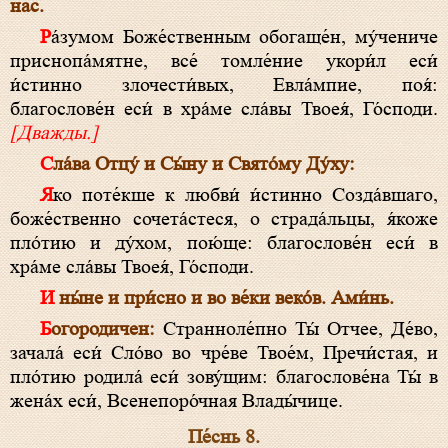
нас.
Ра́зумом Боже́ственным обогаще́н, му́чениче
приснопа́мятне, все́ томле́ние укори́л еси́
и́стинно злочести́вых, Евла́мпие, поя́:
благослове́н еси́ в хра́ме сла́вы Твоея́, Го́споди.
[Дважды.]
Сла́ва Отцу́ и Сы́ну и Свято́му Ду́ху:
Яко поте́кше к любви́ и́стинно Созда́вшаго,
боже́ственно сочета́стеся, о страда́льцы, я́коже
пло́тию и ду́хом, пою́ще: благослове́н еси́ в
хра́ме сла́вы Твоея́, Го́споди.
И ны́не и при́сно и во ве́ки веко́в. Ами́нь.
Богородичен:
Странноле́пно Ты́ Отчее, Де́во,
зачала́ еси́ Сло́во во чре́ве Твое́м, Пречи́стая, и
пло́тию родила́ еси́ зову́щим: благослове́на Ты́ в
жена́х еси́, Всенепоро́чная Влады́чице.
Пе́снь 8.