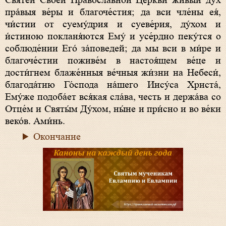
Святе́й Свое́й Правосла́вной Це́ркви живы́й дух
пра́выя ве́ры и благоче́стия; да вси чле́ны ея́,
чи́стии от суему́дрия и суеве́рия, ду́хом и
и́стиною покланя́ются Ему́ и усе́рдно пеку́тся о
соблюде́нии Его́ за́поведей; да мы вси в ми́ре и
благоче́стии поживе́м в настоя́щем ве́це и
дости́гнем блаже́нныя ве́чныя жи́зни на Небеси́,
благода́тию Го́спода на́шего Иису́са Христа́,
Ему́же подоба́ет вся́кая сла́ва, честь и держа́ва со
Отце́м и Святы́м Ду́хом, ны́не и при́сно и во ве́ки
веко́в. Ами́нь.
Окончание