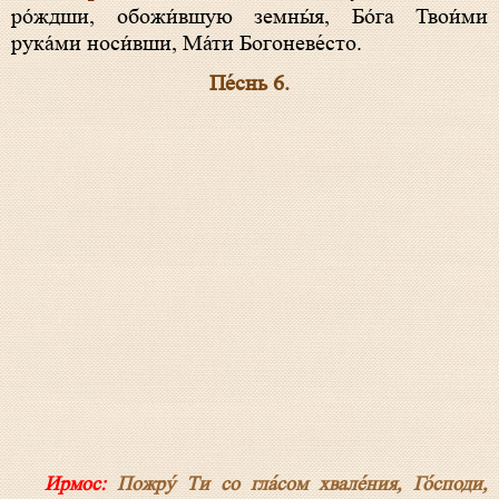
ро́ждши, обожи́вшую земны́я, Бо́га Твои́ми
рука́ми носи́вши, Ма́ти Богоневе́сто.
Пе́снь 6.
Ирмос:
Пожру́ Ти со гла́сом хвале́ния, Го́споди,