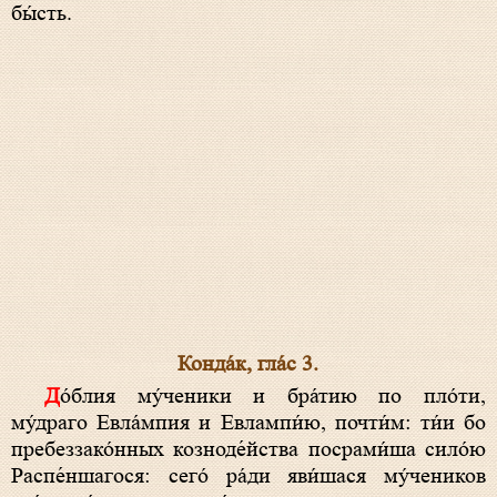
бы́сть.
Конда́к, гла́с 3.
До́блия му́ченики и бра́тию по пло́ти,
му́драго Евла́мпия и Евлампи́ю, почти́м: ти́и бо
пребеззако́нных козноде́йства посрами́ша сило́ю
Распе́ншагося: сего́ ра́ди яви́шася му́чеников