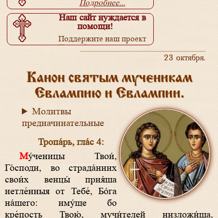
Подробнее...
Наш сайт нуждается в
помощи!
Поддержите наш проект
Подробнее...
23 октября.
Канон святым мученикам
Евлампию и Евлампии.
Молитвы
предначинательные
Тропа́рь, гла́с 4:
Му́ченицы Твои́,
Го́споди, во страда́ниих
свои́х венцы́ прия́ша
нетле́нныя от Тебе́, Бо́га
на́шего: иму́ще бо
кре́пость Твою́, мучи́телей низложи́ша,