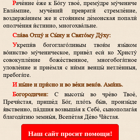
Раче́ние е́же к Бо́гу твое́, прему́дре му́чениче
Евла́мпие, муче́ний преврати́ стремле́ние,
воздержа́нием же и стоя́нием де́монская попали́
ополче́ния и́стинно, многохва́льне.
Сла́ва Отцу́ и Сы́ну и Свято́му Ду́ху:
Укрепи́в богоглаго́ливым твои́м язы́ком
во́инство му́ченическое, приве́л еси́ ко Христу́
совокупле́ние боже́ственное, многобога́тное
уловле́ние и прие́мля с ни́ми венцы́ нетле́нныя,
пребога́те.
И ны́не и при́сно и во ве́ки веко́в. Ами́нь.
Богородичен:
С высоты́ во чре́во Твое́,
Пречи́стая, прише́д Бо́г, пло́ть бы́в, произы́де
я́вственно, па́дшия возвыша́я к Себе́, сынополага́я
благода́тию земны́я, Всепе́тая Де́во Чи́стая.
Наш сайт просит помощи!