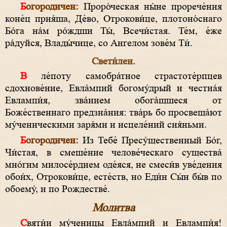
Богородичен:
Проро́ческая ны́не прорече́ния
коне́ц прия́ша, Де́во, Отрокови́це, плотоно́снаго
Бо́га на́м ро́ждши Ты́, Всечи́стая. Те́м, е́же
ра́дуйся, Влады́чице, со Ангелом зове́м Ти́.
Свети́лен.
В ле́поту самобра́тное страстоте́рпцев
сдохнове́ние, Евла́мпий богому́дрый и честна́я
Евлампи́я, зва́нием обога́щшеся от
Боже́ственнаго предзна́ния: тва́рь бо просвеща́ют
му́ченическими заря́ми и исцеле́ний сия́ньми.
Богородичен:
Из Тебе́ Пресу́щественный Бо́г,
Чи́стая, в смеше́ние челове́ческаго существа́
мно́гим милосе́рдием оде́яся, не смеси́в уве́дения
обои́х, Отрокови́це, есте́ств, но Еди́н Сы́н бы́в по
обоему́, и по Рождестве́.
Молитва
Святи́и му́ченицы Евла́мпий и Евлампи́я!