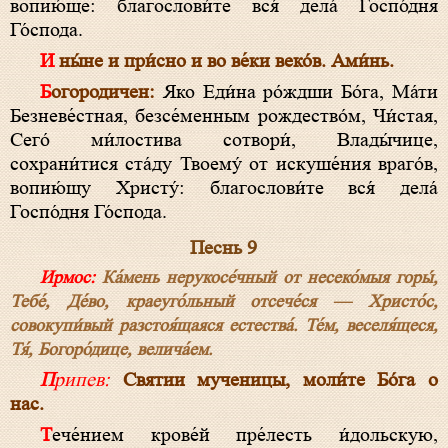
вопию́ще: благослови́те вся́ дела́ Госпо́дня
Го́спода.
И ны́не и при́сно и во ве́ки веко́в. Ами́нь.
Богородичен:
Яко Еди́на ро́ждши Бо́га, Ма́ти
Безневе́стная, безсе́менным рождество́м, Чи́стая,
Сего́ ми́лостива сотвори́, Влады́чице,
сохрани́тися ста́ду Твоему́ от искуше́ния враго́в,
вопию́щу Христу́: благослови́те вся́ дела́
Госпо́дня Го́спода.
Песнь 9
Ирмос:
Ка́мень нерукосе́чный от несеко́мыя горы́,
Тебе́, Де́во, краеуго́льный отсече́ся — Христо́с,
совокупи́вый разстоя́щаяся естества́. Те́м, веселя́щеся,
Тя́, Богоро́дице, велича́ем.
Припев:
Святии мученицы, моли́те Бо́га о
нас.
Тече́нием крове́й пре́лесть и́дольскую,