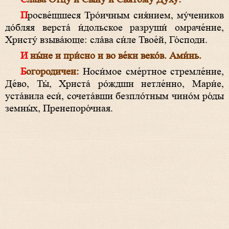
Просве́щшеся Тро́ичным сия́нием, му́чеников
до́бляя верста́ и́дольское разруши́ омраче́ние,
Христу́ взыва́юще: сла́ва си́ле Твое́й, Го́споди.
И ны́не и при́сно и во ве́ки веко́в. Ами́нь.
Богородичен:
Носи́мое сме́ртное стремле́ние,
Де́во, Ты́, Христа́ ро́ждши нетле́нно, Мари́е,
уста́вила еси́, сочета́вши безпло́тным чино́м ро́ды
земны́х, Пренепоро́чная.