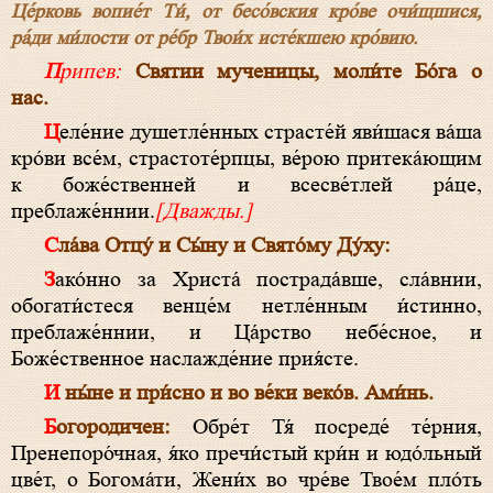
Це́рковь вопие́т Ти́, от бесо́вския кро́ве очи́щшися,
ра́ди ми́лости от ре́бр Твои́х исте́кшею кро́вию.
Припев:
Святии мученицы, моли́те Бо́га о
нас.
Целе́ние душетле́нных страсте́й яви́шася ва́ша
кро́ви все́м, страстоте́рпцы, ве́рою притека́ющим
к боже́ственней и всесве́тлей ра́це,
преблаже́ннии.
[Дважды.]
Сла́ва Отцу́ и Сы́ну и Свято́му Ду́ху:
Зако́нно за Христа́ пострада́вше, сла́внии,
обогати́стеся венце́м нетле́нным и́стинно,
преблаже́ннии, и Ца́рство небе́сное, и
Боже́ственное наслажде́ние прия́сте.
И ны́не и при́сно и во ве́ки веко́в. Ами́нь.
Богородичен:
Обре́т Тя́ посреде́ те́рния,
Пренепоро́чная, я́ко пречи́стый кри́н и юдо́льный
цве́т, о Богома́ти, Жени́х во чре́ве Твое́м пло́ть