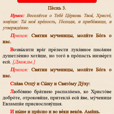
Пе́снь 3.
Ирмос:
Весели́тся о Тебе́ Це́рковь Твоя́, Христе́,
зову́щи: Ты́ моя́ кре́пость, Го́споди, и прибе́жище, и
утвержде́ние.
Припев:
Святии мученицы, моли́те Бо́га о
нас.
Возвы́сити вра́г пре́лести лука́вное писа́ние
душетле́нно хотя́ще, но того́ в про́пасть низве́ргл
еси́.
[Дважды.]
Припев:
Святии мученицы, моли́те Бо́га о
нас.
Сла́ва Отцу́ и Сы́ну и Свято́му Ду́ху:
Любо́вию бра́тнею распала́ема, ко Христо́ве
добро́те, отрокови́це, притекла́ еси́ я́ве, му́ченице
Евлампи́е приснослову́щая.
И ны́не и при́сно и во ве́ки веко́в. Ами́нь.