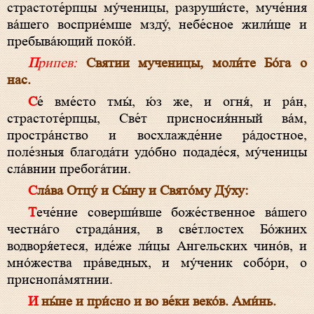
страстоте́рпцы му́ченицы, разруши́сте, муче́ния
ва́шего восприе́мше мзду́, небе́сное жили́ще и
пребыва́ющий поко́й.
Припев:
Святии мученицы, моли́те Бо́га о
нас.
Се́ вме́сто тмы́, ю́з же, и огня́, и ра́н,
страстоте́рпцы, Све́т присносия́нный ва́м,
простра́нство и восхлажде́ние ра́достное,
поле́зныя благода́ти удо́бно подаде́ся, му́ченицы
сла́внии пребога́тии.
Сла́ва Отцу́ и Сы́ну и Свято́му Ду́ху:
Тече́ние соверши́вше боже́ственное ва́шего
честна́го страда́ния, в све́тлостех Бо́жиих
водворя́етеся, иде́же ли́цы Ангельских чино́в, и
мно́жества пра́ведных, и му́ченик собо́ри, о
приснопа́мятнии.
И ны́не и при́сно и во ве́ки веко́в. Ами́нь.