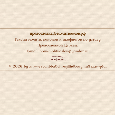
православный-молитвослов.рф
Тексты молитв, канонов и акафистов по уставу
Православной Церкви.
E-mail:
prav-molitvoslov@yandex.ru
© 2026 by
xn----7sbahbba0chrecjllhdbcuymu3s.xn--p1ai