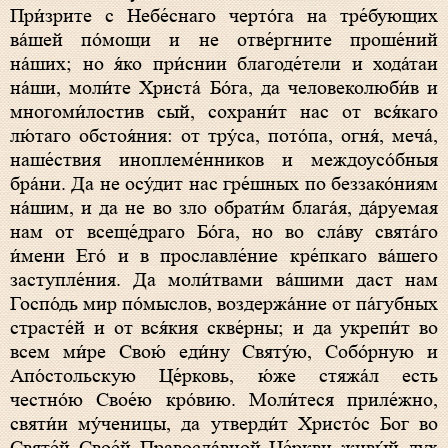
При́зрите с Небе́снаго черто́га на тре́бующих
ва́шей по́мощи и не отве́ргните проше́ний
на́ших; но я́ко при́снии благоде́тели и хода́таи
на́ши, моли́те Христа́ Бо́га, да человеколюби́в и
многоми́лостив сый, сохрани́т нас от вся́каго
лю́таго обстоя́ния: от тру́са, пото́па, огня́, меча́,
наше́ствия иноплеме́нников и междоусо́бныя
бра́ни. Да не осу́дит нас гре́шных по беззако́ниям
на́шим, и да не во зло обрати́м блага́я, да́руемая
нам от всеще́драго Бо́га, но во сла́ву свята́го
и́мени Его́ и в прославле́ние кре́пкаго ва́шего
заступле́ния. Да моли́твами ва́шими даст нам
Госпо́дь мир по́мыслов, воздержа́ние от па́губных
страсте́й и от вся́кия скве́рны; и да укрепи́т во
всем ми́ре Свою́ еди́ну Святу́ю, Собо́рную и
Апо́стольскую Це́рковь, ю́же стяжа́л есть
честно́ю Свое́ю кро́вию. Моли́теся приле́жно,
святи́и му́ченицы, да утверди́т Христо́с Бог во