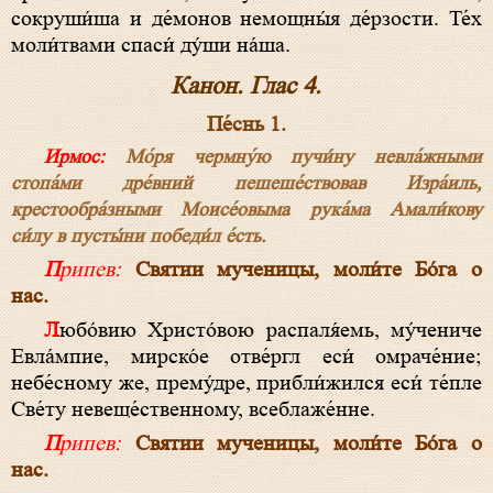
сокруши́ша и де́монов немощны́я де́рзости. Те́х
моли́твами спаси́ ду́ши на́ша.
Канон. Глас 4.
Пе́снь 1.
Ирмос:
Мо́ря чермну́ю пучи́ну невла́жными
стопа́ми дре́вний пешеше́ствовав Изра́иль,
крестообра́зными Моисе́овыма рука́ма Амали́кову
си́лу в пусты́ни победи́л е́сть.
Припев:
Святии мученицы, моли́те Бо́га о
нас.
Любо́вию Христо́вою распаля́емь, му́чениче
Евла́мпие, мирско́е отве́ргл еси́ омраче́ние;
небе́сному же, прему́дре, прибли́жился еси́ те́пле
Све́ту невеще́ственному, всеблаже́нне.
Припев:
Святии мученицы, моли́те Бо́га о
нас.