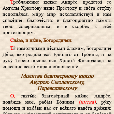
Треблаже́нне кня́же Андре́е, предстоя́ со
Ангелы Христо́ву ны́не Престо́лу и све́та отту́ду
исполня́яся, ми́ру ми́р исхода́тайствуй и на́м
спасе́ние, благоче́стно и благоприя́тно па́мять
твою́ соверша́ющим, и в ско́рбех к тебе́
притека́ющим.
Сла́ва, и ны́не, Богородичен:
Тя́ немо́лчными пе́сньми блажи́м, Богоро́дице
Де́во, я́ко родила́ еси́ Еди́наго от Тро́ицы, и на
руку́ Твое́ю носи́ла еси́ Христа́ Жизнода́вца на
спасе́ние всего́ ми́ра и обновле́ние.
Молитва благоверному князю
Андрею Смоленскому,
Переяславскому
О, святы́й благове́рный кня́же Андре́е,
пода́ждь нам, раба́м Бо́жиим
(имена)
, ру́ку
по́мощи и изба́ви нас от вся́каго наве́та вра́жия: