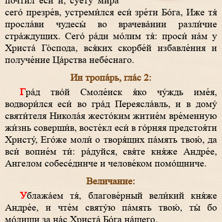
почти́л еси́ и, суету́ ми́ра
сего́ презре́в, устреми́лся еси́ зре́ти Бо́га, Иже тя́
просла́ви чудесы́ во врачева́нии разли́чне
стра́ждущих. Сего́ ра́ди мо́лим тя́: проси́ на́м у
Христа́ Го́спода, вся́ких скорбе́й избавле́ния и
получе́ние Ца́рства небе́снаго.
Ин тропа́рь, гла́с 2:
Гра́д тво́й Смоле́нск я́ко чу́ждь име́я,
водвори́лся еси́ во гра́д Переясла́вль, и в дому́
святи́теля Никола́я жесто́ким житие́м вре́менную
жи́знь соверши́в, восте́кл еси́ в го́рняя предстоя́ти
Христу́, Его́же моли́ о творя́щих па́мять твою́, да
вси́ вопие́м ти́: ра́дуйся, свя́те кня́же Андре́е,
Ангелом собесе́дниче и челове́ком помо́щниче.
Величание:
Ублажа́ем тя́, благове́рный вели́кий кня́же
Андре́е, и чте́м святу́ю па́мять твою́, ты́ бо
мо́лиши за на́с Христа́ Бо́га на́шего.