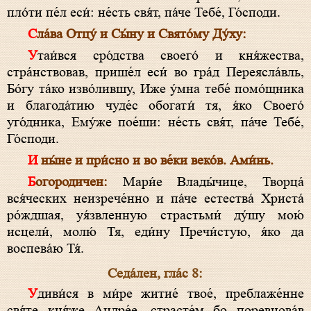
пло́ти пе́л еси́: не́сть свя́т, па́че Тебе́, Го́споди.
Сла́ва Отцу́ и Сы́ну и Свято́му Ду́ху:
Утаи́вся сро́дства своего́ и кня́жества,
стра́нствовав, прише́л еси́ во гра́д Переясла́вль,
Бо́гу та́ко изво́лившу, Иже у́мна тебе́ помо́щника
и благода́тию чуде́с обогати́ тя, я́ко Своего́
уго́дника, Ему́же пое́ши: не́сть свя́т, па́че Тебе́,
Го́споди.
И ны́не и при́сно и во ве́ки веко́в. Ами́нь.
Богородичен:
Мари́е Влады́чице, Творца́
вся́ческих неизрече́нно и па́че естества́ Христа́
ро́ждшая, уя́звленную страстьми́ ду́шу мою́
исцели́, молю́ Тя, еди́ну Пречи́стую, я́ко да
воспева́ю Тя́.
Седа́лен, гла́с 8:
Удиви́ся в ми́ре житие́ твое́, преблаже́нне
свя́те кня́же Андре́е, страсте́м бо поревнова́в