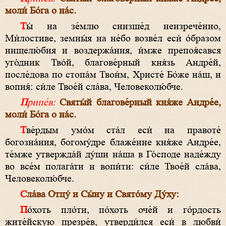
моли́ Бо́га о на́с.
Ты́ на зе́млю снизше́д неизрече́нно,
Ми́лостиве, земны́я на не́бо возве́л еси́ о́бразом
нищелю́бия и воздержа́ния, и́мже препоя́сався
уго́дник Тво́й, благове́рный кня́зь Андре́й,
после́дова по стопа́м Твои́м, Христе́ Бо́же на́ш, и
вопия́: си́ле Твое́й сла́ва, Человеколю́бче.
Припе́в:
Святы́й благове́рный кня́же Андре́е,
моли́ Бо́га о на́с.
Тве́рдым умо́м ста́л еси́ на правоте́
богозна́ния, богому́дре блаже́нне кня́же Андре́е,
те́мже утвержда́й ду́ши на́ша в Го́споде наде́жду
во все́м полага́ти и вопи́ти: си́ле Твое́й сла́ва,
Человеколю́бче.
Сла́ва Отцу́ и Сы́ну и Свято́му Ду́ху:
По́хоть пло́ти, по́хоть оче́й и го́рдость
жите́йскую презре́в, утверди́лся еси́ в любви́