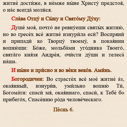
житие́ дости́же, в не́мже ны́не Христу́ предстоя́,
о на́с всегда́ моли́ся.
Сла́ва Отцу́ и Сы́ну и Свято́му Ду́ху:
Душе́ моя́, почто́ не ревну́еши святы́х житию́,
но во гресе́х все́ житие́ изнури́ла еси́? Воспряни́
и припади́ ко Творцу́ твоему́, в покая́нии
вопию́щи: Бо́же, мольба́ми уго́дника Твоего́,
свята́го кня́зя Андре́я, очи́сти ду́ши и телеса́
на́ша.
И ны́не и при́сно и во ве́ки веко́в. Ами́нь.
Богородичен:
Во страсте́х все́ мое́ житие́ а́з,
окая́нный, изнури́в, уми́льно вопию́ Ти́,
Богома́ти: спаси́ мя́, окая́ннаго, спаси́, к Тебе́ бо
прибего́х, Спасе́нию ро́да челове́ческаго.
Пе́снь 6.