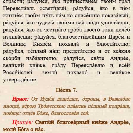
стра́сти; ра́дуйся, я́ко прише́ствием твои́м гра́д
Переясла́вль освяти́вый; ра́дуйся, я́ко в не́м
житие́м твои́м пу́ть на́м ко спасе́нию показа́вый;
ра́дуйся, я́ко чудесы́ твои́ми вся́ лю́ди удивля́еши;
ра́дуйся, я́ко от честна́го гро́ба твоего́ то́ки целе́б
излива́еши; ра́дуйся, благочести́вейшим Царе́м и
Вели́ким Князе́м похвала́ и блюсти́телю;
ра́дуйся, те́плый на́ш предста́телю и от вся́кия
ско́рби изба́вителю; ра́дуйся, свя́те Андре́е,
вели́кий кня́же, гра́ду Переясла́влю и все́й
Росси́йстей земли́ похвало́ и вели́кое
утвержде́ние.
Пе́снь 7.
Ирмос:
От Иуде́и доше́дше, о́троцы, в Вавило́не
иногда́, ве́рою Тро́ическою пла́мень пе́щный попра́ша,
пою́ще: отце́в Бо́же, благослове́н еси́.
Припе́в:
Святы́й благове́рный кня́же Андре́е,
моли́ Бо́га о на́с.