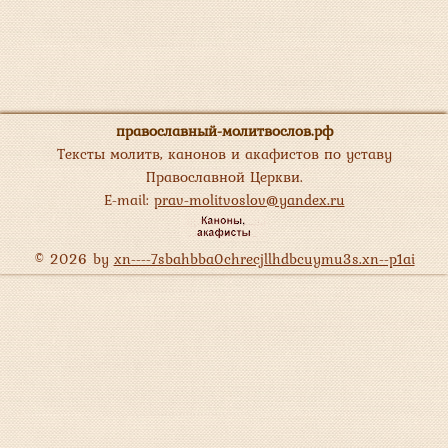
православный-молитвослов.рф
Тексты молитв, канонов и акафистов по уставу
Православной Церкви.
E-mail:
prav-molitvoslov@yandex.ru
© 2026 by
xn----7sbahbba0chrecjllhdbcuymu3s.xn--p1ai