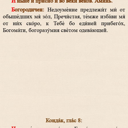
И ны́не и при́сно и во ве́ки веко́в. Ами́нь.
Богородичен:
Недоуме́ние предлежи́т ми́ от
обыше́дших мя́ зо́л, Пречи́стая, те́мже изба́ви мя́
от ни́х ско́ро, к Тебе́ бо еди́ней прибего́х,
Богома́ти, богоразу́мия све́том одева́ющей.
Конда́к, гла́с 8: