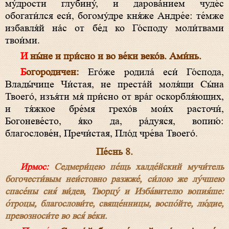
му́дрости глубину́, и дарова́нием чуде́с
обогати́лся еси́, богому́дре кня́же Андре́е: те́мже
избавля́й на́с от бе́д ко Го́споду моли́твами
твои́ми.
И ны́не и при́сно и во ве́ки веко́в. Ами́нь.
Богородичен:
Его́же родила́ еси́ Го́спода,
Влады́чице Чи́стая, не преста́й моля́щи Сы́на
Твоего́, изъя́ти мя́ при́сно от вра́г оскорбля́ющих,
и тя́жкое бре́мя грехо́в мои́х расточи́,
Богоневе́сто, я́ко да, ра́дуяся, вопию́:
благослове́н, Пречи́стая, Пло́д чре́ва Твоего́.
Пе́снь 8.
Ирмос:
Седмери́цею пе́щь халде́йский мучи́тель
богочести́вым неи́стовно разжже́, си́лою же лу́чшею
спасе́ны сия́ ви́дев, Творцу́ и Изба́вителю вопия́ше:
о́троцы, благослови́те, свяще́нницы, воспо́йте, лю́дие,
превозноси́те во вся́ ве́ки.