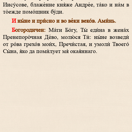
Иису́сове, блаже́нне кня́же Андре́е, та́ко и на́м в
то́ежде помо́щник бу́ди.
И ны́не и при́сно и во ве́ки веко́в. Ами́нь.
Богородичен:
Ма́ти Бо́гу, Ты́ еди́на в жена́х
Пренепоро́чная Де́во, молю́ся Ти́: ны́не возведи́
от ро́ва грехо́в мои́х, Пречи́стая, и умоли́ Твоего́
Сы́на, я́ко да поми́лует мя́ окая́ннаго.