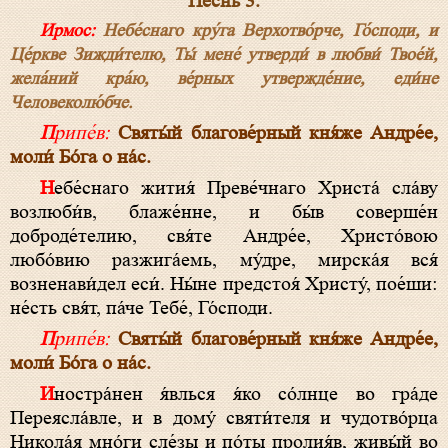
Пе́снь 3.
Ирмос:
Небе́снаго кру́га Верхотво́рче, Го́споди, и
Це́ркве Зижди́телю, Ты́ мене́ утверди́ в любви́ Твое́й,
жела́ний кра́ю, ве́рных утвержде́ние, еди́не
Человеколю́бче.
Припе́в:
Святы́й благове́рный кня́же Андре́е,
моли́ Бо́га о на́с.
Небе́снаго жития́ Преве́чнаго Христа́ сла́ву
возлюби́в, блаже́нне, и бы́в соверше́н
доброде́телию, свя́те Андре́е, Христо́вою
любо́вию разжига́емь, му́дре, мирска́я вся́
возненави́дел еси́. Ны́не предстоя́ Христу́, пое́ши:
не́сть свя́т, па́че Тебе́, Го́споди.
Припе́в:
Святы́й благове́рный кня́же Андре́е,
моли́ Бо́га о на́с.
Иностра́нен я́влься я́ко со́лнце во гра́де
Переясла́вле, и в дому́ святи́теля и чудотво́рца
Никола́я мно́ги сле́зы и по́ты пролия́в, живы́й во