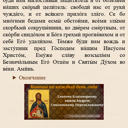
бу́ди нам ми́лостивый защи́титель и от боле́зней
на́ших ско́рый цели́тель: свободи́ нас от руки́
чужда́го, и от вся́каго прило́га зла́го. Се бо
мно́гими бедами есмы́ обстои́ми, все́ми злы́ми
скорбьми́ сокруше́ннии, ко две́рем сме́ртным, от
ско́рби снидо́хом и Бо́га грехми́ прогне́вахом и от
себе́ Его́ удали́хом. Те́мже бу́ди нам вождь и
засту́пник пред Го́сподем на́шим Иису́сом
Христо́м, Ему́же сла́ву возсыла́ем со
Безнача́льным Его́ Отце́м и Святы́м Ду́хом во
ве́ки. Ами́нь.
Окончание