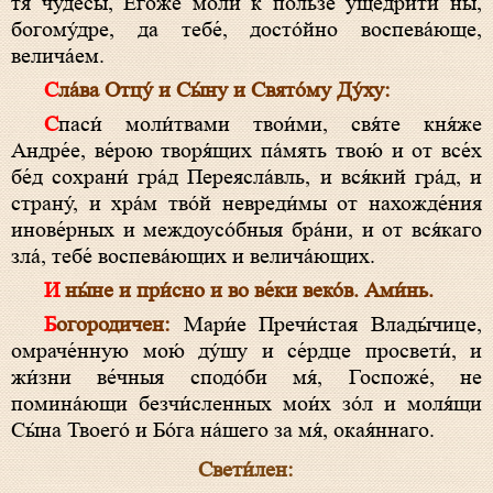
тя́ чудесы́, Его́же моли́ к по́льзе уще́дрити ны́,
богому́дре, да тебе́, досто́йно воспева́юще,
велича́ем.
Сла́ва Отцу́ и Сы́ну и Свято́му Ду́ху:
Спаси́ моли́твами твои́ми, свя́те кня́же
Андре́е, ве́рою творя́щих па́мять твою́ и от все́х
бе́д сохрани́ гра́д Переясла́вль, и вся́кий гра́д, и
страну́, и хра́м тво́й невреди́мы от нахожде́ния
инове́рных и междоусо́бныя бра́ни, и от вся́каго
зла́, тебе́ воспева́ющих и велича́ющих.
И ны́не и при́сно и во ве́ки веко́в. Ами́нь.
Богородичен:
Мари́е Пречи́стая Влады́чице,
омраче́нную мою́ ду́шу и се́рдце просвети́, и
жи́зни ве́чныя сподо́би мя́, Госпоже́, не
помина́ющи безчи́сленных мои́х зо́л и моля́щи
Сы́на Твоего́ и Бо́га на́шего за мя́, окая́ннаго.
Свети́лен: