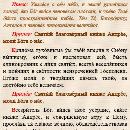
Ирмос:
Ужасе́ся о се́м не́бо, и земли́ удиви́шася
концы́, я́ко Бо́г яви́ся челове́ком пло́тски, и чре́во Твое́
бы́сть простра́ннейшее небе́с. Те́м Тя́, Богоро́дицу,
Ангелов и челове́к чинонача́лия велича́ют.
Припе́в:
Святы́й благове́рный кня́же Андре́е,
моли́ Бо́га о на́с.
Крило́ма духо́вныма у́м тво́й впери́в к Сио́ну
вы́шнему, его́же и насле́довал еси́, бы́сть
единокро́вник с ли́ки святы́х, всегда́ веселя́щихся
и пою́щих в све́тлости неизрече́нней Го́сподеви.
Его́же моли́ о творя́щих па́мять твою́, да
досто́йно тебе́ велича́ем.
Припе́в:
Святы́й благове́рный кня́же Андре́е,
моли́ Бо́га о на́с.
Всезри́тель Бо́г, ви́дев твое́ усе́рдие, свя́те
кня́же Андре́е, и соверше́нную ве́ру к Нему́,
просла́ви тя́ сла́вою ве́чною, облагоде́тельствовав