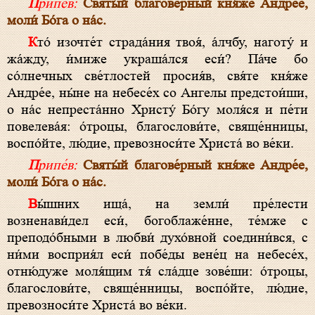
Припе́в:
Святы́й благове́рный кня́же Андре́е,
моли́ Бо́га о на́с.
Кто́ изочте́т страда́ния твоя́, а́лчбу, наготу́ и
жа́жду, и́миже украша́лся еси́? Па́че бо
со́лнечных све́тлостей просия́в, свя́те кня́же
Андре́е, ны́не на небесе́х со Ангелы предстои́ши,
о на́с непреста́нно Христу́ Бо́гу моля́ся и пе́ти
повелева́я: о́троцы, благослови́те, свяще́нницы,
воспо́йте, лю́дие, превозноси́те Христа́ во ве́ки.
Припе́в:
Святы́й благове́рный кня́же Андре́е,
моли́ Бо́га о на́с.
Вы́шних ища́, на земли́ пре́лести
возненави́дел еси́, богоблаже́нне, те́мже с
преподо́бными в любви́ духо́вной соедини́вся, с
ни́ми восприя́л еси́ побе́ды вене́ц на небесе́х,
отню́дуже моля́щим тя́ сла́дце зове́ши: о́троцы,
благослови́те, свяще́нницы, воспо́йте, лю́дие,
превозноси́те Христа́ во ве́ки.