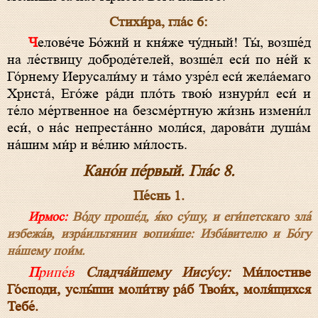
Стихи́ра, гла́с 6:
Челове́че Бо́жий и кня́же чу́дный! Ты́, возше́д
на ле́ствицу доброде́телей, возше́л еси́ по не́й к
Го́рнему Иерусали́му и та́мо узре́л еси́ жела́емаго
Христа́, Его́же ра́ди пло́ть твою́ изнури́л еси́ и
те́ло ме́ртвенное на безсме́ртную жи́знь измени́л
еси́, о на́с непреста́нно моли́ся, дарова́ти душа́м
на́шим ми́р и ве́лию ми́лость.
Кано́н пе́рвый. Гла́с 8.
Пе́снь 1.
Ирмос:
Во́ду проше́д, я́ко су́шу, и еги́петскаго зла́
избежа́в, изра́ильтянин вопия́ше: Изба́вителю и Бо́гу
на́шему пои́м.
Припе́в
Сладча́йшему Иису́су:
Ми́лостиве
Го́споди, услы́ши моли́тву ра́б Твои́х, моля́щихся
Тебе́.