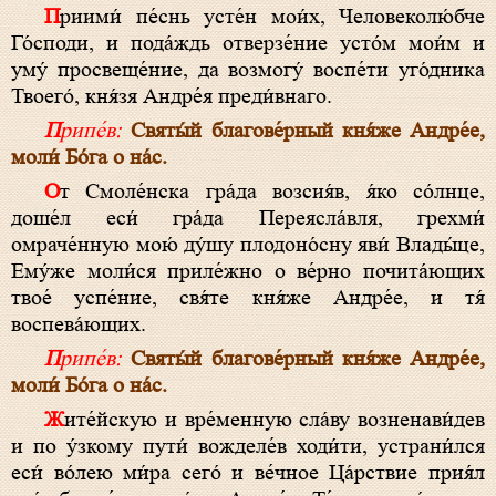
Приими́ пе́снь усте́н мои́х, Человеколю́бче
Го́споди, и пода́ждь отверзе́ние усто́м мои́м и
уму́ просвеще́ние, да возмогу́ воспе́ти уго́дника
Твоего́, кня́зя Андре́я преди́внаго.
Припе́в:
Святы́й благове́рный кня́же Андре́е,
моли́ Бо́га о на́с.
От Смоле́нска гра́да возсия́в, я́ко со́лнце,
доше́л еси́ гра́да Переясла́вля, грехми́
омраче́нную мою́ ду́шу плодоно́сну яви́ Влады́це,
Ему́же моли́ся приле́жно о ве́рно почита́ющих
твое́ успе́ние, свя́те кня́же Андре́е, и тя́
воспева́ющих.
Припе́в:
Святы́й благове́рный кня́же Андре́е,
моли́ Бо́га о на́с.
Жите́йскую и вре́менную сла́ву возненави́дев
и по у́зкому пути́ вожделе́в ходи́ти, устрани́лся
еси́ во́лею ми́ра сего́ и ве́чное Ца́рствие прия́л