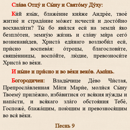
Сла́ва Отцу́ и Сы́ну и Свято́му Ду́ху:
Ки́й язы́к, блаже́нне кня́же Андре́е, твое́
житие́ и страда́ние мо́жет исчести́ и досто́йно
восхвали́ти? Ты́ бо яви́лся еси́ на земли́ я́ко
безпло́тен, земну́ю жи́знь и сла́ву ми́ра сего́
возненави́дев, Христа́ еди́наго возлюби́л еси́,
при́сно воспева́я: о́троцы, благослови́те,
свяще́нницы, воспо́йте, лю́дие, превозноси́те
Христа́ во ве́ки.
И ны́не и при́сно и во ве́ки веко́в. Ами́нь.
Богородичен:
Влады́чице Де́во Чи́стая,
Препросла́вленная Ма́ти Мари́е, моли́ся Сы́ну
Твоему́ приле́жно, изба́витися от вся́кия ну́жды и
напа́сти, и вся́каго зла́го обстоя́ния Тебе́,
Госпоже́, блажа́щим, пою́щим и превознося́щим
во вся́ ве́ки.
Песнь 9