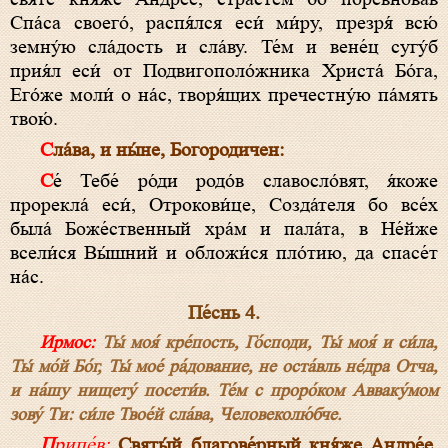
Спа́са своего́, распя́лся еси́ ми́ру, презря́ всю́
земну́ю сла́дость и сла́ву. Те́м и вене́ц сугу́б
прия́л еси́ от Подвигополо́жника Христа́ Бо́га,
Его́же моли́ о на́с, творя́щих пречестну́ю па́мять
твою́.
Сла́ва, и ны́не, Богородичен:
Се́ Тебе́ ро́ди родо́в славосло́вят, я́коже
прорекла́ еси́, Отрокови́це, Созда́теля бо все́х
была́ Боже́ственный хра́м и пала́та, в Не́йже
всели́ся Вы́шний и обложи́ся пло́тию, да спасе́т
на́с.
Пе́снь 4.
Ирмос:
Ты́ моя́ кре́пость, Го́споди, Ты́ моя́ и си́ла,
Ты́ мо́й Бо́г, Ты́ мое́ ра́дование, не оста́вль не́дра Отча,
и на́шу нищету́ посети́в. Те́м с проро́ком Авваку́мом
зову́ Ти: си́ле Твое́й сла́ва, Человеколю́бче.
Припе́в:
Святы́й благове́рный кня́же Андре́е,