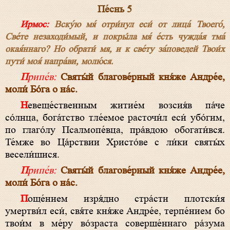
Пе́снь 5
Ирмос:
Вску́ю мя́ отри́нул еси́ от лица́ Твоего́,
Све́те незаходи́мый, и покры́ла мя́ е́сть чужда́я тма́
окая́ннаго? Но обрати́ мя, и к све́ту за́поведей Твои́х
пути́ моя́ напра́ви, молю́ся.
Припе́в:
Святы́й благове́рный кня́же Андре́е,
моли́ Бо́га о на́с.
Невеще́ственным житие́м возсия́в па́че
со́лнца, бога́тство тле́емое расточи́л еси́ убо́гим,
по глаго́лу Псалмопе́вца, пра́вдою обогати́вся.
Те́мже во Ца́рствии Христо́ве с ли́ки святы́х
весели́шися.
Припе́в:
Святы́й благове́рный кня́же Андре́е,
моли́ Бо́га о на́с.
Поще́нием изря́дно стра́сти плотски́я
умертви́л еси́, свя́те кня́же Андре́е, терпе́нием бо
твои́м в ме́ру во́зраста соверше́ннаго ра́зума