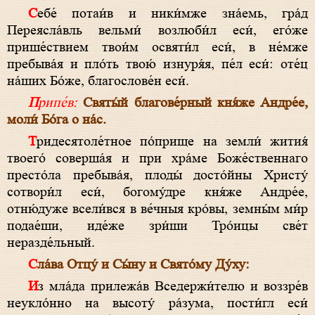
Себе́ потаи́в и ники́мже зна́емь, гра́д
Переясла́вль вельми́ возлюби́л еси́, его́же
прише́ствием твои́м освяти́л еси́, в не́мже
пребыва́я и пло́ть твою́ изнуря́я, пе́л еси́: оте́ц
на́ших Бо́же, благослове́н еси́.
Припе́в:
Святы́й благове́рный кня́же Андре́е,
моли́ Бо́га о на́с.
Тридесятоле́тное по́прище на земли́ жития́
твоего́ соверша́я и при хра́ме Боже́ственнаго
престо́ла пребыва́я, плоды́ досто́йны Христу́
сотвори́л еси́, богому́дре кня́же Андре́е,
отню́дуже всели́вся в ве́чныя кро́вы, земны́м ми́р
подае́ши, иде́же зри́ши Тро́ицы све́т
неразде́льный.
Сла́ва Отцу́ и Сы́ну и Свято́му Ду́ху:
Из мла́да прилежа́в Вседержи́телю и воззре́в
неукло́нно на высоту́ ра́зума, пости́гл еси́