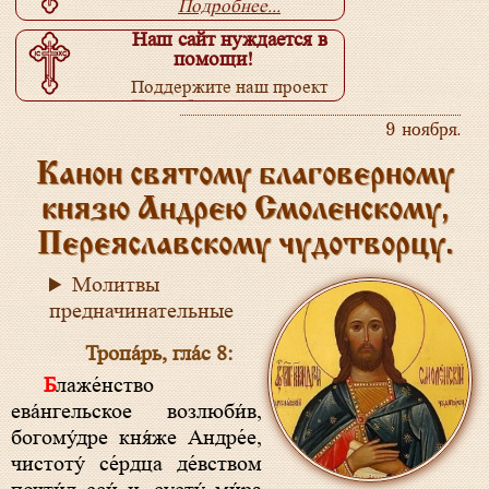
Подробнее...
Наш сайт нуждается в
помощи!
Поддержите наш проект
Подробнее...
9 ноября.
Канон святому благоверному
князю Андрею Смоленскому,
Переяславскому чудотворцу.
Молитвы
предначинательные
Тропа́рь, гла́с 8:
Блаже́нство
ева́нгельское возлюби́в,
богому́дре кня́же Андре́е,
чистоту́ се́рдца де́вством