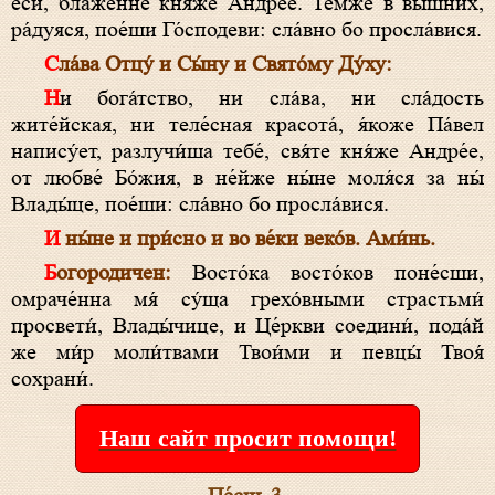
еси́, блаже́нне кня́же Андре́е. Те́мже в вы́шних,
ра́дуяся, пое́ши Го́сподеви: сла́вно бо просла́вися.
Сла́ва Отцу́ и Сы́ну и Свято́му Ду́ху:
Ни бога́тство, ни сла́ва, ни сла́дость
жите́йская, ни теле́сная красота́, я́коже Па́вел
напису́ет, разлучи́ша тебе́, свя́те кня́же Андре́е,
от любве́ Бо́жия, в не́йже ны́не моля́ся за ны́
Влады́це, пое́ши: сла́вно бо просла́вися.
И ны́не и при́сно и во ве́ки веко́в. Ами́нь.
Богородичен:
Восто́ка восто́ков поне́сши,
омраче́нна мя́ су́ща грехо́вными страстьми́
просвети́, Влады́чице, и Це́ркви соедини́, пода́й
же ми́р моли́твами Твои́ми и певцы́ Твоя́
сохрани́.
Наш сайт просит помощи!