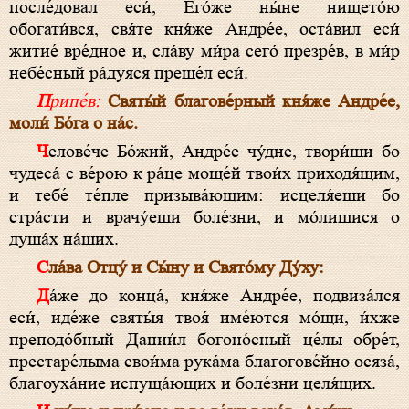
после́довал еси́, Его́же ны́не нището́ю
обогати́вся, свя́те кня́же Андре́е, оста́вил еси́
житие́ вре́дное и, сла́ву ми́ра сего́ презре́в, в ми́р
небе́сный ра́дуяся преше́л еси́.
Припе́в:
Святы́й благове́рный кня́же Андре́е,
моли́ Бо́га о на́с.
Челове́че Бо́жий, Андре́е чу́дне, твори́ши бо
чудеса́ с ве́рою к ра́це моще́й твои́х приходя́щим,
и тебе́ те́пле призыва́ющим: исцеля́еши бо
стра́сти и врачу́еши боле́зни, и мо́лишися о
душа́х на́ших.
Сла́ва Отцу́ и Сы́ну и Свято́му Ду́ху:
Да́же до конца́, кня́же Андре́е, подвиза́лся
еси́, иде́же святы́я твоя́ име́ются мо́щи, и́хже
преподо́бный Дании́л богоно́сный це́лы обре́т,
престаре́лыма свои́ма рука́ма благогове́йно осяза́,
благоуха́ние испуща́ющих и боле́зни целя́щих.