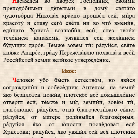
Насажде́н во дво́рех Госпо́дних, свои́ми
преподо́бными де́тельми в дому́ свята́го
чудотво́рца Никола́я кра́сно процве́л еси́, ми́ра
красоту́ и сла́ву сего́ све́та ни во что́ вмени́в,
еди́наго Христа́ возлюби́л еси́; сле́з твои́х
тече́нием напая́емь, уязви́лся еси́ жела́нием
бу́дущих даро́в. Те́мже зове́м ти́: ра́дуйся, свя́те
кня́же Андре́е, гра́ду Переясла́влю похвала́ и все́й
Росси́йстей земли́ вели́кое утвержде́ние.
Икос:
Челове́к у́бо бы́сть естество́м, но яви́ся
сограждани́н и собесе́дник Ангелом, на земли́
я́ко безпло́тен пожи́в, плотско́е все́ помышле́ние
отве́ргл еси́, те́мже и мы́, земни́и, зове́м ти́,
глаго́люще: ра́дуйся, отца́ благочести́ваго сы́не;
ра́дуйся, от ма́тере роди́выйся благове́рныя;
ра́дуйся, я́ко от ю́ности после́довал еси́
Христо́ви; ра́дуйся, я́ко увяди́л еси́ вся́ плотски́я