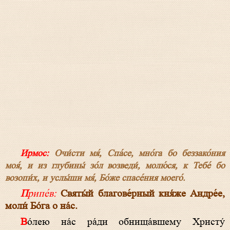
Ирмос:
Очи́сти мя́, Спа́се, мно́га бо беззако́ния
моя́, и из глубины́ зо́л возведи́, молю́ся, к Тебе́ бо
возопи́х, и услы́ши мя́, Бо́же спасе́ния моего́.
Припе́в:
Святы́й благове́рный кня́же Андре́е,
моли́ Бо́га о на́с.
Во́лею на́с ра́ди обнища́вшему Христу́