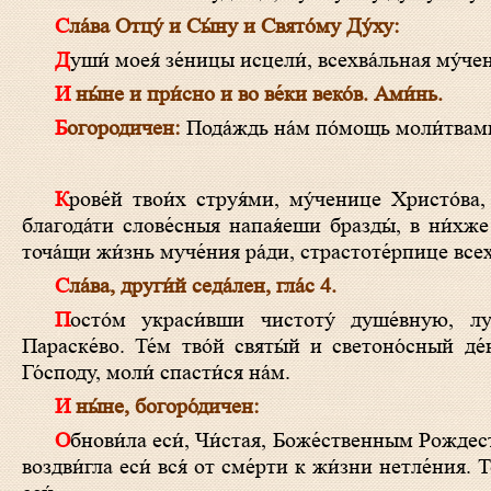
Сла́ва Отцу́ и Сы́ну и Свято́му Ду́ху:
Души́ моея́ зе́ницы исцели́, всехва́льная му́ч
И ны́не и при́сно и во ве́ки веко́в. Ами́нь.
Богородичен:
Пода́ждь на́м по́мощь моли́твами
Крове́й твои́х струя́ми, му́ченице Христо́ва, пото́ки нече́стия изсуши́вши, всехва́льная Параске́во, одожде́нием же
благода́ти слове́сныя напая́еши бразды́, в ни́хже 
точа́щи жи́знь муче́ния ра́ди, страстоте́рпице всех
Сла́ва, други́й седа́лен, гла́с 4.
Посто́м украси́вши чистоту́ душе́вную, луча́ми страда́ния просвеща́еши ве́рныя, му́ченице многострада́льная
Параске́во. Те́м тво́й святы́й и светоно́сный де
Го́споду, моли́ спасти́ся на́м.
И ны́не, богоро́дичен:
Обнови́ла еси́, Чи́стая, Боже́ственным Рождество́м Твои́м истле́вшее во страсте́х земноро́дных ме́ртвенное существо́, и
воздви́гла еси́ вся́ от сме́рти к жи́зни нетле́ния.