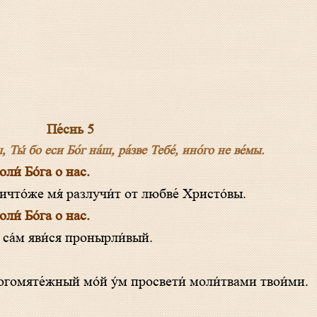
Пе́снь 5
ы́ бо еси Бо́г на́ш, ра́зве Тебе́, ино́го не ве́мы.
и́ Бо́га о нас.
что́же мя́ разлучи́т от любве́ Христо́вы.
и́ Бо́га о нас.
 са́м яви́ся пронырли́вый.
ногомяте́жный мо́й у́м просвети́ моли́твами твои́ми.