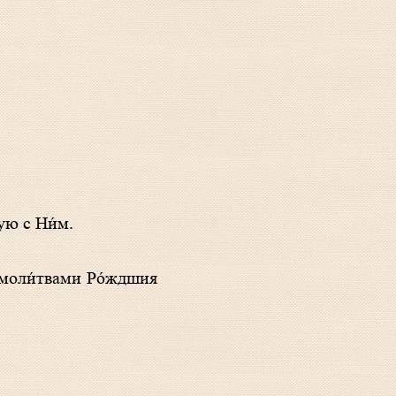
ую с Ни́м.
, моли́твами Ро́ждшия