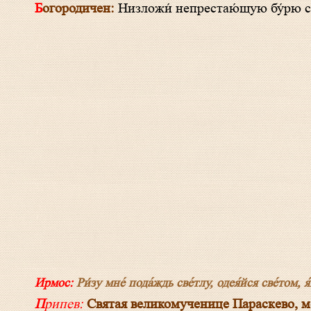
Богородичен:
Низложи́ непрестаю́щую бу́рю стр
Ирмос:
Ри́зу мне́ пода́ждь све́тлу, одея́йся све́том,
Припев:
Святая великомученице Параскево, мол