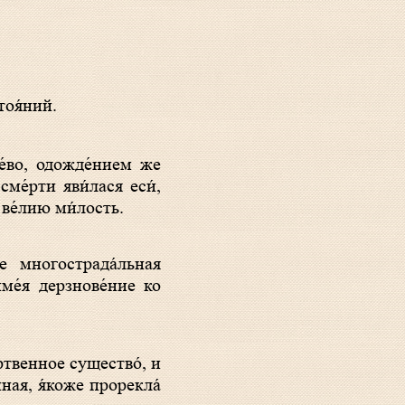
тоя́ний.
ме́рти яви́лася еси́,
 ве́лию ми́лость.
име́я дерзнове́ние ко
нная, я́коже прорекла́