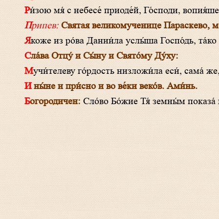
Ри́зою мя́ с небесе́ приоде́й, Го́споди, вопия
Припев:
Святая великомученице Параскево, мол
Якоже из ро́ва Дании́ла услы́ша Госпо́дь, та́ко
Сла́ва Отцу́ и Сы́ну и Свято́му Ду́ху:
Мучи́телеву го́рдость низложи́ла еси́, сама́ ж
И ны́не и при́сно и во ве́ки веко́в. Ами́нь.
Богородичен:
Сло́во Бо́жие Тя́ земны́м показа́ 