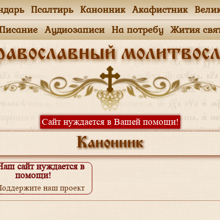
ндарь
Псалтирь
Канонник
Акафистник
Вели
.Писание
Аудиозаписи
На потребу
Жития свя
равославный молитвосл
Сайт нуждается в Вашей помощи!
Канонник
Наш сайт нуждается в
помощи!
Поддержите наш проект
одробнее...