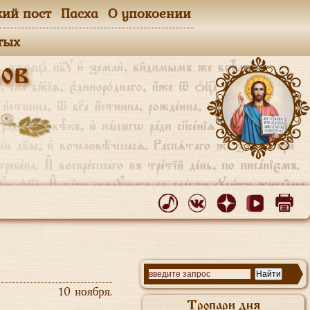
кий пост
Пасха
О упокоении
тых
ов
10 ноября.
Тропари дня