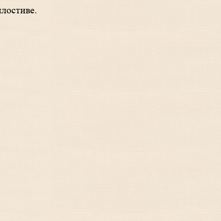
и́лостиве.