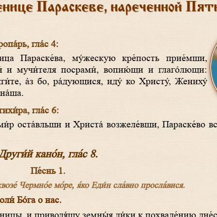
енице Параскеве, нареченной Пят
опа́рь, гла́с 4:
́ и мучи́теля посрами́, вопию́щи и глаго́лющи:
ги́те, а́з бо, ра́дующися, иду́ ко Христу́, Жениху́
 на́ша.
ихи́ра, гла́с 6:
Други́й кано́н, гла́с 8.
Пе́снь 1.
озе́ Чермно́е мо́ре, я́ко Еди́н сла́вно просла́вися.
и́ Бо́га о нас.
еницы, и приводя́щу земны́я ли́ки к похвале́нию дне́с