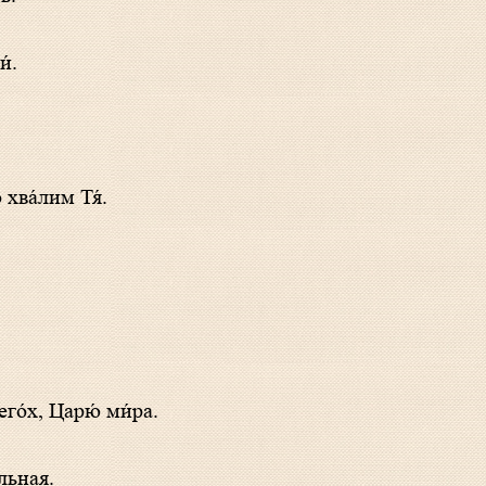
и́.
 хва́лим Тя́.
го́х, Царю́ ми́ра.
́льная.