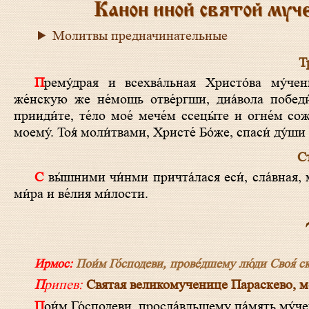
Канон иной святой муч
Молитвы предначинательные
Тр
Прему́драя и всехва́льная Христо́ва му́ченица Параске́ва, му́жескую кре́пость прие́мши,
же́нскую же не́мощь отве́ргши, диа́вола победи
прииди́те, те́ло мое́ мече́м ссецы́те и огне́м сож
моему́. Тоя́ моли́твами, Христе́ Бо́же, спаси́ ду́ши
Ст
С вы́шними чи́нми причта́лася еси́, сла́вная, ми́р оста́вльши и Христа́ возжеле́вши, Параске́во всечестна́я, проси́ на́м
ми́ра и ве́лия ми́лости.
Ирмос:
Пои́м Го́сподеви, прове́дшему лю́ди Своя́ скв
Припев:
Святая великомученице Параскево, мол
Пои́м Го́сподеви, просла́вльшему па́мять му́ч