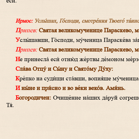
еси́.
Ирмос:
Услы́шах, Го́споди, смотре́ния Твоего́ та́инст
Припев:
Святая великомученице Параскево, мол
Услы́шавши, Го́споди, му́ченица Параске́ва за́
Припев:
Святая великомученице Параскево, мол
Не принесла́ еси́ отню́д же́ртвы де́моном ме́рзс
Сла́ва Отцу́ и Сы́ну и Свято́му Ду́ху:
Кре́пко на суди́щи ста́вши, вопия́ше му́чениц
И ны́не и при́сно и во ве́ки веко́в. Ами́нь.
Богородичен:
Очище́ние на́ших да́руй согреше́н
Тя́.