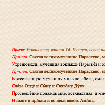
Ирмос:
Утренююще, вопие́м Ти́: Го́споди, спаси́ ны, Т
Припев:
Святая великомученице Параскево, мол
Утренюющи, му́ченица вопия́ше Параске́ва: ни
Припев:
Святая великомученице Параскево, мол
Боже́ственную му́ченицу мне́в ослабе́ти, сме́х
Сла́ва Отцу́ и Сы́ну и Свято́му Ду́ху:
Просвеще́ние пода́ждь мне́, всехва́льная, и м
И ны́не и при́сно и во ве́ки веко́в. Ами́нь.