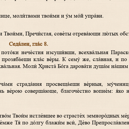
енице, моли́твами твои́ми и у́м мо́й упра́ви.
 Твои́ми, Пречи́стая, сове́ты отрева́ющи лю́тых обс
Седа́лен, гла́с 8.
прозяба́еши кла́с ве́ры. К сему́ же, сла́вная, и по с
ва́льная. Моли́ Христа́ Бо́га дарова́ти душа́м на́шим
́нь ве́рою соверша́юще, благоче́стно вопие́м: я́ко 
 Те́мже Тя́ по до́лгу блажи́м вси́, Де́во Препросла́вле