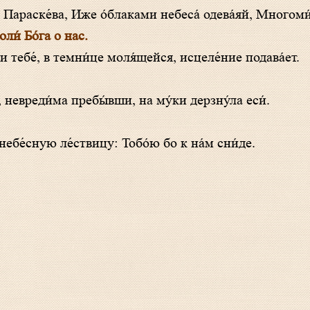
́ше Параске́ва, Иже о́блаками небеса́ одева́яй, Многом
и́ Бо́га о нас.
 и тебе́, в темни́це моля́щейся, исцеле́ние подава́ет.
е, невреди́ма пребы́вши, на му́ки дерзну́ла еси́.
небе́сную ле́ствицу: Тобо́ю бо к на́м сни́де.