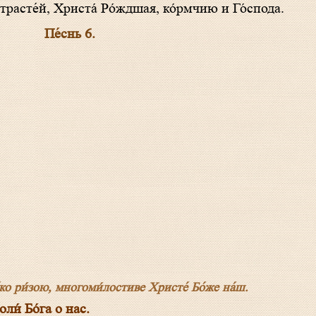
асте́й, Христа́ Ро́ждшая, ко́рмчию и Го́спода.
Пе́снь 6.
 я́ко ри́зою, многоми́лостиве Христе́ Бо́же на́ш.
и́ Бо́га о нас.