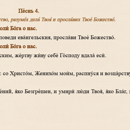
Пе́снь 4.
во, разуме́х дела́ Твоя́ и просла́вих Твое́ Божество́.
и́ Бо́га о нас.
поведи ева́нгельския, просла́ви Твое́ Божество́.
и́ Бо́га о нас.
ким, же́ртву жи́ву себе́ Го́споду вдала́ еси́.
а: со Христо́м, Женихо́м мои́м, распну́ся и возца́рств
ий, я́ко Безгре́шен, и умири́ лю́ди Твоя́, я́ко Бла́г