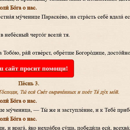
и́ Бо́га о нас.
естна́я му́ченице Параске́во, на стра́сть себе́ вдала́ ес
 в небе́сный черто́г всели́ тя.
 Тобо́ю, ра́й отве́рст, обре́тше Богоро́дице, досто́йно
 сайт просит помощи!
Пе́снь 3.
́споди, Ты́ еси́ Све́т омраче́нных и пое́т Тя́ ду́х мо́й.
и́ Бо́га о нас.
аше му́ченица, — Ты́ же и заступле́ние, и к Тебе́ прибе
и́ Бо́га о нас.
, и врага́, я́ко нехра́бра су́ща, победи́ла еси́, всехва