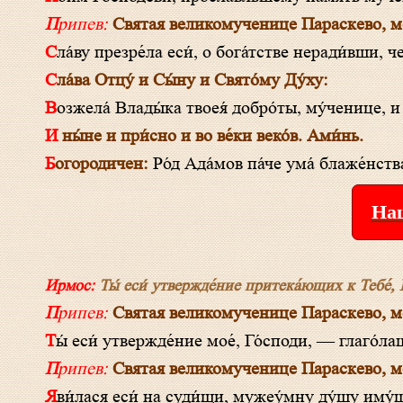
Припев:
Святая великомученице Параскево, мол
Сла́ву презре́ла еси́, о бога́тстве неради́вши, ч
Сла́ва Отцу́ и Сы́ну и Свято́му Ду́ху:
Возжела́ Влады́ка твоея́ добро́ты, му́ченице, и
И ны́не и при́сно и во ве́ки веко́в. Ами́нь.
Богородичен:
Ро́д Ада́мов па́че ума́ блаже́нства
Наш
Ирмос:
Ты́ еси́ утвержде́ние притека́ющих к Тебе́, Го
Припев:
Святая великомученице Параскево, мол
Ты́ еси́ утвержде́ние мое́, Го́споди, — глаго́л
Припев:
Святая великомученице Параскево, мол
Яви́лася еси́ на суди́щи, мужеу́мну ду́шу иму́щи