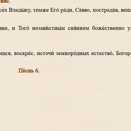
 нас.
се́х Влады́ку, те́мже Его́ ра́ди, Са́вво, пострада́в, вен
щся, воскре́с, источи́ земноро́дных естество́, Богоро́
Пе́снь 6.