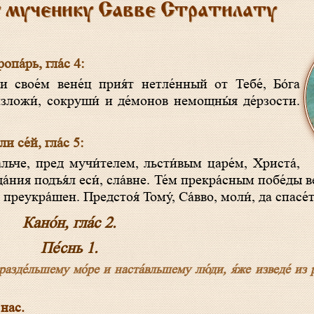
у мученику Савве Стратилату
опа́рь, гла́с 4:
изложи́, сокруши́ и де́монов немощны́я де́рзости.
ли се́й, гла́с 5:
да́ния подъя́л еси́, сла́вне. Те́м прекра́сным побе́ды в
 преукра́шен. Предстоя́ Тому́, Са́вво, моли́, да спасе́
Кано́н, гла́с 2.
Пе́снь 1.
 разде́льшему мо́ре и наста́вльшему лю́ди, я́же изведе́ из р
 нас.