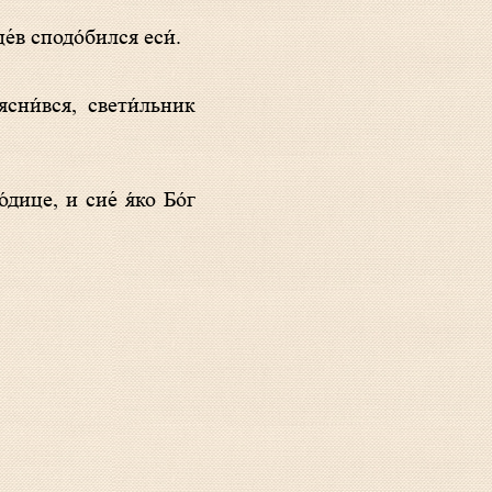
це́в сподо́бился еси́.
дице, и сие́ я́ко Бо́г