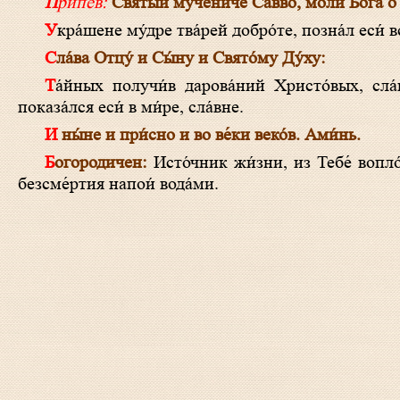
Припев:
Святый мучениче Савво, моли́ Бо́га о
Укра́шене му́дре тва́рей добро́те, позна́л еси́ в
Сла́ва Отцу́ и Сы́ну и Свято́му Ду́ху:
Та́йных получи́в дарова́ний Христо́вых, сла́вне, и Того́ незави́стным сия́нием боже́ственно уясни́вся, свети́льник
показа́лся еси́ в ми́ре, сла́вне.
И ны́не и при́сно и во ве́ки веко́в. Ами́нь.
Богородичен:
Исто́чник жи́зни, из Тебе́ вопло́
безсме́ртия напои́ вода́ми.