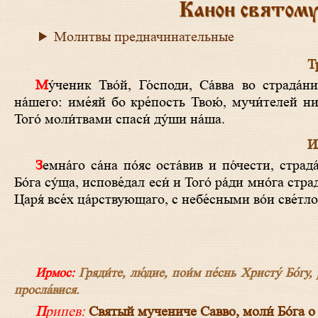
Канон святом
Молитвы предначинательные
Тр
Му́ченик Тво́й, Го́споди, Са́вва во страда́нии свое́м вене́ц прия́т нетле́нный от Тебе́, Бо́га
на́шего: име́яй бо кре́пость Твою́, мучи́телей н
Того́ моли́твами спаси́ ду́ши на́ша.
И
Земна́го са́на по́яс оста́вив и по́чести, страда́льче, пред мучи́телем, льсти́вым царе́м, Христа́,
Бо́га су́ща, испове́дал еси́ и Того́ ра́ди мно́га стра
Царя́ все́х ца́рствующаго, с небе́сными во́и све́тло
Ирмос:
Гряди́те, лю́дие, пои́м пе́снь Христу́ Бо́гу,
просла́вися.
Припев:
Святый мучениче Савво, моли́ Бо́га о