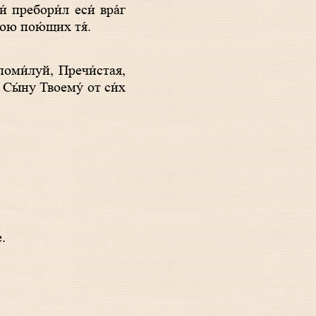
рою пою́щих тя́.
 Сы́ну Твоему́ от си́х
.