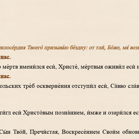
лосе́рдия Твоего́ призыва́ю бе́здну: от тли́, Бо́же, мя́ возв
 нас.
ме́ртв вмени́лся еси́, Христе́, ме́ртвыя оживи́л еси́ и с
 нас.
ости́гл еси́ Христо́вым позна́нием, и́мже и озари́лся ес
́н Тво́й, Пречи́стая, Воскресе́нием Свои́м обнови́