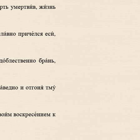
вои́м воскресе́нием к