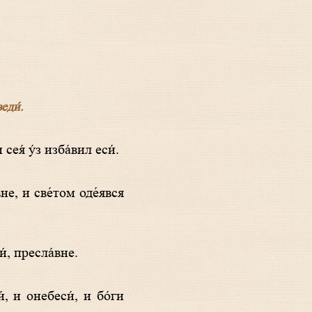
еди́.
ея́ у́з изба́вил еси́.
и́, пресла́вне.
, и онебеси́, и бо́ги