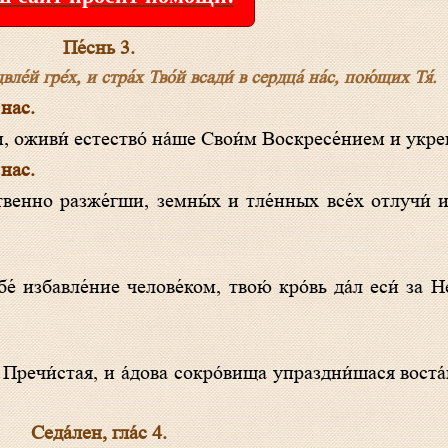
Пе́снь 3.
ле́й гре́х, и стра́х Тво́й всади́ в сердца́ на́с, пою́щих Тя́.
 нас.
ти, оживи́ естество́ на́ше Свои́м Воскресе́нием и укреп
 нас.
 Пречи́стая, и а́дова сокро́вища упраздни́шася вост
Седа́лен, гла́с 4.