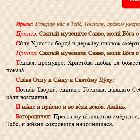
Ирмос:
Утверди́ на́с в Тебе́, Го́споди, дре́вом умерщв
Припев:
Святый мучениче Савво, моли́ Бо́га о
Си́лу Христо́с борца́ и держа́ву низло́ж сме́р
Припев:
Святый мучениче Савво, моли́ Бо́га о
Те́плая, прему́дре, Христо́ва любы́, тя́ боже́ственно разже́гши, земны́х и тле́нных все́х отлучи́ и пре́лести супоста́та
показа́.
Сла́ва Отцу́ и Сы́ну и Свято́му Ду́ху:
Позна́в Творца́, еди́наго Го́спода, да́вшаго Себе́ избавле́ние челове́ком, твою́ кро́вь да́л еси́ за Него́, Са́вво, бу́дущаго
ра́ди воздая́ния.
И ны́не и при́сно и во ве́ки веко́в. Ами́нь.
Богородичен:
Преста́ мучи́тельство сме́ртное,
Тебе́, и жи́зни сокро́вища напо́лнишася.