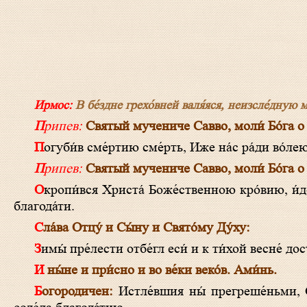
Ирмос:
В бе́здне грехо́вней валя́яся, неизсле́дную ми
Припев:
Святый мучениче Савво, моли́ Бо́га о
Погуби́в сме́ртию сме́рть, Иже на́с ра́ди во́лею 
Припев:
Святый мучениче Савво, моли́ Бо́га о
Окропи́вся Христа́ Боже́ственною кро́вию, и́дольских тре́б оскверне́ния отступи́л еси́, Са́вво сла́вне, и све́том оде́явся
благода́ти.
Сла́ва Отцу́ и Сы́ну и Свято́му Ду́ху:
Зимы́ пре́лести отбе́гл еси́ и к ти́хой весне́ д
И ны́не и при́сно и во ве́ки веко́в. Ами́нь.
Богородичен:
Истле́вшия ны́ прегреше́ньми, Сы