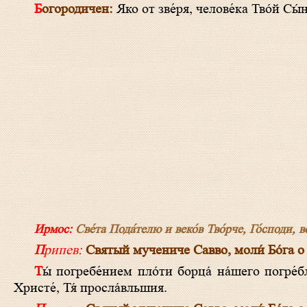
Богородичен:
Яко от зве́ря, челове́ка Тво́й Сы́н
Ирмос:
Све́та Пода́телю и веко́в Тво́рче, Го́споди, во 
Припев:
Святый мучениче Савво, моли́ Бо́га о
Ты́ погребе́нием пло́ти борца́ на́шего погре́бл еси́ и, я́ко Бо́г, истощи́в а́да, воскреси́ ме́ртвыя Свои́м Воскресе́нием,
Христе́, Тя́ просла́вльшия.