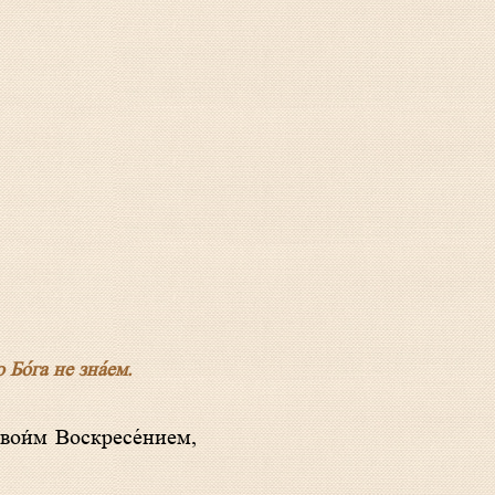
 Бо́га не зна́ем.