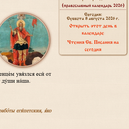
(православный календарь 2026)
Сегодня:
Суббота 8 августа 2026 г.
Открыть этот день в
календаре
Чтения Св. Писания на
сегодня
енце́м увя́злся еси́ от
т ду́ши на́ша.
або́ты еги́петския, я́ко