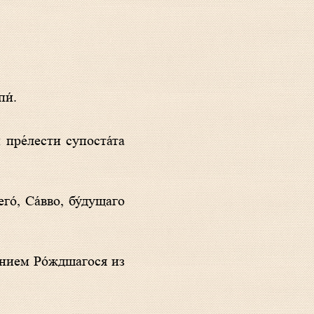
и́.
а́нием Ро́ждшагося из