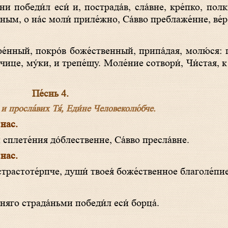
ным, о на́с моли́ приле́жно, Са́вво преблаже́нне, ве́
́чице, му́ки, и трепе́щу. Моле́ние сотвори́, Чи́стая, к
Пе́снь 4.
 и просла́вих Тя́, Еди́не Человеколю́бче.
 нас.
и́ сплете́ния до́блественне, Са́вво пресла́вне.
 нас.
, страстоте́рпче, души́ твоея́ боже́ственное благоле́пие
няго страда́ньми победи́л еси́ борца́.