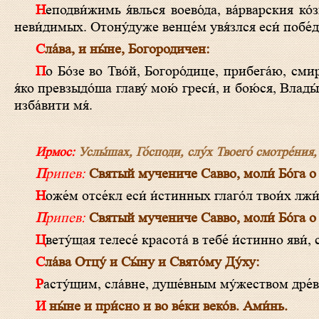
Неподви́жимь я́влься воево́да, ва́рварския ко́зни победи́л еси́ и, пострада́в, сла́вне, кре́пко, полки́ пребори́л еси́ вра́г
неви́димых. Отону́дуже венце́м увя́злся еси́ побе́д
Сла́ва, и ны́не, Богородичен:
По Бо́зе во Тво́й, Богоро́дице, прибега́ю, смире́нный, покро́в боже́ственный, припа́дая, молю́ся: поми́луй, Пречи́стая,
я́ко превзыдо́ша главу́ мою́ греси́, и бою́ся, Влады
изба́вити мя́.
Ирмос:
Услы́шах, Го́споди, слу́х Твоего́ смотре́ния,
Припев:
Святый мучениче Савво, моли́ Бо́га о
Ноже́м отсе́кл еси́ и́стинных глаго́л твои́х лж
Припев:
Святый мучениче Савво, моли́ Бо́га о
Цвету́щая телесе́ красота́ в тебе́ и́стинно яви́
Сла́ва Отцу́ и Сы́ну и Свято́му Ду́ху:
Расту́щим, сла́вне, душе́вным му́жеством дре́в
И ны́не и при́сно и во ве́ки веко́в. Ами́нь.