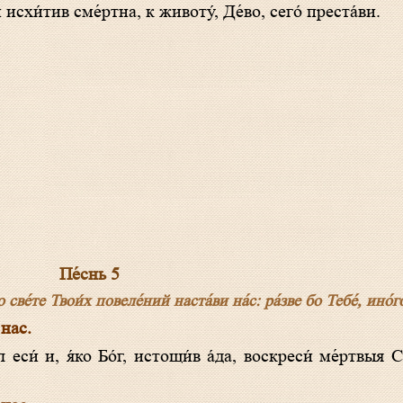
 исхи́тив сме́ртна, к животу́, Де́во, сего́ преста́ви.
Пе́снь 5
све́те Твои́х повеле́ний наста́ви на́с: ра́зве бо Тебе́, ино́го
 нас.