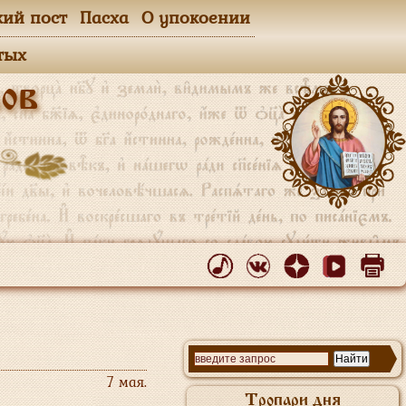
кий пост
Пасха
О упокоении
тых
ов
7 мая.
Тропари дня