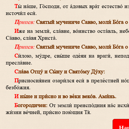
Ты́ на́ше, Го́споди, от а́довых вра́т естество́ изба́вль, того́ затвори́л еси́ в темни́цах ве́чных и, сме́рть умертви́в, жи́знь
источи́л еси́.
Припев:
Святый мучениче Савво, моли́ Бо́га о
Иже на земли́, сла́вне, во́инство оста́вль, небе́сным чино́м и во́инством труды́ боже́ственными сла́вно приче́лся еси́,
Са́вво, сла́вя Христа́.
Припев:
Святый мучениче Савво, моли́ Бо́га о
Си́лою, му́дре, свы́ше оде́ян на враги́, неподви́жимь и непобеди́мь яви́лся еси́, си́х побежда́я до́блественно бра́нь,
пресла́вне.
Сла́ва Отцу́ и Сы́ну и Свято́му Ду́ху:
Присносия́нен озари́лся еси́ в преле́стней но́щи свети́льник, Христа́ Со́лнца пропове́дуя все́м пра́ведно и отгоня́ тму́
безбо́жия.
И ны́не и при́сно и во ве́ки веко́в. Ами́нь.
Богородичен:
От земли́ преиспо́дния на́с исхи́
жи́зни ве́чней, при́сно пою́щия Тя́.
Наш