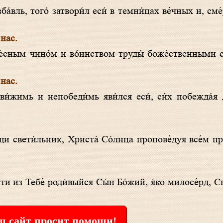
 нас.
 нас.
ти из Тебе́ роди́выйся Сы́н Бо́жий, я́ко милосе́рд, С
 сайт просит помощи!