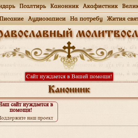
ндарь
Псалтирь
Канонник
Акафистник
Вели
.Писание
Аудиозаписи
На потребу
Жития свя
равославный молитвосл
Сайт нуждается в Вашей помощи!
Канонник
Наш сайт нуждается в
помощи!
Поддержите наш проект
одробнее...