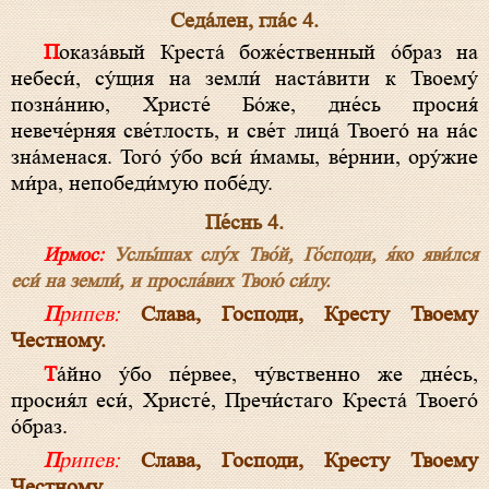
Седа́лен, гла́с 4.
Показа́вый Креста́ боже́ственный о́браз на
небеси́, су́щия на земли́ наста́вити к Твоему́
позна́нию, Христе́ Бо́же, дне́сь просия́
невече́рняя све́тлость, и све́т лица́ Твоего́ на на́с
зна́менася. Того́ у́бо вси́ и́мамы, ве́рнии, ору́жие
ми́ра, непобеди́мую побе́ду.
Пе́снь 4.
Ирмос:
Услы́шах слу́х Тво́й, Го́споди, я́ко яви́лся
еси́ на земли́, и просла́вих Твою́ си́лу.
Припев:
Слава, Господи, Кресту Твоему
Честному.
Та́йно у́бо пе́рвее, чу́вственно же дне́сь,
просия́л еси́, Христе́, Пречи́стаго Креста́ Твоего́
о́браз.
Припев:
Слава, Господи, Кресту Твоему
Честному.