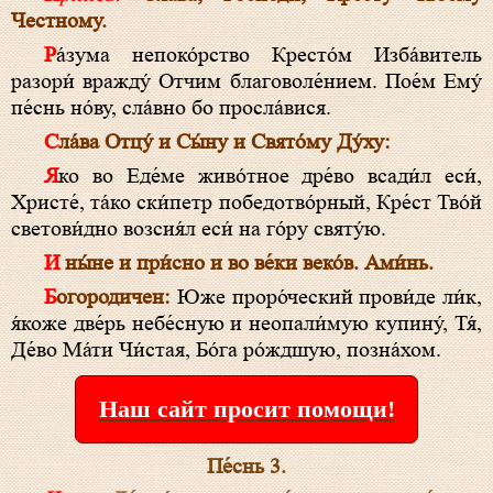
Честному.
Ра́зума непоко́рство Кресто́м Изба́витель
разори́ вражду́ Отчим благоволе́нием. Пое́м Ему́
пе́снь но́ву, сла́вно бо просла́вися.
Сла́ва Отцу́ и Сы́ну и Свято́му Ду́ху:
Яко во Еде́ме живо́тное дре́во всади́л еси́,
Христе́, та́ко ски́петр победотво́рный, Кре́ст Тво́й
светови́дно возсия́л еси́ на го́ру святу́ю.
И ны́не и при́сно и во ве́ки веко́в. Ами́нь.
Богородичен:
Юже проро́ческий прови́де ли́к,
я́коже две́рь небе́сную и неопали́мую купину́, Тя́,
Де́во Ма́ти Чи́стая, Бо́га ро́ждшую, позна́хом.
Наш сайт просит помощи!
Пе́снь 3.