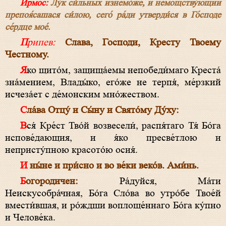
Ирмос:
Лу́к си́льных изнемо́же, и немощству́ющии
препоя́сашася си́лою, сего́ ра́ди утверди́ся в Го́споде
се́рдце мое́.
Припев:
Слава, Господи, Кресту Твоему
Честному.
Яко щито́м, защища́емы непобеди́маго Креста́
зна́мением, Влады́ко, его́же не терпя́, ме́рзкий
исчеза́ет с де́монским мно́жеством.
Сла́ва Отцу́ и Сы́ну и Свято́му Ду́ху:
Вся́ Кре́ст Тво́й возвесели́, распя́таго Тя́ Бо́га
испове́дающия, и я́ко пресве́тлою и
непристу́пною красото́ю осия́.
И ны́не и при́сно и во ве́ки веко́в. Ами́нь.
Богородичен:
Ра́дуйся, Ма́ти
Неискусобра́чная, Бо́га Сло́ва во утро́бе Твое́й
вмести́вшая, и ро́ждши воплоще́ннаго Бо́га ку́пно
и Челове́ка.