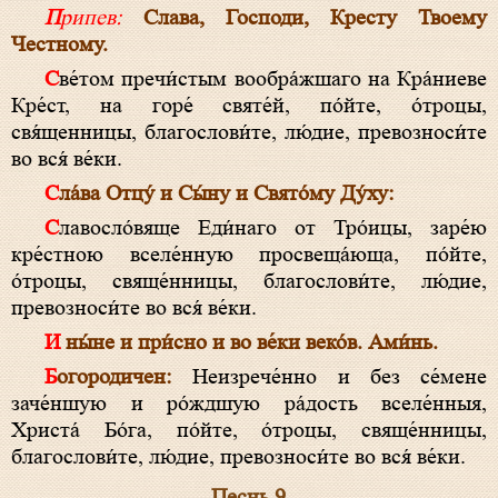
Припев:
Слава, Господи, Кресту Твоему
Честному.
Све́том пречи́стым вообра́жшаго на Кра́ниеве
Кре́ст, на горе́ святе́й, по́йте, о́троцы,
свя́щенницы, благослови́те, лю́дие, превозноси́те
во вся́ ве́ки.
Сла́ва Отцу́ и Сы́ну и Свято́му Ду́ху:
Славосло́вяще Еди́наго от Тро́ицы, заре́ю
кре́стною вселе́нную просвеща́юща, по́йте,
о́троцы, свяще́нницы, благослови́те, лю́дие,
превозноси́те во вся́ ве́ки.
И ны́не и при́сно и во ве́ки веко́в. Ами́нь.
Богородичен:
Неизрече́нно и без се́мене
заче́ншую и ро́ждшую ра́дость вселе́нныя,
Христа́ Бо́га, по́йте, о́троцы, свяще́нницы,
благослови́те, лю́дие, превозноси́те во вся́ ве́ки.
Песнь 9