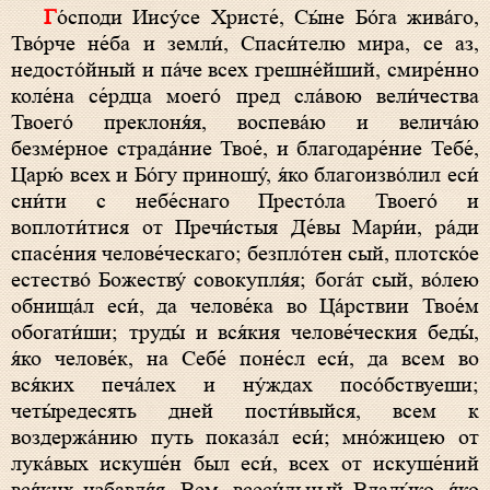
Го́споди Иису́се Христе́, Сы́не Бо́га жива́го,
Тво́рче не́ба и земли́, Спаси́телю мира, се аз,
недосто́йный и па́че всех грешне́йший, смире́нно
коле́на се́рдца моего́ пред сла́вою вели́чества
Твоего́ преклоня́я, воспева́ю и велича́ю
безме́рное страда́ние Твое́, и благодаре́ние Тебе́,
Царю́ всех и Бо́гу приношу́, я́ко благоизво́лил еси́
сни́ти с небе́снаго Престо́ла Твоего́ и
воплоти́тися от Пречи́стыя Де́вы Мари́и, ра́ди
спасе́ния челове́ческаго; безпло́тен сый, плотско́е
естество́ Божеству́ совокупля́я; бога́т сый, во́лею
обнища́л еси́, да челове́ка во Ца́рствии Твое́м
обогати́ши; труды́ и вся́кия челове́ческия беды́,
я́ко челове́к, на Себе́ поне́сл еси́, да всем во
вся́ких печа́лех и ну́ждах посо́бствуеши;
четы́редесять дней пости́выйся, всем к
воздержа́нию путь показа́л еси́; мно́жицею от
лука́вых искуше́н был еси́, всех от искуше́ний