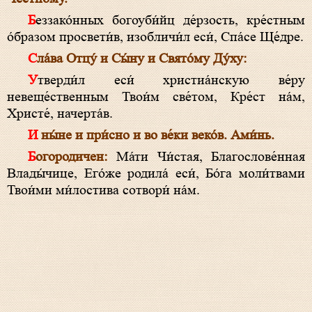
Беззако́нных богоуби́йц де́рзость, кре́стным
о́бразом просвети́в, изобличи́л еси́, Спа́се Ще́дре.
Сла́ва Отцу́ и Сы́ну и Свято́му Ду́ху:
Утверди́л еси́ христиа́нскую ве́ру
невеще́ственным Твои́м све́том, Кре́ст на́м,
Христе́, начерта́в.
И ны́не и при́сно и во ве́ки веко́в. Ами́нь.
Богородичен:
Ма́ти Чи́стая, Благослове́нная
Влады́чице, Его́же родила́ еси́, Бо́га моли́твами
Твои́ми ми́лостива сотвори́ на́м.