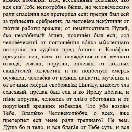
вся́ких избавля́я. Вем, всеси́льный Влады́ко, я́ко
вся сия́ Тебе́ непотре́бна бы́ша, но челове́ческаго
ра́ди спасе́ния вся претерпе́л еси́: пре́дан был еси́
за три́десять сре́бреник, да челове́ка иску́пиши от
лю́тыя рабо́ты вра́жия; от неми́лостивых Иуде́й,
я́ко незло́бивый а́гнец, похище́н был еси́, род
челове́ческий от поглоще́ния во́лка мы́сленнаго
исторга́я; на суди́щи пред А́нною и Каиа́фою
предста́л еси́, всех от осужде́ния огня́ ве́чнаго
отводя́; свя́зан, пору́ган, оплева́н, от ло́жных
свиде́телей оклевета́н и на поно́сную смерть
осужде́н, челове́ка от вся́кия напа́сти, муче́ния и
от ве́чныя сме́рти свобожда́я; Пила́ту, нико́его зла
соде́явый, пре́дан был еси́ и ко И́роду по́слан, и
па́ки пору́ган, челове́ка от зла́го обстоя́ния и от
поруга́ний вра́жиих избавля́я. Что у́бо возда́м
Тебе́, Влады́ко Человеколю́бче, о всех, я́же
претерпел еси́ мене́ ра́ди гре́шнаго? Не вем.
Ду́ша бо и те́ло, и вся блага́я от Тебе́ суть, и вся