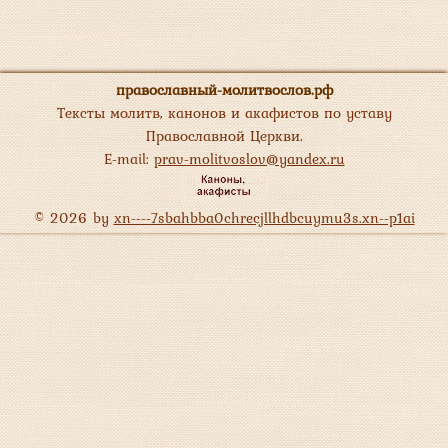
православный-молитвослов.рф
Тексты молитв, канонов и акафистов по уставу
Православной Церкви.
E-mail:
prav-molitvoslov@yandex.ru
© 2026 by
xn----7sbahbba0chrecjllhdbcuymu3s.xn--p1ai