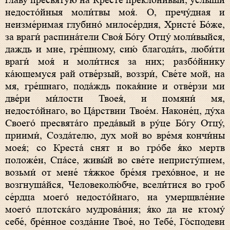
главу́ пресвяту́ю на Кресте́ преклони́вый, услы́ши
недосто́йныя моли́твы моя́. О, пречу́дная и
неизме́римая глубино́ милосе́рдия, Христе́ Бо́же,
за враги́ распина́тели Своя́ Бо́гу Отцу́ моли́выйся,
даждь и мне, гре́шному, сию́ благода́ть, люби́ти
враги́ моя́ и моли́тися за них; разбо́йнику
ка́ющемуся рай отве́рзый, воззри́, Све́те мой, на
мя, гре́шнаго, пода́ждь покая́ние и отве́рзи ми
две́ри ми́лости Твоея́, и помяни́ мя,
недосто́йнаго, во Ца́рствии Твое́м. Наконе́ц, ду́ха
Своего́ пресвята́го преда́вый в ру́це Бо́гу Отцу́,
приими́, Созда́телю, дух мой во вре́мя кончи́ны
моея́; со Креста́ снят и во гро́бе я́ко мертв
положе́н, Спа́се, живы́й во све́те непристу́пнем,
возьми́ от мене́ тя́жкое бре́мя грехо́вное, и не
возгнуша́йся, Человеколю́бче, всели́тися во гроб
се́рдца моего́ недосто́йнаго, на умерщвле́ние
моего́ плотска́го мудрова́ния; я́ко да не ктому́
себе́, бре́нное созда́ние Твое́, но Тебе́, Го́сподеви