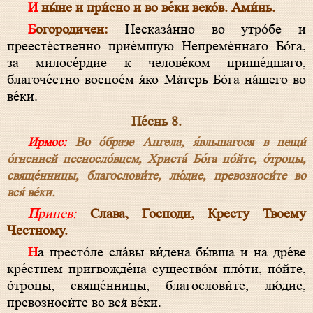
И ны́не и при́сно и во ве́ки веко́в. Ами́нь.
Богородичен:
Несказа́нно во утро́бе и
преесте́ственно прие́мшую Непреме́ннаго Бо́га,
за милосе́рдие к челове́ком прише́дшаго,
благоче́стно воспое́м я́ко Ма́терь Бо́га на́шего во
ве́ки.
Пе́снь 8.
Ирмос:
Во о́бразе Ангела, я́вльшагося в пещи́
о́гненней песносло́вцем, Христа́ Бо́га по́йте, о́троцы,
свяще́нницы, благослови́те, лю́дие, превозноси́те во
вся́ ве́ки.
Припев:
Слава, Господи, Кресту Твоему
Честному.
На престо́ле сла́вы ви́дена бы́вша и на дре́ве
кре́стнем пригвожде́на существо́м пло́ти, по́йте,
о́троцы, свяще́нницы, благослови́те, лю́дие,
превозноси́те во вся́ ве́ки.