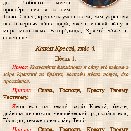
до Ло́бнаго ме́ста
просте́рл еси́ и в не́м
Твою́, Спа́се, кре́пость уясни́л еси́, си́м укрепля́я
на́с и ве́рныя на́ши цари́, я́же и спаса́й вы́ну в
ми́ре моли́твами Богоро́дицы, Христе́ Бо́же, и
спаси́ на́с.
Кано́н Креста́, гла́с 4.
Пе́снь 1.
Ирмос:
Колесни́цы фарао́новы и си́лу его́ вве́рже в
мо́ре Кре́пкий во бра́нех, воспое́м пе́снь но́вую, я́ко
просла́вися.
Припев:
Слава, Господи, Кресту Твоему
Честному.
Яви́л еси́ на земли́ зарю́ Креста́, и́мже,
диа́вола низложи́в, челове́ческий ро́д спа́сл еси́,
Го́споди, те́мже пое́м сла́ву Твою́.
Припев:
Слава, Господи, Кресту Твоему