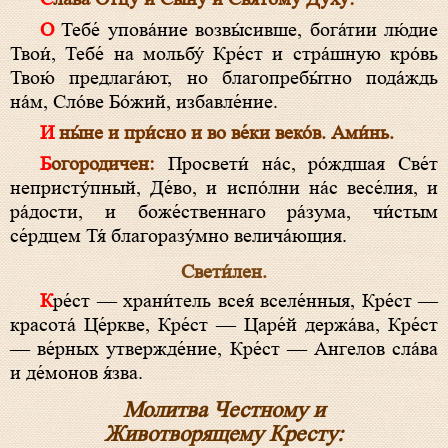
О Тебе́ упова́ние возвы́сивше, бога́тии лю́дие
Твои́, Тебе́ на мольбу́ Кре́ст и стра́шную кро́вь
Твою́ предлага́ют, но благопребы́тно пода́ждь
на́м, Сло́ве Бо́жий, избавле́ние.
И ны́не и при́сно и во ве́ки веко́в. Ами́нь.
Богородичен:
Просвети́ на́с, ро́ждшая Све́т
непристу́пный, Де́во, и испо́лни на́с весе́лия, и
ра́дости, и боже́ственнаго ра́зума, чи́стым
се́рдцем Тя́ благоразу́мно велича́ющия.
Свети́лен.
Кре́ст — храни́тель всея́ вселе́нныя, Кре́ст —
красота́ Це́ркве, Кре́ст — Царе́й держа́ва, Кре́ст
— ве́рных утвержде́ние, Кре́ст — Ангелов сла́ва
и де́монов я́зва.
Молитва Честному и
Животворящему Кресту: