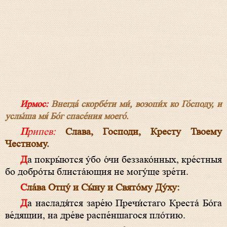
Ирмос:
Внегда́ скорбе́ти ми́, возопи́х ко Го́споду, и
услы́ша мя́ Бо́г спасе́ния моего́.
Припев:
Слава, Господи, Кресту Твоему
Честному.
Да покры́ются у́бо о́чи беззако́нных, кре́стныя
бо добро́ты блиста́ющия не могу́ще зре́ти.
Сла́ва Отцу́ и Сы́ну и Свято́му Ду́ху:
Да насладя́тся заре́ю Пречи́стаго Креста́ Бо́га
ве́дящии, на дре́ве распе́ншагося пло́тию.