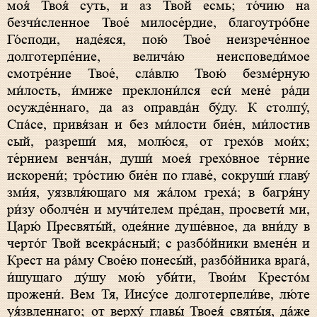
моя́ Твоя́ суть, и аз Твой есмь; то́чию на
безчи́сленное Твое́ милосе́рдие, благоутро́бне
Го́споди, наде́яся, пою́ Твое́ неизрече́нное
долготерпе́ние, велича́ю неисповеди́мое
смотре́ние Твое́, сла́влю Твою́ безме́рную
ми́лость, и́миже преклони́лся еси́ мене́ ра́ди
осужде́ннаго, да аз оправда́н бу́ду. К столпу́,
Спа́се, привя́зан и без ми́лости бие́н, ми́лостив
сый, разреши́ мя, молю́ся, от грехо́в мои́х;
те́рнием венча́н, души́ моея́ грехо́вное те́рние
искорени́; тро́стию бие́н по главе́, сокруши́ главу́
зми́я, уязвля́ющаго мя жа́лом греха́; в багря́ну
ри́зу оболче́н и мучи́телем пре́дан, просвети́ ми,
Царю́ Пресвяты́й, одея́ние душе́вное, да вни́ду в
черто́г Твой всекра́сный; с разбо́йники вмене́н и
Крест на ра́му Свое́ю понесы́й, разбо́йника врага́,
и́щущаго ду́шу мою́ уби́ти, Твои́м Кресто́м
прожени́. Вем Тя, Иису́се долготерпели́ве, лю́те
уя́звленнаго; от верху́ главы́ Твоея́ святы́я, да́же