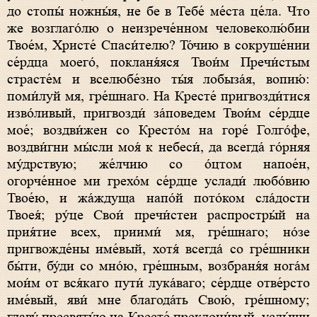
до стопы́ ножны́я, не бе в Тебе́ ме́ста це́ла. Что
же возглаго́лю о неизрече́нном человеколю́бии
Твое́м, Христе́ Спаси́телю? То́чию в сокруше́нии
се́рдца моего́, покланя́яся Твои́м Пречи́стым
страсте́м и вселюбе́зно ты́я лобыза́я, вопию́:
поми́луй мя, гре́шнаго. На Кресте́ пригвозди́тися
изво́ливый, пригвозди́ за́поведем Твои́м се́рдце
мое́; воздви́жен со Кресто́м на горе́ Голго́фе,
воздви́гни мы́сли моя́ к небеси́, да всегда́ го́рняя
му́дрствую; же́лчию со о́цтом напое́н,
огорче́нное ми грехо́м се́рдце услади́ любо́вию
Твое́ю, и жа́ждуща напо́й пото́ком сла́дости
Твоея́; ру́це Свои́ пречи́стеи распростры́й на
прия́тие всех, приими́ мя, гре́шнаго; но́зе
пригвожде́ны име́вый, хотя́ всегда́ со гре́шники
бы́ти, бу́ди со мно́ю, гре́шным, возбраня́я нога́м
мои́м от вся́каго пути́ лука́ваго; се́рдце отве́рсто
име́вый, яви́ мне благода́ть Свою́, гре́шному;