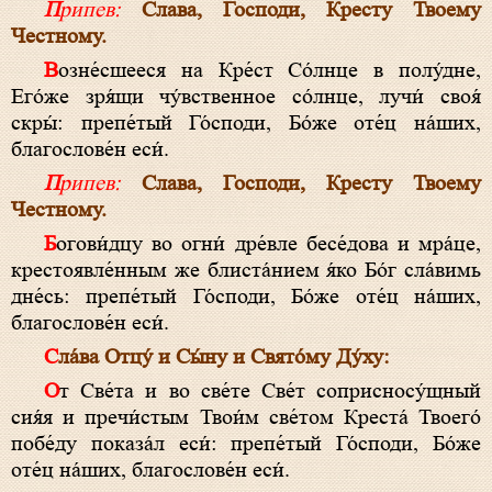
Припев:
Слава, Господи, Кресту Твоему
Честному.
Возне́сшееся на Кре́ст Со́лнце в полу́дне,
Его́же зря́щи чу́вственное со́лнце, лучи́ своя́
скры́: препе́тый Го́споди, Бо́же оте́ц на́ших,
благослове́н еси́.
Припев:
Слава, Господи, Кресту Твоему
Честному.
Богови́дцу во огни́ дре́вле бесе́дова и мра́це,
крестоявле́нным же блиста́нием я́ко Бо́г сла́вимь
дне́сь: препе́тый Го́споди, Бо́же оте́ц на́ших,
благослове́н еси́.
Сла́ва Отцу́ и Сы́ну и Свято́му Ду́ху:
От Све́та и во све́те Све́т соприсносу́щный
сия́я и пречи́стым Твои́м све́том Креста́ Твоего́
побе́ду показа́л еси́: препе́тый Го́споди, Бо́же
оте́ц на́ших, благослове́н еси́.