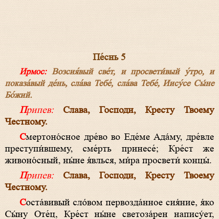
Пе́снь 5
Ирмос:
Возсия́вый све́т, и просвети́вый у́тро, и
показа́вый де́нь, сла́ва Тебе́, сла́ва Тебе́, Иису́се Сы́не
Бо́жий.
Припев:
Слава, Господи, Кресту Твоему
Честному.
Смертоно́сное дре́во во Еде́ме Ада́му, дре́вле
преступи́вшему, сме́рть принесе́; Кре́ст же
живоно́сный, ны́не я́влься, ми́ра просвети́ концы́.
Припев:
Слава, Господи, Кресту Твоему
Честному.
Соста́вивый сло́вом первозда́нное сия́ние, я́ко
Сы́ну Оте́ц, Кре́ст ны́не светоза́рен напису́ет,