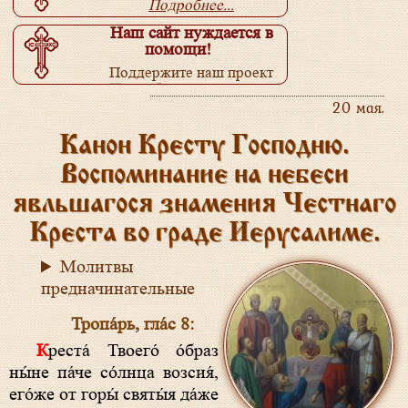
Подробнее...
Наш сайт нуждается в
помощи!
Поддержите наш проект
Подробнее...
20 мая.
Канон Кресту Господню.
Воспоминание на небеси
явльшагося знамения Честнаго
Креста во граде Иерусалиме.
Молитвы
предначинательные
Тропа́рь, гла́с 8:
Креста́ Твоего́ о́браз
ны́не па́че со́лнца возсия́,
его́же от горы́ святы́я да́же