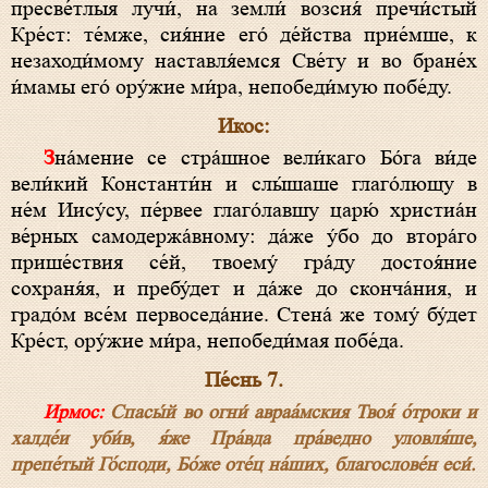
пресве́тлыя лучи́, на земли́ возсия́ пречи́стый
Кре́ст: те́мже, сия́ние его́ де́йства прие́мше, к
незаходи́мому наставля́емся Све́ту и во бране́х
и́мамы его́ ору́жие ми́ра, непобеди́мую побе́ду.
Икос:
Зна́мение се стра́шное вели́каго Бо́га ви́де
вели́кий Константи́н и слы́шаше глаго́лющу в
не́м Иису́су, пе́рвее глаго́лавшу царю́ христиа́н
ве́рных самодержа́вному: да́же у́бо до втора́го
прише́ствия се́й, твоему́ гра́ду достоя́ние
сохраня́я, и пребу́дет и да́же до сконча́ния, и
градо́м все́м первоседа́ние. Стена́ же тому́ бу́дет
Кре́ст, ору́жие ми́ра, непобеди́мая побе́да.
Пе́снь 7.
Ирмос:
Спасы́й во огни́ авраа́мския Твоя́ о́троки и
халде́и уби́в, я́же Пра́вда пра́ведно уловля́ше,
препе́тый Го́споди, Бо́же оте́ц на́ших, благослове́н еси́.