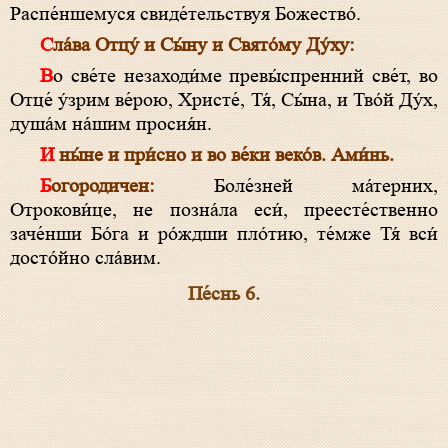
Распе́ншемуся свиде́тельствуя Божество́.
Сла́ва Отцу́ и Сы́ну и Свято́му Ду́ху:
Во све́те незаходи́ме превы́спренний све́т, во
Отце́ у́зрим ве́рою, Христе́, Тя́, Сы́на, и Тво́й Ду́х,
душа́м на́шим просия́н.
И ны́не и при́сно и во ве́ки веко́в. Ами́нь.
Богородичен:
Боле́зней ма́терних,
Отрокови́це, не позна́ла еси́, преесте́ственно
заче́нши Бо́га и ро́ждши пло́тию, те́мже Тя́ вси́
досто́йно сла́вим.
Пе́снь 6.