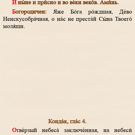
И ны́не и при́сно и во ве́ки веко́в. Ами́нь.
Богородичен:
Яже Бо́га ро́ждшая, Де́во
Неискусобра́чная, о на́с не преста́й Сы́на Твоего́
моля́щи.
Конда́к, гла́с 4.
Отве́рзый небеса́ заключе́нная, на небеси́