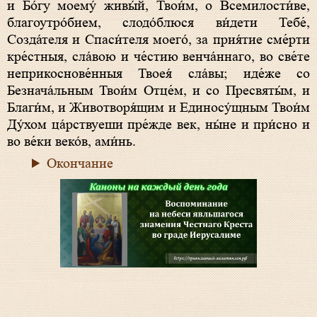
и Бо́гу моему́ живы́й, Твои́м, о Всемилости́ве,
благоутро́бием, слодо́блюся ви́дети Тебе́,
Созда́теля и Спаси́теля моего́, за прия́тие сме́рти
кре́стныя, сла́вою и че́стию венча́ннаго, во све́те
неприкоснове́нныя Твоея́ сла́вы; иде́же со
Безнача́льным Твои́м Отце́м, и со Пресвяты́м, и
Благи́м, и Животворя́щим и Единосу́щным Твои́м
Ду́хом ца́рствуеши пре́жде век, ны́не и при́сно и
во ве́ки веко́в, ами́нь.
Окончание