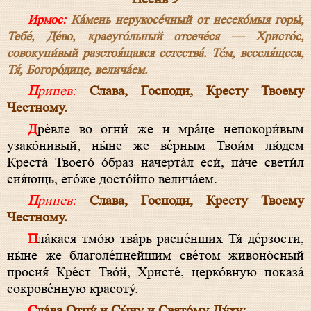
Ирмос:
Ка́мень нерукосе́чный от несеко́мыя горы́,
Тебе́, Де́во, краеуго́льный отсече́ся — Христо́с,
совокупи́вый разстоя́щаяся естества́. Те́м, веселя́щеся,
Тя́, Богоро́дице, велича́ем.
Припев:
Слава, Господи, Кресту Твоему
Честному.
Дре́вле во огни́ же и мра́це непокори́вым
узако́нивый, ны́не же ве́рным Твои́м лю́дем
Креста́ Твоего́ о́браз начерта́л еси́, па́че свети́л
сия́ющь, его́же досто́йно велича́ем.
Припев:
Слава, Господи, Кресту Твоему
Честному.
Пла́кася тмо́ю тва́рь распе́нших Тя́ де́рзости,
ны́не же благоле́пнейшим све́том живоно́сный
просия́ Кре́ст Тво́й, Христе́, церко́вную показа́
сокрове́нную красоту́.
Сла́ва Отцу́ и Сы́ну и Свято́му Ду́ху: