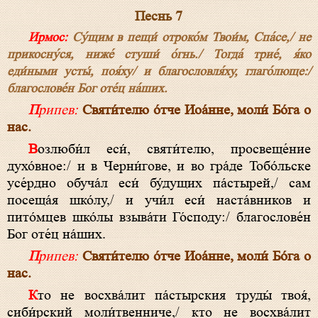
Песнь 7
Ирмос:
Су́щим в пещи́ отроко́м Твои́м, Спа́се,/ не
прикосну́ся, ниже́ стуши́ о́гнь./ Тогда́ трие́, я́ко
еди́ными усты́, поя́ху/ и благословля́ху, глаго́люще:/
благослове́н Бог оте́ц на́ших.
Припев:
Святи́телю о́тче Иоа́нне, моли́ Бо́га о
нас.
Возлюби́л еси́, святи́телю, просвеще́ние
духо́вное:/ и в Черни́гове, и во гра́де Тобо́льске
усе́рдно обуча́л еси́ бу́дущих па́стырей,/ сам
посеща́я шко́лу,/ и учи́л еси́ наста́вников и
пито́мцев шко́лы взыва́ти Го́споду:/ благослове́н
Бог оте́ц на́ших.
Припев:
Святи́телю о́тче Иоа́нне, моли́ Бо́га о
нас.
Кто не восхва́лит па́стырския труды́ твоя́,
сиби́рский моли́твенниче,/ кто не восхва́лит