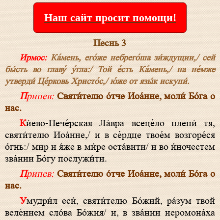
Наш сайт просит помощи!
Песнь 3
Ирмос:
Ка́мень, его́же небрего́ша зи́ждущии,/ сей
бы́сть во главу́ у́гла:/ Той е́сть Ка́мень,/ на не́мже
утверди́ Це́рковь Христо́с,/ ю́же от язы́к искупи́.
Припев:
Святи́телю о́тче Иоа́нне, моли́ Бо́га о
нас.
Ки́ево-Пече́рская Ла́вра всеце́ло плени́ тя,
святи́телю Иоа́нне,/ и в се́рдце твое́м возгоре́ся
о́гнь:/ мир и я́же в ми́ре оста́вити/ и во и́ночестем
зва́нии Бо́гу послужи́ти.
Припев:
Святи́телю о́тче Иоа́нне, моли́ Бо́га о
нас.
Умудри́л еси́, святи́телю Бо́жий, ра́зум твой
веле́нием сло́ва Бо́жия/ и, в зва́нии иеромона́ха