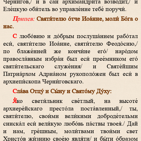
Черни́гов,/ и в сан архимандри́та возво́дит,/ и
Еле́цкую оби́тель во управле́ние тебе́ поручи́.
Припев:
Святи́телю о́тче Иоа́нне, моли́ Бо́га о
нас.
С любо́вию и до́брым послуша́нием рабо́тал
еси́, святи́телю Иоа́нне, святи́телю Феодо́сию,/
по блаже́нней же кончи́не его́/ наро́дом
правосла́вным избра́н был еси́ прее́мником его́
святи́тельскаго служе́ния/ и Святе́йшим
Патриа́рхом Адриа́ном рукополо́жен был еси́ в
архиепи́скопа Черни́говскаго.
Сла́ва Отцу́ и Сы́ну и Свято́му Ду́ху:
Я́ко свети́льник све́тлый, на высоте́
архиере́йскаго престо́ла поста́вленный,/ ты,
святи́телю, свои́ми вели́кими доброде́тельми
сниска́л еси́ вели́кую любо́вь па́ствы твоея́./ Дай
и нам, гре́шным, моли́твами твои́ми свет
Христо́в жи́знию свое́ю явля́ти/ и бы́ти о́бразом