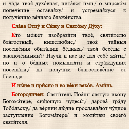
и ча́да твоя́ духо́вная, пита́яся и́ми,/ о мирско́м
попече́ние оставля́ху/ и устремля́хуся к
получе́нию ве́чнаго блаже́нства.
Сла́ва Отцу́ и Сы́ну и Свято́му Ду́ху:
Кто мо́жет изобрази́ти твое́, святи́телю
бла́гостный, нищелю́бие,/ твоя́ та́йныя
посеще́ния обита́лищ бе́дных,/ твоя́ бесе́ды с
заключе́нными?/ Научи́ и нас не для себе́ жи́ти,/
но и о бе́дных помышля́ти и стра́ждущих
посеща́ти,/ да получи́м благослове́ние от
Го́спода.
И ны́не и при́сно и во ве́ки веко́в. Ами́нь.
Богородичен:
Святи́тель Иоа́нн святу́ю ико́ну
Богома́тере, сия́ющую чудесы́,/ дарова́ гра́ду
Тобо́льску,/ да ве́рнии лю́дие прославля́ют чу́дное
заступле́ние Богома́тере/ и моли́твы своего́
святи́теля.