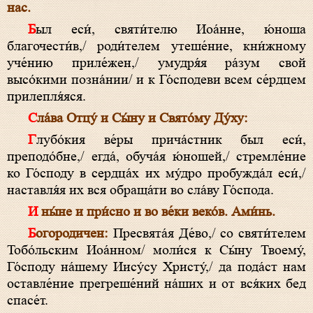
нас.
Был еси́, святи́телю Иоа́нне, ю́ноша
благочести́в,/ роди́телем утеше́ние, кни́жному
уче́нию приле́жен,/ умудря́я ра́зум свой
высо́кими позна́нии/ и к Го́сподеви всем се́рдцем
прилепля́яся.
Сла́ва Отцу́ и Сы́ну и Свято́му Ду́ху:
Глубо́кия ве́ры прича́стник был еси́,
преподо́бне,/ егда́, обуча́я ю́ношей,/ стремле́ние
ко Го́споду в сердца́х их му́дро пробужда́л еси́,/
наставля́я их вся обраща́ти во сла́ву Го́спода.
И ны́не и при́сно и во ве́ки веко́в. Ами́нь.
Богородичен:
Пресвята́я Де́во,/ со святи́телем
Тобо́льским Иоа́нном/ моли́ся к Сы́ну Твоему́,
Го́споду на́шему Иису́су Христу́,/ да пода́ст нам
оставле́ние прегреше́ний на́ших и от вся́ких бед
спасе́т.