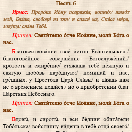
Песнь 6
Ирмос:
Проро́ка Ио́ну подража́я, вопию́:/ живо́т
мой, Бла́же, свободи́ из тли/ и спаси́ мя, Спа́се ми́ра,
зову́ща: сла́ва Тебе́.
Припев:
Святи́телю о́тче Иоа́нне, моли́ Бо́га о
нас.
Благовествова́ние твое́ и́стин Ева́нгельских,/
благогове́йное соверше́ние Богослуже́ний,/
кро́тость и смире́ние/ стяжа́ша тебе́ не́жную и
святу́ю любо́вь наро́дную:/ помина́й и нас,
гре́шных, у Престо́ла Царя́ Сла́вы/ и да́ждь нам
не о вре́меннем пещи́ся,/ но о приобре́тении благ
Ца́рствия Небе́снаго.
Припев:
Святи́телю о́тче Иоа́нне, моли́ Бо́га о
нас.
Вдовы́, и сироты́, и вси бе́днии обита́тели
Тобо́льска/ вои́стинну ви́деша в тебе́ отца́ своего́/