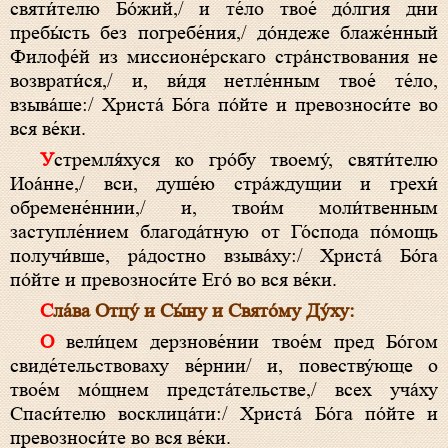
святи́телю Бо́жий,/ и те́ло твое́ до́лгия дни
пребы́сть без погребе́ния,/ до́ндеже блаже́нный
Филофе́й из миссионе́рскаго стра́нствования не
возврати́ся,/ и, ви́дя нетле́нным твое́ те́ло,
взыва́ше:/ Христа́ Бо́га по́йте и превозноси́те во
вся ве́ки.
Устремля́хуся ко гро́бу твоему́, святи́телю
Иоа́нне,/ вси, душе́ю стра́ждущии и грехи́
обремене́ннии,/ и, твои́м моли́твенным
заступле́нием благода́тную от Го́спода по́мощь
получи́вше, ра́достно взыва́ху:/ Христа́ Бо́га
по́йте и превозноси́те Его́ во вся ве́ки.
Сла́ва Отцу́ и Сы́ну и Свято́му Ду́ху:
О вели́цем дерзнове́нии твое́м пред Бо́гом
свиде́тельствоваху ве́рнии/ и, повеству́юще о
твое́м мо́щнем предста́тельстве,/ всех уча́ху
Спаси́телю восклица́ти:/ Христа́ Бо́га по́йте и
превозноси́те во вся ве́ки.