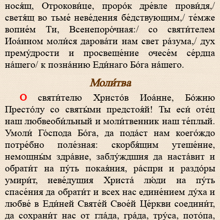
нося́щ, Отрокови́це, проро́к дре́вле прови́дя,/
светя́щ во тьме́ неве́дения бе́дствующим,/ те́мже
вопие́м Ти, Всенепоро́чная:/ со святи́телем
Иоа́нном моли́ся дарова́ти нам свет ра́зума,/ дух
прему́дрости и просвеще́ние очесе́м се́рдца
на́шего/ к позна́нию Еди́наго Бо́га на́шего.
Моли́тва
О святи́телю Христо́в Иоа́нне, Бо́жию
Престо́лу со святы́ми предстоя́й! Ты еси́ оте́ц
наш любвеоби́льный и моли́твенник наш те́плый.
Умоли́ Го́спода Бо́га, да пода́ст нам коего́ждо
потре́бно поле́зная: скорбя́щим утеше́ние,
немощны́м здра́вие, заблу́ждшия да наста́вит и
обрати́т на пу́ть покая́ния, ра́спри и раздо́ры
умири́т, неве́дущия Христа́ лю́ди на пу́ть
спасе́ния да обрати́т и всех нас едине́нием ду́ха и
любве́ в Еди́ней Святе́й Свое́й Це́ркви соедини́т,
да сохрани́т нас от гла́да, гра́да, тру́са, пото́па,