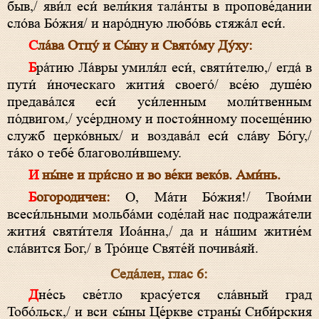
быв,/ яви́л еси́ вели́кия тала́нты в пропове́дании
сло́ва Бо́жия/ и наро́дную любо́вь стяжа́л еси́.
Сла́ва Отцу́ и Сы́ну и Свято́му Ду́ху:
Бра́тию Ла́вры умиля́л еси́, святи́телю,/ егда́ в
пути́ и́ноческаго жития́ своего́/ все́ю душе́ю
предава́лся еси́ уси́ленным моли́твенным
по́двигом,/ усе́рдному и постоя́нному посеще́нию
служб церко́вных/ и воздава́л еси́ сла́ву Бо́гу,/
та́ко о тебе́ благоволи́вшему.
И ны́не и при́сно и во ве́ки веко́в. Ами́нь.
Богородичен:
О, Ма́ти Бо́жия!/ Твои́ми
всеси́льными мольба́ми соде́лай нас подража́тели
жития́ святи́теля Иоа́нна,/ да и на́шим житие́м
сла́вится Бог,/ в Тро́ице Святе́й почива́яй.
Седа́лен, глас 6:
Дне́сь све́тло красу́ется сла́вный град
Тобо́льск,/ и вси сы́ны Це́ркве страны́ Сиби́рския