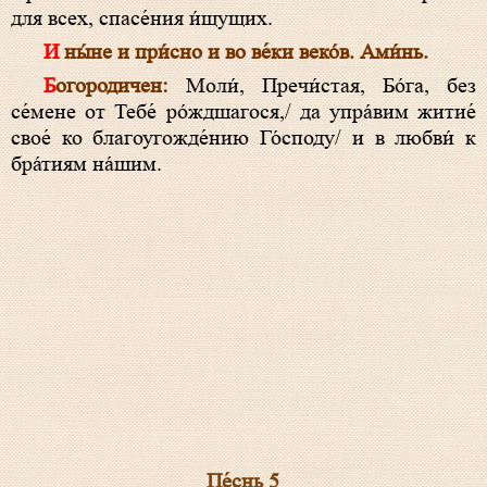
для всех, спасе́ния и́щущих.
И ны́не и при́сно и во ве́ки веко́в. Ами́нь.
Богородичен:
Моли́, Пречи́стая, Бо́га, без
се́мене от Тебе́ ро́ждшагося,/ да упра́вим житие́
свое́ ко благоугожде́нию Го́споду/ и в любви́ к
бра́тиям на́шим.
Пе́снь 5