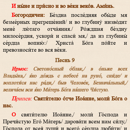
И ны́не и при́сно и во ве́ки веко́в. Ами́нь.
Богородичен:
Бе́здна после́дняя обы́де мя
безме́рных прегреше́ний/ и во глубину́ низво́дит
мене́ лю́таго отча́яния./ Ро́ждшая бе́здну
милосе́рдия, ускори́ и спаси́ мя,/ да из глубины́
се́рдца вопию́:/ Христа́ Бо́га по́йте и
превозноси́те во вся ве́ки.
Песнь 9
Ирмос:
Светоно́сный о́блак,/ в о́ньже всех
Влады́ка,/ я́ко до́ждь с небесе́ на руно́, сни́де/ и
воплоти́ся нас ра́ди,/ быв Челове́к, Безнача́льный,/
велича́ем вси я́ко Ма́терь Бо́га на́шего Чи́стую.
Припев:
Святи́телю о́тче Иоа́нне, моли́ Бо́га о
нас.
О святи́телю Иоа́нне,/ моли́ Го́спода и
Пречи́стую Его́ Ма́терь/ дарова́ти всем нам си́лу,/
Го́спода от всея́ души́ и всего́ се́рдца люби́ти/ и