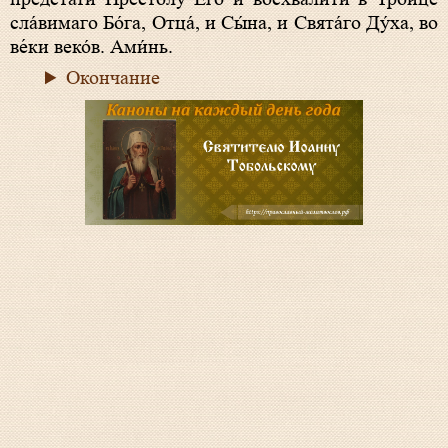
сла́вимаго Бо́га, Отца́, и Сы́на, и Свята́го Ду́ха, во
ве́ки веко́в. Ами́нь.
Окончание