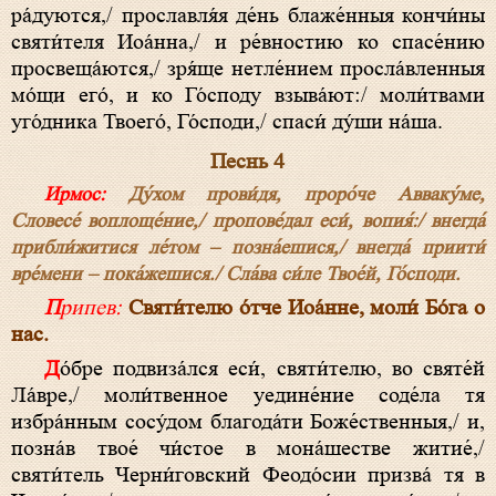
ра́дуются,/ прославля́я де́нь блаже́нныя кончи́ны
святи́теля Иоа́нна,/ и ре́вностию ко спасе́нию
просвеща́ются,/ зря́ще нетле́нием просла́вленныя
мо́щи его́, и ко Го́споду взыва́ют:/ моли́твами
уго́дника Твоего́, Го́споди,/ спаси́ ду́ши на́ша.
Песнь 4
Ирмос:
Ду́хом прови́дя, проро́че Авваку́ме,
Словесе́ воплоще́ние,/ пропове́дал еси́, вопия́:/ внегда́
прибли́житися ле́том – позна́ешися,/ внегда́ приити́
вре́мени – пока́жешися./ Сла́ва си́ле Твое́й, Го́споди.
Припев:
Святи́телю о́тче Иоа́нне, моли́ Бо́га о
нас.
До́бре подвиза́лся еси́, святи́телю, во святе́й
Ла́вре,/ моли́твенное уедине́ние соде́ла тя
избра́нным сосу́дом благода́ти Боже́ственныя,/ и,
позна́в твое́ чи́стое в мона́шестве житие́,/
святи́тель Черни́говский Феодо́сии призва́ тя в