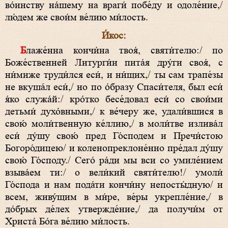
во́инству на́шему на враги́ побе́ду и одоле́ние,/
лю́дем же свои́м ве́лию ми́лость.
И́кос:
Блаже́нна кончи́на твоя́, святи́телю:/ по
Боже́ственней Литурги́и пита́я дру́ги своя́, с
ни́миже труди́лся еси́, и ни́щих,/ ты сам трапе́зы
не вкуша́л еси́,/ но по о́бразу Спаси́теля, был еси́
я́ко служа́й:/ кро́тко бесе́довал еси́ со свои́ми
детьми́ духо́вными,/ к ве́черу же, удали́вшися в
свою́ моли́твенную ке́ллию,/ в моли́тве излива́л
еси́ ду́шу свою́ пред Го́сподем и Пречи́стою
Богоро́дицею/ и коленопреклоне́нно пре́дал ду́шу
свою́ Го́споду./ Сего́ ра́ди мы вси со умиле́нием
взыва́ем ти:/ о вели́кий святи́телю!/ умоли́
Го́спода и нам пода́ти кончи́ну непосты́дную/ и
всем, живу́щим в ми́ре, ве́ры укрепле́ние,/ в
до́брых де́лех утвержде́ние,/ да получи́м от
Христа́ Бо́га ве́лию ми́лость.