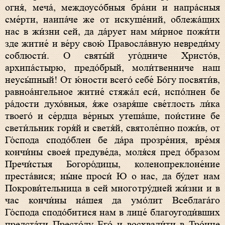
огня́, меча́, междоусо́бныя бра́ни и напра́сныя
сме́рти, наипа́че же от искуше́ний, облежа́щих
нас в жи́зни сей, да да́рует нам ми́рное пожи́ти
зде житие́ и ве́ру свою́ Правосла́вную невреди́му
соблюсти́. О святы́й уго́дниче Христо́в,
архипа́стырю, предо́брый, моли́твенниче наш
неусы́пный! От ю́ности всего́ себе́ Бо́гу посвяти́в,
равноа́нгельное житие́ стяжа́л еси́, испо́лнен бе
ра́дости духо́вныя, я́же озаря́ше све́тлость ли́ка
твоего́ и се́рдца ве́рных утеша́ше, пои́стине бе
свети́льник горя́й и светя́й, святоле́пно пожи́в, от
Го́спода сподо́блен бе да́ра прозре́ния, вре́мя
кончи́ны своея́ предуве́да, моля́ся пред о́бразом
Пречи́стыя Богоро́дицы, коленопреклоне́ние
преста́вися; ны́не проси́ Ю о нас, да бу́дет нам
Покрови́тельница в сей многотру́дней жи́зни и в
час кончи́ны на́шея да умо́лит Всеблага́го
Го́спода сподо́битися нам в лице́ благоугоди́вших
предста́ти Престо́лу Его́ и восхвали́ти в Тро́ице