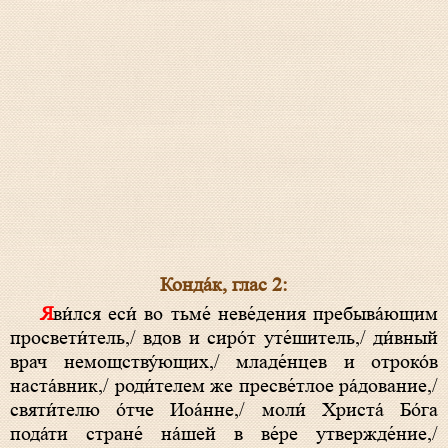
Конда́к, глас 2:
Яви́лся еси́ во тьме́ неве́дения пребыва́ющим
просвети́тель,/ вдов и сиро́т уте́шитель,/ ди́вный
врач немощству́ющих,/ младе́нцев и отроко́в
наста́вник,/ роди́телем же пресве́тлое ра́дование,/
святи́телю о́тче Иоа́нне,/ моли́ Христа́ Бо́га
пода́ти стране́ на́шей в ве́ре утвержде́ние,/