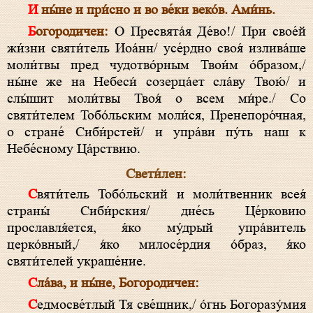
И ны́не и при́сно и во ве́ки веко́в. Ами́нь.
Богородичен:
О Пресвята́я Де́во!/ При свое́й
жи́зни святи́тель Иоа́нн/ усе́рдно своя́ излива́ше
моли́твы пред чудотво́рным Твои́м о́бразом,/
ны́не же на Небеси́ созерца́ет сла́ву Твою́/ и
слы́шит моли́твы Твоя́ о всем ми́ре./ Со
святи́телем Тобо́льским моли́ся, Пренепоро́чная,
о стране́ Сиби́рстей/ и упра́ви пу́ть наш к
Небе́сному Ца́рствию.
Свети́лен:
Святи́тель Тобо́льский и моли́твенник всея́
страны́ Сиби́рския/ дне́сь Це́рковию
прославля́ется, я́ко му́дрый упра́витель
церко́вный,/ я́ко милосе́рдия о́браз, я́ко
святи́телей украше́ние.
Сла́ва, и ны́не, Богородичен:
Седмосве́тлый Тя све́щник,/ о́гнь Богоразу́мия