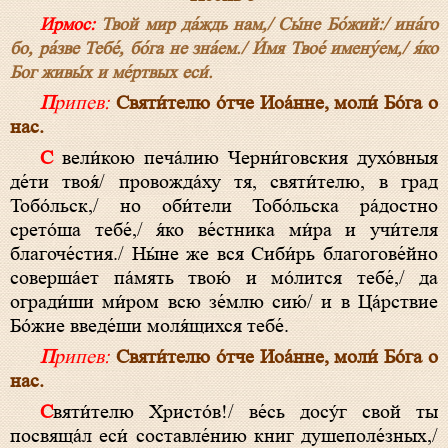
Ирмос:
Твой мир да́ждь нам,/ Сы́не Бо́жий:/ ина́го
бо, ра́зве Тебе́, бо́га не зна́ем./ И́мя Твое́ имену́ем,/ я́ко
Бог живы́х и ме́ртвых еси́.
Припев:
Святи́телю о́тче Иоа́нне, моли́ Бо́га о
нас.
С вели́кою печа́лию Черни́говския духо́вныя
де́ти твоя́/ провожда́ху тя, святи́телю, в град
Тобо́льск,/ но оби́тели Тобо́льска ра́достно
срето́ша тебе́,/ я́ко ве́стника ми́ра и учи́теля
благоче́стия./ Ны́не же вся Сиби́рь благогове́йно
соверша́ет па́мять твою́ и мо́лится тебе́,/ да
огради́ши ми́ром всю зе́млю сию́/ и в Ца́рствие
Бо́жие введе́ши моля́щихся тебе́.
Припев:
Святи́телю о́тче Иоа́нне, моли́ Бо́га о
нас.
Святи́телю Христо́в!/ ве́сь досу́г свой ты
посвяща́л еси́ составле́нию книг душеполе́зных,/