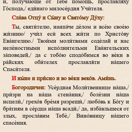
и, получа́юще от Тебе́ по́мощь, прославля́ху
Го́спода,/ еди́наго милосе́рдия Учи́теля.
Сла́ва Отцу́ и Сы́ну и Свято́му Ду́ху:
Ты, святи́телю, наипа́че де́лом и все́ю свое́ю
жи́знию/ учи́л еси́ всех жи́ти по Христо́ву
Ева́нгелию./ Твои́ми моли́твами соде́лай и нас
неле́ностными испо́лнительми Ева́нгельских
за́поведей,/ да с тобо́ю сподо́бимся во ве́ки в
ра́йских оби́телех прославля́ти на́шего
Спаси́теля.
И ны́не и при́сно и во ве́ки веко́в. Ами́нь.
Богородичен:
Усе́рдная Моли́твеннице на́ша,/
при́зри на на́ша стена́ния,/ боле́зни на́ша
исцели́,/ грехо́в бре́мя разреши́,/ любо́вь к Бо́гу и
бра́тиям в се́рдца на́ша всади́,/ да, изба́вльшеся от
злых, просла́вим Тебе́,/ Вино́вницу на́шего
спасе́ния.