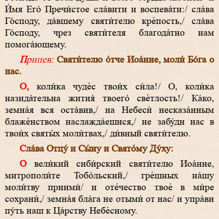
И́мя Его́ Пречи́стое сла́вити и воспева́ти:/ сла́ва
Го́споду, да́вшему святи́телю кре́пость,/ сла́ва
Го́споду, чрез святи́теля благода́тно нам
помога́ющему.
Припев:
Святи́телю о́тче Иоа́нне, моли́ Бо́га о
нас.
О, коли́ка чуде́с твои́х си́ла!/ О, коли́ка
назида́тельна жития́ твоего́ све́тлость!/ Ка́ко,
земна́я вся оста́вив,/ на Небеси́ несказа́нным
блаже́нством наслажда́ешися,/ не забу́ди нас в
твои́х святы́х моли́твах,/ ди́вный святи́телю.
Сла́ва Отцу́ и Сы́ну и Свято́му Ду́ху:
О вели́кий сиби́рский святи́телю Иоа́нне,
митрополи́те Тобо́льский,/ гре́шных на́шу
моли́тву приими́/ и оте́чество твое́ в ми́ре
сохрани́,/ земна́я бла́га не отыми́ от нас/ и упра́ви
пу́ть наш к Ца́рству Небе́сному.