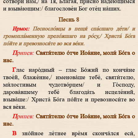
сотвори́ нам,/ на Тя, Блага́я, при́сно наде́ющимся
и взыва́ющим:/ благослове́н Бог оте́ц на́ших.
Песнь 8
Ирмос:
Песносло́вцы в пещи́ спа́сшаго де́ти/ и
громопла́менную прело́жшаго на ро́су,/ Христа́ Бо́га
по́йте и превозноси́те во вся ве́ки.
Припев:
Святи́телю о́тче Иоа́нне, моли́ Бо́га о
нас.
Глас наро́дный – глас Бо́жий по кончи́не
твое́й, блаже́нне,/ именова́ше тебе́, святи́телю,
ми́лостивым чудотво́рцем/ и Го́споду,
дарова́вшему тебе́ благода́ть исцеле́ний,
взыва́ше:/ Христа́ Бо́га по́йте и превозноси́те во
вся ве́ки.
Припев:
Святи́телю о́тче Иоа́нне, моли́ Бо́га о
нас.
В зно́йное ле́тнее вре́мя сконча́лся еси́,