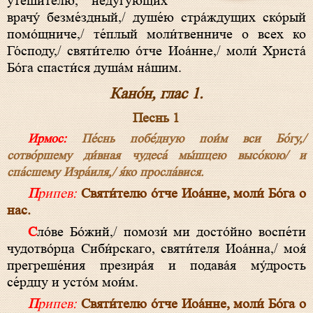
уте́шителю, неду́гующих
врачу́ безме́здный,/ душе́ю стра́ждущих ско́рый
помо́щниче,/ те́плый моли́твенниче о всех ко
Го́споду,/ святи́телю о́тче Иоа́нне,/ моли́ Христа́
Бо́га спасти́ся душа́м на́шим.
Кано́н, глас 1.
Песнь 1
Ирмос:
Пе́снь побе́дную пои́м вси Бо́гу,/
сотво́ршему ди́вная чудеса́ мы́шцею высо́кою/ и
спа́сшему Изра́иля,/ я́ко просла́вися.
Припев:
Святи́телю о́тче Иоа́нне, моли́ Бо́га о
нас.
Сло́ве Бо́жий,/ помози́ ми досто́йно воспе́ти
чудотво́рца Сиби́рскаго, святи́теля Иоа́нна,/ моя́
прегреше́ния презира́я и подава́я му́дрость
се́рдцу и усто́м мои́м.
Припев:
Святи́телю о́тче Иоа́нне, моли́ Бо́га о