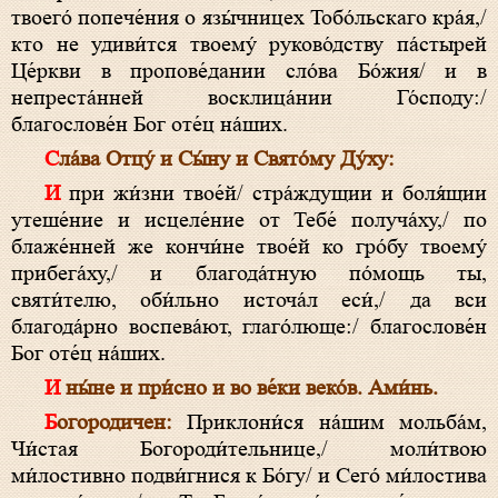
твоего́ попече́ния о язы́чницех Тобо́льскаго кра́я,/
кто не удиви́тся твоему́ руково́дству па́стырей
Це́ркви в пропове́дании сло́ва Бо́жия/ и в
непреста́нней восклица́нии Го́споду:/
благослове́н Бог оте́ц на́ших.
Сла́ва Отцу́ и Сы́ну и Свято́му Ду́ху:
И при жи́зни твое́й/ стра́ждущии и боля́щии
утеше́ние и исцеле́ние от Тебе́ получа́ху,/ по
блаже́нней же кончи́не твое́й ко гро́бу твоему́
прибега́ху,/ и благода́тную по́мощь ты,
святи́телю, оби́льно источа́л еси́,/ да вси
благода́рно воспева́ют, глаго́люще:/ благослове́н
Бог оте́ц на́ших.
И ны́не и при́сно и во ве́ки веко́в. Ами́нь.
Богородичен:
Приклони́ся на́шим мольба́м,
Чи́стая Богороди́тельнице,/ моли́твою
ми́лостивно подви́гнися к Бо́гу/ и Сего́ ми́лостива