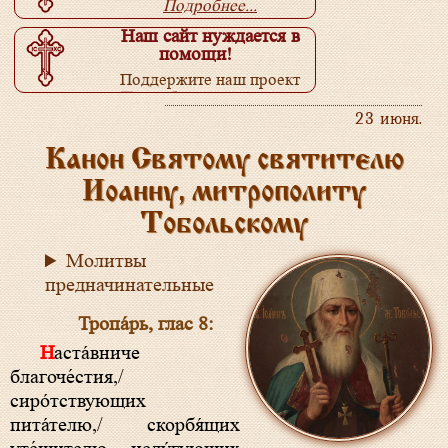
Подробнее...
Наш сайт нуждается в
помощи!
Поддержите наш проект
Подробнее...
23 июня.
Канон Святому святителю
Иоанну, митрополиту
Тобольскому
Молитвы
предначинательные
Тропа́рь, глас 8:
Наста́вниче
благоче́стия,/
сиро́тствующих
пита́телю,/ скорбя́щих