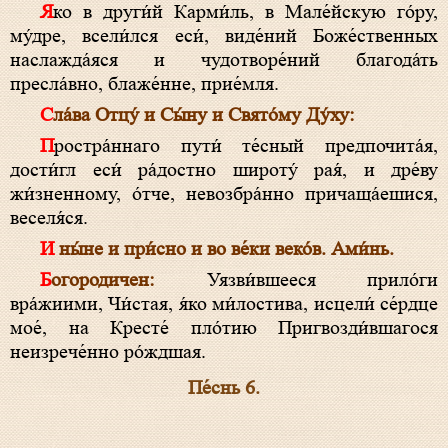
Яко в други́й Карми́ль, в Мале́йскую го́ру,
му́дре, всели́лся еси́, виде́ний Боже́ственных
наслажда́яся и чудотворе́ний благода́ть
пресла́вно, блаже́нне, прие́мля.
Сла́ва Отцу́ и Сы́ну и Свято́му Ду́ху:
Простра́ннаго пути́ те́сный предпочита́я,
дости́гл еси́ ра́достно широту́ рая́, и дре́ву
жи́зненному, о́тче, невозбра́нно причаща́ешися,
веселя́ся.
И ны́не и при́сно и во ве́ки веко́в. Ами́нь.
Богородичен:
Уязви́вшееся прило́ги
вра́жиими, Чи́стая, я́ко ми́лостива, исцели́ се́рдце
мое́, на Кресте́ пло́тию Пригвозди́вшагося
неизрече́нно ро́ждшая.
Пе́снь 6.