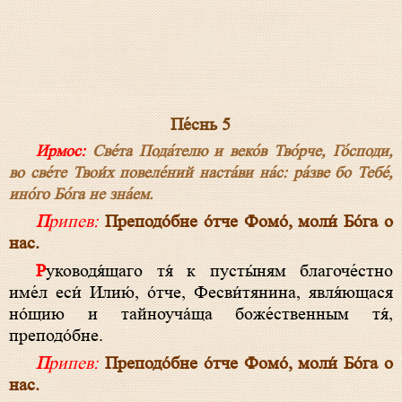
Пе́снь 5
Ирмос:
Све́та Пода́телю и веко́в Тво́рче, Го́споди,
во све́те Твои́х повеле́ний наста́ви на́с: ра́зве бо Тебе́,
ино́го Бо́га не зна́ем.
Припев:
Преподо́бне о́тче Фомо́, моли́ Бо́га о
нас.
Руководя́щаго тя́ к пусты́ням благоче́стно
име́л еси́ Илию́, о́тче, Фесви́тянина, явля́ющася
но́щию и тайноуча́ща боже́ственным тя́,
преподо́бне.
Припев:
Преподо́бне о́тче Фомо́, моли́ Бо́га о
нас.