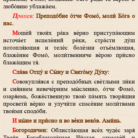
любо́вию ублажа́ем.
Припев:
Преподо́бне о́тче Фомо́, моли́ Бо́га о
нас.
Моще́й твои́х ра́ка ве́рно приступа́ющим
источа́ет исцеле́ний ре́ки, стра́сти ду́ш
потопля́ющая и теле́с боле́зни отъе́млющая,
блаже́нне Фомо́, моли́твенниче ве́рою при́сно
блажа́щим тя́.
Сла́ва Отцу́ и Сы́ну и Свято́му Ду́ху:
Совокупля́яся с преподо́бных све́тлыми ли́ки
и сия́нием невече́рним мы́сленно, о́тче Фомо́,
озаря́емь, боже́ственную твою́ па́мять творя́щия
просвети́ ве́рно и улучи́ти спасе́ние моли́твами
твои́ми сподо́би.
И ны́не и при́сно и во ве́ки веко́в. Ами́нь.
Богородичен:
Облиста́ющая все́х чуде́с заря́
Твои́х, Богоблагода́тная Чи́стая, страсте́й и