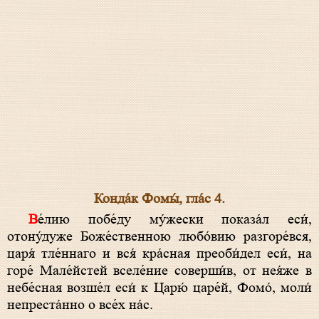
Конда́к Фомы́, гла́с 4.
Ве́лию побе́ду му́жески показа́л еси́,
отону́дуже Боже́ственною любо́вию разгоре́вся,
царя́ тле́ннаго и вся́ кра́сная преоби́дел еси́, на
горе́ Мале́йстей вселе́ние соверши́в, от нея́же в
небе́сная возше́л еси́ к Царю́ царе́й, Фомо́, моли́
непреста́нно о все́х на́с.