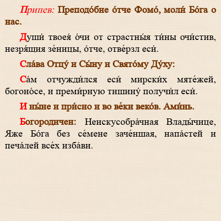
Припев:
Преподо́бне о́тче Фомо́, моли́ Бо́га о
нас.
Души́ твоея́ о́чи от страстны́я ти́ны очи́стив,
незря́щия зе́ницы, о́тче, отве́рзл еси́.
Сла́ва Отцу́ и Сы́ну и Свято́му Ду́ху:
Са́м отчужди́лся еси́ мирски́х мяте́жей,
богоно́се, и преми́рную тишину́ получи́л еси́.
И ны́не и при́сно и во ве́ки веко́в. Ами́нь.
Богородичен:
Неискусобра́чная Влады́чице,
Яже Бо́га без се́мене заче́ншая, напа́стей и
печа́лей все́х изба́ви.