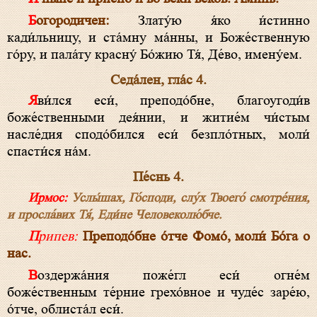
Богородичен:
Злату́ю я́ко и́стинно
кади́льницу, и ста́мну ма́нны, и Боже́ственную
го́ру, и пала́ту красну́ Бо́жию Тя́, Де́во, имену́ем.
Седа́лен, гла́с 4.
Яви́лся еси́, преподо́бне, благоугоди́в
боже́ственными дея́нии, и житие́м чи́стым
насле́дия сподо́бился еси́ безпло́тных, моли́
спасти́ся на́м.
Пе́снь 4.
Ирмос:
Услы́шах, Го́споди, слу́х Твоего́ смотре́ния,
и просла́вих Тя́, Еди́не Человеколю́бче.
Припев:
Преподо́бне о́тче Фомо́, моли́ Бо́га о
нас.
Воздержа́ния поже́гл еси́ огне́м
боже́ственным те́рние грехо́вное и чуде́с заре́ю,
о́тче, облиста́л еси́.