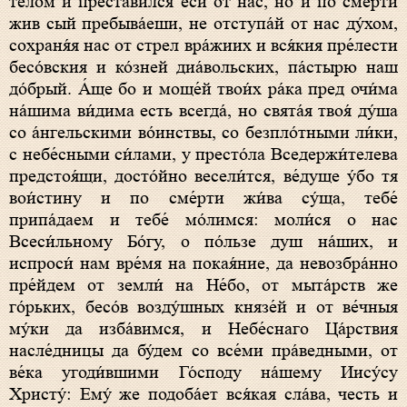
те́лом и преста́вился еси́ от нас, но и по сме́рти
жив сый пребыва́еши, не отступа́й от нас ду́хом,
сохраня́я нас от стрел вра́жиих и вся́кия пре́лести
бесо́вския и ко́зней диа́вольских, па́стырю наш
до́брый. А́ще бо и моще́й твои́х ра́ка пред очи́ма
на́шима ви́дима есть всегда́, но свята́я твоя́ ду́ша
со а́нгельскими во́инствы, со безпло́тными ли́ки,
с небе́сными си́лами, у престо́ла Вседержи́телева
предстоя́щи, досто́йно весели́тся, ве́дуще у́бо тя
вои́стину и по сме́рти жи́ва су́ща, тебе́
припа́даем и тебе́ мо́лимся: моли́ся о нас
Всеси́льному Бо́гу, о по́льзе душ на́ших, и
испроси́ нам вре́мя на покая́ние, да невозбра́нно
пре́йдем от земли́ на Не́бо, от мыта́рств же
го́рьких, бесо́в возду́шных князе́й и от ве́чныя
му́ки да изба́вимся, и Небе́снаго Ца́рствия
насле́дницы да бу́дем со все́ми пра́ведными, от
ве́ка угоди́вшими Го́споду на́шему Иису́су
Христу́: Ему́ же подоба́ет вся́кая сла́ва, честь и