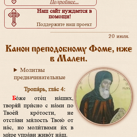
Подробнее...
Наш сайт нуждается в
помощи!
Поддержите наш проект
Подробнее...
20 июля.
Канон преподобному Фоме, иже
в Малеи.
Молитвы
предначинательные
Тропа́рь, гла́с 4:
Бо́же оте́ц на́ших,
творя́й при́сно с на́ми по
Твое́й кро́тости, не
отста́ви ми́лость Твою́ от
на́с, но моли́твами и́х в
ми́ре упра́ви живо́т на́ш.