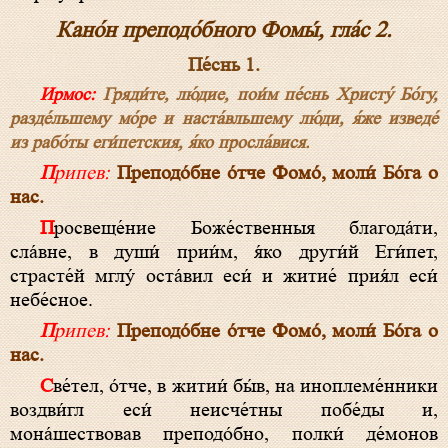
Кано́н преподо́бного Фомы́, гла́с 2.
Пе́снь 1.
Ирмос:
Гряди́те, лю́дие, пои́м пе́снь Христу́ Бо́гу,
разде́льшему мо́ре и наста́вльшему лю́ди, я́же изведе́
из рабо́ты еги́петския, я́ко просла́вися.
Припев:
Преподо́бне о́тче Фомо́, моли́ Бо́га о
нас.
Просвеще́ние Боже́ственныя благода́ти,
сла́вне, в души́ прии́м, я́ко други́й Еги́пет,
страсте́й мглу́ оста́вил еси́ и житие́ прия́л еси́
небе́сное.
Припев:
Преподо́бне о́тче Фомо́, моли́ Бо́га о
нас.
Све́тел, о́тче, в житии́ бы́в, на иноплеме́нники
воздви́гл еси́ неисче́тны побе́ды и,
мона́шествовав преподо́бно, полки́ де́монов