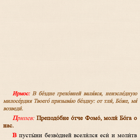
Ирмос:
В бе́здне грехо́вней валя́яся, неизсле́дную
милосе́рдия Твоего́ призыва́ю бе́здну: от тли́, Бо́же, мя́
возведи́.
Припев:
Преподо́бне о́тче Фомо́, моли́ Бо́га о
нас.
В пусты́ни безво́дней всели́лся еси́ и моли́тв