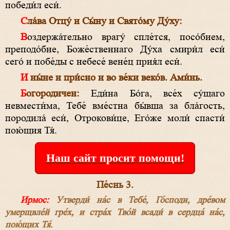
победи́л еси́.
Сла́ва Отцу́ и Сы́ну и Свято́му Ду́ху:
Воздержа́тельно врагу́ спле́тся, посо́бием,
преподо́бне, Боже́ственнаго Ду́ха смири́л еси́
сего́ и побе́ды с небесе́ вене́ц прия́л еси́.
И ны́не и при́сно и во ве́ки веко́в. Ами́нь.
Богородичен:
Еди́на Бо́га, все́х су́щаго
невмести́ма, Тебе́ вме́стна бы́вша за бла́гость,
породила́ еси́, Отрокови́це, Его́же моли́ спасти́
пою́щия Тя́.
Наш сайт просит помощи!
Пе́снь 3.
Ирмос:
Утверди́ на́с в Тебе́, Го́споди, дре́вом
умерщвле́й гре́х, и стра́х Тво́й всади́ в сердца́ на́с,
пою́щих Тя́.