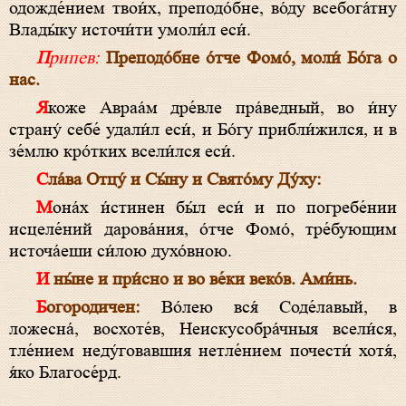
одожде́нием твои́х, преподо́бне, во́ду всебога́тну
Влады́ку источи́ти умоли́л еси́.
Припев:
Преподо́бне о́тче Фомо́, моли́ Бо́га о
нас.
Якоже Авраа́м дре́вле пра́ведный, во и́ну
страну́ себе́ удали́л еси́, и Бо́гу прибли́жился, и в
зе́млю кро́тких всели́лся еси́.
Сла́ва Отцу́ и Сы́ну и Свято́му Ду́ху:
Мона́х и́стинен бы́л еси́ и по погребе́нии
исцеле́ний дарова́ния, о́тче Фомо́, тре́бующим
источа́еши си́лою духо́вною.
И ны́не и при́сно и во ве́ки веко́в. Ами́нь.
Богородичен:
Во́лею вся́ Соде́лавый, в
ложесна́, восхоте́в, Неискусобра́чныя всели́ся,
тле́нием неду́говавшия нетле́нием почести́ хотя́,
я́ко Благосе́рд.