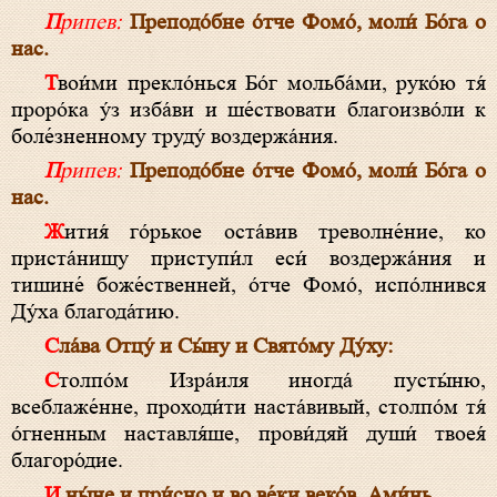
Припев:
Преподо́бне о́тче Фомо́, моли́ Бо́га о
нас.
Твои́ми прекло́нься Бо́г мольба́ми, руко́ю тя́
проро́ка у́з изба́ви и ше́ствовати благоизво́ли к
боле́зненному труду́ воздержа́ния.
Припев:
Преподо́бне о́тче Фомо́, моли́ Бо́га о
нас.
Жития́ го́рькое оста́вив треволне́ние, ко
приста́нищу приступи́л еси́ воздержа́ния и
тишине́ боже́ственней, о́тче Фомо́, испо́лнився
Ду́ха благода́тию.
Сла́ва Отцу́ и Сы́ну и Свято́му Ду́ху:
Столпо́м Изра́иля иногда́ пусты́ню,
всеблаже́нне, проходи́ти наста́вивый, столпо́м тя́
о́гненным наставля́ше, прови́дяй души́ твоея́
благоро́дие.
И ны́не и при́сно и во ве́ки веко́в. Ами́нь.