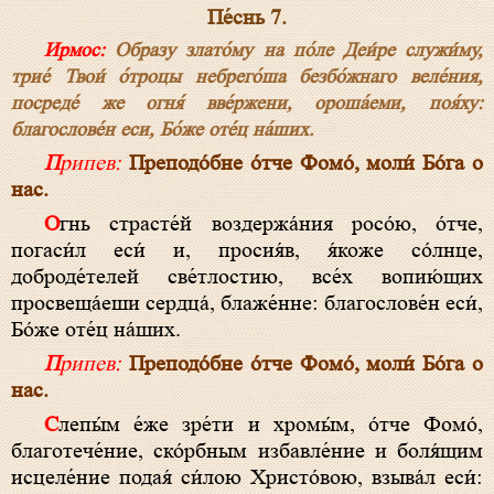
Пе́снь 7.
Ирмос:
Образу злато́му на по́ле Деи́ре служи́му,
трие́ Твои́ о́троцы небрего́ша безбо́жнаго веле́ния,
посреде́ же огня́ вве́ржени, ороша́еми, поя́ху:
благослове́н еси, Бо́же оте́ц на́ших.
Припев:
Преподо́бне о́тче Фомо́, моли́ Бо́га о
нас.
Огнь страсте́й воздержа́ния росо́ю, о́тче,
погаси́л еси́ и, просия́в, я́коже со́лнце,
доброде́телей све́тлостию, все́х вопию́щих
просвеща́еши сердца́, блаже́нне: благослове́н еси́,
Бо́же оте́ц на́ших.
Припев:
Преподо́бне о́тче Фомо́, моли́ Бо́га о
нас.
Слепы́м е́же зре́ти и хромы́м, о́тче Фомо́,
благотече́ние, ско́рбным избавле́ние и боля́щим
исцеле́ние подая́ си́лою Христо́вою, взыва́л еси́: