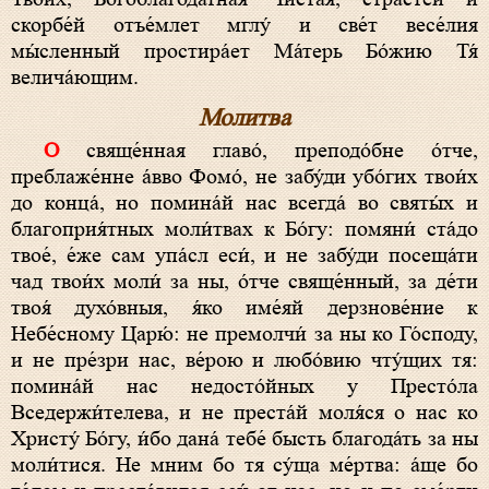
скорбе́й отъе́млет мглу́ и све́т весе́лия
мы́сленный простира́ет Ма́терь Бо́жию Тя́
велича́ющим.
Молитва
О свяще́нная главо́, преподо́бне о́тче,
преблаже́нне а́вво Фомо́, не забу́ди убо́гих твои́х
до конца́, но помина́й нас всегда́ во святы́х и
благоприя́тных моли́твах к Бо́гу: помяни́ ста́до
твое́, е́же сам упа́сл еси́, и не забу́ди посеща́ти
чад твои́х моли́ за ны, о́тче свяще́нный, за де́ти
твоя́ духо́вныя, я́ко име́яй дерзнове́ние к
Небе́сному Царю́: не премолчи́ за ны ко Го́споду,
и не пре́зри нас, ве́рою и любо́вию чту́щих тя:
помина́й нас недосто́йных у Престо́ла
Вседержи́телева, и не преста́й моля́ся о нас ко
Христу́ Бо́гу, и́бо дана́ тебе́ бысть благода́ть за ны
моли́тися. Не мним бо тя су́ща ме́ртва: а́ще бо