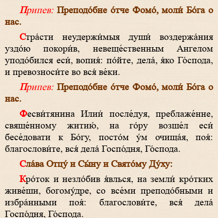
Припев:
Преподо́бне о́тче Фомо́, моли́ Бо́га о
нас.
Стра́сти неудержи́мыя души́ воздержа́ния
уздо́ю покори́в, невеще́ственным Ангелом
уподо́бился еси́, вопия́: по́йте, дела́, я́ко Го́спода,
и превозноси́те во вся́ ве́ки.
Припев:
Преподо́бне о́тче Фомо́, моли́ Бо́га о
нас.
Фесви́тянина Илии́ после́дуя, преблаже́нне,
свяще́нному житию́, на го́ру возше́л еси́
бесе́довати к Бо́гу, посто́м у́м очища́я, поя́:
благослови́те, вся́ дела́ Госпо́дня, Го́спода.
Сла́ва Отцу́ и Сы́ну и Свято́му Ду́ху:
Кро́ток и незло́бив я́влься, на земли́ кро́тких
живе́ши, богому́дре, со все́ми преподо́бными и
избра́нными поя́: благослови́те, вся́ дела́
Госпо́дня, Го́спода.