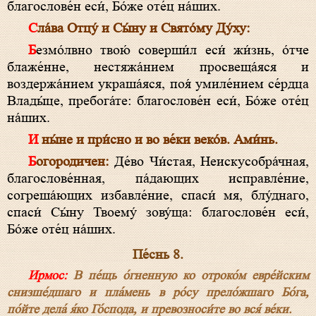
благослове́н еси́, Бо́же оте́ц на́ших.
Сла́ва Отцу́ и Сы́ну и Свято́му Ду́ху:
Безмо́лвно твою́ соверши́л еси́ жи́знь, о́тче
блаже́нне, нестяжа́нием просвеща́яся и
воздержа́нием украша́яся, поя́ умиле́нием се́рдца
Влады́це, пребога́те: благослове́н еси́, Бо́же оте́ц
на́ших.
И ны́не и при́сно и во ве́ки веко́в. Ами́нь.
Богородичен:
Де́во Чи́стая, Неискусобра́чная,
благослове́нная, па́дающих исправле́ние,
согреша́ющих избавле́ние, спаси́ мя, блу́днаго,
спаси́ Сы́ну Твоему́ зову́ща: благослове́н еси́,
Бо́же оте́ц на́ших.
Пе́снь 8.
Ирмос:
В пе́щь о́гненную ко отроко́м евре́йским
снизше́дшаго и пла́мень в ро́су прело́жшаго Бо́га,
по́йте дела́ я́ко Го́спода, и превозноси́те во вся́ ве́ки.