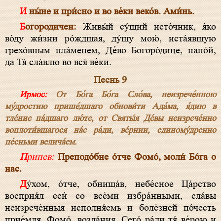
И ны́не и при́сно и во ве́ки веко́в. Ами́нь.
Богородичен:
Живы́й су́щий исто́чник, я́ко
во́ду жи́зни ро́ждшая, ду́шу мою́, иста́явшую
грехо́вным пла́менем, Де́во Богоро́дице, напо́й,
да Тя́ сла́влю во вся́ ве́ки.
Песнь 9
Ирмос:
От Бо́га Бо́га Сло́ва, неизрече́нною
му́дростию прише́дшаго обнови́ти Ада́ма, я́дию в
тле́ние па́дшаго лю́те, от Святы́я Де́вы неизрече́нно
воплоти́вшагося на́с ра́ди, ве́рнии, единому́дренно
пе́сньми велича́ем.
Припев:
Преподо́бне о́тче Фомо́, моли́ Бо́га о
нас.
Ду́хом, о́тче, обнища́в, небе́сное Ца́рство
восприя́л еси́ со все́ми избра́нными, сла́вы
неизрече́нныя исполня́емь и боле́зней по́честь
прие́мля, Фомо́, возда́ния. Сего́ ра́ди тя́ ве́рою и