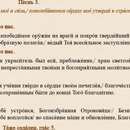
Пе́снь 3.
е́ и си́ла,/ поколеба́вшееся се́рдце мое́ утверди́ в стра́се 
 о нас.
ра́зную полага́я,/ ве́дый Тоя́ всеси́льное заступле́н
 о нас.
му/ непреста́нными твои́ми и богоприя́тными моли́твам
ам сохране́нным бы́ти до конца́ Того́ благода́тию.
́ устро́ися, Богоизбра́нная Отрокови́це:/ Безн
е́ воплоти́ся/ во спасе́ние на́ше и обновле́ние, Благо
Та́же седа́лен, гла́с 5.