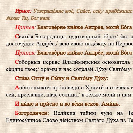
Ирмос:
Утвержде́ние мое́, Спа́се, еси́,/ прибе́жище мо
я́коже Ты, Бог наш.
Припев:
Благове́рне кня́же Андре́е, моли́ Бо́га
Святы́я Богоро́дицы чудотво́рный о́браз/ я́ко непобеди́мое ору́жие на враги́ и покро́в тверде́йший во бра́нех име́л еси́,
досточу́дне Андре́е,/ всю свою́ наде́жду на Первооб
Припев:
Благове́рне кня́же Андре́е, моли́ Бо́га
Собо́рныя це́ркве Влади́мирския основа́тель и украси́тель был еси́, преблаже́нне,/ храм светоза́рен Го́сподеви име́я
се́рдце твое́;/ хра́мы и нас соде́лай Ду́ху Свято́
Сла́ва Отцу́ и Сы́ну и Свято́му Ду́ху:
Апо́стольския про́поведи о Христе́ и оте́ческая уче́ния тве́рдо в се́рдце твое́м печатле́я,/ благоче́стием и ве́рою просия́л
еси́, пресла́вне, па́че со́лнца,/ в те́хже моли́ и н
И ны́не и при́сно и во ве́ки веко́в. Ами́нь.
Богородичен:
Вели́кия та́йны чу́до на Тебе
Единосу́щное Сло́во де́йством Свята́го Ду́ха из Теб