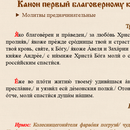
Канон первый благоверному 
Молитвы предначинательные
Тр
Я́ко благове́рен и пра́веден,/ за любо́вь Христа́ Бо́га от свои́х смерть прия́л еси́,/ кровь свою́
пролия́в,/ я́коже пре́жде сро́дницы твои́ и страст
твоя́ кровь, свя́те, к Бо́гу,/ я́коже А́веля и Заха́р
кня́же Андре́е,/ с ни́миже Христа́ Бо́га моли́ о с
росси́йским спасти́ся.
Е́же во пло́ти житию́ твоему́ удиви́шася а́нгельстии чи́ни:/ ка́ко с те́лом к неви́димым сплете́нием изше́л еси́,
пресла́вне,/ и уязви́л еси́ де́монския полки́./ Отон
о́тче, моли́ спасти́ся душа́м на́шим.
Ирмос:
Колесницегони́теля фарао́ня погрузи́/ чудо