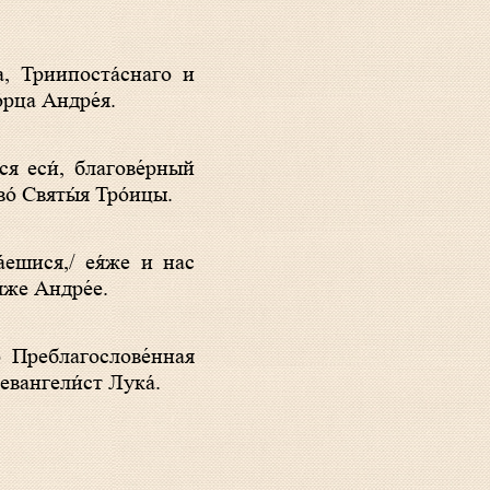
о́рца Андре́я.
о́ Святы́я Тро́ицы.
́же Андре́е.
о Преблагослове́нная
евангели́ст Лука́.