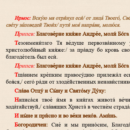
Ирмос:
Вску́ю мя отри́нул еси́/ от лица́ Твоего́, Св
све́ту за́поведей Твои́х/ пути́ моя́ напра́ви, молю́ся.
Припев:
Благове́рне кня́же Андре́е, моли́ Бо́га
Тезоимени́таго Тя ве́дуще первозва́нному ученику́ Христо́ву,/ сообра́зна тому́ ви́дим тя и в кончи́не твое́й,
христолюби́вый кня́же:/ за пра́вду бо кровь свою́
благоде́тель был еси́.
Припев:
Благове́рне кня́же Андре́е, моли́ Бо́га
Тща́нием кре́пким правосу́дию прилежа́л еси́, богорачи́тельный кня́же,/ не познава́я лица́ на суде́, ниже́ си́льнаго
боя́ся,/ сего́ ра́ди от злоде́йственных ненави́стни
Сла́ва Отцу́ и Сы́ну и Свято́му Ду́ху:
Написа́ся твое́ и́мя в кни́гах живота́ ве́чнаго на Небесе́х, чу́дный страда́льче,/ и нас та́мо впи́санных бы́ти
хода́тайствуй,/ сла́вящих Христа́ в честне́м страда́
И ны́не и при́сно и во ве́ки веко́в. Ами́нь.
Богородичен:
Сие́ и мы прино́сим, Благода́т