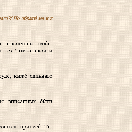
наго?/ Но обрати́ мя и к
от тех,/ и́мже свой и
ха́нгел принесе́ Ти,