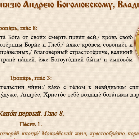
князю Андрею Боголюбскому, Влад
опа́рь, гла́с 8:
оте́рпцы Бори́с и Глеб,/ и́хже кро́вем совопие́т и
ии пра́ведных,/ благове́рный страстоте́рпче, вели́кий
тране́ на́шей, е́же Богоуго́дней бы́ти/ и сыново́м
Тропа́рь, гла́с 3:
у́дуже, Андре́е, Христо́с тебе́ воздаде́ бога́тыми даро
Кано́н первый. Глас 8.
Пе́снь 1.
творя́й иногда́/ Моисе́йский жезл, крестообра́зно порази