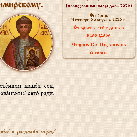
имирскому.
(православный календарь 2026)
Сегодня:
Четверг 6 августа 2026 г.
Открыть этот день в
календаре
Чтения Св. Писания на
сегодня
ва́ньми:/ сего́ ра́ди,
́в/ и раздели́в мо́ре,/