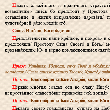
Па́мять блаже́ннаго и пра́веднаго страстоте́рпца,/ вели́каго кня́зя Андре́я Боголюби́ваго, похва́льными пе́сньми
возвели́чим:/ днесь бо предстои́т у Престо́ла в
оставле́ние и жития́ исправле́ние дарова́ти/ 
чудотво́рней ра́це моще́й его́.
Сла́ва И ны́не, Богоро́дичен:
Предста́тельство на́ше кре́пкое, и покро́в,/ и сте́ну непребори́мую воспои́м, Мари́ю Де́ву Всенепоро́чную:/ при́сно бо
предстоя́щи/ Престо́лу Сы́на Своего́ и Бо́га,/ м
призыва́ющим Ю/ и ве́рно покланя́ющимся свято́му
Ирмос:
Услы́шах, Го́споди, слух Твой и убоя́хся,/
вопло́щся./ Сла́ва снизхожде́нию Твоему́, Христе́,/ сла́ва
Припев:
Благове́рне кня́же Андре́е, моли́ Бо́га
Це́ркви мно́гия созда́л еси́ во сла́ву Иису́са Христа́/ и Пречи́стыя Его́ Ма́тере, всеблаже́нне Андре́е,/ и в них
непреста́нное славосло́вие приноси́л еси́, вопия́:/ 
Припев:
Благове́рне кня́же Андре́е, моли́ Бо́га
Пе́рваго своего́ гражда́нства, су́щаго на Небесе́х,/ любе́зно возжела́л еси́, боголюби́вый кня́же Андре́е,/ сего́ ра́ди