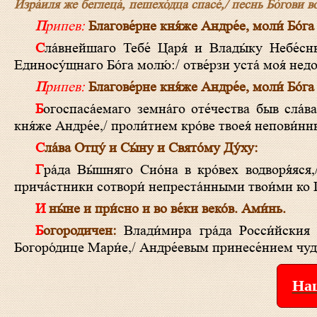
Изра́иля же беглеца́, пешехо́дца спасе́,/ песнь Бо́гови 
Припев:
Благове́рне кня́же Андре́е, моли́ Бо́га
Сла́внейшаго Тебе́ Царя́ и Влады́ку Небе́сных сил и вся́каго созда́ния,/ Творца́ же и Го́спода, Триипоста́снаго и
Единосу́щнаго Бо́га молю́:/ отве́рзи уста́ моя́ недос
Припев:
Благове́рне кня́же Андре́е, моли́ Бо́га
Богоспаса́емаго земна́го оте́чества быв сла́ва и глава́,/ Небе́снаго оте́чества насле́дник показа́лся еси́, благове́рный
кня́же Андре́е,/ проли́тием кро́ве твоея́ непови́н
Сла́ва Отцу́ и Сы́ну и Свято́му Ду́ху:
Гра́да Вы́шняго Сио́на в кро́вех водворя́яся,/ трисо́лнечнаго Божества́ сла́вы бога́тно наслажда́ешися,/ ея́же и нас
прича́стники сотвори́ непреста́нными твои́ми ко Г
И ны́не и при́сно и во ве́ки веко́в. Ами́нь.
Богородичен:
Влади́мира гра́да Росси́йския д
Богоро́дице Мари́е,/ Андре́евым принесе́нием чудотв
Наш