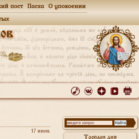
кий пост
Пасха
О упокоении
тых
ов
17 июля.
Тропари дня