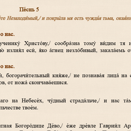
Пе́снь 5
е́те Незаходи́мый,/ и покры́ла мя есть чужда́я тьма, окая́н
 о нас.
 излия́л еси́, я́ко а́гнец незло́бивый, закала́емь 
 о нас.
ков, от ножа́ скончава́ешися.
льчестве твое́м.
ная Богоро́дице Де́во,/ е́же дре́вле Гаврии́л Ар