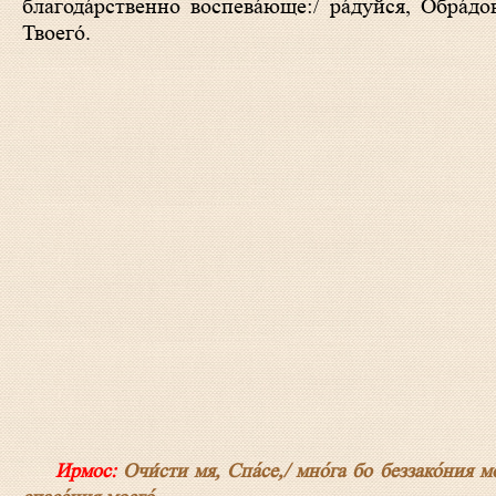
благода́рственно воспева́юще:/ ра́дуйся, Обра́до
Твоего́.
Ирмос:
Очи́сти мя, Спа́се,/ мно́га бо беззако́ния мо