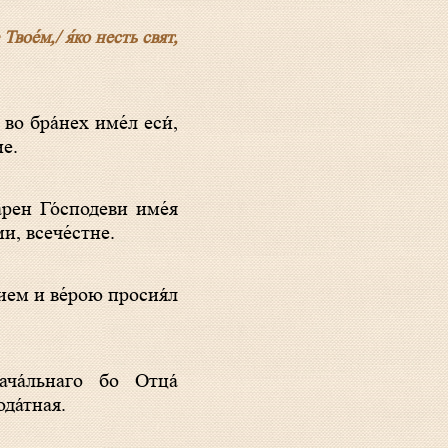
Твое́м,/ я́ко несть свят,
ие.
и, всече́стне.
ача́льнаго бо Отца́
да́тная.