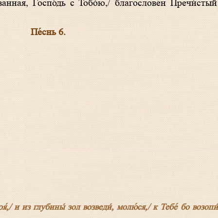
ванная, Госпо́дь с Тобо́ю,/ благослове́н Пречи́стый
Пе́снь 6.
я́,/ и из глубины́ зол возведи́, молю́ся,/ к Тебе́ бо возопи