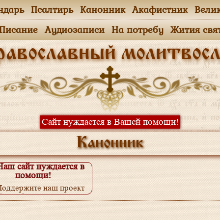
ндарь
Псалтирь
Канонник
Акафистник
Вели
.Писание
Аудиозаписи
На потребу
Жития свя
равославный молитвосл
Сайт нуждается в Вашей помощи!
Канонник
Наш сайт нуждается в
помощи!
Поддержите наш проект
одробнее...