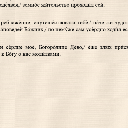
де́явся,/ земно́е жи́тельство проходи́л еси́.
 за́поведей Бо́жиих,/ по нему́же сам усе́рдно ходи́л еси
се́рдце мое́, Богоро́дице Де́во,/ е́же злых при́с
к Бо́гу о нас моли́твами.