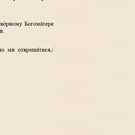
́.
но ми отвраща́тися,/