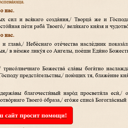
воспева́юща.
 о нас.
то́йная пе́ти раба́ Твоего́,/ вели́каго кня́зя и чудотв
 о нас.
ныя,/ в не́мже лику́я со Ангелы, пое́ши Еди́но Божеств
о́споду предста́тельствы,/ пою́щих тя, блаже́нне кня
ержа́вы благочести́вый наро́д просвети́ла еси́,/ 
о́рнаго Твоего́ о́браза,/ его́же списа́ Богогла́сный 
 сайт просит помощи!