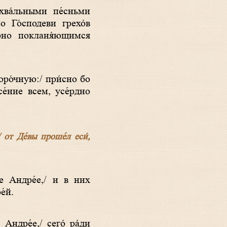
о Го́сподеви грехо́в
́рно покланя́ющимся
се́ние всем, усе́рдно
от Де́вы проше́л еси́,
е́й.