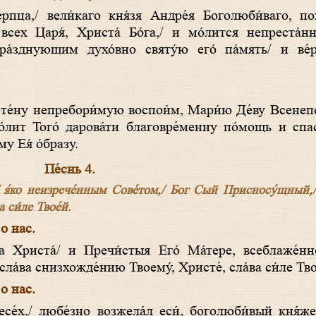
сех Царя́, Христа́ Бо́га,/ и мо́лится непреста́нн
пра́зднующим духо́вно святу́ю его́ па́мять/ и ве
о́лит Того́ дарова́ти благовре́менну по́мощь и спа
 Ея́ о́бразу.
Пе́снь 4.
 я́ко неизрече́нным Сове́том,/ Бог Сый Присносу́щный,/ 
 си́ле Твое́й.
 о нас.
сла́ва снизхожде́нию Твоему́, Христе́, сла́ва си́ле Тво
 о нас.