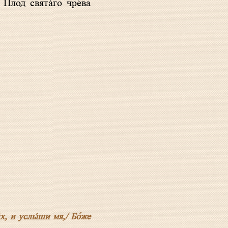
 Плод свята́го чре́ва
́х, и услы́ши мя,/ Бо́же