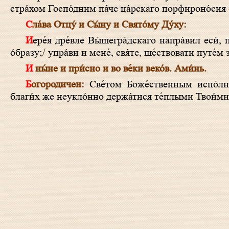
стра́хом Госпо́дним па́че ца́рскаго порфироно́сия о
Сла́ва Отцу́ и Сы́ну и Свято́му Ду́ху:
Иере́я дре́вле Вы́шегра́дскаго напра́вил еси́, преблаже́нне, спутеше́ствовати тебе́,/ па́че же чудотво́рному Богома́тере
о́бразу;/ упра́ви и мене́, свя́те, ше́ствовати путе́м
И ны́не и при́сно и во ве́ки веко́в. Ами́нь.
Богородичен:
Све́том Боже́ственным испо́лни 
благи́х же неукло́нно держа́тися те́плыми Твои́ми 