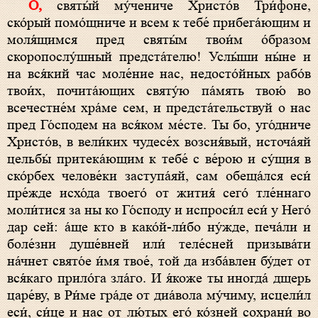
О, святы́й му́чениче Христо́в Три́фоне,
ско́рый помо́щниче и всем к тебе́ прибега́ющим и
моля́щимся пред святы́м твои́м о́бразом
скоропослу́шный предста́телю! Услы́ши ны́не и
на вся́кий час моле́ние нас, недосто́йных рабо́в
твои́х, почита́ющих святу́ю па́мять твою́ во
всечестне́м хра́ме сем, и предста́тельствуй о нас
пред Го́сподем на вся́ком ме́сте. Ты бо, уго́дниче
Христо́в, в вели́ких чудесе́х возсия́вый, источа́яй
цельбы́ притека́ющим к тебе́ с ве́рою и су́щия в
ско́рбех челове́ки заступа́яй, сам обеща́лся еси́
пре́жде исхо́да твоего́ от жития́ сего́ тле́ннаго
моли́тися за ны ко Го́споду и испроси́л еси́ у Него́
дар сей: а́ще кто в како́й-ли́бо ну́жде, печа́ли и
боле́зни душе́вней или́ теле́сней призыва́ти
на́чнет свято́е и́мя твое́, той да изба́влен бу́дет от
вся́каго прило́га зла́го. И я́коже ты иногда́ дщерь
царе́ву, в Ри́ме гра́де от диа́вола му́чиму, исцели́л
еси́, си́це и нас от лю́тых его́ ко́зней сохрани́ во