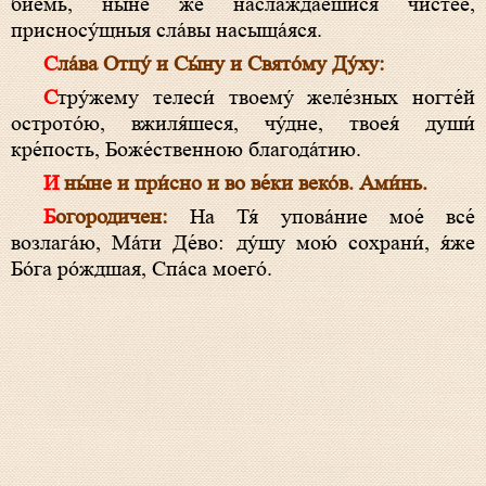
бие́мь, ны́не же наслажда́ешися чи́стее,
присносу́щныя сла́вы насыща́яся.
Сла́ва Отцу́ и Сы́ну и Свято́му Ду́ху:
Стру́жему телеси́ твоему́ желе́зных ногте́й
острото́ю, вжиля́шеся, чу́дне, твоея́ души́
кре́пость, Боже́ственною благода́тию.
И ны́не и при́сно и во ве́ки веко́в. Ами́нь.
Богородичен:
На Тя́ упова́ние мое́ все́
возлага́ю, Ма́ти Де́во: ду́шу мою́ сохрани́, я́же
Бо́га ро́ждшая, Спа́са моего́.