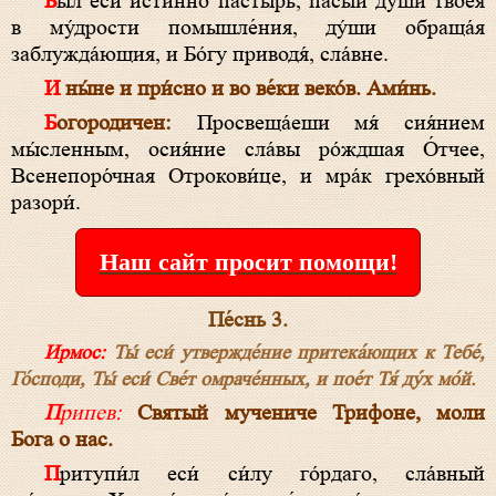
Бы́л еси́ и́стинно па́стырь, пасы́й души́ твоея́
в му́дрости помышле́ния, ду́ши обраща́я
заблужда́ющия, и Бо́гу приводя́, сла́вне.
И ны́не и при́сно и во ве́ки веко́в. Ами́нь.
Богородичен:
Просвеща́еши мя́ сия́нием
мы́сленным, осия́ние сла́вы ро́ждшая О́тчее,
Всенепоро́чная Отрокови́це, и мра́к грехо́вный
разори́.
Наш сайт просит помощи!
Пе́снь 3.
Ирмос:
Ты́ еси́ утвержде́ние притека́ющих к Тебе́,
Го́споди, Ты́ еси́ Све́т омраче́нных, и пое́т Тя́ ду́х мо́й.
Припев:
Святый мучениче Трифоне, моли
Бога о нас.
Притупи́л еси́ си́лу го́рдаго, сла́вный