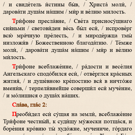
/ и свиде́тель и́стины бы́в, / Христа́ моли́, /
дарова́ти душа́м на́шим / ми́р и ве́лию милоcть.
Три́фоне пресла́вне, / Све́та присносу́щнаго
сия́ньми / светови́ден ве́сь бы́л еси́, / испрове́рг
всю́ мра́чную пре́лесть, / и мироде́ржца тмы́
низложи́в / Божеcтвенною благода́тию. / Те́мже
моли́, / дарова́ти душа́м на́шим / ми́р и ве́лию
ми́лость.
Три́фоне всеблаже́нне, / ра́дости и весе́лия
Ангельскаго сподо́бился еси́, / отве́рглся кра́сных
жития́, / и душе́вною кре́постию вся́ в ничто́же
вмени́в, / терпели́внейше соверши́л еси́ муче́ние,
/ и мо́лишися о душа́х на́ших.
Сла́ва, гла́с 2:
Преоби́дел еси́ су́щая на земли́, всеблаже́нне
Три́фоне честны́й, к суди́щу му́жески потща́ся, и
боре́ния кро́вию ты́ худо́жне, мучениче, го́рдаго