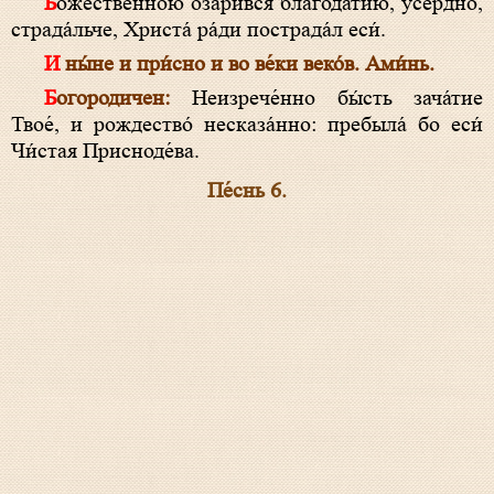
Боже́cтвенною озари́вся благода́тию, усе́рдно,
страда́льче, Христа́ ра́ди пострада́л еси́.
И ны́не и при́сно и во ве́ки веко́в. Ами́нь.
Богородичен:
Неизрече́нно бы́сть зача́тие
Твое́, и рождество́ несказа́нно: пребыла́ бо еси́
Чи́стая Присноде́ва.
Пе́снь 6.