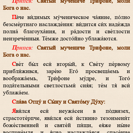
Припев:
Святый мучениче Трифоне, моли
Бога о нас.
Па́че ви́димых му́ченическое ча́яние, по́лно
безсме́ртнаго наслажде́ния: ви́дится си́х наде́жда
полна́ благоуха́ния, и ра́дости и све́тлости
неизрече́нныя. Те́мже досто́йно ублажа́ются.
Припев:
Святый мучениче Трифоне, моли
Бога о нас.
Све́т бы́л еси́ вторы́й, к Све́ту пе́рвому
прибли́жився, заре́ю Его́ просвеща́емь и
вообража́емь, Три́фоне му́дре, и Того́
пода́тельными светлостьми́ сия́я; те́м тя́ вси́
ублажа́ем.
Сла́ва Отцу́ и Сы́ну и Свято́му Ду́ху:
Яви́лся еси́ неужа́сен в по́двизех,
страстоте́рпче, яви́лся еси́ и́стинно тезоимени́т
боже́ственней и святе́й пи́щи, ея́же ны́не
восприе́мля, и я́сно наслажда́яся, спасе́ние