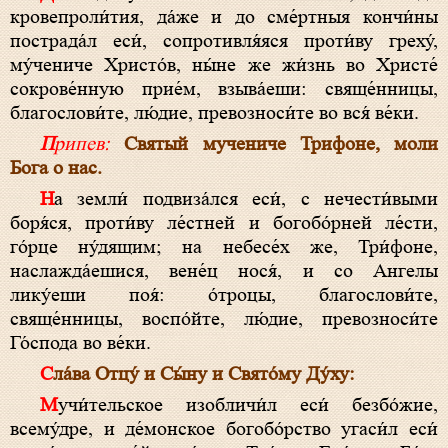
кровепроли́тия, да́же и до сме́ртныя кончи́ны
пострада́л еси́, сопротивля́яся проти́ву греху́,
му́чениче Христо́в, ны́не же жи́знь во Христе́
сокрове́нную прие́м, взыва́еши: свяще́нницы,
благослови́те, лю́дие, превозноси́те во вся́ ве́ки.
Припев:
Святый мучениче Трифоне, моли
Бога о нас.
На земли́ подвиза́лся еси́, с нечести́выми
боря́ся, проти́ву ле́стней и богобо́рней ле́сти,
го́рце ну́дящим; на небесе́х же, Три́фоне,
наслажда́ешися, вене́ц нося́, и со Ангелы
лику́еши поя́: о́троцы, благослови́те,
свяще́нницы, воспо́йте, лю́дие, превозноси́те
Го́спода во ве́ки.
Сла́ва Отцу́ и Сы́ну и Свято́му Ду́ху:
Мучи́тельское изобличи́л еси́ безбо́жие,
всему́дре, и де́монское богобо́рство угаси́л еси́