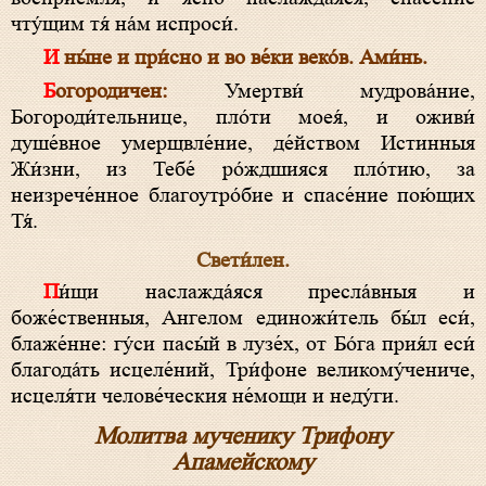
чту́щим тя́ на́м испроси́.
И ны́не и при́сно и во ве́ки веко́в. Ами́нь.
Богородичен:
Умертви́ мудрова́ние,
Богороди́тельнице, пло́ти моея́, и оживи́
душе́вное умерщвле́ние, де́йством Истинныя
Жи́зни, из Тебе́ ро́ждшияся пло́тию, за
неизрече́нное благоутро́бие и спасе́ние пою́щих
Тя́.
Свети́лен.
Пи́щи наслажда́яся пресла́вныя и
боже́cтвенныя, Ангелом единожи́тель бы́л еси́,
блаже́нне: гу́си пасы́й в лузе́х, от Бо́га прия́л еси́
благода́ть исцеле́ний, Три́фоне великому́чениче,
исцеля́ти челове́ческия не́мощи и неду́ги.
Молитва мученику Трифону
Апамейскому