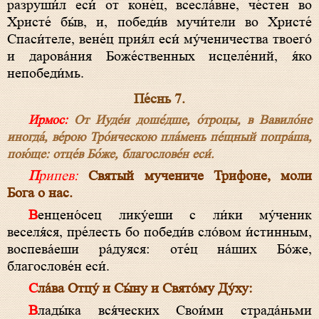
разруши́л еси́ от коне́ц, всесла́вне, че́стен во
Христе́ бы́в, и, победи́в мучи́тели во Христе́
Спаси́теле, вене́ц прия́л еси́ му́ченичества твоего́
и дарова́ния Боже́ственных исцеле́ний, я́ко
непобеди́мь.
Пе́снь 7.
Ирмос:
От Иуде́и доше́дше, о́троцы, в Вавило́не
иногда́, ве́рою Тро́ическою пла́мень пе́щный попра́ша,
пою́ще: отце́в Бо́же, благослове́н еси́.
Припев:
Святый мучениче Трифоне, моли
Бога о нас.
Венцено́сец лику́еши с ли́ки му́ченик
веселя́ся, пре́лесть бо победи́в сло́вом и́стинным,
воспева́еши ра́дуяся: оте́ц на́ших Бо́же,
благослове́н еси́.
Сла́ва Отцу́ и Сы́ну и Свято́му Ду́ху:
Влады́ка вся́ческих Свои́ми страда́ньми