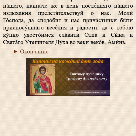
на́шего, наипа́че же в день после́дняго на́шего
издыха́ния предста́тельствуй о нас. Моли́
Го́спода, да сподо́бит и нас прича́стники бы́ти
присносу́щнаго весе́лия и ра́дости, да с тобо́ю
ку́пно удосто́имся сла́вити Отца́ и Сы́на и
Свята́го Уте́шителя Ду́ха во ве́ки веко́в. Ами́нь.
Окончание