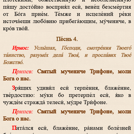
пи́щу досто́йно восприя́л еси́, вене́ц безсме́ртия
от Бо́га прие́м. Те́мже и исцеле́ний ре́ки
источа́еши любо́вию прибега́ющим, му́чениче, в
кро́в тво́й.
Пе́снь 4.
Ирмос:
Услы́шах, Го́споди, смотре́ния Твоего́
та́инство, разуме́х дела́ Твоя́, и просла́вих Твое́
Божcтво́.
Припев:
Святый мучениче Трифоне, моли
Бога о нас.
Зря́щих удиви́л еси́ терпе́ния, блаже́нне,
тве́рдостию: му́ки бо претерпе́л еси́, я́ко в
чужде́м стражда́ телеси́, му́дре Три́фоне.
Припев:
Святый мучениче Трифоне, моли
Бога о нас.
Пита́лся еси́, блаже́нне, ра́нами боле́зней