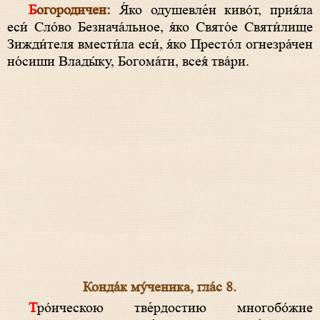
Богородичен:
Я́ко одушевле́н киво́т, прия́ла
еси́ Сло́во Безнача́льное, я́ко Свято́е Святи́лище
Зижди́теля вмести́ла еси́, я́ко Престо́л огнезра́чен
но́сиши Влады́ку, Богома́ти, всея́ тва́ри.
Конда́к му́ченика, гла́с 8.
Тро́ическою тве́рдостию многобо́жие