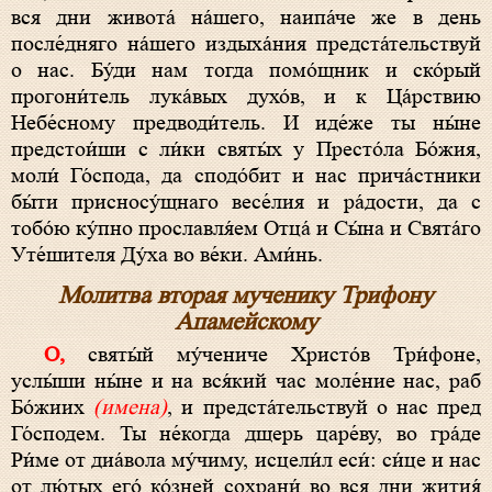
вся дни живота́ на́шего, наипа́че же в день
после́дняго на́шего издыха́ния предста́тельствуй
о нас. Бу́ди нам тогда помо́щник и ско́рый
прогони́тель лука́вых духо́в, и к Ца́рствию
Небе́сному предводи́тель. И иде́же ты ны́не
предстои́ши с ли́ки святы́х у Престо́ла Бо́жия,
моли́ Го́спода, да сподо́бит и нас прича́стники
бы́ти присносу́щнаго весе́лия и ра́дости, да с
тобо́ю ку́пно прославля́ем Отца́ и Сы́на и Свята́го
Уте́шителя Ду́ха во ве́ки. Ами́нь.
Молитва вторая мученику Трифону
Апамейскому
О, святы́й му́чениче Христо́в Три́фоне,
услы́ши ны́не и на вся́кий час моле́ние нас, раб
Бо́жиих
(имена)
, и предста́тельствуй о нас пред
Го́сподем. Ты не́когда дщерь царе́ву, во гра́де
Ри́ме от диа́вола му́чиму, исцели́л еси́: си́це и нас
от лю́тых его́ ко́зней сохрани́ во вся дни жития́