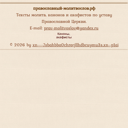
православный-молитвослов.рф
Тексты молитв, канонов и акафистов по уставу
Православной Церкви.
E-mail:
prav-molitvoslov@yandex.ru
© 2026 by
xn----7sbahbba0chrecjllhdbcuymu3s.xn--p1ai