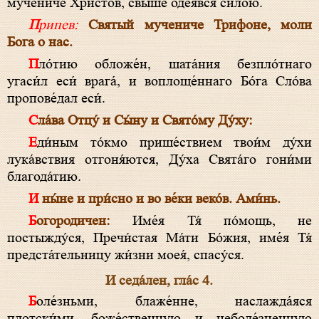
му́чениче Христо́в, свы́ше оде́явся си́лою.
Припев:
Святый мучениче Трифоне, моли
Бога о нас.
Пло́тию обложе́н, шата́ния безпло́тнаго
угаси́л еси́ врага́, и воплоще́ннаго Бо́га Сло́ва
пропове́дал еси́.
Сла́ва Отцу́ и Сы́ну и Свято́му Ду́ху:
Еди́ным то́кмо прише́ствием твои́м ду́хи
лука́вствия отгоня́ются, Ду́ха Свята́го гони́ми
благода́тию.
И ны́не и при́сно и во ве́ки веко́в. Ами́нь.
Богородичен:
Име́я Тя́ по́мощь, не
постыжду́ся, Пречи́стая Ма́ти Бо́жия, име́я Тя́
предста́тельницу жи́зни моея́, спасу́ся.
И седа́лен, гла́с 4.
Боле́зньми, блаже́нне, наслажда́яся
плотски́ми, боже́ственную и неболе́зненную