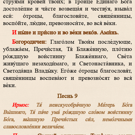
струя́ми крове́й твои́х; в Тро́ице Еди́наго Бо́га
достоле́пне и чи́сте возвеща́я и честву́я, взыва́л
еси́: о́троцы, благослови́те, свяще́нницы,
воспо́йте, лю́дие, превозноси́те, во вся́ ве́ки.
И ны́не и при́сно и во ве́ки веко́в. Ами́нь.
Богородичен:
Глаго́лом Твои́м после́дующе,
ублажа́ем, Пречи́стая, Тя́ Блаже́нную, пло́тию
ро́ждшую вои́стинну Блаже́ннаго, Све́та
живу́щаго незаходи́маго, и Светонаста́вника, и
Светода́вца Влады́ку. Его́же о́троцы благословя́т,
свяще́нницы воспева́ют и превозно́сят во вся́
ве́ки.
Песнь 9
Ирмос:
Тя́ неискусобра́чную Ма́терь Бо́га
Вы́шняго, Тя́ па́че ума́ ро́ждшую сло́вом вои́стинну
Бо́га, вы́шшую Пречи́cтых си́л, немо́лчными
славословле́нии велича́ем.