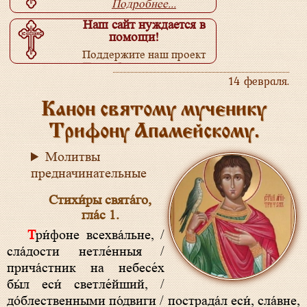
Подробнее...
Наш сайт нуждается в
помощи!
Поддержите наш проект
Подробнее...
14 февраля.
Канон святому мученику
Трифону Апамейскому.
Молитвы
предначинательные
Стихи́ры свята́го,
гла́с 1.
Три́фоне всехва́льне, /
сла́дости нетле́нныя /
прича́стник на небесе́х
бы́л еси́ светле́йший, /
до́блественными по́двиги / пострада́л еси́, сла́вне,