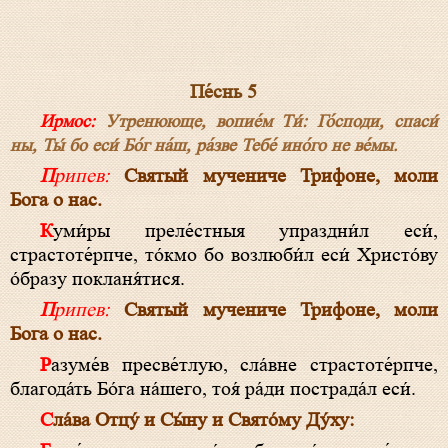
Пе́снь 5
Ирмос:
Утренююще, вопие́м Ти́: Го́споди, спаси́
ны, Ты́ бо еси́ Бо́г на́ш, ра́зве Тебе́ ино́го не ве́мы.
Припев:
Святый мучениче Трифоне, моли
Бога о нас.
Куми́ры преле́стныя упраздни́л еси́,
страстоте́рпче, то́кмо бо возлюби́л еси́ Христо́ву
о́бразу покланя́тися.
Припев:
Святый мучениче Трифоне, моли
Бога о нас.
Разуме́в пресве́тлую, сла́вне страстоте́рпче,
благода́ть Бо́га на́шего, тоя́ ра́ди пострада́л еси́.
Сла́ва Отцу́ и Сы́ну и Свято́му Ду́ху: