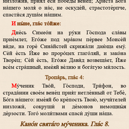
низложи́в, прия́л еси́ побе́ды вене́ц; Христа́ Бо́га
на́шего моля́ о на́с, не оскуде́й, страстоте́рпче,
спасти́ся душа́м на́шим.
И ны́не, гла́с то́йже:
Дне́сь Симео́н на ру́ки Го́спода сла́вы
прие́млет, Его́же под мра́ком пе́рвее Моисе́й
ви́де, на горе́ Сина́йстей скрижа́ли даю́ща ему́.
Се́й е́сть И́же во проро́цех глаго́ляй, и зако́на
Творе́ц; Се́й е́сть, Его́же Дави́д возвеща́ет, И́же
все́м стра́шный, име́яй ве́лию и бога́тую ми́лоcть.
Тропа́рь, гла́с 4:
Му́ченик Тво́й, Го́споди, Три́фон, во
страда́нии свое́м вене́ц прия́т нетле́нный от Тебе́,
Бо́га на́шего: име́яй бо кре́пость Твою́, мучи́телей
низложи́, сокруши́ и де́монов немощны́я
де́рзости. Того́ моли́твами спаси́ ду́ши на́ша.
Кано́н свята́го му́ченика. Гла́с 8.