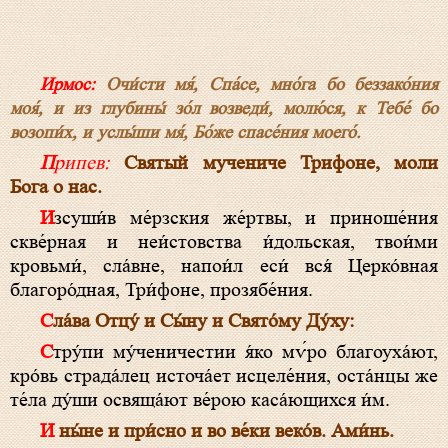
Ирмос:
Очи́сти мя́, Спа́се, мно́га бо беззако́ния
моя́, и из глубины́ зо́л возведи́, молю́ся, к Тебе́ бо
возопи́х, и услы́ши мя́, Бо́же спасе́ния моего́.
Припев:
Святый мучениче Трифоне, моли
Бога о нас.
Изсуши́в ме́рзския же́ртвы, и приноше́ния
скве́рная и неи́стовства и́дольская, твои́ми
кровьми́, сла́вне, напои́л еси́ вся́ Церко́вная
благоро́дная, Три́фоне, прозябе́ния.
Сла́ва Отцу́ и Сы́ну и Свято́му Ду́ху:
Стру́пи му́ченичестии я́ко мѵ́ро благоуха́ют,
кро́вь страда́лец источа́ет исцеле́ния, оста́нцы же
те́ла ду́ши освяща́ют ве́рою каса́ющихся и́м.
И ны́не и при́сно и во ве́ки веко́в. Ами́нь.