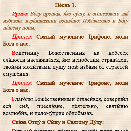
Пе́снь 1.
Ирмос:
Во́ду проше́д, я́ко су́шу, и еги́петскаго зла́
избежа́в, изра́ильтянин вопия́ше: Изба́вителю и Бо́гу
на́шему пои́м.
Припев:
Святый мучениче Трифоне, моли
Бога о нас.
Вои́стинну Боже́ственныя на небесе́х
сла́дости наслажда́яся, я́ко непобеди́м страда́лец,
твои́ми моли́твами ду́шу мою́ изба́ви от страсте́й
смуще́ния.
Припев:
Святый мучениче Трифоне, моли
Бога о нас.
Глаго́лы Боже́ственными огласи́вся, соверши́л
еси́ сия́, пресла́вне, де́ятельно, святы́ню
возлюби́в, и целому́дрие облобыза́в.
Сла́ва Отцу́ и Сы́ну и Свято́му Ду́ху: