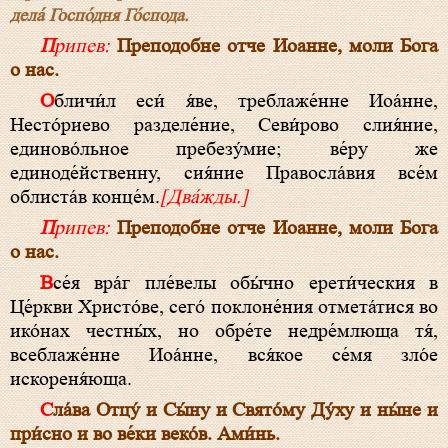
дела́ Госпо́дня Го́спода.
Припев:
Преподобне отче Иоанне, моли Бога
о нас.
Обличи́л еси́ я́ве, треблаже́нне Иоа́нне,
Несто́риево разделе́ние, Севи́рово слия́ние,
единово́льное пребезу́мие; ве́ру же
единоде́йственну, сия́ние Правосла́вия все́м
облиста́в конце́м.
[Два́жды.]
Припев:
Преподобне отче Иоанне, моли Бога
о нас.
Все́я вра́г пле́велы обы́чно ерети́ческия в
Це́ркви Христо́ве, сего́ поклоне́ния отмета́тися во
ико́нах честны́х, но обре́те недре́млюща тя́,
всеблаже́нне Иоа́нне, вся́кое се́мя зло́е
искореня́юща.
Сла́ва Отцу́ и Сы́ну и Свято́му Ду́ху и ны́не и
при́сно и во ве́ки веко́в. Ами́нь.