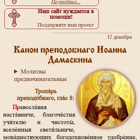
Подробнее...
Наш сайт нуждается в
помощи!
Поддержите наш проект
Подробнее...
17 декабря
Канон преподобнаго Иоанна
Дамаскина
Молитвы
предначинательные
Тропа́рь
преподо́бнаго, гла́с 8:
Правосла́вия
наста́вниче, благоче́стия
учи́телю и чистоты́,
вселе́нныя свети́льниче,
мона́шествующих богодохнове́нное удобре́ние,