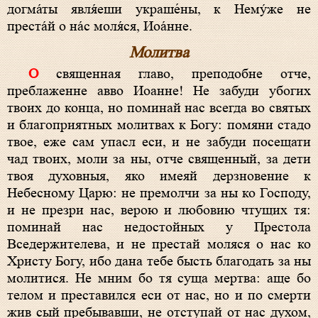
догма́ты явля́еши украше́ны, к Нему́же не
преста́й о на́с моля́ся, Иоа́нне.
Молитва
О священная главо, преподобне отче,
преблаженне авво Иоанне! Не забуди убогих
твоих до конца, но поминай нас всегда во святых
и благоприятных молитвах к Богу: помяни стадо
твое, еже сам упасл еси, и не забуди посещати
чад твоих, моли за ны, отче священный, за дети
твоя духовныя, яко имеяй дерзновение к
Небесному Царю: не премолчи за ны ко Господу,
и не презри нас, верою и любовию чтущих тя:
поминай нас недостойных у Престола
Вседержителева, и не престай моляся о нас ко
Христу Богу, ибо дана тебе бысть благодать за ны
молитися. Не мним бо тя суща мертва: аще бо
телом и преставился еси от нас, но и по смерти
жив сый пребывавши, не отступай от нас духом,