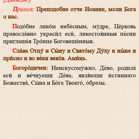
Припев:
Преподобне отче Иоанне, моли Бога
о нас.
Подо́бне лико́м небе́сным, му́дре, Це́рковь
правосла́вно украси́л еси́, ликостоя́нныя пе́сни
приглаша́я Тро́ице Боговеща́нныя.
Сла́ва Отцу́ и Сы́ну и Свято́му Ду́ху и ны́не и
при́сно и во ве́ки веко́в. Ами́нь.
Богоро́дичен:
Неискусому́жно, Де́во, родила́
еси́ и ве́чнуеши Де́ва, явля́ющи и́стиннаго
Божества́, Сы́на и Бо́га Твоего́, о́бразы.