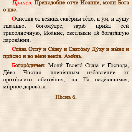
Припев:
Преподобне отче Иоанне, моли Бога
о нас.
Очи́стив от вся́кия скве́рны те́ло, и у́м, и ду́шу
тщали́во, богому́дре, зарю́ прия́л еси́
трисо́лнечную, Иоа́нне, све́тлыми тя́ богатя́щую
дарова́нии.
Сла́ва Отцу́ и Сы́ну и Свято́му Ду́ху и ны́не и
при́сно и во ве́ки веко́в. Ами́нь.
Богоро́дичен:
Моли́ Твоего́ Сы́на и Го́спода,
Де́во Чи́стая, плене́нным избавле́ние от
проти́внаго обстоя́ния, на Тя́ наде́ющимся,
ми́рное дарова́ти.
Пе́снь 6.