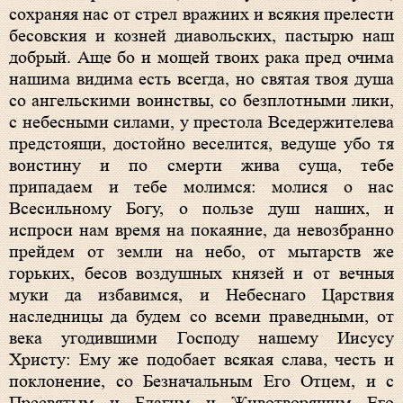
сохраняя нас от стрел вражиих и всякия прелести
бесовския и козней диавольских, пастырю наш
добрый. Аще бо и мощей твоих рака пред очима
нашима видима есть всегда, но святая твоя душа
со ангельскими воинствы, со безплотными лики,
с небесными силами, у престола Вседержителева
предстоящи, достойно веселится, ведуще убо тя
воистину и по смерти жива суща, тебе
припадаем и тебе молимся: молися о нас
Всесильному Богу, о пользе душ наших, и
испроси нам время на покаяние, да невозбранно
прейдем от земли на небо, от мытарств же
горьких, бесов воздушных князей и от вечныя
муки да избавимся, и Небеснаго Царствия
наследницы да будем со всеми праведными, от
века угодившими Господу нашему Иисусу
Христу: Ему же подобает всякая слава, честь и
поклонение, со Безначальным Его Отцем, и с