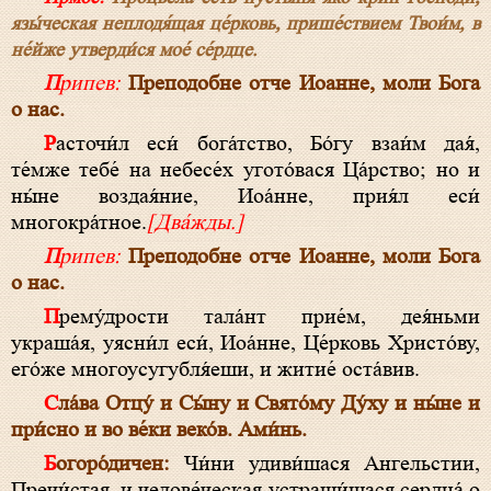
язы́ческая неплодя́щая це́рковь, прише́ствием Твои́м, в
не́йже утверди́ся мое́ се́рдце.
Припев:
Преподобне отче Иоанне, моли Бога
о нас.
Расточи́л еси́ бога́тство, Бо́гу взаи́м дая́,
те́мже тебе́ на небесе́х угото́вася Ца́рство; но и
ны́не воздая́ние, Иоа́нне, прия́л еси́
многокра́тное.
[Два́жды.]
Припев:
Преподобне отче Иоанне, моли Бога
о нас.
Прему́дрости тала́нт прие́м, дея́ньми
украша́я, уясни́л еси́, Иоа́нне, Це́рковь Христо́ву,
его́же многоусугубля́еши, и житие́ оста́вив.
Сла́ва Отцу́ и Сы́ну и Свято́му Ду́ху и ны́не и
при́сно и во ве́ки веко́в. Ами́нь.
Богоро́дичен:
Чи́ни удиви́шася Ангельстии,
Пречи́стая, и челове́ческая устраши́шася сердца́ о