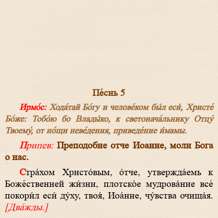
Пе́снь 5
Ирмо́с:
Хода́тай Бо́гу и челове́ком бы́л еси́, Христе́
Бо́же: Тобо́ю бо Влады́ко, к светонача́льнику Отцу́
Твоему́, от но́щи неве́дения, приведе́ние и́мамы.
Припев:
Преподобне отче Иоанне, моли Бога
о нас.
Стра́хом Христо́вым, о́тче, утвержда́емь к
Боже́ственней жи́зни, плотско́е мудрова́ние все́
покори́л еси́ ду́ху, твоя́, Иоа́нне, чу́вства очища́я.
[Два́жды.]