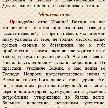
Пресвятым и Благим и Животворящим Его
Духом, ныне и присно, и во веки веков. Аминь.
Молитва иная
Преподобне отче Иоанне! Воззри на нас
милостивно и к земли приверженных возведи к
высоте небесней. Ты горе на небеси, мы на земли
низу, удалены от тебе, не толико местом, елико
грехми своими и беззаконии, но к тебе
прибегаем и взываем: настави нас ходити путем
твоим, вразуми и руководствуй. Вся твоя святая
жизнь бысть зерцалом всякия добродетели. Не
престани, угодниче Божий, о нас вопия ко
Господу. Испроси предстательством своим у
Всемилостиваго Бога нашего мир Церкви Его,
под знамением креста воинствующей, согласие в
вере и единомудрие, суемудрия же и расколов
истребление, утверждение во благих делех,
больным исцеление, печальным утешение,