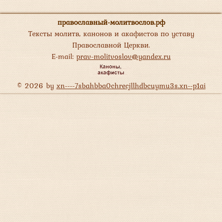
православный-молитвослов.рф
Тексты молитв, канонов и акафистов по уставу
Православной Церкви.
E-mail:
prav-molitvoslov@yandex.ru
© 2026 by
xn----7sbahbba0chrecjllhdbcuymu3s.xn--p1ai