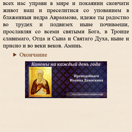
всех нас управи в мире и покаянии скончати
живот наш и преселитися со упованием в
блаженныя недра Авраамова, идеже ты радостно
во трудех и подвизех ныне почиваеши,
прославляя со всеми святыми Бога, в Троице
славимаго, Отца и Сына и Святаго Духа, ныне и
присно и во веки веков. Аминь.
Окончание