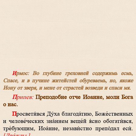
Ирмос: Во глубине греховней содержимь есмь,
Спасе, и в пучине житейстей обуреваемь, но, якоже
Иону от зверя, и мене от страстей возведи и спаси мя.
Припев:
Преподобне отче Иоанне, моли Бога
о нас.
Просвети́вся Ду́ха благода́тию, Боже́ственных
и челове́ческих зна́нием веще́й я́сно обогати́вся,
тре́бующим, Иоа́нне, незави́стно препо́дал еси́.
[Два́жды.]