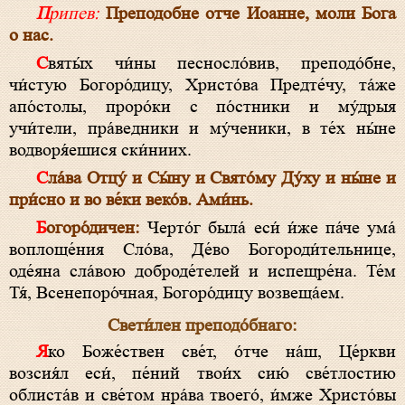
Припев:
Преподобне отче Иоанне, моли Бога
о нас.
Святы́х чи́ны песносло́вив, преподо́бне,
чи́стую Богоро́дицу, Христо́ва Предте́чу, та́же
апо́столы, проро́ки с по́стники и му́дрыя
учи́тели, пра́ведники и му́ченики, в те́х ны́не
водворя́ешися ски́ниих.
Сла́ва Отцу́ и Сы́ну и Свято́му Ду́ху и ны́не и
при́сно и во ве́ки веко́в. Ами́нь.
Богоро́дичен:
Черто́г была́ еси́ и́же па́че ума́
воплоще́ния Сло́ва, Де́во Богороди́тельнице,
оде́яна сла́вою доброде́телей и испещре́на. Те́м
Тя́, Всенепоро́чная, Богоро́дицу возвеща́ем.
Свети́лен преподо́бнаго:
Яко Боже́ствен све́т, о́тче на́ш, Це́ркви
возсия́л еси́, пе́ний твои́х сию́ све́тлостию
облиста́в и све́том нра́ва твоего́, и́мже Христо́вы