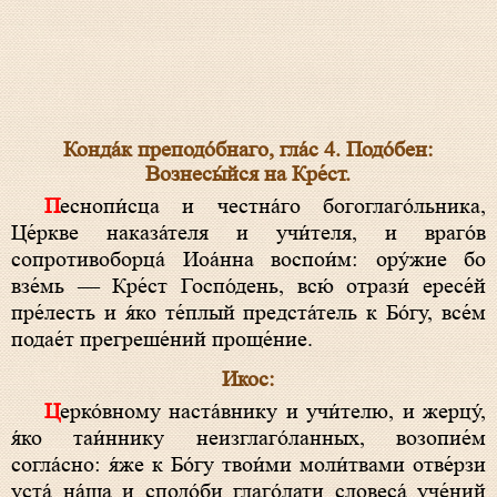
Конда́к преподо́бнаго, гла́с 4. Подо́бен:
Вознесы́йся на Кре́ст.
Песнопи́сца и честна́го богоглаго́льника,
Це́ркве наказа́теля и учи́теля, и враго́в
сопротивоборца́ Иоа́нна воспои́м: ору́жие бо
взе́мь — Кре́ст Госпо́день, всю́ отрази́ ересе́й
пре́лесть и я́ко те́плый предста́тель к Бо́гу, все́м
подае́т прегреше́ний проще́ние.
Икос:
Церко́вному наста́внику и учи́телю, и жерцу́,
я́ко таи́ннику неизглаго́ланных, возопие́м
согла́сно: я́же к Бо́гу твои́ми моли́твами отве́рзи
уста́ на́ша и сподо́би глаго́лати словеса́ уче́ний