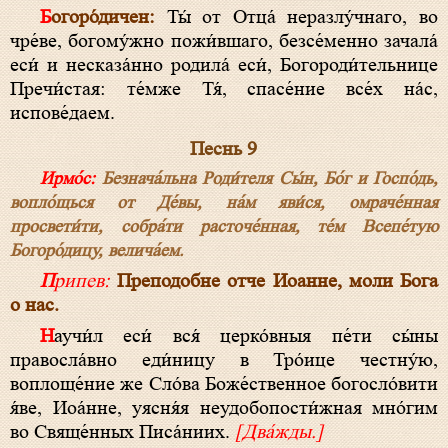
Богоро́дичен:
Ты́ от Отца́ неразлу́чнаго, во
чре́ве, богому́жно пожи́вшаго, безсе́менно зачала́
еси́ и несказа́нно родила́ еси́, Богороди́тельнице
Пречи́стая: те́мже Тя́, спасе́ние все́х на́с,
испове́даем.
Песнь 9
Ирмо́с:
Безнача́льна Роди́теля Сы́н, Бо́г и Госпо́дь,
вопло́щься от Де́вы, на́м яви́ся, омраче́нная
просвети́ти, собра́ти расточе́нная, те́м Всепе́тую
Богоро́дицу, велича́ем.
Припев:
Преподобне отче Иоанне, моли Бога
о нас.
Научи́л еси́ вся́ церко́вныя пе́ти сы́ны
правосла́вно еди́ницу в Тро́ице честну́ю,
воплоще́ние же Сло́ва Боже́ственное богосло́вити
я́ве, Иоа́нне, уясня́я неудобопости́жная мно́гим
во Свяще́нных Писа́ниих.
[Два́жды.]