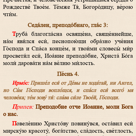
Рождестве́ Твое́м. Те́мже Тя́, Богоро́дицу, ве́рою
чти́м.
Седа́лен, преподо́бнаго, гла́с 3:
Труба́ благогла́сна освяще́на, свяще́ннейше,
на́м яви́лся еси́, песнопою́щи обра́зно уче́ния
Го́спода и Спа́са конце́м, и твои́ми словесы́ ми́р
просвети́л еси́, Иоа́нне преподо́бне, Христа́ Бо́га
моли́ дарова́ти на́м ве́лию ми́лость.
Пе́снь 4.
Ирмо́с:
Прише́л еси́ от Де́вы не хода́тай, ни Ангел,
но Са́м Го́споди вопло́щся, и спа́сл еси́ всего́ мя
челове́ка; те́м зову́ ти́: сла́ва си́ле Твое́й, Го́споди.
Припев:
Преподобне отче Иоанне, моли Бога
о нас.
Повеле́нию Христо́ву повину́вся, оста́вил еси́
мирску́ю красоту́, бога́тство, сла́дость, све́тлость,