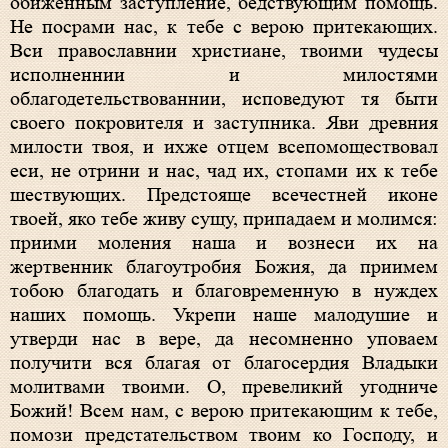
обиженным заступление, бедствующим помощь.
Не посрами нас, к тебе с верою притекающих.
Вси православнии христиане, твоими чудесы
исполненнии и милостями
облагодетельствованнии, исповедуют тя быти
своего покровителя и заступника. Яви древния
милости твоя, и ихже отцем всепомоществовал
еси, не отрини и нас, чад их, стопами их к тебе
шествующих. Предстояще всечестней иконе
твоей, яко тебе живу сущу, припадаем и молимся:
приими моления наша и вознеси их на
жертвенник благоутробия Божия, да приимем
тобою благодать и благовременную в нуждех
наших помощь. Укрепи наше малодушие и
утверди нас в вере, да несомненно уповаем
получити вся благая от благосердия Владыки
молитвами твоими. О, превеликий угодниче
Божий! Всем нам, с верою притекающим к тебе,
помози предстательством твоим ко Господу, и