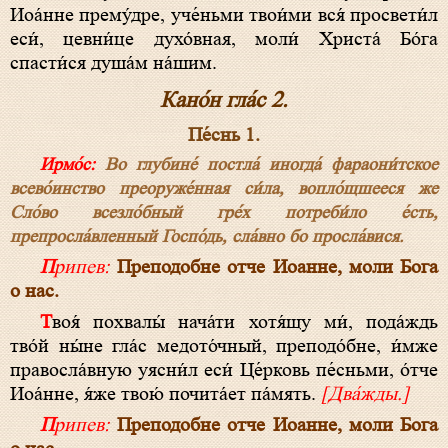
Иоа́нне прему́дре, уче́ньми твои́ми вся́ просвети́л
еси́, цевни́це духо́вная, моли́ Христа́ Бо́га
спасти́ся душа́м на́шим.
Кано́н гла́с 2.
Пе́снь 1.
Ирмо́с:
Во глубине́ постла́ иногда́ фараони́тское
всево́инство преоруже́нная си́ла, вопло́щшееся же
Сло́во всезло́бный гре́х потреби́ло е́сть,
препросла́вленный Госпо́дь, сла́вно бо просла́вися.
Припев:
Преподобне отче Иоанне, моли Бога
о нас.
Твоя́ похвалы́ нача́ти хотя́щу ми́, пода́ждь
тво́й ны́не гла́с медото́чный, преподо́бне, и́мже
правосла́вную уясни́л еси́ Це́рковь пе́сньми, о́тче
Иоа́нне, я́же твою́ почита́ет па́мять.
[Два́жды.]
Припев:
Преподобне отче Иоанне, моли Бога