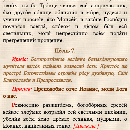
твои́х, ты́ бо Тро́ице яви́лся еси́ соприча́стник,
я́ко друго́е со́лнце облиста́я в ми́ре, чудесы́ и
уче́нии просия́в, я́ко Моисе́й, в зако́не Госпо́дни
поуча́яся всегда́, сло́вом и де́лом бы́л еси́
свети́льник, моля́ непреста́нно все́м пода́ти
прегреше́ний проще́ние.
Пе́снь 7.
Ирмо́с:
Богопроти́вное веле́ние беззако́ннующаго
мучи́теля высо́к пла́мень вознесло́ е́сть: Христо́с же
простре́ Богочести́вым отроко́м ро́су духо́вную, Сы́й
Благослове́н и Препросла́влен.
Припев:
Преподобне отче Иоанне, моли Бога
о нас.
Ре́вностию разжига́емь, богобо́рных ересе́й
вся́кое злоу́мие возрази́л еси́ све́тлыми писа́нии,
убели́в все́м я́сно дре́вле се́янная, му́дрыми, о
Иоа́нне, напи́санныя то́нко.
[Два́жды.]