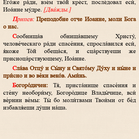
Его́же ра́ди, взе́м тво́й кре́ст, после́довал еси́,
Иоа́нне му́дре.
[Два́жды.]
Припев:
Преподобне отче Иоанне, моли Бога
о нас.
Сообнища́в обнища́вшему Христу́,
челове́ческаго ра́ди спасе́ния, спросла́вился еси́,
я́коже То́й обеща́ся, и сца́рствуеши же
присноца́рствующему, Иоа́нне.
Сла́ва Отцу́ и Сы́ну и Свято́му Ду́ху и ны́не и
при́сно и во ве́ки веко́в. Ами́нь.
Богоро́дичен:
Тя́, приста́нище спасе́ния и
сте́ну необори́му, Богоро́дице Влады́чице, вси́
ве́рнии ве́мы: Ты́ бо моли́твами Твои́ми от бе́д
избавля́еши ду́ши на́ша.