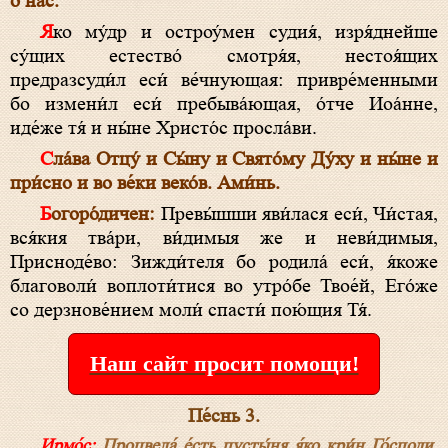
о нас.
Яко му́др и остроу́мен судия́, изря́днейше
су́щих естество́ смотря́я, нестоя́щих
предразсуди́л еси́ ве́чнующая: привре́менными
бо измени́л еси́ пребыва́ющая, о́тче Иоа́нне,
иде́же тя́ и ны́не Христо́с просла́ви.
Сла́ва Отцу́ и Сы́ну и Свято́му Ду́ху и ны́не и
при́сно и во ве́ки веко́в. Ами́нь.
Богоро́дичен:
Превы́шши яви́лася еси́, Чи́стая,
вся́кия тва́ри, ви́димыя же и неви́димыя,
Присноде́во: Зижди́теля бо родила́ еси́, я́коже
благоволи́ воплоти́тися во утро́бе Твое́й, Его́же
со дерзнове́нием моли́ спасти́ пою́щия Тя́.
Наш сайт просит помощи!
Пе́снь 3.
Ирмо́с:
Процвела́ е́сть пусты́ня я́ко кри́н Го́споди,