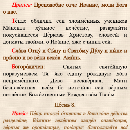
Припев:
Преподобне отче Иоанне, моли Бога
о нас.
Те́пле обличи́л еси́ злоиме́нных ученико́в
Ма́нента ху́льное нече́стие, разврати́ти
покуси́вшееся Це́рковь Христо́ву, словесы́ и
догма́ты твои́ми, о Иоа́нне, я́же счини́л еси́.
Сла́ва Отцу́ и Сы́ну и Свято́му Ду́ху и ны́не и
при́сно и во ве́ки веко́в. Ами́нь.
Богоро́дичен:
Святы́х святе́йшую
поразумева́ем Тя́, я́ко еди́ну ро́ждшую Бо́га
непреме́ннаго, Де́во нескве́рная, Ма́ти
безневе́стная: все́м бо источи́ла еси́ ве́рным
нетле́ние, Боже́ственным Рождество́м Твои́м.
Пе́снь 8.
Ирмо́с:
Пе́щь иногда́ о́гненная в Вавило́не де́йства
разделя́ше, Бо́жиим веле́нием халде́и опаля́ющая,
ве́рныя же ороша́ющая, пою́щия: благослови́те вся́