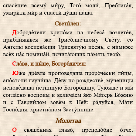
спасе́ние всему́ ми́ру, Того́ моли́, Преблага́я,
умири́ти ми́р и спасти́ ду́ши на́ша.
Свети́лен:
Доброде́тели крило́ма на небеса́ возлете́в,
прибли́жився же Трисо́лнечному Све́ту, со
Ангелы воспева́еши Трисвяту́ю пе́снь, с ни́миже
все́х на́с помина́й, почита́ющих па́мять твою́.
Сла́ва, и ны́не, Богоро́дичен:
Юже дре́вле пропове́даша проро́чески ли́цы,
апо́столи научи́ша, Де́ву по рождестве́, му́ченицы
испове́даша и́стинную Богоро́дицу, Ту́южде и мы́
согла́сно воспои́м и велича́ем я́ко Ма́терь Бо́жию
и с Гаврии́лом зове́м к Не́й: ра́дуйся, Ма́ти
Госпо́дня, христиа́ном Засту́пнице.
Молитва
О свяще́нная главо́, преподо́бне о́тче,