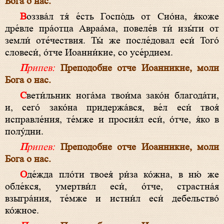
Бога о нас.
Воззва́л тя́ е́сть Госпо́дь от Сио́на, я́коже
дре́вле пра́отца Авраа́ма, повеле́в ти́ изы́ти от
земли́ оте́чествия. Ты́ же после́довал еси́ Того́
словеси́, о́тче Иоанни́кие, со усе́рдием.
Припев:
Преподобне отче Иоанникие, моли
Бога о нас.
Свети́льник нога́ма твои́ма зако́н благода́ти,
и, сего́ зако́на придержа́вся, ве́л еси́ твоя́
исправле́ния, те́мже и просия́л еси́, о́тче, я́ко в
полу́дни.
Припев:
Преподобне отче Иоанникие, моли
Бога о нас.
Оде́жда пло́ти твоея́ ри́за ко́жна, в ню́ же
обле́кся, умертви́л еси́, о́тче, страстна́я
взыгра́ния, те́мже и истни́л еси́ дебельство́
ко́жное.