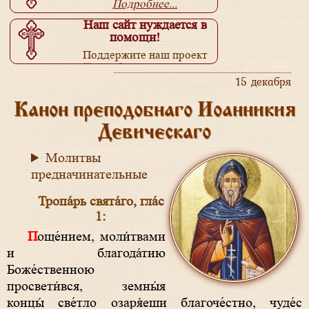
Подробнее...
Наш сайт нуждается в
помощи!
Поддержите наш проект
Подробнее...
15 декабря
Канон преподобнаго Иоанникия
Девическаго
Молитвы
предначинательные
Тропа́рь свята́го, гла́с
1:
Поще́нием, моли́твами
и благода́тию
Боже́ственною
просвети́вся, земны́я
концы́ све́тло озаря́еши благоче́стно, чуде́с