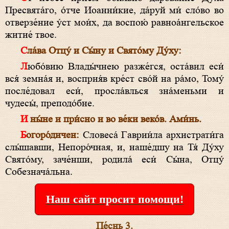
Пресвята́го, о́тче Иоанни́кие, да́руй ми́ сло́во во
отверзе́ние у́ст мои́х, да воспою́ равноа́нгельское
житие́ твое.
Сла́ва Отцу́ и Сы́ну и Свято́му Ду́ху:
Любо́вию Влады́чнею разже́гся, оста́вил еси́
вся́ земна́я и, восприя́в кре́ст сво́й на ра́мо, Тому́
после́довал еси́, просла́влься зна́меньми и
чудесы́, преподо́бне.
И ны́не и при́сно и во ве́ки веко́в. Ами́нь.
Богоро́дичен:
Словеса́ Гаврии́ла архистрати́га
слы́шавши, Непоро́чная, и, наше́дшу на Тя́ Ду́ху
Свято́му, заче́нши, родила́ еси́ Сы́на, Отцу́
Собезнача́льна.
Наш сайт просит помощи!
Пе́снь 3.