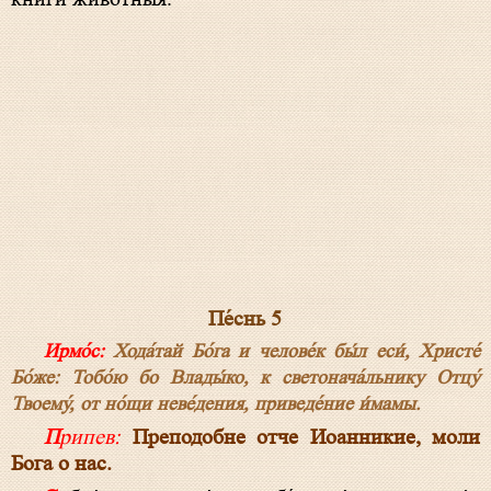
Пе́снь 5
Ирмо́с:
Хода́тай Бо́га и челове́к бы́л еси́, Христе́
Бо́же: Тобо́ю бо Влады́ко, к светонача́льнику Отцу́
Твоему́, от но́щи неве́дения, приведе́ние и́мамы.
Припев:
Преподобне отче Иоанникие, моли
Бога о нас.