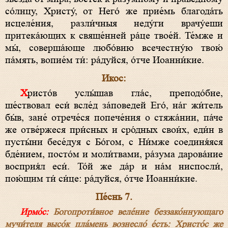
со́лнцу, Христу́, от Него́ же прие́мь благода́ть
исцеле́ния, разли́чныя неду́ги врачу́еши
притека́ющих к свяще́нней ра́це твое́й. Те́мже и
мы́, соверша́юще любо́вию всечестну́ю твою́
па́мять, вопие́м ти́: ра́дуйся, о́тче Иоанни́кие.
Икос:
Христо́в услы́шав гла́с, преподо́бне,
ше́ствовал еси́ всле́д за́поведей Его́, на́г жи́тель
бы́в, зане́ отрече́ся попече́ния о стяжа́нии, па́че
же отве́ржеся при́сных и сро́дных свои́х, еди́н в
пусты́ни бесе́дуя с Бо́гом, с Ни́мже соединя́яся
бде́нием, посто́м и моли́твами, ра́зума дарова́ние
восприя́л еси́. То́й же да́р и на́м ниспосли́,
пою́щим ти́ си́це: ра́дуйся, о́тче Иоанни́кие.
Пе́снь 7.
Ирмо́с:
Богопроти́вное веле́ние беззако́ннующаго
мучи́теля высо́к пла́мень вознесло́ е́сть: Христо́с же