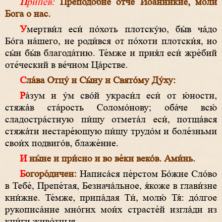
Припев:
Преподобне отче Иоанникие, моли
Бога о нас.
Умертви́л еси́ по́хоть плотску́ю, бы́в ча́до
Бо́га на́шего, не роди́вся от по́хоти плотски́я, но
сы́н бы́в благода́тию. Те́мже и прия́л еси́ жре́бий
оте́ческий в ве́чном Ца́рстве.
Сла́ва Отцу́ и Сы́ну и Свято́му Ду́ху:
Ра́зум и у́м сво́й украси́л еси́ от ю́ности,
стяжа́в ста́рость Соломо́нову; оба́че всю́
сладостра́стную пи́щу отмета́л еси́, потща́вся
стяжа́ти нестаре́ющую пи́щу трудо́м и боле́зньми
свои́х подвиго́в, блаже́нне.
И ны́не и при́сно и во ве́ки веко́в. Ами́нь.
Богоро́дичен:
Написа́ся пе́рстом Бо́жие Сло́во
в Тебе́, Препе́тая, Безнача́льное, я́коже в глави́зне
кни́жне. Те́мже, припа́дая Ти́, молю́ Тя́: до́лгое
рукописа́ние мно́гих мои́х страсте́й изгла́ди из
кни́ги живо́тныя.