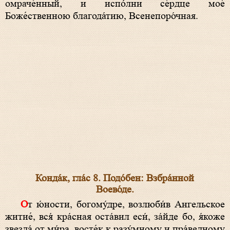
омраче́нный, и испо́лни се́рдце мое́
Боже́ственною благода́тию, Всенепоро́чная.
Конда́к, гла́с 8. Подо́бен: Взбра́нной
Воево́де.
От ю́ности, богому́дре, возлюби́в Ангельское
житие́, вся́ кра́сная оста́вил еси́, за́йде бо, я́коже
звезда́ от ми́ра, восте́к к разу́мному и пра́ведному