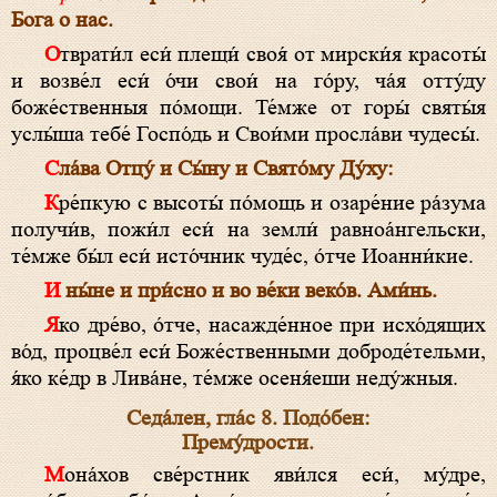
Бога о нас.
Отврати́л еси́ плещи́ своя́ от мирски́я красоты́
и возве́л еси́ о́чи свои́ на го́ру, ча́я отту́ду
боже́ственныя по́мощи. Те́мже от горы́ святы́я
услы́ша тебе́ Госпо́дь и Свои́ми просла́ви чудесы́.
Сла́ва Отцу́ и Сы́ну и Свято́му Ду́ху:
Кре́пкую с высоты́ по́мощь и озаре́ние ра́зума
получи́в, пожи́л еси́ на земли́ равноа́нгельски,
те́мже бы́л еси́ исто́чник чуде́с, о́тче Иоанни́кие.
И ны́не и при́сно и во ве́ки веко́в. Ами́нь.
Яко дре́во, о́тче, насажде́нное при исхо́дящих
во́д, процве́л еси́ Боже́ственными доброде́тельми,
я́ко ке́др в Лива́не, те́мже осеня́еши неду́жныя.
Седа́лен, гла́с 8. Подо́бен:
Прему́дрости.
Мона́хов све́рстник яви́лся еси́, му́дре,