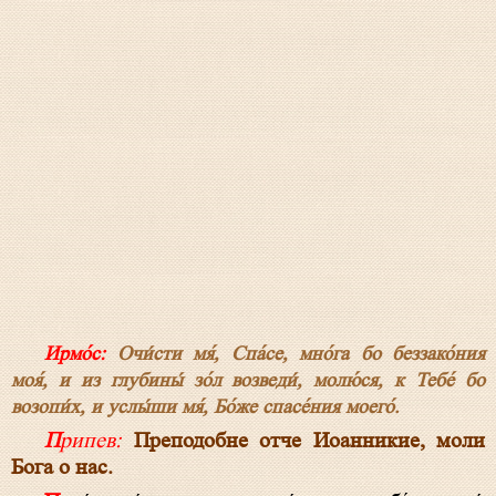
Ирмо́с:
Очи́сти мя́, Спа́се, мно́га бо беззако́ния
моя́, и из глубины́ зо́л возведи́, молю́ся, к Тебе́ бо
возопи́х, и услы́ши мя́, Бо́же спасе́ния моего́.
Припев:
Преподобне отче Иоанникие, моли
Бога о нас.