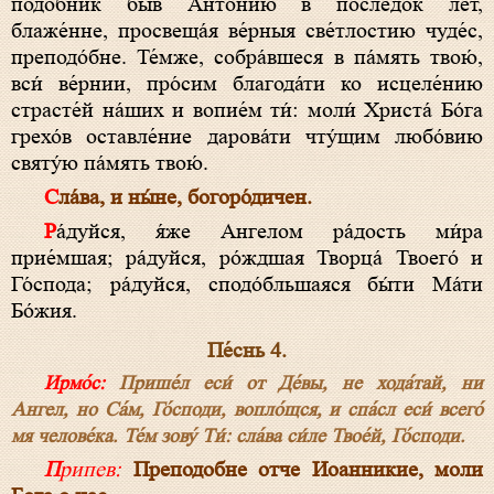
подо́бник бы́в Анто́нию в после́док ле́т,
блаже́нне, просвеща́я ве́рныя све́тлостию чуде́с,
преподо́бне. Те́мже, собра́вшеся в па́мять твою́,
вси́ ве́рнии, про́сим благода́ти ко исцеле́нию
страсте́й на́ших и вопие́м ти́: моли́ Христа́ Бо́га
грехо́в оставле́ние дарова́ти чту́щим любо́вию
святу́ю па́мять твою́.
Сла́ва, и ны́не, богоро́дичен.
Ра́дуйся, я́же Ангелом ра́дость ми́ра
прие́мшая; ра́дуйся, ро́ждшая Творца́ Твоего́ и
Го́спода; ра́дуйся, сподо́бльшаяся бы́ти Ма́ти
Бо́жия.
Пе́снь 4.
Ирмо́с:
Прише́л еси́ от Де́вы, не хода́тай, ни
Ангел, но Са́м, Го́споди, вопло́щся, и спа́сл еси́ всего́
мя челове́ка. Те́м зову́ Ти́: сла́ва си́ле Твое́й, Го́споди.
Припев:
Преподобне отче Иоанникие, моли