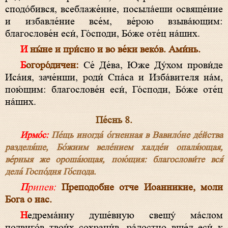
сподо́бився, всеблаже́нне, посыла́еши освяще́ние
и избавле́ние все́м, ве́рою взыва́ющим:
благослове́н еси́, Го́споди, Бо́же оте́ц на́ших.
И ны́не и при́сно и во ве́ки веко́в. Ами́нь.
Богоро́дичен:
Се́ Де́ва, Юже Ду́хом прови́де
Иса́ия, заче́нши, роди́ Спа́са и Изба́вителя на́м,
пою́щим: благослове́н еси́, Го́споди, Бо́же оте́ц
на́ших.
Пе́снь 8.
Ирмо́с:
Пе́щь иногда́ о́гненная в Вавило́не де́йства
разделя́ше, Бо́жиим веле́нием халде́и опаля́ющая,
ве́рныя же ороша́ющая, пою́щия: благослови́те вся́
дела́ Госпо́дня Го́спода.
Припев:
Преподобне отче Иоанникие, моли
Бога о нас.
Недрема́нну душе́вную свещу́ ма́слом
подвиго́в твои́х сохрани́в, ра́достно вше́л еси́ к