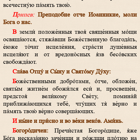
всечестну́ю па́мять твою́.
Припев:
Преподобне отче Иоанникие, моли
Бога о нас.
В земли́ положе́нныя твоя́ свяще́нныя мо́щи
освяща́ются, стяжа́вши Боже́ственную благода́ть,
е́юже то́чат исцеле́ния, стра́сти душе́вныя
исцеля́ют и от вредоно́сных я́зв бесо́вских
свобожда́ют.
Сла́ва Отцу́ и Сы́ну и Свято́му Ду́ху:
Боже́ственными добро́тами, о́тче, обложе́н,
святы́м житие́м обожи́лся еси́ и, просвеще́н,
предстоя́ вели́кому Све́ту, помина́й
приближа́ющихся тебе́, чту́щих тя́ ве́рно и
па́мять твою́ ве́рно соверша́ющих.
И ны́не и при́сно и во ве́ки веко́в. Ами́нь.
Богоро́дичен:
Пречи́стая Богоро́дице, я́же
Бо́га несказа́нно заче́нши и ро́ждши пло́тию на