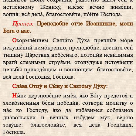
нетле́нному Жениху́, иде́же ве́чно живе́ши,
вопия́: вся́ дела́, благослови́те, по́йте Го́спода.
Припев:
Преподобне отче Иоанникие, моли
Бога о нас.
Окормле́нием Свята́го Ду́ха преплы́в мо́ре
искуше́ний немо́кренно, преподо́бне, дости́гл еси́
тишину́ Ца́рствия небе́снаго, потопи́в неви́димыя
враги́ сле́зными струя́ми, отону́дуже источа́еши
цельбы́ приходя́щим и вопию́щим: благослови́те,
вся́ дела́ Госпо́дня, Го́спода.
Сла́ва Отцу́ и Сы́ну и Свято́му Ду́ху:
Ны́не дерзнове́ние име́я, я́ко Бо́гу предстоя́ и
злоко́зненныя бе́сы победи́в, сотвори́ моли́тву о
на́с ко Го́споду, я́ко да изба́вимся собла́знов
диа́вольских и ве́чных избу́дем му́к, ве́рою
зову́ще: благослови́те, вся́ дела́ Госпо́дня,
Го́спода.