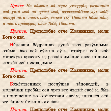
Ирмо́с:
На ка́мени мя́ ве́ры утверди́в, разшири́л
еси́ уста́ моя́ на враги́ моя́, возвесели́бося ду́х мо́й,
внегда́ пе́ти: не́сть свя́т, я́коже Ты́, Го́споди Бо́же на́ш,
и не́сть пра́веден, па́че Тебе́, Го́споди.
Припев:
Преподобне отче Иоанникие, моли
Бога о нас.
Ви́девши бо́дренная душа́ твоя́ разу́мныма
очи́ма, я́ко вся́ су́етна су́ть, отве́ргл еси́ всю́
мирску́ю красоту́ и, разда́в име́ние свое́ ни́щим,
стяжа́л еси́ некра́домое.
Припев:
Преподобне отче Иоанникие, моли
Бога о нас.
Боже́ственных послу́шав за́поведей, в
молча́нии пребы́л еси́ чрез все́ житие́ свое́ и, бы́в
в поноше́ние во оте́чествии свое́м, пита́лся еси́
жела́нием и́стинныя сла́вы.
Припев:
Преподобне отче Иоанникие, моли