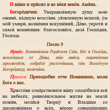
И ны́не и при́сно и во ве́ки веко́в. Ами́нь.
Богоро́дичен:
Умерщвле́нную ду́шу мою́
оживи́, па́дшую возста́ви, уя́звленную исцели́, у́м
мо́й умири́, волне́ния искуше́ний, Де́во, укроти́ и
спаси́ вопию́щия: благослови́те, дела́ Госпо́дня,
Го́спода.
Песнь 9
Ирмо́с:
Безнача́льна Роди́теля Сы́н, Бо́г и Госпо́дь,
вопло́щься от Де́вы, на́м яви́ся, омраче́нная
просвети́ти, собра́ти расточе́нная, те́м Всепе́тую
Богоро́дицу, велича́ем.
Припев:
Преподобне отче Иоанникие, моли
Бога о нас.
Христо́ви соца́рствовати вы́ну сподо́бился еси́
на небесе́х, равноа́нгельное житие́ на земли́
пожи́в, моли́ся Творцу́ и Влады́це со
дерзнове́нием о все́х, ве́рою соверша́ющих