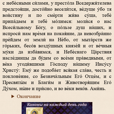
с небе́сными си́лами, у престо́ла Вседержи́телева
предстоя́щи, досто́йно весели́тся, ве́дуще у́бо тя
вои́стину и по сме́рти жи́ва су́ща, тебе́
припа́даем и тебе́ мо́лимся: моли́ся о нас
Всеси́льному Бо́гу, о по́льзе душ на́ших, и
испроси́ нам вре́мя на покая́ние, да невозбра́нно
пре́йдем от земли́ на Не́бо, от мыта́рств же
го́рьких, бесо́в возду́шных князе́й и от ве́чныя
му́ки да изба́вимся, и Небе́снаго Ца́рствия
насле́дницы да бу́дем со все́ми пра́ведными, от
ве́ка угоди́вшими Го́споду на́шему Иису́су
Христу́: Ему́ же подоба́ет вся́кая сла́ва, честь и
поклоне́ние, со Безнача́льным Его́ Отце́м, и с
Пресвяты́м и Благи́м и Животворя́щим Его́
Ду́хом, ны́не и при́сно, и во ве́ки веко́в. Ами́нь.
Окончание