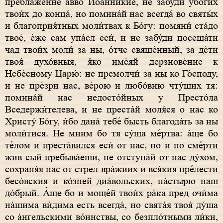
преблаже́нне а́вво Иоанникие, не забу́ди убо́гих
твои́х до конца́, но помина́й нас всегда́ во святы́х
и благоприя́тных моли́твах к Бо́гу: помяни́ ста́до
твое́, е́же сам упа́сл еси́, и не забу́ди посеща́ти
чад твои́х моли́ за ны, о́тче свяще́нный, за де́ти
твоя́ духо́вныя, я́ко име́яй дерзнове́ние к
Небе́сному Царю́: не премолчи́ за ны ко Го́споду,
и не пре́зри нас, ве́рою и любо́вию чту́щих тя:
помина́й нас недосто́йных у Престо́ла
Вседержи́телева, и не преста́й моля́ся о нас ко
Христу́ Бо́гу, и́бо дана́ тебе́ бысть благода́ть за ны
моли́тися. Не мним бо тя су́ща ме́ртва: а́ще бо
те́лом и преста́вился еси́ от нас, но и по сме́рти
жив сый пребыва́еши, не отступа́й от нас ду́хом,
сохраня́я нас от стрел вра́жиих и вся́кия пре́лести
бесо́вския и ко́зней диа́вольских, па́стырю наш
до́брый. А́ще бо и моще́й твои́х ра́ка пред очи́ма
на́шима ви́дима есть всегда́, но свята́я твоя́ ду́ша
со а́нгельскими во́инствы, со безпло́тными ли́ки,