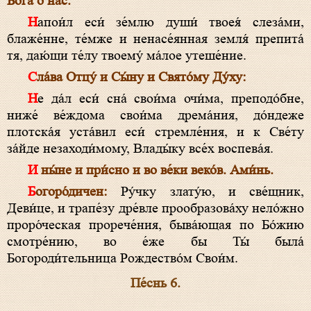
Бога о нас.
Напои́л еси́ зе́млю души́ твоея́ слеза́ми,
блаже́нне, те́мже и ненасе́янная земля́ препита́
тя, даю́щи те́лу твоему́ ма́лое утеше́ние.
Сла́ва Отцу́ и Сы́ну и Свято́му Ду́ху:
Не да́л еси́ сна́ свои́ма очи́ма, преподо́бне,
ниже́ ве́ждома свои́ма дрема́ния, до́ндеже
плотска́я уста́вил еси́ стремле́ния, и к Све́ту
за́йде незаходи́мому, Влады́ку все́х воспева́я.
И ны́не и при́сно и во ве́ки веко́в. Ами́нь.
Богоро́дичен:
Ру́чку злату́ю, и све́щник,
Деви́це, и трапе́зу дре́вле прообразова́ху нело́жно
проро́ческая прорече́ния, быва́ющая по Бо́жию
смотре́нию, во е́же бы Ты́ была́
Богороди́тельница Рождество́м Свои́м.
Пе́снь 6.