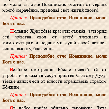
но молю́ тя, о́тче Иоанни́кие: отжени́ от се́рдца
моего́ омраче́ние, преподая́ све́т жития́ твоего́.
Припев:
Преподобне отче Иоанникие, моли
Бога о нас.
Жела́ние Христо́вы красоты́ стяжа́в, затвори́л
еси́ чу́вства своя́ от всего́ тле́ннаго и
мимотеку́щаго и по́двигами души́ своея́ возше́л
еси́ на высоту́, блаже́нне.
Припев:
Преподобне отче Иоанникие, моли
Бога о нас.
Вели́кое смотре́ние Бо́жие освяти́ тя́ от
утро́бы и показа́ тя́ сосу́д прия́тен Свято́му Ду́ху,
те́мже яви́лся еси́ от ю́ности огражда́емь стра́хом
Бо́жиим.
Припев:
Преподобне отче Иоанникие, моли
Бога о нас.
От небе́с прие́м оби́льно дарова́ние Ду́ха