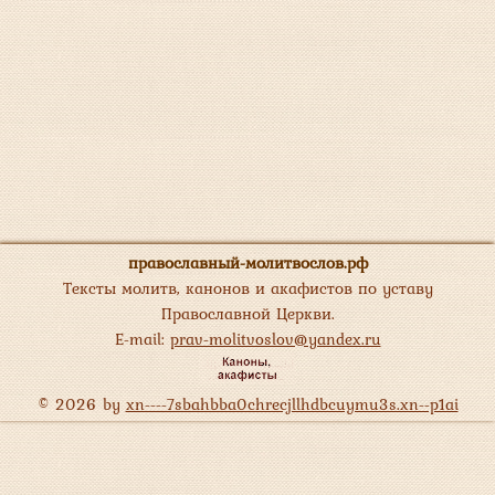
православный-молитвослов.рф
Тексты молитв, канонов и акафистов по уставу
Православной Церкви.
E-mail:
prav-molitvoslov@yandex.ru
© 2026 by
xn----7sbahbba0chrecjllhdbcuymu3s.xn--p1ai