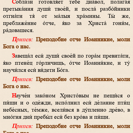
Собла́зн готовля́ет тебе́ диа́вол, полага́я
претыка́ния души́ твое́й, и посла́ разбо́йники
отгна́ти тя́ от ма́лыя хра́мины. Ты́ же,
преблаже́нне о́тче, я́ко за Христа́ гони́м,
ра́довашеся.
Припев:
Преподобне отче Иоанникие, моли
Бога о нас.
Завеща́л еси́ души́ свое́й по гора́м превита́ти,
я́ко птене́ц го́рличищь, о́тче Иоанни́кие, и ту́
научи́лся еси́ ви́дети Бо́га.
Припев:
Преподобне отче Иоанникие, моли
Бога о нас.
Науче́н зако́ном Христо́вым не пещи́ся о
пи́щи и о оде́жди, испо́лнил еси́ де́лание пти́ц
небе́сных, те́мже, всели́вся в ду́пленно дре́во, в
мно́гия дни́ пребы́л еси́ без кро́ва и пи́щи.
Припев:
Преподобне отче Иоанникие, моли