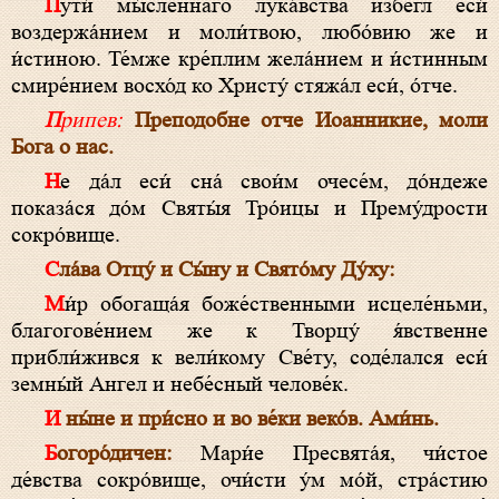
Пути́ мы́сленнаго лука́вства избе́гл еси́
воздержа́нием и моли́твою, любо́вию же и
и́стиною. Те́мже кре́плим жела́нием и и́стинным
смире́нием восхо́д ко Христу́ стяжа́л еси́, о́тче.
Припев:
Преподобне отче Иоанникие, моли
Бога о нас.
Не да́л еси́ сна́ свои́м очесе́м, до́ндеже
показа́ся до́м Святы́я Тро́ицы и Прему́дрости
сокро́вище.
Сла́ва Отцу́ и Сы́ну и Свято́му Ду́ху:
Ми́р обогаща́я боже́ственными исцеле́ньми,
благогове́нием же к Творцу́ я́вственне
прибли́жився к вели́кому Све́ту, соде́лался еси́
земны́й Ангел и небе́сный челове́к.
И ны́не и при́сно и во ве́ки веко́в. Ами́нь.
Богоро́дичен:
Мари́е Пресвята́я, чи́стое
де́вства сокро́вище, очи́сти у́м мо́й, стра́стию