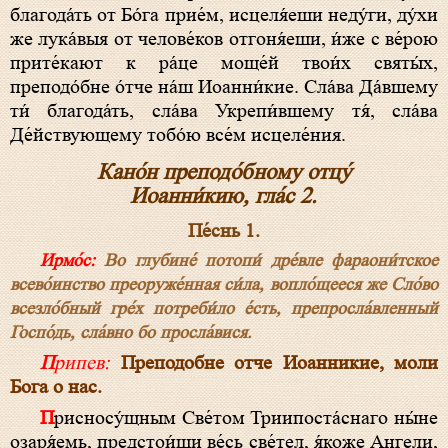
благода́ть от Бо́га прие́м, исцеля́еши неду́ги, ду́хи
же лука́выя от челове́ков отгоня́еши, и́же с ве́рою
прите́кают к ра́це моще́й твои́х святы́х,
преподо́бне о́тче на́ш Иоанни́кие. Сла́ва Да́вшему
ти́ благода́ть, сла́ва Укрепи́вшему тя́, сла́ва
Де́йствующему тобо́ю все́м исцеле́ния.
Кано́н преподо́бному отцу́
Иоанни́кию, гла́с 2.
Пе́снь 1.
Ирмо́с:
Во глубине́ потопи́ дре́вле фараони́тское
всево́инство преоруже́нная си́ла, вопло́щееся же Сло́во
всезло́бный гре́х потреби́ло е́сть, препросла́вленный
Госпо́дь, сла́вно бо просла́вися.
Припев:
Преподобне отче Иоанникие, моли
Бога о нас.
Присносу́щным Све́том Триипоста́снаго ны́не
озаря́емь, предстои́ши ве́сь све́тел, я́коже Ангели,