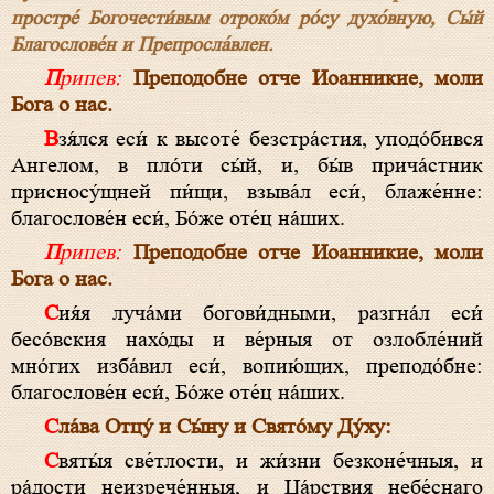
простре́ Богочести́вым отроко́м ро́су духо́вную, Сы́й
Благослове́н и Препросла́влен.
Припев:
Преподобне отче Иоанникие, моли
Бога о нас.
Взя́лся еси́ к высоте́ безстра́стия, уподо́бився
Ангелом, в пло́ти сы́й, и, бы́в прича́стник
присносу́щней пи́щи, взыва́л еси́, блаже́нне:
благослове́н еси́, Бо́же оте́ц на́ших.
Припев:
Преподобне отче Иоанникие, моли
Бога о нас.
Сия́я луча́ми богови́дными, разгна́л еси́
бесо́вския нахо́ды и ве́рныя от озлобле́ний
мно́гих изба́вил еси́, вопию́щих, преподо́бне:
благослове́н еси́, Бо́же оте́ц на́ших.
Сла́ва Отцу́ и Сы́ну и Свято́му Ду́ху:
Святы́я све́тлости, и жи́зни безконе́чныя, и
ра́дости неизрече́нныя, и Ца́рствия небе́снаго