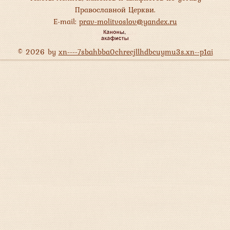
Православной Церкви.
E-mail:
prav-molitvoslov@yandex.ru
© 2026 by
xn----7sbahbba0chrecjllhdbcuymu3s.xn--p1ai