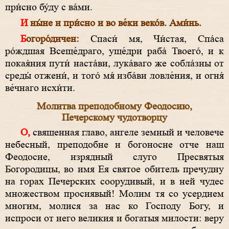
при́сно бу́ду с ва́ми.
И ны́не и при́сно и во ве́ки веко́в. Ами́нь.
Богоро́дичен:
Спаси́ мя, Чи́стая, Спа́са
ро́ждшая Всеще́драго, уще́дри раба́ Твоего́, и к
покая́ния пути́ наста́ви, лука́ваго же собла́зны от
среды́ отжени́, и того́ мя́ изба́ви ловле́ния, и огня́
ве́чнаго исхи́ти.
Молитва преподобному Феодосию,
Печерскому чудотворцу
О, священная главо, ангеле земный и человече
небесный, преподобне и богоносне отче наш
Феодосие, изрядный слуго Пресвятыя
Богородицы, во имя Ея святое обитель пречудну
на горах Печерских соорудивый, и в ней чудес
множеством просиявый! Молим тя со усердием
многим, молися за нас ко Господу Богу, и
испроси от него великия и богатыя милости: веру