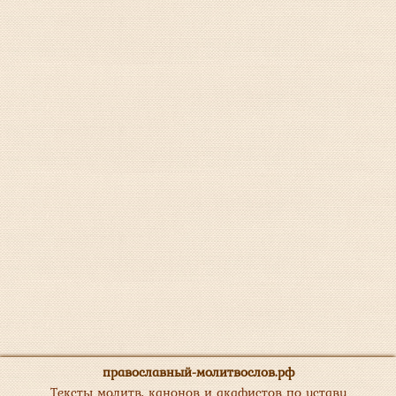
православный-молитвослов.рф
Тексты молитв, канонов и акафистов по уставу