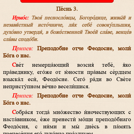
Пе́снь 3.
Ирмо́с:
Твоя́ песносло́вцы, Богоро́дице, живы́й и
незави́стный исто́чниче, ли́к себе́ совоку́пльшия,
духо́вно утверди́, в боже́ственней Твое́й сла́ве, венце́в
сла́вы сподо́би.
Припев:
Преподобне отче Феодосие, моли́
Бо́га о нас.
Све́т немерца́ющий возсия́ тебе́, я́ко
пра́веднику, его́же от ю́ности пра́вым се́рдцем
взыска́л еси́, Феодо́сие. Сего́ ра́ди во Све́те
непристу́пном ве́чно весели́шися.
Припев:
Преподобне отче Феодосие, моли́
Бо́га о нас.
Собра́ся тогда́ мно́жество и́ночествующих с
наста́вником, е́же пренести́ мо́щи преподо́бнаго
Феодо́сия, с ни́ми и мы́ дне́сь в па́мять
пренесе́ния его́ духо́вно пра́зднуем.