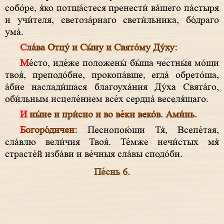
собо́ре, я́ко потща́стеся пренести́ ва́шего па́стыря
и учи́теля, светоза́рнаго свети́льника, бо́драго
ума́.
Сла́ва Отцу́ и Сы́ну и Свято́му Ду́ху:
Ме́сто, иде́же положены́ бы́ша честны́я мо́щи
твоя́, преподо́бне, прокопа́вше, егда́ обрето́ша,
а́бие наслади́шася благоуха́ния Ду́ха Свята́го,
оби́льным исцеле́нием все́х сердца́ веселя́щаго.
И ны́не и при́сно и во ве́ки веко́в. Ами́нь.
Богоро́дичен:
Песнопою́щи Тя́, Всепе́тая,
сла́влю вели́чия Твоя́. Те́мже нечи́стых мя́
страсте́й изба́ви и ве́чныя сла́вы сподо́би.
Пе́снь 6.