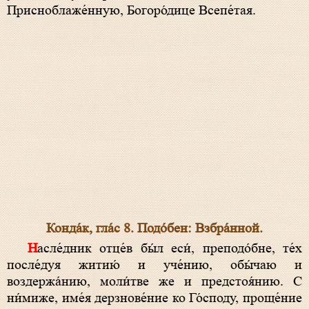
Присноблаже́нную, Богоро́дице Всепе́тая.
Конда́к, гла́с 8. Подо́бен: Взбра́нной.
Насле́дник отце́в бы́л еси́, преподо́бне, те́х
после́дуя житию́ и уче́нию, обы́чаю и
воздержа́нию, моли́тве же и предстоя́нию. С
ни́миже, име́я дерзнове́ние ко Го́споду, проще́ние