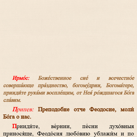
Ирмо́с:
Боже́ственное сие́ и всечестно́е
соверша́юще пра́зднество, богому́дрии, Богома́тере,
прииди́те рука́ми воспле́щим, от Нея́ ро́ждшагося Бо́га
сла́вим.
Припев:
Преподобне отче Феодосие, моли́
Бо́га о нас.
Прииди́те, ве́рнии, пе́сни духо́вныя
принося́ще, Феодо́сия любо́вию ублажи́м и по