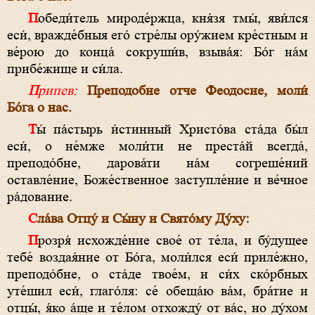
Победи́тель мироде́ржца, кня́зя тмы́, яви́лся
еси́, вражде́бныя его́ стре́лы ору́жием кре́стным и
ве́рою до конца́ сокруши́в, взыва́я: Бо́г на́м
прибе́жище и си́ла.
Припев:
Преподобне отче Феодосие, моли́
Бо́га о нас.
Ты́ па́стырь и́стинный Христо́ва ста́да бы́л
еси́, о не́мже моли́ти не преста́й всегда́,
преподо́бне, дарова́ти на́м согреше́ний
оставле́ние, Боже́ственное заступле́ние и ве́чное
ра́дование.
Сла́ва Отцу́ и Сы́ну и Свято́му Ду́ху:
Прозря́ исхожде́ние свое́ от те́ла, и бу́дущее
тебе́ воздая́ние от Бо́га, моли́лся еси́ приле́жно,
преподо́бне, о ста́де твое́м, и си́х ско́рбных
уте́шил еси́, глаго́ля: се́ обеща́ю ва́м, бра́тие и
отцы́, я́ко а́ще и те́лом отхожду́ от ва́с, но ду́хом