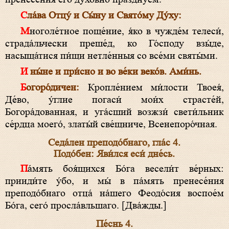
Сла́ва Отцу́ и Сы́ну и Свято́му Ду́ху:
Многоле́тное поще́ние, я́ко в чужде́м телеси́,
страда́льчески преше́д, ко Го́споду взы́де,
насыща́тися пи́щи нетле́нныя со все́ми святы́ми.
И ны́не и при́сно и во ве́ки веко́в. Ами́нь.
Богоро́дичен:
Кропле́нием ми́лости Твоея́,
Де́во, у́глие погаси́ мои́х страсте́й,
Богора́дованная, и уга́сший возжзи́ свети́льник
се́рдца моего́, златы́й све́щниче, Всенепоро́чная.
Седа́лен преподо́бнаго, гла́с 4.
Подо́бен: Яви́лся еси́ дне́сь.
Па́мять боя́щихся Бо́га весели́т ве́рных:
прииди́те у́бо, и мы́ в па́мять пренесе́ния
преподо́бнаго отца́ на́шего Феодо́сия воспое́м
Бо́га, сего́ просла́вльшаго. [Два́жды.]
Пе́снь 4.