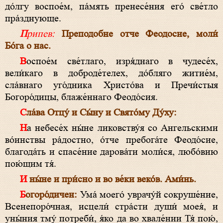
до́лгу воспое́м, па́мять пренесе́ния его́ све́тло
пра́зднующе.
Припев:
Преподобне отче Феодосие, моли́
Бо́га о нас.
Воспое́м све́тлаго, изря́днаго в чудесе́х,
вели́каго в доброде́телех, до́бляго житие́м,
сла́внаго уго́дника Христо́ва и Пречи́стыя
Богоро́дицы, блаже́ннаго Феодо́сия.
Сла́ва Отцу́ и Сы́ну и Свято́му Ду́ху:
На небесе́х ны́не ликовству́я со Ангельскими
во́инствы ра́достно, о́тче пребога́те Феодо́сие,
благода́ть и спасе́ние дарова́ти моли́ся, любо́вию
пою́щим тя́.
И ны́не и при́сно и во ве́ки веко́в. Ами́нь.
Богоро́дичен:
Ума́ моего́ уврачу́й сокруше́ние,
Всенепоро́чная, исцели́ стра́сти души́ моея́, и
уны́ния тму́ потреби́, я́ко да во хвале́нии Тя́ пою́,