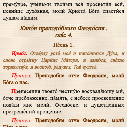
прему́дре, уче́ньми твои́ми вся́ просвети́л еси́,
цевни́це духо́вная, моли́ Христа́ Бо́га спасти́ся
душа́м на́шим.
Кано́н преподо́бнаго Феодо́сия .
гла́с 4.
Пе́снь 1.
Ирмо́с:
Отве́рзу уста́ моя́ и напо́лнятся Ду́ха, и
сло́во отры́гну Цари́це Ма́тери, и явлю́ся, све́тло
торжеству́я, и воспою́, ра́дуяся, Тоя́ чудеса́.
Припев:
Преподобне отче Феодосие, моли́
Бо́га о нас.
Пренесе́ния твоего́ честну́ю восхваля́ющу ми́,
о́тче преблаже́нне, па́мять, с небесе́ просвеще́ние
пода́ти мне́ моли́, Феодо́сие, и душетле́нных
прегреше́ний проще́ние.
Припев:
Преподобне отче Феодосие, моли́