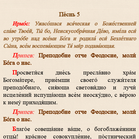
Пе́снь 5
Ирмо́с:
Ужасо́шася вся́ческая о Боже́ственней
сла́ве Твое́й, Ты́ бо, Неискусобра́чная Де́во, име́ла еси́
во утро́бе над все́ми Бо́га и родила́ еси́ Безле́тнаго
Сы́на, все́м воспева́ющим Тя́ ми́р подава́ющая.
Припев:
Преподобне отче Феодосие, моли́
Бо́га о нас.
Просвети́ся дне́сь пресла́вно хра́м
Богома́тере, прие́мши своего́ служи́теля
преподо́бнаго, сия́юща светови́дно и лучи́
исцеле́ний испуща́юща все́м неоску́дно, с ве́рою
к нему́ приходя́щим.
Припев:
Преподобне отче Феодосие, моли́
Бо́га о нас.
Благо́е совеща́ние ва́ше, о богоблаже́ннии
отцы́! кра́сное совокупле́ние, по́стнический