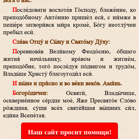
Бо́га о нас.
После́довати восхоте́в Го́споду, блаже́нне, ко
преподо́бному Анто́нию прише́л еси́, с ни́мже в
пеще́ре затвори́вся ми́ра кроме́, Бо́гу неотлу́чен
пребы́л еси́.
Сла́ва Отцу́ и Сы́ну и Свято́му Ду́ху:
Поревнова́в Вели́кому Феодо́сию, о́бщаго
жития́ нача́льнику, нра́вом и житие́м,
преподо́бне, того́ после́дуя по́двигом и трудо́м,
Влады́це Христу́ благоугоди́л еси́.
И ны́не и при́сно и во ве́ки веко́в. Ами́нь.
Богоро́дичен:
Освяти́, Влады́чице,
оскверне́нное се́рдце мое́, Яже Пресвято́е Сло́во
ро́ждшая, су́щи все́х святе́йшая вы́шних си́л,
еди́на Всепе́тая.
Наш сайт просит помощи!