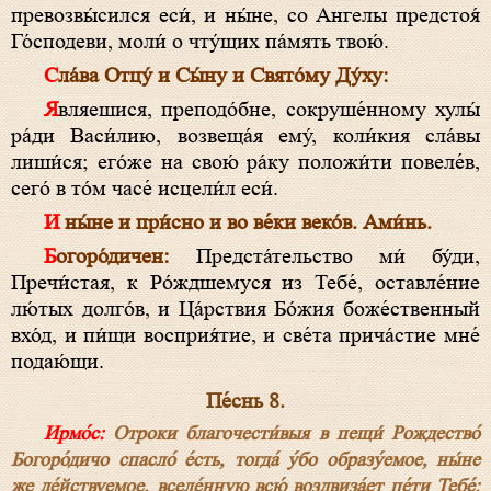
превозвы́сился еси́, и ны́не, со Ангелы предстоя́
Го́сподеви, моли́ о чту́щих па́мять твою́.
Сла́ва Отцу́ и Сы́ну и Свято́му Ду́ху:
Являешися, преподо́бне, сокруше́нному хулы́
ра́ди Васи́лию, возвеща́я ему́, коли́кия сла́вы
лиши́ся; его́же на свою́ ра́ку положи́ти повеле́в,
сего́ в то́м часе́ исцели́л еси́.
И ны́не и при́сно и во ве́ки веко́в. Ами́нь.
Богоро́дичен:
Предста́тельство ми́ бу́ди,
Пречи́стая, к Ро́ждшемуся из Тебе́, оставле́ние
лю́тых долго́в, и Ца́рствия Бо́жия боже́ственный
вхо́д, и пи́щи восприя́тие, и све́та прича́стие мне́
подаю́щи.
Пе́снь 8.
Ирмо́с:
Отроки благочести́выя в пещи́ Рождество́
Богоро́дичо спасло́ е́сть, тогда́ у́бо образу́емое, ны́не
же де́йствуемое, вселе́нную всю́ воздвиза́ет пе́ти Тебе́: