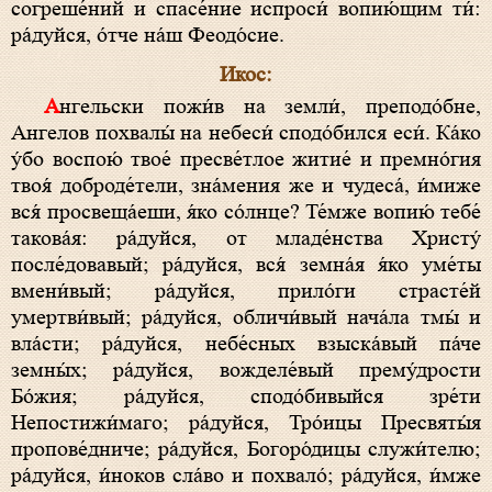
согреше́ний и спасе́ние испроси́ вопию́щим ти́:
ра́дуйся, о́тче на́ш Феодо́сие.
Икос:
Ангельски пожи́в на земли́, преподо́бне,
Ангелов похвалы́ на небеси́ сподо́бился еси́. Ка́ко
у́бо воспою́ твое́ пресве́тлое житие́ и премно́гия
твоя́ доброде́тели, зна́мения же и чудеса́, и́миже
вся́ просвеща́еши, я́ко со́лнце? Те́мже вопию́ тебе́
такова́я: ра́дуйся, от младе́нства Христу́
после́довавый; ра́дуйся, вся́ земна́я я́ко уме́ты
вмени́вый; ра́дуйся, прило́ги страсте́й
умертви́вый; ра́дуйся, обличи́вый нача́ла тмы́ и
вла́сти; ра́дуйся, небе́сных взыска́вый па́че
земны́х; ра́дуйся, вожделе́вый прему́дрости
Бо́жия; ра́дуйся, сподо́бивыйся зре́ти
Непостижи́маго; ра́дуйся, Тро́ицы Пресвяты́я
пропове́дниче; ра́дуйся, Богоро́дицы служи́телю;
ра́дуйся, и́ноков сла́во и похвало́; ра́дуйся, и́мже