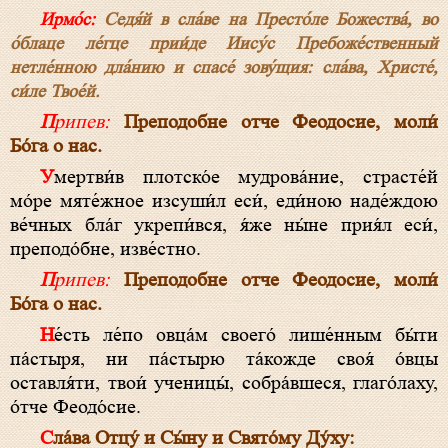
Ирмо́с:
Седя́й в сла́ве на Престо́ле Божества́, во
о́блаце ле́гце прии́де Иису́с Пребоже́ственный
нетле́нною дла́нию и спасе́ зову́щия: сла́ва, Христе́,
си́ле Твое́й.
Припев:
Преподобне отче Феодосие, моли́
Бо́га о нас.
Умертви́в плотско́е мудрова́ние, страсте́й
мо́ре мяте́жное изсуши́л еси́, еди́ною наде́ждою
ве́чных бла́г укрепи́вся, я́же ны́не прия́л еси́,
преподо́бне, изве́стно.
Припев:
Преподобне отче Феодосие, моли́
Бо́га о нас.
Не́сть ле́по овца́м своего́ лише́нным бы́ти
па́стыря, ни па́стырю та́кожде своя́ о́вцы
оставля́ти, твои́ ученицы́, собра́вшеся, глаго́лаху,
о́тче Феодо́сие.
Сла́ва Отцу́ и Сы́ну и Свято́му Ду́ху: