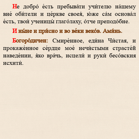
Не добро́ е́сть пребыва́ти учи́телю на́шему
вне́ оби́тели и це́ркве своея́, ю́же са́м основа́л
е́сть, твои́ ученицы́ глаго́лаху, о́тче преподо́бне.
И ны́не и при́сно и во ве́ки веко́в. Ами́нь.
Богоро́дичен:
Смире́нное, еди́на Чи́стая, и
прокаже́нное се́рдце мое́ нечи́стыми страсте́й
наведе́нии, я́ко вра́чь, исцели́ и руки́ бесо́вския
исхити́.