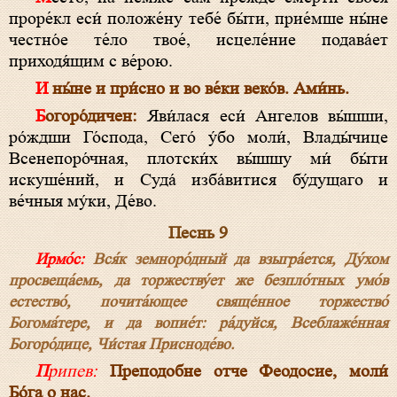
проре́кл еси́ положе́ну тебе́ бы́ти, прие́мше ны́не
честно́е те́ло твое́, исцеле́ние подава́ет
приходя́щим с ве́рою.
И ны́не и при́сно и во ве́ки веко́в. Ами́нь.
Богоро́дичен:
Яви́лася еси́ Ангелов вы́шши,
ро́ждши Го́спода, Сего́ у́бо моли́, Влады́чице
Всенепоро́чная, плотски́х вы́шшу ми́ бы́ти
искуше́ний, и Суда́ изба́витися бу́дущаго и
ве́чныя му́ки, Де́во.
Песнь 9
Ирмо́с:
Вся́к земноро́дный да взыгра́ется, Ду́хом
просвеща́емь, да торжеству́ет же безпло́тных умо́в
естество́, почита́ющее свяще́нное торжество́
Богома́тере, и да вопие́т: ра́дуйся, Всеблаже́нная
Богоро́дице, Чи́стая Присноде́во.
Припев:
Преподобне отче Феодосие, моли́
Бо́га о нас.