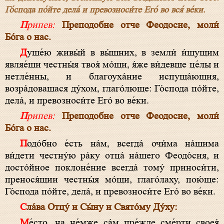
Го́спода по́йте дела́ и превозноси́те Его́ во вся́ ве́ки.
Припев:
Преподобне отче Феодосие, моли́
Бо́га о нас.
Душе́ю живы́й в вы́шних, в земли́ и́щущим
являе́ши честны́я твоя́ мо́щи, я́же ви́девше це́лы и
нетле́нны, и благоуха́ние испуща́ющия,
возра́довашася ду́хом, глаго́люще: Го́спода по́йте,
дела́, и превозноси́те Его́ во ве́ки.
Припев:
Преподобне отче Феодосие, моли́
Бо́га о нас.
Подо́бно е́сть на́м, всегда́ очи́ма на́шима
ви́дети честну́ю ра́ку отца́ на́шего Феодо́сия, и
досто́йное поклоне́ние всегда́ тому́ приноси́ти,
пренося́щии честны́я мо́щи, глаго́лаху, пою́ще:
Го́спода по́йте, дела́, и превозноси́те Его́ во ве́ки.
Сла́ва Отцу́ и Сы́ну и Свято́му Ду́ху:
Ме́сто, на не́мже са́м пре́жде сме́рти своея́