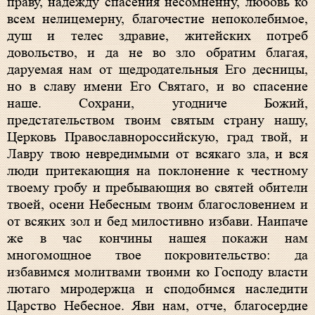
праву, надежду спасения несомненну, любовь ко
всем нелицемерну, благочестие непоколебимое,
душ и телес здравие, житейских потреб
довольство, и да не во зло обратим благая,
даруемая нам от щедродательныя Его десницы,
но в славу имени Его Святаго, и во спасение
наше. Сохрани, угодниче Божий,
предстательством твоим святым страну нашу,
Церковь Православнороссийскую, град твой, и
Лавру твою невредимыми от всякаго зла, и вся
люди притекающия на поклонение к честному
твоему гробу и пребывающия во святей обители
твоей, осени Небесным твоим благословением и
от всяких зол и бед милостивно избави. Наипаче
же в час кончины нашея покажи нам
многомощное твое покровительство: да
избавимся молитвами твоими ко Господу власти
лютаго миродержца и сподобимся наследити
Царство Небесное. Яви нам, отче, благосердие