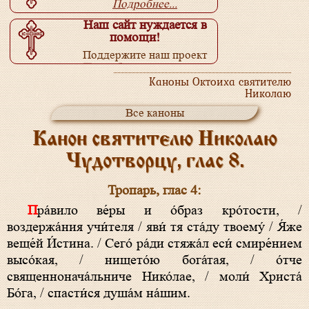
Подробнее...
Наш сайт нуждается в
помощи!
Поддержите наш проект
Подробнее...
Каноны Октоиха святителю
Николаю
Все каноны
Канон святителю Николаю
Чудотворцу, глас 8.
Тропарь, глас 4:
Пра́вило ве́ры и о́браз кро́тости, /
воздержа́ния учи́теля / яви́ тя ста́ду твоему́ / Я́же
веще́й И́стина. / Сего́ ра́ди стяжа́л еси́ смире́нием
высо́кая, / нището́ю бога́тая, / о́тче
священнонача́льниче Нико́лае, / моли́ Христа́
Бо́га, / спасти́ся душа́м на́шим.