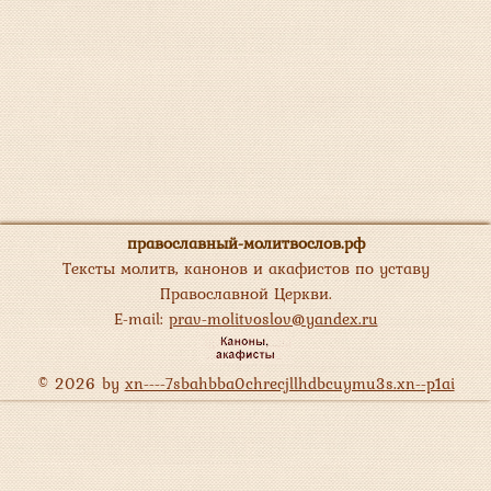
православный-молитвослов.рф
Тексты молитв, канонов и акафистов по уставу
Православной Церкви.
E-mail:
prav-molitvoslov@yandex.ru
© 2026 by
xn----7sbahbba0chrecjllhdbcuymu3s.xn--p1ai