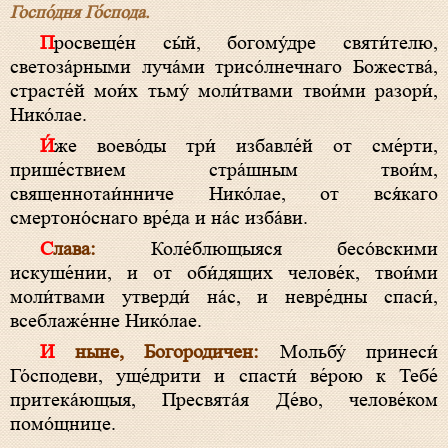
Госпо́дня Го́спода.
Просвеще́н сы́й, богому́дре святи́телю,
светоза́рными луча́ми трисо́лнечнаго Божества́,
страсте́й мои́х тьму́ моли́твами твои́ми разори́,
Нико́лае.
И́же воево́ды три́ избавле́й от сме́рти,
прише́ствием стра́шным твои́м,
священнотаи́нниче Нико́лае, от вся́каго
смертоно́снаго вре́да и на́с изба́ви.
Слава:
Коле́блющыяся бесо́вскими
искуше́нии, и от оби́дящих челове́к, твои́ми
моли́твами утверди́ на́с, и невре́дны спаси́,
всеблаже́нне Нико́лае.
И ныне, Богородичен:
Мольбу́ принеси́
Го́сподеви, уще́дрити и спасти́ ве́рою к Тебе́
притека́ющыя, Пресвята́я Де́во, челове́ком
помо́щнице.