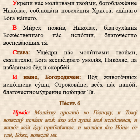
Укрепи́ на́с моли́твами твои́ми, богоблаже́нне
Нико́лае, соблюда́ти повеле́ния Христа́, еди́наго
Бо́га на́шего.
В Ми́рех пожи́в, Нико́лае, благоуха́ния
Боже́ственнаго на́с испо́лни, благоче́стно
воспева́ющих тя́.
Слава:
Уще́дри на́с моли́твами твои́ми,
святи́телю, Бо́га всеще́драго умоля́я, Нико́лае, да
изба́вимся бе́д и скорбе́й.
И ныне, Богородичен:
Во́д живото́чных
испо́лнена су́щи, Отрокови́це, все́х на́с напо́й,
благочестному́дренне пою́щыя Тя́.
Пе́снь 6
Ирмо́с:
Моли́тву пролию́ ко Го́споду, и Тому́
возвещу́ печа́ли моя́: я́ко зо́л душа́ моя́ испо́лнися, и
живо́т мо́й а́ду прибли́жися, и молю́ся я́ко Ио́на: от
тли́, Бо́же, возведи́ мя.