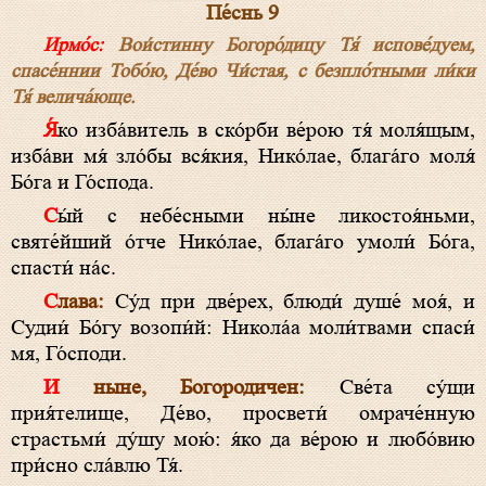
Пе́снь 9
Ирмо́с:
Вои́стинну Богоро́дицу Тя́ испове́дуем,
спасе́ннии Тобо́ю, Де́во Чи́стая, с безпло́тными ли́ки
Тя́ велича́юще.
Я́ко изба́витель в ско́рби ве́рою тя́ моля́щым,
изба́ви мя́ зло́бы вся́кия, Нико́лае, блага́го моля́
Бо́га и Го́спода.
Сы́й с небе́сными ны́не ликостоя́ньми,
святе́йший о́тче Нико́лае, блага́го умоли́ Бо́га,
спасти́ на́с.
Слава:
Су́д при две́рех, блюди́ душе́ моя́, и
Судии́ Бо́гу возопи́й: Никола́а моли́твами спаси́
мя, Го́споди.
И ныне, Богородичен:
Све́та су́щи
прия́телище, Де́во, просвети́ омраче́нную
страстьми́ ду́шу мою́: я́ко да ве́рою и любо́вию
при́сно сла́влю Тя́.