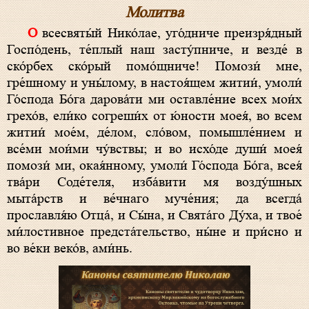
Молитва
О всесвяты́й Нико́лае, уго́дниче преизря́дный
Госпо́день, те́плый наш засту́пниче, и везде́ в
ско́рбех ско́рый помо́щниче! Помози́ мне,
гре́шному и уны́лому, в настоя́щем житии́, умоли́
Го́спода Бо́га дарова́ти ми оставле́ние всех мои́х
грехо́в, ели́ко согреши́х от ю́ности моея́, во всем
житии́ мое́м, де́лом, сло́вом, помышле́нием и
все́ми мои́ми чу́вствы; и во исхо́де души́ моея́
помози́ ми, окая́нному, умоли́ Го́спода Бо́га, всея́
тва́ри Соде́теля, изба́вити мя возду́шных
мыта́рств и ве́чнаго муче́ния; да всегда́
прославля́ю Отца́, и Сы́на, и Свята́го Ду́ха, и твое́
ми́лостивное предста́тельство, ны́не и при́сно и
во ве́ки веко́в, ами́нь.