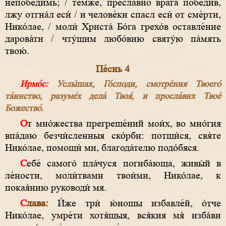
непобеди́мь; / те́мже, пресла́вно врага́ победи́в,
лжу отгна́л еси́ / и челове́ки спасл еси́ от сме́рти,
Нико́лае, / моли́ Христа́ Бо́га грехо́в оставле́ние
дарова́ти / чту́щим любо́вию святу́ю па́мять
твою́.
Пе́снь 4
Ирмо́с:
Услы́шах, Го́споди, смотре́ния Твоего́
та́инство, разуме́х дела́ Твоя́, и просла́вих Твое́
Божество́.
От мно́жества прегреше́ний мои́х, во мно́гия
впа́даю безчи́сленныя ско́рби: потщи́ся, свя́те
Нико́лае, помощи́ ми, благода́телю подо́бяся.
Себе́ самого́ пла́чуся погиба́юща, живы́й в
ле́ности, моли́твами твои́ми, Нико́лае, к
покая́нию руководи́ мя.
Слава:
И́же три́ ю́ношы избавле́й, о́тче
Нико́лае, умре́ти хотя́щыя, вся́кия мя́ изба́ви