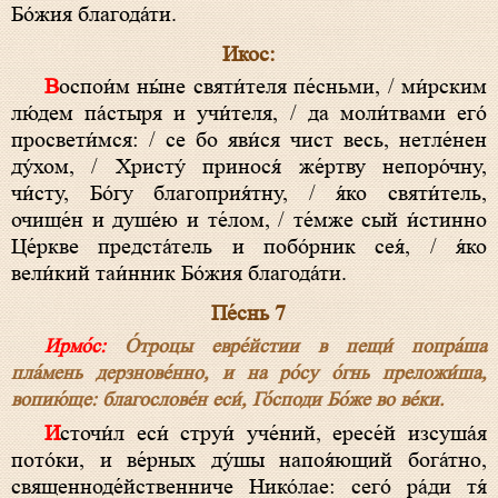
Бо́жия благода́ти.
Икос:
Воспои́м ны́не святи́теля пе́сньми, / ми́рским
лю́дем па́стыря и учи́теля, / да моли́твами его́
просвети́мся: / се бо яви́ся чист весь, нетле́нен
ду́хом, / Христу́ принося́ же́ртву непоро́чну,
чи́сту, Бо́гу благоприя́тну, / я́ко святи́тель,
очище́н и душе́ю и те́лом, / те́мже сый и́стинно
Це́ркве предста́тель и побо́рник сея́, / я́ко
вели́кий таи́нник Бо́жия благода́ти.
Пе́снь 7
Ирмо́с:
О́троцы евре́йстии в пещи́ попра́ша
пла́мень дерзнове́нно, и на ро́су о́гнь преложи́ша,
вопию́ще: благослове́н еси́, Го́споди Бо́же во ве́ки.
Источи́л еси́ струи́ уче́ний, ересе́й изсуша́я
пото́ки, и ве́рных ду́шы напоя́ющий бога́тно,
священноде́йственниче Нико́лае: сего́ ра́ди тя́