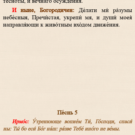
тесноты́, и ве́чнаго осужде́ния.
И ныне, Богородичен:
Де́лати ми́ ра́зумы
небе́сныя, Пречи́стая, укрепи́ мя, и души́ моея́
направля́ющи к живо́тным вхо́дом движе́ния.
Пе́снь 5
Ирмо́с:
У́тренююще вопие́м Ти́, Го́споди, спаси́
ны: Ты́ бо еси́ Бо́г на́ш: ра́зве Тебе́ ино́го не ве́мы.