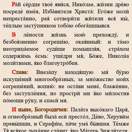
Ра́й се́рдце твое́ яви́ся, Нико́лае, жи́зни дре́во
посреде́ име́я, Изба́вителя Христа́: Его́же моли́
непреста́нно, рая́ сотвори́ти жи́тели вся́ ны́,
те́плым засту́пником тобо́ю обога́щшыяся.
В ле́ности жи́знь мою́ прехожду́, и
безбоя́зненно согреша́ю, окая́нный: и та́мо
неотрица́емое суди́ще помышля́я, стра́хом
содержи́мь е́смь: уще́дри мя́, Бо́же, Никола́а
моли́твами, я́ко благоутро́бен.
Слава:
Внеза́пу находя́щую ми́ бу́рю
искуше́ний многообра́зных, за мно́жество мои́х
согреше́ний, вопию́: не оста́ви мене́, блаже́нне,
без заступле́ния, но простри́ ми я́ко ми́лостив
по́мощи ру́ку, и спаси́ мя.
И ныне, Богородичен:
Пала́та высо́каго Царя́,
и огнеобра́зный была́ еси́ престо́л, Де́во, Херуви́м
превы́шши, и Серафи́м, па́че ума́ бы́вшая. Те́мже
Тя́ вся́кое дыха́ние сла́вит, я́ко Ма́терь Зижди́теля.