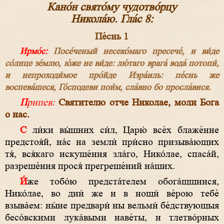
Кано́н свято́му чудотво́рцу
Никола́ю. Гла́с 8:
Пе́снь 1
Ирмо́с:
Посе́ченый несеко́маго пресече́, и ви́де
со́лнце зе́млю, ю́же не ви́де: лю́таго врага́ вода́ потопи́,
и непроходи́мое про́йде Изра́иль: пе́снь же
воспева́шеся, Го́сподеви пои́м, сла́вно бо просла́вися.
Припев:
Святителю отче Николае, моли Бога
о нас.
С ли́ки вы́шних си́л, Царю́ все́х блаже́нне
предстоя́й, на́с на земли́ при́сно призыва́ющих
тя́, вся́каго искуше́ния зла́го, Нико́лае, спаса́й,
разреше́ния прося́ прегреше́ний на́ших.
И́же тобо́ю предста́телем обога́щшиися,
Нико́лае, во дни́ же и в нощи́ ве́рою тебе́
взыва́ем: ны́не предвари́ ны вельми́ бе́дствующыя
бесо́вскими лука́выми наве́ты, и тлетво́рных