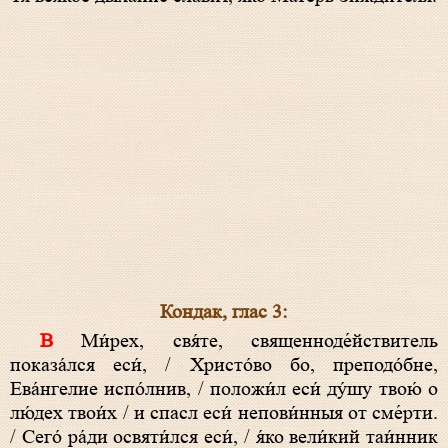
Кондак, глас 3:
В Ми́рех, свя́те, священноде́йствитель
показа́лся еси́, / Христо́во бо, преподо́бне,
Ева́нгелие испо́лнив, / положи́л еси́ ду́шу твою́ о
лю́дех твои́х / и спасл еси́ непови́нныя от сме́рти.
/ Сего́ ра́ди освяти́лся еси́, / я́ко вели́кий таи́нник