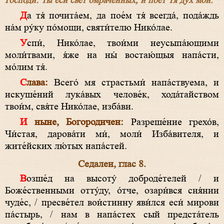
Го́споди: Ты́ еси́ све́т омраче́нных, и пое́т Тя́ ду́х мо́й.
Да тя́ почита́ем, да пое́м тя́ всегда́, пода́ждь
на́м ру́ку по́мощи, святи́телю Нико́лае.
Успи́, Нико́лае, твои́ми неусыпа́ющими
моли́твами, я́же на ны́ востаю́щыя напа́сти,
мо́лим тя́.
Слава:
Всего́ мя страстьми́ напа́ствуема, и
искуше́ний лука́вых челове́к, хода́тайством
твои́м, свя́те Нико́лае, изба́ви.
И ныне, Богородичен:
Разреше́ние грехо́в,
Чи́стая, дарова́ти ми́, моли́ Изба́вителя, и
жите́йских лю́тых напа́стей.
Седален, глас 8.
Возше́д на высоту́ доброде́телей / и
Боже́ственными отту́ду, о́тче, озари́вся сия́нии
чуде́с, / пресве́тел вои́стинну яви́лся еси́ мирови
па́стырь, / нам в напа́стех сый предста́тель