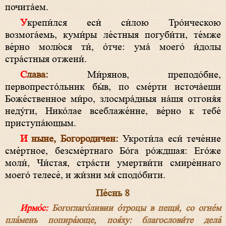
почита́ем.
Укрепи́лся еси́ си́лою Тро́ическою
возмога́емь, куми́ры ле́стныя погуби́ти, те́мже
ве́рно молю́ся ти́, о́тче: ума́ моего́ и́долы
стра́стныя отжени́.
Слава:
Ми́рянов, преподо́бне,
первопресто́льник бы́в, по сме́рти источа́еши
Боже́ственное ми́ро, злосмра́дныя на́шя отгоня́я
неду́ги, Нико́лае всеблаже́нне, ве́рно к тебе́
приступа́ющым.
И ныне, Богородичен:
Укроти́ла еси́ тече́ние
сме́ртное, безсме́ртнаго Бо́га ро́ждшая: Его́же
моли́, Чи́стая, стра́сти умертви́ти смире́ннаго
моего́ телесе́, и жи́зни мя́ сподо́бити.
Пе́снь 8
Ирмо́с:
Богоглаго́ливии о́троцы в пещи́, со огне́м
пла́мень попира́юще, поя́ху: благослови́те дела́