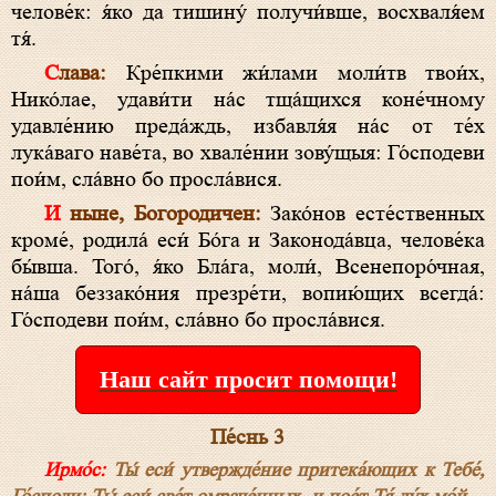
челове́к: я́ко да тишину́ получи́вше, восхваля́ем
тя́.
Слава:
Кре́пкими жи́лами моли́тв твои́х,
Нико́лае, удави́ти на́с тща́щихся коне́чному
удавле́нию преда́ждь, избавля́я на́с от те́х
лука́ваго наве́та, во хвале́нии зову́щыя: Го́сподеви
пои́м, сла́вно бо просла́вися.
И ныне, Богородичен:
Зако́нов есте́ственных
кроме́, родила́ еси́ Бо́га и Законода́вца, челове́ка
бы́вша. Того́, я́ко Бла́га, моли́, Всенепоро́чная,
на́ша беззако́ния презре́ти, вопию́щих всегда́:
Го́сподеви пои́м, сла́вно бо просла́вися.
Наш сайт просит помощи!
Пе́снь 3
Ирмо́с:
Ты́ еси́ утвержде́ние притека́ющих к Тебе́,