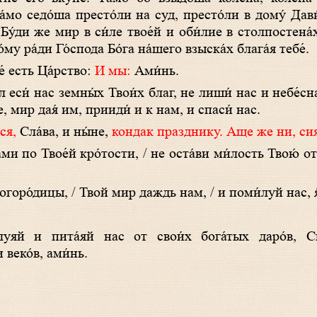
та́мо седо́ша престо́ли на суд, престо́ли в дому́ Дав
у́ди же мир в си́ле твое́й и оби́лие в столпостена́х 
́му ра́ди Го́спода Бо́га на́шего взыска́х блага́я тебе́.
е́ есть Ца́рство:
И мы:
Ами́нь.
л еси́ нас земны́х Твои́х благ, не лиши́ нас и небе́сн
е, мир дая́ им, прииди́ и к нам, и спаси́ нас.
ся,
Сла́ва, и ны́не,
кондак празднику. Аще же ни, сия
Богоро́дицы, / Твой мир даждь нам, / и поми́луй нас, 
луяй и пита́яй нас от свои́х бога́тых даро́в, С
 веко́в, ами́нь.