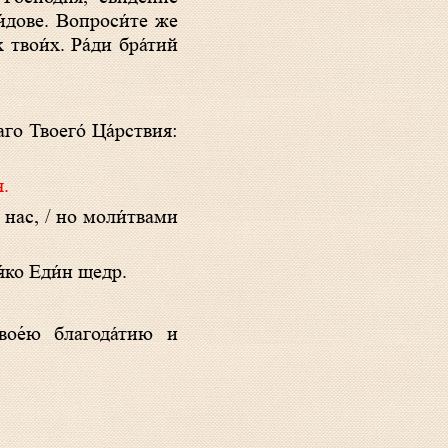
и́дове. Вопроси́те же
твои́х. Ра́ди бра́тий
аго Твоего́ Ца́рствия:
.
я́ко Еди́н щедр.
вое́ю благода́тию и