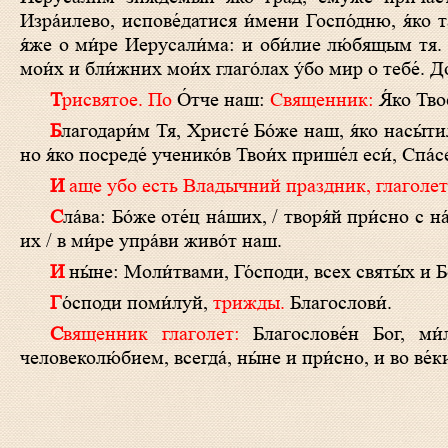
Изра́илево, испове́датися и́мени Госпо́дню, я́ко 
я́же о ми́ре Иерусали́ма: и оби́лие лю́бящым тя. Б
мои́х и бли́жних мои́х глаго́лах у́бо мир о тебе́. До
Трисвятое.
По
О́тче наш:
Священник:
Я́ко Тво
Б
лагодари́м Тя, Христе́ Бо́же наш, я́ко насы́ти
но я́ко посреде́ ученико́в Твои́х прише́л еси́, Спа́с
И аще убо есть Владычний праздник, глаголет
Сла́ва: Бо́же оте́ц на́ших, / творя́й при́сно с на́ми по Твое́й кро́тости, / не оста́ви ми́лость Твою́ от нас, / но моли́твами
их / в ми́ре упра́ви живо́т наш.
И ны́не: Моли́твами, Го́споди, всех святы́х и 
Г
о́споди поми́луй,
трижды.
Благослови́.
Священник глаголет:
Благослове́н Бог, ми́
человеколю́бием, всегда́, ны́не и при́сно, и во ве́ки