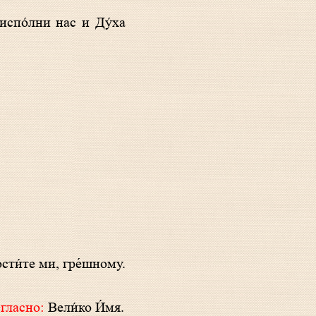
: испо́лни нас и Ду́ха
ости́те ми, гре́шному.
гласно:
Вели́ко И́мя.