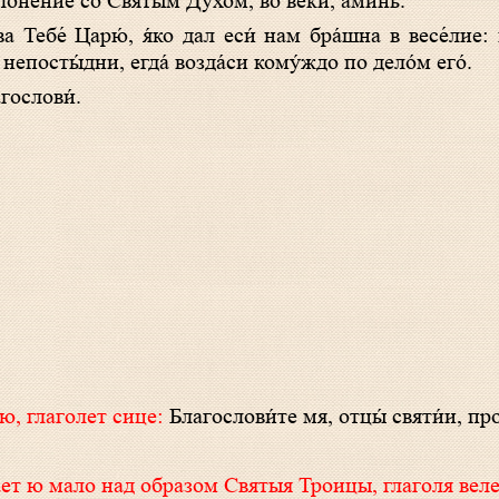
лоне́ние со Святы́м Ду́хом, во ве́ки, ами́нь.
а́ва Тебе́ Царю́, я́ко дал еси́ нам бра́шна в весе́лие
непосты́дни, егда́ возда́си кому́ждо по дело́м его́.
гослови́.
ю, глаголет сице:
Благослови́те мя, отцы́ святи́и, пр
ет ю мало над образом Святыя Троицы, глаголя веле