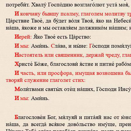
потреби́т. Хвалу́ Госпо́дню возглаго́лют уста́ моя́, 
И кончану бывшу псалму, глаголем молитву 
Ца́рствие Твое́, да бу́дет во́ля Твоя́, я́ко на Неб
на́ша, я́коже и мы оставля́ем должнико́м на́шим; и 
Иерей:
Я́ко Твое́ есть Ца́рство:
И мы:
Ами́нь.
С
ла́ва, и ны́не:
Г
о́споди поми́л
Настоятель или священник, держай чреду, гла
Х
ристе́ Бо́же, благослови́ я́стие и питие́ рабо́м 
И часть, или просфора, имущая возношена быти, влагается в панагиар, и стоит на устроенном месте. И по вкушении,
творяй служение глаголет стих:
М
оли́твами святы́х оте́ц на́ших, Го́споди Иису
И мы:
Ами́нь.
Б
лагослове́н Бог, ми́луяй и пита́яй нас от ю́но
на́ша, да всегда́ вся́кое дово́льство иму́ще, пре