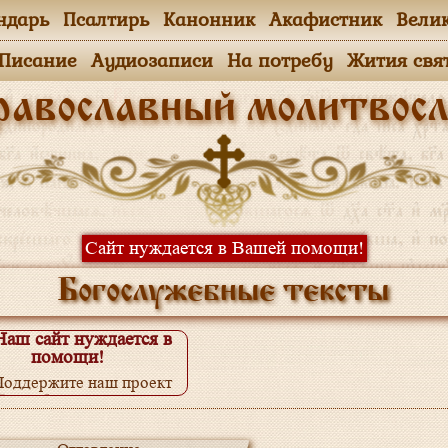
ндарь
Псалтирь
Канонник
Акафистник
Вели
.Писание
Аудиозаписи
На потребу
Жития свя
равославный молитвосл
Сайт нуждается в Вашей помощи!
Богослужебные тексты
Наш сайт нуждается в
помощи!
Поддержите наш проект
одробнее...