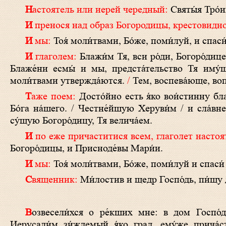
Настоятель или иерей чередный:
Святы́я Тро́
И пренося над образ Богородицы, крестовидно
И мы:
Тоя́ моли́твами, Бо́же, поми́луй, и спаси́
И глаголем:
Блажи́м Тя, вси ро́ди, Богоро́дице
Блаже́ни есмы́ и мы, предста́тельство Тя иму
моли́твами утвержда́ются.
/
Тем, воспева́юще, во
Таже поем:
Досто́йно есть я́ко вои́стинну б
Бо́га на́шего. / Честне́йшую Херуви́м / и сла́вн
су́щую Богоро́дицу, Тя велича́ем.
И по еже причаститися всем, глаголет насто
Богоро́дицы, и Присноде́вы Мари́и.
И мы:
Тоя́ моли́твами, Бо́же, поми́луй и спаси́
Священник:
Ми́лостив и щедр Госпо́дь, пи́щу да
В
озвесели́хся о ре́кших мне: в дом Госпо́де
Иерусали́м зи́ждемый я́ко град, eму́же прича́ст