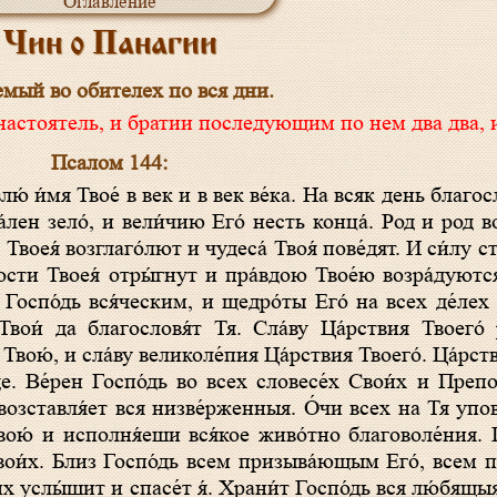
Оглавление
Чин о Панагии
мый во обителех по вся дни.
настоятель, и братии последующим по нем два два, 
Псалом 144:
ю́ и́мя Твое́ в век и в век ве́ка. На всяк день благо
а́лен зело́, и вели́чию Его́ несть конца́. Род и род во
 Твоея́ возглаго́лют и чудеса́ Твоя́ пове́дят. И си́лу с
́гости Твоея́ отры́гнут и пра́вдою Твое́ю возра́дую
оспо́дь вся́ческим, и щедро́ты Его́ на всех де́лех 
Твои́ да благословя́т Тя. Сла́ву Ца́рствия Твоего́ 
Твою́, и сла́ву великоле́пия Ца́рствия Твоего́. Ца́рств
́де. Ве́рен Госпо́дь во всех словесе́х Свои́х и Препо
возставля́ет вся низве́рженныя. О́чи всех на Тя упо
ою́ и исполня́еши вся́кое живо́тно благоволе́ния. 
Свои́х. Близ Госпо́дь всем призыва́ющым Его́, всем
их услы́шит и спасе́т я́. Храни́т Госпо́дь вся лю́бящы