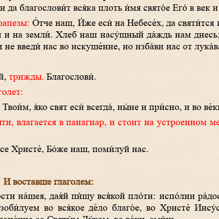
и да благослови́т вся́ка плоть и́мя свято́е Его́ в век и 
трапезы:
О́тче наш, И́же еси́ на Небесе́х, да святи́тся 
еси́ и на земли́. Хлеб наш насу́щный да́ждь нам днесь
не введи́ нас во искуше́ние, но изба́ви нас от лука́в
уй,
трижды.
Благослови́.
голет:
Твои́м, я́ко свят еси́ всегда́, ны́не и при́сно, и во ве́к
́се Христе́, Бо́же наш, поми́луй нас.
И воставше глаголем:
сти на́шея, дая́й пи́щу вся́кой пло́ти: испо́лни ра́до
изоби́луем во вся́кое де́ло благо́е, во Христе́ Иису́