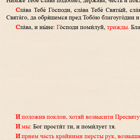
Ни́мже Тебе́ сла́ва подоба́ет, держа́ва, честь и пок
С
ла́ва Тебе́ Го́споди, сла́ва Тебе́ Святы́й, сл
Свята́го, да обря́щемся пред Тобо́ю благоуго́дни и 
С
ла́ва, и ны́не:
Г
о́споди поми́луй,
трижды.
Бла
И положив поклон, хотяй возвысити Пресвяту
И мы:
Бог прости́т ти, и поми́лует тя.
И прием часть крайними персты рук, возвыша