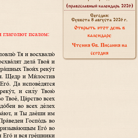
(православный календарь 2026)
Сегодня:
Суббота 8 августа 2026 г.
Открыть этот день в
и глаголют псалом:
календаре
Чтения Св. Писания на
словлю́ Тя и восхвалю́
сегодня
схва́лят дела́ Твоя́ и
тра́шных Твои́х реку́т
тся. Щедр и Ми́лостив
Его́. Да испове́дятся
реку́т, и сил́у Твою́
о Твое́, Ца́рство всех
до́бен во всех де́лех
ва́ют, и Ты дае́ши им
Пра́веден Госпо́дь во
 призыва́ющым Его́ во
я Его́ и вся гре́шники