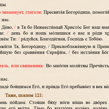
ицы.
 знаменует, глаголя:
Пресвята́я Богоро́дице, помога́
 нас.
 Де́во,
/
в Тя бо Невмести́мый Христо́с Бог наш вме
́ще:
/
день бо и нощь мо́лишися о нас и ро́ди хр
пие́м Ти:
/
ра́дуйся, Благода́тная, Госпо́дь с Тобо́ю.
лажи́ти Тя, Богоро́дицу, / Присноблаже́нную и Прен
ейшую без сравне́ния Серафи́м, / без истле́ния Бо́
ятель, или священник:
Во мно́гия моли́твы Пречи́ст
 нас.
де́ боя́щимся Его́, и пра́вда Его́ пребыва́ет в век ве́
Таже, псалом 121:
нь по́йдем. Стоя́ще бя́ху но́ги на́ша во дво́рех 
ие eго́ вку́пе. Та́мо бо взыдо́ша коле́на, коле́на 