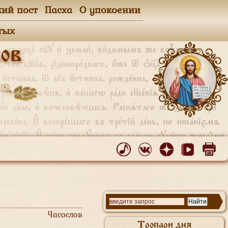
кий пост
Пасха
О упокоении
тых
ов
Часослов
Тропари дня