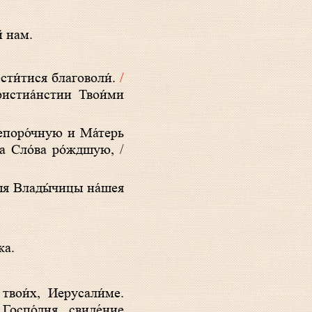
й нам.
сти́тися благоволи́.
/
истиа́нстии Твои́ми
епоро́чную и Ма́терь
га Сло́ва ро́ждшую, /
ыя Влады́чицы на́шея
ка.
твои́х, Иерусали́ме.
Госпо́дня, свиде́ние