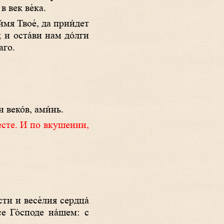
в век ве́ка.
и́мя Твое́, да прии́дет
; и оста́ви нам до́лги
аго.
и веко́в, ами́нь.
сти и весе́лия сердца́
се Го́споде на́шем: с