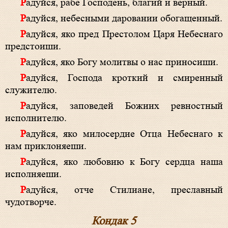
Радуйся, рабе Господень, благий и верный.
Радуйся, небесными даровании обогащенный.
Радуйся, яко пред Престолом Царя Небеснаго
предстоиши.
Радуйся, яко Богу молитвы о нас приносиши.
Радуйся, Господа кроткий и смиренный
служителю.
Радуйся, заповедей Божиих ревностный
исполнителю.
Радуйся, яко милосердие Отца Небеснаго к
нам приклоняеши.
Радуйся, яко любовию к Богу сердца наша
исполняеши.
Радуйся, отче Стилиане, преславный
чудотворче.
Кондак 5