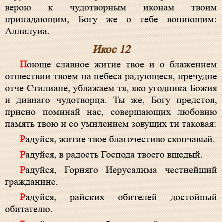
верою к чудотворным иконам твоим
припадающим, Богу же о тебе вопиющим:
Аллилуиа.
Икос 12
Поюще славное житие твое и о блаженнем
отшествии твоем на небеса радующеся, пречудне
отче Стилиане, ублажаем тя, яко угодника Божия
и дивнаго чудотворца. Ты же, Богу предстоя,
присно поминай нас, совершающих любовию
память твою и со умилением зовущих ти таковая:
Радуйся, житие твое благочестиво скончавый.
Радуйся, в радость Господа твоего вшедый.
Радуйся, Горняго Иерусалима честнейший
гражданине.
Радуйся, райских обителей достойный
обитателю.