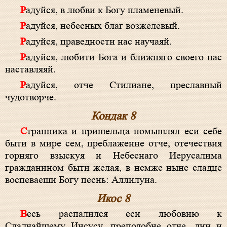
Радуйся, в любви к Богу пламеневый.
Радуйся, небесных благ возжелевый.
Радуйся, праведности нас научаяй.
Радуйся, любити Бога и ближняго своего нас
наставляяй.
Радуйся, отче Стилиане, преславный
чудотворче.
Кондак 8
Странника и пришельца помышлял еси себе
быти в мире сем, преблаженне отче, отечествия
горняго взыскуя и Небеснаго Иерусалима
гражданином быти желая, в немже ныне сладце
воспеваеши Богу песнь: Аллилуиа.
Икос 8
Весь распалился еси любовию к
Сладчайшему Иисусу, преподобне отче, дни и