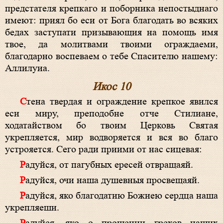
предстателя крепкаго и поборника непостыднаго
имеют: приял бо еси от Бога благодать во всяких
бедах заступати призывающия на помощь имя
твое, да молитвами твоими ограждаеми,
благодарно воспеваем о тебе Спасителю нашему:
Аллилуиа.
Икос 10
Стена твердая и ограждение крепкое явился
еси миру, преподобне отче Стилиане,
ходатайством бо твоим Церковь Святая
укрепляется, мир водворяется и вся во благо
устрояется. Сего ради приими от нас сицевая:
Радуйся, от пагубных ересей отвращаяй.
Радуйся, очи наша душевныя просвещаяй.
Радуйся, яко благодатию Божиею сердца наша
укрепляеши.