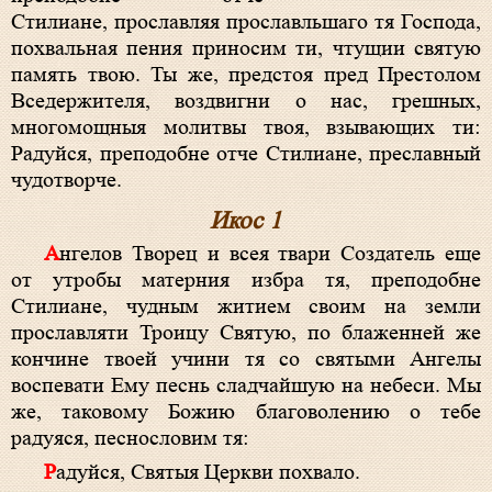
Стилиане, прославляя прославльшаго тя Господа,
похвальная пения приносим ти, чтущии святую
память твою. Ты же, предстоя пред Престолом
Вседержителя, воздвигни о нас, грешных,
многомощныя молитвы твоя, взывающих ти:
Радуйся, преподобне отче Стилиане, преславный
чудотворче.
Икос 1
Ангелов Творец и всея твари Создатель еще
от утробы матерния избра тя, преподобне
Стилиане, чудным житием своим на земли
прославляти Троицу Святую, по блаженней же
кончине твоей учини тя со святыми Ангелы
воспевати Ему песнь сладчайшую на небеси. Мы
же, таковому Божию благоволению о тебе
радуяся, песнословим тя:
Радуйся, Святыя Церкви похвало.