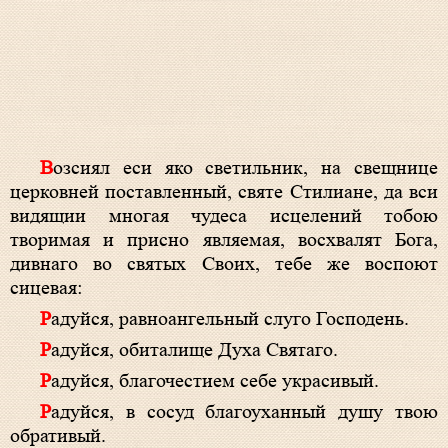
Возсиял еси яко светильник, на свещнице
церковней поставленный, святе Стилиане, да вси
видящии многая чудеса исцелений тобою
творимая и присно являемая, восхвалят Бога,
дивнаго во святых Своих, тебе же воспоют
сицевая:
Радуйся, равноангельный слуго Господень.
Радуйся, обиталище Духа Святаго.
Радуйся, благочестием себе украсивый.
Радуйся, в сосуд благоуханный душу твою
обративый.