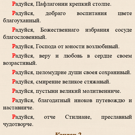
Радуйся, Пафлагонии крепкий столпе.
Радуйся, добраго воспитания цвете
благоуханный.
Радуйся, Божественнаго избрания сосуде
благословенный.
Радуйся, Господа от юности возлюбивый.
Радуйся, веру и любовь в сердце своем
возрастивый.
Радуйся, целомудрие души своея сохранивый.
Радуйся, смирение великое стяжавый.
Радуйся, пустыни великий молитвенниче.
Радуйся, благодатный иноков путевождю и
наставниче.
Радуйся, отче Стилиане, преславный
чудотворче.