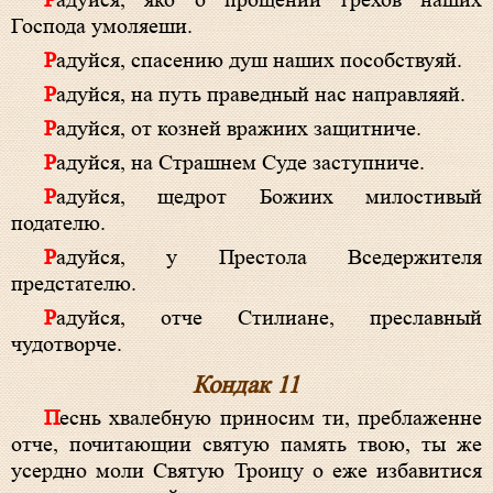
Радуйся, яко о прощении грехов наших
Господа умоляеши.
Радуйся, спасению душ наших пособствуяй.
Радуйся, на путь праведный нас направляяй.
Радуйся, от козней вражиих защитниче.
Радуйся, на Страшнем Суде заступниче.
Радуйся, щедрот Божиих милостивый
подателю.
Радуйся, у Престола Вседержителя
предстателю.
Радуйся, отче Стилиане, преславный
чудотворче.
Кондак 11
Песнь хвалебную приносим ти, преблаженне
отче, почитающии святую память твою, ты же
усердно моли Святую Троицу о еже избавитися