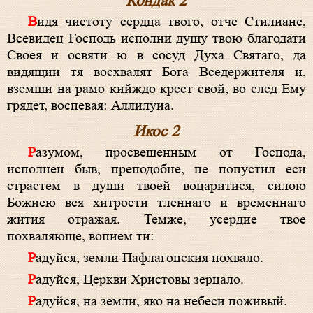
Кондак 2
Видя чистоту сердца твого, отче Стилиане,
Всевидец Господь исполни душу твою благодати
Своея и освяти ю в сосуд Духа Святаго, да
видящии тя восхвалят Бога Вседержителя и,
вземши на рамо кийждо крест свой, во след Ему
грядет, воспевая: Аллилуиа.
Икос 2
Разумом, просвещенным от Господа,
исполнен быв, преподобне, не попустил еси
страстем в души твоей воцаритися, силою
Божиею вся хитрости тленнаго и временнаго
жития отражая. Темже, усердие твое
похваляюще, вопием ти:
Радуйся, земли Пафлагонския похвало.
Радуйся, Церкви Христовы зерцало.
Радуйся, на земли, яко на небеси поживый.