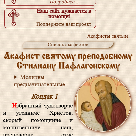
Подробнее...
Наш сайт нуждается в
помощи!
Поддержите наш проект
Подробнее...
Акафисты святым
Список акафистов
Акафист святому преподобному
Стилиану Пафлагонскому
Молитвы
предначинательные
Кондак 1
Избранный чудотворче
и угодниче Христов,
скорый помощниче и
молитвенниче наш,
преподобне отче