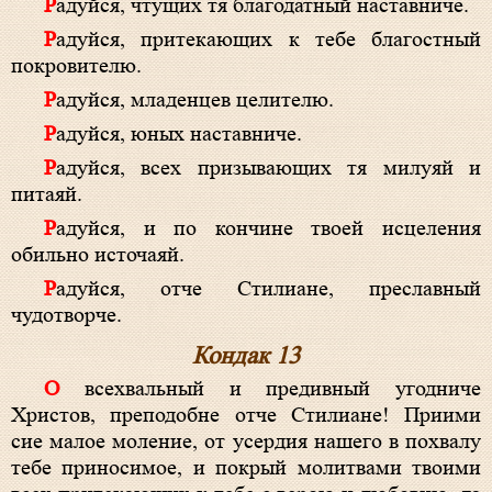
Радуйся, чтущих тя благодатный наставниче.
Радуйся, притекающих к тебе благостный
покровителю.
Радуйся, младенцев целителю.
Радуйся, юных наставниче.
Радуйся, всех призывающих тя милуяй и
питаяй.
Радуйся, и по кончине твоей исцеления
обильно источаяй.
Радуйся, отче Стилиане, преславный
чудотворче.
Кондак 13
О всехвальный и предивный угодниче
Христов, преподобне отче Стилиане! Приими
сие малое моление, от усердия нашего в похвалу
тебе приносимое, и покрый молитвами твоими