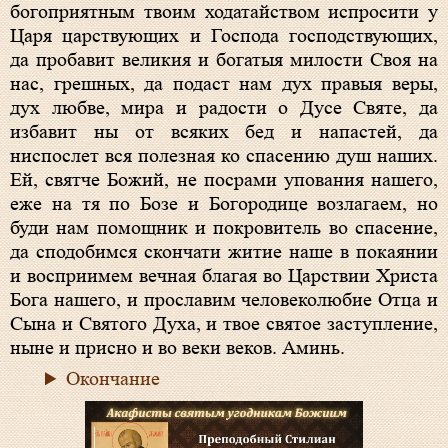
богоприятным твоим ходатайством испросити у
Царя царствующих и Господа господствующих,
да пробавит великия и богатыя милости Своя на
нас, грешных, да подаст нам дух правыя веры,
дух любве, мира и радости о Дусе Святе, да
избавит ны от всяких бед и напастей, да
ниспослет вся полезная ко спасению душ наших.
Ей, святче Божий, не посрами упования нашего,
еже на тя по Бозе и Богородице возлагаем, но
буди нам помощник и покровитель во спасение,
да сподобимся скончати житие наше в покаянии
и восприимем вечная благая во Царствии Христа
Бога нашего, и прославим человеколюбие Отца и
Сына и Святого Духа, и твое святое заступление,
ныне и присно и во веки веков. Аминь.
Окончание