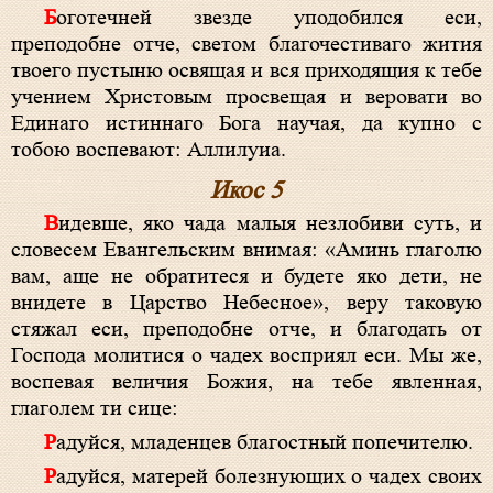
Боготечней звезде уподобился еси,
преподобне отче, светом благочестиваго жития
твоего пустыню освящая и вся приходящия к тебе
учением Христовым просвещая и веровати во
Единаго истиннаго Бога научая, да купно с
тобою воспевают: Аллилуиа.
Икос 5
Видевше, яко чада малыя незлобиви суть, и
словесем Евангельским внимая: «Аминь глаголю
вам, аще не обратитеся и будете яко дети, не
внидете в Царство Небесное», веру таковую
стяжал еси, преподобне отче, и благодать от
Господа молитися о чадех восприял еси. Мы же,
воспевая величия Божия, на тебе явленная,
глаголем ти сице:
Радуйся, младенцев благостный попечителю.
Радуйся, матерей болезнующих о чадех своих