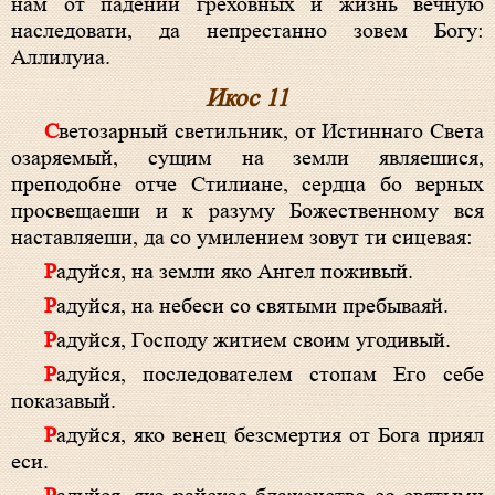
нам от падений греховных и жизнь вечную
наследовати, да непрестанно зовем Богу:
Аллилуиа.
Икос 11
Светозарный светильник, от Истиннаго Света
озаряемый, сущим на земли являешися,
преподобне отче Стилиане, сердца бо верных
просвещаеши и к разуму Божественному вся
наставляеши, да со умилением зовут ти сицевая:
Радуйся, на земли яко Ангел поживый.
Радуйся, на небеси со святыми пребываяй.
Радуйся, Господу житием своим угодивый.
Радуйся, последователем стопам Его себе
показавый.
Радуйся, яко венец безсмертия от Бога приял
еси.