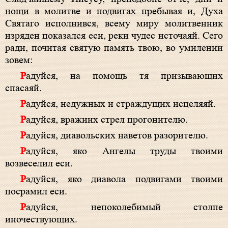
нощи в молитве и подвигах пребывая и, Духа
Святаго исполнився, всему миру молитвенник
изряден показался еси, реки чудес источаяй. Сего
ради, почитая святую память твою, во умилении
зовем:
Радуйся, на помощь тя призывающих
спасаяй.
Радуйся, недужных и страждущих исцеляяй.
Радуйся, вражиих стрел прогонителю.
Радуйся, диавольских наветов разорителю.
Радуйся, яко Ангелы труды твоими
возвеселил еси.
Радуйся, яко диавола подвигами твоими
посрамил еси.
Радуйся, непоколебимый столпе
иночествующих.