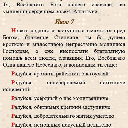
Тя, Всеблагаго Бога нашего славяще, во
умилении сердечнем зовем: Аллилуиа.
Икос 7
Новаго ходатая и заступника имамы тя пред
Богом, блаженне Стилиане, ты бо душею
кроткою и милостивою непрестанно молишися
Господеви, о еже ниспослати благодатную
помощь всем людем, славящим Его, Всеблагаго
Отца нашего Небеснаго, и вопиющим ти сице:
Радуйся, ароматы райскими благоухаяй.
Радуйся, неисчерпаемый источниче
исцелений.
Радуйся, усердный о нас молитвенниче.
Радуйся, обидимых крепкий заступниче.
Радуйся, добродетельнаго жития учителю.
Радуйся, немощных искусный целителю.