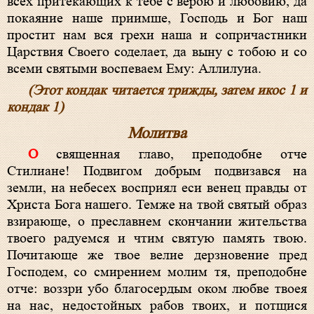
всех притекающих к тебе с верою и любовию, да
покаяние наше приимше, Господь и Бог наш
простит нам вся грехи наша и сопричастники
Царствия Своего соделает, да выну с тобою и со
всеми святыми воспеваем Ему: Аллилуиа.
(Этот кондак читается трижды, затем икос 1 и
кондак 1)
Молитва
О священная главо, преподобне отче
Стилиане! Подвигом добрым подвизався на
земли, на небесех восприял еси венец правды от
Христа Бога нашего. Темже на твой святый образ
взирающе, о преславнем скончании жительства
твоего радуемся и чтим святую память твою.
Почитающе же твое велие дерзновение пред
Господем, со смирением молим тя, преподобне
отче: воззри убо благосердым оком любве твоея
на нас, недостойных рабов твоих, и потщися