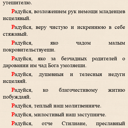
утешителю.
Радуйся, возложением рук немощи младенцев
исцелявый.
Радуйся, веру чистую и искреннюю в себе
стяжавый.
Радуйся, яко чадом малым
покровительствуеши.
Радуйся, яко за безчадных родителей о
даровании им чад Бога умоляеши.
Радуйся, душевныя и телесныя недуги
исцеляяй.
Радуйся, ко благочестивому житию
побуждаяй.
Радуйся, теплый наш молитвенниче.
Радуйся, милостивый наш заступниче.
Радуйся, отче Стилиане, преславный