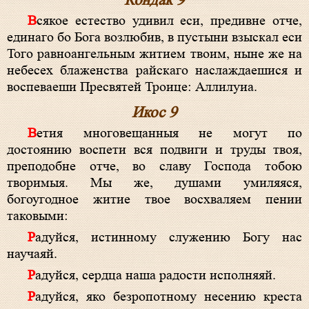
Кондак 9
Всякое естество удивил еси, предивне отче,
единаго бо Бога возлюбив, в пустыни взыскал еси
Того равноангельным житием твоим, ныне же на
небесех блаженства райскаго наслаждаешися и
воспеваеши Пресвятей Троице: Аллилуиа.
Икос 9
Ветия многовещанныя не могут по
достоянию воспети вся подвиги и труды твоя,
преподобне отче, во славу Господа тобою
творимыя. Мы же, душами умиляяся,
богоугодное житие твое восхваляем пении
таковыми:
Радуйся, истинному служению Богу нас
научаяй.
Радуйся, сердца наша радости исполняяй.
Радуйся, яко безропотному несению креста