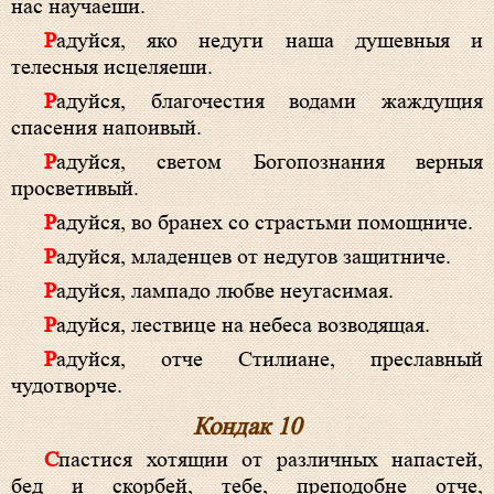
нас научаеши.
Радуйся, яко недуги наша душевныя и
телесныя исцеляеши.
Радуйся, благочестия водами жаждущия
спасения напоивый.
Радуйся, светом Богопознания верныя
просветивый.
Радуйся, во бранех со страстьми помощниче.
Радуйся, младенцев от недугов защитниче.
Радуйся, лампадо любве неугасимая.
Радуйся, лествице на небеса возводящая.
Радуйся, отче Стилиане, преславный
чудотворче.
Кондак 10
Спастися хотящии от различных напастей,
бед и скорбей, тебе, преподобне отче,