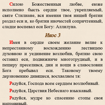
Силою Божественныя любве, еюже
исполнено бысть сердце твое, укрепляемый,
святе Стилиане, вся имения твоя нищей братии
раздал еси и, ко братии иночестей сопричтенный,
сладце воспевал еси Богу: Аллилуиа.
Икос 3
Имея в сердце своем желание велие к
непрестанному восхождению лествицею
духовною и уединение возлюбив, братию свою
оставил еси, подвижниче многотрудный, и в
пещеру преселився, дни и нощи в славословии
Бога пребывал еси. Таковому твоему
дерзновению дивящеся, восхваляем тя:
Радуйся, Господа всем сердцем возлюбивый.
Радуйся, Царствия Небеснаго взыскавый.
Радуйся, мудре ко спасению стопы своя
направивый.