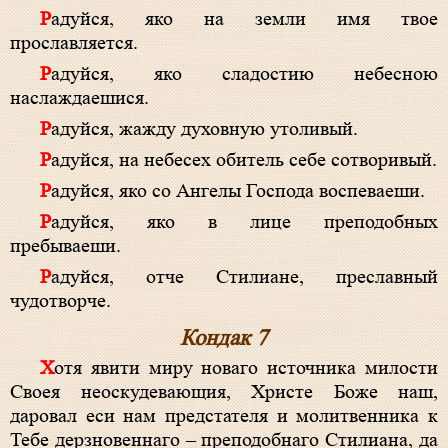
Радуйся, яко на земли имя твое
прославляется.
Радуйся, яко сладостию небесною
наслаждаешися.
Радуйся, жажду духовную утоливый.
Радуйся, на небесех обитель себе сотворивый.
Радуйся, яко со Ангелы Господа воспеваеши.
Радуйся, яко в лице преподобных
пребываеши.
Радуйся, отче Стилиане, преславный
чудотворче.
Кондак 7
Хотя явити миру новаго источника милости
Своея неоскудевающия, Христе Боже наш,
даровал еси нам предстателя и молитвенника к
Тебе дерзновеннаго – преподобнаго Стилиана, да