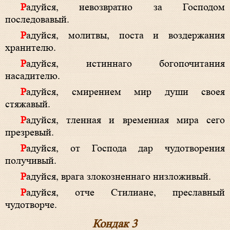
Радуйся, невозвратно за Господом
последовавый.
Радуйся, молитвы, поста и воздержания
хранителю.
Радуйся, истиннаго богопочитания
насадителю.
Радуйся, смирением мир души своея
стяжавый.
Радуйся, тленная и временная мира сего
презревый.
Радуйся, от Господа дар чудотворения
получивый.
Радуйся, врага злокозненнаго низложивый.
Радуйся, отче Стилиане, преславный
чудотворче.
Кондак 3