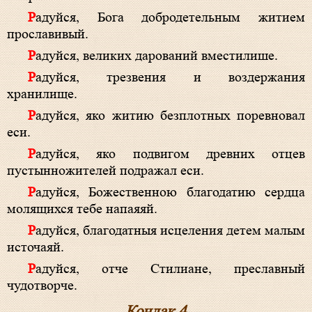
Радуйся, Бога добродетельным житием
прославивый.
Радуйся, великих дарований вместилише.
Радуйся, трезвения и воздержания
хранилище.
Радуйся, яко житию безплотных поревновал
еси.
Радуйся, яко подвигом древних отцев
пустынножителей подражал еси.
Радуйся, Божественною благодатию сердца
молящихся тебе напаяяй.
Радуйся, благодатныя исцеления детем малым
источаяй.
Радуйся, отче Стилиане, преславный
чудотворче.
Кондак 4