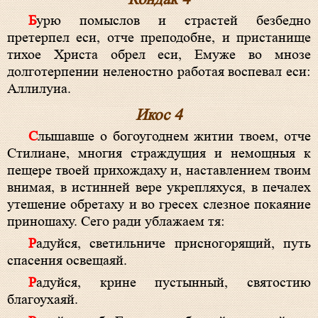
Бурю помыслов и страстей безбедно
претерпел еси, отче преподобне, и пристанище
тихое Христа обрел еси, Емуже во мнозе
долготерпении неленостно работая воспевал еси:
Аллилуиа.
Икос 4
Слышавше о богоугоднем житии твоем, отче
Стилиане, многия страждущия и немощныя к
пещере твоей прихождаху и, наставлением твоим
внимая, в истинней вере укрепляхуся, в печалех
утешение обретаху и во гресех слезное покаяние
приношаху. Сего ради ублажаем тя:
Радуйся, светильниче присногорящий, путь
спасения освещаяй.
Радуйся, крине пустынный, святостию
благоухаяй.