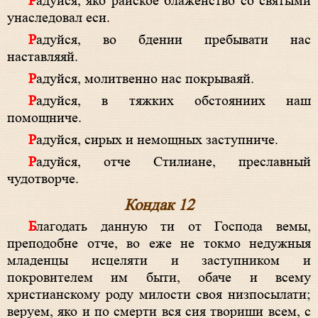
Радуйся, яко райское блаженство со святыми
унаследовал еси.
Радуйся, во бдении пребывати нас
наставляяй.
Радуйся, молитвенно нас покрываяй.
Радуйся, в тяжких обстояниих наш
помощниче.
Радуйся, сирых и немощных заступниче.
Радуйся, отче Стилиане, преславный
чудотворче.
Кондак 12
Благодать данную ти от Господа вемы,
преподобне отче, во еже не токмо недужныя
младенцы исцеляти и заступником и
покровителем им быти, обаче и всему
христианскому роду милости своя низпосылати;
веруем, яко и по смерти вся сия твориши всем, с