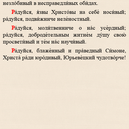
незло́бивый в несправедли́вых оби́дах.
Ра́дуйся, я́звы Христо́вы на себе́ носи́вый;
ра́дуйся, подви́жниче неле́ностный.
Ра́дуйся, моли́твенниче о на́с усе́рдный;
ра́дуйся, доброде́тельным житие́м ду́шу свою́
просвети́вый и те́м на́с научи́вый.
Ра́дуйся, блаже́нный и пра́ведный Си́моне,
Христа́ ра́ди юро́дивый, Юрьеве́цкий чудотво́рче!