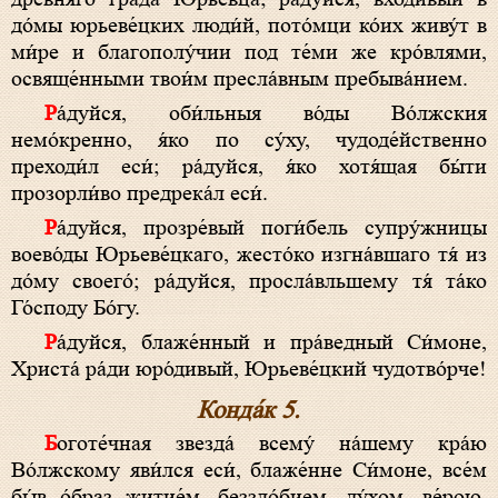
до́мы юрьеве́цких люди́й, пото́мци ко́их живу́т в
ми́ре и благополу́чии под те́ми же кро́влями,
освяще́нными твои́м пресла́вным пребыва́нием.
Ра́дуйся, оби́льныя во́ды Во́лжския
немо́кренно, я́ко по су́ху, чудоде́йственно
преходи́л еси́; ра́дуйся, я́ко хотя́щая бы́ти
прозорли́во предрека́л еси́.
Ра́дуйся, прозре́вый поги́бель супру́жницы
воево́ды Юрьеве́цкаго, жесто́ко изгна́вшаго тя́ из
до́му своего́; ра́дуйся, просла́вльшему тя́ та́ко
Го́споду Бо́гу.
Ра́дуйся, блаже́нный и пра́ведный Си́моне,
Христа́ ра́ди юро́дивый, Юрьеве́цкий чудотво́рче!
Конда́к 5.
Боготе́чная звезда́ всему́ на́шему кра́ю
Во́лжскому яви́лся еси́, блаже́нне Си́моне, все́м
бы́в о́браз житие́м, беззло́бием, ду́хом, ве́рою,