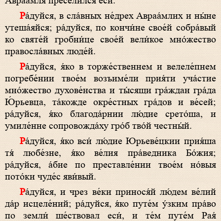
Авраа́мля пресели́лся еси́.
Ра́дуйся, в сла́вных не́дрех Авраа́млих и ны́не
утеша́яйся; ра́дуйся, по кончи́не свое́й собра́вый
ко святе́й гробни́це свое́й вели́кое мно́жество
правосла́вных люде́й.
Ра́дуйся, я́ко в торже́ственнем и велеле́пнем
погребе́нии твое́м возъиме́ли прия́ти уча́стие
мно́жество духове́нства и ты́сящи гра́ждан гра́да
Ю́рьевца, та́кожде окре́стных гра́дов и ве́сей;
ра́дуйся, я́ко благода́рнии лю́дие срето́ша, и
умиле́нне сопровожда́ху гро́б тво́й честны́й.
Ра́дуйся, я́ко вси́ лю́дие Юрьеве́цкии прия́ша
тя́ любе́зне, я́ко ве́лия пра́ведника Бо́жия;
ра́дуйся, а́бие по преставле́нии твое́м но́выя
пото́ки чуде́с яви́вый.
Ра́дуйся, и чрез ве́ки принося́й лю́дем ве́лий
да́р исцеле́ний; ра́дуйся, я́ко путе́м у́зким пра́во
по земли́ ше́ствовал еси́, и те́м путе́м Рая́