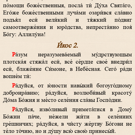
по́мощи боже́ственныя, посла́ ти́ Ду́ха Свята́го,
Его́же боже́ственными луча́ми озари́вся сла́вно
подъя́л еси́ вели́кий и тя́жкий по́двиг
самоотверже́ния и юро́дства, непреста́нно поя́
Бо́гу: Аллилу́иа!
И́кос 2.
Ра́зум неразумева́емый му́дрствующым
плотска́я стяжа́л еси́, все́ се́рдце свое́ внедри́л
еси́, блаже́нне Си́моне, в Небе́сная. Сего́ ра́ди
вопие́м ти́:
Ра́дуйся, от ю́ности навы́кий богоуго́дному
добронра́вию; ра́дуйся, возлюби́вый красоту́
До́ма Бо́жия и ме́сто селе́ния сла́вы Госпо́дни.
Ра́дуйся, изво́ливый примета́тися в Дому́
Бо́жии па́че, не́жели жи́ти в селе́ниих
гре́шничих; ра́дуйся, в чи́сту же́ртву Бо́гови не
те́ло то́чию, но и ду́шу всю́ свою́ принесы́й.