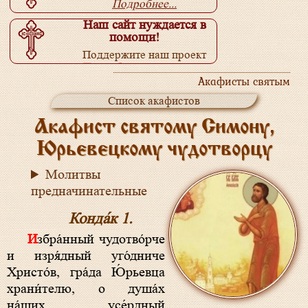
Подробнее...
Наш сайт нуждается в
помощи!
Поддержите наш проект
Подробнее...
Акафисты святым
Список акафистов
Акафист святому Симону,
Юрьевецкому чудотворцу
Молитвы
предначинательные
Конда́к 1.
Избра́нный чудотво́рче
и изря́дный уго́дниче
Христо́в, гра́да Ю́рьевца
храни́телю, о душа́х
на́ших усе́рдный