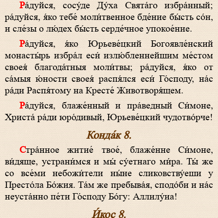
Ра́дуйся, сосу́де Ду́ха Свята́го избра́нный;
ра́дуйся, я́ко тебе́ моли́твенное бде́ние бы́сть со́н,
и сле́зы о лю́дех бы́сть серде́чное упокое́ние.
Ра́дуйся, я́ко Юрьеве́цкий Богоявле́нский
монасты́рь избра́л еси́ излю́бленнейшим ме́стом
своея́ благода́тныя моли́твы; ра́дуйся, я́ко от
са́мыя ю́ности своея́ распя́лся еси́ Го́споду, на́с
ра́ди Распя́тому на Кресте́ Животворя́щем.
Ра́дуйся, блаже́нный и пра́ведный Си́моне,
Христа́ ра́ди юро́дивый, Юрьеве́цкий чудотво́рче!
Конда́к 8.
Стра́нное житие́ твое́, блаже́нне Си́моне,
ви́дяще, устрани́мся и мы́ су́етнаго ми́ра. Ты́ же
со все́ми небожи́тели ны́не сликовству́еши у
Престо́ла Бо́жия. Та́м же пребыва́я, сподо́би и на́с
неуста́нно пе́ти Го́споду Бо́гу: Аллилу́иа!
И́кос 8.