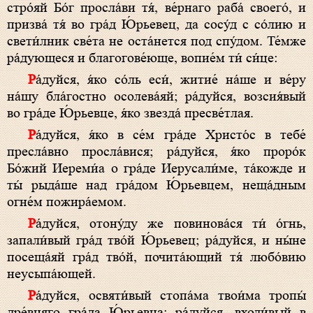
стро́яй Бо́г просла́ви тя́, ве́рнаго раба́ своего́, и
призва́ тя́ во гра́д Ю́рьевец, да сосу́д с со́лию и
свети́лник све́та не оста́нется под спу́дом. Те́мже
ра́дующеся и благогове́юще, вопие́м ти́ си́це:
Ра́дуйся, я́ко со́ль еси́, житие́ на́ше и ве́ру
на́шу бла́гостно осолева́яй; ра́дуйся, возсия́вый
во гра́де Ю́рьевце, я́ко звезда́ пресве́тлая.
Ра́дуйся, я́ко в се́м гра́де Христо́с в тебе́
пресла́вно просла́вися; ра́дуйся, я́ко проро́к
Бо́жий Иереми́а о гра́де Иерусали́ме, та́кожде и
ты́ рыда́ше над гра́дом Ю́рьевцем, неща́дным
огне́м пожира́емом.
Ра́дуйся, отону́ду же повинова́ся ти́ о́гнь,
запали́вый гра́д тво́й Ю́рьевец; ра́дуйся, и ны́не
посеща́яй гра́д тво́й, почита́ющий тя́ любо́вию
неусыпа́ющей.
Ра́дуйся, освяти́вый стопа́ма твои́ма тропы́
дре́вняго гра́да Ю́рьевца; ра́дуйся, входи́вый в