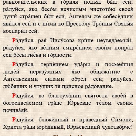
равноа́нгельских в го́рняя подъя́т бы́л еси́;
ра́дуйся, я́ко бесо́м нечи́стым чистото́ю своея́
души́ стра́шен бы́л еси́, А́нгелом же собесе́дник
яви́лся еси́ и с ни́ми ко Престо́лу Тро́ицы Святы́я
воспари́л еси́.
Ра́дуйся, рая́ Иису́сова кри́не неувяда́емый;
ра́дуйся, я́ко ве́лиим смире́нием свои́м попра́л
еси́ бе́сы гне́ва и го́рдости.
Ра́дуйся, терпе́нием уда́ры и посмея́ния
люде́й неразу́мных я́ко общежи́тие с
А́нгельскими си́лами обре́л еси́; ра́дуйся,
лю́бящих и чту́щих тя́ при́сное ра́дование.
Ра́дуйся, во благоуха́нии свя́тости свое́й в
богоспаса́емом гра́де Ю́рьевце те́лом свои́м
почива́яй.
Ра́дуйся, блаже́нный и пра́ведный Си́моне,
Христа́ ра́ди юро́дивый, Юрьеве́цкий чудотво́рче!