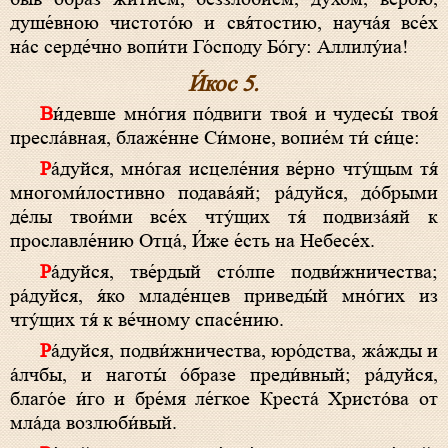
душе́вною чистото́ю и свя́тостию, науча́я все́х
на́с серде́чно вопи́ти Го́споду Бо́гу: Аллилу́иа!
И́кос 5.
Ви́девше мно́гия по́двиги твоя́ и чудесы́ твоя́
пресла́вная, блаже́нне Си́моне, вопие́м ти́ си́це:
Ра́дуйся, мно́гая исцеле́ния ве́рно чту́щым тя́
многоми́лостивно подава́яй; ра́дуйся, до́брыми
де́лы твои́ми все́х чту́щих тя́ подвиза́яй к
прославле́нию Отца́, И́же е́сть на Небесе́х.
Ра́дуйся, тве́рдый сто́лпе подви́жничества;
ра́дуйся, я́ко младе́нцев приведы́й мно́гих из
чту́щих тя́ к ве́чному спасе́нию.
Ра́дуйся, подви́жничества, юро́дства, жа́жды и
а́лчбы, и наготы́ о́бразе преди́вный; ра́дуйся,
благо́е и́го и бре́мя ле́гкое Креста́ Христо́ва от
мла́да возлюби́вый.