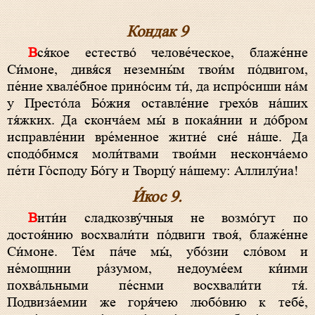
Кондак 9
Вся́кое естество́ челове́ческое, блаже́нне
Си́моне, дивя́ся неземны́м твои́м по́двигом,
пе́ние хвале́бное прино́сим ти́, да испро́сиши на́м
у Престо́ла Бо́жия оставле́ние грехо́в на́ших
тя́жких. Да сконча́ем мы́ в покая́нии и до́бром
исправле́нии вре́менное житие́ сие́ на́ше. Да
сподо́бимся моли́твами твои́ми несконча́емо
пе́ти Го́споду Бо́гу и Творцу́ на́шему: Аллилу́иа!
И́кос 9.
Вити́и сладкозву́чныя не возмо́гут по
достоя́нию восхвали́ти по́двиги твоя́, блаже́нне
Си́моне. Те́м па́че мы́, убо́зии сло́вом и
не́мощнии ра́зумом, недоуме́ем ки́ими
похва́льными пе́снми восхвали́ти тя́.
Подвиза́емии же горя́чею любо́вию к тебе́,