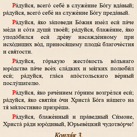
Ра́дуйся, всего́ себе́ в служе́ние Бо́гу вда́вый;
ра́дуйся, всего́ себе́ на служе́ние Бо́гу преда́вый.
Ра́дуйся, я́ко за́поведи Бо́жия име́л еси́ па́че
ме́да и со́та души́ твое́й; ра́дуйся, блаже́нне, я́ко
уподо́бился еси́ дре́ву насажде́нному при
исхо́дищих во́д, принося́щему плоды́ благоче́стия
и свя́тости.
Ра́дуйся, го́рькую жесто́кость во́льнаго
юро́дства па́че все́х сла́дких и мя́гких полюби́л
еси́; ра́дуйся, гла́са апо́стольскаго ве́рный
послу́шателю.
Ра́дуйся, я́ко раче́нием го́рним возгре́лся еси́;
ра́дуйся, я́ко святи́и о́чи Христа́ Бо́га на́шего на
тя́ ми́лостивно призре́ша.
Ра́дуйся, блаже́нный и пра́ведный Си́моне,
Христа́ ра́ди юро́дивый, Юрьеве́цкий чудотво́рче!
Конда́к 3.