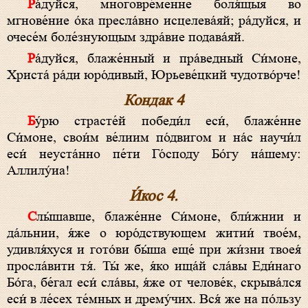
Ра́дуйся, многовре́менне боля́щыя во
мгнове́ние о́ка пресла́вно исцелева́яй; ра́дуйся, и
очесе́м боле́знующым здра́вие подава́яй.
Ра́дуйся, блаже́нный и пра́ведный Си́моне,
Христа́ ра́ди юро́дивый, Юрьеве́цкий чудотво́рче!
Кондак 4
Бу́рю страсте́й победи́л еси́, блаже́нне
Си́моне, свои́м ве́лиим по́двигом и на́с научи́л
еси́ неуста́нно пе́ти Го́споду Бо́гу на́шему:
Аллилу́иа!
И́кос 4.
Слы́шавше, блаже́нне Си́моне, бли́жнии и
да́льнии, я́же о юро́дствующем житии́ твое́м,
удивля́хуся и гото́ви бы́ша еще́ при жи́зни твоея́
просла́вити тя́. Ты́ же, я́ко ища́й сла́вы Еди́наго
Бо́га, бе́гал еси́ сла́вы, я́же от челове́к, скрыва́лся
еси́ в ле́сех те́мных и дрему́чих. Вся́ же на по́льзу