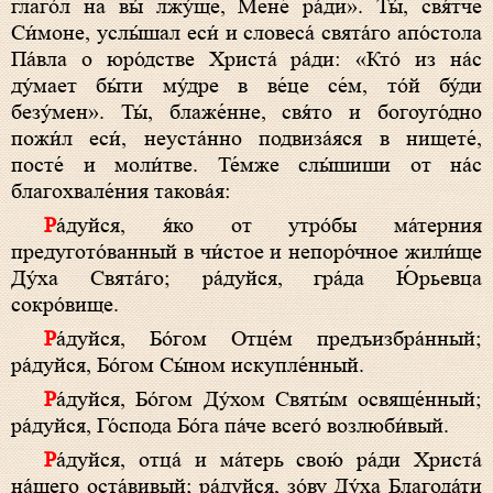
глаго́л на вы́ лжу́ще, Мене́ ра́ди». Ты́, свя́тче
Си́моне, услы́шал еси́ и словеса́ свята́го апо́стола
Па́вла о юро́дстве Христа́ ра́ди: «Кто́ из на́с
ду́мает бы́ти му́дре в ве́це се́м, то́й бу́ди
безу́мен». Ты́, блаже́нне, свя́то и богоуго́дно
пожи́л еси́, неуста́нно подвиза́яся в нищете́,
посте́ и моли́тве. Те́мже слы́шиши от на́с
благохвале́ния такова́я:
Ра́дуйся, я́ко от утро́бы ма́терния
предугото́ванный в чи́стое и непоро́чное жили́ще
Ду́ха Свята́го; ра́дуйся, гра́да Ю́рьевца
сокро́вище.
Ра́дуйся, Бо́гом Отце́м предъизбра́нный;
ра́дуйся, Бо́гом Сы́ном искупле́нный.
Ра́дуйся, Бо́гом Ду́хом Святы́м освяще́нный;
ра́дуйся, Го́спода Бо́га па́че всего́ возлюби́вый.
Ра́дуйся, отца́ и ма́терь свою́ ра́ди Христа́
на́шего оста́вивый; ра́дуйся, зо́ву Ду́ха Благода́ти