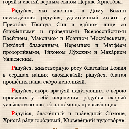
горя́й и светя́й ве́рным сыно́м Це́ркве Христо́вы.
Ра́дуйся, я́ко ма́слина, в Дому́ Бо́жии
насажде́нная; ра́дуйся, удосто́енный стоя́ти у
Престо́ла Го́спода Си́л в еди́ном ли́це со
блаже́нными и пра́ведными Всеросси́йскими
Васи́лием, Макси́мом и Иоа́нном Моско́вскими,
Нико́лой блаже́нным, Иереми́ею и Матфе́ем
прозорли́выми, Ти́хоном Лу́хским и Мака́рием
У́нженским.
Ра́дуйся, животво́рную ро́су благода́ти Бо́жия
в сердца́х на́ших одождева́яй; ра́дуйся, блага́я
проше́ния на́ша ско́ро исполня́яй.
Ра́дуйся, ско́ро врачу́яй неду́гующих, с ве́рою
прося́щих у тебе́ исцеле́ния; ра́дуйся, ско́рый
услы́шателю на́с, тя́ на по́мощь призыва́ющих.
Ра́дуйся, блаже́нный и пра́ведный Си́моне,
Христа́ ра́ди юро́дивый, Юрьеве́цкий чудотво́рче!