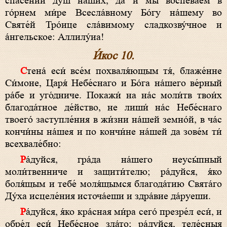
спасе́нии ду́ш на́ших, да и мы́ воспева́ем в
го́рнем ми́ре Всесла́вному Бо́гу на́шему во
Святе́й Тро́ице сла́вимому сладкозву́чное и
а́нгельское: Аллилу́иа!
И́кос 10.
Стена́ еси́ все́м похваля́ющым тя́, блаже́нне
Си́моне, Царя́ Небе́снаго и Бо́га на́шего ве́рный
ра́бе и уго́дниче. Покажи́ на на́с моли́тв твои́х
благода́тное де́йство, не лиши́ на́с Небе́снаго
твоего́ заступле́ния в жи́зни на́шей земно́й, в ча́с
кончи́ны на́шея и по кончи́не на́шей да зове́м ти́
всехвале́бно:
Ра́дуйся, гра́да на́шего неусы́пный
моли́твенниче и защити́телю; ра́дуйся, я́ко
боля́щым и тебе́ моля́щымся благода́тию Свята́го
Ду́ха исцеле́ния источа́еши и здра́вие да́руеши.
Ра́дуйся, я́ко кра́сная ми́ра сего́ презре́л еси́, и
обре́л еси́ Небе́сное зла́то; ра́дуйся, теле́сныя