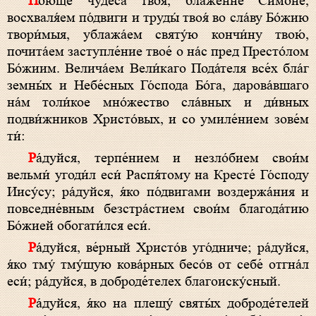
Пою́ще чудеса́ твоя́, блаже́нне Си́моне,
восхваля́ем по́двиги и труды́ твоя́ во сла́ву Бо́жию
твори́мыя, ублажа́ем святу́ю кончи́ну твою́,
почита́ем заступле́ние твое́ о на́с пред Престо́лом
Бо́жиим. Велича́ем Вели́каго Пода́теля все́х бла́г
земны́х и Небе́сных Го́спода Бо́га, дарова́вшаго
на́м толи́кое мно́жество сла́вных и ди́вных
подви́жников Христо́вых, и со умиле́нием зове́м
ти́:
Ра́дуйся, терпе́нием и незло́бием свои́м
вельми́ угоди́л еси́ Распя́тому на Кресте́ Го́споду
Иису́су; ра́дуйся, я́ко по́двигами воздержа́ния и
повседне́вным безстра́стием свои́м благода́тию
Бо́жией обогати́лся еси́.
Ра́дуйся, ве́рный Христо́в уго́дниче; ра́дуйся,
я́ко тму́ тму́щую кова́рных бесо́в от себе́ отгна́л
еси́; ра́дуйся, в доброде́телех благоиску́сный.
Ра́дуйся, я́ко на плещу́ святы́х доброде́телей