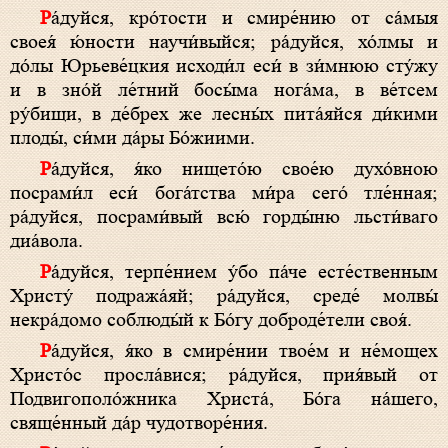
Ра́дуйся, кро́тости и смире́нию от са́мыя
своея́ ю́ности научи́выйся; ра́дуйся, хо́лмы и
до́лы Юрьеве́цкия исходи́л еси́ в зи́мнюю сту́жу
и в зно́й ле́тний босы́ма нога́ма, в ве́тсем
ру́бищи, в де́брех же лесны́х пита́яйся ди́кими
плоды́, си́ми да́ры Бо́жиими.
Ра́дуйся, я́ко нището́ю свое́ю духо́вною
посрами́л еси́ бога́тства ми́ра сего́ тле́нная;
ра́дуйся, посрами́вый всю́ горды́ню льсти́ваго
диа́вола.
Ра́дуйся, терпе́нием у́бо па́че есте́ственным
Христу́ подража́яй; ра́дуйся, среде́ молвы́
некра́домо соблюды́й к Бо́гу доброде́тели своя́.
Ра́дуйся, я́ко в смире́нии твое́м и не́мощех
Христо́с просла́вися; ра́дуйся, прия́вый от
Подвигополо́жника Христа́, Бо́га на́шего,
свяще́нный да́р чудотворе́ния.