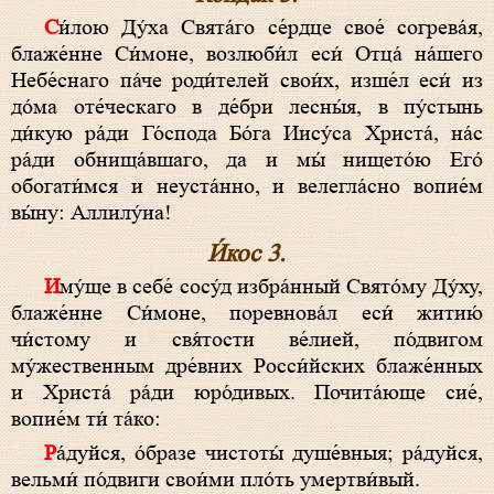
Си́лою Ду́ха Свята́го се́рдце свое́ согрева́я,
блаже́нне Си́моне, возлюби́л еси́ Отца́ на́шего
Небе́снаго па́че роди́телей свои́х, изше́л еси́ из
до́ма оте́ческаго в де́бри лесны́я, в пу́стынь
ди́кую ра́ди Го́спода Бо́га Иису́са Христа́, на́с
ра́ди обнища́вшаго, да и мы́ нището́ю Его́
обогати́мся и неуста́нно, и велегла́сно вопие́м
вы́ну: Аллилу́иа!
И́кос 3.
Иму́ще в себе́ сосу́д избра́нный Свято́му Ду́ху,
блаже́нне Си́моне, поревнова́л еси́ житию́
чи́стому и свя́тости ве́лией, по́двигом
му́жественным дре́вних Росси́йских блаже́нных
и Христа́ ра́ди юро́дивых. Почита́юще сие́,
вопие́м ти́ та́ко:
Ра́дуйся, о́бразе чистоты́ душе́вныя; ра́дуйся,
вельми́ по́двиги свои́ми пло́ть умертви́вый.