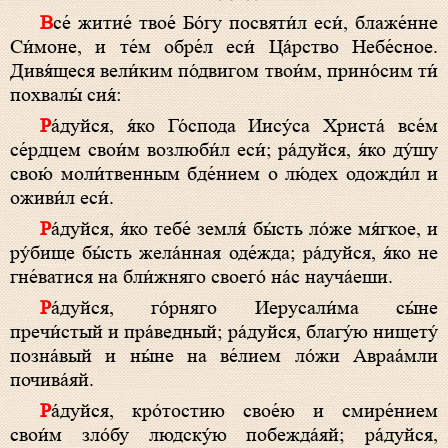
Все́ житие́ твое́ Бо́гу посвяти́л еси́, блаже́нне
Си́моне, и те́м обре́л еси́ Ца́рство Небе́сное.
Дивя́щеся вели́ким по́двигом твои́м, прино́сим ти́
похвалы́ сия́:
Ра́дуйся, я́ко Го́спода Иису́са Христа́ все́м
се́рдцем свои́м возлюби́л еси́; ра́дуйся, я́ко ду́шу
свою́ моли́твенным бде́нием о лю́дех одожди́л и
оживи́л еси́.
Ра́дуйся, я́ко тебе́ земля́ бы́сть ло́же мя́гкое, и
ру́бище бы́сть жела́нная оде́жда; ра́дуйся, я́ко не
гне́ватися на бли́жняго своего́ на́с науча́еши.
Ра́дуйся, го́рняго Иерусали́ма сы́не
пречи́стый и пра́ведный; ра́дуйся, благу́ю нищету́
позна́вый и ны́не на ве́лием ло́жи Авраа́мли
почива́яй.
Ра́дуйся, кро́тостию свое́ю и смире́нием
свои́м зло́бу людску́ю побежда́яй; ра́дуйся,