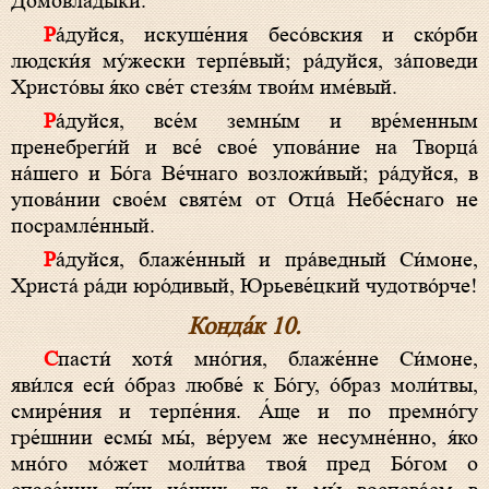
Домовлады́ки.
Ра́дуйся, искуше́ния бесо́вския и ско́рби
людски́я му́жески терпе́вый; ра́дуйся, за́поведи
Христо́вы я́ко све́т стезя́м твои́м име́вый.
Ра́дуйся, все́м земны́м и вре́менным
пренебреги́й и все́ свое́ упова́ние на Творца́
на́шего и Бо́га Ве́чнаго возложи́вый; ра́дуйся, в
упова́нии свое́м святе́м от Отца́ Небе́снаго не
посрамле́нный.
Ра́дуйся, блаже́нный и пра́ведный Си́моне,
Христа́ ра́ди юро́дивый, Юрьеве́цкий чудотво́рче!
Конда́к 10.
Спасти́ хотя́ мно́гия, блаже́нне Си́моне,
яви́лся еси́ о́браз любве́ к Бо́гу, о́браз моли́твы,
смире́ния и терпе́ния. А́ще и по премно́гу
гре́шнии есмы́ мы́, ве́руем же несумне́нно, я́ко
мно́го мо́жет моли́тва твоя́ пред Бо́гом о