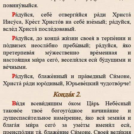
повину́выйся.
Ра́дуйся, себе́ отверги́йся ра́ди Христа́
Иису́са, Кре́ст Христо́в на себе́ взе́мый; ра́дуйся,
всле́д Христа́ после́довавый.
Ра́дуйся, до конца́ жи́зни своея́ в терпе́нии и
по́двизех неосла́бно пребы́вый; ра́дуйся, я́ко
претерпева́я му́жественно вре́менная и
настоя́щая ми́ра сего́, весели́лся еси́ бу́дущими и
ве́чными.
Ра́дуйся, блаже́нный и пра́ведный Си́моне,
Христа́ ра́ди юро́дивый, Юрьеве́цкий чудотво́рче!
Конда́к 2.
Ви́дя всеви́дящим о́ком Ца́рь Небе́сный
таково́е твое́ богоуго́дное начина́ние и
душеспаси́тельное наме́рение, я́ко вся́ земна́я и
блага́я ми́ра сего́ за уме́ты вмени́л еси́,
преиспо́лни тя́, блаже́нне Си́моне, Своея́ вели́кия