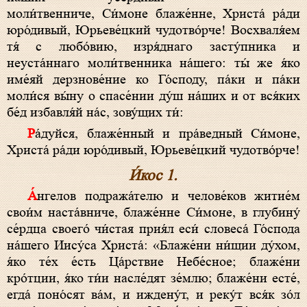
моли́твенниче, Си́моне блаже́нне, Христа́ ра́ди
юро́дивый, Юрьеве́цкий чудотво́рче! Восхваля́ем
тя́ с любо́вию, изря́днаго засту́пника и
неуста́ннаго моли́твенника на́шего: ты́ же я́ко
име́яй дерзнове́ние ко Го́споду, па́ки и па́ки
моли́ся вы́ну о спасе́нии ду́ш на́ших и от вся́ких
бе́д избавля́й на́с, зову́щих ти́:
Ра́дуйся, блаже́нный и пра́ведный Си́моне,
Христа́ ра́ди юро́дивый, Юрьеве́цкий чудотво́рче!
И́кос 1.
А́нгелов подража́телю и челове́ков житие́м
свои́м наста́вниче, блаже́нне Си́моне, в глубину́
се́рдца своего́ чи́стая прия́л еси́ словеса́ Го́спода
на́шего Иису́са Христа́: «Блаже́ни ни́щии ду́хом,
я́ко те́х е́сть Ца́рствие Небе́сное; блаже́ни
кро́тции, я́ко ти́и насле́дят зе́млю; блаже́ни есте́,
егда́ поно́сят ва́м, и иждену́т, и реку́т вся́к зо́л