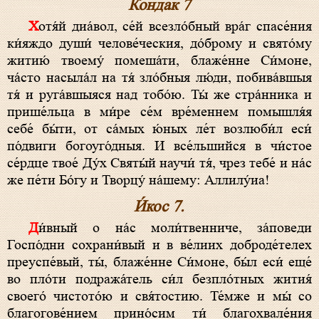
Кондак 7
Хотя́й диа́вол, се́й всезло́бный вра́г спасе́ния
ки́яждо души́ челове́ческия, до́брому и свято́му
житию́ твоему́ помеша́ти, блаже́нне Си́моне,
ча́сто насыла́л на тя́ зло́бныя лю́ди, побива́вшыя
тя́ и руга́вшыяся над тобо́ю. Ты́ же стра́нника и
прише́льца в ми́ре се́м вре́меннем помышля́я
себе́ бы́ти, от са́мых ю́ных ле́т возлюби́л еси́
по́двиги богоуго́дныя. И все́льшийся в чи́стое
се́рдце твое́ Ду́х Святы́й научи́ тя́, чрез тебе́ и на́с
же пе́ти Бо́гу и Творцу́ на́шему: Аллилу́иа!
И́кос 7.
Ди́вный о на́с моли́твенниче, за́поведи
Госпо́дни сохрани́вый и в ве́лиих доброде́телех
преуспе́вый, ты́, блаже́нне Си́моне, бы́л еси́ еще́
во пло́ти подража́тель си́л безпло́тных жития́
своего́ чистото́ю и свя́тостию. Те́мже и мы́ со
благогове́нием прино́сим ти́ благохвале́ния