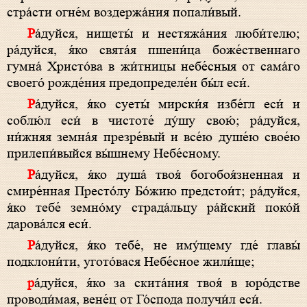
стра́сти огне́м воздержа́ния попали́вый.
Ра́дуйся, нищеты́ и нестяжа́ния люби́телю;
ра́дуйся, я́ко свята́я пшени́ца боже́ственнаго
гумна́ Христо́ва в жи́тницы небе́сныя от сама́го
своего́ рожде́ния предопределе́н бы́л еси́.
Ра́дуйся, я́ко суеты́ мирски́я избе́гл еси́ и
соблю́л еси́ в чистоте́ ду́шу свою́; ра́дуйся,
ни́жняя земна́я презре́вый и все́ю душе́ю свое́ю
прилепи́выйся вы́шнему Небе́сному.
Ра́дуйся, я́ко душа́ твоя́ богобоя́зненная и
смире́нная Престо́лу Бо́жию предстои́т; ра́дуйся,
я́ко тебе́ земно́му страда́льцу ра́йский поко́й
дарова́лся еси́.
Ра́дуйся, я́ко тебе́, не иму́щему где́ главы́
подклони́ти, угото́вася Небе́сное жили́ще;
ра́дуйся, я́ко за скита́ния твоя́ в юро́дстве
проводи́мая, вене́ц от Го́спода получи́л еси́.