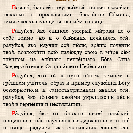
Возсия́, я́ко све́т неугаси́мый, по́двиги свои́ми
тя́жкими и пресла́вными, блаже́нне Си́моне,
те́мже восхваля́юще тя́, вопие́м ти́ си́це:
Ра́дуйся, я́ко еди́ною уме́рый ми́рови не о
себе́ то́кмо, но и о бли́жних печа́лился еси́;
ра́дуйся, я́ко научи́л еси́ лю́ди, зря́ще по́двиги
твоя́, возложи́ти всю́ наде́жду свою́ в ми́ре се́м
тле́нном на еди́наго нетле́ннаго Бо́га Отца́
Вседержи́теля и Отца́ на́шего Небе́снаго.
Ра́дуйся, я́ко ты́ в пути́ на́шем земне́м и
гре́шнем учи́тель, о́браз и приме́р служе́ния Бо́гу
безкоры́стием и самоотверже́нием яви́лся еси́;
ра́дуйся, я́ко по́двиги свои́ми укрепля́еши лю́ди
твоя́ в терпе́нии и нестяжа́нии.
Ра́дуйся, я́ко от ю́ности своея́ навы́кий
поще́нию и на́с науча́еши воздержа́нию в питии́
и пи́ще; ра́дуйся, я́ко свети́льник яви́лся еси́