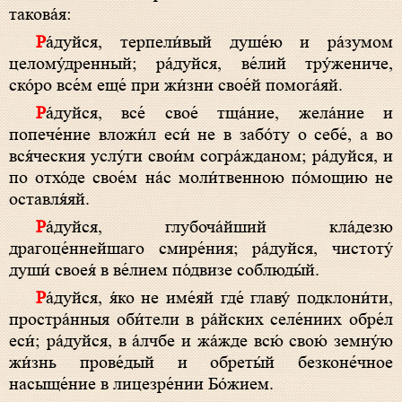
такова́я:
Ра́дуйся, терпели́вый душе́ю и ра́зумом
целому́дренный; ра́дуйся, ве́лий тру́жениче,
ско́ро все́м еще́ при жи́зни свое́й помога́яй.
Ра́дуйся, все́ свое́ тща́ние, жела́ние и
попече́ние вложи́л еси́ не в забо́ту о себе́, а во
вся́ческия услу́ги свои́м согра́жданом; ра́дуйся, и
по отхо́де свое́м на́с моли́твенною по́мощию не
оставля́яй.
Ра́дуйся, глубоча́йший кла́дезю
драгоце́ннейшаго смире́ния; ра́дуйся, чистоту́
души́ своея́ в ве́лием по́двизе соблюды́й.
Ра́дуйся, я́ко не име́яй где́ главу́ подклони́ти,
простра́нныя оби́тели в ра́йских селе́ниих обре́л
еси́; ра́дуйся, в а́лчбе и жа́жде всю́ свою́ земну́ю
жи́знь прове́дый и обреты́й безконе́чное
насыще́ние в лицезре́нии Бо́жием.