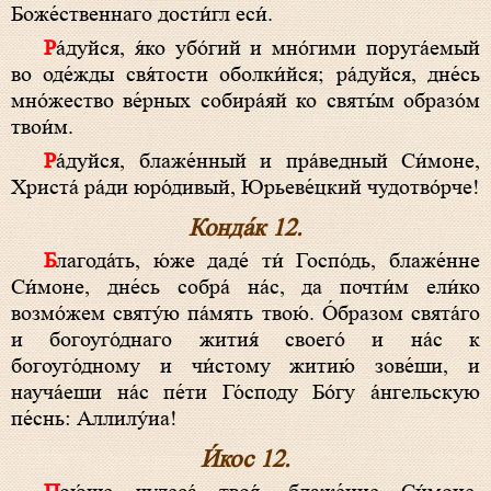
Боже́ственнаго дости́гл еси́.
Ра́дуйся, я́ко убо́гий и мно́гими поруга́емый
во оде́жды свя́тости оболки́йся; ра́дуйся, дне́сь
мно́жество ве́рных собира́яй ко святы́м образо́м
твои́м.
Ра́дуйся, блаже́нный и пра́ведный Си́моне,
Христа́ ра́ди юро́дивый, Юрьеве́цкий чудотво́рче!
Конда́к 12.
Благода́ть, ю́же даде́ ти́ Госпо́дь, блаже́нне
Си́моне, дне́сь собра́ на́с, да почти́м ели́ко
возмо́жем святу́ю па́мять твою́. О́бразом свята́го
и богоуго́днаго жития́ своего́ и на́с к
богоуго́дному и чи́стому житию́ зове́ши, и
науча́еши на́с пе́ти Го́споду Бо́гу а́нгельскую
пе́снь: Аллилу́иа!
И́кос 12.