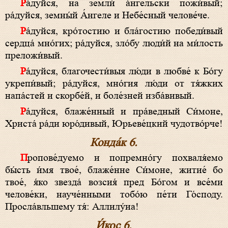
Ра́дуйся, на земли́ а́нгельски пожи́вый;
ра́дуйся, земны́й А́нгеле и Небе́сный челове́че.
Ра́дуйся, кро́тостию и бла́гостию победи́вый
сердца́ мно́гих; ра́дуйся, зло́бу люди́й на ми́лость
преложи́вый.
Ра́дуйся, благочести́выя лю́ди в любве́ к Бо́гу
укрепи́вый; ра́дуйся, мно́гия лю́ди от тя́жких
напа́стей и скорбе́й, и боле́зней изба́вивый.
Ра́дуйся, блаже́нный и пра́ведный Си́моне,
Христа́ ра́ди юро́дивый, Юрьеве́цкий чудотво́рче!
Конда́к 6.
Пропове́дуемо и попремно́гу похваля́емо
бы́сть и́мя твое́, блаже́нне Си́моне, житие́ бо
твое́, я́ко звезда́ возсия́ пред Бо́гом и все́ми
челове́ки, науче́нными тобо́ю пе́ти Го́споду.
Просла́вльшему тя́: Аллилу́иа!
И́кос 6.