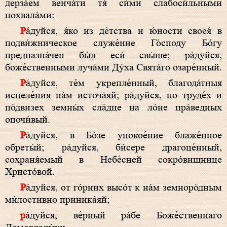
дерза́ем венча́ти тя́ си́ми слабоси́льными
похвала́ми:
Ра́дуйся, я́ко из де́тства и ю́ности своея́ в
подви́жническое служе́ние Го́споду Бо́гу
предназна́чен бы́л еси́ свы́ше; ра́дуйся,
боже́ственными луча́ми Ду́ха Свята́го озаре́нный.
Ра́дуйся, те́м укрепле́нный, благода́тныя
исцеле́ния на́м источа́яй; ра́дуйся, по труде́х и
по́двизех земны́х сла́дце на ло́не пра́ведных
опочи́вый.
Ра́дуйся, в Бо́зе упокое́ние блаже́нное
обреты́й; ра́дуйся, би́сере драгоце́нный,
сохраня́емый в Небе́сней сокро́вищнице
Христо́вой.
Ра́дуйся, от го́рних высо́т к на́м земноро́дным
ми́лостивно приника́яй;
ра́дуйся, ве́рный ра́бе Боже́ственнаго