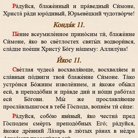
Ра́дуйся, блаже́нный и пра́ведный Си́моне,
Христа́ ра́ди юро́дивый, Юрьеве́цкий чудотво́рче!
Конда́к 11.
Пе́ние всеумиле́нное прино́сим ти́, блаже́нне
Си́моне, я́ко во све́тлостех святы́х водвори́вся,
сла́дце пое́ши Христу́ Бо́гу на́шему: Аллилу́иа!
И́кос 11.
Све́тлая чудеса́ восхваля́юще, восхваля́ем и
сла́вныя по́двиги твоя́ блаже́нне Си́моне. Та́ко
устро́ися Бо́жиим изволе́нием, и я́коже обы́кл
еси́, в преподо́бии и пра́вде дни́ и но́щи рабо́тал
еси́ Бо́гови. Мы́ же прославля́юще
просла́вльшагося в тебе́ Го́спода, вопие́м ти́ си́це:
Ра́дуйся, собо́ю яви́вый, я́ко честна́ пред
Го́сподем сме́рть преподо́бных Его́; ра́дуйся,
я́коже дре́вний Ла́зарь в лю́тых ра́нах в не́дра