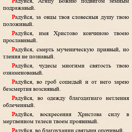
Радуйся, Агнцу Божию подвигом земным
подражавый.
Радуйся, за овцы твоя словесныя душу твою
положивый.
Радуйся, имя Христово кончиною твоею
прославивый.
Радуйся, смерть мученическую приявый, но
тления не познавый.
Радуйся, чудесы многими святость твою
ознаменовавый.
Радуйся, во гроб сошедый и от него зарею
безсмертия возсиявый.
Радуйся, во одежду благодатнаго нетления
облеченный.
Радуйся, воскресения Христова силу в
мертвенном телеси твоем проявивый.
Радуйся, во благоухании святыни опочивый.