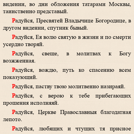
видении, во дни обложения татарами Москвы,
таинственно представый.
Радуйся, Пресвятей Владычице Богородице, в
другом видении, спутник бывый.
Радуйся, Ея волю святую в жизни и по смерти
усердно творяй.
Радуйся, свеще, в молитвах к Богу
возжженная.
Радуйся, вождю, путь ко спасению всем
показующий.
Радуйся, паству твою молитвенно назираяй.
Радуйся, с верою к тебе прибегающих
прошения исполняяй.
Радуйся, Церкве Православныя благодатная
лепото.
Радуйся, любящих и чтущих тя присное