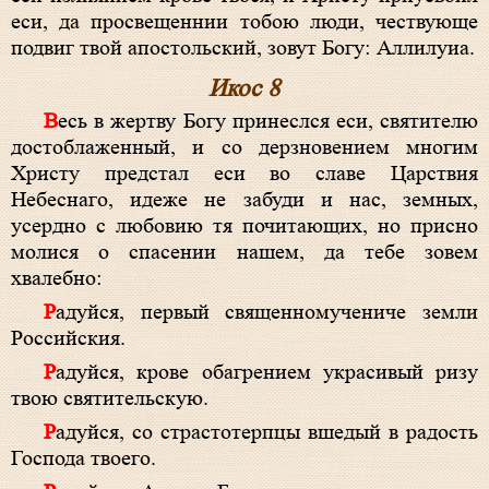
еси, да просвещеннии тобою люди, чествующе
подвиг твой апостольский, зовут Богу: Аллилуиа.
Икос 8
Весь в жертву Богу принеслся еси, святителю
достоблаженный, и со дерзновением многим
Христу предстал еси во славе Царствия
Небеснаго, идеже не забуди и нас, земных,
усердно с любовию тя почитающих, но присно
молися о спасении нашем, да тебе зовем
хвалебно:
Радуйся, первый священномучениче земли
Российския.
Радуйся, крове обагрением украсивый ризу
твою святительскую.
Радуйся, со страстотерпцы вшедый в радость
Господа твоего.