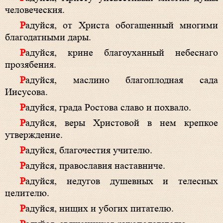
человеческия.
Радуйся, от Христа обогащенный многими
благодатными дары.
Радуйся, крине благоуханный небеснаго
прозябения.
Радуйся, маслино благоплодная сада
Иисусова.
Радуйся, града Ростова славо и похвало.
Радуйся, веры Христовой в нем крепкое
утверждение.
Радуйся, благочестия учителю.
Радуйся, православия наставниче.
Радуйся, недугов душевных и телесных
целителю.
Радуйся, нищих и убогих питателю.