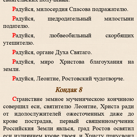
Радуйся, милосердия Спасова подражателю.
Радуйся, щедродательный милостыни
подателю.
Радуйся, любвеобильный скорбящих
утешителю.
Радуйся, органе Духа Святаго.
Радуйся, миро Христова благоухания на
земли.
Радуйся, Леонтие, Ростовский чудотворче.
Кондак 8
Странствие земное мученическою кончиною
совершил еси, святителю Леонтие, Христа ради
от идолослужителей ожесточенных даже до
крове пострадав, первый священномученик
Российския Земли явлься, град Ростов освятил
еси излиянием крове твоея, и Христу приусвоил