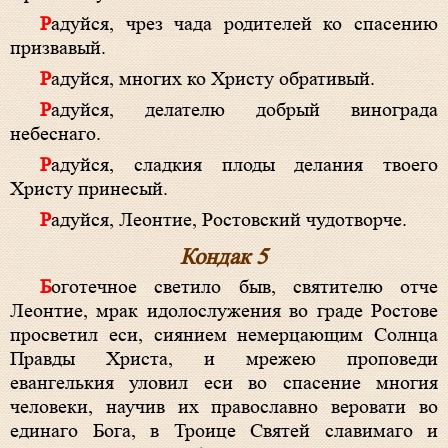
Радуйся, чрез чада родителей ко спасению
призвавый.
Радуйся, многих ко Христу обративый.
Радуйся, делателю добрый винограда
небеснаго.
Радуйся, сладкия плоды делания твоего
Христу принесый.
Радуйся, Леонтие, Ростовский чудотворче.
Кондак 5
Боготечное светило быв, святителю отче
Леонтие, мрак идолослужения во граде Ростове
просветил еси, сиянием немерцающим Солнца
Правды Христа, и мрежею проповеди
евангелькия уловил еси во спасение многия
человеки, научив их православно веровати во
единаго Бога, в Троице Святей славимаго и