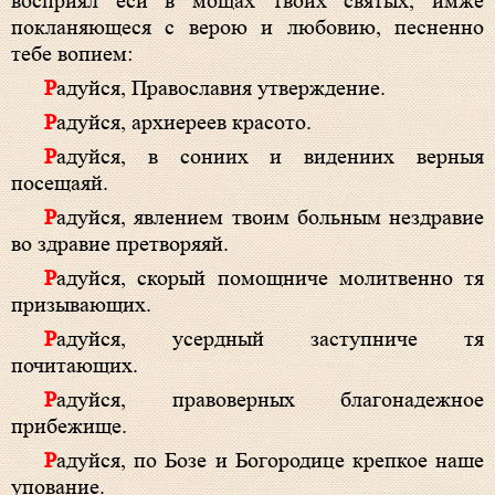
восприял еси в мощах твоих святых, имже
покланяющеся с верою и любовию, песненно
тебе вопием:
Радуйся, Православия утверждение.
Радуйся, архиереев красото.
Радуйся, в сониих и видениих верныя
посещаяй.
Радуйся, явлением твоим больным нездравие
во здравие претворяяй.
Радуйся, скорый помощниче молитвенно тя
призывающих.
Радуйся, усердный заступниче тя
почитающих.
Радуйся, правоверных благонадежное
прибежище.
Радуйся, по Бозе и Богородице крепкое наше
упование.