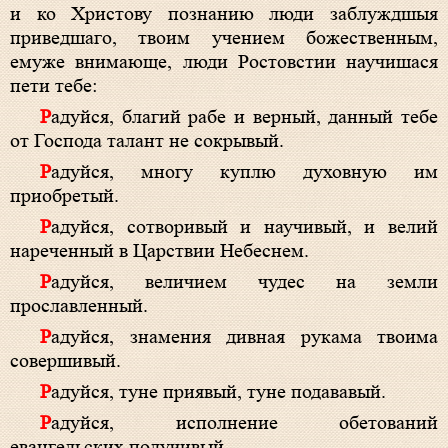
и ко Христову познанию люди заблуждшыя
приведшаго, твоим учением божественным,
емуже внимающе, люди Ростовстии научишася
пети тебе:
Радуйся, благий рабе и верный, данный тебе
от Господа талант не сокрывый.
Радуйся, многу куплю духовную им
приобретый.
Радуйся, сотворивый и научивый, и велий
нареченный в Царствии Небеснем.
Радуйся, величием чудес на земли
прославленный.
Радуйся, знамения дивная рукама твоима
совершивый.
Радуйся, туне приявый, туне подававый.
Радуйся, исполнение обетований
евангельских получивый.