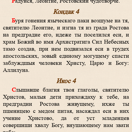
Радуйся, Леонтие, Ростовский чудотворче.
Кондак 4
Буря гонения языческаго паки возшуме на тя,
святителю Леонтие, и изгна тя из града Ростова
на предградие его, идеже ты поселился еси, и
храм Божий во имя Архистратига Сил Небесных
тамо создав, при нем подвизался еси в трудех
апостольских, зовый единому могущему спасти
заблуждшыя человеки Христу, Царю и Богу:
Аллилуиа.
Икос 4
Слышавше благия твоя глаголы, святителю
Христов, малыя дети прихождаху к тебе, на
предградии Ростова живущему, ихже ты
пшеницею с медом питая, насаждал еси в них
учение Христово, да от уст младенцев
совершиши хвалу Богу, внушающему нам звати