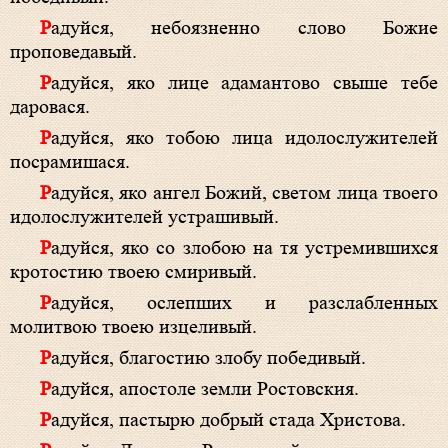
Радуйся, небоязненно слово Божие
проповедавый.
Радуйся, яко лице адамантово свыше тебе
даровася.
Радуйся, яко тобою лица идолослужителей
посрамишася.
Радуйся, яко ангел Божий, светом лица твоего
идолослужителей устрашивый.
Радуйся, яко со злобою на тя устремившихся
кротостию твоею смиривый.
Радуйся, ослепших и разслабленных
молитвою твоею изцеливый.
Радуйся, благостию злобу победивый.
Радуйся, апостоле земли Ростовския.
Радуйся, пастырю добрый стада Христова.