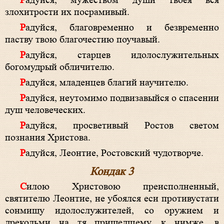
Радуйся, мужеством души твоея вся
злохитрости их посрамивый.
Радуйся, благовременно и безвременно
паству твою благочестию поучавый.
Радуйся, старцев идолослужительных
богомудрый обличителю.
Радуйся, младенцев благий научителю.
Радуйся, неутомимо подвизавыйся о спасении
душ человеческих.
Радуйся, просветивый Ростов светом
познания Христова.
Радуйся, Леонтие, Ростовский чудотворче.
Кондак 3
Силою Христовою преисполненный,
святителю Леонтие, не убоялся еси противустати
сонмищу идолослужителей, со оружием и
дрекольми на тя пришедшему, к нимже, в