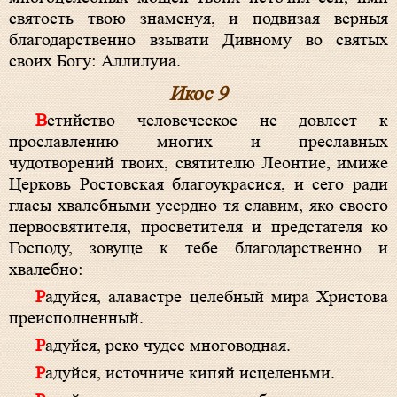
святость твою знаменуя, и подвизая верныя
благодарственно взывати Дивному во святых
своих Богу: Аллилуиа.
Икос 9
Ветийство человеческое не довлеет к
прославлению многих и преславных
чудотворений твоих, святителю Леонтие, имиже
Церковь Ростовская благоукрасися, и сего ради
гласы хвалебными усердно тя славим, яко своего
первосвятителя, просветителя и предстателя ко
Господу, зовуще к тебе благодарственно и
хвалебно:
Радуйся, алавастре целебный мира Христова
преисполненный.
Радуйся, реко чудес многоводная.
Радуйся, источниче кипяй исцеленьми.