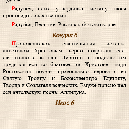
Радуйся, сими утвердивый истину твоея
проповеди божественныя.
Радуйся, Леонтие, Ростовский чудотворче.
Кондак 6
Проповедником евангельския истины,
апостолом Христовым, верно подражал еси,
святителю отче наш Леонтие, и подобно им
трудился еси во благовестии Христове, люди
Ростовския поучая православно веровати во
Святую Троицу и Божественную Единицу,
Творца и Создателя всяческих, Емуже присно пел
еси ангельскую песнь: Аллилуиа.
Икос 6