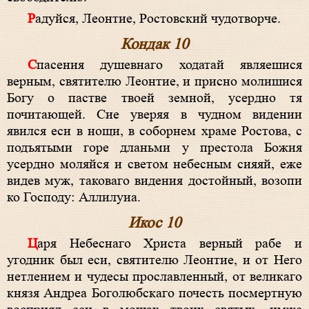
Радуйся, Леонтие, Ростовский чудотворче.
Кондак 10
Спасения душевнаго ходатай являешися
верным, святителю Леонтие, и присно молишися
Богу о пастве твоей земной, усердно тя
почитающей. Сие уверяя в чудном видении
явился еси в нощи, в соборнем храме Ростова, с
подъятыми горе дланьми у престола Божия
усердно моляйся и светом небесным сияяй, еже
видев муж, таковаго видения достойный, возопи
ко Господу: Аллилуиа.
Икос 10
Царя Небеснаго Христа верный рабе и
угодник был еси, святителю Леонтие, и от Него
нетлением и чудесы прославленный, от великаго
князя Андреа Боголюбскаго почесть посмертную