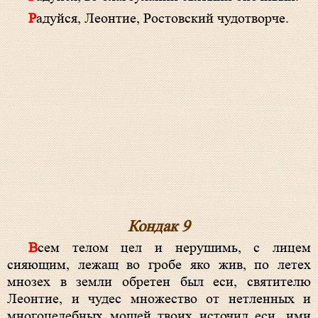
Радуйся, Леонтие, Ростовский чудотворче.
Кондак 9
Всем телом цел и нерушимь, с лицем
сияющим, лежащ во гробе яко жив, по летех
мнозех в земли обретен был еси, святителю
Леонтие, и чудес множество от нетленных и
многоцелебных мощей твоих источил еси, ими