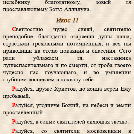
целебнику благодатному, зовый тя
прославляющему Богу: Аллилуиа.
Икос 11
Светлостию чудес сияяй, святителю
преподобне, благодатно озаряеши душы наша,
страстьми греховными потемненныя, и вся ны
приводиши на стезю покаяния и спасения. Сего
ради ублажаем тя, наставника
душеспасительнаго и по смерти, от гроба твоего
чудесно нас поучающаго, и во умилении
глубоцем воспеваем в похвалу тебе:
Радуйся, друже Христов, до конца верен Ему
пребывый.
Радуйся, угодниче Божий, на небеси и земли
прославленный.
Радуйся, в сонме святителей сияющая звездо.
Радуйся, со святители московскими в