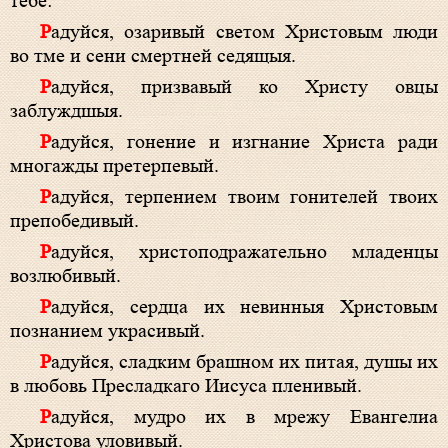
тебе:
Радуйся, озаривый светом Христовым люди
во тме и сени смертней седящыя.
Радуйся, призвавый ко Христу овцы
заблуждшыя.
Радуйся, гонение и изгнание Христа ради
многажды претерпевый.
Радуйся, терпением твоим гонителей твоих
препобедивый.
Радуйся, христоподражательно младенцы
возлюбивый.
Радуйся, сердца их невинныя Христовым
познанием украсивый.
Радуйся, сладким брашном их питая, душы их
в любовь Пресладкаго Иисуса пленивый.
Радуйся, мудро их в мрежу Евангелиа
Христова уловивый.