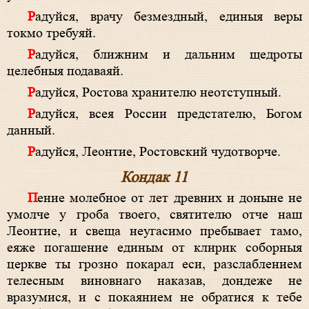
Радуйся, врачу безмездный, единыя веры
токмо требуяй.
Радуйся, ближним и дальним щедроты
целебныя подаваяй.
Радуйся, Ростова хранителю неотступный.
Радуйся, всея России предстателю, Богом
данный.
Радуйся, Леонтие, Ростовский чудотворче.
Кондак 11
Пение молебное от лет древних и доныне не
умолче у гроба твоего, святителю отче наш
Леонтие, и свеща неугасимо пребывает тамо,
еяже погашение единым от клирик соборныя
церкве ты грозно покарал еси, разслаблением
телесным виновнаго наказав, дондеже не
вразумися, и с покаянием не обратися к тебе