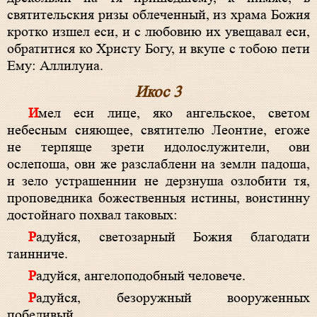
святительския ризы облеченный, из храма Божия
кротко изшел еси, и с любовию их увещавал еси,
обратитися ко Христу Богу, и вкупе с тобою пети
Ему: Аллилуиа.
Икос 3
Имел еси лице, яко ангельское, светом
небесным сияющее, святителю Леонтие, егоже
не терпяще зрети идолослужители, ови
ослепоша, ови же разслаблени на земли падоша,
и зело устрашеннии не дерзнуша озлобити тя,
проповедника божественныя истины, воистинну
достойнаго похвал таковых:
Радуйся, светозарный Божия благодати
таинниче.
Радуйся, ангелоподобный человече.
Радуйся, безоружный вооруженных
победивый.