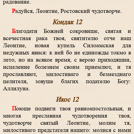
радование.
Радуйся, Леонтие, Ростовский чудотворче.
Кондак 12
Благодати Божией сокровище, святая и
всечестная рака твоя, святителю отче наш
Леонтие, новая купель Силоамская для
недужных явися: к ней бо не единожды токмо в
лето, но на всякое время, с верою приходящии,
исцеление болезнем своим приемлют, и тя
прославляют, милостиваго и безмезднаго
целителя, зовуще благих подателю Богу:
Аллилуиа.
Икос 12
Поюще подвиги твоя равноапостольныя, и
многая преславная чудотворения твоя,
чудотворче святый Леонтие, молим тя,
милостиваго предстателя нашего: молися с нами