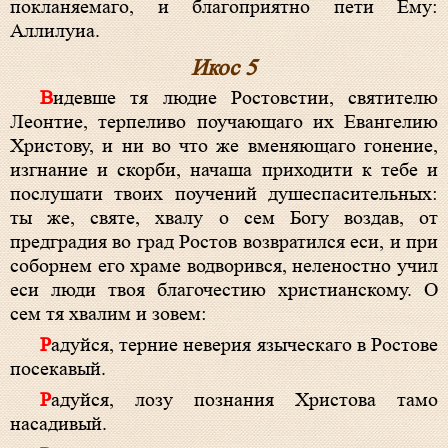
покланяемаго, и благоприятно пети Ему:
Аллилуиа.
Икос 5
Видевше тя людие Ростовстии, святителю
Леонтие, терпеливо поучающаго их Евангелию
Христову, и ни во что же вменяющаго гонение,
изгнание и скорби, начаша приходити к тебе и
послушати твоих поучений душеспасительных:
ты же, святе, хвалу о сем Богу воздав, от
предградия во град Ростов возвратился еси, и при
соборнем его храме водворився, неленостно учил
еси люди твоя благочестию христианскому. О
сем тя хвалим и зовем:
Радуйся, терние неверия языческаго в Ростове
посекавый.
Радуйся, лозу познания Христова тамо
насадивый.