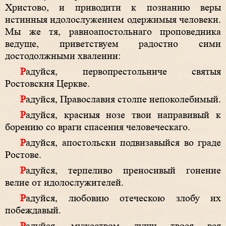
Христово, и приводити к познанию веры
истинныя идолослужением одержимыя человеки.
Мы же тя, равноапостольнаго проповедника
ведуще, приветствуем радостно сими
достодолжными хвалении:
Радуйся, первопрестольниче святыя
Ростовския Церкве.
Радуйся, Православия столпе непоколебимый.
Радуйся, красныя нозе твои направивый к
борению со враги спасения человеческаго.
Радуйся, апостольски подвизавыйся во граде
Ростове.
Радуйся, терпеливо преносивый гонение
велие от идолослужителей.
Радуйся, любовию отеческою злобу их
побеждавый.