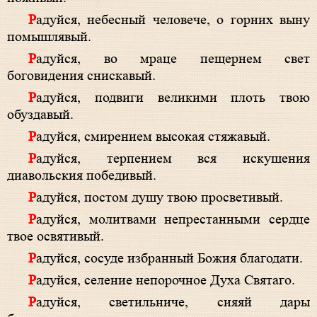
Радуйся, небесный человече, о горних выну
помышлявый.
Радуйся, во мраце пещернем свет
боговидения снискавый.
Радуйся, подвиги великими плоть твою
обуздавый.
Радуйся, смирением высокая стяжавый.
Радуйся, терпением вся искушения
диавольския победивый.
Радуйся, постом душу твою просветивый.
Радуйся, молитвами непрестанными сердце
твое освятивый.
Радуйся, сосуде избранный Божия благодати.
Радуйся, селение непорочное Духа Святаго.
Радуйся, светильниче, сияяй дары