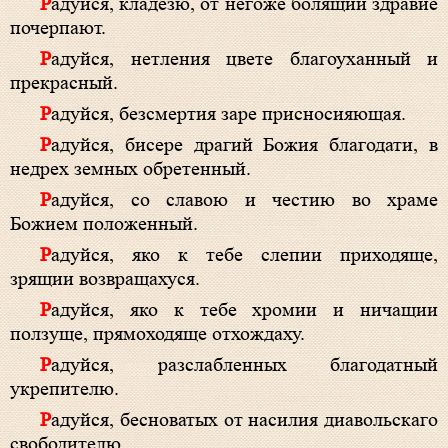
Радуйся, кладезю, от негоже болящии здравие
почерпают.
Радуйся, нетления цвете благоуханный и
прекрасный.
Радуйся, безсмертия заре присносияющая.
Радуйся, бисере драгий Божия благодати, в
недрех земных обретенный.
Радуйся, со славою и честию во храме
Божием положенный.
Радуйся, яко к тебе слепии приходяще,
зрящии возвращахуся.
Радуйся, яко к тебе хромии и ничащии
ползуще, прямоходяще отхождаху.
Радуйся, разслабленных благодатный
укрепителю.
Радуйся, бесноватых от насилия диавольскаго
свободителю.