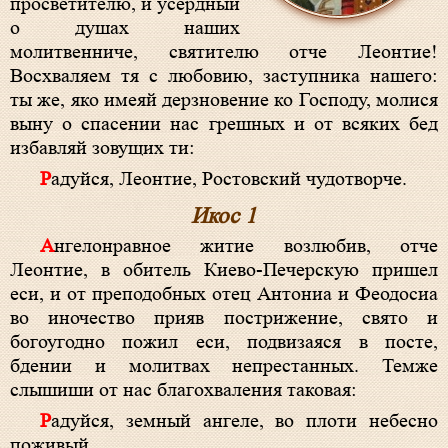
просветителю, и усердный
о душах наших
молитвенниче, святителю отче Леонтие!
Восхваляем тя с любовию, заступника нашего:
ты же, яко имеяй дерзновение ко Господу, молися
выну о спасении нас грешных и от всяких бед
избавляй зовущих ти:
Радуйся, Леонтие, Ростовский чудотворче.
Икос 1
Ангелонравное житие возлюбив, отче
Леонтие, в обитель Киево-Печерскую пришел
еси, и от преподобных отец Антониа и Феодосиа
во иночество прияв пострижение, свято и
богоугодно пожил еси, подвизаяся в посте,
бдении и молитвах непрестанных. Темже
слышиши от нас благохваления таковая:
Радуйся, земный ангеле, во плоти небесно
поживый.