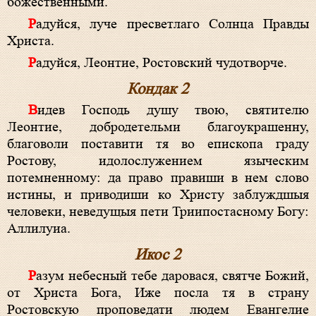
божественными.
Радуйся, луче пресветлаго Солнца Правды
Христа.
Радуйся, Леонтие, Ростовский чудотворче.
Кондак 2
Видев Господь душу твою, святителю
Леонтие, добродетельми благоукрашенну,
благоволи поставити тя во епископа граду
Ростову, идолослужением языческим
потемненному: да право правиши в нем слово
истины, и приводиши ко Христу заблуждшыя
человеки, неведущыя пети Триипостасному Богу:
Аллилуиа.
Икос 2
Разум небесный тебе даровася, святче Божий,
от Христа Бога, Иже посла тя в страну
Ростовскую проповедати людем Евангелие