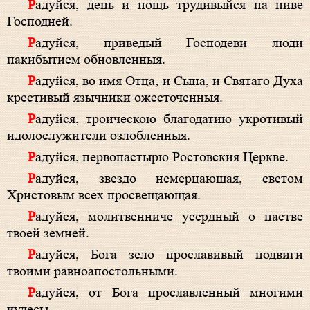
Радуйся, день и нощь трудивыйся на ниве
Господней.
Радуйся, приведый Господеви люди
пакибытием обновленныя.
Радуйся, во имя Отца, и Сына, и Святаго Духа
крестивый язычники ожесточенныя.
Радуйся, троическою благодатию укротивый
идолослужители озлобленныя.
Радуйся, первопастырю Ростовския Церкве.
Радуйся, звездо немерцающая, светом
Христовым всех просвещающая.
Радуйся, молитвенниче усердный о пастве
твоей земней.
Радуйся, Бога зело прославивый подвиги
твоими равноапостольными.
Радуйся, от Бога прославленный многими
чудесы.