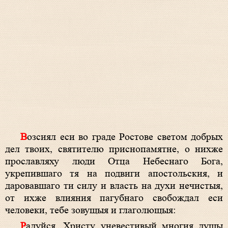
Возсиял еси во граде Ростове светом добрых
дел твоих, святителю приснопамятне, о нихже
прославляху люди Отца Небеснаго Бога,
укрепившаго тя на подвиги апостольския, и
даровавшаго ти силу и власть на духи нечистыя,
от ихже влияния пагубнаго свобождал еси
человеки, тебе зовущыя и глаголющыя:
Радуйся, Христу уневестивый многия душы