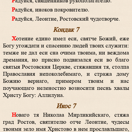
Радуйся, священников рукополагателю.
Радуйся, иноков покровителю.
Радуйся, Леонтие, Ростовский чудотворче.
Кондак 7
Хотение едино имел еси, святче Божий, еже
Богу угождати и спасению людей твоих служити:
темже не дал еси сна очима твоима, ни веждома
дремания, но присно подвизался еси во благо
святыя Ростовския Церкве, стяжавшия тя, столпа
Православия непоколебимаго, и стража дому
Божию вернаго, примером твоим и нас
поучающаго неленостно возносити песнь хвалы
Христу Богу: Аллилуиа.
Икос 7
Новаго тя Николаа Мирликийскаго, стяжа
град Ростов, святителю отче Леонтие, чудесы
твоими зело имя Христово в нем прославльшаго,