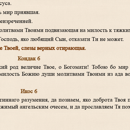
суса.
сь мир приявшая.
неизреченней.
 молитвами Твоими подвизающая на милость к тяжк
Господь, яко любящий Сын, отказати Ти не может.
це Твоей, слезы верных отирающая.
Кондак 6
милость Божию души молитвами Твоими из ада воз
Икос 6
жимый ангельским очесем, и да прославляем Тя по