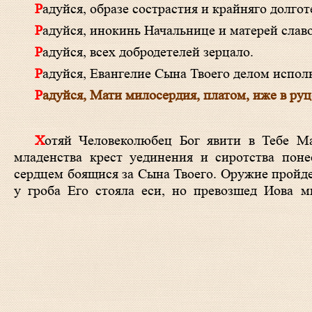
Радуйся, образе сострастия и крайняго долго
Радуйся, инокинь Начальнице и матерей славо
Радуйся, всех добродетелей зерцало.
Радуйся, Евангелие Сына Твоего делом испол
Радуйся, Мати милосердия, платом, иже в ру
Хотяй Человеколюбец Бог явити в Тебе Матерь всех, могущую спострадати всем, повсячески искушаше Тя, от
младенства крест уединения и сиротства поне
сердцем боящися за Сына Твоего. Оружие пройде 
у гроба Его стояла еси, но превозшед Иова м