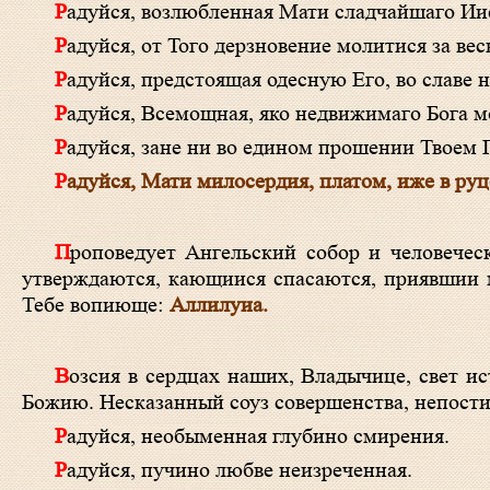
Радуйся, возлюбленная Мати сладчайшаго Ии
Радуйся, от Того дерзновение молитися за ве
Радуйся, предстоящая одесную Его, во славе 
Радуйся, Всемощная, яко недвижимаго Бога
Радуйся, зане ни во едином прошении Твоем 
Радуйся, Мати милосердия, платом, иже в ру
Проповедует Ангельский собор и человеческий род величие Твое, о Богомати! Тобою бо мир стоит, домы верных
утверждаются, кающиися спасаются, приявшии 
Тебе вопиюще:
Аллилуиа.
Возсия в сердцах наших, Владычице, свет истиннаго разумения, да познаем, яко доброта Твоя превзыде всяку тварь
Божию. Несказанный соуз совершенства, непости
Радуйся, необыменная глубино смирения.
Радуйся, пучино любве неизреченная.