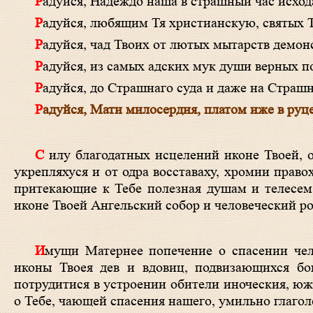
Радуйся, Надеждо наша в страшный час исход
Радуйся, любящим Тя христианскую, святых
Радуйся, чад Твоих от лютых мытарств демо
Радуйся, из самых адских мук души верных 
Радуйся, до Страшнаго суда и даже на Страш
Радуйся, Мати милосердия, платом иже в руц
С илу благодатных исцелений иконе Твоей, о Богомати, изобильно даровала еси: слепии прозреваху, расслабленнии
укрепляхуся и от одра восставаху, хромии прав
притекающие к Тебе полезная душам и телесем
иконе Твоей Ангельский собор и человеческий ро
Имущи Матернее попечение о спасении человеков, благоволила еси собрати, Пренепорочная, окрест чудотворныя
иконы Твоея дев и вдовиц, подвизающихся бо
потрудитися в устроении обители иноческия, ю
о Тебе, чающей спасения нашего, умильно глагол