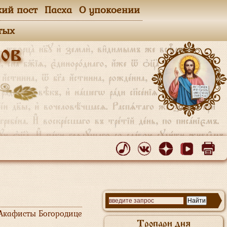
кий пост
Пасха
О упокоении
тых
ов
Акафисты Богородице
Тропари дня