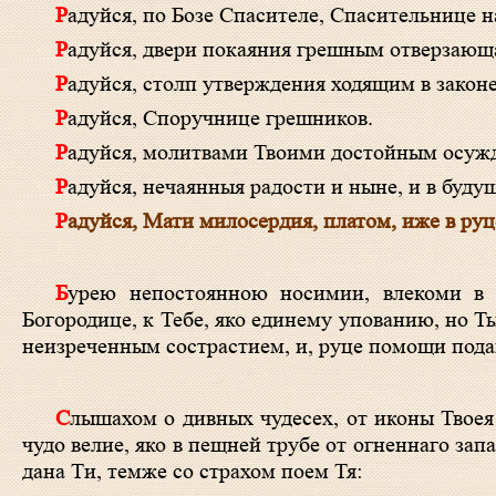
Радуйся, по Бозе Спасителе, Спасительнице 
Радуйся, двери покаяния грешным отверзающ
Радуйся, столп утверждения ходящим в закон
Радуйся, Споручнице грешников.
Радуйся, молитвами Твоими достойным осуж
Радуйся, нечаянныя радости и ныне, и в буд
Радуйся, Мати милосердия, платом, иже в ру
Бурею непостоянною носимии, влекоми в пучину лютаго отчаяния, притекают в бедах и скорбех раби Твои,
Богородице, к Тебе, яко единему упованию, но 
неизреченным сострастием, и, руце помощи под
Слышахом о дивных чудесех, от иконы Твоея явленных, Богомати Пречистая, радуемся и благодарим Тя, изряднее за
чудо велие, яко в пещней трубе от огненнаго зап
дана Ти, темже со страхом поем Тя: