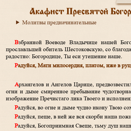
Акафист Пресвятой Бого
Молитвы предначинательные
Взбранной Воеводе Владычице нашей Богородице, явлением чудотворнаго образа Своего
прославльшей обитель Шестоковскую, со благодар
радостно: Богородице, Ты еси утешение наше.
Радуйся, Мати милосердия, платом, иже в ру
Архангелов и Ангелов Царице, предвозвестила еси нищей и немудрой мира сего, но обильной верою деве в пещнем
огни и дыме смиренное пребывание чудотворна
изображение Пречистаго лика Твоего и исполнен
Радуйся, во огне и дыме чудно икону Твою со
Радуйся, пеще, в ней же вся скорби наша пож
Радуйся, Богоприимная Свеще, тьму душ наш