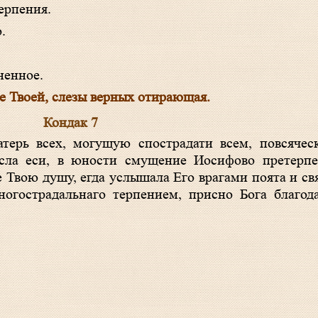
терпения.
.
ненное.
це Твоей, слезы верных отирающая.
Кондак 7
сла еси, в юности смущение Иосифово претерпел
Твою душу, егда услышала Его врагами поята и свя
ногострадальнаго терпением, присно Бога благод