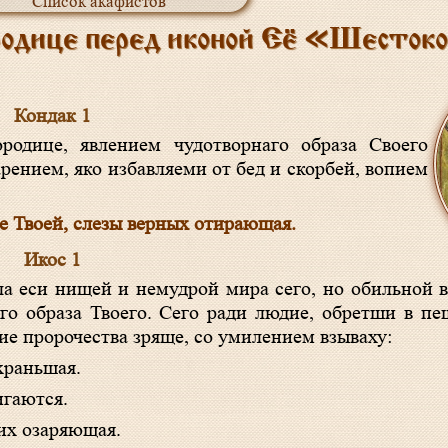
Список акафистов
родице перед иконой Её «Шесток
Кондак 1
ением, яко избавляеми от бед и скорбей, вопием
це Твоей, слезы верных отирающая.
Икос 1
го образа Твоего. Сего ради людие, обретши в п
ие пророчества зряще, со умилением взываху:
храньшая.
игаются.
их озаряющая.