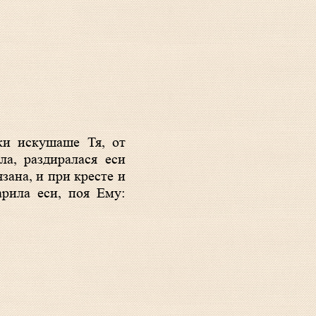
а, раздиралася еси
зана, и при кресте и
арила еси, поя Ему: