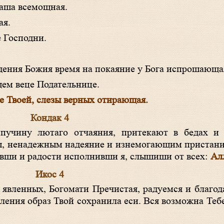
наша всемощная.
ая.
е Господни.
дения Божия время на покаяние у Бога испрошающа
ущем веце Подательнице.
це Твоей, слезы верных отирающая.
Кондак 4
Ты, ненадежным надеяние и изнемогающим пристани
авши и радости исполнивши я, слышиши от всех:
Ал
Икос 4
аления образ Твой сохранила еси. Вся возможна Теб