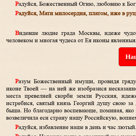
Радуйся, Божественный Огню, любовию к Бо
Радуйся, Мати милосердия, платом, иже в ру
Видевше людие града Москвы, идеже чудотворная икона Шестоковская обретеся, милосердие Божия Матери к
человеком и многая чудеса от Ея иконы явленныя
Наш
Разум Божественный имущи, провидя грядущая, яко настоящая, Преблагословенная Владычице, благоволила еси
иконе Твоей — на ней же изобразися несказан
места превелией скорби земли Русския, идеж
истребися, святый князь Георгий душу свою за
быша. Но благодарно воспевающе, поминая, яко 
возвеличила еси страну нашу Российскую, вопие
Радуйся, избавление наше в день и час лютый