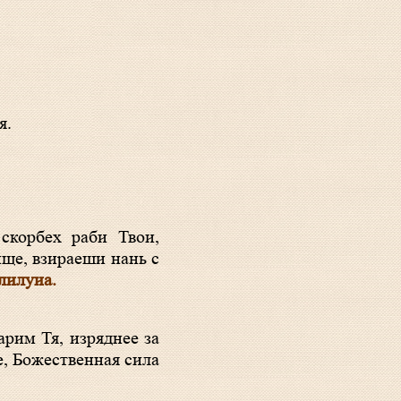
я.
ще, взираеши нань с
лилуиа.
е, Божественная сила