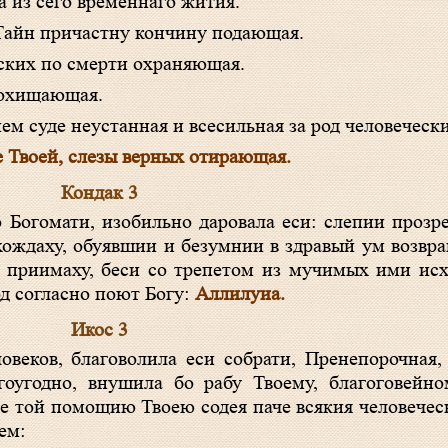
а из сего временнаго жития.
 Тайн причастну кончину подающая.
нских по смерти охраняющая.
похищающая.
нем суде неустанная и всесильная за род человеческ
е Твоей, слезы верных отирающая.
Кондак 3
охождаху, обуявшии и безумнии в здравый ум возвр
 приимаху, беси со трепетом из мучимых ими исх
д согласно поют Богу:
Аллилуиа.
Икос 3
гоугодно, внушила бо рабу Твоему, благоговей
же той помощию Твоею содея паче всякия человече
ем: