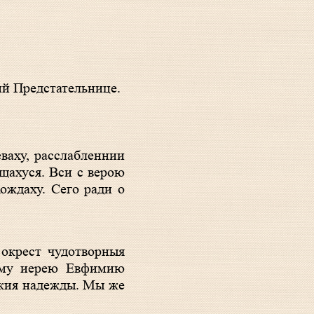
ий Предстательнице.
ащахуся. Вси с верою
ождаху. Сего ради о
ному иерею Евфимию
ския надежды. Мы же