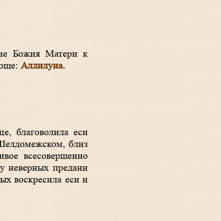
ающе:
Аллилуиа.
 Шелдомежском, близ
ивое всесовершенно
ву неверных предани
вых воскресила еси и