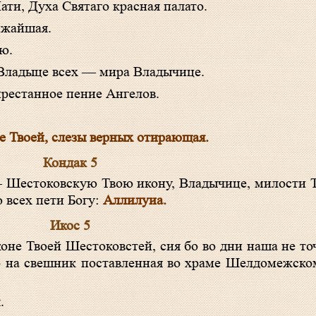
ти, Духа Святаго красная палато.
лижайшая.
ю.
о Владыце всех — мира Владычице.
епрестанное пение Ангелов.
це Твоей, слезы верных отирающая.
Кондак 5
 всех пети Богу:
Аллилуиа.
Икос 5
о на свешник поставленная во храме Шелдомежском
.