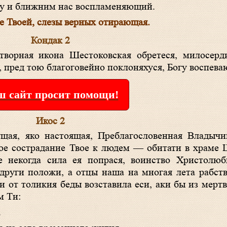
гу и ближним нас воспламеняющий.
це Твоей, слезы верных отирающая.
Кондак 2
, пред тою благоговейно поклоняхуся, Богу воспев
 сайт просит помощи!
Икос 2
ное сострадание Твое к людем — обитати в храме
е некогда сила ея попрася, воинство Христолюб
 други положи, а отцы наша на многая лета рабст
и от толикия беды возставила еси, аки бы из мерт
м Ти:
.