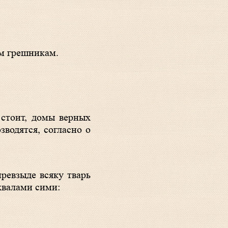
им грешникам.
водятся, согласно о
хвалами сими: