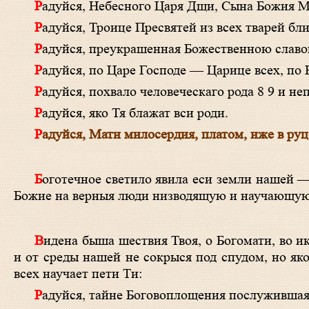
Радуйся, Небесного Царя Дщи, Сына Божия Ма
Радуйся, Троице Пресвятей из всех тварей б
Радуйся, преукрашенная Божественною славо
Радуйся, по Царе Господе — Царице всех, п
Радуйся, похвало человеческаго рода 8 9 и н
Радуйся, яко Тя блажат вси роди.
Радуйся, Мати милосердия, платом, иже в ру
Боготечное светило явила еси земли нашей — Шестоковскую Твою икону, Владычице, милости Твоя и благословение
Божие на верныя люди низводящую и научающую
Видена быша шествия Твоя, о Богомати, во иконе Твоей Шестоковстей, сия бо во дни наша не точию не отъята от нас
и от среды нашей не сокрыся под спудом, но як
всех научает пети Ти:
Радуйся, тайне Боговоплощения послужившая