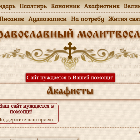
ндарь
Псалтирь
Канонник
Акафистник
Вели
.Писание
Аудиозаписи
На потребу
Жития свя
равославный молитвосл
Сайт нуждается в Вашей помощи!
Акафисты
Наш сайт нуждается в
помощи!
Поддержите наш проект
одробнее...