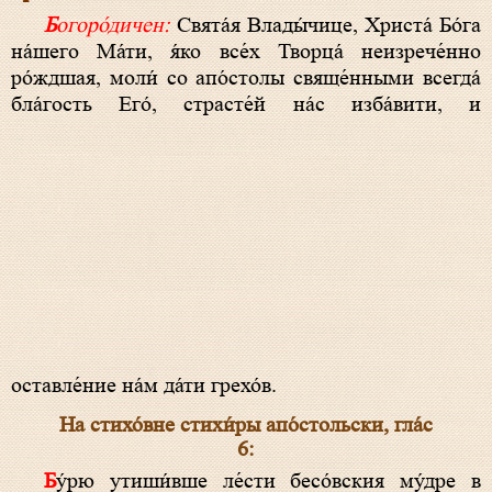
Богоро́дичен:
Свята́я Влады́чице, Христа́ Бо́га
на́шего Ма́ти, я́ко все́х Творца́ неизрече́нно
ро́ждшая, моли́ со апо́столы свяще́нными всегда́
бла́гость Его́, страсте́й на́с изба́вити, и
оставле́ние на́м да́ти грехо́в.
На стихо́вне стихи́ры апо́стольски, гла́с
6:
Бу́рю утиши́вше ле́сти бесо́вския му́дре в