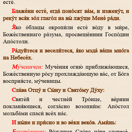
есте́.
Блаже́ни есте́, егда́ поно́сят ва́м, и изжену́т, и
реку́т вся́к зо́л глаго́л на вы́ лжу́ще Мене́ ра́ди.
Я́ко о́блацы окропи́ли есте́ во́ду в ми́ре,
Боже́ственнаго ра́зума, просвеще́ннии Госпо́дни
Апо́столи.
Ра́дуйтеся и весели́теся, я́ко мзда́ ва́ша мно́га
на Небесе́х.
Му́ченичен:
Муче́ния огню́ приближа́ющеся,
Боже́ственную ро́су прохлажда́ющую ва́с, от Бо́га
восприя́сте, му́ченицы.
Сла́ва Отцу́ и Сы́ну и Свято́му Ду́ху:
Святе́й и честне́й Тро́ице, ве́рнии
покланя́ющеся, согла́сно возопии́м: Апо́стол
мольба́ми спаси́ все́х на́с.
И ны́не и при́сно и во ве́ки веко́в. Ами́нь:
Богоро́дичен:
Ро́ждшая Сло́во па́че словесе́,