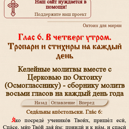
Наш сайт нуждается в
помощи!
Поддержите наш проект
Подробнее...
Октоих для мирян
Глас 6. В четверг утром.
Тропари и стихиры на каждый
день
Келейные молитвы вместе с
Церковью по Октоиху
(Осмогласснику) - сборнику молитв
восьми гласов на каждый день года
Назад
Оглавление
Вперед
Седа́льны апо́стольски. Гла́с 6:
Я́ко посреде́ ученико́в Твои́х, прише́л еси́,
Спа́се, ми́р Тво́й дая́ и́м: прииди́ и к на́м, и спаси́