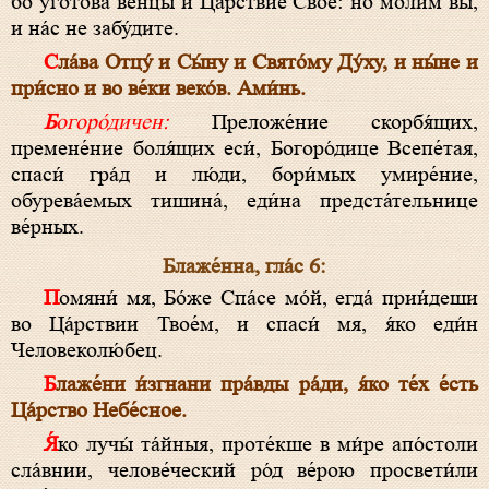
бо угото́ва венцы́ и Ца́рствие Свое́: но мо́лим вы́,
и на́с не забу́дите.
Сла́ва Отцу́ и Сы́ну и Свято́му Ду́ху, и ны́не и
при́сно и во ве́ки веко́в. Ами́нь.
Богоро́дичен:
Преложе́ние скорбя́щих,
премене́ние боля́щих еси́, Богоро́дице Всепе́тая,
спаси́ гра́д и лю́ди, бори́мых умире́ние,
обурева́емых тишина́, еди́на предста́тельнице
ве́рных.
Блаже́нна, гла́с 6:
Помяни́ мя, Бо́же Спа́се мо́й, егда́ прии́деши
во Ца́рствии Твое́м, и спаси́ мя, я́ко еди́н
Человеколю́бец.
Блаже́ни и́згнани пра́вды ра́ди, я́ко те́х е́сть
Ца́рство Небе́сное.
Я́ко лучы́ та́йныя, проте́кше в ми́ре апо́столи
сла́внии, челове́ческий ро́д ве́рою просвети́ли