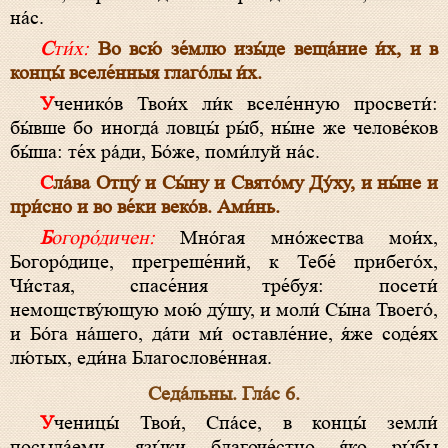
на́с.
Сти́х:
Во всю́ зе́млю изы́де веща́ние и́х, и в
концы́ вселе́нныя глаго́лы и́х.
Ученико́в Твои́х ли́к вселе́нную просвети́:
бы́вше бо иногда́ ловцы́ ры́б, ны́не же челове́ков
бы́ша: те́х ра́ди, Бо́же, поми́луй на́с.
Сла́ва Отцу́ и Сы́ну и Свято́му Ду́ху, и ны́не и
при́сно и во ве́ки веко́в. Ами́нь.
Богоро́дичен:
Мно́гая мно́жества мои́х,
Богоро́дице, прегреше́ний, к Тебе́ прибего́х,
Чи́стая, спасе́ния тре́буя: посети́
немощству́ющую мою́ ду́шу, и моли́ Сы́на Твоего́,
и Бо́га на́шего, да́ти ми́ оставле́ние, я́же соде́ях
лю́тых, еди́на Благослове́нная.
Седа́льны. Гла́с 6.
Ученицы́ Твои́, Спа́се, в концы́ земли́
посыла́еми, язы́ки благоче́стно я́ко ры́бы