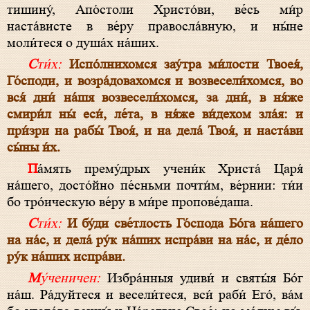
тишину́, Апо́столи Христо́ви, ве́сь ми́р
наста́висте в ве́ру правосла́вную, и ны́не
моли́теся о душа́х на́ших.
Сти́х:
Испо́лнихомся зау́тра ми́лости Твоея́,
Го́споди, и возра́довахомся и возвесели́хомся, во
вся́ дни́ на́шя возвесели́хомся, за дни́, в ня́же
смири́л ны́ еси́, ле́та, в ня́же ви́дехом зла́я: и
при́зри на рабы́ Твоя́, и на дела́ Твоя́, и наста́ви
сы́ны и́х.
Па́мять прему́дрых учени́к Христа́ Царя́
на́шего, досто́йно пе́сньми почти́м, ве́рнии: ти́и
бо тро́ическую ве́ру в ми́ре пропове́даша.
Сти́х:
И бу́ди све́тлость Го́спода Бо́га на́шего
на на́с, и дела́ ру́к на́ших испра́ви на на́с, и де́ло
ру́к на́ших испра́ви.
Му́ченичен:
Избра́нныя удиви́ и святы́я Бо́г
на́ш. Ра́дуйтеся и весели́теся, вси́ раби́ Его́, ва́м