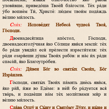
улови́вше, приведо́ша Твое́й бла́гости. Те́х ра́ди
у́бо вопие́м Ти́, Христе́: лю́дем твои́м пода́ждь
ве́лию ми́лость.
Сти́х:
Испове́дят Небеса́ чудеса́ Твоя́,
Го́споди.
Двоенадеся́тица апо́стол, Го́споди,
двоенадесятолу́чная я́ко Со́лнце яви́ся земли́: те́х
бо ра́ди увяди́л еси́ пре́лести израсти́теля: те́х
ра́ди озаря́еши ду́шы Твои́х рабо́в: и на́с и́х ра́ди
спаса́й, я́ко Благоутро́бен.
Сти́х:
Ди́вен Бо́г во святы́х Свои́х, Бо́г
Изра́илев.
Го́споди, святы́х Твои́х па́мять дне́сь яви́ся,
я́ко ра́й, и́же во Еде́ме: в не́й бо ра́дуется вся́
тва́рь, и подае́ши на́м те́х моли́твами ми́р и
ве́лию ми́лость.
Сла́ва Отцу́ и Сы́ну и Свято́му Ду́ху, и ны́не и