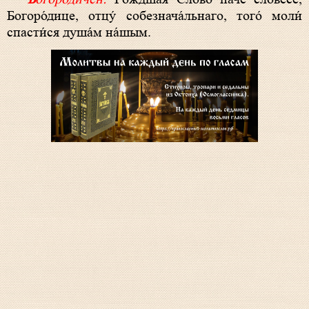
Богоро́дице, отцу́ собезнача́льнаго, того́ моли́
спасти́ся душа́м на́шым.