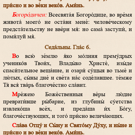
при́сно и во ве́ки веко́в. Ами́нь.
Богоро́дичен:
Всесвята́я Богоро́дице, во вре́мя
живота́ моего́ не оста́ви мене́: челове́ческому
предста́тельству не вве́ри мя́: но сама́ заступи́, и
поми́луй мя́.
Седа́льны. Гла́с 6.
Во всю́ зе́млю я́ко мо́лния прему́дрых
ученико́в Твои́х, Влады́ко Христе́, изы́де
спаси́тельное веща́ние, и озари́ су́щыя во тьме́ и
лю́тых, сы́ны дне́ и све́та на́с соде́лавшее. те́мже
Тя́ вся́ тва́рь благоче́стно сла́вит.
Мре́жею Боже́ственныя ве́ры лю́дие
преврати́вше ры́барие, из глубины́ су́етства
извлеко́ша все́х, и преда́ша и́х Бо́гу,
благоче́ствующих, и того́ при́сно велича́ющих.
Сла́ва Отцу́ и Сы́ну и Свято́му Ду́ху, и ны́не и
при́сно и во ве́ки веко́в. Ами́нь.