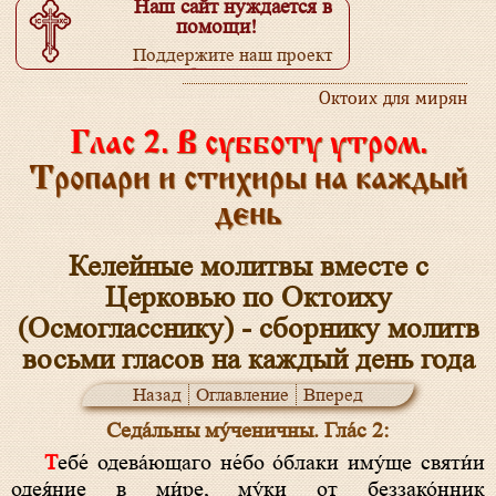
Наш сайт нуждается в
помощи!
Поддержите наш проект
Подробнее...
Октоих для мирян
Глас 2. В субботу утром.
Тропари и стихиры на каждый
день
Келейные молитвы вместе с
Церковью по Октоиху
(Осмогласснику) - сборнику молитв
восьми гласов на каждый день года
Назад
Оглавление
Вперед
Седа́льны му́ченичны. Гла́с 2:
Тебе́ одева́ющаго не́бо о́блаки иму́ще святи́и
одея́ние в ми́ре, му́ки от беззако́нник