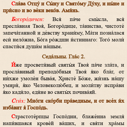
Сла́ва Отцу́ и Сы́ну и Свято́му Ду́ху, и ны́не и
при́сно и во ве́ки веко́в. Ами́нь.
Богоро́дичен:
Вся́ па́че смы́сла, вся́
пресла́вная Твоя́, Богоро́дице, та́инства, чистоте́
запеча́танной и де́вству храни́му, Ма́ти позна́лася
еси́ нело́жна, Бо́га ро́ждши и́стиннаго: Того́ моли́
спасти́ся душа́м на́шым.
Седа́льны. Гла́с 2.
И́же просвети́вый святы́я Твоя́ па́че зла́та, и
просла́вивый преподо́бныя Твоя́ я́ко бла́г, от
ни́хже умоле́н быва́я, Христе́ Бо́же, жи́знь на́шу
умири́, я́ко Человеколю́бец, и моли́тву испра́ви
я́ко кади́ло, еди́не во святы́х почива́яй.
Сти́х:
Мно́ги ско́рби пра́ведным, и от все́х и́х
изба́вит я́ Госпо́дь.
Страстоте́рпцы Госпо́дни, блаже́нна земля́
напи́вшаяся крове́й ва́ших, и свя́ти хра́мы