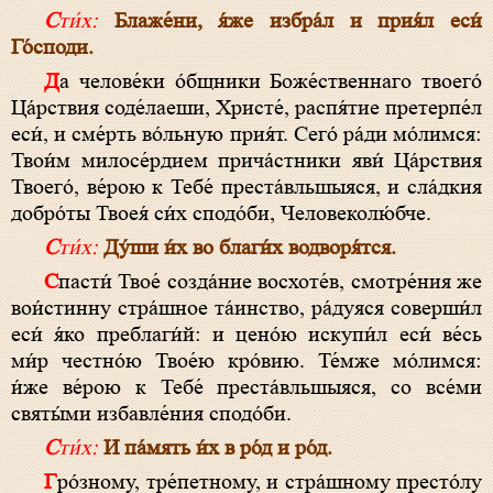
Сти́х:
Блаже́ни, я́же избра́л и прия́л еси́
Го́споди.
Да челове́ки о́бщники Боже́ственнаго твоего́
Ца́рствия соде́лаеши, Христе́, распя́тие претерпе́л
еси́, и сме́рть во́льную прия́т. Сего́ ра́ди мо́лимся:
Твои́м милосе́рдием прича́стники яви́ Ца́рствия
Твоего́, ве́рою к Тебе́ преста́вльшыяся, и сла́дкия
добро́ты Твоея́ си́х сподо́би, Человеколю́бче.
Сти́х:
Ду́ши и́х во благи́х водворя́тся.
Спасти́ Твое́ созда́ние восхоте́в, смотре́ния же
вои́стинну стра́шное та́инство, ра́дуяся соверши́л
еси́ я́ко преблаги́й: и цено́ю искупи́л еси́ ве́сь
ми́р честно́ю Твое́ю кро́вию. Те́мже мо́лимся:
и́же ве́рою к Тебе́ преста́вльшыяся, со все́ми
святы́ми избавле́ния сподо́би.
Сти́х:
И па́мять и́х в ро́д и ро́д.
Гро́зному, тре́петному, и стра́шному престо́лу