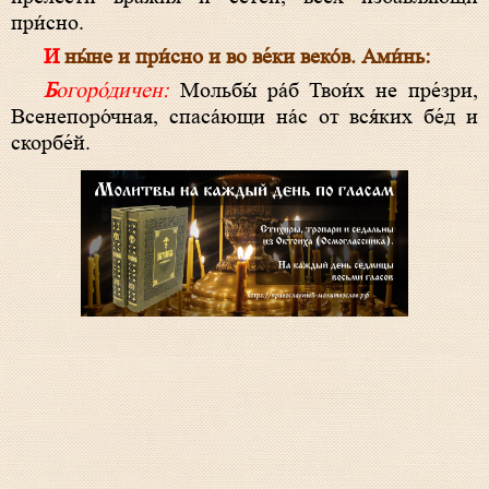
при́сно.
И ны́не и при́сно и во ве́ки веко́в. Ами́нь:
Богоро́дичен:
Мольбы́ ра́б Твои́х не пре́зри,
Всенепоро́чная, спаса́ющи на́с от вся́ких бе́д и
скорбе́й.