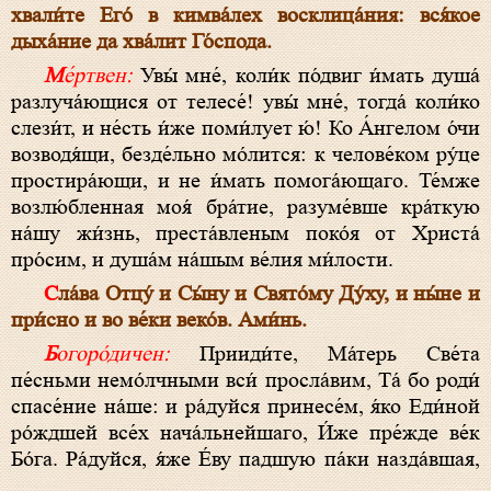
хвали́те Его́ в кимва́лех восклица́ния: вся́кое
дыха́ние да хва́лит Го́спода.
Ме́ртвен:
Увы́ мне́, коли́к по́двиг и́мать душа́
разлуча́ющися от телесе́! увы́ мне́, тогда́ коли́ко
слези́т, и не́сть и́же поми́лует ю́! Ко А́нгелом о́чи
возводя́щи, безде́льно мо́лится: к челове́ком ру́це
простира́ющи, и не и́мать помога́ющаго. Те́мже
возлю́бленная моя́ бра́тие, разуме́вше кра́ткую
на́шу жи́знь, преста́вленым поко́я от Христа́
про́сим, и душа́м на́шым ве́лия ми́лости.
Сла́ва Отцу́ и Сы́ну и Свято́му Ду́ху, и ны́не и
при́сно и во ве́ки веко́в. Ами́нь.
Богоро́дичен:
Прииди́те, Ма́терь Све́та
пе́сньми немо́лчными вси́ просла́вим, Та́ бо роди́
спасе́ние на́ше: и ра́дуйся принесе́м, я́ко Еди́ной
ро́ждшей все́х нача́льнейшаго, И́же пре́жде ве́к
Бо́га. Ра́дуйся, я́же Е́ву падшую па́ки назда́вшая,