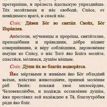
претерпе́ша, и пре́лесть и́дольскую упраздни́ша.
Те́х моли́твами и на́с свободи́, Спа́се, от
неви́димаго врага́, и спаси́ на́с.
Сти́х:
Ди́вен Бо́г во святы́х Свои́х, Бо́г
Изра́илев.
Апо́столи, му́ченицы и проро́цы, святи́телие,
преподо́бнии и пра́веднии, до́бре по́двиг
соверши́вшии, и ве́ру соблю́дшии, дерзнове́ние
иму́ще ко Спа́су, о на́с Того́ я́ко Бла́га моли́те,
спасти́ся, мо́лимся, душа́м на́шым.
Сти́х:
Ду́ши и́х во благи́х водворя́тся.
И́же ме́ртвыми и живы́ми я́ко Бо́г облада́яй
все́ми, вла́стию животода́вче, приими́ моле́ние
ра́б Твои́х: покажи́ твое́ милосе́рдие,
Человеколю́бче, и пода́ждь оставле́ние душа́м,
я́же преста́вил еси́ наде́ждею в Тя́, благоутро́бия
ра́ди я́ко бла́г.