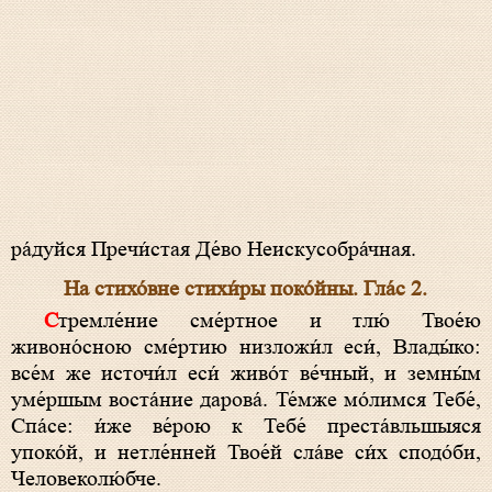
ра́дуйся Пречи́стая Де́во Неискусобра́чная.
На стихо́вне стихи́ры поко́йны. Гла́с 2.
Стремле́ние сме́ртное и тлю́ Твое́ю
живоно́сною сме́ртию низложи́л еси́, Влады́ко:
все́м же источи́л еси́ живо́т ве́чный, и земны́м
уме́ршым воста́ние дарова́. Те́мже мо́лимся Тебе́,
Спа́се: и́же ве́рою к Тебе́ преста́вльшыяся
упоко́й, и нетле́нней Твое́й сла́ве си́х сподо́би,
Человеколю́бче.