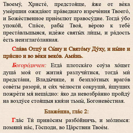
Твоему́, Христе́, предстоя́ще, я́же от ве́ка
уме́ршии ожида́ют пра́веднаго изрече́ния Твоего́,
и Боже́ственное прие́млют правосу́дие. Тогда́ у́бо
упоко́й, Спа́се, рабы́ Твоя́, ве́рою к тебе́
преста́вльшыяся, иде́же святы́х ли́цы, и ра́дость
е́сть неизглаго́ланная.
Сла́ва Отцу́ и Сы́ну и Свято́му Ду́ху, и ны́не и
при́сно и во ве́ки веко́в. Ами́нь.
Богоро́дичен:
Егда́ плотска́го соу́за хо́щет
душа́ моя́ от жития́ разлучи́тися, тогда́ ми́
предста́ни, Влады́чице, и безпло́тных враго́в
сове́ты разори́, и си́х че́люсти сокруши́, и́щущих
пожре́ти мя́ неща́дно: я́ко да невозбра́нно пройду́
на возду́се стоя́щыя кня́зи тьмы́, Богоневе́стная.
Блаже́нна, гла́с 2:
Гла́с Ти́ прино́сим разбо́йничь, и мо́лимся:
помяни́ на́с, Го́споди, во Ца́рствии Твое́м.