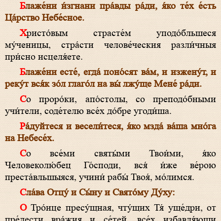
Блаже́ни и́згнани пра́вды ра́ди, я́ко те́х е́сть
Ца́рство Небе́сное.
Христо́вым страсте́м уподо́бльшеся
му́ченицы, стра́сти челове́ческия разли́чныя
при́сно исцеля́ете.
Блаже́ни есте́, егда́ поно́сят ва́м, и изжену́т, и
реку́т вся́к зо́л глаго́л на вы́ лжу́ще Мене́ ра́ди.
Со проро́ки, апо́столы, со преподо́бными
учи́тели, соде́телю все́х до́бре угоди́ша.
Ра́дуйтеся и весели́теся, я́ко мзда́ ва́ша мно́га
на Небесе́х.
Со все́ми святы́ми Твои́ми, я́ко
Человеколю́бец Го́споди, вся́ и́же ве́рою
преста́вльшыяся, учини́ рабы́ Твоя́, мо́лимся.
Сла́ва Отцу́ и Сы́ну и Свято́му Ду́ху:
О Тро́ице пресу́щная, чту́щих Тя́ уще́дри, от
пре́лести вра́жия и се́тей, все́х избавля́ющи