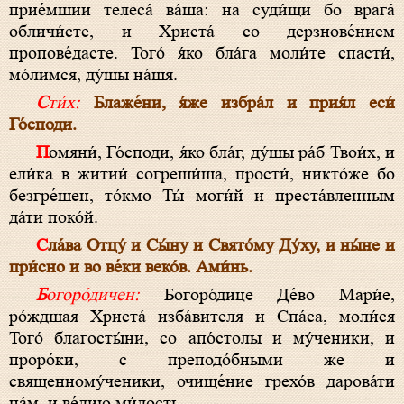
прие́мшии телеса́ ва́ша: на суди́щи бо врага́
обличи́сте, и Христа́ со дерзнове́нием
пропове́дасте. Того́ я́ко бла́га моли́те спасти́,
мо́лимся, ду́шы на́шя.
Сти́х:
Блаже́ни, я́же избра́л и прия́л еси́
Го́споди.
Помяни́, Го́споди, я́ко бла́г, ду́шы ра́б Твои́х, и
ели́ка в житии́ согреши́ша, прости́, никто́же бо
безгре́шен, то́кмо Ты́ моги́й и преста́вленным
да́ти поко́й.
Сла́ва Отцу́ и Сы́ну и Свято́му Ду́ху, и ны́не и
при́сно и во ве́ки веко́в. Ами́нь.
Богоро́дичен:
Богоро́дице Де́во Мари́е,
ро́ждшая Христа́ изба́вителя и Спа́са, моли́ся
Того́ благосты́ни, со апо́столы и му́ченики, и
проро́ки, с преподо́бными же и
священному́ченики, очище́ние грехо́в дарова́ти
на́м, и ве́лию ми́лость.