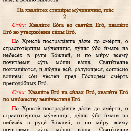
На хвали́тех стихи́ры му́ченичны, гла́с
2:
Сти́х:
Хвали́те Бо́га во святы́х Его́, хвали́те
Его́ во утверже́нии си́лы Его́.
По Христе́ пострада́вше да́же до сме́рти, о
страстоте́рпцы му́ченицы, ду́шы у́бо и́мате на
небесе́х в руце́ Бо́жией, и по ми́ру всему́
почита́еми су́ть мо́щи ва́шя. Святи́телие
покланя́ются, и лю́дие вси́, ра́дующеся, согла́сно
вопие́м: со́н че́стен пред Го́сподем сме́рть
преподо́бных Его́.
Сти́х:
Хвали́те Его́ на си́лах Его́, хвали́те Его́
по мно́жеству вели́чествия Его́.
По Христе́ пострада́вше да́же до сме́рти, о
страстоте́рпцы му́ченицы, ду́шы у́бо и́мате на
небесе́х в руце́ Бо́жией, и по ми́ру всему́
почита́еми су́ть мо́щи ва́шя. Святи́телие