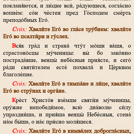
покланя́ются, и лю́дие вси́, ра́дующеся, согла́сно
вопие́м: со́н че́стен пред Го́сподем сме́рть
преподо́бных Его́.
Сти́х:
Хвали́те Его́ во гла́се тру́бнем: хвали́те
Его́ во псалти́ри и гу́слех.
Вся́к гра́д и страна́ чту́т мо́щи ва́шя, о
страстоно́сцы му́ченицы: вы́ бо зако́нно
пострада́вше, венцы́ небе́сныя прия́сте, и сего́
ра́ди святи́телем есте́ похвала́ и Це́рквам
благоле́пие.
Сти́х:
Хвали́те Его́ в тимпа́не и ли́це, хвали́те
Его́ во стру́нах и орга́не.
Кре́ст Христо́в взе́мше святи́и му́ченицы,
ору́жие непобеди́мое, всю́ диа́волю си́лу
упраздни́ша, и прия́ша венцы́ Небе́сныя, стена́
на́м бы́ша, о на́с при́сно моля́щеся.
Сти́х:
Хвали́те Его́ в кимва́лех доброгла́сных,