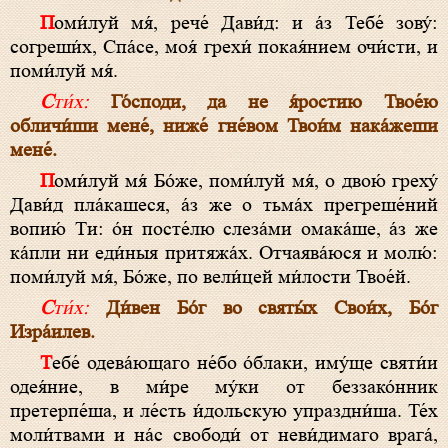
Поми́луй мя́, рече́ Дави́д: и а́з Тебе́ зову́:
согреши́х, Спа́се, моя́ грехи́ покая́нием очи́сти, и
поми́луй мя́.
Сти́х:
Го́споди, да не я́ростию Твое́ю
обличи́ши мене́, ниже́ гне́вом Твои́м нака́жеши
мене́.
Поми́луй мя́ Бо́же, поми́луй мя́, о двою́ греху́
Дави́д пла́кашеся, а́з же о тьма́х прегреше́ний
вопию́ Ти: о́н посте́лю слеза́ми омака́ше, а́з же
ка́пли ни еди́ныя притяжа́х. Отчаява́юся и молю́:
поми́луй мя́, Бо́же, по вели́цей ми́лости Твое́й.
Сти́х:
Ди́вен Бо́г во святы́х Свои́х, Бо́г
Изра́илев.
Тебе́ одева́ющаго не́бо о́блаки, иму́ще святи́и
одея́ние, в ми́ре му́ки от беззако́нник
претерпе́ша, и ле́сть и́дольскую упраздни́ша. Те́х
моли́твами и на́с свободи́ от неви́димаго врага́,