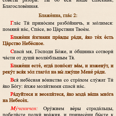
сове́ты разори́: Ты́ бо еси́ на́ше спасе́ние,
Благослове́нная.
Блаже́нна, гла́с 2:
Гла́с Ти́ прино́сим разбо́йничь, и мо́лимся:
помяни́ на́с, Спа́се, во Ца́рствии Твое́м.
Блаже́ни и́згнани пра́вды ра́ди, я́ко те́х е́сть
Ца́рство Небе́сное.
Спаси́ мя, Го́споди Бо́же, и о́бщника сотвори́
ча́сти от души́ возлю́бльшым Тя́.
Блаже́ни есте́, егда́ поно́сят ва́м, и изжену́т, и
реку́т вся́к зо́л глаго́л на вы́ лжу́ще Мене́ ра́ди.
Вся́ небе́сная во́инства со стра́хом слу́жат Ти́
я́ко Бо́гу: и́хже моли́твами спаси́ на́с.
Ра́дуйтеся и весели́теся, я́ко мзда́ ва́ша мно́га
на Небесе́х.
Му́ченичен:
Ору́жием ве́ры страда́льцы,
победи́сте полки́ вра́жия, и принесе́ни бы́сте к