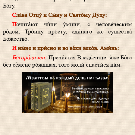
Бо́гу.
Сла́ва Отцу́ и Сы́ну и Свято́му Ду́ху:
Почита́ют чи́ни у́мнии, с челове́ческим
ро́дом, Тро́ицу про́сту, еди́наго же существа́
Божество́.
И ны́не и при́сно и во ве́ки веко́в. Ами́нь:
Богоро́дичен:
Пречи́стая Влады́чице, я́же Бо́га
без се́мене ро́ждшая, того́ моли́ спасти́ся на́м.