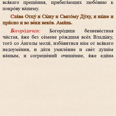
вся́каго преще́ния, прибега́ющих любо́вию к
покро́ву ва́шему.
Сла́ва Отцу́ и Сы́ну и Свято́му Ду́ху, и ны́не и
при́сно и во ве́ки веко́в. Ами́нь.
Богоро́дичен:
Богоро́дице безневе́стная
чи́стая, я́же без се́мене ро́ждшая все́х Влады́ку,
того́ со А́нгелы моли́, изба́витися на́м от вся́каго
недоуме́ния, и да́ти умиле́ние и све́т душа́м
на́шым, и согреше́ний очище́ние, я́же еди́на