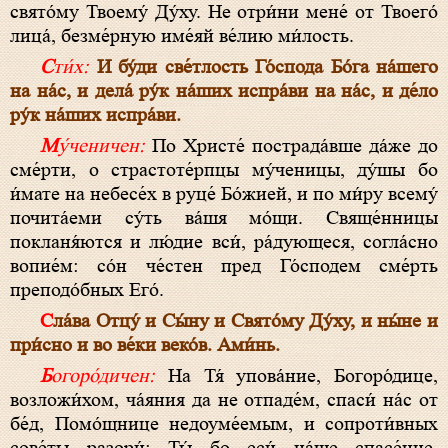
свято́му Твоему́ Ду́ху. Не отри́ни мене́ от Твоего́
лица́, безме́рную име́яй ве́лию ми́лость.
Сти́х:
И бу́ди све́тлость Го́спода Бо́га на́шего
на на́с, и дела́ ру́к на́ших испра́ви на на́с, и де́ло
ру́к на́ших испра́ви.
Му́ченичен:
По Христе́ пострада́вше да́же до
сме́рти, о страстоте́рпцы му́ченицы, ду́шы бо
и́мате на небесе́х в руце́ Бо́жией, и по ми́ру всему́
почита́еми су́ть ва́шя мо́щи. Свяще́нницы
покланя́ются и лю́дие вси́, ра́дующеся, согла́сно
вопие́м: со́н че́стен пред Го́сподем сме́рть
преподо́бных Его́.
Сла́ва Отцу́ и Сы́ну и Свято́му Ду́ху, и ны́не и
при́сно и во ве́ки веко́в. Ами́нь.
Богоро́дичен:
На Тя́ упова́ние, Богоро́дице,
возложи́хом, ча́яния да не отпаде́м, спаси́ на́с от
бе́д, Помо́щнице недоуме́емым, и сопроти́вных