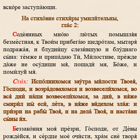
вско́ре заступа́ющи.
На стихо́вне стихи́ры умили́тельны,
гла́с 2:
Соде́янных мно́ю лю́тых помышля́я
безме́стная, к Твои́м прибега́ю щедро́там, мытаря́
подража́я, и блудни́цу слези́вшую и блу́днаго
сы́на: те́мже и припа́даю Ти́, Ми́лостиве, пре́жде
да́же не осу́диши мя́, пощади́ мя, Бо́же, и
поми́луй мя́.
Сти́х:
Испо́лнихомся зау́тра ми́лости Твоея́,
Го́споди, и возра́довахомся и возвесели́хомся, во
вся́ дни́ на́шя возвесели́хомся, за дни́, в ня́же
смири́л ны́ еси́, ле́та, в ня́же ви́дехом зла́я: и
при́зри на рабы́ Твоя́, и на дела́ Твоя́, и наста́ви
сы́ны и́х.
Беззако́ния моя́ пре́зри, Го́споди, от Де́вы
рожде́йся, и се́рдце мое́ очи́сти, хра́м сие́ творя́