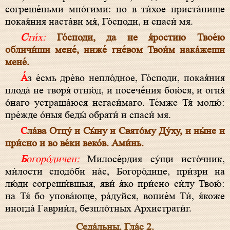
согреше́ньми мно́гими: но в ти́хое приста́нище
покая́ния наста́ви мя́, Го́споди, и спаси́ мя.
Сти́х:
Го́споди, да не я́ростию Твое́ю
обличи́ши мене́, ниже́ гне́вом Твои́м нака́жеши
мене́.
А́з е́смь дре́во непло́дное, Го́споди, покая́ния
плода́ не творя́ отню́д, и посече́ния бою́ся, и огня́
о́наго устраша́юся негаси́маго. Те́мже Тя́ молю́:
пре́жде о́ныя беды́ обрати́ и спаси́ мя.
Сла́ва Отцу́ и Сы́ну и Свято́му Ду́ху, и ны́не и
при́сно и во ве́ки веко́в. Ами́нь.
Богоро́дичен:
Милосе́рдия су́щи исто́чник,
ми́лости сподо́би на́с, Богоро́дице, при́зри на
лю́ди согреши́вшыя, яви́ я́ко при́сно си́лу Твою́:
на Тя́ бо упова́юще, ра́дуйся, вопие́м Ти́, я́коже
иногда́ Гаврии́л, безпло́тных Архистрати́г.
Седа́льны. Гла́с 2.