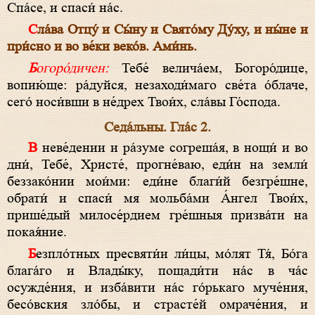
Спа́се, и спаси́ на́с.
Сла́ва Отцу́ и Сы́ну и Свято́му Ду́ху, и ны́не и
при́сно и во ве́ки веко́в. Ами́нь.
Богоро́дичен:
Тебе́ велича́ем, Богоро́дице,
вопию́ще: ра́дуйся, незаходи́маго све́та о́блаче,
сего́ носи́вши в не́дрех Твои́х, сла́вы Го́спода.
Седа́льны. Гла́с 2.
В неве́дении и ра́зуме согреша́я, в нощи́ и во
дни́, Тебе́, Христе́, прогне́ваю, еди́н на земли́
беззако́нии мои́ми: еди́не благи́й безгре́шне,
обрати́ и спаси́ мя мольба́ми А́нгел Твои́х,
прише́дый милосе́рдием гре́шныя призва́ти на
покая́ние.
Безпло́тных пресвяти́и ли́цы, мо́лят Тя́, Бо́га
блага́го и Влады́ку, пощади́ти на́с в ча́с
осужде́ния, и изба́вити на́с го́рькаго муче́ния,
бесо́вския зло́бы, и страсте́й омраче́ния, и