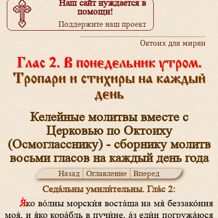
Наш сайт нуждается в
помощи!
Поддержите наш проект
Подробнее...
Октоих для мирян
Глас 2. В понедельник утром.
Тропари и стихиры на каждый
день
Келейные молитвы вместе с
Церковью по Октоиху
(Осмогласснику) - сборнику молитв
восьми гласов на каждый день года
Назад
Оглавление
Вперед
Седа́льны умили́тельны. Гла́с 2:
Я́ко во́лны морски́я воста́ша на мя́ беззако́ния
моя́, и я́ко кора́бль в пучи́не, а́з еди́н погружа́юся