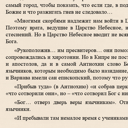
самый город, чтобы показать, что если где, в по
Божие и что разжигать гнев не следовало…
«Многими скорбями надлежит нам войти в Ца
Поэтому врата, ведущие в Царство Небесное, 
стеснений. Но в Царство Небесное вводит не всяк
Бога.
«Рукоположив… им пресвитеров… они помоли
сопровождались и хиротонии. Но в Кипре не пос
и апостолов, да и в самой Антиохии слово Бо
язычников, которым необходимо было назидание,
и Варнава имели сан епископский, потому что ру
«Прибыв туда» (в Антиохию) «и собрав
церк
«что сотворили они», но – «что сотворил Бог с н
«Бог… отверз дверь веры язычникам». Отв
язычники.
«И пребывали там немалое время с учениками»