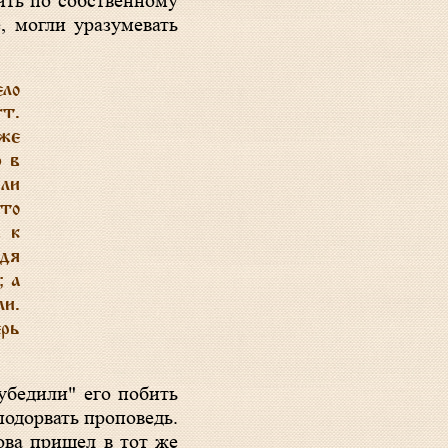
ить по собственному
, могли уразумевать
ло
ут.
 же
ю в
или
что
 к
йдя
; а
ли.
ерь
убедили" его побить
подорвать проповедь.
ова пришел в тот же