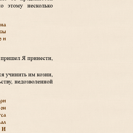
но этому несколько
 на
бы
ю и
 пришел Я принести,
ся учинить им козни,
ству, недозволенной
ери
 он
уса
лал
. И