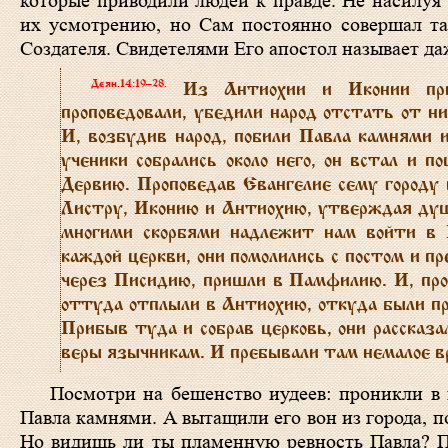
которые приводили людей к правде. Не насилуя 
их усмотрению, но Сам постоянно совершал так
Создателя. Свидетелями Его апостол называет д
Деян.14:19–28
.
Из Антиохии и Иконии приш
проповедовали, убедили народ отстать от них
И, возбудив народ, побили Павла камнями 
ученики собрались около него, он встал и п
Дервию. Проповедав Евангелие сему городу и
Листру, Иконию и Антиохию, утверждая души
многими скорбями надлежит нам войти в 
каждой церкви, они помолились с постом и пр
через Писидию, пришли в Памфилию. И, проп
оттуда отплыли в Антиохию, откуда были пре
Прибыв туда и собрав
церковь, они рассказа
веры язычникам. И пребывали там немалое в
Посмотри на бешенство иудеев: проникли в 
Павла камнями. А вытащили его вон из города, п
Но видишь ли ты пламенную ревность Павла? По