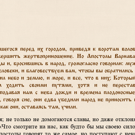
егося перед их городом, приведя к воротам воло
совершить жертвоприношение. Но
Апостолы Варнава
ы и, бросившись в народ, громогласно говорили: му
ловеки, и благовествуем вам, чтобы вы обратились
л небо и землю, и море, и все, что в них; Которы
м ходить своими путями, хотя и не перестав
 подавая нам с неба дожди и времена плодоносны
 говоря сие, они едва убедили народ не приносить
ак они, оставаясь там, учили
.
 не только не домогаются славы, но даже отклоняю
«Что смотрите на нас, как будто бы мы своею сил
апостолы говорят то же самое, но поступают с нек