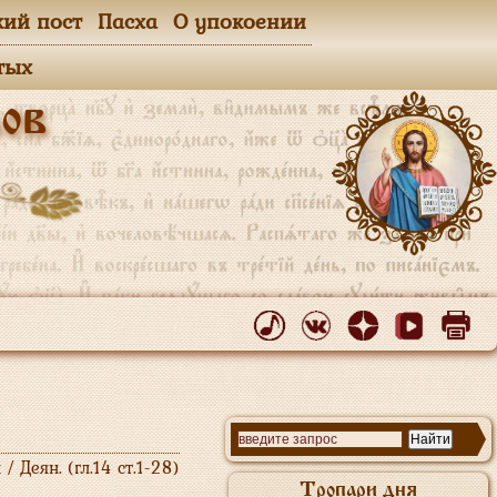
кий пост
Пасха
О упокоении
тых
ов
 Деян. (гл.14 ст.1-28)
Тропари дня