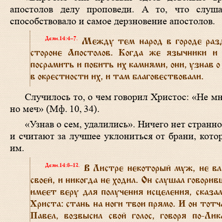
апостолов делу проповеди. А то, что слуша
способствовало и самое дерзновение апостолов.
Деян.14:4–7
.
Между тем народ в городе разде
стороне Апостолов. Когда же язычники и
посрамить и побить их камнями, они, узнав о
в окрестности их, и там благовествовали.
Случилось то, о чем говорил Христос: «Не м
но меч» (
Мф. 10, 34
).
«Узнав о сем, удалились». Ничего нет странн
и считают за лучшее уклониться от брани, кото
им.
Деян.14:8–12
.
В Листре некоторый муж, не вла
своей, и никогда не ходил. Он слушал говорив
имеет веру для получения исцеления, сказал
Христа: стань на ноги твои прямо. И он тотч
Павел, возвысил свой голос, говоря по-Ли