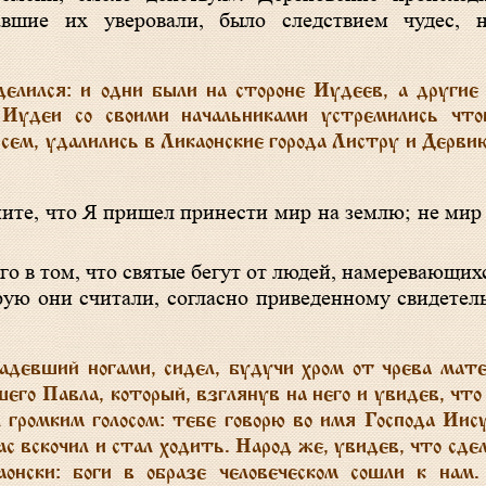
вшие их уверовали, было следствием чудес, 
лился: и одни были на стороне Иудеев, а другие
 Иудеи со своими начальниками устремились что
 сем, удалились в Ликаонские города Листру и Дерви
ните, что Я пришел принести мир на землю; не мир
ого в том, что святые бегут от людей, намеревающих
рую они считали, согласно приведенному свидетель
девший ногами, сидел, будучи хром от чрева мат
шего Павла, который, взглянув на него и увидев, что
 громким голосом: тебе говорю во имя Господа Иис
ас вскочил и стал ходить. Народ же, увидев, что сде
каонски: боги в образе человеческом сошли к нам