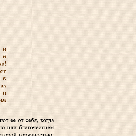
в и
 и
жи!
 от
й в
ал
е и
 им
т ее от себя, когда
ою или благочестием
оторой горячностью: