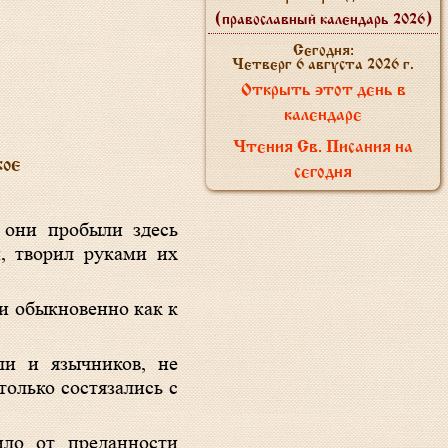
(православный календарь 2026)
Сегодня:
Четверг 6 августа 2026 г.
Открыть этот день в
календаре
Чтения Св. Писания на
кое
сегодня
 они пробыли здесь
й, творил руками их
ни обыкновенно как к
ли и язычников, не
только состязались с
ило от преданности