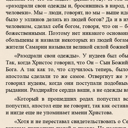
«разодрали свои одежды и, бросившись в народ,
человеки». Мы – люди, говорят, но мы – выше и
было у эллинов делать из людей богов? Да и в их
человеком, сделал себя богом, говоря, что он –
божественными. Поэтому нет никакого основани
обольщены и назвали некоторых из людей богам
жители Самарии называли великой силой божией
«Разодрали свои одежды». У иудеев был обы
Так, когда Христос говорил, что Он – Сын Божий,
Бога. А так как то, что случилось теперь, был
апостолы сделали то же самое. Отвергнут же э
говорил иудеям, когда они поступали подобны
рыдании. Раздирайте сердца ваши, а не одежды в
«Который в прошедших родах попустил вс
попустил, апостол еще не говорит, так как оста
и нигде еще не упоминает имени Христова.
«Хотя и не переставал свидетельствовать о С