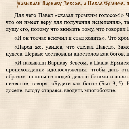
называли Варнаву Зевсом, а Павла Ермием, по
Для чего Павел «сказал громким голосом!» Чт
что он имеет веру для получения исцеления», т
душу его, потому что внимать тому, что говори
«И он тотчас вскочил и стал ходить». Что хро
«Народ же, увидев, что сделал Павел». Зам
иудеев. Первые чествовали апостолов как богов,
«И называли Варнаву Зевсом, а Павла Ермием
происхождение идолослужения, чтобы дать отв
образом эллины из людей делали богами и апост
нечестие, говоря: «Будете как боги» (
Быт. 3, 5
). 
доселе, всюду стараясь вводить многобожие.