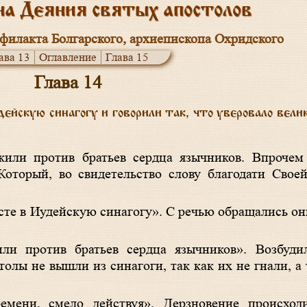
на Деяния святых апостолов
филакта Болгарского, архиепископа Охридского
ава 13
Оглавление
Глава 15
Глава 14
йскую синагогу и говорили так, что уверовало вели
или против братьев сердца язычников. Впрочем
Который, во свидетельство слову благодати Свое
есте в Иудейскую синагогу». С речью обращались о
ли против братьев сердца язычников». Возбуди
толы не вышли из синагоги, так как их не гнали, а 
емени, смело действуя». Дерзновение происход