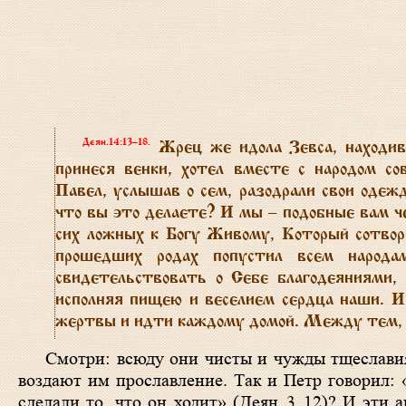
Деян.14:13–18
.
Жрец же идола Зевса, находивш
принеся венки, хотел вместе с народом 
Павел, услышав о сем, разодрали свои одежд
что вы это делаете? И мы – подобные вам че
сих ложных к Богу Живому, Который сотвори
прошедших родах попустил всем народа
свидетельствовать о Себе благодеяниями,
исполняя пищею и веселием сердца наши. И,
жертвы и идти каждому домой. Между тем, к
Смотри: всюду они чисты и чужды тщеславия;
воздают им прославление. Так и Петр говорил: 
сделали то, что он ходит» (
Деян. 3, 12
)? И эти 