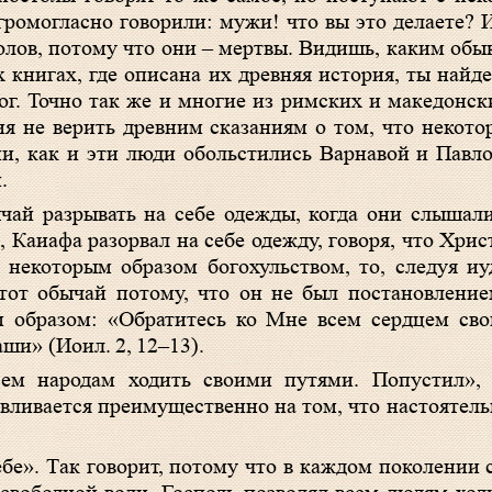
 громогласно говорили: мужи! что вы это делаете?
долов, потому что они – мертвы. Видишь, каким об
 книгах, где описана их древняя история, ты найде
 бог. Точно так же и многие из римских и македонс
я не верить древним сказаниям о том, что некото
и, как и эти люди обольстились Варнавой и Павл
.
чай разрывать на себе одежды, когда они слышали
 Каиафа разорвал на себе одежду, говоря, что Хрис
о некоторым образом богохульством, то, следуя и
тот обычай потому, что он не был постановление
м образом: «Обратитесь ко Мне всем сердцем сво
аши» (
Иоил. 2, 12–13
).
ем народам ходить своими путями. Попустил», 
навливается преимущественно на том, что настоятел
ебе». Так говорит, потому что в каждом поколении 