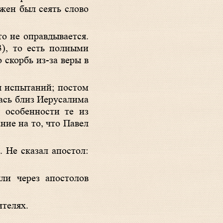
лжен был сеять слово
о не оправдывается.
3
), то есть полными
 скорбь из-за веры в
я испытаний; постом
лась близ Иерусалима
 особенности те из
ие на то, что Павел
. Не сказал апостол:
ли через апостолов
ителях.