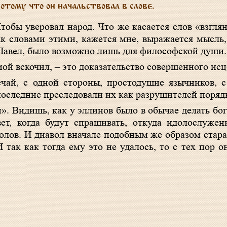
тому что он начальствовал в слове.
обы уверовал народ. Что же касается слов «взглян
ак словами этими, кажется мне, выражается мысль,
л Павел, было возможно лишь для философской души.
мой вскочил, – это доказательство совершенного исц
ечай, с одной стороны, простодушие язычников, с
 последние преследовали их как разрушителей поряд
». Видишь, как у эллинов было в обычае делать бо
ет, когда будут спрашивать, откуда идолослуже
олов. И диавол вначале подобным же образом стара
И так как тогда ему это не удалось, то с тех пор о