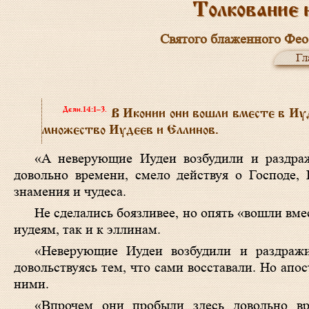
Толкование 
Святого блаженного Фео
Гл
Деян.14:1–3
.
В Иконии они вошли вместе в Иуде
множество Иудеев и Еллинов.
«А неверующие Иудеи возбудили и раздраж
довольно времени, смело действуя о Господе, 
знамения и чудеса.
Не сделались боязливее, но опять «вошли вм
иудеям, так и к эллинам.
«Неверующие Иудеи возбудили и раздражи
довольствуясь тем, что сами восставали. Но апос
ними.
«Впрочем они пробыли здесь довольно вр