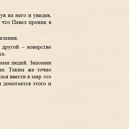
ув на него и увидев,
 что Павел проник в
еления.
 другой – коварство
ка.
гами людей. Запомни
ние. Таким же точно
лся ввести в мир это
н домогается этого и