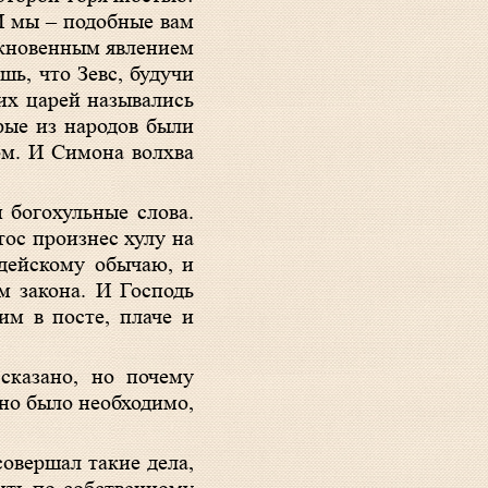
 И мы – подобные вам
ыкновенным явлением
шь, что Зевс, будучи
ких царей назывались
рые из народов были
ом. И Симона волхва
 богохульные слова.
тос произнес хулу на
удейскому обычаю, и
м закона. И Господь
им в посте, плаче и
сказано, но почему
ьно было необходимо,
совершал такие дела,