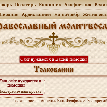
ндарь
Псалтирь
Канонник
Акафистник
Вели
.Писание
Аудиозаписи
На потребу
Жития свя
равославный молитвосл
Сайт нуждается в Вашей помощи!
Толкования
Наш сайт нуждается в
помощи!
Поддержите наш проект
одробнее...
Толкование на Апостол. Блж. Феофилакт Болгарский /