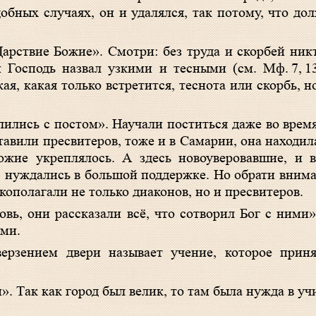
добных случаях, он и удалялся, так потому, что до
рствие Божие». Смотри: без труда и скорбей никт
и Господь назвал узкими и тесными (см.
Мф. 7, 1
ая, какая только встретится, теснота или скорбь, но
лись с постом». Научали поститься даже во врем
тавили пресвитеров, тоже и в Самарии, она находи
жие укреплялось. А здесь новоуверовавшие, и в
 нуждались в большой поддержке. Но обрати вниман
кополагали не только диаконов, но и пресвитеров.
овь, они рассказали всё, что сотворил Бог с ними»
ими.
ерзением двери называет учение, которое приня
. Так как город был велик, то там была нужда в уч