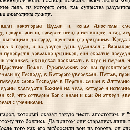
свободной воли, Господь позволял всем людям ход
ие дела, из которых они, как существа разумные
аже ежегодные дожди.
ли некоторые Иудеи и, когда Апостолы сме
, говоря: они не говорят ничего истинного, а все лг
и вытащили за город, почитая его умершим. Когда
ошел в город, а на другой день удалился с Варнаво
 приобретя довольно учеников, они обратно проход
 учеников, увещевая пребывать в вере и поучая, 
Царствие Божие. Рукоположив же им пресвитеров
едали их Господу, в Которого уверовали. Потом, про
оведав слово Господне в Пергии, сошли в Атталию
даны благодати Божией на дело, которое и исполни
ли всё, что сотворил Бог с ними и как Он отверз дв
ремя с учениками
.
народ, который оказал такую честь апостолам, и "
отому что боялись. Да притом они старались лишь 
сле того как его выбросили вон из города, он сн