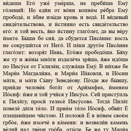
ви́деша Его́ уже́ уме́рша, не преби́ша Ему́
го́лений: Но еди́н от во́ин копие́м ре́бра Ему́
прободе́, и а́бие изы́де кровь и вода́. И ви́девый
свиде́тельствова, и и́стинно есть свиде́тельство
его́: и той весть, я́ко и́стину глаго́лет, да вы ве́ру
и́мете. Бы́ша бо сия́, да сбу́дется Писа́ние: кость
не сокруши́тся от Него́. И па́ки друго́е Писа́ние
глаго́лет: воззря́т Нань, Его́же прободо́ша. Бя́ху
же ту и же́ны мно́ги издале́ча зря́ща, я́же идо́ша
по Иису́се от Галиле́и, служа́ща Ему́. В ни́хже бе
Мари́а Магдали́на, и Мари́а Иа́ковля, и Ио́сии
ма́ти, и ма́ти Сы́ну Зеведе́ову. По́зде же бы́вшу,
прии́де челове́к бога́т от Ари́мафеа, и́менем
Ио́сиф: и́же и той учи́ся у Иису́са. Сей присту́пль
к Пила́ту, проси́ телесе́ Иису́сова. Тогда́ Пила́т
повеле́ да́ти те́ло. И прие́м те́ло Ио́сиф, обви́т Е́
плащани́цею чи́стою. И положи́ Е́ в но́вем свое́м
грбо́е, и́же изсече́ в ка́мени: и возвали́в камень
ве́лий над две́ри гро́ба, оты́де. Бе же ту Мари́а