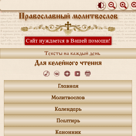
Православный молитвослов
Сайт нуждается в Вашей помощи!
Тексты на каждый день
Для келейного чтения
Главная
Молитвослов
Календарь
Псалтирь
Канонник