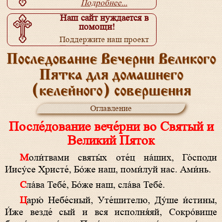
Подробнее...
Наш сайт нуждается в
помощи!
Поддержите наш проект
Подробнее...
Последование Вечерни Великого
Пятка для домашнего
(келейного) совершения
Оглавление
После́дование вече́рни во Святый и
Великий Пяток
Моли́твами святы́х оте́ц на́ших, Го́споди
Иису́се Христе́, Бо́же наш, поми́луй нас. Ами́нь.
Сла́ва Тебе́, Бо́же наш, сла́ва Тебе́.
Царю́ Небе́сный, Уте́шителю, Ду́ше и́стины,
И́же везде́ сый и вся исполня́яй, Сокро́вище