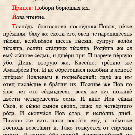
Припев: П
обори́ борю́щыя мя.
И́
ова чте́ние.
Г
оспо́дь, благослови́ после́дняя И́овля, не́же
пре́жняя: бя́ху же ско́ти его́, ове́ц четырена́десять
ты́сящ, велблю́дов шесть ты́сящ, супру́г воло́в
ты́сяща, осли́ц ста́дных ты́сяща. Роди́ша же ся
ему́ сы́нове седмь, и дще́ри три. И нарече́ пе́рвую
у́бо, День: вторую же, Касси́ю: тре́тию же
Амалфе́ев Рог. И не обрето́шася подо́бни в лепоте́
дще́рем И́овлевым в поднебе́сней: даде́ же им
оте́ц насле́дие в бра́тии их. Поживе́ же И́ов по
я́зве лет сто се́дмьдесят: всех же лет поживе́
две́сти четы́редесять осмь. И ви́де И́ов сы́ны
Своя́, и сы́ны сыно́в свои́х, да́же до четве́ртаго
ро́да. И сконча́ся И́ов стар, и испо́лнь дней.
Пи́сано же есть па́ки воста́ти ему́, с ни́миже
Госпо́дь возста́вит и́. Та́ко толкуется от си́рския