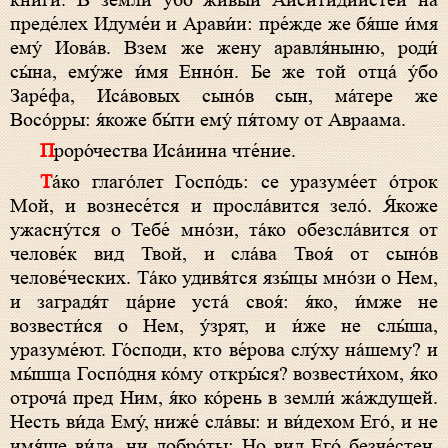
кни́ги. В земли́ у́бо живы́й Аиситиди́йстей на
преде́лех Идуме́и и Арави́и: пре́жде же бя́ше и́мя
ему́ Иова́в. Взем же жену аравля́ныню, роди́
сы́на, ему́же и́мя Енно́н. Бе же той отца́ у́бо
Заре́фа, Иса́вовых сыно́в сын, ма́тере же
Восо́рры: я́коже бы́ти ему́ пя́тому от Авраама.
П
роро́чества Иса́иина чте́ние.
Т
а́ко глаго́лет Госпо́дь: се уразуме́ет о́трок
Мой, и вознесе́тся и просла́вится зело́. Я́коже
ужасну́тся о Тебе́ мно́зи, та́ко обезсла́вится от
челове́к вид Твой, и сла́ва Твоя́ от сыно́в
челове́ческих. Та́ко удивя́тся язы́цы мно́зи о Нем,
и заградя́т ца́рие уста́ своя́: я́ко, и́мже не
возвести́ся о Нем, у́зрят, и и́же не слы́ша,
уразуме́ют. Го́споди, кто ве́рова слу́ху на́шему? и
мы́шца Госпо́дня ко́му откры́ся? возвести́хом, я́ко
отроча́ пред Ним, я́ко ко́рень в земли́ жа́ждущей.
Несть ви́да Ему́, ниже́ сла́вы: и ви́дехом Его́, и не
имя́ше ви́да, ни добро́ты: Но вид Его́ безче́стен,