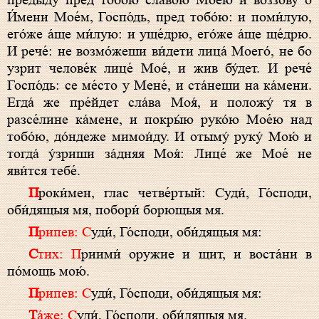
предыду́ пред тобо́ю сла́вою Мое́ю и воззову́ о
И́мени Мое́м, Госпо́дь, пред тобо́ю: и поми́лую,
его́же а́ще ми́лую: и уще́дрю, его́же а́ще ще́дрю.
И рече́: не возмо́жеши ви́дети лица́ Моего́, не бо
узрит челове́к лице́ Мое́, и жив бу́дет. И рече́
Госпо́дь: се ме́сто у Мене́, и ста́неши на ка́мени.
Егда́ же пре́йдет сла́ва Моя́, и положу́ тя в
разсе́лине ка́мене, и покры́ю руко́ю Мое́ю над
тобо́ю, до́ндеже мимои́ду. И отыму́ руку́ Мою́ и
тогда́ у́зриши за́дняя Моя́: Лице́ же Мое́ не
яви́тся тебе́.
Проки́мен, глас четве́ртый: Суди́, Го́споди,
оби́дящыя мя, побори́ борющыя мя.
Припев: С
уди́, Го́споди, оби́дящыя мя:
Стих: П
риими́ оружие и щит, и воста́ни в
по́мощь мою́.
Припев: С
уди́, Го́споди, оби́дящыя мя:
Та́же: С
уди́, Го́споди, оби́дящыя мя.