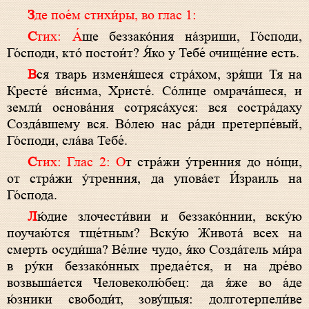
Зде пое́м стихи́ры, во глас 1:
Стих: А́
ще беззако́ния на́зриши, Го́споди,
Го́споди, кто́ постои́т? Я́ко у
Тебе
́ очище́ние есть.
В
ся тварь изменя́шеся стра́хом, зря́щи Тя на
Кресте́ ви́сима, Христе́. Со́лнце омрача́шеся, и
земли́ основа́ния сотряса́хуся: вся состра́даху
Созда́вшему вся. Во́лею нас ра́ди претерпе́вый,
Го́споди, сла́ва Тебе́.
Стих: Глас 2: О
т стра́жи у́тренния до но́щи,
от стра́жи у́тренния, да упова́ет И́зраиль на
Го́спода.
Л
ю́дие злочести́вии и беззако́ннии, вску́ю
поучаю́тся тще́тным? Вску́ю Живота́ всех на
смерть осуди́ша? Ве́лие чудо, я́ко Созда́тель ми́ра
в ру́ки беззако́нных предае́тся, и на дре́во
возвыша́ется Человеколю́бец: да я́же во а́де
ю́зники свободи́т, зову́щыя: долготерпели́ве