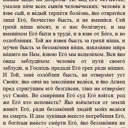
умален па́че всех сыно́в челове́ческих: челове́к в
я́зве сый, и ве́дый терпе́ти боле́знь, я́ко отврати́ся
лице́ Его́, безче́стно бысть, и не вмени́ся. Сей
грехи́ на́ша но́сит, и о нас боле́знует, и мы
вмени́хом Его́ бы́ти в труде́, и в язве от Бо́га, и во
озлобле́нии. Той же я́звен бысть за грехи́ на́ша, и
му́чен бысть за беззако́ния на́ша, наказа́ние ми́ра
на́шего на Нем, я́звою Его́ мы исцеле́хом. Вси я́ко
о́вцы заблуди́хом: челове́к от пути́ своего́
заблуди́, и Госпо́дь предаде́ Его́ грех ра́ди на́ших.
И Той, зане́ озло́блен бысть, не отверза́ет уст
Свои́х: я́ко овча́ на заколе́ние веде́ся, и я́ко А́гнец
пред стригу́щим его́ безгла́сен, та́ко не отверза́ет
уст Свои́х. Во смире́нии Его́ суд Его́ взя́тся: род
же Его́ кто испове́сть? Я́ко взе́млется от земли́
живо́т Его́, ра́ди беззако́ний люде́й мои́х веде́ся
на смерть. И дам лука́выя вме́сто погребе́ния Его́,
и бога́тыя вме́сто сме́рти Его́, я́ко беззако́ния не