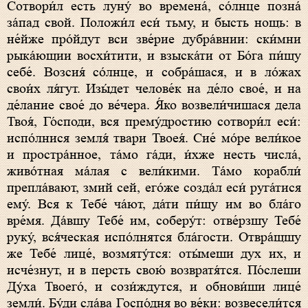
Сотвори́л есть луну́ во времена́, со́лнце позна́
за́пад свой. Положи́л еси́ тьму, и бысть нощь: в
не́йже про́йдут вси зве́рие дубра́внии: ски́мни
рыка́ющии восхи́тити, и взыска́ти от Бо́га пи́щу
себе́. Возсия́ со́лнце, и собра́шася, и в ло́жах
свои́х ля́гут. Изы́дет челове́к на де́ло свое́, и на
де́лание свое́ до ве́чера. Я́ко возвели́чишася дела
Твоя́, Го́споди, вся прему́дростию сотвори́л еси́:
испо́лнися земля́ твари Твоея́. Сие́ мо́ре вели́кое
и простра́нное, та́мо га́ди, и́хже несть числа́,
живо́тная ма́лая с вели́кими. Та́мо корабли́
препла́вают, змий сей, его́же созда́л еси́ руга́тися
ему́. Вся к Тебе́ ча́ют, да́ти пи́щу им во бла́го
вре́мя. Да́вшу Тебе́ им, соберу́т: отве́рзшу Тебе́
руку́, вся́ческая испо́лнятся бла́гости. Отвра́щшу
же Тебе́ лице́, возмяту́тся: оты́меши дух их, и
исче́знут, и в персть свою́ возвратя́тся. По́слеши
Ду́ха Твоего́, и сози́ждутся, и обнови́ши лице́
земли́. Бу́ди сла́ва Госпо́дня во ве́ки: возвесели́тся