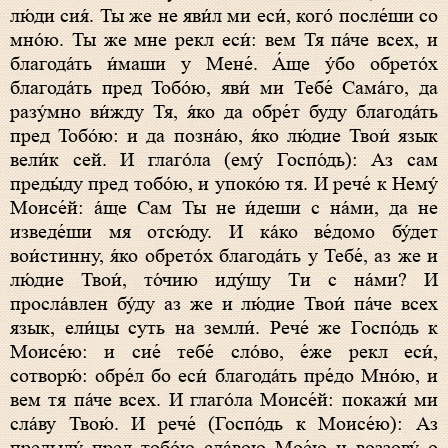
лю́ди сия́. Ты же не яви́л ми еси́, кого́ после́ши со
мно́ю. Ты же мне рекл еси́: вем Тя па́че всех, и
благода́ть и́маши у Мене́. А́ще у́бо обрето́х
благода́ть пред Тобо́ю, яви́ ми Тебе́ Сама́го, да
разу́мно ви́жду Тя, я́ко да обре́т буду благода́ть
пред Тобо́ю: и да позна́ю, я́ко лю́дие Твои́ язык
вели́к сей. И глаго́ла (ему́ Госпо́дь): Аз сам
преды́ду пред тобо́ю, и упоко́ю тя. И рече́ к Нему́
Моисе́й: а́ще Сам Ты не и́деши с на́ми, да не
изведе́ши мя отсю́ду. И ка́ко ве́домо бу́дет
вои́стинну, я́ко обрето́х благода́ть у
Тебе
́, аз же и
лю́дие Твои́, то́чию иду́щу Ти с на́ми? И
просла́влен бу́ду аз же и лю́дие Твои́ па́че всех
язык, ели́цы суть на земли́. Рече́ же Госпо́дь к
Моисе́ю: и сие́ тебе́ сло́во, е́же рекл еси́,
сотворю́: обре́л бо еси́ благода́ть пре́до Мно́ю, и
вем тя па́че всех. И глаго́ла Моисе́й: покажи́ ми
сла́ву Твою́. И рече́ (Госпо́дь к Моисе́ю): Аз