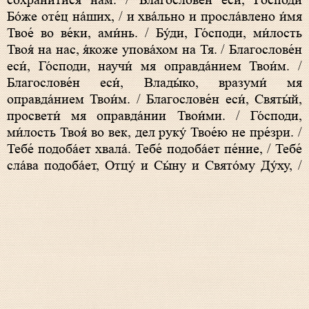
сохрани́тися нам. / Благослове́н еси́, Го́споди
Бо́же оте́ц на́ших, / и хва́льно и просла́влено и́мя
Твое́ во ве́ки, ами́нь. / Бу́ди, Го́споди, ми́лость
Твоя́ на нас, я́коже упова́хом на Тя. / Благослове́н
еси́, Го́споди, научи́ мя оправда́нием Твои́м. /
Благослове́н еси́, Влады́ко, вразуми́ мя
оправда́нием Твои́м. / Благослове́н еси́, Святы́й,
просвети́ мя оправда́нии Твои́ми. / Го́споди,
ми́лость Твоя́ во век, дел руку́ Твое́ю не пре́зри. /
Тебе́ подоба́ет хвала́. Тебе́ подоба́ет пе́ние, / Тебе́
сла́ва подоба́ет, Отцу́ и Сы́ну и Свято́му Ду́ху, /