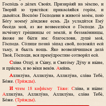
Госпо́дь о де́лех Свои́х. Призира́яй на зе́млю, и
Творя́й ю трясти́ся: прикаса́яйся гора́м, и
дымя́тся. Воспо́ю Го́сподеви в животе́ мое́м, пою́
Бо́гу моему́ до́ндеже есмь. Да услади́тся Ему́
бесе́да моя́, аз же возвеселю́ся о Го́споде. Да
исче́знут гре́шницы от земли́, и беззако́нницы,
я́коже не бы́ти им: благослови, душе́ моя́,
Го́спода. Со́лнце позна́ за́пад свой, положи́л еси́
тьму, и бысть нощь. Я́ко возвели́чишася дела́
Твоя́, Го́споди, вся прему́дростию сотвори́л еси́.
С
ла́ва Отцу́, и Сы́ну, и Свято́му Ду́ху и ны́не,
и при́сно, и во ве́ки веко́в.
А
ми́нь.
А
ллилу́иа, Аллилу́иа, Аллилу́иа, сла́ва Тебе́,
Бо́же.
(Три́жды)
.
И чтем 18 кафи́сму Та́же: С
ла́ва, и ны́не:
А
ллилу́иа, Аллилу́иа, Аллилу́иа, сла́ва Тебе́,
Бо́же.
(Три́жды)
.