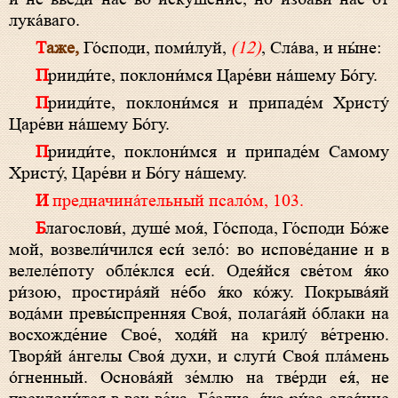
лука́ваго.
Таже,
Го́споди, поми́луй,
(12)
, Сла́ва, и ны́не:
П
рииди́те, поклони́мся Царе́ви на́шему Бо́гу.
П
рииди́те, поклони́мся и припаде́м Христу́
Царе́ви на́шему Бо́гу.
П
рииди́те, поклони́мся и припаде́м Самому
Христу́, Царе́ви и Бо́гу на́шему.
И предначина́тельный псало́м, 103.
Благослови́, душе́ моя́, Го́спода, Го́споди Бо́же
мой, возвели́чился еси́ зело́: во испове́дание и в
велеле́поту обле́клся еси́. Одея́йся све́том я́ко
ри́зою, простира́яй не́бо я́ко ко́жу. Покрыва́яй
вода́ми превы́спренняя Своя́, полага́яй о́блаки на
восхожде́ние Свое́, ходя́й на крилу́ ве́треню.
Творя́й а́нгелы Своя́ духи, и слуги́ Своя́ пла́мень
о́гненный. Основа́яй зе́млю на тве́рди ея́, не