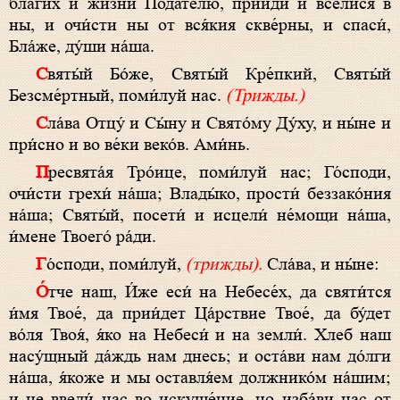
благи́х и жи́зни Пода́телю, прииди́ и всели́ся в
ны, и очи́сти ны от вся́кия скве́рны, и спаси́,
Бла́же, ду́ши на́ша.
Святы́й Бо́же, Святы́й Кре́пкий, Святы́й
Безсме́ртный, поми́луй нас.
(Трижды.)
Сла́ва Отцу́ и Сы́ну и Свято́му Ду́ху, и ны́не и
при́сно и во ве́ки веко́в. Ами́нь.
Пресвята́я Тро́ице, поми́луй нас; Го́споди,
очи́сти грехи́ на́ша; Влады́ко, прости́ беззако́ния
на́ша; Святы́й, посети́ и исцели́ не́мощи на́ша,
и́мене Твоего́ ра́ди.
Го́споди, поми́луй,
(трижды).
Сла́ва, и ны́не:
О́тче наш, И́же еси́ на Небесе́х, да святи́тся
и́мя Твое́, да прии́дет Ца́рствие Твое́, да бу́дет
во́ля Твоя́, я́ко на Небеси́ и на земли́. Хлеб наш
насу́щный да́ждь нам днесь; и оста́ви нам до́лги
на́ша, я́коже и мы оставля́ем должнико́м на́шим;
и не введи́ нас во искуше́ние, но изба́ви нас от