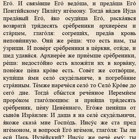
Его́. И связа́вше Его́ ведо́ша, и преда́ша Его́
Понти́йскому Пила́ту иге́мону. Тогда́ ви́дев Иу́да
преда́вый Его́, я́ко осуди́ша Его́, раска́явся
возврати́ три́десять сре́бреники архиере́ем и
ста́рцем, глаго́ля: согреши́х, преда́в кровь
непови́нную. Они́ же ре́ша: что есть нам, ты
у́зриши. И пове́рг сре́бреники в це́ркви, оти́де, и
шед удави́ся. Архиере́е же прие́мше сре́бреники,
ре́ша: недосто́йно есть вложи́ти их в корва́ну,
поне́же це́на кро́ве есть. Сове́т же сотво́рше,
купи́ша и́ми село́ скуде́льниче, в погреба́ние
стра́нным. Те́мже нарече́ся село́ то Село́ Кро́ве до
сего́ дне. Тогда́ сбы́стся рече́нное Иереми́ем
проро́ком глаго́лющим: и прия́ша три́десять
сре́бреник, це́ну Цене́ннаго, Его́же цени́ша от
сыно́в Изра́илев: И даша я на селе́ скуде́льничи,
я́коже сказа́ мне Госпо́дь. Иису́с же ста пред
иге́моном, и вопроси́ Его́ иге́мон, глаго́ля: Ты ли
еси́ Царь Иуде́йский? Иису́с же рече́ ему́: ты