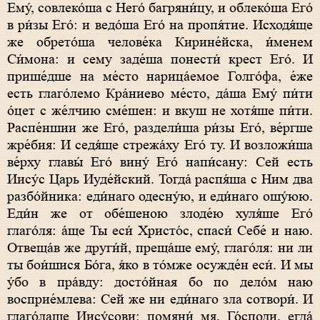
Ему́, совлеко́ша с Него́ багряни́цу, и облеко́ша Его́
в ри́зы Его́: и ведо́ша Его́ на пропя́тие. Исходя́ще
же обрето́ша челове́ка Кирине́йска, и́менем
Си́мона: и сему заде́ша понести́ крест Его́. И
прише́дше на ме́сто нарица́емое Голго́фа, е́же
есть глаго́лемо Кра́ниево ме́сто, да́ша Ему́ пи́ти
о́цет с же́лчию сме́шен: и вкуш не хотя́ше пи́ти.
Распе́ншии же Его́, раздели́ша ри́зы Его́, ве́ргше
жре́бия: И седя́ще стрежа́ху Его́ ту. И возложи́ша
ве́рху главы́ Его́ вину́ Его́ напи́сану: Сей есть
Иису́с Царь Иуде́йский. Тогда́ распя́ша с Ним два
разбо́йника: еди́наго одесну́ю, и еди́наго ошу́юю.
Еди́н же от обе́шеною злоде́ю хуля́ше Его́
глаго́ля: а́ще Ты еси́ Христо́с, спаси́ Себе́ и наю.
Отвеща́в же други́й, преща́ше ему́, глаго́ля: ни ли
ты бои́шися Бо́га, я́ко в то́мже осужде́н еси́. И мы
у́бо в пра́вду: досто́йная бо по дело́м наю
восприе́млева: Сей же ни еди́наго зла сотвори́. И
глаго́лаше Иису́сови: помяни́ мя, Го́споди, егда́