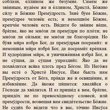
соблазн, е́ллином же безу́мие. Саме́м же
зва́нным, иуде́ем же и е́ллином, Христа́, Бо́жию
си́лу и Бо́жию Прему́дрость. Зане́ бу́ее Бо́жие,
прему́дрее челове́к есть; и немощно́е Бо́жие,
крепча́е челове́к есть. Ви́дите бо зва́ние ва́ше,
бра́тие, я́ко не мно́зи ли прему́дри по пло́ти; не
мно́зи ли си́льни; не мно́зи ли благоро́дни. Но
бу́яя ми́ра избра Бог, да прему́дрыя посрами́т: и
немощна́я ми́ра избра́ Бог, да посрами́т кре́пкая.
И худоро́дная ми́ра, и уничиже́нная избра́ Бог, и
не су́щая, да су́щая упраздни́т. Я́ко да не
похва́лится вся́ка плоть пред Бо́гом. Из Него́же
вы есте́ о Христе́ Иису́се, И́же бысть нам
Прему́дрость от Бо́га, пра́вда же и освяще́ние, и
избавле́ние. Да я́коже пи́шется: хваля́йся о
Го́споде да хва́лится. И аз прише́д к вам, бра́тие,
приидо́х не по превосхо́дному словеси́, или́
прему́дрости, возвещая вам свиде́тельство Бо́жие.
Не суди́х бо ве́дети что в вас, то́чию Иису́са