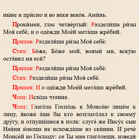
ны́не и при́сно и во ве́ки веко́в. Ами́нь.
П
роки́мен, глас четве́ртый:
Р
аздели́ша ри́зы
Моя́ себе́, и о оде́жди Мое́й мета́ша жре́бий.
Припев: Р
аздели́ша ри́зы Моя́ себе́:
Стих: Б
о́же, Бо́же мой, вонми́ ми, вску́ю
оста́вил мя еси́?
Припев: Р
аздели́ша ри́зы Моя́ себе́:
Стих: Р
аздели́ша ри́зы Моя́ себе́.
Припев: И
о оде́жди Мое́й мета́ша жре́бий.
Чтец: И
схо́да чтение.
Чтец: Г
лаго́ла Госпо́дь к Моисе́ю лице́м к
лицу, я́коже а́ще бы кто возглаго́лал к своему́
дру́гу, и отпуща́шеся в полк: слуга́ же Иису́с сын
Наи́ин ю́ноша не исхожда́ше из ски́нии. И рече́
Моисе́й ко Го́споду: се Ты мне глаго́леши, изведи́