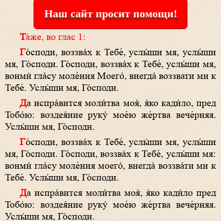
Наш сайт просит помощи!
Та́же, во глас 1:
Г
о́споди, воззва́х к Тебе́, услы́ши мя, услы́ши
мя, Го́споди. Го́споди, воззва́х к Тебе́, услы́ши мя,
вонми́ гла́су моле́ния Моего́, внегда́ воззвати ми к
Тебе́. Услы́ши мя, Го́споди.
Д
а испра́вится моли́тва моя́, я́ко кади́ло, пред
Тобо́ю: воздея́ние руку́ мое́ю же́ртва вече́рняя.
Услы́ши мя, Го́споди.
Г
о́споди, воззва́х к Тебе́, услы́ши мя, услы́ши
мя, Го́споди. Го́споди, воззва́х к Тебе́, услы́ши мя:
вонми́ гла́су моле́ния моего́, внегда́ воззва́ти ми к
Тебе́. Услы́ши мя, Го́споди.
Д
а испра́вится моли́тва моя́, я́ко кади́ло пред
Тобо́ю: воздея́ние руку́ мое́ю же́ртва вече́рняя.
Услы́ши мя, Го́споди.