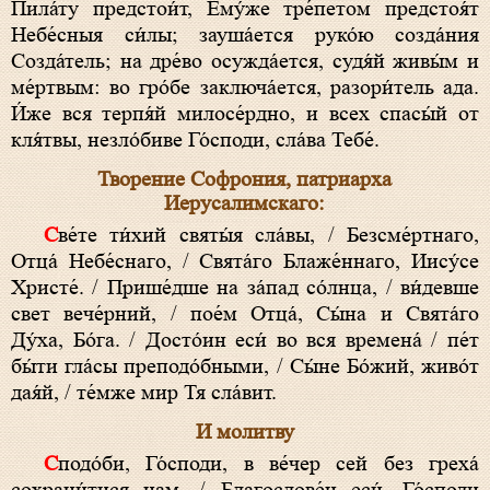
Пила́ту предстои́т, Ему́же тре́петом предстоя́т
Небе́сныя си́лы; зауша́ется руко́ю созда́ния
Созда́тель; на дре́во осужда́ется, судя́й живы́м и
ме́ртвым: во гро́бе заключа́ется, разори́тель ада.
И́же вся терпя́й милосе́рдно, и всех спасы́й от
кля́твы, незло́биве Го́споди, сла́ва Тебе́.
Творение Софрония, патриарха
Иерусалимскаго:
Све́те ти́хий святы́я сла́вы, / Безсме́ртнаго,
Отца́ Небе́снаго, / Свята́го Блаже́ннаго, Иису́се
Христе́. / Прише́дше на за́пад со́лнца, / ви́девше
свет вече́рний, / пое́м Отца́, Сы́на и Свята́го
Ду́ха, Бо́га. / Досто́ин еси́ во вся времена́ / пе́т
бы́ти гла́сы преподо́бными, / Сы́не Бо́жий, живо́т
дая́й, / те́мже мир Тя сла́вит.
И молитву
Сподо́би, Го́споди, в ве́чер сей без греха́