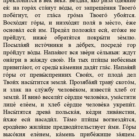
преклони́тся в век ве́ка. Бе́здна, я́ко ри́за одея́ние
ея́: на гора́х ста́нут во́ды, от запреще́ния Твоего́
побе́гнут, от гла́са гро́ма Твоего́ убоя́тся.
Восхо́дят го́ры, и низхо́дят поля́ в ме́сто, е́же
основа́л еси́ им. Преде́л положи́л еси́, его́же не
пре́йдут, ниже́ обратя́тся покры́ти зе́млю.
Посыла́яй исто́чники в де́брех, посреде́ гор
про́йдут во́ды. Напая́ют вся зве́ри се́льныя: ждут
она́гри в жа́жду свою́. На тых пти́цы небе́сныя
привита́ют, от среды́ ка́мения дадя́т гла́с. Напая́яй
го́ры от превы́спренних Свои́х, от плода́ дел
Твои́х насы́тится земля́. Прозяба́яй траву́ ското́м,
и злак на слу́жбу челове́ком, извести́ хлеб от
земли́. И вино́ весели́т се́рдце челове́ка, ума́стити
лице́ еле́ем, и хлеб се́рдце челове́ка укрепи́т.
Насы́тятся древа́ польска́я, ке́дри лива́нстии,
и́хже еси́ насади́л. Та́мо пти́цы вогнездя́тся,
ероди́ево жили́ще предводи́тельствует и́ми. Го́ры
высо́кия еле́нем, ка́мень прибе́жище за́яцем.