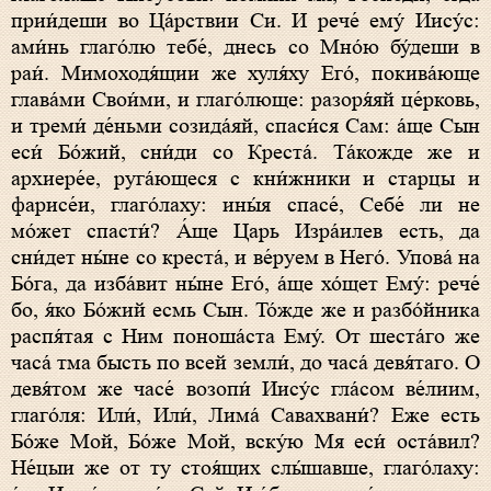
прии́деши во Ца́рствии Си. И рече́ ему́ Иису́с:
ами́нь глаго́лю тебе́,
днесь
со Мно́ю бу́деши в
раи́. Мимоходя́щии же хуля́ху Его́, покива́юще
глава́ми Свои́ми, и глаго́люще: разоря́яй це́рковь,
и треми́ де́ньми созида́яй, спаси́ся Сам: а́ще Сын
еси́ Бо́жий, сни́ди со Креста́. Та́кожде же и
архиере́е, руга́ющеся с кни́жники и старцы и
фарисе́и, глаго́лаху: ины́я спасе́, Себе́ ли не
мо́жет спасти́? А́ще Царь Изра́илев есть, да
сни́дет ны́не со креста́, и ве́руем в Него́. Упова́ на
Бо́га, да изба́вит ны́не Его́, а́ще хо́щет Ему́: рече́
бо, я́ко Бо́жий есмь Сын. То́жде же и разбо́йника
распя́тая с Ним поноша́ста Ему́. От шеста́го же
часа́ тма бысть по всей земли́, до часа́ девя́таго. О
девя́том же часе́ возопи́ Иису́с гла́сом ве́лиим,
глаго́ля: Или́, Или́, Лима́ Савахвани́? Еже есть
Бо́же Мой, Бо́же Мой, вску́ю Мя еси́ оста́вил?
Не́цыи же от ту стоя́щих слы́шавше, глаго́лаху: