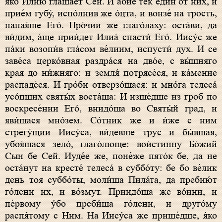
я́ко Илию́ глаша́ет Сей. И а́бие тек еди́н от них, и
прие́м губу́, испо́лнив же о́цта, и вонзе́ на трость,
напая́ше Его́. Про́чии же глаго́лаху: оста́ви, да
ви́дим, а́ще прии́дет Илиа́ спасти́ Его́. Иису́с же
па́ки возопи́в гла́сом ве́лиим, испусти́ дух. И се
заве́са церко́вная раздра́ся на дво́е, с вы́шняго
края до ни́жняго: и земля́ потрясе́ся, и ка́мение
распаде́ся. И гро́би отверзо́шася: и мно́га телеса́
усо́пших святы́х воста́ша: И изше́дше из гроб по
воскресе́нии Его́, внидо́ша во Святы́й град, и
яви́шася мно́зем. Со́тник же и и́же с ним
стрегу́щии Иису́са, ви́девше трус и бы́вшая,
убоя́шася зело́, глаго́люще: вои́стинну Бо́жий
Сын бе Сей. Иуде́е же, поне́же пято́к бе, да не
оста́нут на кресте́ телеса́ в суббо́ту: бе бо ве́лик
день тоя суббо́ты, моли́ша Пила́та, да пребию́т
го́лени их, и во́змут. Приидо́ша же во́ини, и
пе́рвому у́бо преби́ша го́лени, и друго́му
распя́тому с Ним. На Иису́са же прише́дше, я́ко