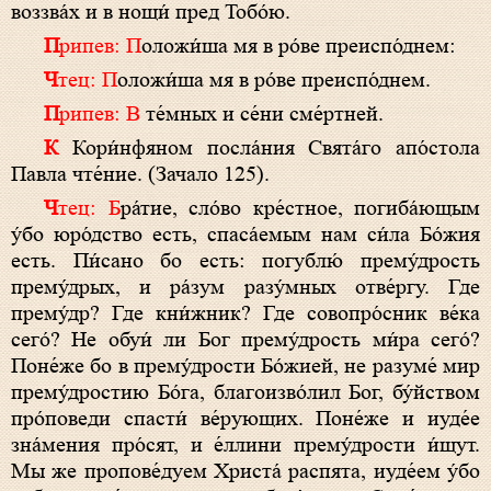
воззва́х и в нощи́ пред Тобо́ю.
Припев: П
оложи́ша мя в ро́ве преиспо́днем:
Чтец: П
оложи́ша мя в ро́ве преиспо́днем.
Припев: В
те́мных и се́ни сме́ртней.
К
Кори́нфяном посла́ния Свята́го апо́стола
Павла чте́ние. (Зачало 125).
Чтец: Б
ра́тие, сло́во кре́стное, погиба́ющым
у́бо юро́дство есть, спаса́емым нам си́ла Бо́жия
есть. Пи́сано бо есть: погублю́ прему́дрость
прему́дрых, и ра́зум разу́мных отве́ргу. Где
прему́др? Где кни́жник? Где совопро́сник ве́ка
сего́? Не обуи́ ли Бог прему́дрость ми́ра сего́?
Поне́же бо в прему́дрости Бо́жией, не разуме́ мир
прему́дростию Бо́га, благоизво́лил Бог, бу́йством
про́поведи спасти́ ве́рующих. Поне́же и иуде́е
зна́мения про́сят, и е́ллини прему́дрости и́щут.
Мы же пропове́дуем Христа́ распята, иуде́ем у́бо