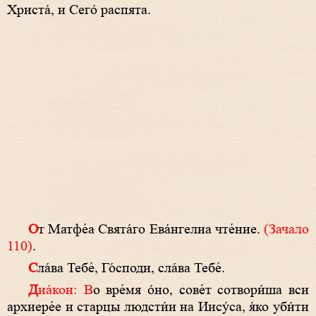
Христа́, и Сего́ распята.
О
т Матфе́а Свята́го Ева́нгелиа чте́ние.
(Зачало
110)
.
С
ла́ва Тебе́, Го́споди, сла́ва Тебе́.
Диа́кон: В
о вре́мя о́но, сове́т сотвори́ша вси
архиере́е и старцы людсти́и на Иису́са, я́ко уби́ти