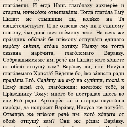
глаго́леши. И егда́ Нань глаго́лаху архиере́е и
старцы, ничесо́же отвещава́ше. Тогда́ глаго́ла Ему́
Пила́т: не слыши́ши ли, коли́ко на Тя
свиде́тельствуют. И не отвеща́ ему́ ни к еди́ному
глаго́лу, я́ко диви́тися иге́мону зело́. На всяк же
пра́здник обы́чай бе иге́мону отпуща́ти еди́наго
наро́ду свя́зня, его́же хотя́ху. И́мяху же тогда́
связана наро́чита, глаго́лемаго Варавву.
Со́бравшымся же им, рече́ им Пила́т: кого́ хо́щете
от обою́ отпущу́ вам? Вара́вву ли, или́ Иису́са
глаго́лемаго Христа́? Ве́дяше бо, я́ко за́висти ра́ди
преда́ша Его́. Седя́щу же ему́ на суди́щи, посла́ к
Нему́ жена́ его́, глаго́лющи: ничто́же тебе́, и
Пра́веднику Тому: мно́го бо пострада́х
днесь
во
сне Его́ ра́ди. Архиере́е же и ста́рцы наусти́ша
наро́ды, да испро́сят Вара́вву, Иису́са же погубя́т.
Отвеща́в же иге́мон рече́ им: кого́ хо́щете от
обою́ отпущу́ вам? Они́ же ре́ша: Вара́вву.