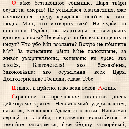
О
ка́ко беззако́нное со́нмище, Царя́ тва́ри
осуди́ на смерть! Не устыде́вся благодея́ния, я́же
воспомина́я, предутвержда́ше глаго́ля к ним:
лю́дие Мои́, что́ сотвори́х вам? Не чуде́с ли
испо́лних Иуде́ю; не мертвецы́ ли воскреси́х
еди́нем сло́вом? Не вся́кую ли боле́знь исцели́х и
недуг? Что у́бо Ми воздаете́? Вску́ю не по́мните
Мя? За исцеле́ния ра́ны Мне наложи́вше, за
живо́т умерщвля́юще, ве́шающе на дре́ве я́ко
злоде́я, Благоде́теля! я́ко беззако́нна,
Законода́вца: я́ко осужде́нна, всех Царя.
Долготерпели́ве Го́споди, сла́ва Тебе́.
И
ны́не, и при́сно, и во ве́ки веко́в.
А
ми́нь.
С
тра́шное и пресла́вное та́инство
днесь
де́йствуемо зри́тся: Неосяза́емый удержа́вается;
вя́жется, Разреша́яй Ада́ма от кля́твы: Испыту́яй
сердца́ и утро́бы, непра́ведно испыту́ется; в
темни́це затворя́ется, и́же бе́здну затвори́вый;