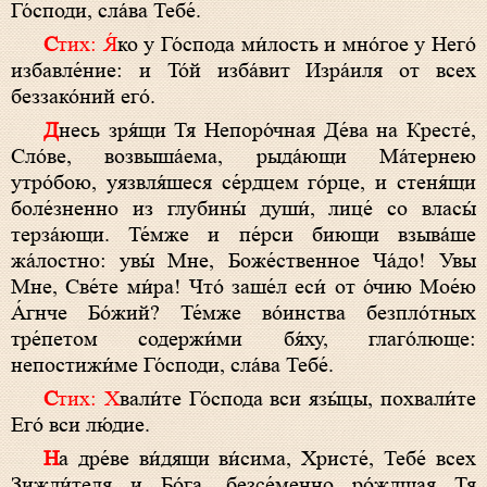
Го́споди, сла́ва Тебе́.
Стих: Я́
ко у Го́спода ми́лость и мно́гое у Него́
избавле́ние: и То́й изба́вит Изра́иля от всех
беззако́ний его́.
Д
несь зря́щи Тя Непоро́чная Де́ва на Кресте́,
Сло́ве, возвыша́ема, рыда́ющи Ма́тернею
утро́бою, уязвля́шеся се́рдцем го́рце, и стеня́щи
боле́зненно из глубины́ души́, лице́ со власы́
терза́ющи. Те́мже и пе́рси биющи взыва́ше
жа́лостно: увы́ Мне, Боже́ственное Ча́до! Увы
Мне, Све́те ми́ра! Что́ заше́л еси́ от о́чию Мое́ю
А́гнче Бо́жий? Те́мже во́инства безпло́тных
тре́петом содержи́ми бя́ху, глаго́люще:
непостижи́ме Го́споди, сла́ва Тебе́.
Стих: Х
вали́те Го́спода вси язы́цы, похвали́те
Его́ вси лю́дие.
Н
а дре́ве ви́дящи ви́сима, Христе́, Тебе́ всех
Зижди́теля и Бо́га, безсе́менно ро́ждшая Тя