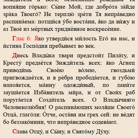
вопия́ше го́рько: Сы́не Мой, где добро́та за́йде
зра́ка Твоего́? Не терплю́ зре́ти Тя непра́ведно
распина́ема: потщи́ся у́бо воста́ни, я́ко да ви́жу и
аз Твое́ из ме́ртвых тридне́вное воскресе́ние.
Глас 6: Я́
ко утверди́ся ми́лость Его́ на нас, и
и́стина Госпо́дня пребывает во век.
Д
несь Влады́ка твари предстои́т Пила́ту, и
Кресту́ предае́тся Зижди́тель всех: я́ко А́гнец
приводи́мь Свое́ю во́лею, гвоздьми́
пригвождае́тся, и в ре́бра пробода́ется, и губо́ю
напоя́ется, ма́нну одожди́вый, по лани́те
зауша́ется Изба́витель ми́ра, и от Свои́х раб
поруга́ется Созда́тель всех. О Влады́чняго
Человеколю́бия! О распина́ющих моля́ше Своего́
Отца́, глаго́ля: О́тче, оста́ви им грех сей: не ве́дят
бо беззако́ннии, что непра́ведное содева́ют.
С
лава Отцу́, и Сы́ну, и Свято́му Ду́ху.