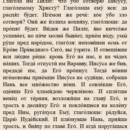
Глаго́ла им Пила́т: что́ у́бо сотворю́ Иису́су,
глаго́лемому Христу́? Глаго́лаша ему́ вси: да
распя́т бу́дет. Иге́мон же рече́: ко́е у́бо зло
сотвори́? Они́ же и́злиха вопия́ху, глаго́люще: да
про́пят бу́дет. Ви́дев же Пила́т, я́ко ничто́же
успева́ет, но па́че молва́ быва́ет, прие́м во́ду, умы́
ру́це пред наро́дом, глаго́ля: непови́нен есмь от
Кро́ве Пра́веднаго Сего́, вы у́зрите. И отвеща́вше
вси лю́дие ре́ша: кровь Его́ на нас, и на ча́дех
на́ших. Тогда́ отпусти́ им Варавву, Иису́са же бив,
предаде́ им, да Его́ про́пнут. Тогда́ во́ини
иге́моновы прие́мше Иису́са на суди́ще, собраша
Нань все мно́жество во́ин. И совле́кше Его́,
оде́яша Его́ хлами́дою червле́ною. И спле́тше
вене́ц от те́рния, возложи́ша на главу́ Его́, и
трость в десни́цу Его́: и покло́ншеся на коле́ну
пред Ним, руга́хуся Ему́, глаго́люще: ра́дуйся,
Царю́ Иуде́йский. И плю́нувше Нань, прия́ша
трость, и бия́ху по главе́ Его́. И егда́ поруга́шася