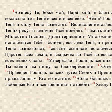
1
Вознесу́ Тя, Бо́же мой, Царю́ мой, и благос
3
восхвалю́ и́мя Твое́ в век и в век ве́ка.
Ве́лий Госп
5
Твоя́ и си́лу Твою́ возвестя́т.
Великоле́пие сла́вы
7
Твои́х реку́т и вели́чие Твое́ пове́дят.
Па́мять мно́
Ми́лостив Госпо́дь, Долготерпели́в и Многоми́л
испове́дятся Тебе́, Го́споди, вся дела́ Твоя́, и пр
12
Твою́ возглаго́лют,
сказа́ти сыново́м челове́чес
Ца́рство всех веко́в, и влады́чество Твое́ во вся́к
14
всех де́лех Свои́х.
Утвержда́ет Госпо́дь вся низ
16
Ты дае́ши им пи́щу во благовре́мении.
Отве
17
Пра́веден Госпо́дь во всех путе́х Свои́х и Препод
19
призыва́ющым Его во и́стине.
Во́лю боя́щихся 
21
лю́бящыя Его и вся гре́шники потреби́т.
Хвалу́ Г