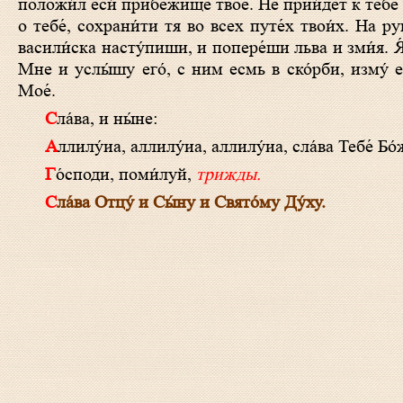
положи́л еси́ прибе́жище твое́. Не прии́дет к тебе́
о тебе́, сохрани́ти тя во всех путе́х твои́х. На ру
васили́ска насту́пиши, и попере́ши льва и зми́я. Я́к
Мне и услы́шу eго́, с ним есмь в ско́рби, изму́ e
Мое́.
Сла́ва, и ны́не:
Аллилу́иа, аллилу́иа, аллилу́иа, сла́ва Тебе́ Бо
Го́споди, поми́луй,
трижды.
Сла́ва Отцу́ и Сы́ну и Свято́му Ду́ху.