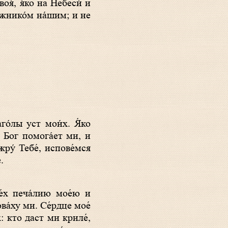
лжнико́м на́шим; и не
 Бог помога́ет ми, и
ру́ Тебе́, испове́мся
.
ва́ху ми. Се́рдце мое́
: кто даст ми криле́,