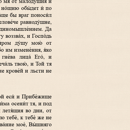
аго мя от малоду́шия и
и но́щию обы́дет и́ по
 а́ще бы враг поноси́л
елове́че равноду́шне,
м единомышле́нием. Да
у воззва́х, и Госпо́дь
и́ром ду́шу мою́ от
о им измене́ния, я́ко
гне́ва лица́ Его́, и
еча́ль твою́, и Той тя
ие крове́й и льсти не
и́ма осени́т тя, и под
́ летя́щия во дни, от
ю тебе́, к тебе́ же не
ва́ние мое́, Вы́шняго