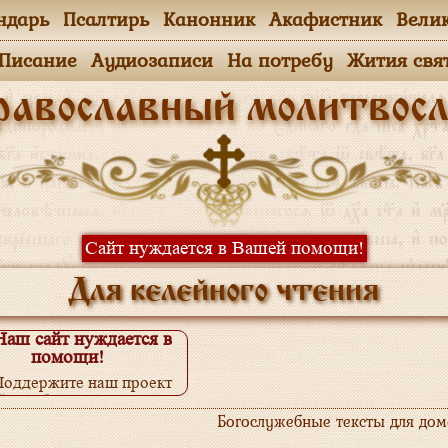
ндарь
Псалтирь
Канонник
Акафистник
Вели
.Писание
Аудиозаписи
На потребу
Жития свя
равославный молитвосл
Сайт нуждается в Вашей помощи!
Для келейного чтения
Наш сайт нуждается в
помощи!
Поддержите наш проект
одробнее...
Богослужебные тексты для до