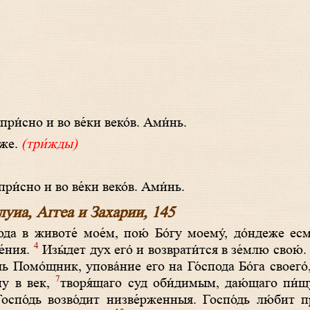
 при́с­но и во ве́­ки ве­ко́в. Ами́нь.
́­же.
(три́жды)
при́с­но и во ве́­ки ве­ко́в. Ами́нь.
уиа, Аггеа и Захарии, 145
ода в животе́ мое́м, пою́ Бо́гу моему́, до́ндеже ес
4
е́ния.
Изы́дет дух его́ и возврати́тся в зе́млю свою́
ль Помо́щник, упова́ние его на Го́спода Бо́га своего́
7
ину в век,
творя́щаго суд оби́димым, даю́щаго пи́щ
Госпо́дь возво́дит низве́рженныя. Госпо́дь лю́бит 