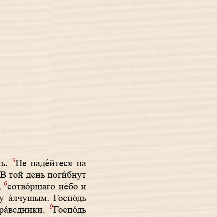
3
мь.
Не наде́йтеся на
. В той день поги́бнут
6
,
сотво́ршаго не́бо и
у а́лчушым. Госпо́дь
9
пра́ведники.
Госпо́дь