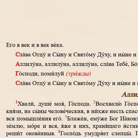
Его в век и в век ве́ка.
Сла́­ва Отцу́ и Сы́­ну и Свя­то́­му Ду́ху, и ны́­не и
Алли­лу́иа, алли­лу́иа, алли­лу́иа, сла́­ва Те­бе́, Бо
Го́с­по­ди, по­ми́­луй
(три́жды)
Сла́­ва Отцу́ и Сы́­ну и Свято́­му Ду́ху и ны́­не и 
Аллил
1
2
Хвали́, душе́ моя́, Го́спода.
Восхвалю́ Го́сп
кня́зи, на сы́ны челове́ческия, в ни́хже несть спас
5
вся помышле́ния его́.
Блаже́н, ему́же Бог Иа́ков
зе́млю, мо́ре и вся, я́же в них, храня́щаго и́ст
8
реши́т окова́нныя.
Госпо́дь умудря́ет слепцы́. 