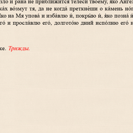
 зло и ра́на не прибли́жится телеси́ твоему́, я́ко А́нг
ка́х во́змут тя, да не когда́ преткне́ши о ка́мень но́
о на Мя упова́ и изба́влю и́, покры́ю и́, я́ко позна́ и
го́ и просла́влю eго́, долгото́ю дний испо́лню eго́ и
́же.
Трижды.