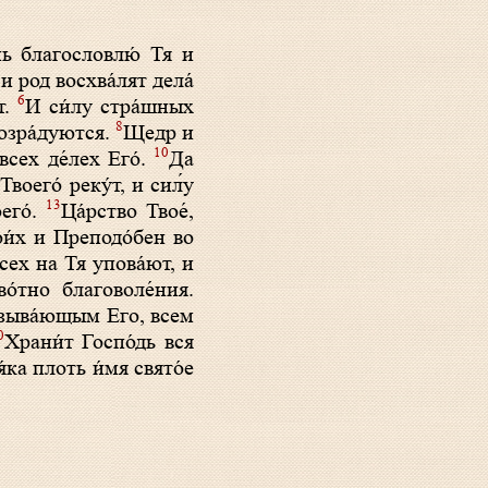
ь благословлю́ Тя и
и род восхва́лят дела́
6
т.
И си́лу стра́шных
8
возра́дуются.
Щедр и
10
всех де́лех Его́.
Да
Твоего́ реку́т, и сил́у
13
его́.
Ца́рство Твое́,
вои́х и Преподо́бен во
сех на Тя упова́ют, и
о́тно благоволе́ния.
изыва́ющым Его, всем
0
Храни́т Госпо́дь вся
́ка плоть и́мя свято́е