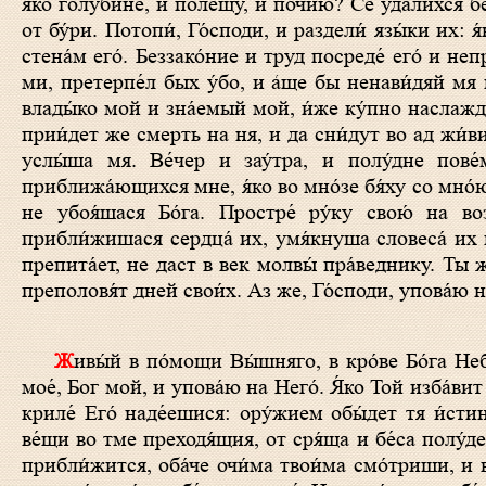
я́ко голубине́, и полещу́, и почи́ю? Се удали́хся б
от бу́ри. Потопи́, Го́споди, и раздели́ язы́ки их: 
стена́м eго́. Беззако́ние и труд посреде́ eго́ и неп
ми, претерпе́л бых у́бо, и а́ще бы ненави́дяй мя 
влады́ко мой и зна́емый мой, и́же ку́пно наслажд
прии́дет же смерть на ня, и да сни́дут во ад жи́ви,
услы́ша мя. Ве́чер и зау́тра, и полу́дне пове
приближа́ющихся мне, я́ко во мно́зе бя́ху со мно́ю
не убоя́шася Бо́га. Простре́ ру́ку свою́ на воз
прибли́жишася сердца́ их, умя́кнуша словеса́ их па
препита́ет, не даст в век молвы́ пра́веднику. Ты 
преполовя́т дней свои́х. Аз же, Го́споди, упова́ю н
Живы́й в по́мощи Вы́шняго, в кро́ве Бо́га Небе́снаго водвори́тся. Рече́т Го́сподеви: Засту́пник мой еси́ и Прибе́жище
мое́, Бог мой, и упова́ю на Него́. Я́ко Той изба́вит
криле́ Его́ наде́ешися: ору́жием обы́дет тя и́сти
ве́щи во тме преходя́щия, от сря́ща и бе́са полу́де
прибли́жится, оба́че очи́ма твои́ма смо́триши, и 