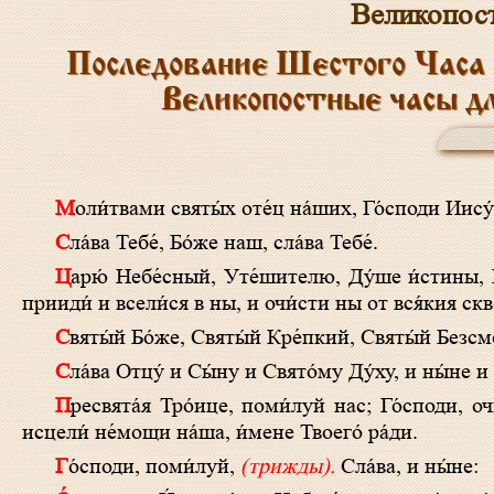
Великопос
Последование Шестого Часа 
Великопостные часы д
Моли́твами святы́х оте́ц на́ших, Го́споди Иис
Сла́ва Тебе́, Бо́же наш, сла́ва Тебе́.
Царю́ Небе́сный, Уте́шителю, Ду́ше и́стины, И́же везде́ сый и вся исполня́яй, Сокро́вище благи́х и жи́зни Пода́телю,
прииди́ и всели́ся в ны, и очи́сти ны от вся́кия скве
Святы́й Бо́же, Святы́й Кре́пкий, Святы́й Безс
Сла́ва Отцу́ и Сы́ну и Свято́му Ду́ху, и ны́не и
Пресвята́я Тро́ице, поми́луй нас; Го́споди, очи́сти грехи́ на́ша; Влады́ко, прости́ беззако́ния на́ша; Святы́й, посети́ и
исцели́ не́мощи на́ша, и́мене Твоего́ ра́ди.
Го́споди, поми́луй,
(трижды).
Сла́ва, и ны́не: