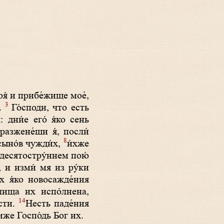
я́ и прибе́жище мое́,
3
я.
Го́споди, что есть
: дни́е его́ я́ко сень
разжене́ши я́, посли́
8
 сыно́в чужди́х,
и́хже
и десятостру́ннем пою́
, и изми́ мя из ру́ки
х я́ко новосажде́ния
лища их испо́лнена,
14
лсти.
Несть паде́ния
мже Госпо́дь Бог их.