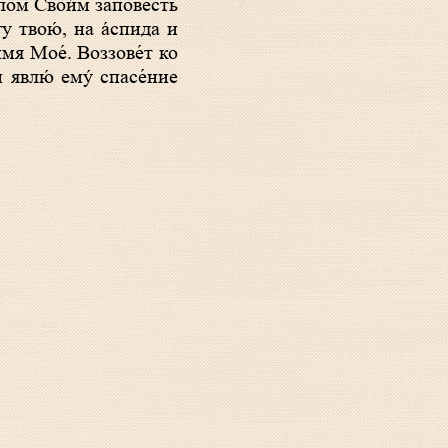
елом Свои́м запове́сть
гу твою́, на а́спида и
́мя Мое́. Воззове́т ко
 явлю́ eму́ спасе́ние