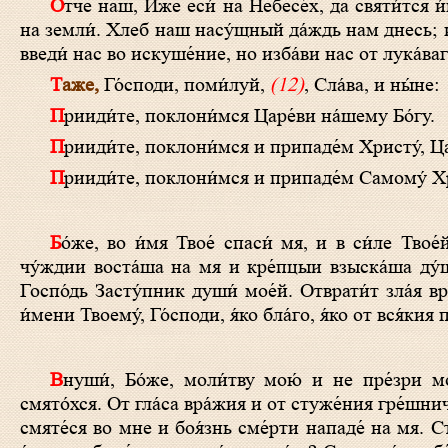
О́тче наш, И́же еси́ на Небесе́х, да святи́тся и́мя Твое́, да прии́дет Ца́рствие Твое́, да бу́дет во́ля Твоя́, я́ко на Небеси́ и
на земли́. Хлеб наш насу́щный да́ждь нам днесь; и
введи́ нас во искуше́ние, но изба́ви нас от лука́ваг
Таже,
Го́споди, поми́луй,
(12)
, Сла́ва, и ны́не:
Прииди́те, поклони́мся Царе́ви на́шему Бо́гу.
Прииди́те, поклони́мся и припаде́м Христу́, Ца
Прииди́те, поклони́мся и припаде́м Самому́ Хр
Бо́же, во и́мя Твое́ спаси́ мя, и в си́ле Твое́й суди́ ми. Бо́же, услы́ши моли́тву мою́, внуши́ глаго́лы уст мои́х. Я́ко
чу́ждии воста́ша на мя и кре́пцыи взыска́ша ду́
Госпо́дь Засту́пник души́ мое́й. Отврати́т зла́я в
и́мени Твоему́, Го́споди, я́ко бла́го, я́ко от вся́кия п
Внуши́, Бо́же, моли́тву мою́ и не пре́зри моле́ния моего́. Вонми́ ми и услы́ши мя: возскорбе́х печа́лию мое́ю и
смято́хся. От гла́са вра́жия и от стуже́ния гре́шни
смяте́ся во мне и боя́знь сме́рти нападе́ на мя. 