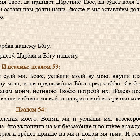
 оста́ви нам до́лги на́ша, я́коже и мы оставля́ем до
о.
ре́ви на́шему Бо́гу.
исту́, Царе́ви и Бо́гу на́шему.
И псалмы: псалом 53:
шу мою́, и не предложи́ша Бо́га пред собо́ю. Се бо
раго́м мои́м, и́стиною Твое́ю потреби́ их. Во́лею пож
еча́ли изба́вил мя еси́, и на враги́ моя́ воззре́ о́ко мое́
Псалом 54:
ча, я́ко уклони́ша на мя беззако́ние и во гне́ве враждо
Страх и тре́пет прии́де на мя и покры́ мя тьма. И рех