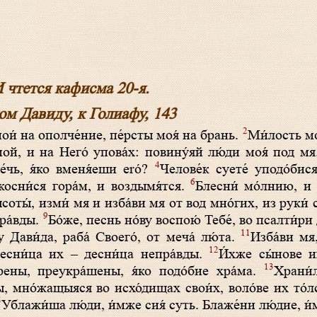
 чтется кафисма 20-я.
ом Давиду, к Голиафу, 143
2
мои́ на ополче́ние, пе́рсты моя́ на брань.
Ми́лость мо
ой, и на Него́ упова́х: повину́яй лю́ди моя́ под м
4
е́чь, я́ко вменя́еши eró?
Челове́к суете́ уподо́бися
6
 косни́ся гора́м, и воздымя́тся.
Блесни́ мо́лнию, и 
ысоты́, изми́ мя и изба́ви мя от вод мно́гих, из руки́
9
пра́вды.
Бо́же, песнь но́ву воспою́ Тебе́, во псалти́р
11
Дави́да, раба́ Своего́, от меча́ лю́та.
Изба́ви мя
12
 десни́ца их – десни́ца непра́вды.
И́хже сы́нове и
13
рены, преукра́шены, я́ко подо́бие хра́ма.
Храни́
ы, мно́жащыяся во исхо́дищах свои́х, воло́ве их то́
5
Ублажи́ша лю́ди, и́мже сия́ суть. Блаже́ни лю́дие, и́