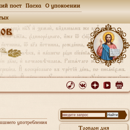
кий пост
Пасха
О упокоении
тых
ов
машнего употребления
Тропари дня