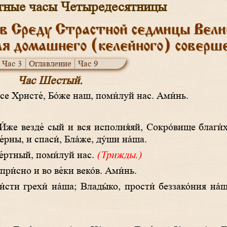
тные часы Четыредесятницы
в Среду Страстной седмицы Велик
ля домашнего (келейного) соверш
Час 3
Оглавление
Час 9
Час Шестый.
у́се Христе́, Бо́же наш, поми́луй нас. Ами́нь.
́рны, и спаси́, Бла́же, ду́ши на́ша.
ме́ртный, поми́луй нас.
(Трижды.)
 при́сно и во ве́ки веко́в. Ами́нь.