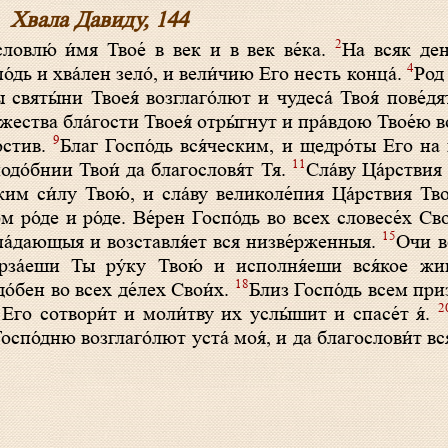
Хвала Давиду, 144
2
ловлю́ и́мя Твое́ в век и в век ве́ка.
На всяк ден
4
о́дь и хва́лен зело́, и вели́чию Его несть конца́.
Род 
 святы́ни Твоея́ возглаго́лют и чудеса́ Твоя́ пове́дя
жества бла́гости Твоея́ отры́гнут и пра́вдою Твое́ю 
9
остив.
Благ Госпо́дь вся́ческим, и щедро́ты Его на 
11
еподо́бнии Твои́ да благословя́т Тя.
Сла́ву Ца́рствия 
ким си́лу Твою́, и сла́ву великоле́пия Ца́рствия Тво
ом ро́де и ро́де. Ве́рен Госпо́дь во всех словесе́х С
15
па́дающыя и возставля́ет вся низве́рженныя.
Очи в
рза́еши Ты ру́ку Твою́ и исполня́еши вся́кое жив
18
о́бен во всех де́лех Свои́х.
Близ Госпо́дь всем пр
2
Его сотвори́т и моли́тву их услы́шит и спасе́т я́.
оспо́дню возглаго́лют уста́ моя́, и да благослови́т вся