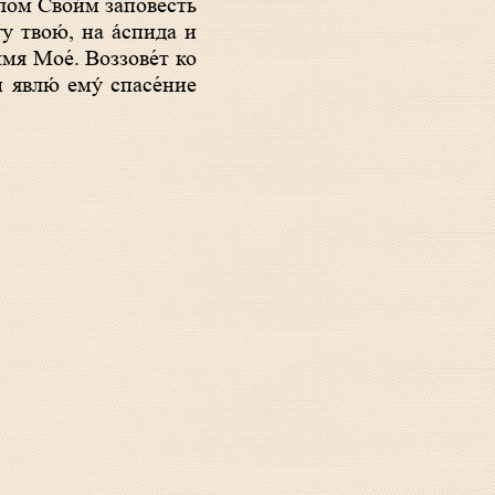
елом Свои́м запове́сть
гу твою́, на а́спида и
́мя Мое́. Воззове́т ко
 явлю́ eму́ спасе́ние