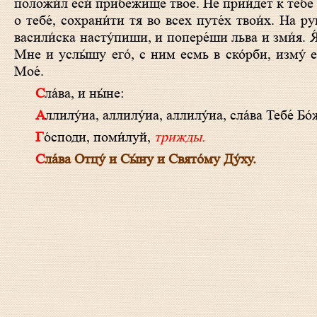
положи́л еси́ прибе́жище твое́. Не прии́дет к тебе́
о тебе́, сохрани́ти тя во всех путе́х твои́х. На ру
васили́ска насту́пиши, и попере́ши льва и зми́я. Я́к
Мне и услы́шу eго́, с ним есмь в ско́рби, изму́ e
Мое́.
Сла́ва, и ны́не:
Аллилу́иа, аллилу́иа, аллилу́иа, сла́ва Тебе́ Бо
Го́споди, поми́луй,
трижды.
Сла́ва Отцу́ и Сы́ну и Свято́му Ду́ху.