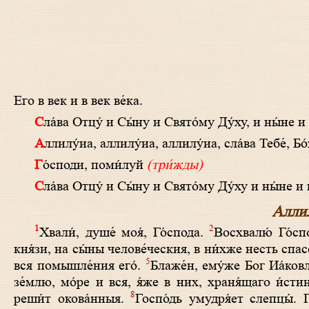
Его в век и в век ве́ка.
Сла́­ва Отцу́ и Сы́­ну и Свя­то́­му Ду́ху, и ны́­не и
Алли­лу́иа, алли­лу́иа, алли­лу́иа, сла́­ва Те­бе́, Бо
Го́с­по­ди, по­ми́­луй
(три́жды)
Сла́­ва Отцу́ и Сы́­ну и Свято́­му Ду́ху и ны́­не и 
Аллил
1
2
Хвали́, душе́ моя́, Го́спода.
Восхвалю́ Го́сп
кня́зи, на сы́ны челове́ческия, в ни́хже несть спас
5
вся помышле́ния его́.
Блаже́н, ему́же Бог Иа́ков
зе́млю, мо́ре и вся, я́же в них, храня́щаго и́ст
8
реши́т окова́нныя.
Госпо́дь умудря́ет слепцы́. 