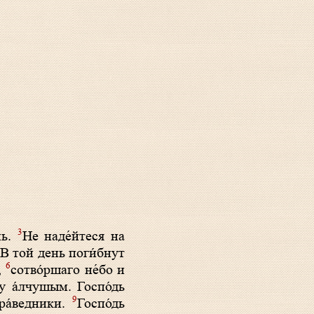
3
мь.
Не наде́йтеся на
. В той день поги́бнут
6
,
сотво́ршаго не́бо и
у а́лчушым. Госпо́дь
9
пра́ведники.
Госпо́дь