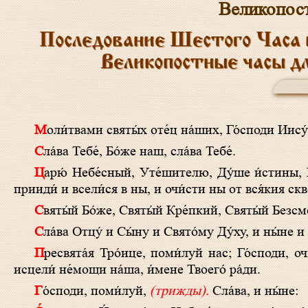
Великопос
Последование Шестого Часа 
Великопостные часы д
Моли́твами святы́х оте́ц на́ших, Го́споди Иис
Сла́ва Тебе́, Бо́же наш, сла́ва Тебе́.
Царю́ Небе́сный, Уте́шителю, Ду́ше и́стины, И́же везде́ сый и вся исполня́яй, Сокро́вище благи́х и жи́зни Пода́телю,
прииди́ и всели́ся в ны, и очи́сти ны от вся́кия скве
Святы́й Бо́же, Святы́й Кре́пкий, Святы́й Безс
Сла́ва Отцу́ и Сы́ну и Свято́му Ду́ху, и ны́не и
Пресвята́я Тро́ице, поми́луй нас; Го́споди, очи́сти грехи́ на́ша; Влады́ко, прости́ беззако́ния на́ша; Святы́й, посети́ и
исцели́ не́мощи на́ша, и́мене Твоего́ ра́ди.
Го́споди, поми́луй,
(трижды).
Сла́ва, и ны́не: