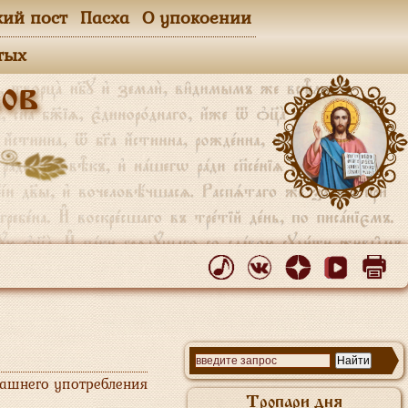
кий пост
Пасха
О упокоении
тых
ов
машнего употребления
Тропари дня