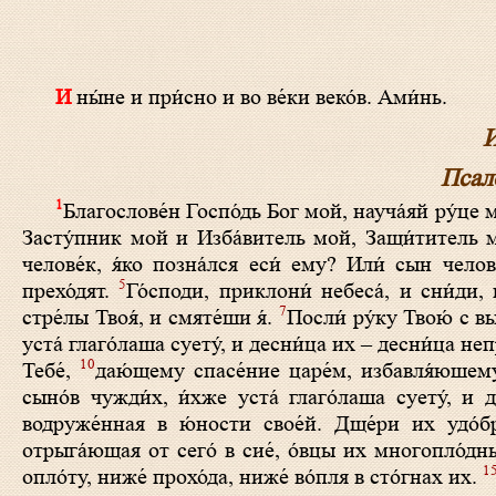
И ны́не и при́сно и во ве́ки веко́в. Ами́нь.
И
Псал
1
Благослове́н Госпо́дь Бог мой, науча́яй ру́це 
Засту́пник мой и Изба́витель мой, Защи́титель м
челове́к, я́ко позна́лся еси́ ему? Или́ сын челов
5
прехо́дят.
Го́споди, приклони́ небеса́, и сни́ди,
7
стре́лы Твоя́, и смяте́ши я́.
Посли́ ру́ку Твою́ с в
уста́ глаго́лаша суету́, и десни́ца их – десни́ца не
10
Тебе́,
даю́щему спасе́ние царе́м, избавля́юшему 
сыно́в чужди́х, и́хже уста́ глаго́лаша суету́, и
водруже́нная в ю́ности свое́й. Дще́ри их удо́б
отрыга́ющая от сего́ в сие́, о́вцы их многопло́дн
1
опло́ту, ниже́ прохо́да, ниже́ во́пля в сто́гнах их.