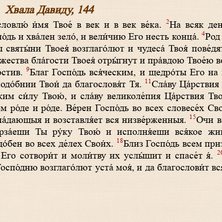
Хвала Давиду, 144
2
ловлю́ и́мя Твое́ в век и в век ве́ка.
На всяк ден
4
о́дь и хва́лен зело́, и вели́чию Его несть конца́.
Род 
 святы́ни Твоея́ возглаго́лют и чудеса́ Твоя́ пове́дя
жества бла́гости Твоея́ отры́гнут и пра́вдою Твое́ю 
9
остив.
Благ Госпо́дь вся́ческим, и щедро́ты Его на 
11
еподо́бнии Твои́ да благословя́т Тя.
Сла́ву Ца́рствия 
ким си́лу Твою́, и сла́ву великоле́пия Ца́рствия Тво
ом ро́де и ро́де. Ве́рен Госпо́дь во всех словесе́х С
15
па́дающыя и возставля́ет вся низве́рженныя.
Очи в
рза́еши Ты ру́ку Твою́ и исполня́еши вся́кое жив
18
о́бен во всех де́лех Свои́х.
Близ Госпо́дь всем пр
2
Его сотвори́т и моли́тву их услы́шит и спасе́т я́.
оспо́дню возглаго́лют уста́ моя́, и да благослови́т вся