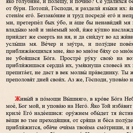
я́ко голубине́, и полещу́, и почи́ю? Се удали́хся б
от бу́ри. Потопи́, Го́споди, и раздели́ язы́ки их: 
стена́м eго́. Беззако́ние и труд посреде́ eго́ и неп
ми, претерпе́л бых у́бо, и а́ще бы ненави́дяй мя 
влады́ко мой и зна́емый мой, и́же ку́пно наслажд
прии́дет же смерть на ня, и да сни́дут во ад жи́ви,
услы́ша мя. Ве́чер и зау́тра, и полу́дне пове
приближа́ющихся мне, я́ко во мно́зе бя́ху со мно́ю
не убоя́шася Бо́га. Простре́ ру́ку свою́ на воз
прибли́жишася сердца́ их, умя́кнуша словеса́ их па
препита́ет, не даст в век молвы́ пра́веднику. Ты 
преполовя́т дней свои́х. Аз же, Го́споди, упова́ю н
Живы́й в по́мощи Вы́шняго, в кро́ве Бо́га Небе́снаго водвори́тся. Рече́т Го́сподеви: Засту́пник мой еси́ и Прибе́жище
мое́, Бог мой, и упова́ю на Него́. Я́ко Той изба́вит
криле́ Его́ наде́ешися: ору́жием обы́дет тя и́сти
ве́щи во тме преходя́щия, от сря́ща и бе́са полу́де
прибли́жится, оба́че очи́ма твои́ма смо́триши, и 