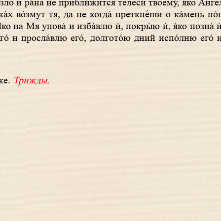
 зло и ра́на не прибли́жится телеси́ твоему́, я́ко А́нг
ка́х во́змут тя, да не когда́ преткне́ши о ка́мень но́
о на Мя упова́ и изба́влю и́, покры́ю и́, я́ко позна́ и
го́ и просла́влю eго́, долгото́ю дний испо́лню eго́ и
́же.
Трижды.