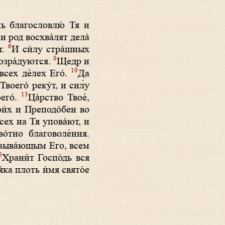
ь благословлю́ Тя и
и род восхва́лят дела́
6
т.
И си́лу стра́шных
8
возра́дуются.
Щедр и
10
всех де́лех Его́.
Да
Твоего́ реку́т, и сил́у
13
его́.
Ца́рство Твое́,
вои́х и Преподо́бен во
сех на Тя упова́ют, и
о́тно благоволе́ния.
изыва́ющым Его, всем
0
Храни́т Госпо́дь вся
́ка плоть и́мя свято́е