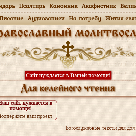
ндарь
Псалтирь
Канонник
Акафистник
Вели
.Писание
Аудиозаписи
На потребу
Жития свя
равославный молитвосл
Сайт нуждается в Вашей помощи!
Для келейного чтения
Наш сайт нуждается в
помощи!
Поддержите наш проект
одробнее...
Богослужебные тексты для до