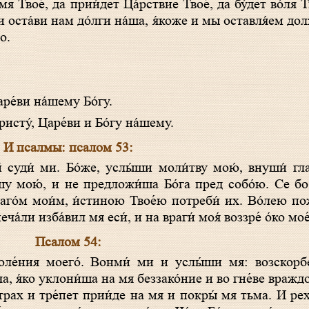
 оста́ви нам до́лги на́ша, я́коже и мы оставля́ем до
о.
ре́ви на́шему Бо́гу.
исту́, Царе́ви и Бо́гу на́шему.
И псалмы: псалом 53:
шу мою́, и не предложи́ша Бо́га пред собо́ю. Се бо
раго́м мои́м, и́стиною Твое́ю потреби́ их. Во́лею пож
еча́ли изба́вил мя еси́, и на враги́ моя́ воззре́ о́ко мое́
Псалом 54:
ча, я́ко уклони́ша на мя беззако́ние и во гне́ве враждо
Страх и тре́пет прии́де на мя и покры́ мя тьма. И рех