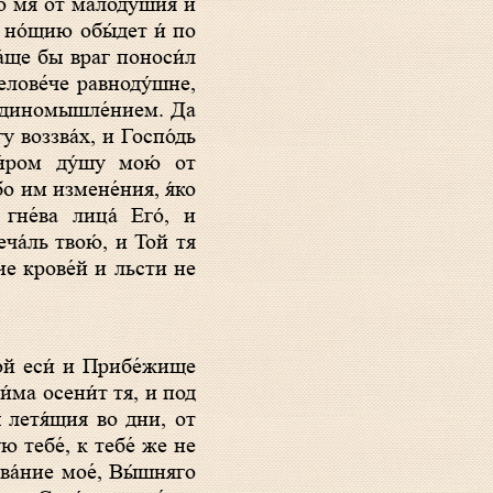
аго мя от малоду́шия и
и но́щию обы́дет и́ по
 а́ще бы враг поноси́л
елове́че равноду́шне,
м единомышле́нием. Да
у воззва́х, и Госпо́дь
и́ром ду́шу мою́ от
о им измене́ния, я́ко
гне́ва лица́ Его́, и
еча́ль твою́, и Той тя
ие крове́й и льсти не
и́ма осени́т тя, и под
́ летя́щия во дни, от
ю тебе́, к тебе́ же не
ва́ние мое́, Вы́шняго