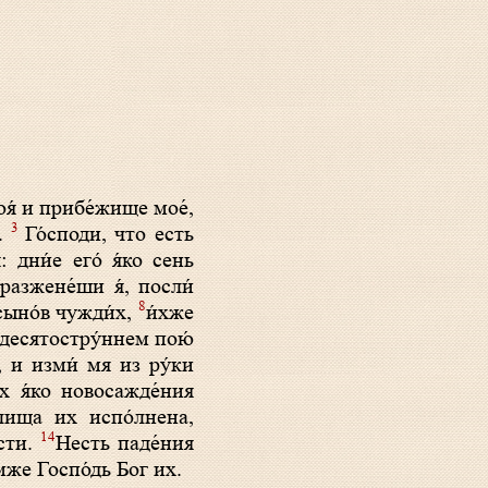
я́ и прибе́жище мое́,
3
я.
Го́споди, что есть
: дни́е его́ я́ко сень
разжене́ши я́, посли́
8
 сыно́в чужди́х,
и́хже
и десятостру́ннем пою́
, и изми́ мя из ру́ки
х я́ко новосажде́ния
лища их испо́лнена,
14
лсти.
Несть паде́ния
мже Госпо́дь Бог их.