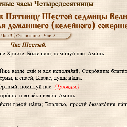
тные часы Четыредесятницы
в Пятницу Шестой седмицы Велик
ля домашнего (келейного) соверш
Час 3
Оглавление
Час 9
Час Шестый.
у́се Христе́, Бо́же наш, поми́луй нас. Ами́нь.
́рны, и спаси́, Бла́же, ду́ши на́ша.
ме́ртный, поми́луй нас.
(Трижды.)
 при́сно и во ве́ки веко́в. Ами́нь.