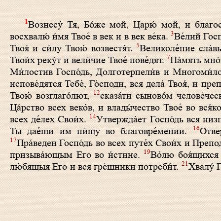
1
Вознесу́ Тя, Бо́же мой, Царю́ мой, и благос
3
восхвалю́ и́мя Твое́ в век и в век ве́ка.
Ве́лий Госп
5
Твоя́ и си́лу Твою́ возвестя́т.
Великоле́пие сла́вы
7
Твои́х реку́т и вели́чие Твое́ пове́дят.
Па́мять мно́
Ми́лостив Госпо́дь, Долготерпели́в и Многоми́л
испове́дятся Тебе́, Го́споди, вся дела́ Твоя́, и пр
12
Твою́ возглаго́лют,
сказа́ти сыново́м челове́чес
Ца́рство всех веко́в, и влады́чество Твое́ во вся́к
14
всех де́лех Свои́х.
Утвержда́ет Госпо́дь вся низ
16
Ты дае́ши им пи́щу во благовре́мении.
Отве
17
Пра́веден Госпо́дь во всех путе́х Свои́х и Препод
19
призыва́ющым Его во и́стине.
Во́лю боя́щихся 
21
лю́бящыя Его и вся гре́шники потреби́т.
Хвалу́ Г