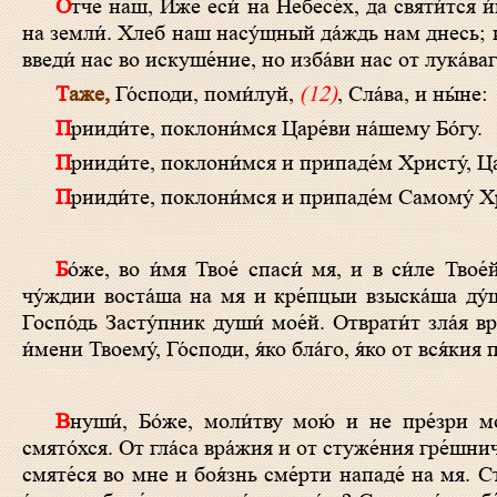
О́тче наш, И́же еси́ на Небесе́х, да святи́тся и́мя Твое́, да прии́дет Ца́рствие Твое́, да бу́дет во́ля Твоя́, я́ко на Небеси́ и
на земли́. Хлеб наш насу́щный да́ждь нам днесь; и
введи́ нас во искуше́ние, но изба́ви нас от лука́ваг
Таже,
Го́споди, поми́луй,
(12)
, Сла́ва, и ны́не:
Прииди́те, поклони́мся Царе́ви на́шему Бо́гу.
Прииди́те, поклони́мся и припаде́м Христу́, Ца
Прииди́те, поклони́мся и припаде́м Самому́ Хр
Бо́же, во и́мя Твое́ спаси́ мя, и в си́ле Твое́й суди́ ми. Бо́же, услы́ши моли́тву мою́, внуши́ глаго́лы уст мои́х. Я́ко
чу́ждии воста́ша на мя и кре́пцыи взыска́ша ду́
Госпо́дь Засту́пник души́ мое́й. Отврати́т зла́я в
и́мени Твоему́, Го́споди, я́ко бла́го, я́ко от вся́кия п
Внуши́, Бо́же, моли́тву мою́ и не пре́зри моле́ния моего́. Вонми́ ми и услы́ши мя: возскорбе́х печа́лию мое́ю и
смято́хся. От гла́са вра́жия и от стуже́ния гре́шни
смяте́ся во мне и боя́знь сме́рти нападе́ на мя. 