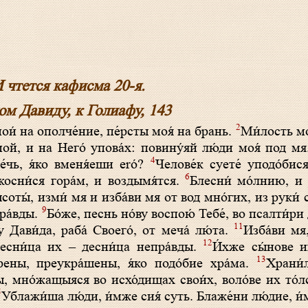
 чтется кафисма 20-я.
ом Давиду, к Голиафу, 143
2
мои́ на ополче́ние, пе́рсты моя́ на брань.
Ми́лость мо
ой, и на Него́ упова́х: повину́яй лю́ди моя́ под м
4
е́чь, я́ко вменя́еши eró?
Челове́к суете́ уподо́бися
6
 косни́ся гора́м, и воздымя́тся.
Блесни́ мо́лнию, и 
ысоты́, изми́ мя и изба́ви мя от вод мно́гих, из руки́
9
пра́вды.
Бо́же, песнь но́ву воспою́ Тебе́, во псалти́р
11
Дави́да, раба́ Своего́, от меча́ лю́та.
Изба́ви мя
12
 десни́ца их – десни́ца непра́вды.
И́хже сы́нове и
13
рены, преукра́шены, я́ко подо́бие хра́ма.
Храни́
ы, мно́жащыяся во исхо́дищах свои́х, воло́ве их то́
5
Ублажи́ша лю́ди, и́мже сия́ суть. Блаже́ни лю́дие, и́