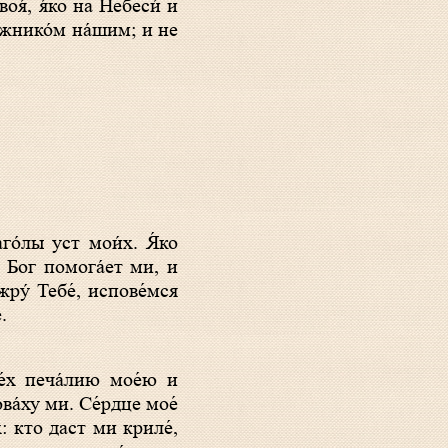
лжнико́м на́шим; и не
 Бог помога́ет ми, и
ру́ Тебе́, испове́мся
.
ва́ху ми. Се́рдце мое́
: кто даст ми криле́,