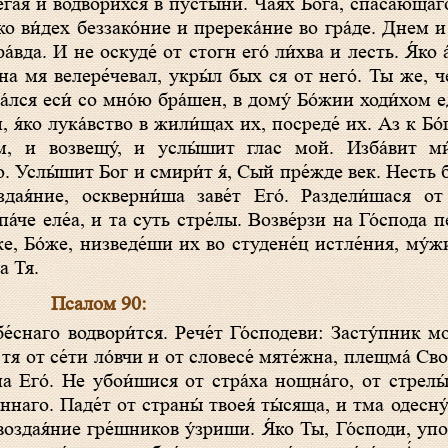
е́гая и водвори́хся в пусты́ни. Ча́ях Бо́га, спаса́ющ
я́ко ви́дех беззако́ние и пререка́ние во гра́де. Днем 
ра́вда. И не оскуде́ от стогн eго́ ли́хва и лесть. Я́ко
на мя велере́чевал, укры́л бых ся от него́. Ты же, ч
а́лся еси́ со мно́ю бра́шен, в дому́ Бо́жии ходи́хо
 я́ко лука́вство в жили́щах их, посреде́ их. Аз к Бо́г
́м, и возвещу́, и услы́шит глас мой. Изба́вит м
. Услы́шит Бог и смири́т я́, Сый пре́жде век. Несть б
дая́ние, оскверни́ша заве́т Его́. Раздели́шася от 
́че еле́а, и та суть стре́лы. Возве́рзи на Го́спода п
же, Бо́же, низведе́ши их во студене́ц истле́ния, му́ж
а Тя.
Псалом 90:
 тя от се́ти ло́вчи и от словесе́ мяте́жна, плещма́ Сво
на Его́. Не убои́шися от стра́ха нощна́го, от стрелы
ннаго. Паде́т от страны́ твоея́ ты́сяща, и тма одесну́
воздая́ние гре́шников у́зриши. Я́ко Ты, Го́споди, упо