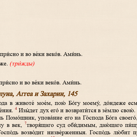
 при́с­но и во ве́­ки ве­ко́в. Ами́нь.
́­же.
(три́жды)
при́с­но и во ве́­ки ве­ко́в. Ами́нь.
уиа, Аггеа и Захарии, 145
ода в животе́ мое́м, пою́ Бо́гу моему́, до́ндеже ес
4
е́ния.
Изы́дет дух его́ и возврати́тся в зе́млю свою́
ль Помо́щник, упова́ние его на Го́спода Бо́га своего́
7
ину в век,
творя́щаго суд оби́димым, даю́щаго пи́щ
Госпо́дь возво́дит низве́рженныя. Госпо́дь лю́бит 