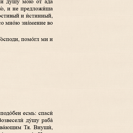
и́ ду́шу мою́ от а́да
ю́, и не предложи́ша
остивый и и́стинный,
 со мно́ю зна́мение во
Го́споди, помо́гл ми и
озвесели́ ду́шу раба́
ыва́ющим Тя. Внуши́,