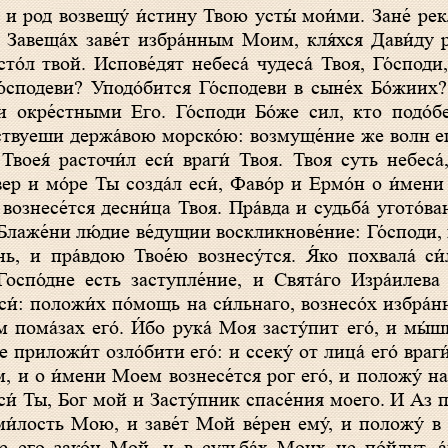
. Завеща́х заве́т избра́нным Моим, кля́хся Дави́ду р
то́л твой. Испове́дят небеса́ чудеса́ Твоя, Го́спод
Го́сподеви? Уподо́бится Го́сподеви в сыне́х Бо́жиих
ми окре́стными Его. Го́споди Бо́же сил, кто подо́б
чествуеши держа́вою морско́ю: возмуще́ние же волн е
 Твоея́ расточи́л еси́ враги́ Твоя. Твоя суть небеса́
вер и мо́ре Ты созда́л еси́, Фаво́р и Ермо́н о и́мени
вознесе́тся десни́ца Твоя. Пра́вда и судьба́ угото́ва
Блаже́ни лю́дие ве́дущии воскликнове́ние: Го́споди, в
ь, и пра́вдою Твое́ю вознесу́тся. Я́ко похвала́ си
оспо́дне есть заступле́ние, и Свята́го Изра́илева Ц
еси́: положи́х по́мощь на си́льнаго, вознесо́х избра́
 пома́зах его́. И́бо рука́ Моя засту́пит его́, и мы́ш
 приложи́т озло́бити его́: и ссеку́ от лица́ его́ враги
, и о и́мени Моем вознесе́тся рог его́, и положу́ на 
еси́ Ты, Бог мой и Засту́пник спасе́ния моего. И Аз п
ми́лость Мою, и заве́т Мой ве́рен ему́, и положу́ в в