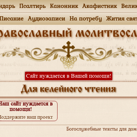
ндарь
Псалтирь
Канонник
Акафистник
Вели
.Писание
Аудиозаписи
На потребу
Жития свя
равославный молитвосл
Сайт нуждается в Вашей помощи!
Для келейного чтения
Наш сайт нуждается в
помощи!
Поддержите наш проект
одробнее...
Богослужебные тексты для до