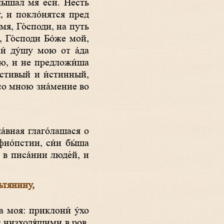
лы́шал мя еси́. Несть
т, и покло́нятся пред
и мя, Го́споди, на путь
, Го́споди Бо́же мой,
и́ ду́шу мою от а́да
ою, и не предложи́ша
остивый и и́стинный,
 со мною зна́мение во
фио́пстии, си́и бы́ша
ь в писа́нии люде́й, и
ьтянину,
с низходя́щими в ров,