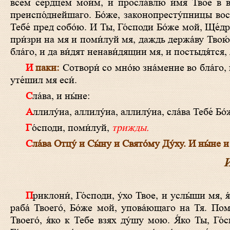
всем се́рдцем мои́м, и просла́влю и́мя Твое́ в ве
преиспо́днейшаго. Бо́же, законопресту́пницы вос
Тебе́ пред собо́ю. И Ты, Го́споди Бо́же мой, Ще
при́зри на мя и поми́луй мя, даждь держа́ву Твою́ о
бла́го, и да ви́дят ненави́дящии мя, и постыдя́тся, 
И паки:
Сотвори́ со мно́ю зна́мение во бла́го, 
уте́шил мя еси́.
Сла́ва, и ны́не:
Аллилу́иа, аллилу́иа, аллилу́иа, сла́ва Тебе́ Бо
Го́споди, поми́луй,
трижды.
Сла́ва Отцу́ и Сы́ну и Свято́му Ду́ху. И ны́не и
И
Приклони́, Го́споди, у́хо Твое, и услы́ши мя, я́ко нищ и убо́г есмь аз. Сохрани́ ду́шу мою, я́ко преподо́бен есмь: спаси́
раба́ Твоего́, Бо́же мой, упова́ющаго на Тя. Поми
Твоего́, я́ко к Тебе взях ду́шу мою. Я́ко Ты, Г