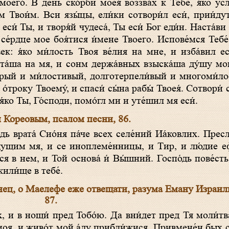
оего́. В день ско́рби моея́ воззва́х к Тебе́, я́ко ус
́м Твои́м. Вси язы́цы, ели́ки сотвори́л еси́, прии́ду
 еси́ Ты, и творя́й чудеса́, Ты еси́ Бог еди́н. Наста́в
 се́рдце мое боя́тися и́мене Твоего. Испове́мся Тебе́
к: я́ко ми́лость Твоя ве́лия на мне, и изба́вил ес
ста́ша на мя, и сонм держа́вных взыска́ша ду́шу м
́дрый и ми́лостивый, долготерпели́вый и многоми́л
́троку Твоему́, и спаси́ сы́на рабы́ Твоея́. Сотвори́
я́ко Ты, Го́споди, помо́гл ми и уте́шил мя еси́.
Кореовым, псалом песни, 86.
ве́дущим мя, и се иноплеме́нницы, и Тир, и лю́дие е
и́ся в нем, и Той основа́ и́ Вы́шний. Госпо́дь пове́ст
или́ще в тебе́.
нец, о Маелефе еже отвещати, разума Еману Израил
87.
моя, и живо́т мой а́ду прибли́жися. Привмене́н бых 