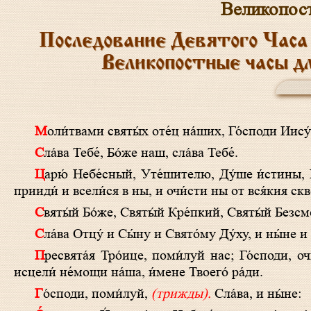
Великопос
Последование Девятого Часа
Великопостные часы д
Моли́твами святы́х оте́ц на́ших, Го́споди Иис
Сла́ва Тебе́, Бо́же наш, сла́ва Тебе́.
Царю́ Небе́сный, Уте́шителю, Ду́ше и́стины, И́же везде́ сый и вся исполня́яй, Сокро́вище благи́х и жи́зни Пода́телю,
прииди́ и всели́ся в ны, и очи́сти ны от вся́кия скве
Святы́й Бо́же, Святы́й Кре́пкий, Святы́й Безс
Сла́ва Отцу́ и Сы́ну и Свято́му Ду́ху, и ны́не и
Пресвята́я Тро́ице, поми́луй нас; Го́споди, очи́сти грехи́ на́ша; Влады́ко, прости́ беззако́ния на́ша; Святы́й, посети́ и
исцели́ не́мощи на́ша, и́мене Твоего́ ра́ди.
Го́споди, поми́луй,
(трижды).
Сла́ва, и ны́не: