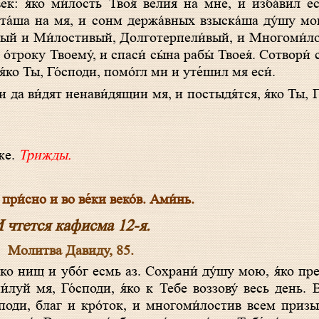
к: я́ко ми́лость Твоя́ ве́лия на мне, и изба́вил ес
та́ша на мя, и сонм держа́вных взыска́ша ду́шу мо
́дрый и Ми́лостивый, Долготерпели́вый, и Многоми́л
́троку Твоему́, и спаси́ сы́на рабы́ Твоея́. Сотвори́
я́ко Ты, Го́споди, помо́гл ми и уте́шил мя еси́.
и да ви́дят ненави́дящии мя, и постыдя́тся, я́ко Ты, 
́же.
Трижды.
 при́сно и во ве́ки веко́в. Ами́нь.
 чтется кафисма 12-я.
Молитва Давиду, 85.
́луй мя, Го́споди, я́ко к Тебе воззову́ весь день. В
о́споди, благ и кро́ток, и многоми́лостив всем приз