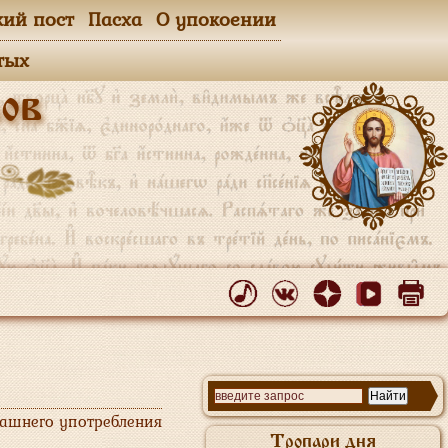
кий пост
Пасха
О упокоении
тых
ов
машнего употребления
Тропари дня