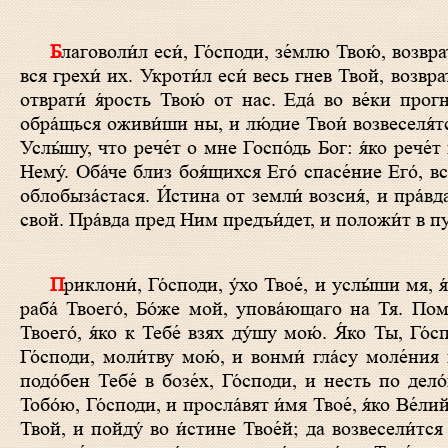
Благоволи́л еси́, Го́споди, зе́млю Твою́, возврати́л еси́ плен Иа́ковль: оста́вил еси́ беззако́ния люде́й Твои́х, покры́л еси́
вся грехи́ их. Укроти́л еси́ весь гнев Твой, возврат
отврати́ я́рость Твою́ от нас. Еда́ во ве́ки пр
обра́щься оживи́ши ны, и лю́дие Твои́ возвеселя́тс
Услы́шу, что рече́т о мне Госпо́дь Бог: я́ко рече
Нему́. Оба́че близ боя́щихся Его́ спасе́ние Его́, в
облобыза́стася. И́стина от земли́ возсия́, и пра́вд
свой. Пра́вда пред Ним предъи́дет, и положи́т в пут
Приклони́, Го́споди, у́хо Твое́, и услы́ши мя, я́ко нищ и убо́г есмь аз. Сохрани́ ду́шу мою́, я́ко преподо́бен есмь: спаси́
раба́ Твоего́, Бо́же мой, упова́ющаго на Тя. Поми
Твоего́, я́ко к Тебе́ взях ду́шу мою́. Я́ко Ты, 
Го́споди, моли́тву мою́, и вонми́ гла́су моле́ния 
подо́бен Тебе́ в бозе́х, Го́споди, и несть по дел
Тобо́ю, Го́споди, и просла́вят и́мя Твое́, я́ко Ве́ли
Твой, и пойду́ во и́стине Твое́й; да возвесели́тся 