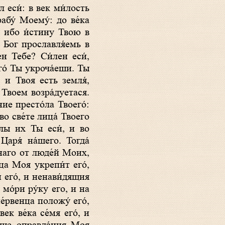
абу́ Моему́: до ве́ка
и, ибо и́стину Твою в
? Бог прославля́емь в
ен Тебе? Си́лен еси́,
го́ Ты укроча́еши. Ты
, и Твоя есть земля́,
 Твоем возра́дуетася.
ние престо́ла Твоего́:
о све́те лица́ Твоего
́лы их Ты еси́, и во
аря́ на́шего. Тогда́
ннаго от люде́й Моих,
ца Моя укрепи́т его́,
́ его́, и ненави́дящия
мо́ри ру́ку его, и на
е́рвенца положу́ его́,
ек ве́ка се́мя его́, и