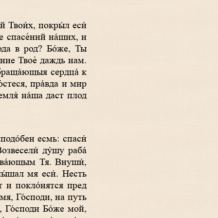
же спасе́ний на́ших, и
́да в род? Бо́же, Ты
е́ние Твое́ даждь нам.
обраща́ющыя сердца́ к
о́стеся, пра́вда и мир
земля́ на́ша даст плод
озвесели́ ду́шу раба́
зыва́ющым Тя. Внуши́,
слы́шал мя еси́. Несть
ут и покло́нятся пред
и мя, Го́споди, на путь
́, Го́споди Бо́же мой,