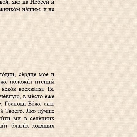
лжнико́м на́шим; и не
де́же положи́т птенцы́
веко́в восхва́лят Тя.
че́вную, в ме́сто е́же
е. Го́споди Бо́же сил,
 Твоего́. Я́ко лу́чше
 жи́ти ми в селе́ниих
и́т благи́х ходя́щих