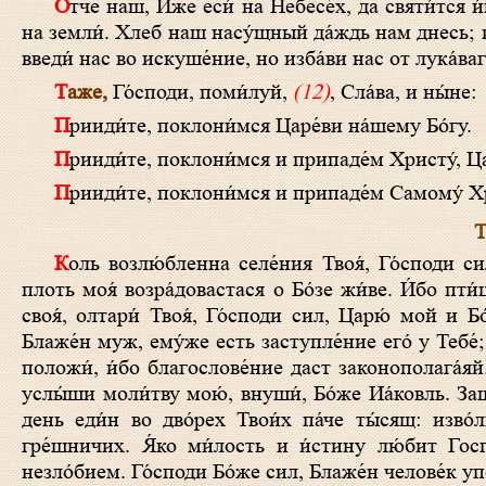
О́тче наш, И́же еси́ на Небесе́х, да святи́тся и́мя Твое́, да прии́дет Ца́рствие Твое́, да бу́дет во́ля Твоя́, я́ко на Небеси́ и
на земли́. Хлеб наш насу́щный да́ждь нам днесь; и
введи́ нас во искуше́ние, но изба́ви нас от лука́ваг
Таже,
Го́споди, поми́луй,
(12)
, Сла́ва, и ны́не:
Прииди́те, поклони́мся Царе́ви на́шему Бо́гу.
Прииди́те, поклони́мся и припаде́м Христу́, Ца
Прииди́те, поклони́мся и припаде́м Самому́ Хр
Т
Коль возлю́бленна селе́ния Твоя́, Го́споди сил! Жела́ет и скончава́ется душа́ моя́ во дворы́ Госпо́дни, се́рдце мое́ и
плоть моя́ возра́довастася о Бо́зе жи́ве. И́бо пти́
своя́, олтари́ Твоя́, Го́споди сил, Царю́ мой и Б
Блаже́н муж, eму́же есть заступле́ние eго́ у Тебе́;
положи́, и́бо благослове́ние даст законополага́яй.
услы́ши моли́тву мою́, внуши́, Бо́же Иа́ковль. Защ
день еди́н во дво́рех Твои́х па́че ты́сящ: изво́
гре́шничих. Я́ко ми́лость и и́стину лю́бит Госп
незло́бием. Го́споди Бо́же сил, Блаже́н челове́к уп