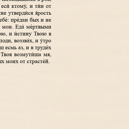
еси́ ктому́, и ти́и от
не утверди́ся я́рость
ебе́: пре́дан бых и не
е мои. Еда́ ме́ртвыми
Твою, и и́стину Твою в
оди, воззва́х, и у́тро
 есмь аз, и в труде́х
я Твоя возмути́ша мя,
мых моих от страсте́й.