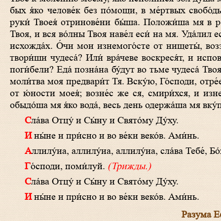
бых я́ко челове́к без по́мощи, в ме́ртвых свобо́дь,
руки́ Твоея́ отринове́ни бы́ша. Положи́ша мя в ро
Твоя, и вся во́лны Твоя наве́л еси́ на мя. Уда́лил 
исхожда́х. О́чи мои изнемого́сте от нищеты́, возз
твори́ши чудеса́? Или́ вра́чеве воскреся́т, и испо
поги́бели? Еда́ позна́на бу́дут во тьме чудеса́ Твоя
моли́тва моя предвари́т Тя. Вску́ю, Го́споди, отр
от ю́ности моея́; возне́с же ся, смири́хся, и из
обыдо́ша мя я́ко вода́, весь день одержа́ша мя вку́п
Сла́ва Отцу́ и Сы́ну и Свято́му Ду́ху.
И ны́не и при́сно и во ве́ки веко́в. Ами́нь.
Аллилу́иа, аллилу́иа, аллилу́иа, сла́ва Тебе́, Бо
Го́споди, поми́луй.
(Трижды.)
Сла́ва Отцу́ и Сы́ну и Свято́му Ду́ху.
И ны́не и при́сно и во ве́ки веко́в. Ами́нь.
Разума Е