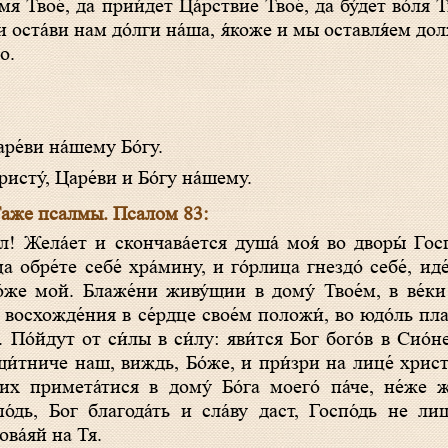
 оста́ви нам до́лги на́ша, я́коже и мы оставля́ем до
о.
ре́ви на́шему Бо́гу.
исту́, Царе́ви и Бо́гу на́шему.
аже псалмы. Псалом 83:
ца обре́те себе́ хра́мину, и го́рлица гнездо́ себе́, и
о́же мой. Блаже́ни живу́щии в дому́ Твое́м, в ве́ки 
 восхожде́ния в се́рдце свое́м положи́, во юдо́ль пла
 По́йдут от си́лы в си́лу: яви́тся Бог бого́в в Сио́н
и́тниче наш, виждь, Бо́же, и при́зри на лице́ христа́
лих примета́тися в дому́ Бо́га моего́ па́че, не́же
о́дь, Бог благода́ть и сла́ву даст, Госпо́дь не лиш
ова́яй на Тя.