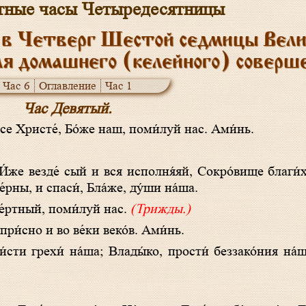
тные часы Четыредесятницы
 в Четверг Шестой седмицы Велик
ля домашнего (келейного) соверш
Час 6
Оглавление
Час 1
Час Девятый.
у́се Христе́, Бо́же наш, поми́луй нас. Ами́нь.
́рны, и спаси́, Бла́же, ду́ши на́ша.
ме́ртный, поми́луй нас.
(Трижды.)
 при́сно и во ве́ки веко́в. Ами́нь.