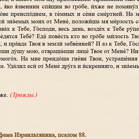
 я́ко я́звеннии спя́щии во гро́бе, и́хже не помяну́л 
́ве преиспо́днем, в те́мных и се́ни сме́ртней. На м
еси́ зна́емых моих от Мене́, положи́ша мя ме́рзость с
ва́х к Тебе, Го́споди, весь день, возде́х к Тебе ру́ц
ве́дятся Тебе́? Еда́ пове́сть кто во гро́бе ми́лость 
, и пра́вда Твоя в земли́ забве́нней? И аз к Тебе, Го́сп
е́еши ду́шу мою, отвраща́еши лице́ Твое от Мене́? Нищ
немого́х. На мне преидо́ша гне́ви Твои, устраше́ни
е. Уда́лил еси́ от Мене́ дру́га и и́скренняго, и зна́е
́же.
(Трижды.)
фама Израильтянина, псалом 88.