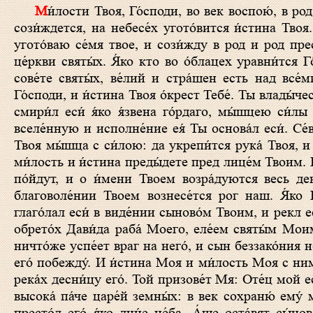
Ми́лости Твоя, Го́споди, во век воспою́, в род и род возвещу́ и́стину Твою усты́ мои́ми. Зане́ рекл еси́: в век ми́лость
сози́ждется, на небесе́х угото́вится и́стина Твоя
угото́ваю се́мя твое, и сози́жду в род и род прес
це́ркви святы́х. Я́ко кто во о́блацех уравни́тся 
сове́те святы́х, ве́лий и стра́шен есть над все́
Го́споди, и и́стина Твоя о́крест Тебе́. Ты влады́
смири́л еси́ я́ко я́звена го́рдаго, мы́шцею си́лы
вселе́нную и исполне́ние ея́ Ты основа́л еси́. Се́
Твоя мы́шца с си́лою: да укрепи́тся рука́ Твоя, и 
ми́лость и и́стина преды́дете пред лице́м Твоим. 
по́йдут, и о и́мени Твоем возра́дуются весь ден
благоволе́нии Твоем вознесе́тся рог наш. Я́ко Г
глаго́лал еси́ в виде́нии сыново́м Твоим, и рекл 
обрето́х Дави́да раба́ Моего, еле́ем святы́м Моим
ничто́же успе́ет враг на него́, и сын беззако́ния не
его́ побежду́. И и́стина Моя и ми́лость Моя с ним
река́х десни́цу его́. Той призове́т Мя: Оте́ц мой 
высока́ па́че царе́й земны́х: в век сохраню́ ему́ 