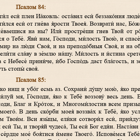
Псалом 84:
и́лся еси́ от гне́ва я́рости Твоея́. Возврати́ нас, Бо́
огне́ваешися на ны? Или́ простре́ши гнев Твой от ро
я о Тебе́. Яви́ нам, Го́споди, ми́лость Твою́, и спас
́т мир на лю́ди Своя́, и на преподо́бныя Своя́, и на 
сели́ти сла́ву в зе́млю на́шу. Ми́лость и и́стина срет
а с Небесе́ прини́че, и́бо Госпо́дь даст бла́гость, и 
ь стопы́ своя́.
Псалом 85:
́луй мя, Го́споди, я́ко к Тебе́ воззову́ весь день. В
Го́споди, Благ и Кро́ток, и Многоми́лостив всем при
моего́. В день ско́рби моея́ воззва́х к Тебе́, я́ко у
о́м Твои́м. Вси язы́цы, ели́ки сотвори́л еси́, прии́д
й еси́ Ты, и творя́й чудеса́, Ты еси́ Бог еди́н. Наста́в
се́рдце мое́ боя́тися и́мене Твоего́. Испове́мся Тебе