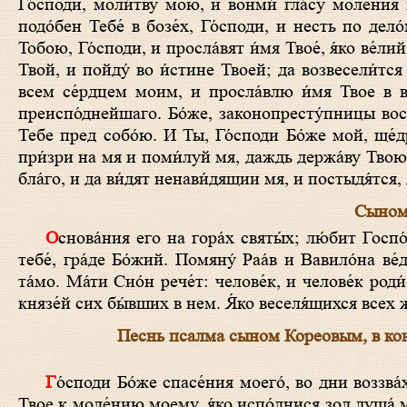
Го́споди, моли́тву мою, и вонми́ гла́су моле́ния м
подо́бен Тебе́ в бозе́х, Го́споди, и несть по дело
Тобою, Го́споди, и просла́вят и́мя Твое́, я́ко ве́лий
Твой, и пойду́ во и́стине Твоей; да возвесели́тся
всем се́рдцем моим, и просла́влю и́мя Твое в ве
преиспо́днейшаго. Бо́же, законопресту́пницы во
Тебе пред собо́ю. И Ты, Го́споди Бо́же мой, ще
при́зри на мя и поми́луй мя, даждь держа́ву Твою о
бла́го, и да ви́дят ненави́дящии мя, и постыдя́тся, 
Сыном 
Основа́ния его на гора́х святы́х; лю́бит Госпо́дь врата́ Сио́ня па́че всех селе́ний Иа́ковлих. Пресла́вная глаго́лашася о
тебе́, гра́де Бо́жий. Помяну́ Раа́в и Вавило́на 
та́мо. Ма́ти Сио́н рече́т: челове́к, и челове́к род
князе́й сих бы́вших в нем. Я́ко веселя́щихся всех ж
Песнь псалма сыном Кореовым, в ко
Го́споди Бо́же спасе́ния моего́, во дни воззва́х, и в нощи́ пред Тобо́ю. Да вни́дет пред Тя моли́тва моя: приклони́ у́хо
Твое к моле́нию моему, я́ко испо́лнися зол душа́ 