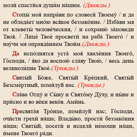
моли́ спасти́ся душа́м на́шим.
(Дважды.)
Стопы́ моя́ напра́ви по словеси́ Твоему́ / и да
не облада́ет мно́ю вся́кое беззако́ние. / Изба́ви мя
от клеветы́ челове́ческия, / и сохраню́ за́поведи
Твоя́. / Лице́ Твое́ просвети́ на раба́ Твоего́ / и
нау́чи мя оправда́нием Твои́м.
(Дважды.)
Да испо́лнятся уста́ моя́ хвале́ния Твоего́,
Го́споди, / я́ко да воспою́ сла́ву Твою́, / весь день
великоле́пие Твое́.
(Трижды.)
Святы́й Бо́же, Святы́й Кре́пкий, Святы́й
Безсме́ртный, поми́луй нас.
(Трижды.)
Сла́ва Отцу́ и Сы́ну и Свято́му Ду́ху, и ны́не и
при́сно и во ве́ки веко́в. Ами́нь.
Пресвята́я Тро́ице, поми́луй нас; Го́споди,
очи́сти грехи́ на́ша; Влады́ко, прости́ беззако́ния
на́ша; Святы́й, посети́ и исцели́ не́мощи на́ша,
и́мене Твоего́ ра́ди.