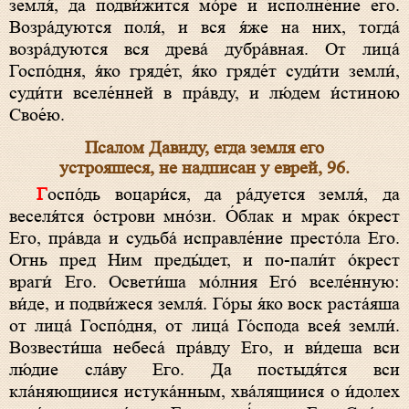
земля́, да подви́жится мо́ре и исполне́ние его.
Возра́дуются поля́, и вся я́же на них, тогда́
возра́дуются вся древа́ дубра́вная. От лица́
Госпо́дня, я́ко гряде́т, я́ко гряде́т суди́ти земли́,
суди́ти вселе́нней в пра́вду, и лю́дем и́стиною
Свое́ю.
Псалом Давиду, егда земля его
устрояшеся, не надписан у еврей, 96.
Госпо́дь воцари́ся, да ра́дуется земля́, да
веселя́тся о́строви мно́зи. О́блак и мрак о́крест
Его, пра́вда и судьба́ исправле́ние престо́ла Его.
Огнь пред Ним преды́дет, и по-пали́т о́крест
враги́ Его. Освети́ша мо́лния Его́ вселе́нную:
ви́де, и подви́жеся земля́. Го́ры я́ко воск раста́яша
от лица́ Госпо́дня, от лица́ Го́спода всея́ земли́.
Возвести́ша небеса́ пра́вду Его, и ви́деша вси
лю́дие сла́ву Его. Да постыдя́тся вси
кла́няющиися истука́нным, хва́лящиися о и́долех