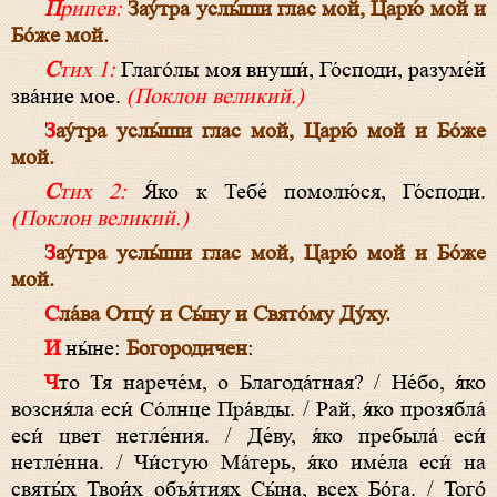
Припев:
Зау́тра услы́ши глас мой, Царю́ мой и
Бо́же мой.
Стих 1:
Глаго́лы моя внуши́, Го́споди, разуме́й
зва́ние мое.
(Поклон великий.)
Зау́тра услы́ши глас мой, Царю́ мой и Бо́же
мой.
Стих 2:
Я́ко к Тебе́ помолю́ся, Го́споди.
(Поклон великий.)
Зау́тра услы́ши глас мой, Царю́ мой и Бо́же
мой.
Сла́ва Отцу́ и Сы́ну и Свято́му Ду́ху.
И ны́не:
Богородичен
:
Что Тя нарече́м, о Благода́тная? / Не́бо, я́ко
возсия́ла еси́ Со́лнце Пра́вды. / Рай, я́ко прозябла́
еси́ цвет нетле́ния. / Де́ву, я́ко пребыла́ еси́
нетле́нна. / Чи́стую Ма́терь, я́ко име́ла еси́ на
святы́х Твои́х объя́тиях Сы́на, всех Бо́га. / Того́