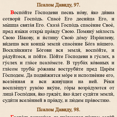
Псалом Давиду, 97.
Воспо́йте Го́сподеви песнь но́ву, я́ко ди́вна
сотвори́ Госпо́дь. Спасе́ Его десни́ца Его, и
мы́шца свята́я Его. Сказа́ Госпо́дь спасе́ние Свое́,
пред язы́ки откры́ пра́вду Свою. Помяну́ ми́лость
Свою Иа́кову, и и́стину Свою́ до́му Изра́илеву,
ви́деша вси концы́ земли́ спасе́ние Бо́га на́шего.
Воскли́кните Бо́гови вся земля́, воспо́йте, и
ра́дуйтеся, и по́йте. По́йте Го́сподеви в гу́слех, в
гу́слех и гла́се псало́мсте. В труба́х ко́ваных и
гла́сом трубы́ ро́жаны воструби́те пред Царе́м
Го́сподем. Да подви́жится мо́ре и исполне́ние его,
вселе́нная и вси живу́щии на ней. Ре́ки
воспле́щут руко́ю вку́пе, го́ры возра́дуются от
лица́ Госпо́дня, я́ко гряде́т, я́ко и́дет суди́ти земли́,
суди́ти вселе́нней в пра́вду, и лю́дем пра́востию.
Псалом Давиду, 98.