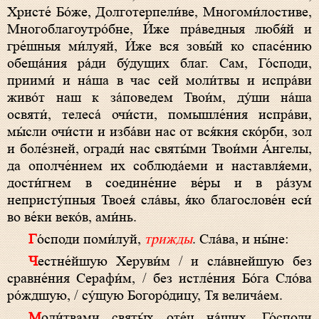
Христе́ Бо́же, Долготерпели́ве, Многоми́лостиве,
Многоблагоутро́бне, И́же пра́ведныя любя́й и
гре́шныя ми́луяй, И́же вся зовы́й ко спасе́нию
обеща́ния ра́ди бу́дущих благ. Сам, Го́споди,
приими́ и на́ша в час сей моли́твы и испра́ви
живо́т наш к за́поведем Твои́м, ду́ши на́ша
освяти́, телеса́ очи́сти, помышле́ния испра́ви,
мы́сли очи́сти и изба́ви нас от вся́кия ско́рби, зол
и боле́зней, огради́ нас святы́ми Твои́ми А́нгелы,
да ополче́нием их соблюда́еми и наставля́еми,
дости́гнем в соедине́ние ве́ры и в ра́зум
непристу́пныя Твоея́ сла́вы, я́ко благослове́н еси́
во ве́ки веко́в, ами́нь.
Го́споди поми́луй,
трижды
. Сла́ва, и ны́не:
Честне́йшую Херуви́м / и сла́внейшую без
сравне́ния Серафи́м, / без истле́ния Бо́га Сло́ва
ро́ждшую, / су́щую Богоро́дицу, Тя велича́ем.
Моли́твами святы́х оте́ц на́ших, Го́споди