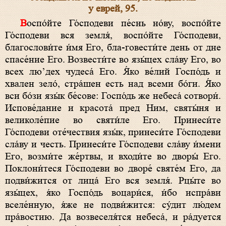
у еврей, 95.
Воспо́йте Го́сподеви пе́снь но́ву, воспо́йте
Го́сподеви вся земля́, воспо́йте Го́сподеви,
благослови́те и́мя Его, бла-говести́те день от дне
спасе́ние Его. Возвести́те во язы́цех сла́ву Его, во
всех лю’дех чудеса́ Его. Я́ко ве́лий Госпо́дь и
хвален зело́, стра́шен есть над всеми бо́ги. Я́ко
вси бо́зи язы́к бе́сове: Госпо́дь же небеса́ сотвори́.
Испове́дание и красота́ пред Ним, святы́ня и
великоле́пие во святи́ле Его. Принеси́те
Го́сподеви оте́чествия язы́к, принеси́те Го́сподеви
сла́ву и честь. Принеси́те Го́сподеви сла́ву и́мени
Его, возми́те же́ртвы, и входи́те во дворы́ Его.
Поклони́теся Го́сподеви во дворе́ святе́м Его, да
подви́жится от лица́ Его вся земля́. Рцы́те во
язы́цех, я́ко Госпо́дь воцари́ся, и́бо испра́ви
вселе́нную, я́же не подви́жится: су́дит лю́дем
пра́востию. Да возвеселя́тся небеса́, и ра́дуется