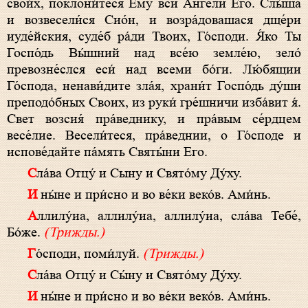
свои́х, поклони́теся Ему вси А́нгели Его. Слы́ша
и возвесели́ся Сио́н, и возра́довашася дще́ри
иуде́йския, суде́б ра́ди Твоих, Го́споди. Я́ко Ты
Госпо́дь Вы́шний над все́ю земле́ю, зело́
превозне́слся еси́ над всеми бо́ги. Лю́бящии
Го́спода, ненави́дите зла́я, храни́т Госпо́дь ду́ши
преподо́бных Своих, из руки́ гре́шничи изба́вит я́.
Свет возсия́ пра́веднику, и пра́вым се́рдцем
весе́лие. Весели́теся, пра́веднии, о Го́споде и
испове́дайте па́мять Святы́ни Его.
Сла́ва Отцу́ и Сыну и Свято́му Ду́ху.
И ны́не и при́сно и во ве́ки веко́в. Ами́нь.
Аллилу́иа, аллилу́иа, аллилу́иа, сла́ва Тебе́,
Бо́же.
(Трижды.)
Го́споди, поми́луй.
(Трижды.)
Сла́ва Отцу́ и Сы́ну и Свято́му Ду́ху.
И ны́не и при́сно и во ве́ки веко́в. Ами́нь.