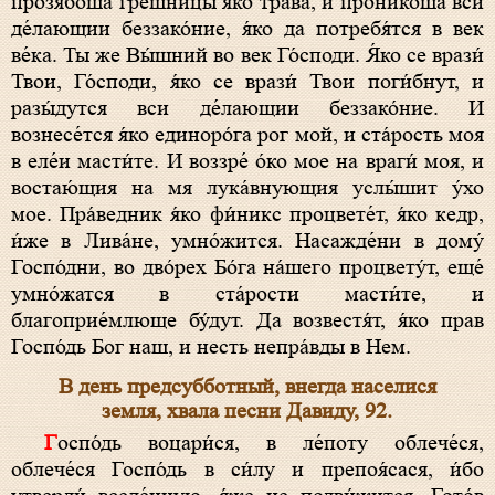
прозябо́ша гре́шницы я́ко трава́, и пронико́ша вси
де́лающии беззако́ние, я́ко да потребя́тся в век
ве́ка. Ты же Вы́шний во век Го́споди. Я́ко се врази́
Твои, Го́споди, я́ко се врази́ Твои поги́бнут, и
разы́дутся вси де́лающии беззако́ние. И
вознесе́тся я́ко единоро́га рог мой, и ста́рость моя
в еле́и масти́те. И воззре́ о́ко мое на враги́ моя, и
востаю́щия на мя лука́внующия услы́шит у́хо
мое. Пра́ведник я́ко фи́никс процвете́т, я́ко кедр,
и́же в Лива́не, умно́жится. Насажде́ни в дому́
Госпо́дни, во дво́рех Бо́га на́шего процвету́т, еще́
умно́жатся в ста́рости масти́те, и
благоприе́млюще бу́дут. Да возвестя́т, я́ко прав
Госпо́дь Бог наш, и несть непра́вды в Нем.
В день предсубботный, внегда населися
земля, хвала песни Давиду, 92.
Госпо́дь воцари́ся, в ле́поту облече́ся,
облече́ся Госпо́дь в си́лу и препоя́сася, и́бо