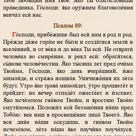
Тебе́ лю́бящии и́мя Твое́. Я́ко Ты благослови́ши
пра́ведника, Го́споди: я́ко ору́жием благоволе́ния
венча́л еси́ нас.
Псалом 89:
Го́споди, прибе́жище был еси́ нам в род и род.
Пре́жде да́же гора́м не бы́ти и созда́тися земли́ и
вселе́нней, и от ве́ка и до ве́ка Ты еси́. Не отврати́
челове́ка во смире́ние, и рекл еси́: обрати́теся,
сы́нове челове́честии. Я́ко ты́сяща лет пред очи́ма
Твои́ма, Го́споди, я́ко день вчера́шний, и́же
мимои́де, и стра́жа нощна́я. Уничиже́ния их ле́та
бу́дут. Утро я́ко трава́ мимои́дет, у́тро процвете́т и
пре́йдет: на ве́чер отпаде́т ожесте́ет и и́зсхнет.
Я́ко исче́зохом гне́вом Твои́м, и я́ростию Твое́ю
смути́хомся. Положи́л еси́ беззако́ния на́ша пред
Тобо́ю: век наш в просвеще́ние лица́ Твоего́. Я́ко
вси дни́е на́ши оскуде́ша, и гне́вом Твои́м
исчезо́хом, ле́та на́ша я́ко паучи́на поуча́хуся.