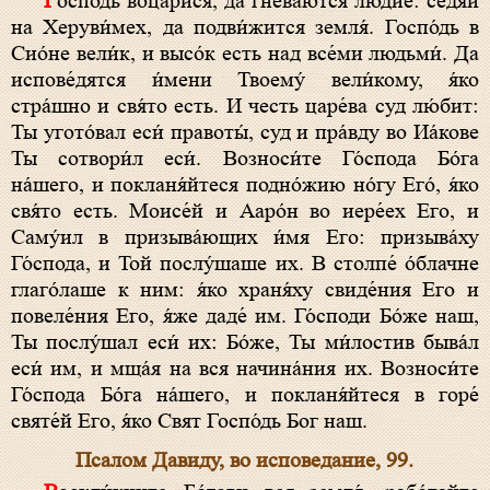
Госпо́дь воцари́ся, да гне́ваются лю́дие: седя́й
на Херуви́мех, да подви́жится земля́. Госпо́дь в
Сио́не вели́к, и высо́к есть над все́ми людьми́. Да
испове́дятся и́мени Твоему́ вели́кому, я́ко
стра́шно и свя́то есть. И честь царе́ва суд лю́бит:
Ты угото́вал еси́ правоты́, суд и пра́вду во Иа́кове
Ты сотвори́л еси́. Возноси́те Го́спода Бо́га
на́шего, и покланя́йтеся подно́жию но́гу Его́, я́ко
свя́то есть. Моисе́й и Ааро́н во иере́ех Его, и
Саму́ил в призыва́ющих и́мя Его: призыва́ху
Го́спода, и Той послу́шаше их. В столпе́ о́блачне
глаго́лаше к ним: я́ко храня́ху свиде́ния Его и
повеле́ния Его, я́же даде́ им. Го́споди Бо́же наш,
Ты послу́шал еси́ их: Бо́же, Ты ми́лостив быва́л
еси́ им, и мща́я на вся начина́ния их. Возноси́те
Го́спода Бо́га на́шего, и покланя́йтеся в горе́
святе́й Его, я́ко Свят Госпо́дь Бог наш.
Псалом Давиду, во исповедание, 99.