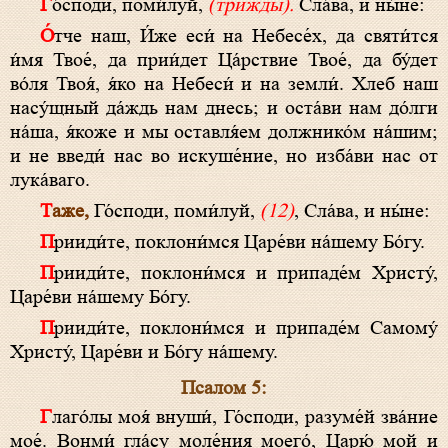
Го́споди, поми́луй,
(трижды).
Сла́ва, и ны́не:
О́тче наш, И́же еси́ на Небесе́х, да святи́тся
и́мя Твое́, да прии́дет Ца́рствие Твое́, да бу́дет
во́ля Твоя́, я́ко на Небеси́ и на земли́. Хлеб наш
насу́щный да́ждь нам днесь; и оста́ви нам до́лги
на́ша, я́коже и мы оставля́ем должнико́м на́шим;
и не введи́ нас во искуше́ние, но изба́ви нас от
лука́ваго.
Таже,
Го́споди, поми́луй,
(12)
, Сла́ва, и ны́не:
Прииди́те, поклони́мся Царе́ви на́шему Бо́гу.
Прииди́те, поклони́мся и припаде́м Христу́,
Царе́ви на́шему Бо́гу.
Прииди́те, поклони́мся и припаде́м Самому́
Христу́, Царе́ви и Бо́гу на́шему.
Псалом 5:
Глаго́лы моя́ внуши́, Го́споди, разуме́й зва́ние
мое́. Вонми́ гла́су моле́ния моего́, Царю́ мой и