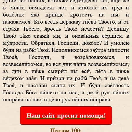
Дни́е лет на́ших, в ни́хже се́дмьдесят лет, а́ще же
в си́лах, о́смьдесят лет, и мно́жае их труд и
боле́знь: я́ко прии́де кро́тость на ны, и
нака́жемся. Кто весть держа́ву гне́ва Твоего́, и от
стра́ха Твоего́, я́рость Твою́ исчести́? Десни́цу
Твою́ та́ко скажи́ ми, и окова́нныя се́рдцем в
му́дрости. Обрати́ся, Го́споди, доко́ле? И умоле́н
бу́ди на рабы́ Твоя́. Испо́лнихомся зау́тра ми́лости
Твоея́, Го́споди, и возра́довахомся, и
возвесели́хомся, во вся дни на́ша возвесели́хомся,
за дни в ня́же смири́л ны еси́, ле́та в ня́же
ви́дехом зла́я. И при́зри на рабы́ Твоя́, и на дела́
Твоя́, и наста́ви сы́ны их. И бу́ди све́тлость
Го́спода Бо́га на́шего на нас, и дела́ рук на́ших
испра́ви на нас, и де́ло рук на́ших испра́ви.
Наш сайт просит помощи!
Псалом 100: