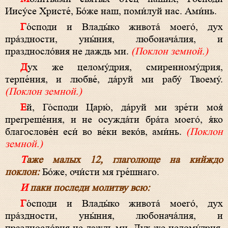
Иису́се Христе́, Бо́же наш, поми́луй нас. Ами́нь.
Го́споди и Влады́ко живота́ моего́, дух
пра́здности, уны́ния, любонача́лия, и
праздносло́вия не даждь ми.
(Поклон земной.)
Дух же целому́дрия, смиренному́дрия,
терпе́ния, и любве́, да́руй ми рабу́ Твоему́.
(Поклон земной.)
Ей, Го́споди Царю́, да́руй ми зре́ти моя́
прегреше́ния, и не осужда́ти бра́та моего́, я́ко
благослове́н еси́ во ве́ки веко́в, ами́нь.
(Поклон
земной.)
Таже малых 12, глаголюще на кийждо
поклон:
Бо́же, очи́сти мя гре́шнаго.
И паки последи молитву всю:
Го́споди и Влады́ко живота́ моего́, дух
пра́здности, уны́ния, любонача́лия, и