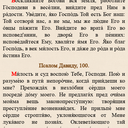
Воскли́кните Бо́гови вся земля́, рабо́тайте
Го́сподеви в весе́лии, вни́дите пред Ним в
ра́дости. Уве́дите, я́ко Госпо́дь Той есть Бог наш:
Той сотвори́ нас, а не мы, мы же лю́дие Его и
о́вцы па́жити Его. Вни́дите во врата́ Его во
исповед'ании, во дворы́ Его в пе́ниих:
испове́дайтеся Ему, хвали́те и́мя Его. Я́ко благ
Госпо́дь, в век ми́лость Его, и да́же до ро́да и ро́да
и́стина Его.
Псалом Давиду, 100.
Ми́лость и суд воспою́ Тебе, Го́споди. Пою́ и
разуме́ю в пути́ непоро́чне, когда́ прии́деши ко
мне? Прехожда́х в незло́бии се́рдца моего
посреде́ до́му моего. Не предлага́х пред очи́ма
мои́ма вещь законопресту́пную: творя́щия
преступле́ние возненави́дех. Не прильпе́ мне
се́рдце стропти́во, уклоня́ющагося от Мене
лука́ваго не позна́х. Оклевета́ющаго тай