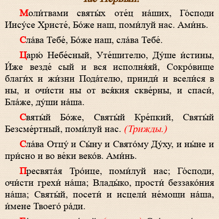
Моли́твами святы́х оте́ц на́ших, Го́споди
Иису́се Христе́, Бо́же наш, поми́луй нас. Ами́нь.
Сла́ва Тебе́, Бо́же наш, сла́ва Тебе́.
Царю́ Небе́сный, Уте́шителю, Ду́ше и́стины,
И́же везде́ сый и вся исполня́яй, Сокро́вище
благи́х и жи́зни Пода́телю, прииди́ и всели́ся в
ны, и очи́сти ны от вся́кия скве́рны, и спаси́,
Бла́же, ду́ши на́ша.
Святы́й Бо́же, Святы́й Кре́пкий, Святы́й
Безсме́ртный, поми́луй нас.
(Трижды.)
Сла́ва Отцу́ и Сы́ну и Свято́му Ду́ху, и ны́не и
при́сно и во ве́ки веко́в. Ами́нь.
Пресвята́я Тро́ице, поми́луй нас; Го́споди,
очи́сти грехи́ на́ша; Влады́ко, прости́ беззако́ния
на́ша; Святы́й, посети́ и исцели́ не́мощи на́ша,
и́мене Твоего́ ра́ди.