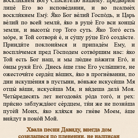
воскли́кнем Бо́гу Спасителю на́шему: предвари́м
лице́ Его во испове́дании, и во псалме́х
воскли́кнем Ему́. Я́ко Бог ве́лий Госпо́дь, и Царь
ве́лий по всей земли́, я́ко в руце́ Его вси концы́
земли, и высоты́ гор Того суть. Я́ко Того́ есть
мо́ре, и Той сотвори́ е́, и су́шу ру́це Его́ созда́сте.
Прииди́те поклони́мся и припаде́м Ему, и
воспла́чемся пред Го́сподем сотво́ршим нас: я́ко
Той есть Бог наш, и мы лю́дие па́жити Его́, и
о́вцы руки́ Его́. Днесь а́ще глас Его услы́шите, не
ожесточи́те серде́ц ва́ших, я́ко в прогне́вании, по
дни искуше́ния в пустыни, во́ньже искуси́ша Мя
отцы́ ва́ши, искуси́ша Мя, и ви́деша дела́ Моя.
Четы́редесять лет негодова́х ро́да того́, и рех:
при́сно заблужда́ют се́рдцем, ти́и же не позна́ша
путе́й Моих, я́ко кля́хся во гне́ве Моем, а́ще
вни́дут в поко́й Мой.
Хвала песни Давиду, внегда дом
созидашеся по пленении, не надписан