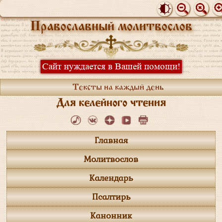
Православный молитвослов
Сайт нуждается в Вашей помощи!
Тексты на каждый день
Для келейного чтения
Главная
Молитвослов
Календарь
Псалтирь
Канонник