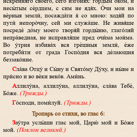
и́скренняго своего́, сего́ изгоня́х: го́рдым о́ком, и
несы́тым се́рдцем, с сим не ядя́х. О́чи мои на
ве́рныя земли́, посажда́ти я́ со мною: ходя́й по
пути́ непоро́чну, сей ми служа́ше. Не живя́ше
посреде́ до́му моего творя́й горды́ню, глаго́ляй
непра́ведная, не исправля́ше пред очи́ма мои́ма.
Во у́трия избива́х вся гре́шныя земли́, е́же
потреби́ти от града Госпо́дня вся де́лающия
беззако́ние.
Сла́ва Отцу́ и Сы́ну и Свято́му Ду́ху, и ны́не и
при́сно и во ве́ки веко́в. Ами́нь.
Аллилу́иа, аллилу́иа, аллилу́иа, сла́ва Тебе́,
Бо́же.
(Трижды.)
Го́споди, поми́луй.
(Трижды.)
Тропарь со стихи, во глас 6:
Зау́тра услы́ши глас мой, Царю́ мой и Бо́же
мой.
(Поклон великий.)