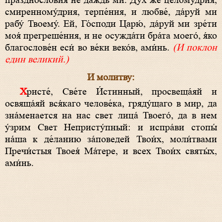
праздносло́вия не даждь ми. Дух же целому́дрия,
смиренному́дрия, терпе́ния, и любве́, да́руй ми
рабу́ Твоему́. Ей, Го́споди Царю́, да́руй ми зре́ти
моя́ прегреше́ния, и не осужда́ти бра́та моего́, я́ко
благослове́н еси́ во ве́ки веко́в, ами́нь.
(И поклон
един великий.)
И молитву:
Христе́, Све́те И́стинный, просвеща́яй и
освяща́яй вся́каго челове́ка, гряду́щаго в мир, да
зна́менается на нас свет лица́ Твоего́, да в нем
у́зрим Свет Непристу́пный: и испра́ви стопы́
на́ша к де́ланию за́поведей Твои́х, моли́твами
Пречи́стыя Твоея́ Ма́тере, и всех Твои́х святы́х,
ами́нь.