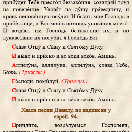
прибу́дет Тебе́ престо́л беззако́ния, созида́яй труд
на повеле́ние. Уловя́т на ду́шу пра́ведничу, и
кровь непови́нную осу́дят. И бысть мне Госпо́дь в
прибе́жище, и Бог мой в по́мощь упова́ния моего́.
И возда́ст им Госпо́дь беззако́ние их, и по
лука́вствию их погуби́т я́ Госпо́дь Бог.
Сла́ва Отцу́ и Сы́ну и Свято́му Ду́ху.
И ны́не и при́сно и во ве́ки веко́в. Ами́нь.
Аллилу́иа, аллилу́иа, аллилу́иа, сла́ва Тебе́,
Бо́же.
(Трижды.)
Го́споди, поми́луй.
(Трижды.)
Сла́ва Отцу́ и Сы́ну и Свято́му Ду́ху.
И ны́не и при́сно и во ве́ки веко́в. Ами́нь.
Хвала песни Давиду, не надписан у
еврей, 94.
Прииди́те, возра́дуемся Го́сподеви,