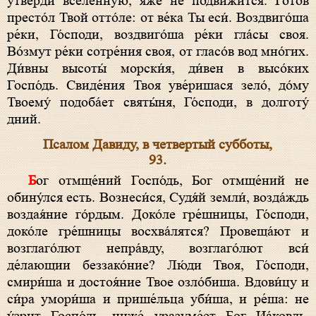
утверди́ вселе́нную, я́же не подви́жится. Гото́в
престо́л Твой отто́ле: от ве́ка Ты еси́. Воздвиго́ша
ре́ки, Го́споди, воздвиго́ша ре́ки гла́сы своя.
Во́змут ре́ки сотре́ния своя, от гласо́в вод мно́гих.
Ди́вны высоты́ морски́я, ди́вен в высо́ких
Госпо́дь. Свиде́ния Твоя уве́ришася зело́, до́му
Твоему́ подоба́ет святы́ня, Го́споди, в долготу́
дний.
Псалом Давиду, в четвертый субботы,
93.
Бог отмще́ний Госпо́дь, Бог отмще́ний не
обину́лся есть. Вознеси́ся, Судя́й земли́, возда́ждь
воздая́ние го́рдым. Доко́ле гре́шницы, Го́споди,
доко́ле гре́шницы восхва́лятся? Провеща́ют и
возглаго́лют непра́вду, возглаго́лют вси́
де́лающии беззако́ние? Лю́ди Твоя, Го́споди,
смири́ша и достоя́ние Твое озло́биша. Вдови́цу и
си́ра умори́ша и прише́льца уби́ша, и ре́ша: не