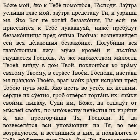
Бо́же мой, я́ко к Тебе́ помолю́ся, Го́споди. Зау́тра
услы́ши глас мой, зау́тра предста́ну Ти, и у́зриши
мя. Я́ко Бог не хотя́й беззако́ния, Ты еси́: не
присели́тся к Тебе́ лука́внуяй, ниже́ пребу́дут
беззако́нницы пред очи́ма Твои́ма: возненави́дел
еси́ вся де́лающыя беззако́ние. Погуби́ши вся
глаго́лющыя лжу: му́жа крове́й и льсти́ва
гнуша́ется Госпо́дь. Аз же мно́жеством ми́лости
Твоея́, вни́ду в дом Твой, поклоню́ся ко хра́му
свято́му Твоему́, в стра́се Твое́м. Го́споди, наста́ви
мя пра́вдою Твое́ю, враг мои́х ра́ди испра́ви пред
Тобо́ю путь мой. Я́ко несть во усте́х их и́стины,
се́рдце их су́етно, гроб отве́рст горта́нь их: язы́ки
свои́ми льща́ху. Суди́ им, Бо́же, да отпаду́т от
мы́слей свои́х, по мно́жеству нече́стия их изри́ни
я́, я́ко преогорчи́ша Тя, Го́споди. И да
возвеселя́тся вси упова́ющии на Тя, во век
возра́дуются, и всели́шися в них, и похва́лятся о