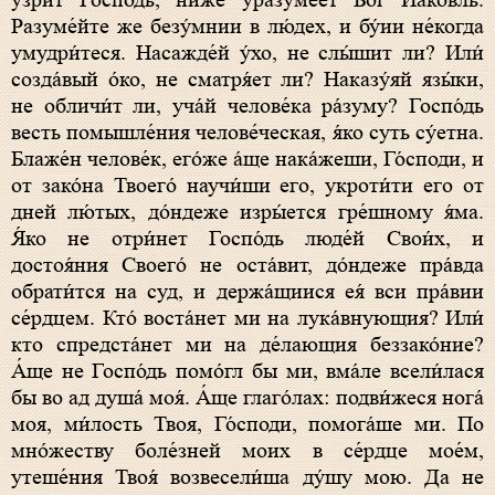
у́зрит Госпо́дь, ниже́ уразуме́ет Бог Иа́ковль.
Разуме́йте же безу́мнии в лю́дех, и бу́ии не́когда
умудри́теся. Насажде́й у́хо, не слы́шит ли? Или́
созда́вый о́ко, не сматря́ет ли? Наказу́яй язы́ки,
не обличи́т ли, уча́й челове́ка ра́зуму? Госпо́дь
весть помышле́ния челове́ческая, я́ко суть су́етна.
Блаже́н челове́к, его́же а́ще нака́жеши, Го́споди, и
от зако́на Твоего́ научи́ши его, укроти́ти его от
дней лю́тых, до́ндеже изры́ется гре́шному я́ма.
Я́ко не отри́нет Госпо́дь люде́й Свои́х, и
достоя́ния Своего́ не оста́вит, до́ндеже пра́вда
обрати́тся на суд, и держа́щиися ея́ вси пра́вии
се́рдцем. Кто́ воста́нет ми на лука́внующия? Или́
кто спредста́нет ми на де́лающия беззако́ние?
А́ще не Госпо́дь помо́гл бы ми, вма́ле всели́лася
бы во ад душа́ моя́. А́ще глаго́лах: подви́жеся нога́
моя, ми́лость Твоя, Го́споди, помога́ше ми. По
мно́жеству боле́зней моих в се́рдце мое́м,
утеше́ния Твоя́ возвесели́ша ду́шу мою. Да не