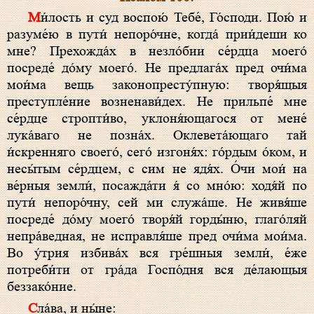
Ми́лость и суд воспою́ Тебе́, Го́споди. Пою́ и
разуме́ю в пути́ непоро́чне, когда́ прии́деши ко
мне? Прехожда́х в незло́бии се́рдца моего́
посреде́ до́му моего́. Не предлага́х пред очи́ма
мои́ма вещь законопресту́пную: творя́щыя
преступле́ние возненави́дех. Не прильпе́ мне
се́рдце стропти́во, уклоня́ющагося от мене́
лука́ваго не позна́х. Оклевета́ющаго тай
и́скренняго своего́, сего́ изгоня́х: го́рдым о́ком, и
несы́тым се́рдцем, с сим не ядя́х. О́чи мои́ на
ве́рныя земли́, посажда́ти я́ со мно́ю: ходя́й по
пути́ непоро́чну, сей ми служа́ше. Не живя́ше
посреде́ до́му моего́ творя́й горды́ню, глаго́ляй
непра́ведная, не исправля́ше пред очи́ма мои́ма.
Во у́трия избива́х вся гре́шныя земли́, е́же
потреби́ти от гра́да Госпо́дня вся де́лающыя
беззако́ние.
Сла́ва, и ны́не: