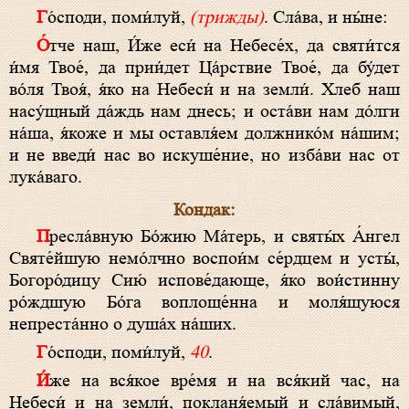
Го́споди, поми́луй,
(трижды)
. Сла́ва, и ны́не:
О́тче наш, И́же еси́ на Небесе́х, да святи́тся
и́мя Твое́, да прии́дет Ца́рствие Твое́, да бу́дет
во́ля Твоя́, я́ко на Небеси́ и на земли́. Хлеб наш
насу́щный да́ждь нам днесь; и оста́ви нам до́лги
на́ша, я́коже и мы оставля́ем должнико́м на́шим;
и не введи́ нас во искуше́ние, но изба́ви нас от
лука́ваго.
Кондак:
Пресла́вную Бо́жию Ма́терь, и святы́х А́нгел
Святе́йшую немо́лчно воспои́м се́рдцем и усты́,
Богоро́дицу Сию́ испове́дающе, я́ко вои́стинну
ро́ждшую Бо́га воплоще́нна и моля́щуюся
непреста́нно о душа́х на́ших.
Го́споди, поми́луй,
40
.
И́же на вся́кое вре́мя и на вся́кий час, на
Небеси́ и на земли́, покланя́емый и сла́вимый,