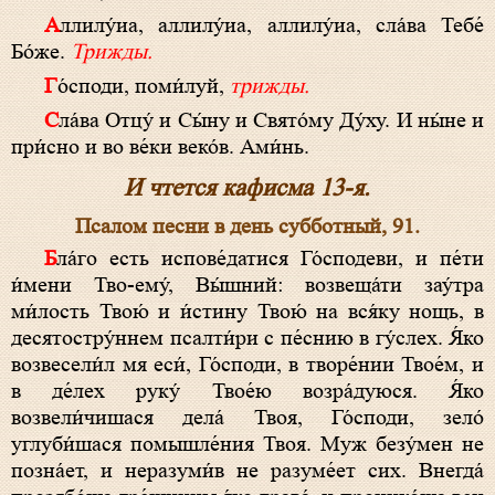
Аллилу́иа, аллилу́иа, аллилу́иа, сла́ва Тебе́
Бо́же.
Трижды.
Го́споди, поми́луй,
трижды.
Сла́ва Отцу́ и Сы́ну и Свято́му Ду́ху. И ны́не и
при́сно и во ве́ки веко́в. Ами́нь.
И чтется кафисма 13-я.
Псалом песни в день субботный, 91.
Бла́го есть испове́датися Го́сподеви, и пе́ти
и́мени Тво-ему́, Вы́шний: возвеща́ти зау́тра
ми́лость Твою́ и и́стину Твою́ на вся́ку нощь, в
десятостру́ннем псалти́ри с пе́снию в гу́слех. Я́ко
возвесели́л мя еси́, Го́споди, в творе́нии Твое́м, и
в де́лех руку́ Твое́ю возра́дуюся. Я́ко
возвели́чишася дела́ Твоя, Го́споди, зело́
углуби́шася помышле́ния Твоя. Муж безу́мен не
позна́ет, и неразуми́в не разуме́ет сих. Внегда́