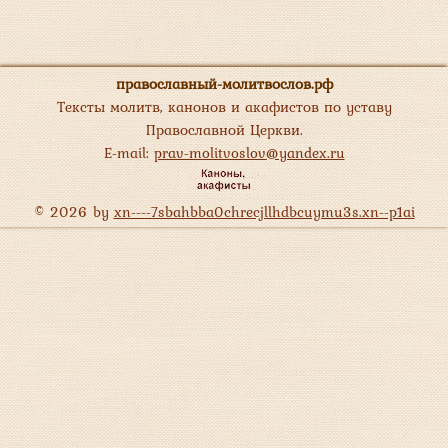
православный-молитвослов.рф
Тексты молитв, канонов и акафистов по уставу
Православной Церкви.
E-mail:
prav-molitvoslov@yandex.ru
© 2026 by
xn----7sbahbba0chrecjllhdbcuymu3s.xn--p1ai