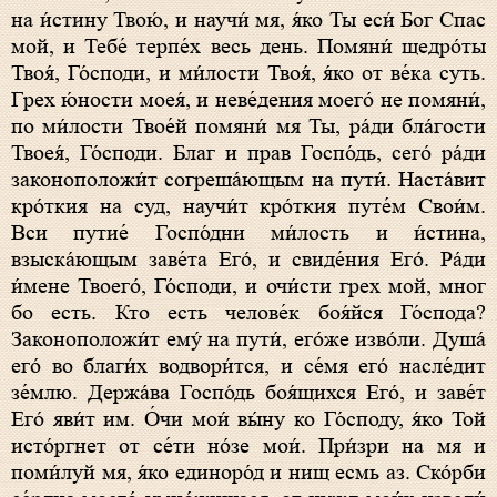
на и́стину Твою́, и научи́ мя, я́ко Ты еси́ Бог Спас
мой, и Тебе́ терпе́х весь день. Помяни́ щедро́ты
Твоя́, Го́споди, и ми́лости Твоя́, я́ко от ве́ка суть.
Грех ю́ности моея́, и неве́дения моего́ не помяни́,
по ми́лости Твое́й помяни́ мя Ты, ра́ди бла́гости
Твоея́, Го́споди. Благ и прав Госпо́дь, сего́ ра́ди
законоположи́т согреша́ющым на пути́. Наста́вит
кро́ткия на суд, научи́т кро́ткия путе́м Свои́м.
Вси путие́ Госпо́дни ми́лость и и́стина,
взыска́ющым заве́та Его́, и свиде́ния Его́. Ра́ди
и́мене Твоего́, Го́споди, и очи́сти грех мой, мног
бо есть. Кто есть челове́к боя́йся Го́спода?
Законоположи́т eму́ на пути́, eго́же изво́ли. Душа́
eго́ во благи́х водвори́тся, и се́мя eго́ насле́дит
зе́млю. Держа́ва Госпо́дь боя́щихся Его́, и заве́т
Его́ яви́т им. О́чи мои́ вы́ну ко Го́споду, я́ко Той
исто́ргнет от се́ти но́зе мои́. При́зри на мя и
поми́луй мя, я́ко единоро́д и нищ есмь аз. Ско́рби