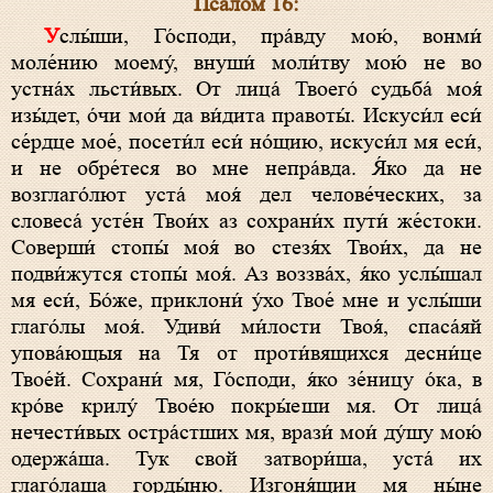
Псалом 16:
Услы́ши, Го́споди, пра́вду мою́, вонми́
моле́нию моему́, внуши́ моли́тву мою́ не во
устна́х льсти́вых. От лица́ Твоего́ судьба́ моя́
изы́дет, óчи мои́ да ви́дита правоты́. Искуси́л eси́
се́рдце мое́, посети́л eси́ но́щию, искуси́л мя eси́,
и не обре́теся во мне непра́вда. Я́ко да не
возглаго́лют уста́ моя́ дел челове́ческих, за
словеса́ усте́н Твои́х аз сохрани́х пути́ же́стоки.
Соверши́ стопы́ моя́ во стезя́х Твои́х, да не
подви́жутся стопы́ моя́. Аз воззва́х, я́ко услы́шал
мя eси́, Бо́же, приклони́ у́хо Твое́ мне и услы́ши
глаго́лы моя́. Удиви́ ми́лости Твоя́, спаса́яй
упова́ющыя на Тя от проти́вящихся десни́це
Твое́й. Сохрани́ мя, Го́споди, я́ко зе́ницу óка, в
кро́ве крилу́ Твоéю покры́еши мя. От лица́
нечести́вых остра́стших мя, врази́ мои́ ду́шу мою́
одержа́ша. Тук свой затвори́ша, уста́ их
глаго́лаша горды́ню. Изгоня́щии мя ны́не