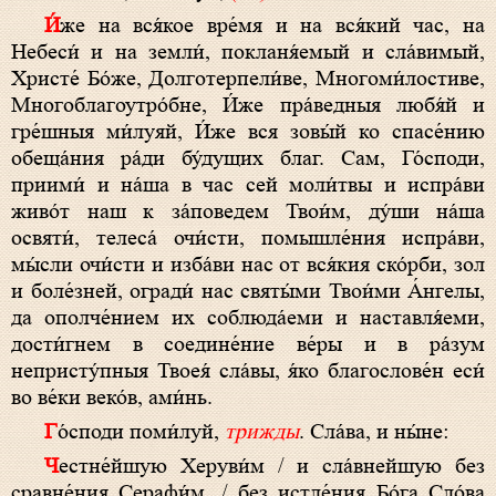
И́же на вся́кое вре́мя и на вся́кий час, на
Небеси́ и на земли́, покланя́емый и сла́вимый,
Христе́ Бо́же, Долготерпели́ве, Многоми́лостиве,
Многоблагоутро́бне, И́же пра́ведныя любя́й и
гре́шныя ми́луяй, И́же вся зовы́й ко спасе́нию
обеща́ния ра́ди бу́дущих благ. Сам, Го́споди,
приими́ и на́ша в час сей моли́твы и испра́ви
живо́т наш к за́поведем Твои́м, ду́ши на́ша
освяти́, телеса́ очи́сти, помышле́ния испра́ви,
мы́сли очи́сти и изба́ви нас от вся́кия ско́рби, зол
и боле́зней, огради́ нас святы́ми Твои́ми А́нгелы,
да ополче́нием их соблюда́еми и наставля́еми,
дости́гнем в соедине́ние ве́ры и в ра́зум
непристу́пныя Твоея́ сла́вы, я́ко благослове́н еси́
во ве́ки веко́в, ами́нь.
Го́споди поми́луй,
трижды
. Сла́ва, и ны́не:
Честне́йшую Херуви́м / и сла́внейшую без
сравне́ния Серафи́м, / без истле́ния Бо́га Сло́ва