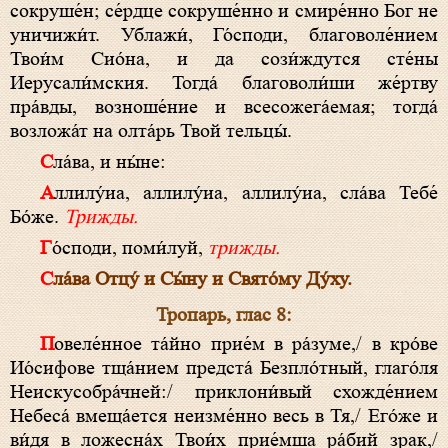
сокруше́н; се́рдце сокруше́нно и смире́нно Бог не
уничижи́т. Ублажи́, Го́споди, благоволе́нием
Твои́м Сио́на, и да сози́ждутся сте́ны
Иерусали́мския. Тогда́ благоволи́ши же́ртву
пра́вды, возноше́ние и всесожега́емая; тогда́
возложа́т на oлта́рь Твой тельцы́.
Сла́ва, и ны́не:
Аллилу́иа, аллилу́иа, аллилу́иа, сла́ва Тебе́
Бо́же.
Трижды.
Го́споди, поми́луй,
трижды.
Сла́ва Отцу́ и Сы́ну и Свято́му Ду́ху.
Тропарь, глас 8:
Повеле́нное та́йно прие́м в ра́зуме,/ в кро́ве
Ио́сифове тща́нием предста́ Безпло́тный, глаго́ля
Неискусобра́чней:/ приклони́вый схожде́нием
Небеса́ вмеща́ется неизме́нно весь в Тя,/ Его́же и
ви́дя в ложесна́х Твои́х прие́мша ра́бий зрак,/