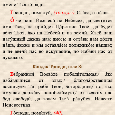
и́мене Твоего́ ра́ди.
Го́споди, поми́луй,
(трижды)
. Сла́ва, и ны́не:
О́тче наш, И́же еси́ на Небесе́х, да святи́тся
и́мя Твое́, да прии́дет Ца́рствие Твое́, да бу́дет
во́ля Твоя́, я́ко на Небеси́ и на земли́. Хлеб наш
насу́щный да́ждь нам днесь; и оста́ви нам до́лги
на́ша, я́коже и мы оставля́ем должнико́м на́шим;
и не введи́ нас во искуше́ние, но изба́ви нас от
лука́ваго.
Кондак Триоди, глас 8:
Взбра́нной Воево́де победи́тельная,/ я́ко
изба́вльшеся от злых,/ благода́рственная
воспису́ем Ти, раби́ Твои́, Богоро́дице,/ но, я́ко
иму́щая держа́ву непобеди́мую,/ от вся́ких нас
бед свободи́, да зове́м Ти:// ра́дуйся, Неве́сто
Неневе́стная.
Го́споди, поми́луй,
(40)
.