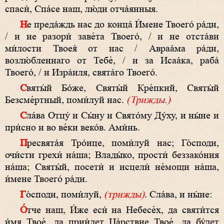
спаси́, Спа́се наш, лю́ди отча́янныя.
Не преда́ждь нас до конца́ И́мене Твоего́ ра́ди,
/ и не разори́ заве́та Твоего́, / и не отста́ви
ми́лости Твоея́ от нас / Авраа́ма ра́ди,
возлю́бленнаго от Тебе́, / и за Исаа́ка, раба́
Твоего́, / и Изра́иля, свята́го Твоего́.
Святы́й Бо́же, Святы́й Кре́пкий, Святы́й
Безсме́ртный, поми́луй нас.
(Трижды.)
Сла́ва Отцу́ и Сы́ну и Свято́му Ду́ху, и ны́не и
при́сно и во ве́ки веко́в. Ами́нь.
Пресвята́я Тро́ице, поми́луй нас; Го́споди,
очи́сти грехи́ на́ша; Влады́ко, прости́ беззако́ния
на́ша; Святы́й, посети́ и исцели́ не́мощи на́ша,
и́мене Твоего́ ра́ди.
Го́споди, поми́луй,
(трижды)
. Сла́ва, и ны́не:
О́тче наш, И́же еси́ на Небесе́х, да святи́тся
и́мя Твое́, да прии́дет Ца́рствие Твое́, да бу́дет