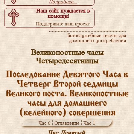
Подробнее...
Наш сайт нуждается в
помощи!
Поддержите наш проект
Подробнее...
Богослужебные тексты для
домашнего употребления
Великопостные часы
Четыредесятницы
Последование Девятого Часа в
Четверг Второй седмицы
Великого поста. Великопостные
часы для домашнего
(келейного) совершения
Час 6
Оглавление
Час 1
Час Девятый.