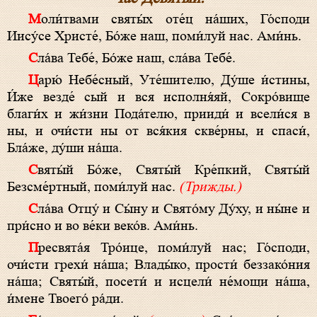
Моли́твами святы́х оте́ц на́ших, Го́споди
Иису́се Христе́, Бо́же наш, поми́луй нас. Ами́нь.
Сла́ва Тебе́, Бо́же наш, сла́ва Тебе́.
Царю́ Небе́сный, Уте́шителю, Ду́ше и́стины,
И́же везде́ сый и вся исполня́яй, Сокро́вище
благи́х и жи́зни Пода́телю, прииди́ и всели́ся в
ны, и очи́сти ны от вся́кия скве́рны, и спаси́,
Бла́же, ду́ши на́ша.
Святы́й Бо́же, Святы́й Кре́пкий, Святы́й
Безсме́ртный, поми́луй нас.
(Трижды.)
Сла́ва Отцу́ и Сы́ну и Свято́му Ду́ху, и ны́не и
при́сно и во ве́ки веко́в. Ами́нь.
Пресвята́я Тро́ице, поми́луй нас; Го́споди,
очи́сти грехи́ на́ша; Влады́ко, прости́ беззако́ния
на́ша; Святы́й, посети́ и исцели́ не́мощи на́ша,
и́мене Твоего́ ра́ди.