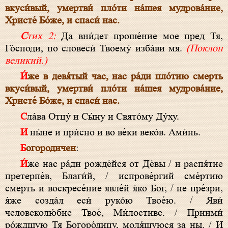
вкуси́вый, умертви́ пло́ти на́шея мудрова́ние,
Христе́ Бо́же, и спаси́ нас.
Стих 2:
Да вни́дет проше́ние мое пред Тя,
Го́споди, по словеси́ Твоему́ изба́ви мя.
(Поклон
великий.)
И́же в девя́тый час, нас ра́ди пло́тию смерть
вкуси́вый, умертви́ пло́ти на́шея мудрова́ние,
Христе́ Бо́же, и спаси́ нас.
Сла́ва Отцу́ и Сы́ну и Свято́му Ду́ху.
И ны́не и при́сно и во ве́ки веко́в. Ами́нь.
Богородичен
:
И́же нас ра́ди рожде́йся от Де́вы / и распя́тие
претерпе́в, Благи́й, / испрове́ргий сме́ртию
смерть и воскресе́ние явле́й я́ко Бог, / не пре́зри,
я́же созда́л еси́ руко́ю Твое́ю. / Яви́
человеколю́бие Твое́, Ми́лостиве. / Приими́
ро́ждшую Тя Богоро́дицу, моля́щуюся за ны. / И