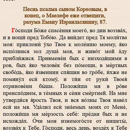
Песнь псалма сыном Кореовым, в
конец, о Маелефе еже отвещати,
разума Еману Израильтянину, 87.
Го́споди Бо́же спасе́ния моего́, во дни воззва́х,
и в нощи́ пред Тобо́ю. Да вни́дет пред Тя моли́тва
моя: приклони́ у́хо Твое к моле́нию моему, я́ко
испо́лнися зол душа́ моя, и живо́т мой а́ду
прибли́жися. Привмене́н бых с низходя́щими в
ров, бых я́ко челове́к без по́мощи, в ме́ртвых
свобо́дь, я́ко я́звеннии спя́щии во гро́бе, и́хже не
помяну́л еси́ ктому́, и ти́и от руки́ Твоея́
отринове́ни бы́ша. Положи́ша мя в ро́ве
преиспо́днем, в те́мных и се́ни сме́ртней. На мне
утверди́ся я́рость Твоя, и вся во́лны Твоя наве́л
еси́ на мя. Уда́лил еси́ зна́емых моих от Мене́,
положи́ша мя ме́рзость себе́: пре́дан бых и не
исхожда́х. О́чи мои изнемого́сте от нищеты́,
воззва́х к Тебе, Го́споди, весь день, возде́х к Тебе