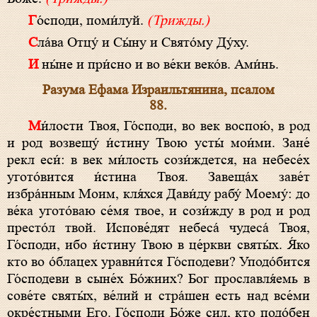
Го́споди, поми́луй.
(Трижды.)
Сла́ва Отцу́ и Сы́ну и Свято́му Ду́ху.
И ны́не и при́сно и во ве́ки веко́в. Ами́нь.
Разума Ефама Израильтянина, псалом
88.
Ми́лости Твоя, Го́споди, во век воспою́, в род
и род возвещу́ и́стину Твою усты́ мои́ми. Зане́
рекл еси́: в век ми́лость сози́ждется, на небесе́х
угото́вится и́стина Твоя. Завеща́х заве́т
избра́нным Моим, кля́хся Дави́ду рабу́ Моему́: до
ве́ка угото́ваю се́мя твое, и сози́жду в род и род
престо́л твой. Испове́дят небеса́ чудеса́ Твоя,
Го́споди, ибо и́стину Твою в це́ркви святы́х. Я́ко
кто во о́блацех уравни́тся Го́сподеви? Уподо́бится
Го́сподеви в сыне́х Бо́жиих? Бог прославля́емь в
сове́те святы́х, ве́лий и стра́шен есть над все́ми
окре́стными Его. Го́споди Бо́же сил, кто подо́бен