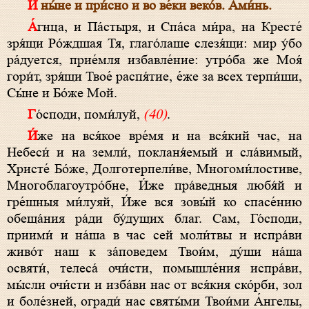
И ны́не и при́сно и во ве́ки веко́в. Ами́нь.
А́гнца, и Па́стыря, и Спа́са ми́ра, на Кресте́
зря́щи Ро́ждшая Тя, глаго́лаше слезя́щи: мир у́бо
ра́дуется, прие́мля избавле́ние: утро́ба же Моя́
гори́т, зря́щи Твое́ распя́тие, е́же за всех терпи́ши,
Сы́не и Бо́же Мой.
Го́споди, поми́луй,
(40)
.
И́же на вся́кое вре́мя и на вся́кий час, на
Небеси́ и на земли́, покланя́емый и сла́вимый,
Христе́ Бо́же, Долготерпели́ве, Многоми́лостиве,
Многоблагоутро́бне, И́же пра́ведныя любя́й и
гре́шныя ми́луяй, И́же вся зовы́й ко спасе́нию
обеща́ния ра́ди бу́дущих благ. Сам, Го́споди,
приими́ и на́ша в час сей моли́твы и испра́ви
живо́т наш к за́поведем Твои́м, ду́ши на́ша
освяти́, телеса́ очи́сти, помышле́ния испра́ви,
мы́сли очи́сти и изба́ви нас от вся́кия ско́рби, зол
и боле́зней, огради́ нас святы́ми Твои́ми А́нгелы,