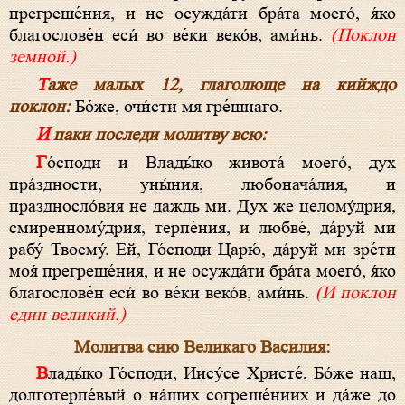
прегреше́ния, и не осужда́ти бра́та моего́, я́ко
благослове́н еси́ во ве́ки веко́в, ами́нь.
(Поклон
земной.)
Таже малых 12, глаголюще на кийждо
поклон:
Бо́же, очи́сти мя гре́шнаго.
И паки последи молитву всю:
Го́споди и Влады́ко живота́ моего́, дух
пра́здности, уны́ния, любонача́лия, и
праздносло́вия не даждь ми. Дух же целому́дрия,
смиренному́дрия, терпе́ния, и любве́, да́руй ми
рабу́ Твоему́. Ей, Го́споди Царю́, да́руй ми зре́ти
моя́ прегреше́ния, и не осужда́ти бра́та моего́, я́ко
благослове́н еси́ во ве́ки веко́в, ами́нь.
(И поклон
един великий.)
Молитва сию Великаго Василия:
Влады́ко Го́споди, Иису́се Христе́, Бо́же наш,
долготерпе́вый о на́ших согреше́ниих и да́же до