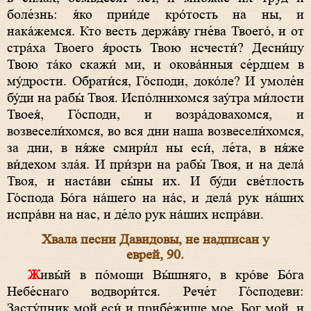
боле́знь: я́ко прии́де кро́тость на ны, и
нака́жемся. Кто весть держа́ву гне́ва Твоего́, и от
стра́ха Твоего я́рость Твою исчести́? Десни́цу
Твою та́ко скажи́ ми, и окова́нныя се́рдцем в
му́дрости. Обрати́ся, Го́споди, доко́ле? И умоле́н
бу́ди на рабы́ Твоя. Испо́лнихомся зау́тра ми́лости
Твоея́, Го́споди, и возра́довахомся, и
возвесели́хомся, во вся дни наша возвесели́хомся,
за дни, в ня́же смири́л ны еси́, ле́та, в ня́же
ви́дехом зла́я. И при́зри на рабы́ Твоя, и на дела́
Твоя, и наста́ви сы́ны их. И бу́ди све́тлость
Го́спода Бо́га на́шего на на́с, и дела́ рук на́ших
испра́ви на нас, и де́ло рук на́ших испра́ви.
Хвала песни Давидовы, не надписан у
еврей, 90.
Живы́й в по́мощи Вы́шняго, в кро́ве Бо́га
Небе́снаго водвори́тся. Рече́т Го́сподеви:
Засту́пник мой еси́ и прибе́жище мое, Бог мой, и