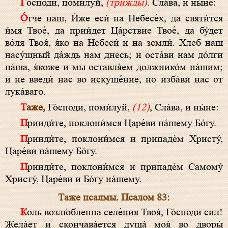
Го́споди, поми́луй,
(трижды).
Сла́ва, и ны́не:
О́тче наш, И́же еси́ на Небесе́х, да святи́тся
и́мя Твое́, да прии́дет Ца́рствие Твое́, да бу́дет
во́ля Твоя́, я́ко на Небеси́ и на земли́. Хлеб наш
насу́щный да́ждь нам днесь; и оста́ви нам до́лги
на́ша, я́коже и мы оставля́ем должнико́м на́шим;
и не введи́ нас во искуше́ние, но изба́ви нас от
лука́ваго.
Таже,
Го́споди, поми́луй,
(12)
, Сла́ва, и ны́не:
Прииди́те, поклони́мся Царе́ви на́шему Бо́гу.
Прииди́те, поклони́мся и припаде́м Христу́,
Царе́ви на́шему Бо́гу.
Прииди́те, поклони́мся и припаде́м Самому́
Христу́, Царе́ви и Бо́гу на́шему.
Таже псалмы. Псалом 83:
Коль возлю́бленна селе́ния Твоя́, Го́споди сил!
Жела́ет и скончава́ется душа́ моя́ во дворы́