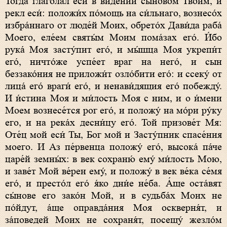
Тогда́ глаго́лал еси́ в виде́нии сыново́м Твоим, и
рекл еси́: положи́х по́мощь на си́льнаго, вознесо́х
избра́ннаго от люде́й Моих, обрето́х Дави́да раба́
Моего, еле́ем святы́м Моим пома́зах его́. И́бо
рука́ Моя засту́пит его́, и мы́шца Моя укрепи́т
его́, ничто́же успе́ет враг на него́, и сын
беззако́ния не приложи́т озло́бити его́: и ссеку́ от
лица́ его́ враги́ его́, и ненави́дящия его́ побежду́.
И и́стина Моя и ми́лость Моя с ним, и о и́мени
Моем вознесе́тся рог его́, и положу́ на мо́ри ру́ку
его, и на река́х десни́цу его́. Той призове́т Мя:
Оте́ц мой еси́ Ты, Бог мой и Засту́пник спасе́ния
моего. И Аз пе́рвенца положу́ его́, высока́ па́че
царе́й земны́х: в век сохраню́ ему́ ми́лость Мою,
и заве́т Мой ве́рен ему́, и положу́ в век ве́ка се́мя
его́, и престо́л его́ я́ко дни́е не́ба. А́ще оста́вят
сы́нове его зако́н Мой, и в судьба́х Моих не
по́йдут, а́ще оправда́ния Моя оскверня́т, и
за́поведей Моих не сохраня́т, посещу́ жезло́м