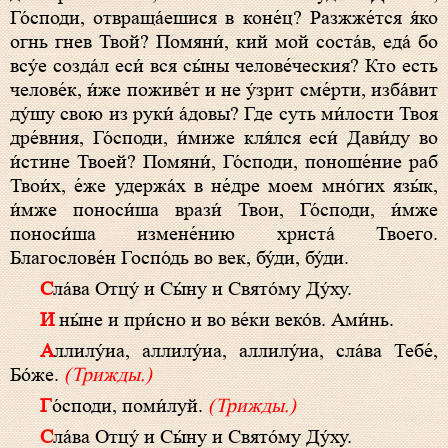
Го́споди, отвраща́ешися в коне́ц? Разжже́тся я́ко
огнь гнев Твой? Помяни́, кий мой соста́в, еда́ бо
всу́е созда́л еси́ вся сы́ны челове́ческия? Кто есть
челове́к, и́же поживе́т и не у́зрит сме́рти, изба́вит
ду́шу свою из руки́ а́довы? Где суть ми́лости Твоя
дре́вния, Го́споди, и́миже кля́лся еси́ Дави́ду во
и́стине Твоей? Помяни́, Го́споди, поноше́ние раб
Твои́х, е́же удержа́х в не́дре моем мно́гих язы́к,
и́мже поноси́ша врази́ Твои, Го́споди, и́мже
поноси́ша измене́нию христа́ Твоего.
Благослове́н Госпо́дь во век, бу́ди, бу́ди.
Сла́ва Отцу́ и Сы́ну и Свято́му Ду́ху.
И ны́не и при́сно и во ве́ки веко́в. Ами́нь.
Аллилу́иа, аллилу́иа, аллилу́иа, сла́ва Тебе́,
Бо́же.
(Трижды.)
Го́споди, поми́луй.
(Трижды.)
Сла́ва Отцу́ и Сы́ну и Свято́му Ду́ху.