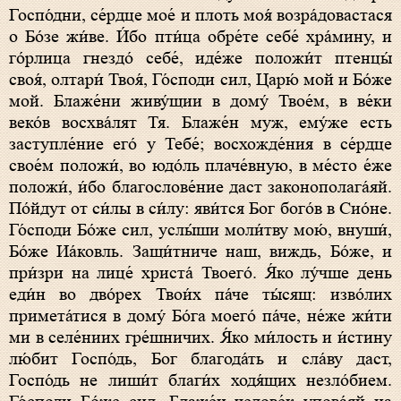
Госпо́дни, се́рдце мое́ и плоть моя́ возра́довастася
о Бо́зе жи́ве. И́бо пти́ца обре́те себе́ хра́мину, и
го́рлица гнездо́ себе́, иде́же положи́т птенцы́
своя́, олтари́ Твоя́, Го́споди сил, Царю́ мой и Бо́же
мой. Блаже́ни живу́щии в дому́ Твое́м, в ве́ки
веко́в восхва́лят Тя. Блаже́н муж, eму́же есть
заступле́ние eго́ у Тебе́; восхожде́ния в се́рдце
свое́м положи́, во юдо́ль плаче́вную, в ме́сто е́же
положи́, и́бо благослове́ние даст законополага́яй.
По́йдут от си́лы в си́лу: яви́тся Бог бого́в в Сио́не.
Го́споди Бо́же сил, услы́ши моли́тву мою́, внуши́,
Бо́же Иа́ковль. Защи́тниче наш, виждь, Бо́же, и
при́зри на лице́ христа́ Твоего́. Я́ко лу́чше день
еди́н во дво́рех Твои́х па́че ты́сящ: изво́лих
примета́тися в дому́ Бо́га моего́ па́че, не́же жи́ти
ми в селе́ниих гре́шничих. Я́ко ми́лость и и́стину
лю́бит Госпо́дь, Бог благода́ть и сла́ву даст,
Госпо́дь не лиши́т благи́х ходя́щих незло́бием.