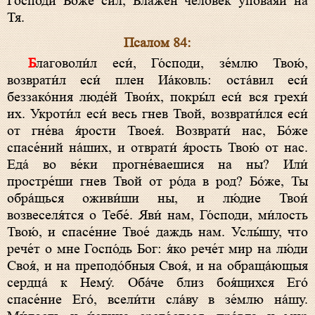
Го́споди Бо́же сил, Блаже́н челове́к упова́яй на
Тя.
Псалом 84:
Благоволи́л еси́, Го́споди, зе́млю Твою́,
возврати́л еси́ плен Иа́ковль: оста́вил еси́
беззако́ния люде́й Твои́х, покры́л еси́ вся грехи́
их. Укроти́л еси́ весь гнев Твой, возврати́лся еси́
от гне́ва я́рости Твоея́. Возврати́ нас, Бо́же
спасе́ний на́ших, и отврати́ я́рость Твою́ от нас.
Еда́ во ве́ки прогне́ваешися на ны? Или́
простре́ши гнев Твой от ро́да в род? Бо́же, Ты
обра́щься оживи́ши ны, и лю́дие Твои́
возвеселя́тся о Тебе́. Яви́ нам, Го́споди, ми́лость
Твою́, и спасе́ние Твое́ даждь нам. Услы́шу, что
рече́т о мне Госпо́дь Бог: я́ко рече́т мир на лю́ди
Своя́, и на преподо́бныя Своя́, и на обраща́ющыя
сердца́ к Нему́. Оба́че близ боя́щихся Его́
спасе́ние Его́, всели́ти сла́ву в зе́млю на́шу.