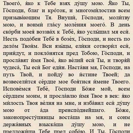
Твоего́, я́ко к Тебе взях ду́шу мою. Я́ко Ты,
Го́споди, благ и кро́ток, и многоми́лостив всем
призыва́ющим Тя. Внуши́, Го́споди, моли́тву
мою, и вонми́ гла́су моле́ния моего́. В день
ско́рби моея́ воззва́х к Тебе́, я́ко услы́шал мя еси́.
Несть подо́бен Тебе́ в бозе́х, Го́споди, и несть по
дело́м Твои́м. Вси язы́цы, ели́ки сотвори́л еси́,
прии́дут, и покло́нятся пред Тобою, Го́споди, и
просла́вят и́мя Твое́, я́ко ве́лий еси́ Ты, и творя́й
чудеса́, Ты еси́ Бог еди́н. Наста́ви мя, Го́споди, на
путь Твой, и пойду́ во и́стине Твоей; да
возвесели́тся се́рдце мое боя́тися и́мене Твоего.
Испове́мся Тебе́, Го́споди Бо́же мой, всем
се́рдцем моим, и просла́влю и́мя Твое в век: я́ко
ми́лость Твоя ве́лия на мне, и изба́вил еси́ ду́шу
мою от а́да преиспо́днейшаго. Бо́же,
законопресту́пницы воста́ша на мя, и сонм
держа́вных взыска́ша ду́шу мою, и не
предложи́ша Тебе пред собо́ю. И Ты, Го́споди