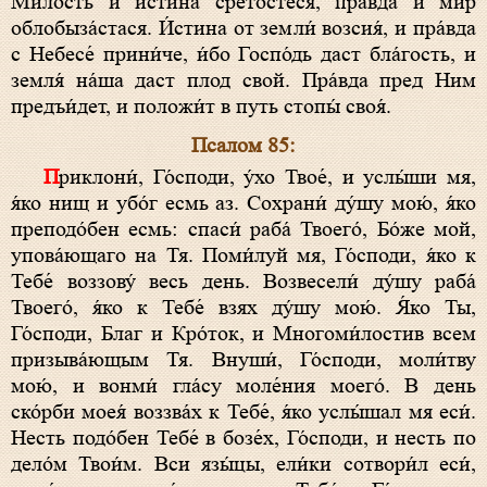
Ми́лость и и́стина срето́стеся, пра́вда и мир
облобыза́стася. И́стина от земли́ возсия́, и пра́вда
с Небесе́ прини́че, и́бо Госпо́дь даст бла́гость, и
земля́ на́ша даст плод свой. Пра́вда пред Ним
предъи́дет, и положи́т в путь стопы́ своя́.
Псалом 85:
Приклони́, Го́споди, у́хо Твое́, и услы́ши мя,
я́ко нищ и убо́г есмь аз. Сохрани́ ду́шу мою́, я́ко
преподо́бен есмь: спаси́ раба́ Твоего́, Бо́же мой,
упова́ющаго на Тя. Поми́луй мя, Го́споди, я́ко к
Тебе́ воззову́ весь день. Возвесели́ ду́шу раба́
Твоего́, я́ко к Тебе́ взях ду́шу мою́. Я́ко Ты,
Го́споди, Благ и Кро́ток, и Многоми́лостив всем
призыва́ющым Тя. Внуши́, Го́споди, моли́тву
мою́, и вонми́ гла́су моле́ния моего́. В день
ско́рби моея́ воззва́х к Тебе́, я́ко услы́шал мя еси́.
Несть подо́бен Тебе́ в бозе́х, Го́споди, и несть по
дело́м Твои́м. Вси язы́цы, ели́ки сотвори́л еси́,