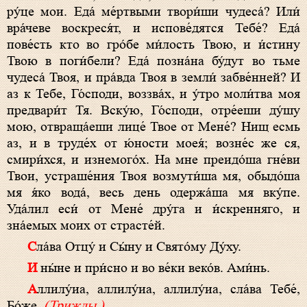
ру́це мои. Еда́ ме́ртвыми твори́ши чудеса́? Или́
вра́чеве воскреся́т, и испове́дятся Тебе́? Еда́
пове́сть кто во гро́бе ми́лость Твою, и и́стину
Твою в поги́бели? Еда́ позна́на бу́дут во тьме
чудеса́ Твоя, и пра́вда Твоя в земли́ забве́нней? И
аз к Тебе, Го́споди, воззва́х, и у́тро моли́тва моя
предвари́т Тя. Вску́ю, Го́споди, отре́еши ду́шу
мою, отвраща́еши лице́ Твое от Мене́? Нищ есмь
аз, и в труде́х от ю́ности моея́; возне́с же ся,
смири́хся, и изнемого́х. На мне преидо́ша гне́ви
Твои, устраше́ния Твоя возмути́ша мя, обыдо́ша
мя я́ко вода́, весь день одержа́ша мя вку́пе.
Уда́лил еси́ от Мене́ дру́га и и́скренняго, и
зна́емых моих от страсте́й.
Сла́ва Отцу́ и Сы́ну и Свято́му Ду́ху.
И ны́не и при́сно и во ве́ки веко́в. Ами́нь.
Аллилу́иа, аллилу́иа, аллилу́иа, сла́ва Тебе́,
Бо́же.
(Трижды.)