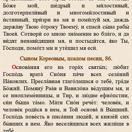
Бо́же мой, ще́дрый и ми́лостивый,
долготерпели́вый и многоми́лостивый и
и́стинный, при́зри на мя и поми́луй мя, даждь
держа́ву Твою о́троку Твоему́, и спаси́ сы́на рабы́
Твоея́. Сотвори́ со мною зна́мение во бла́го, и да
ви́дят ненави́дящии мя, и постыдя́тся, я́ко Ты,
Го́споди, помо́гл ми и уте́шил мя еси́.
Сыном Кореовым, псалом песни, 86.
Основа́ния его на гора́х святы́х; лю́бит
Госпо́дь врата́ Сио́ня па́че всех селе́ний
Иа́ковлих. Пресла́вная глаго́лашася о тебе́, гра́де
Бо́жий. Помяну́ Раа́в и Вавило́на ве́дущим мя, и
се иноплеме́нницы, и Тир, и лю́дие ефио́пстии,
си́и бы́ша та́мо. Ма́ти Сио́н рече́т: челове́к, и
челове́к роди́ся в нем, и Той основа́ и́ Вы́шний.
Госпо́дь пове́сть в писа́нии люде́й, и князе́й сих
бы́вших в нем. Я́ко веселя́щихся всех жили́ще в
тебе́.