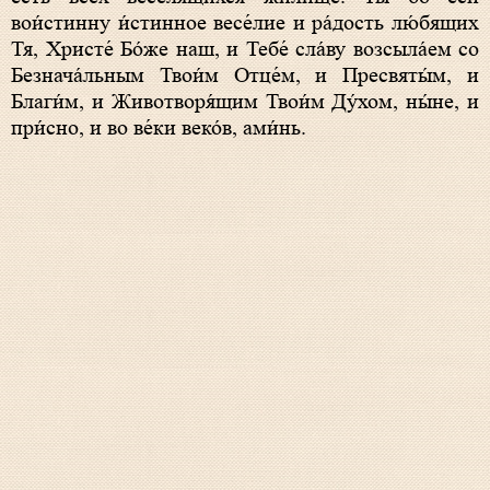
вои́стинну и́стинное весе́лие и ра́дость лю́бящих
Тя, Христе́ Бо́же наш, и Тебе́ сла́ву возсыла́ем со
Безнача́льным Твои́м Отце́м, и Пресвяты́м, и
Благи́м, и Животворя́щим Твои́м Ду́хом, ны́не, и
при́сно, и во ве́ки веко́в, ами́нь.