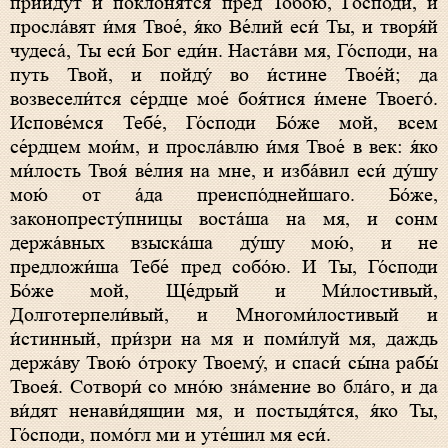
прии́дут и покло́нятся пред Тобо́ю, Го́споди, и
просла́вят и́мя Твое́, я́ко Ве́лий еси́ Ты, и творя́й
чудеса́, Ты еси́ Бог еди́н. Наста́ви мя, Го́споди, на
путь Твой, и пойду́ во и́стине Твое́й; да
возвесели́тся се́рдце мое́ боя́тися и́мене Твоего́.
Испове́мся Тебе́, Го́споди Бо́же мой, всем
се́рдцем мои́м, и просла́влю и́мя Твое́ в век: я́ко
ми́лость Твоя́ ве́лия на мне, и изба́вил еси́ ду́шу
мою́ от а́да преиспо́днейшаго. Бо́же,
законопресту́пницы воста́ша на мя, и сонм
держа́вных взыска́ша ду́шу мою́, и не
предложи́ша Тебе́ пред собо́ю. И Ты, Го́споди
Бо́же мой, Ще́дрый и Ми́лостивый,
Долготерпели́вый, и Многоми́лостивый и
и́стинный, при́зри на мя и поми́луй мя, даждь
держа́ву Твою́ о́троку Твоему́, и спаси́ сы́на рабы́
Твоея́. Сотвори́ со мно́ю зна́мение во бла́го, и да
ви́дят ненави́дящии мя, и постыдя́тся, я́ко Ты,
Го́споди, помо́гл ми и уте́шил мя еси́.