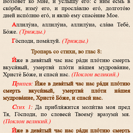
Воззове́т ко Мне, и услы́шу его: с ним есмь в
ско́рби, изму́ его, и просла́влю его́, долгото́ю
дней испо́лню его́, и явлю́ ему спасе́ние Мое.
Аллилу́иа, аллилу́иа, аллилу́иа, сла́ва Тебе́,
Бо́же.
(Трижды.)
Го́споди, поми́луй.
(Трижды.)
Тропарь со стихи, во глас 8:
И́же в девя́тый час нас ра́ди пло́тию смерть
вкуси́вый, умертви́ пло́ти на́шея мудрова́ние,
Христе́ Бо́же, и спаси́ нас.
(Поклон великий.)
Припев:
И́же в девя́тый час нас ра́ди пло́тию
смерть вкуси́вый, умертви́ пло́ти на́шея
мудрова́ние, Христе́ Бо́же, и спаси́ нас.
Стих 1:
Да прибли́жится моли́тва моя пред
Тя, Го́споди, по словеси́ Твоему́ вразуми́ мя.
(Поклон великий.)
И́же в девя́тый час нас ра́ди пло́тию смерть