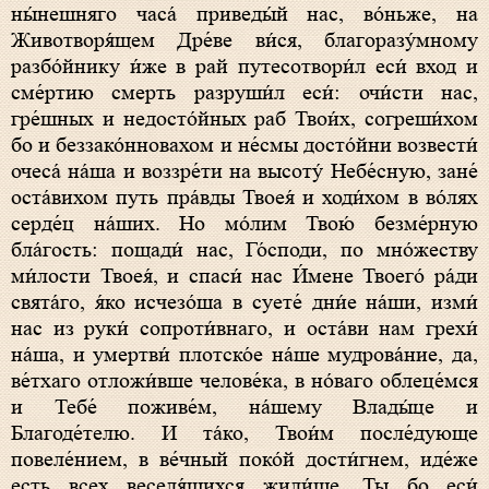
ны́нешняго часа́ приведы́й нас, во́ньже, на
Животворя́щем Дре́ве ви́ся, благоразу́мному
разбо́йнику и́же в рай путесотвори́л еси́ вход и
сме́ртию смерть разруши́л еси́: очи́сти нас,
гре́шных и недосто́йных раб Твои́х, согреши́хом
бо и беззако́нновахом и не́смы досто́йни возвести́
очеса́ на́ша и воззре́ти на высоту́ Небе́сную, зане́
оста́вихом путь пра́вды Твоея́ и ходи́хом в во́лях
серде́ц на́ших. Но мо́лим Твою́ безме́рную
бла́гость: пощади́ нас, Го́споди, по мно́жеству
ми́лости Твоея́, и спаси́ нас И́мене Твоего́ ра́ди
свята́го, я́ко исчезо́ша в суете́ дни́е на́ши, изми́
нас из руки́ сопроти́внаго, и оста́ви нам грехи́
на́ша, и умертви́ плотско́е на́ше мудрова́ние, да,
ве́тхаго отложи́вше челове́ка, в но́ваго облеце́мся
и Тебе́ поживе́м, на́шему Влады́це и
Благоде́телю. И та́ко, Твои́м после́дующе
повеле́нием, в ве́чный поко́й дости́гнем, иде́же
есть всех веселя́щихся жили́ще. Ты бо еси́