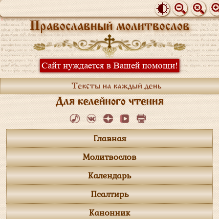
Православный молитвослов
Сайт нуждается в Вашей помощи!
Тексты на каждый день
Для келейного чтения
Главная
Молитвослов
Календарь
Псалтирь
Канонник