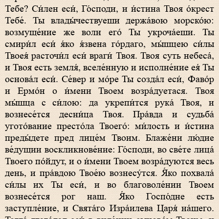
Тебе? Си́лен еси́, Го́споди, и и́стина Твоя о́крест
Тебе́. Ты влады́чествуеши держа́вою морско́ю:
возмуще́ние же волн его́ Ты укроча́еши. Ты
смири́л еси́ я́ко я́звена го́рдаго, мы́шцею си́лы
Твоея́ расточи́л еси́ враги́ Твоя. Твоя суть небеса́,
и Твоя есть земля́, вселе́нную и исполне́ние ея́ Ты
основа́л еси́. Се́вер и мо́ре Ты созда́л еси́, Фаво́р
и Ермо́н о и́мени Твоем возра́дуетася. Твоя
мы́шца с си́лою: да укрепи́тся рука́ Твоя, и
вознесе́тся десни́ца Твоя. Пра́вда и судьба́
угото́вание престо́ла Твоего́: ми́лость и и́стина
преды́дете пред лице́м Твоим. Блаже́ни лю́дие
ве́дущии воскликнове́ние: Го́споди, во све́те лица́
Твоего по́йдут, и о и́мени Твоем возра́дуются весь
день, и пра́вдою Твое́ю вознесу́тся. Я́ко похвала́
си́лы их Ты еси́, и во благоволе́нии Твоем
вознесе́тся рог наш. Я́ко Госпо́дне есть
заступле́ние, и Свята́го Изра́илева Царя́ на́шего.