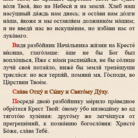
во́ля Твоя́, я́ко на Небеси́ и на земли́. Хлеб наш
насу́щный да́ждь нам днесь; и оста́ви нам до́лги
на́ша, я́коже и мы оставля́ем должнико́м на́шим;
и не введи́ нас во искуше́ние, но изба́ви нас от
лука́ваго.
Видя разбо́йник Нача́льника жи́зни на Кресте́
ви́сяща, глаго́лаше: а́ще не бы Бог был
вопло́щься, И́же с на́ми распны́йся, не бы со́лнце
лучи́ своя́ потаи́ло, ниже́ бы земля́ трепе́щущи
трясла́ся: но вся терпя́й, помяни́ мя, Го́споди, во
Ца́рствии Твое́м.
Сла́ва Отцу́ и Сы́ну и Свято́му Ду́ху.
Посреде́ двою́ разбо́йнику ме́рило пра́ведное
обре́теся Крест Твой: о́вому у́бо низводи́му во ад
тягото́ю хуле́ния: друго́му же легча́щуся от
прегреше́ний, к позна́нию богосло́вия: Христе́
Бо́же, сла́ва Тебе́.