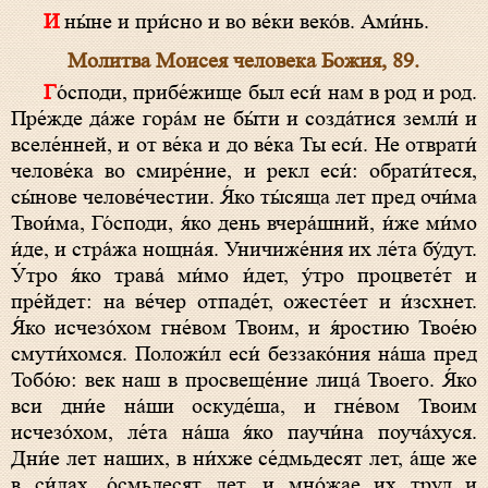
И ны́не и при́сно и во ве́ки веко́в. Ами́нь.
Молитва Моисея человека Божия, 89.
Го́споди, прибе́жище был еси́ нам в род и род.
Пре́жде да́же гора́м не бы́ти и созда́тися земли́ и
вселе́нней, и от ве́ка и до ве́ка Ты еси́. Не отврати́
челове́ка во смире́ние, и рекл еси́: обрати́теся,
сы́нове челове́честии. Я́ко ты́сяща лет пред очи́ма
Твои́ма, Го́споди, я́ко день вчера́шний, и́же ми́мо
и́де, и стра́жа нощна́я. Уничиже́ния их ле́та бу́дут.
У́тро я́ко трава́ ми́мо и́дет, у́тро процвете́т и
пре́йдет: на ве́чер отпаде́т, ожесте́ет и и́зсхнет.
Я́ко исчезо́хом гне́вом Твоим, и я́ростию Твое́ю
смути́хомся. Положи́л еси́ беззако́ния на́ша пред
Тобо́ю: век наш в просвеще́ние лица́ Твоего. Я́ко
вси дни́е на́ши оскуде́ша, и гне́вом Твоим
исчезо́хом, ле́та на́ша я́ко паучи́на поуча́хуся.
Дни́е лет наших, в ни́хже се́дмьдесят лет, а́ще же
в си́лах, о́смьдесят лет, и мно́жае их труд и