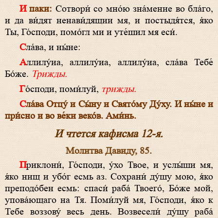
И паки:
Сотвори́ со мно́ю зна́мение во бла́го,
и да ви́дят ненави́дящии мя, и постыдя́тся, я́ко
Ты, Го́споди, помо́гл ми и уте́шил мя еси́.
Сла́ва, и ны́не:
Аллилу́иа, аллилу́иа, аллилу́иа, сла́ва Тебе́
Бо́же.
Трижды.
Го́споди, поми́луй,
трижды.
Сла́ва Отцу́ и Сы́ну и Свято́му Ду́ху. И ны́не и
при́сно и во ве́ки веко́в. Ами́нь.
И чтется кафисма 12-я.
Молитва Давиду, 85.
Приклони́, Го́споди, у́хо Твое, и услы́ши мя,
я́ко нищ и убо́г есмь аз. Сохрани́ ду́шу мою, я́ко
преподо́бен есмь: спаси́ раба́ Твоего́, Бо́же мой,
упова́ющаго на Тя. Поми́луй мя, Го́споди, я́ко к
Тебе воззову́ весь день. Возвесели́ ду́шу раба́