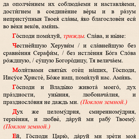
да ополче́нием их соблюда́еми и наставля́еми,
дости́гнем в соедине́ние ве́ры и в ра́зум
непристу́пныя Твоея́ сла́вы, я́ко благослове́н еси́
во ве́ки веко́в, ами́нь.
Го́споди поми́луй,
трижды
. Сла́ва, и ны́не:
Честне́йшую Херуви́м / и сла́внейшую без
сравне́ния Серафи́м, / без истле́ния Бо́га Сло́ва
ро́ждшую, / су́щую Богоро́дицу, Тя велича́ем.
Моли́твами святы́х оте́ц на́ших, Го́споди,
Иису́се Христе́, Бо́же наш, поми́луй нас. Ами́нь.
Го́споди и Влады́ко живота́ моего́, дух
пра́здности, уны́ния, любонача́лия, и
праздносло́вия не даждь ми.
(Поклон земной.)
Дух же целому́дрия, смиренному́дрия,
терпе́ния, и любве́, да́руй ми рабу́ Твоему́.
(Поклон земной.)
Ей, Го́споди Царю́, да́руй ми зре́ти моя́