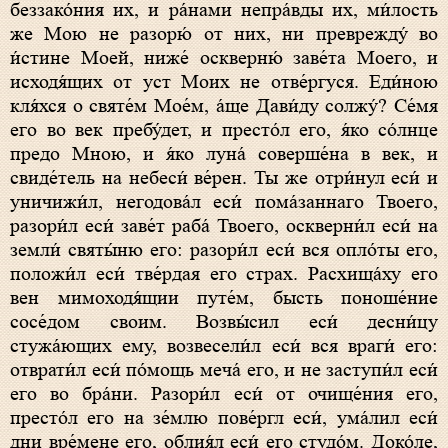
беззако́ния их, и ра́нами непра́вды их, ми́лость
же Мою не разорю́ от них, ни преврежду́ во
и́стине Моей, ниже́ оскверню́ заве́та Моего, и
исходя́щих от уст Моих не отве́ргуся. Еди́ною
кля́хся о святе́м Мое́м, а́ще Дави́ду солжу́? Се́мя
его во век пребу́дет, и престо́л его, я́ко со́лнце
предо Мною, и я́ко луна́ соверше́на в век, и
свиде́тель на небеси́ ве́рен. Ты же отри́нул еси́ и
уничижи́л, негодова́л еси́ пома́заннаго Твоего,
разори́л еси́ заве́т раба́ Твоего, оскверни́л еси́ на
земли́ святы́ню его: разори́л еси́ вся опло́ты его,
положи́л еси́ тве́рдая его страх. Расхища́ху его
вен мимоходя́щии путе́м, бысть поноше́ние
сосе́дом своим. Возвы́сил еси́ десни́цу
стужа́ющих ему, возвесели́л еси́ вся враги́ его:
отврати́л еси́ по́мощь меча́ его, и не заступи́л еси́
его во бра́ни. Разори́л еси́ от очище́ния его,
престо́л его на зе́млю пове́ргл еси́, ума́лил еси́
дни вре́мене его, облия́л еси́ его студо́м. Доко́ле,