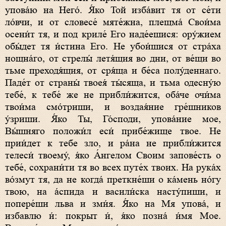
упова́ю на Него́. Я́ко Той изба́вит тя от се́ти
ло́вчи, и от словесе́ мяте́жна, плещма́ Свои́ма
осени́т тя, и под криле́ Его наде́ешися: ору́жием
обы́дет тя и́стина Его. Не убои́шися от стра́ха
нощна́го, от стрелы́ летя́щия во дни, от ве́щи во
тьме преходя́щия, от сря́ща и бе́са полу́деннаго.
Паде́т от страны́ твоея́ ты́сяща, и тьма одесну́ю
тебе́, к тебе́ же не прибли́жится, оба́че очи́ма
твои́ма смо́триши, и воздая́ние гре́шников
у́зриши. Я́ко Ты, Го́споди, упова́ние мое,
Вы́шняго положи́л еси́ прибе́жище твое. Не
прии́дет к тебе зло, и ра́на не прибли́жится
телеси́ твоему́, я́ко А́нгелом Своим запове́сть о
тебе́, сохрани́ти тя во всех путе́х твоих. На рука́х
во́змут тя, да не когда́ преткне́ши о ка́мень но́гу
твою, на а́спида и васили́ска насту́пиши, и
попере́ши льва и зми́я. Я́ко на Мя упова́, и
избавлю и́: покрыт и́, я́ко позна́ и́мя Мое.