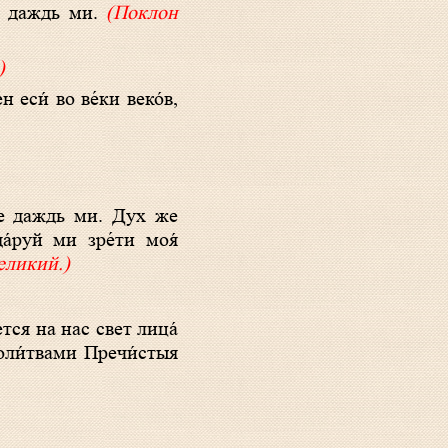
не даждь ми.
(Поклон
)
а́руй ми зре́ти моя́
еликий.)
моли́твами Пречи́стыя