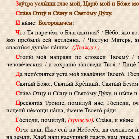
Зау́тра услы́ши глас мой, Царю́ мой и Бо́же мо
Сла́ва Отцу́ и Сы́ну и Свято́му Ду́ху.
И ны́не:
Богородичен
:
Что Тя нарече́м, о Благода́тная? / Не́бо, я́ко возсия́ла еси́ Со́лнце Пра́вды. / Рай, я́ко прозябла́ еси́ цвет нетле́ния. / Де́ву,
я́ко пребыла́ еси́ нетле́нна. / Чи́стую Ма́терь, я́
спасти́ся душа́м на́шим.
(Дважды.)
Стопы́ моя́ напра́ви по словеси́ Твоему́ / и да не облада́ет мно́ю вся́кое беззако́ние. / Изба́ви мя от клеветы́
челове́ческия, / и сохраню́ за́поведи Твоя́. / Лице́ 
Да испо́лнятся уста́ моя́ хвале́ния Твоего́, Го́с
Святы́й Бо́же, Святы́й Кре́пкий, Святы́й Безс
Сла́ва Отцу́ и Сы́ну и Свято́му Ду́ху, и ны́не и
Пресвята́я Тро́ице, поми́луй нас; Го́споди, очи́сти грехи́ на́ша; Влады́ко, прости́ беззако́ния на́ша; Святы́й, посети́ и
исцели́ не́мощи на́ша, и́мене Твоего́ ра́ди.
Го́споди, поми́луй,
(трижды)
. Сла́ва, и ны́не:
О́тче наш, И́же еси́ на Небесе́х, да святи́тся и́мя Твое́, да прии́дет Ца́рствие Твое́, да бу́дет во́ля Твоя́, я́ко на Небеси́ и
на земли́. Хлеб наш насу́щный да́ждь нам днесь; и