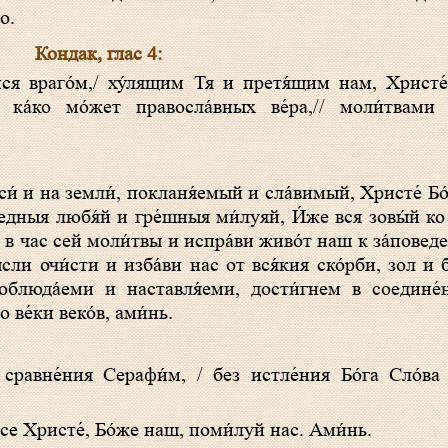
о.
Кондак, глас 4:
ка́ко мо́жет пpавосла́вных ве́pа,// моли́твами 
едныя любя́й и гре́шныя ми́луяй, И́же вся зовы́й ко
а в час сей моли́твы и испра́ви живо́т наш к за́повед
́сли очи́сти и изба́ви нас от вся́кия ско́рби, зол и 
облюда́еми и наставля́еми, дости́гнем в соедине́
 ве́ки веко́в, ами́нь.
у́се Христе́, Бо́же наш, поми́луй нас. Ами́нь.