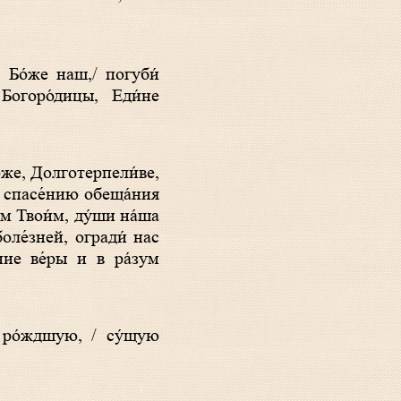
Богоpо́дицы, Еди́не
 спасе́нию обеща́ния
ем Твои́м, ду́ши на́ша
боле́зней, огради́ нас
ние ве́ры и в ра́зум