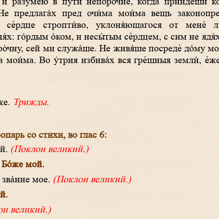
. Не предлага́х пред очи́ма мои́ма вещь законопр
 се́рдце стропти́во, уклоня́ющагося от мене́ лу
я́х: го́рдым о́ком, и несы́тым се́рдцем, с сим не ядя́х
оро́чну, сей ми служа́ше. Не живя́ше посреде́ до́му мо
 мои́ма. Во у́трия избива́х вся гре́шныя земли́, е́же
́же.
Трижды.
опарь со стихи, во глас 6:
ой.
(Поклон великий.)
 Бо́же мой.
 зва́ние мое.
(Поклон великий.)
й.
он великий.)