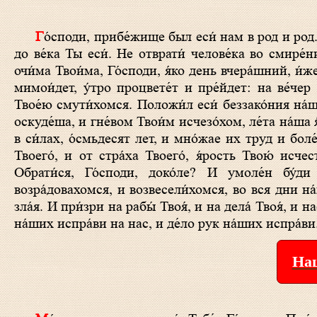
Го́споди, прибе́жище был еси́ нам в род и род. Пре́жде да́же гора́м не бы́ти и созда́тися земли́ и вселе́нней, и от ве́ка и
до ве́ка Ты еси́. Не отврати́ челове́ка во смире́н
очи́ма Твои́ма, Го́споди, я́ко день вчера́шний, и́ж
мимои́дет, у́тро процвете́т и пре́йдет: на ве́чер
Твое́ю смути́хомся. Положи́л еси́ беззако́ния на́
оскуде́ша, и гне́вом Твои́м исчезо́хом, ле́та на́ша 
в си́лах, о́смьдесят лет, и мно́жае их труд и боле
Твоего́, и от стра́ха Твоего́, я́рость Твою́ исче
Обрати́ся, Го́споди, доко́ле? И умоле́н бу́ди
возра́довахомся, и возвесели́хомся, во вся дни на́
зла́я. И при́зри на рабы́ Твоя́, и на дела́ Твоя́, и н
на́ших испра́ви на нас, и де́ло рук на́ших испра́ви
Наш