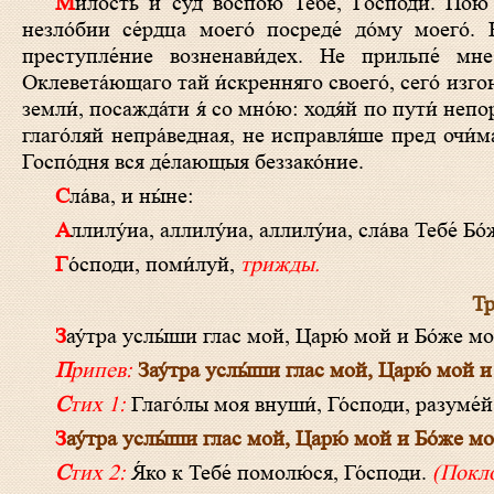
Ми́лость и суд воспою́ Тебе́, Го́споди. Пою́ и разуме́ю в пути́ непоро́чне, когда́ прии́деши ко мне? Прехожда́х в
незло́бии се́рдца моего́ посреде́ до́му моего́
преступле́ние возненави́дех. Не прильпе́ мне
Оклевета́ющаго тай и́скренняго своего́, сего́ изгон
земли́, посажда́ти я́ со мно́ю: ходя́й по пути́ неп
глаго́ляй непра́ведная, не исправля́ше пред очи́ма
Госпо́дня вся де́лающыя беззако́ние.
Сла́ва, и ны́не:
Аллилу́иа, аллилу́иа, аллилу́иа, сла́ва Тебе́ Бо
Го́споди, поми́луй,
трижды.
Тр
Зау́тра услы́ши глас мой, Царю́ мой и Бо́же м
Припев:
Зау́тра услы́ши глас мой, Царю́ мой и
Стих 1:
Глаго́лы моя внуши́, Го́споди, разуме́й
Зау́тра услы́ши глас мой, Царю́ мой и Бо́же мо
Стих 2:
Я́ко к Тебе́ помолю́ся, Го́споди.
(Покл