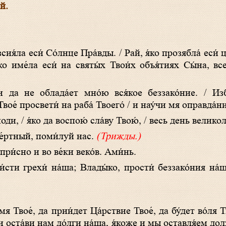
й.
ко име́ла еси́ на святы́х Твои́х объя́тиях Сы́на, все
Твое́ просвети́ на раба́ Твоего́ / и нау́чи мя оправда́
поди, / я́ко да воспою́ сла́ву Твою́, / весь день великол
ме́ртный, поми́луй нас.
(Трижды.)
 при́сно и во ве́ки веко́в. Ами́нь.
 оста́ви нам до́лги на́ша, я́коже и мы оставля́ем до