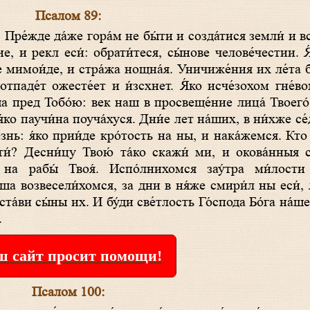
Псалом 89:
ие, и рекл еси́: обрати́теся, сы́нове челове́честии. 
е мимои́де, и стра́жа нощна́я. Уничиже́ния их ле́та бу
 отпаде́т ожесте́ет и и́зсхнет. Я́ко исче́зохом гне́в
ша пред Тобо́ю: век наш в просвеще́ние лица́ Твоего́.
я́ко паучи́на поуча́хуся. Дни́е лет на́ших, в ни́хже се
́знь: я́ко прии́де кро́тость на ны, и нака́жемся. Кто
сти́? Десни́цу Твою́ та́ко скажи́ ми, и окова́нныя 
 на рабы́ Твоя́. Испо́лнихомся зау́тра ми́лости 
ша возвесели́хомся, за дни в ня́же смири́л ны еси́, л
аста́ви сы́ны их. И бу́ди све́тлость Го́спода Бо́га на́ш
.
 сайт просит помощи!
Псалом 100: