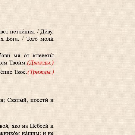
х Бо́га. / Того́ моли́
нием Твои́м.
(Дважды.)
е́пие Твое́.
(Трижды.)
лжнико́м на́шим; и не