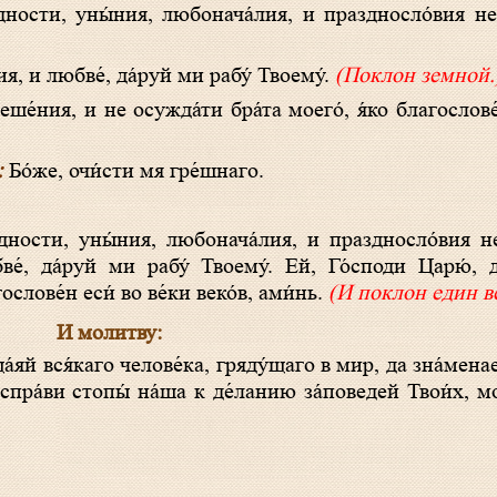
́здности, уны́ния, любонача́лия, и праздносло́вия 
я, и любве́, да́руй ми рабу́ Твоему́.
(Поклон земной.
:
Бо́же, очи́сти мя гре́шнаго.
е́, да́руй ми рабу́ Твоему́. Ей, Го́споди Царю́, д
ослове́н еси́ во ве́ки веко́в, ами́нь.
(И поклон един в
И молитву:
спра́ви стопы́ на́ша к де́ланию за́поведей Твои́х, 