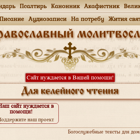
ндарь
Псалтирь
Канонник
Акафистник
Вели
.Писание
Аудиозаписи
На потребу
Жития свя
равославный молитвосл
Сайт нуждается в Вашей помощи!
Для келейного чтения
Наш сайт нуждается в
помощи!
Поддержите наш проект
одробнее...
Богослужебные тексты для до