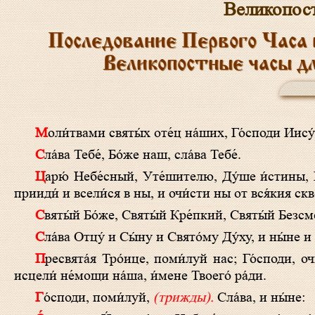
Великопос
Последование Первого Часа 
Великопостные часы д
Моли́твами святы́х оте́ц на́ших, Го́споди Иис
Сла́ва Тебе́, Бо́же наш, сла́ва Тебе́.
Царю́ Небе́сный, Уте́шителю, Ду́ше и́стины, И́же везде́ сый и вся исполня́яй, Сокро́вище благи́х и жи́зни Пода́телю,
прииди́ и всели́ся в ны, и очи́сти ны от вся́кия скве
Святы́й Бо́же, Святы́й Кре́пкий, Святы́й Безс
Сла́ва Отцу́ и Сы́ну и Свято́му Ду́ху, и ны́не и
Пресвята́я Тро́ице, поми́луй нас; Го́споди, очи́сти грехи́ на́ша; Влады́ко, прости́ беззако́ния на́ша; Святы́й, посети́ и
исцели́ не́мощи на́ша, и́мене Твоего́ ра́ди.
Го́споди, поми́луй,
(трижды).
Сла́ва, и ны́не: