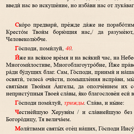
введи́ нас во искуше́ние, но изба́ви нас от лука́ваг
Ско́pо пpедваpи́, пpе́жде да́же не поpабо́тимся вpаго́м,/ ху́лящим Тя и пpетя́щим нам, Хpисте́ Бо́же наш,/ погуби́
Кpесто́м Твои́м боpю́щия нас,/ да pазуме́ют, 
Человеколю́бче.
Го́споди, поми́луй,
40
.
И́же на вся́кое вре́мя и на вся́кий час, на Небеси́ и на земли́, покланя́емый и сла́вимый, Христе́ Бо́же, Долготерпели́ве,
Многоми́лостиве, Многоблагоутро́бне, И́же пра́в
ра́ди бу́дущих благ. Сам, Го́споди, приими́ и на́ш
освяти́, телеса́ очи́сти, помышле́ния испра́ви, мы
святы́ми Твои́ми А́нгелы, да ополче́нием их с
непристу́пныя Твоея́ сла́вы, я́ко благослове́н еси́ во
Го́споди поми́луй,
трижды
. Сла́ва, и ны́не:
Честне́йшую Херуви́м / и сла́внейшую без сравне́ния Серафи́м, / без истле́ния Бо́га Сло́ва ро́ждшую, / су́щую
Богоро́дицу, Тя велича́ем.
Моли́твами святы́х оте́ц на́ших, Го́споди Иис