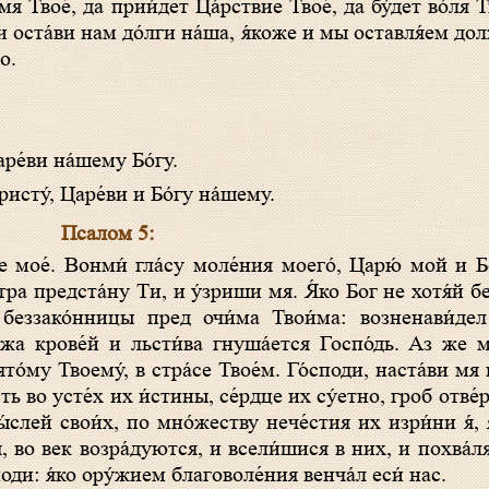
 оста́ви нам до́лги на́ша, я́коже и мы оставля́ем до
о.
ре́ви на́шему Бо́гу.
исту́, Царе́ви и Бо́гу на́шему.
Псалом 5:
тра предста́ну Ти, и у́зриши мя. Я́ко Бог не хотя́й бе
т беззако́нницы пред очи́ма Твои́ма: возненави́де
жа крове́й и льсти́ва гнуша́ется Госпо́дь. Аз же 
то́му Твоему́, в стра́се Твое́м. Го́споди, наста́ви мя
ь во усте́х их и́стины, се́рдце их су́етно, гроб отве́р
ы́слей свои́х, по мно́жеству нече́стия их изри́ни я́,
, во век возра́дуются, и всели́шися в них, и похва́л
оди: я́ко ору́жием благоволе́ния венча́л еси́ нас.