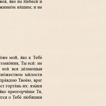
лжнико́м на́шим; и не
ззако́ния, Ты еси́: не
л еси́ вся де́лающыя
мно́жеством ми́лости
 пра́вдою Твое́ю, враг
ст горта́нь их: язы́ки
 я́ко преогорчи́ша Тя,
ятся о Тебе́ лю́бящии