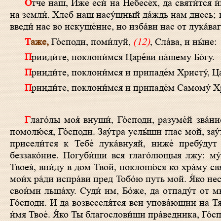
О́тче наш, И́же еси́ на Небесе́х, да святи́тся и́мя Твое́, да прии́дет Ца́рствие Твое́, да бу́дет во́ля Твоя́, я́ко на Небеси́ и
на земли́. Хлеб наш насу́щный да́ждь нам днесь; и
введи́ нас во искуше́ние, но изба́ви нас от лука́ваг
Таже,
Го́споди, поми́луй,
(12)
, Сла́ва, и ны́не:
Прииди́те, поклони́мся Царе́ви на́шему Бо́гу.
Прииди́те, поклони́мся и припаде́м Христу́, Ца
Прииди́те, поклони́мся и припаде́м Самому́ Хр
Глаго́лы моя́ внуши́, Го́споди, разуме́й зва́ние мое́. Вонми́ гла́су моле́ния моего́, Царю́ мой и Бо́же мой, я́ко к Тебе́
помолю́ся, Го́споди. Зау́тра услы́ши глас мой, зау́
присели́тся к Тебе́ лука́внуяй, ниже́ пребу́ду
беззако́ние. Погуби́ши вся глаго́лющыя лжу: му́
Твоея́, вни́ду в дом Твой, поклоню́ся ко хра́му свя
мои́х ра́ди испра́ви пред Тобо́ю путь мой. Я́ко нест
свои́ми льща́ху. Суди́ им, Бо́же, да отпаду́т от м
Го́споди. И да возвеселя́тся вси упова́ющии на Тя
и́мя Твое́. Я́ко Ты благослови́ши пра́ведника, Го́сп