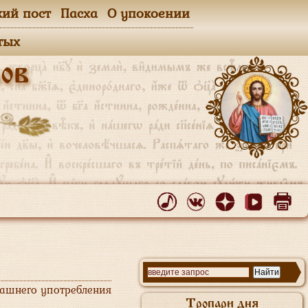
кий пост
Пасха
О упокоении
тых
ов
машнего употребления
Тропари дня