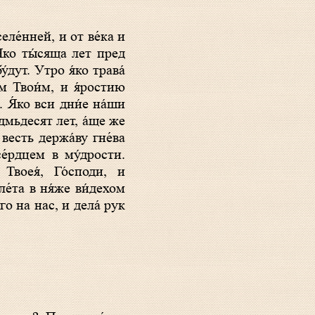
Я́ко ты́сяща лет пред
́дут. Утро я́ко трава́
ом Твои́м, и я́ростию
 Я́ко вси дни́е на́ши
́дмьдесят лет, а́ще же
 весть держа́ву гне́ва
се́рдцем в му́дрости.
Твоея́, Го́споди, и
е́та в ня́же ви́дехом
его на нас, и дела́ рук