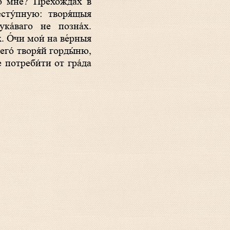
есту́пную: творя́щыя
ка́ваго не позна́х.
. О́чи мои́ на ве́рныя
его́ творя́й горды́ню,
 потреби́ти от гра́да