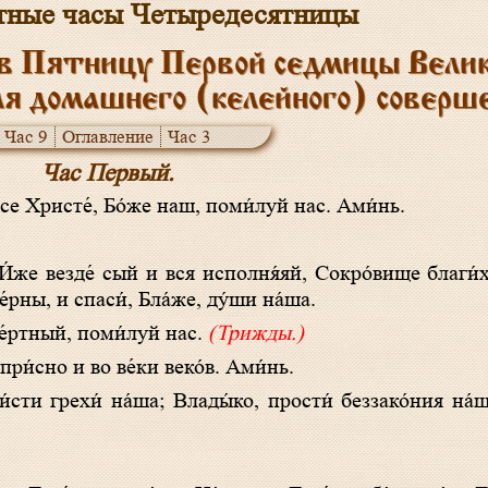
тные часы Четыредесятницы
в Пятницу Первой седмицы Велико
ля домашнего (келейного) соверш
Час 9
Оглавление
Час 3
Час Первый.
у́се Христе́, Бо́же наш, поми́луй нас. Ами́нь.
́рны, и спаси́, Бла́же, ду́ши на́ша.
ме́ртный, поми́луй нас.
(Трижды.)
 при́сно и во ве́ки веко́в. Ами́нь.