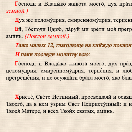
Го́споди и Влады́ко живота́ моего́, дух пра
земной.)
Дух же целому́дрия, смиренному́дрия, терпе́ни
Ей, Го́споди Царю́, да́руй ми зре́ти моя́ прегреше́ния, и не осужда́ти бра́та моего́, я́ко благослове́н еси́ во ве́ки веко́в,
ами́нь.
(Поклон земной.)
Таже малых 12, глаголюще на кийждо поклон
И паки последи молитву всю:
Го́споди и Влады́ко живота́ моего́, дух пра́здности, уны́ния, любонача́лия, и праздносло́вия не даждь ми. Дух же
целому́дрия, смиренному́дрия, терпе́ния, и любв
прегреше́ния, и не осужда́ти бра́та моего́, я́ко благ
Христе́, Све́те И́стинный, просвеща́яй и освяща́яй вся́каго челове́ка, гряду́щаго в мир, да зна́менается на нас свет лица́
Твоего́, да в нем у́зрим Свет Непристу́пный: и и
Твоея́ Ма́тере, и всех Твои́х святы́х, ами́нь.