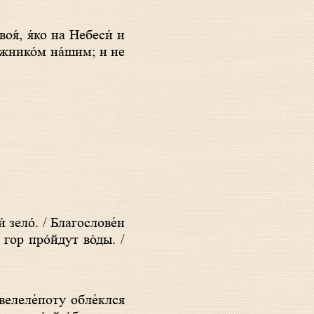
лжнико́м на́шим; и не
 гор про́йдут во́ды. /