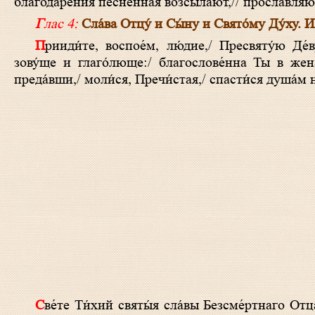
благодаре́ния пе́сненная возсыла́ют,// прославля́
Глас 4:
Сла́ва Отцу́ и Сы́ну и Свято́му Ду́ху. И 
Прииди́те, воспое́м, лю́дие,/ Пресвяту́ю Де́ву Чи́стую,/ из Нея́же неизрече́нно про́йде,/ вопло́щся, Сло́во О́тчее,/
зову́ще и глаго́люще:/ благослове́нна Ты в жена́
преда́вши,/ моли́ся, Пречи́стая,/ спасти́ся душа́м 
Све́те Ти́хий святы́я сла́вы Безсме́ртнаго Отца́ Небе́снаго, Свята́го, Блаже́ннаго, Иису́се Христе́! Прише́дше на за́пад