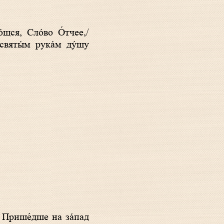
 святы́м рука́м ду́шу