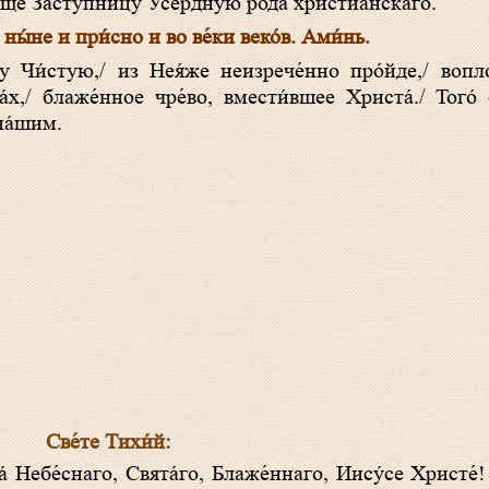
юще Засту́пницу Усе́рдную ро́да христиа́нскаго.
ны́не и при́сно и во ве́ки веко́в. Ами́нь.
х,/ блаже́нное чре́во, вмести́вшее Христа́./ Того́
на́шим.
Све́те Тихи́й: