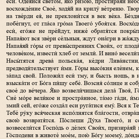
еси́. Одея́йся све́том, я́ко ри́зою, простира́яй не́
восхожде́ние Свое́, ходя́й на крилу́ ве́треню. Твор
на тве́рди ея́, не преклони́тся в век ве́ка. Бе́здн
побе́гнут, от гла́са гро́ма Твоего́ убоя́тся. Восхо́
еси́, eго́же не пре́йдут, ниже́ обратя́тся покры
Напая́ют вся зве́ри се́льныя, ждут она́гри в жа́жду
Напая́яй го́ры от превы́спренних Свои́х, от плода́
челове́ком, извести́ хлеб от земли́. И вино́ весели́т
Насы́тятся древа́ польска́я, ке́дри Лива́нсти
предводи́тельствует и́ми. Го́ры высо́кия еле́нем, к
за́пад свой. Положи́л еси́ тму, и бысть нощь, в 
взыска́ти от Бо́га пи́щу себе́. Возсия́ со́лнце и соб
свое́ до ве́чера. Я́ко возвели́чишася дела́ Твоя́, 
Сие́ мо́ре вели́кое и простра́нное, та́мо га́ди, и́
змий сей, eго́же созда́л еси руга́тися eму́. Вся к Те
Тебе́ ру́ку вся́ческая испо́лнятся бла́гости, отвра
свою́ возвратя́тся. По́слеши Ду́ха Твоего́, и с
возвесели́тся Госпо́дь о де́лех Свои́х, призира́яй 
Го́сподеви в животе́ мое́м, пою́ Бо́гу моему́, до́н