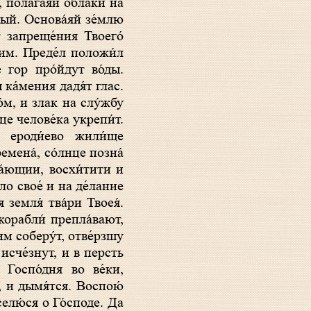
, полага́яй о́блаки на
нный. Основа́яй зе́млю
от запреще́ния Твоего́
́ им. Преде́л положи́л
́ гор про́йдут во́ды.
 ка́мения дадя́т глас.
о́м, и злак на слу́жбу
дце челове́ка укрепи́т.
я, ероди́ево жили́ще
емена́, со́лнце позна́
ка́ющии, восхи́тити и
́ло свое́ и на де́лание
 земля́ тва́ри Твоея́.
 корабли́ препла́вают,
 им соберу́т, отве́рзшу
 исче́знут, и в персть
 Госпо́дня во ве́ки,
м, и дымя́тся. Воспою́
селю́ся о Го́споде. Да