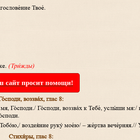
агослове́ние Твое́.
́же.
(Три́жды)
 сайт просит помощи!
Го́споди, воззва́х, глас 8:
о́споди.
 Тобо́ю,/ воздея́ние руку́ мое́ю/ – же́ртва вече́рняя.//
Стихи́ры, глас 8: