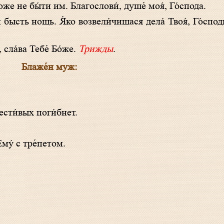
оже не бы́ти им. Благослови́, душе́ моя́, Го́спода.
 сла́ва Тебе́ Бо́же.
Трижды
.
Блаже́н муж:
ести́вых поги́бнет.
Ему́ с тре́петом.