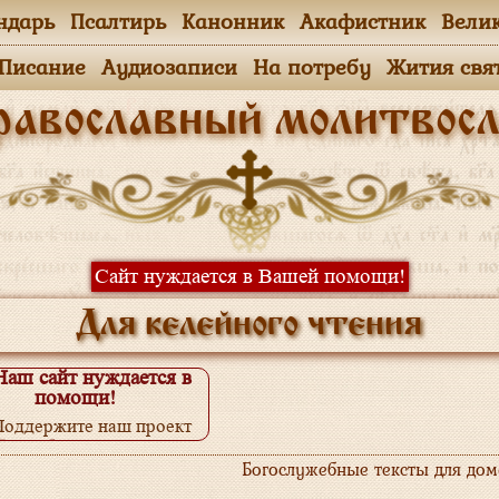
ндарь
Псалтирь
Канонник
Акафистник
Вели
.Писание
Аудиозаписи
На потребу
Жития свя
равославный молитвосл
Сайт нуждается в Вашей помощи!
Для келейного чтения
Наш сайт нуждается в
помощи!
Поддержите наш проект
одробнее...
Богослужебные тексты для до