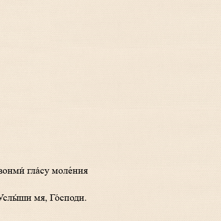
 Услы́ши мя, Го́споди.