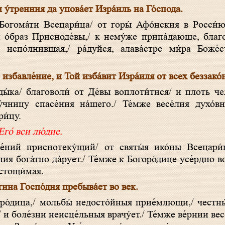
 у́тренния да упова́ет Изра́иль на Го́спода.
́й о́браз Присноде́вы,/ к нему́же припа́дающе, благ
 испо́лнившая,/ ра́дуйся, алава́стре ми́ра Боже́ст
́ избавле́ние, и Той изба́вит Изра́иля от всех беззако́н
чницу спасе́ния на́шего./ Те́мже весе́лия духо́в
ри́цу.
Его́ вси лю́дие.
ния бога́тно да́рует./ Те́мже к Богоро́дице усе́рдно во
истощи́мая.
стина Госпо́дня пребыва́ет во век.
и боле́зни неисце́льныя врачу́ет./ Те́мже ве́рнии вес