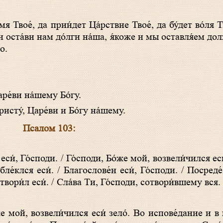
 оста́ви нам до́лги на́ша, я́коже и мы оставля́ем до
о.
ре́ви на́шему Бо́гу.
исту́, Царе́ви и Бо́гу на́шему.
Псалом 103:
ле́клся еси́. / Благослове́н еси́, Го́споди. / Посреде́
твори́л еси́. / Сла́ва Ти, Го́споди, сотвори́вшему вся.