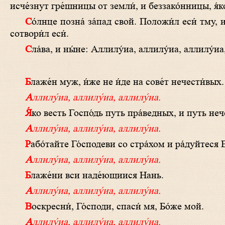
исче́знут гре́шницы от земли́, и беззако́нницы, я́к
Со́лнце позна́ за́пад свой. Положи́л еси́ тму, и бысть нощь. Я́ко возвели́чишася дела́ Твоя́, Го́споди, вся прему́дростию
сотвори́л еси́.
Сла́ва, и ны́не: Аллилу́иа, аллилу́иа, аллилу́иа,
Блаже́н муж, и́же не и́де на сове́т нечести́вых.
Аллилу́иа, аллилу́иа, аллилу́иа.
Я́ко весть Госпо́дь путь пра́ведных, и путь неч
Аллилу́иа, аллилу́иа, аллилу́иа.
Рабо́тайте Го́сподеви со стра́хом и ра́дуйтеся 
Аллилу́иа, аллилу́иа, аллилу́иа.
Блаже́ни вси наде́ющиися Нань.
Аллилу́иа, аллилу́иа, аллилу́иа.
Воскресни́, Го́споди, спаси́ мя, Бо́же мой.
Аллилу́иа, аллилу́иа, аллилу́иа.