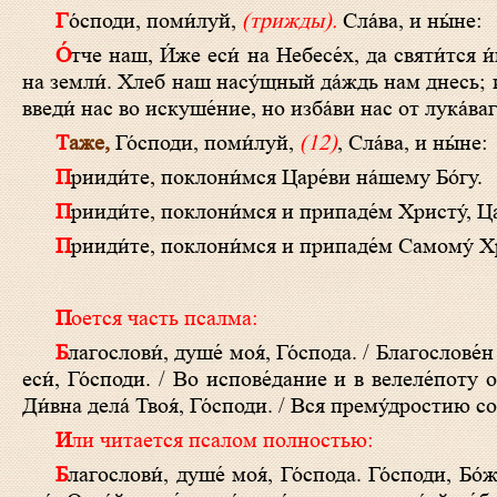
Го́споди, поми́луй,
(трижды).
Сла́ва, и ны́не:
О́тче наш, И́же еси́ на Небесе́х, да святи́тся и́мя Твое́, да прии́дет Ца́рствие Твое́, да бу́дет во́ля Твоя́, я́ко на Небеси́ и
на земли́. Хлеб наш насу́щный да́ждь нам днесь; и
введи́ нас во искуше́ние, но изба́ви нас от лука́ваг
Таже,
Го́споди, поми́луй,
(12)
, Сла́ва, и ны́не:
Прииди́те, поклони́мся Царе́ви на́шему Бо́гу.
Прииди́те, поклони́мся и припаде́м Христу́, Ца
Прииди́те, поклони́мся и припаде́м Самому́ Хр
Поется часть псалма:
Благослови́, душе́ моя́, Го́спода. / Благослове́н еси́, Го́споди. / Го́споди, Бо́же мой, возвели́чился еси́ зело́. / Благослове́н
еси́, Го́споди. / Во испове́дание и в велеле́поту об
Ди́вна дела́ Твоя́, Го́споди. / Вся прему́дростию со
Или читается псалом полностью:
Благослови́, душе́ моя́, Го́спода. Го́споди, Бо́же мой, возвели́чился еси́ зело́. Во испове́дание и в велеле́поту обле́клся