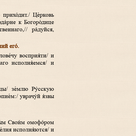
ода́рне к Богоро́дице
веннаго,// ра́дуйся,
ий eго́.
наго исполня́емся/ и
пие́м:/ уврачу́й я́звы
е́лия исполня́ются/ и