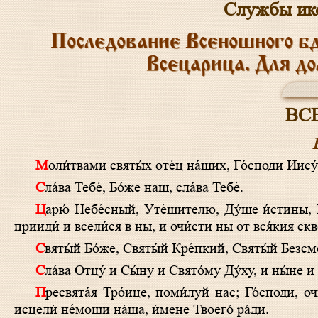
Службы ик
Последование Всеношного б
Всецарица. Для д
ВС
Моли́твами святы́х оте́ц на́ших, Го́споди Иис
Сла́ва Тебе́, Бо́же наш, сла́ва Тебе́.
Царю́ Небе́сный, Уте́шителю, Ду́ше и́стины, И́же везде́ сый и вся исполня́яй, Сокро́вище благи́х и жи́зни Пода́телю,
прииди́ и всели́ся в ны, и очи́сти ны от вся́кия скве
Святы́й Бо́же, Святы́й Кре́пкий, Святы́й Безс
Сла́ва Отцу́ и Сы́ну и Свято́му Ду́ху, и ны́не и
Пресвята́я Тро́ице, поми́луй нас; Го́споди, очи́сти грехи́ на́ша; Влады́ко, прости́ беззако́ния на́ша; Святы́й, посети́ и
исцели́ не́мощи на́ша, и́мене Твоего́ ра́ди.