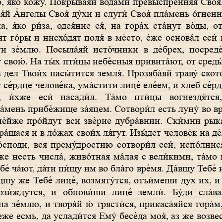
бо, я́ко ко́жу. Покрыва́яй вода́ми превы́спренняя Своя́
я́й А́нгелы Своя́ ду́хи и слуги́ Своя́ пла́мень о́гне
а, я́ко ри́за, одея́ние ея́, на гора́х ста́нут во́ды, 
дят го́ры и нисхо́дят поля́ в ме́сто, е́же основа́л еси
́ти зе́млю. Посыла́яй исто́чники в де́брех, посреде
 свою́. На ты́х пти́цы небе́сныя привита́ют, от среды́
 дел Твои́х насы́тится земля́. Прозяба́яй траву́ скот
 се́рдце челове́ка, ума́стити лице́ еле́ем, и хлеб се́р
и, и́хже еси́ насади́л. Та́мо пти́цы вогнездя́тс
а́мень прибе́жище за́яцем. Сотвори́л есть луну́ во вр
не́йже про́йдут вси зве́рие дубра́внии. Ски́мни ры
ра́шася и в ло́жах свои́х ля́гут. Изы́дет челове́к на де
Го́споди, вся прему́дростию сотвори́л еси́, испо́лнися
мже несть числа́, живо́тная ма́лая с вели́кими, та́мо
бе́ ча́ют, да́ти пи́щу им во бла́го вре́мя. Да́вшу Тебе́
́щшу же Тебе́ лице́, возмяту́тся, отъи́меши дух их, и
ози́ждутся, и обнови́ши лице́ земли́. Бу́ди сла́ва
на зе́млю, и творя́й ю́ трясти́ся, прикаса́яйся гора́
деже есмь, да услади́тся Ему́ бесе́да моя́, аз же возве