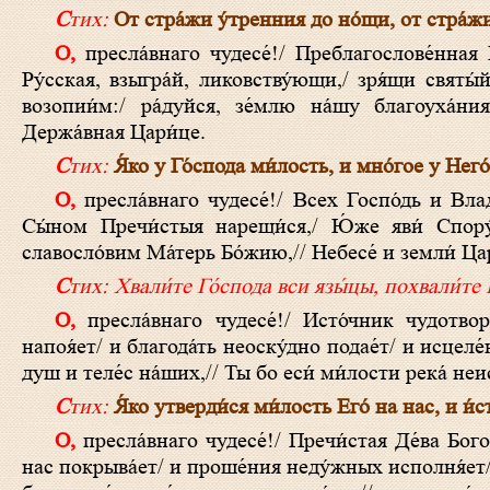
Стих:
От стра́жи у́тренния до но́щи, от стра́жи
О, пресла́внаго чудесе́!/ Преблагослове́нная Богома́ти Всецари́ца/ от горы́ Афо́нския в Росси́ю прихо́дит./ Це́рковь
Ру́сская, взыгра́й, ликовству́ющи,/ зря́щи святы
возопии́м:/ ра́дуйся, зе́млю на́шу благоуха́ния
Держа́вная Цари́це.
Стих:
Я́ко у Го́спода ми́лость, и мно́гое у Него
О, пресла́внаго чудесе́!/ Всех Госпо́дь и Влады́ка/ благоволи́ от Де́вы воплоти́тися/ и плоть челове́чу восприя́ти/ и
Сы́ном Пречи́стыя нарещи́ся,/ Ю́же яви́ Спору́
славосло́вим Ма́терь Бо́жию,// Небесе́ и земли́ Ца
Стих:
Хвали́те Го́спода вси язы́цы, похвали́те 
О, пресла́внаго чудесе́!/ Исто́чник чудотворе́ний приснотеку́щий/ от святы́я ико́ны Всецари́цы/ зе́млю Ру́сскую
напоя́ет/ и благода́ть неоску́дно подае́т/ и исцеле́
душ и теле́с на́ших,// Ты бо еси́ ми́лости река́ не
Стих:
Я́ко утверди́ся ми́лость Его́ на нас, и и́
О, пресла́внаго чудесе́!/ Пречи́стая Де́ва Богоро́дица,/ мольбы́ недосто́йныя прие́млющи,/ честны́м Свои́м омофо́ром
нас покрыва́ет/ и проше́ния неду́жных исполня́ет/ 