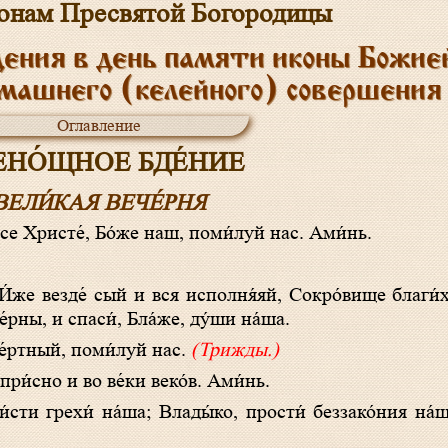
онам Пресвятой Богородицы
дения в день памяти иконы Божи
омашнего (келейного) совершения
Оглавление
ЕНО́ЩНОЕ БДЕ́НИЕ
ВЕЛИ́КАЯ ВЕЧЕ́РНЯ
у́се Христе́, Бо́же наш, поми́луй нас. Ами́нь.
́рны, и спаси́, Бла́же, ду́ши на́ша.
ме́ртный, поми́луй нас.
(Трижды.)
 при́сно и во ве́ки веко́в. Ами́нь.