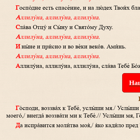
Госпо́дне есть спасе́ние, и на лю́дех Твои́х бл
Аллилу́иа, аллилу́иа, аллилу́иа.
Сла́ва Отцу́ и Сы́ну и Свято́му Духу.
Аллилу́иа, аллилу́иа, аллилу́иа.
И ны́не и при́сно и во ве́ки веко́в. Ами́нь.
Аллилу́иа, аллилу́иа, аллилу́иа.
Аллилу́иа, аллилу́иа, аллилу́иа, сла́ва Тебе́ Бо
Наш
Го́споди, воззва́х к Тебе́, услы́ши мя./ Услы́ши мя, Го́споди./ Го́споди, воззва́х к Тебе́, услы́ши мя:/ вонми́ гла́су моле́ния
моего́,/ внегда́ воззва́ти ми к Тебе́.// Услы́ши мя, Г
Да испра́вится моли́тва моя́,/ я́ко кади́ло пред