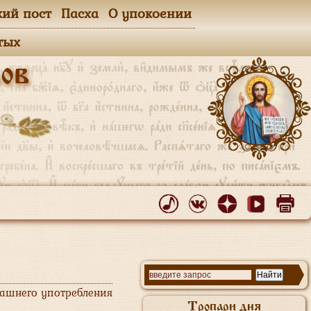
кий пост
Пасха
О упокоении
тых
ов
машнего употребления
Тропари дня