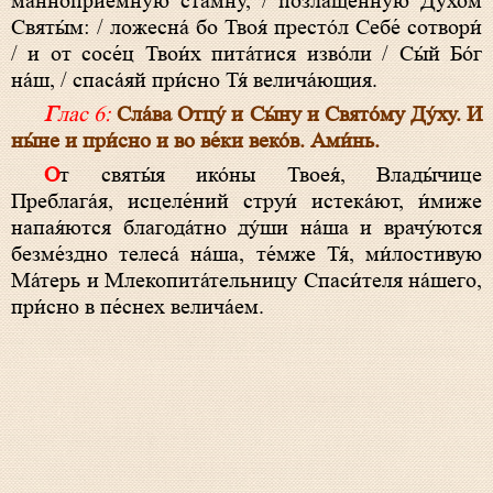
манноприе́мную ста́мну, / позлаще́нную Ду́хом
Святы́м: / ложесна́ бо Твоя́ престо́л Себе́ сотвори́
/ и от сосе́ц Твои́х пита́тися изво́ли / Сы́й Бо́г
на́ш, / спаса́яй при́сно Тя́ велича́ющия.
Глас 6:
Сла́ва Отцу́ и Сы́ну и Свято́му Ду́ху. И
ны́не и при́сно и во ве́ки веко́в. Ами́нь.
От святы́я ико́ны Твоея́, Влады́чице
Преблага́я, исцеле́ний струи́ истека́ют, и́миже
напая́ются благода́тно ду́ши на́ша и врачу́ются
безме́здно телеса́ на́ша, те́мже Тя́, ми́лостивую
Ма́терь и Млекопита́тельницу Спаси́теля на́шего,
при́сно в пе́снех велича́ем.