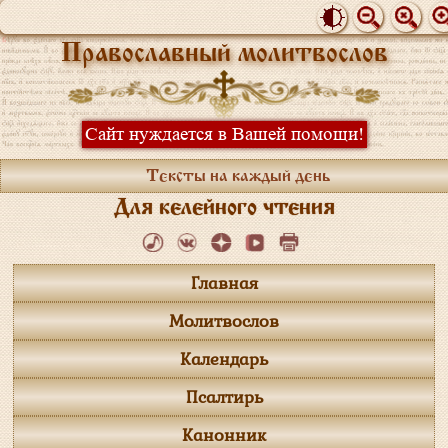
Православный молитвослов
Сайт нуждается в Вашей помощи!
Тексты на каждый день
Для келейного чтения
Главная
Молитвослов
Календарь
Псалтирь
Канонник