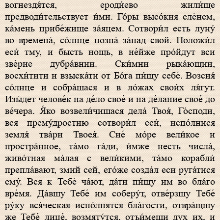
вогнездя́тся, ероди́ево жили́ще
предводи́тельствует и́ми. Го́ры высо́кия еле́нем,
ка́мень прибе́жище за́яцем. Сотвори́л есть луну́
во времена́, со́лнце позна́ за́пад свой. Положи́л
еси́ тму, и бысть нощь, в не́йже про́йдут вси
зве́рие дубра́внии. Ски́мни рыка́ющии,
восхи́тити и взыска́ти от Бо́га пи́щу себе́. Возсия́
со́лнце и собра́шася и в ло́жах свои́х ля́гут.
Изы́дет челове́к на де́ло свое́ и на де́лание свое́ до
ве́чера. Я́ко возвели́чишася дела́ Твоя́, Го́споди,
вся прему́дростию сотвори́л еси́, испо́лнися
земля́ тва́ри Твоея́. Сие́ мо́ре вели́кое и
простра́нное, та́мо га́ди, и́мже несть числа́,
живо́тная ма́лая с вели́кими, та́мо корабли́
препла́вают, змий сей, eго́же созда́л еси руга́тися
eму́. Вся к Тебе́ ча́ют, да́ти пи́щу им во бла́го
вре́мя. Да́вшу Тебе́ им соберу́т, отве́рзшу Тебе́
ру́ку вся́ческая испо́лнятся бла́гости, отвра́щшу
же Тебе́ лице́, возмяту́тся, отъи́меши дух их, и