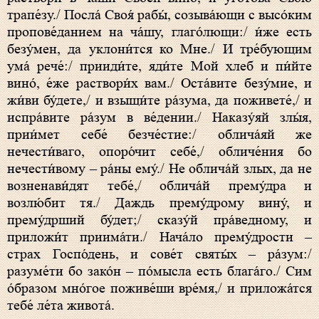
трапе́зу./ Посла́ Своя́ рабы́, созыва́ющи с высо́ким
пропове́данием на ча́шу, глаго́лющи:/ и́же есть
безу́мен, да уклони́тся ко Мне./ И тре́бующим
ума́ рече́:/ прииди́те, яди́те Мой хлеб и пи́йте
вино́, е́же раствори́х вам./ Оста́вите безу́мие, и
жи́ви бу́дете,/ и взыщи́те ра́зума, да поживете́,/ и
испра́вите ра́зум в ве́дении./ Наказу́яй злы́я,
прии́мет себе́ безче́стие:/ облича́яй же
нечести́ваго, опоро́чит себе́,/ обличе́ния бо
нечести́вому – ра́ны ему́./ Не облича́й злых, да не
возненави́дят тебе́,/ облича́й прему́дра и
возлю́бит тя./ Даждь прему́дрому вину́, и
прему́дрший бу́дет;/ сказу́й пра́ведному, и
приложи́т приима́ти./ Нача́ло прему́дрости –
страх Госпо́день, и сове́т святы́х – ра́зум:/
разуме́ти бо зако́н – по́мысла есть блага́го./ Сим
о́бразом мно́гое поживе́ши вре́мя,/ и приложа́тся
тебе́ ле́та живота́.