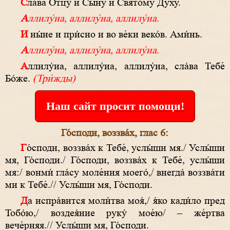
Сла́ва Отцу́ и Сы́ну и Свято́му Духу.
Аллилу́иа, аллилу́иа, аллилу́иа.
И ны́не и при́сно и во ве́ки веко́в. Ами́нь.
Аллилу́иа, аллилу́иа, аллилу́иа.
Аллилу́иа, аллилу́иа, аллилу́иа, сла́ва Тебе́
Бо́же.
(Три́жды)
Наш сайт просит помощи!
Го́споди, воззва́х, глас 6:
Го́споди, воззва́х к Тебе́, услы́ши мя./ Услы́ши
мя, Го́споди./ Го́споди, воззва́х к Тебе́, услы́ши
мя:/ вонми́ гла́су моле́ния моего́,/ внегда́ воззва́ти
ми к Тебе́.// Услы́ши мя, Го́споди.
Да испра́вится моли́тва моя́,/ я́ко кади́ло пред
Тобо́ю,/ воздея́ние руку́ мое́ю/ – же́ртва
вече́рняя.// Услы́ши мя, Го́споди.