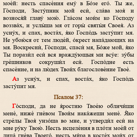
мое́й: несть спасе́ния eму́ в Бо́зе eго́. Ты же,
Го́споди, Засту́пник мой еси́, сла́ва моя́ и
вознося́й главу́ мою́. Гла́сом мои́м ко Го́споду
воззва́х, и услы́ша мя от горы́ святы́я Своея́. Аз
усну́х, и спах, воста́х, я́ко Госпо́дь засту́пит мя.
Не убою́ся от тем люде́й, о́крест напа́дающих на
мя. Воскресни́, Го́споди, спаси́ мя, Бо́же мой, я́ко
Ты порази́л еси́ вся вражду́ющыя ми всу́е: зу́бы
гре́шников сокруши́л еси́. Госпо́дне есть
спасе́ние, и на лю́дех Твои́х благослове́ние Твое́.
Аз усну́х, и спах, воста́х, я́ко Госпо́дь
засту́пит мя.
Псалом 37:
Го́споди, да не я́ростию Твое́ю обличи́ши
мене́, ниже́ гне́вом Твои́м нака́жеши мене́. Я́ко
стре́лы Твоя́ унзо́ша во мне, и утверди́л еси́ на
мне ру́ку Твою́. Несть исцеле́ния в пло́ти мое́й от
лица́ гне́ва Твоего́, несть ми́ра в косте́х мои́х от