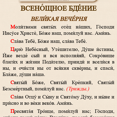
ВСЕНО́ЩНОЕ БДЕ́НИЕ
ВЕЛИ́КАЯ ВЕЧЕ́РНЯ
Моли́твами святы́х оте́ц на́ших, Го́споди
Иису́се Христе́, Бо́же наш, поми́луй нас. Ами́нь.
Сла́ва Тебе́, Бо́же наш, сла́ва Тебе́.
Царю́ Небе́сный, Уте́шителю, Ду́ше и́стины,
И́же везде́ сый и вся исполня́яй, Сокро́вище
благи́х и жи́зни Пода́телю, прииди́ и всели́ся в
ны, и очи́сти ны от вся́кия скве́рны, и спаси́,
Бла́же, ду́ши на́ша.
Святы́й Бо́же, Святы́й Кре́пкий, Святы́й
Безсме́ртный, поми́луй нас.
(Трижды.)
Сла́ва Отцу́ и Сы́ну и Свято́му Ду́ху, и ны́не и
при́сно и во ве́ки веко́в. Ами́нь.
Пресвята́я Тро́ице, поми́луй нас; Го́споди,