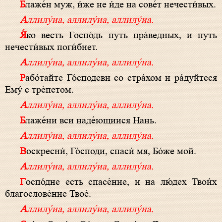
Блаже́н муж, и́же не и́де на сове́т нечести́вых.
Аллилу́иа, аллилу́иа, аллилу́иа.
Я́ко весть Госпо́дь путь пра́ведных, и путь
нечести́вых поги́бнет.
Аллилу́иа, аллилу́иа, аллилу́иа.
Рабо́тайте Го́сподеви со стра́хом и ра́дуйтеся
Ему́ с тре́петом.
Аллилу́иа, аллилу́иа, аллилу́иа.
Блаже́ни вси наде́ющиися Нань.
Аллилу́иа, аллилу́иа, аллилу́иа.
Воскресни́, Го́споди, спаси́ мя, Бо́же мой.
Аллилу́иа, аллилу́иа, аллилу́иа.
Госпо́дне есть спасе́ние, и на лю́дех Твои́х
благослове́ние Твое́.
Аллилу́иа, аллилу́иа, аллилу́иа.