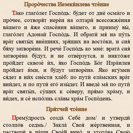
Прoро́чества Иезеки́илева чте́ние
Та́ко глаго́лет Госпо́дь: бу́дет от дне́ осма́го и
про́чее, сотворя́т иере́и на олтари́ всесожже́ния
ва́шего и я́же спасе́ния ва́шего, и прииму́ вы́,
глаго́лет Адонаи́ Госпо́дь. И обрати́ мя́ на пу́ть
вра́т святы́х вне́шних, зря́щих на восто́ки, и сия́
бя́ху затворе́на. И рече́ Госпо́дь ко мне́: врата́ сия́
затворе́на бу́дут, и не отве́рзутся, и никто́же
про́йдет сквозе́ и́х, я́ко Госпо́дь Бо́г Изра́илев
про́йдет и́ми, и бу́дут затворе́на. Яко игу́мен
ся́дет в ни́х сне́сти хле́б: по пути́ ела́мских вра́т
вни́дет, и по пути́ его́ изы́дет. И введе́ мя́ по пути́
вра́т святы́х, су́щих к се́веру, пря́мо хра́му, и
ви́дех, и се́ испо́лнь сла́вы хра́м Госпо́день.
При́тчей чте́ние
Прему́дрость созда́ Себе́ дом/ и утверди́
столпо́в седмь./ Закла́ Своя́ же́ртвенная, и
раствори́ в ча́ши Свое́й вино́, и угото́ва Свою́