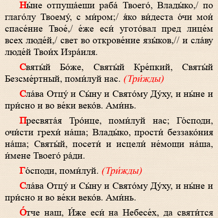
Ны́не отпуща́еши раба́ Твоего́, Влады́ко,/ по
глаго́лу Твоему́, с ми́ром;/ я́ко ви́деста о́чи мои́
спасе́ние Твое́,/ е́же еси́ угото́вал пред лице́м
всех люде́й,/ свет во открове́ние язы́ков,// и сла́ву
люде́й Твои́х Изра́иля.
Святы́й Бо́же, Святы́й Кре́пкий, Святы́й
Безсме́ртный, поми́луй нас.
(Три́жды)
Сла́ва Отцу́ и Сы́ну и Свято́му Ду́ху, и ны́не и
при́сно и во ве́ки веко́в. Ами́нь.
Пресвята́я Тро́ице, поми́луй нас; Го́споди,
очи́сти грехи́ на́ша; Влады́ко, прости́ беззако́ния
на́ша; Святы́й, посети́ и исцели́ не́мощи на́ша,
и́мене Твоего́ ра́ди.
Го́споди, поми́луй.
(Три́жды)
Сла́ва Отцу́ и Сы́ну и Свято́му Ду́ху, и ны́не и
при́сно и во ве́ки веко́в. Ами́нь.
О́тче наш, И́же еси́ на Небесе́х, да святи́тся