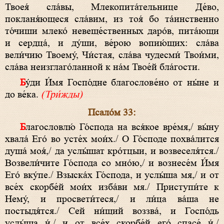
Твоея́ сла́вы, Млекопита́тельнице Де́во,
покланя́ющеся сла́вим, из тоя́ бо та́инственно
то́чиши млеко́ невеще́ственных даро́в, пита́ющи
и сердца́, и ду́ши, ве́рою вопию́щих: сла́ва
вели́чию Твоему́, Чи́стая, сла́ва чудесми́ Твои́ми,
сла́ва неизглаго́ланной к на́м Твое́й бла́гости.
Бу́ди И́мя Госпо́дне благослове́но от ны́не и
до ве́ка.
(Три́жды)
Псало́м 33:
Благословлю́ Го́спода на вся́кое вре́мя,/ вы́ну
хвала́ Его́ во усте́х мои́х./ О Го́споде похва́лится
душа́ моя́,/ да услы́шат кро́тцыи, и возвеселя́тся./
Возвели́чите Го́спода со мно́ю,/ и вознесе́м И́мя
Его́ вку́пе./ Взыска́х Го́спода, и услы́ша мя,/ и от
все́х скорбе́й мои́х изба́ви мя./ Приступи́те к
Нему́, и просвети́теся,/ и ли́ца ва́ша не
постыдя́тся./ Сей ни́щий воззва́, и Госпо́дь
услы́ша и́,/ и от все́х скорбе́й его́ спасе́ и́./