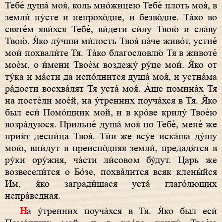
Тебе́ душа́ моя́, коль мно́жицею Тебе́ плоть моя́, в
земли́ пу́сте и непрохо́дне, и безво́дне. Та́ко во
святе́м яви́хся Тебе́, ви́дети си́лу Твою́ и сла́ву
Твою́. Я́ко лу́чши ми́лость Твоя́ па́че живо́т, устне́
мои́ похвали́те Тя. Та́ко благословлю́ Тя в животе́
мое́м, о и́мени Твое́м воздежу́ ру́це мои́. Я́ко от
ту́ка и ма́сти да испо́лнится душа́ моя́, и устна́ма
ра́дости восхва́лят Тя уста́ моя́. А́ще помина́х Тя
на посте́ли мое́й, на у́тренних поуча́хся в Тя. Я́ко
был еси́ Помо́щник мой, и в кро́ве крилу́ Твое́ю
возра́дуюся. Прильпе́ душа́ моя́ по Тебе́, мене́ же
прия́т десни́ца Твоя́. Ти́и же всу́е иска́ша ду́шу
мою́, вни́дут в преиспо́дняя земли́, предадя́тся в
ру́ки ору́жия, ча́сти ли́совом бу́дут. Царь же
возвесели́тся о Бо́зе, похва́лится всяк клены́йся
Им, я́ко загради́шася уста́ глаго́лющих
непра́ведная.
На у́тренних поуча́хся в Тя. Я́ко был еси́