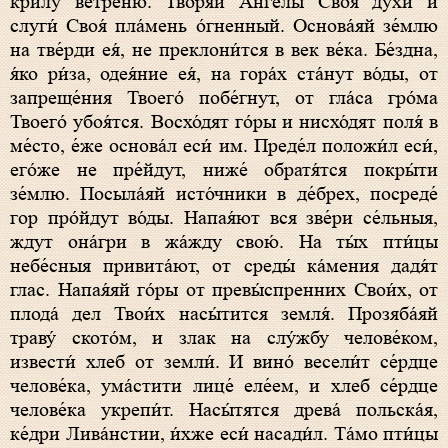
крилу́ ве́треню. Творя́й А́нгелы Своя́ ду́хи и
слуги́ Своя́ пла́мень о́гненный. Основа́яй зе́млю
на тве́рди ея́, не преклони́тся в век ве́ка. Бе́здна,
я́ко ри́за, одея́ние ея́, на гора́х ста́нут во́ды, от
запреще́ния Твоего́ побе́гнут, от гла́са гро́ма
Твоего́ убоя́тся. Восхо́дят го́ры и нисхо́дят поля́ в
ме́сто, е́же основа́л еси́ им. Преде́л положи́л еси́,
eго́же не пре́йдут, ниже́ обратя́тся покры́ти
зе́млю. Посыла́яй исто́чники в де́брех, посреде́
гор про́йдут во́ды. Напая́ют вся зве́ри се́льныя,
ждут она́гри в жа́жду свою́. На ты́х пти́цы
небе́сныя привита́ют, от среды́ ка́мения дадя́т
глас. Напая́яй го́ры от превы́спренних Свои́х, от
плода́ дел Твои́х насы́тится земля́. Прозяба́яй
траву́ ското́м, и злак на слу́жбу челове́ком,
извести́ хлеб от земли́. И вино́ весели́т се́рдце
челове́ка, ума́стити лице́ еле́ем, и хлеб се́рдце
челове́ка укрепи́т. Насы́тятся древа́ польска́я,
ке́дри Лива́нстии, и́хже еси́ насади́л. Та́мо пти́цы