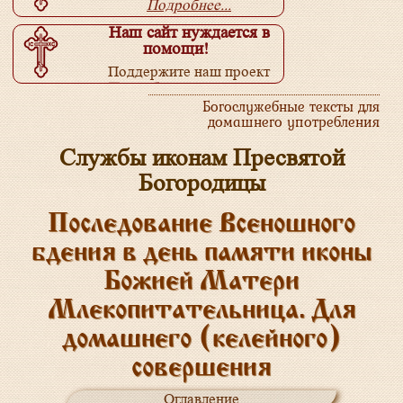
Подробнее...
Наш сайт нуждается в
помощи!
Поддержите наш проект
Подробнее...
Богослужебные тексты для
домашнего употребления
Службы иконам Пресвятой
Богородицы
Последование Всеношного
бдения в день памяти иконы
Божией Матери
Млекопитательница. Для
домашнего (келейного)
совершения
Оглавление