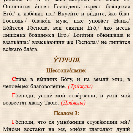
Ополчи́тся а́нгел Госпо́день о́крест боя́щихся
Его́,/ и изба́вит их./ Вкуси́те и ви́дите, я́ко благ
Госпо́дь:/ блаже́н муж, и́же упова́ет Нань./
Бо́йтеся Го́спода, вси́ святи́и Его́,/ я́ко несть
лише́ния боя́щимся Его́./ Бога́тии обнища́ша и
взалка́ша:/ взыска́ющии же Го́спода// не лиша́тся
вся́каго бла́га.
У́ТРЕНЯ.
Шестопса́лмие:
Сла́ва в вы́шних Бо́гу, и на земли́ мир, в
челове́цех благоволе́ние.
(Три́жды)
Го́споди, устне́ мои́ отве́рзеши, и уста́ моя́
возвестя́т хвалу́ Твою́.
(Два́жды)
Псалом 3:
Го́споди, что ся умно́жиша стужа́ющии ми́?
Мно́зи востаю́т на мя, мно́зи глаго́лют души́