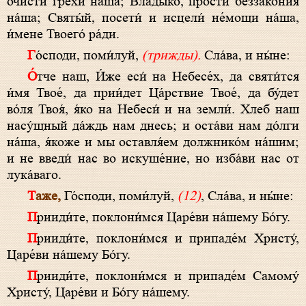
очи́сти грехи́ на́ша; Влады́ко, прости́ беззако́ния
на́ша; Святы́й, посети́ и исцели́ не́мощи на́ша,
и́мене Твоего́ ра́ди.
Го́споди, поми́луй,
(трижды).
Сла́ва, и ны́не:
О́тче наш, И́же еси́ на Небесе́х, да святи́тся
и́мя Твое́, да прии́дет Ца́рствие Твое́, да бу́дет
во́ля Твоя́, я́ко на Небеси́ и на земли́. Хлеб наш
насу́щный да́ждь нам днесь; и оста́ви нам до́лги
на́ша, я́коже и мы оставля́ем должнико́м на́шим;
и не введи́ нас во искуше́ние, но изба́ви нас от
лука́ваго.
Таже,
Го́споди, поми́луй,
(12)
, Сла́ва, и ны́не:
Прииди́те, поклони́мся Царе́ви на́шему Бо́гу.
Прииди́те, поклони́мся и припаде́м Христу́,
Царе́ви на́шему Бо́гу.
Прииди́те, поклони́мся и припаде́м Самому́
Христу́, Царе́ви и Бо́гу на́шему.