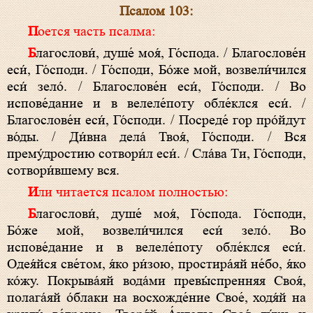
Псалом 103:
Поется часть псалма:
Благослови́, душе́ моя́, Го́спода. / Благослове́н
еси́, Го́споди. / Го́споди, Бо́же мой, возвели́чился
еси́ зело́. / Благослове́н еси́, Го́споди. / Во
испове́дание и в велеле́поту обле́клся еси́. /
Благослове́н еси́, Го́споди. / Посреде́ гор про́йдут
во́ды. / Ди́вна дела́ Твоя́, Го́споди. / Вся
прему́дростию сотвори́л еси́. / Сла́ва Ти, Го́споди,
сотвори́вшему вся.
Или читается псалом полностью:
Благослови́, душе́ моя́, Го́спода. Го́споди,
Бо́же мой, возвели́чился еси́ зело́. Во
испове́дание и в велеле́поту обле́клся еси́.
Одея́йся све́том, я́ко ри́зою, простира́яй не́бо, я́ко
ко́жу. Покрыва́яй вода́ми превы́спренняя Своя́,
полага́яй о́блаки на восхожде́ние Свое́, ходя́й на