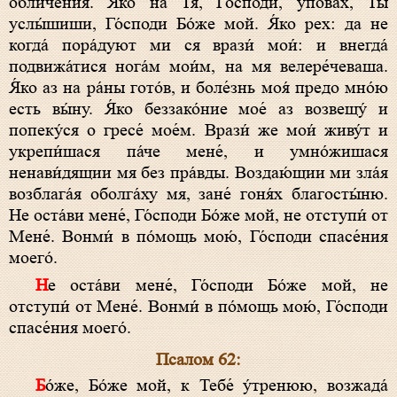
обличе́ния. Я́ко на Тя, Го́споди, упова́х, Ты
услы́шиши, Го́споди Бо́же мой. Я́ко рех: да не
когда́ пора́дуют ми ся врази́ мои́: и внегда́
подвижа́тися нога́м мои́м, на мя велере́чеваша.
Я́ко аз на ра́ны гото́в, и боле́знь моя́ предо мно́ю
есть вы́ну. Я́ко беззако́ние мое́ аз возвещу́ и
попеку́ся о гресе́ мое́м. Врази́ же мои́ живу́т и
укрепи́шася па́че мене́, и умно́жишася
ненави́дящии мя без пра́вды. Воздаю́щии ми зла́я
возблага́я оболга́ху мя, зане́ гоня́х благосты́ню.
Не оста́ви мене́, Го́споди Бо́же мой, не отступи́ от
Мене́. Вонми́ в по́мощь мою́, Го́споди спасе́ния
моего́.
Не оста́ви мене́, Го́споди Бо́же мой, не
отступи́ от Мене́. Вонми́ в по́мощь мою́, Го́споди
спасе́ния моего́.
Псалом 62:
Бо́же, Бо́же мой, к Тебе́ у́тренюю, возжада́