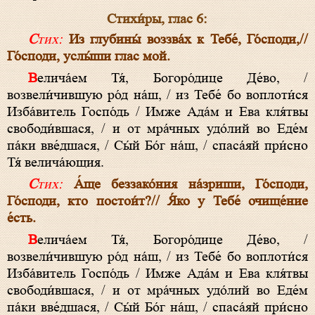
Стихи́ры, глас 6:
Стих:
Из глубины́ воззва́х к Тебе́, Го́споди,//
Го́споди, услы́ши глас мой.
Велича́ем Тя́, Богоро́дице Де́во, /
возвели́чившую ро́д на́ш, / из Тебе́ бо воплоти́ся
Изба́витель Госпо́дь / Имже Ада́м и Ева кля́твы
свободи́вшася, / и от мра́чных удо́лий во Еде́м
па́ки вве́дшася, / Сы́й Бо́г на́ш, / спаса́яй при́сно
Тя́ велича́ющия.
Стих:
А́ще беззако́ния на́зриши, Го́споди,
Го́споди, кто постои́т?// Я́ко у Тебе́ очище́ние
е́сть.
Велича́ем Тя́, Богоро́дице Де́во, /
возвели́чившую ро́д на́ш, / из Тебе́ бо воплоти́ся
Изба́витель Госпо́дь / Имже Ада́м и Ева кля́твы
свободи́вшася, / и от мра́чных удо́лий во Еде́м
па́ки вве́дшася, / Сы́й Бо́г на́ш, / спаса́яй при́сно