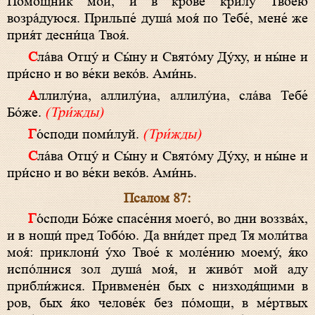
Помо́щник мой, и в кро́ве крилу́ Твое́ю
возра́дуюся. Прильпе́ душа́ моя́ по Тебе́, мене́ же
прия́т десни́ца Твоя́.
Сла́ва Отцу́ и Сы́ну и Свято́му Ду́ху, и ны́не и
при́сно и во ве́ки веко́в. Ами́нь.
Аллилу́иа, аллилу́иа, аллилу́иа, сла́ва Тебе́
Бо́же.
(Три́жды)
Го́споди поми́луй.
(Три́жды)
Сла́ва Отцу́ и Сы́ну и Свято́му Ду́ху, и ны́не и
при́сно и во ве́ки веко́в. Ами́нь.
Псалом 87:
Го́споди Бо́же спасе́ния моего́, во дни воззва́х,
и в нощи́ пред Тобо́ю. Да вни́дет пред Тя моли́тва
моя́: приклони́ у́хо Твое́ к моле́нию моему́, я́ко
испо́лнися зол душа́ моя́, и живо́т мой аду
прибли́жися. Привмене́н бых с низходя́щими в
ров, бых я́ко челове́к без по́мощи, в ме́ртвых