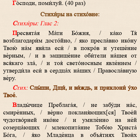
Го́споди, поми́луй. (40 раз)
Стихи́ры на стихо́вне:
Стихи́ры: Глас 2:
Пресвята́я Ма́ти Бо́жия, / ка́ко Тя́
возблагодари́м досто́йно, / яко пресла́вно ико́ну
Твою́ на́м яви́ла еси́ / в покро́в и утеше́ние
ве́рным, / и в защище́ние оби́тели на́шея от
вся́каго зла́, / и тоя́ свето́носным явле́нием /
утверди́ла еси́ в сердца́х на́ших / Правосла́вную
ве́ру.
Стих:
Слы́ши, Дщи́, и ви́ждь, и приклони́ у́хо
Твое́.
Влады́чице Преблага́я, / не забу́ди на́с,
смире́нных, / ве́рно покланя́ющих[ся] Твое́й
чудотво́рней ико́не / и умиле́нно на не́й
созерца́ющих / млекопита́ние Тобо́ю Христа́
Бо́га, / я́ко Младе́нца в объя́тиях Твои́х