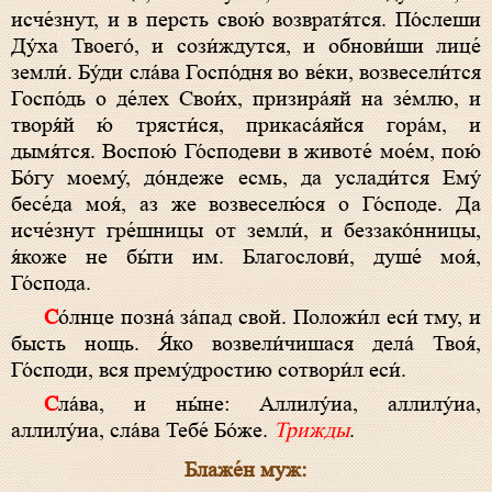
исче́знут, и в персть свою́ возвратя́тся. По́слеши
Ду́ха Твоего́, и сози́ждутся, и обнови́ши лице́
земли́. Бу́ди сла́ва Госпо́дня во ве́ки, возвесели́тся
Госпо́дь о де́лех Свои́х, призира́яй на зе́млю, и
творя́й ю́ трясти́ся, прикаса́яйся гора́м, и
дымя́тся. Воспою́ Го́сподеви в животе́ мое́м, пою́
Бо́гу моему́, до́ндеже есмь, да услади́тся Ему́
бесе́да моя́, аз же возвеселю́ся о Го́споде. Да
исче́знут гре́шницы от земли́, и беззако́нницы,
я́коже не бы́ти им. Благослови́, душе́ моя́,
Го́спода.
Со́лнце позна́ за́пад свой. Положи́л еси́ тму, и
бысть нощь. Я́ко возвели́чишася дела́ Твоя́,
Го́споди, вся прему́дростию сотвори́л еси́.
Сла́ва, и ны́не: Аллилу́иа, аллилу́иа,
аллилу́иа, сла́ва Тебе́ Бо́же.
Трижды
.
Блаже́н муж: