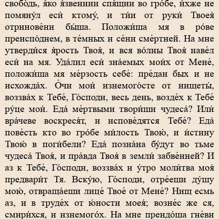
свобо́дь, я́ко я́звеннии спя́щии во гро́бе, и́хже не
помяну́л еси́ ктому́, и ти́и от руки́ Твоея́
отринове́ни бы́ша. Положи́ша мя в ро́ве
преиспо́днем, в те́мных и се́ни сме́ртней. На мне
утверди́ся я́рость Твоя́, и вся во́лны Твоя́ наве́л
еси́ на мя. Уда́лил еси́ зна́емых мои́х от Мене́,
положи́ша мя ме́рзость себе́: пре́дан бых и не
исхожда́х. О́чи мои́ изнемого́сте от нищеты́,
воззва́х к Тебе́, Го́споди, весь день, возде́х к Тебе́
ру́це мои́. Еда́ ме́ртвыми твори́ши чудеса́? Или́
вра́чеве воскреся́т, и испове́дятся Тебе́? Еда́
пове́сть кто во гро́бе ми́лость Твою́, и и́стину
Твою́ в поги́бели? Еда́ позна́на бу́дут во тьме
чудеса́ Твоя́, и пра́вда Твоя́ в земли́ забве́нней? И
аз к Тебе́, Го́споди, воззва́х и у́тро моли́тва моя́
предвари́т Тя. Вску́ю, Го́споди, отре́еши ду́шу
мою́, отвраща́еши лице́ Твое́ от Мене́? Нищ есмь
аз, и в труде́х от ю́ности моея́; возне́с же ся,
смири́хся, и изнемого́х. На мне преидо́ша гне́ви