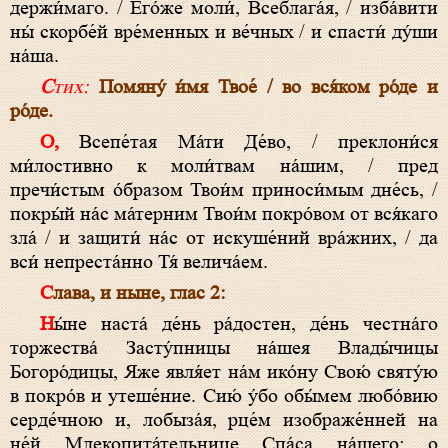
держи́маго. / Его́же моли́, Всеблага́я, / изба́вити
ны́ скорбе́й вре́менных и ве́чных / и спасти́ ду́ши
на́ша.
Стих:
Помяну́ и́мя Твое́ / во вся́ком ро́де и
ро́де.
О, Всепе́тая Ма́ти Де́во, / преклони́ся
ми́лостивно к моли́твам на́шим, / пред
пречи́стым о́бразом Твои́м приноси́мым дне́сь, /
покры́й на́с ма́терним Твои́м покро́вом от вся́каго
зла́ / и защити́ на́с от искуше́ний вра́жиих, / да
вси́ непреста́нно Тя́ велича́ем.
Слава, и ныне, глас 2:
Ны́не наста́ де́нь ра́достен, де́нь честна́го
торжества́ Засту́пницы на́шея Влады́чицы
Богоро́дицы, Яже явля́ет на́м ико́ну Свою́ святу́ю
в покро́в и утеше́ние. Сию́ у́бо обы́мем любо́вию
серде́чною и, лобыза́я, рце́м изображе́нней на
не́й Млекопита́тельнице Спа́са на́шего: о