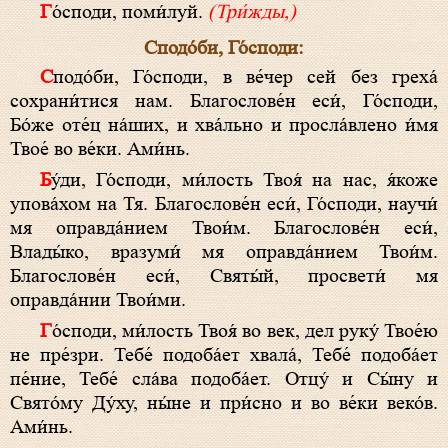
Го́споди, поми́луй.
(Три́жды,)
Сподо́би, Го́споди:
Сподо́би, Го́споди, в ве́чер сей без греха́
сохрани́тися нам. Благослове́н еси́, Го́споди,
Бо́же оте́ц на́ших, и хва́льно и просла́влено и́мя
Твое́ во ве́ки. Ами́нь.
Бу́ди, Го́споди, ми́лость Твоя́ на нас, я́коже
упова́хом на Тя. Благослове́н еси́, Го́споди, научи́
мя оправда́нием Твои́м. Благослове́н еси́,
Влады́ко, вразуми́ мя оправда́нием Твои́м.
Благослове́н еси́, Святы́й, просвети́ мя
оправда́нии Твои́ми.
Го́споди, ми́лость Твоя́ во век, дел руку́ Твое́ю
не пре́зри. Тебе́ подоба́ет хвала́, Тебе́ подоба́ет
пе́ние, Тебе́ сла́ва подоба́ет. Отцу́ и Сы́ну и
Свято́му Ду́ху, ны́не и при́сно и во ве́ки веко́в.
Ами́нь.