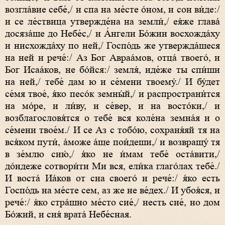
возгла́вие себе́,/ и спа на ме́сте о́ном, и сон ви́де:/
и се ле́ствица утвержде́на на земли́,/ ея́же глава́
досяза́ше до Небе́с,/ и А́нгели Бо́жии восхожда́ху
и нисхожда́ху по ней,/ Госпо́дь же утвержда́шеся
на ней и рече́:/ Аз Бог Авраа́мов, отца́ твоего́, и
Бог Исаа́ков, не бо́йся:/ земля́, иде́же ты спи́ши
на ней,/ тебе́ дам ю и се́мени твоему́./ И бу́дет
се́мя твое́, я́ко песо́к земны́й,/ и распространи́тся
на мо́ре, и ли́ву, и се́вер, и на восто́ки,/ и
возблагословя́тся о тебе́ вся коле́на земна́я и о
се́мени твое́м./ И се Аз с тобо́ю, сохраня́яй тя на
вся́ком пути́, а́може а́ще пои́деши,/ и возвращу́ тя
в зе́млю сию́,/ я́ко не и́мам тебе́ оста́вити,/
до́ндеже сотвори́ти Ми вся, ели́ка глаго́лах тебе́./
И воста́ Иа́ков от сна своего́ и рече́:/ я́ко есть
Госпо́дь на ме́сте сем, аз же не ве́дех./ И убоя́ся, и
рече́:/ я́ко стра́шно ме́сто сие́,/ несть сие́, но дом
Бо́жий, и сия́ врата́ Небе́сная.