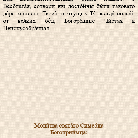
Всеблага́я, сотвори́ ны́ досто́йны бы́ти такова́го
да́ра ми́лости Твоея́, и чту́щих Тя́ всегда́ спаса́й
от вся́ких бе́д, Богоро́дице Чи́стая и
Неискусобра́чная.
Моли́тва свята́го Симео́на
Богоприи́мца: