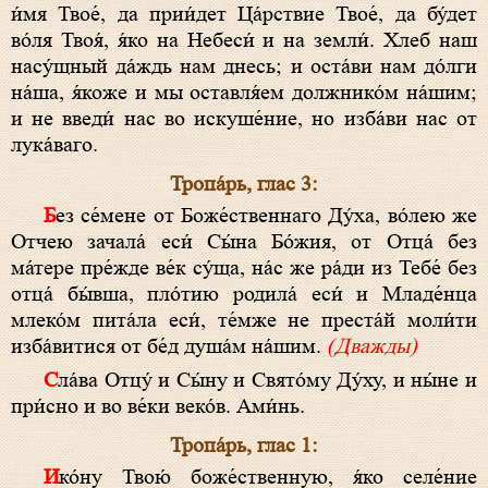
и́мя Твое́, да прии́дет Ца́рствие Твое́, да бу́дет
во́ля Твоя́, я́ко на Небеси́ и на земли́. Хлеб наш
насу́щный да́ждь нам днесь; и оста́ви нам до́лги
на́ша, я́коже и мы оставля́ем должнико́м на́шим;
и не введи́ нас во искуше́ние, но изба́ви нас от
лука́ваго.
Тропа́рь, глас 3:
Без се́мене от Боже́ственнаго Ду́ха, во́лею же
Отчею зачала́ еси́ Сы́на Бо́жия, от Отца́ без
ма́тере пре́жде ве́к су́ща, на́с же ра́ди из Тебе́ без
отца́ бы́вша, пло́тию родила́ еси́ и Младе́нца
млеко́м пита́ла еси́, те́мже не преста́й моли́ти
изба́витися от бе́д душа́м на́шим.
(Дважды)
Сла́ва Отцу́ и Сы́ну и Свято́му Ду́ху, и ны́не и
при́сно и во ве́ки веко́в. Ами́нь.
Тропа́рь, глас 1:
Ико́ну Твою́ боже́ственную, я́ко селе́ние