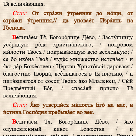
Тя́ велича́ющия.
Стих:
От стра́жи у́тренния до но́щи, от
стра́жи у́тренния,// да уповае́т Изра́иль на
Го́спода.
Велича́ем Тя́, Богоро́дице Де́во, / Засту́пницу
усе́рдную ро́да христиа́нскаго, / покро́вом
ми́лости Твоея́ / покрыва́ющую всю́ вселе́нную; /
се́ бо ико́на Твоя́ / чуде́с мно́жество источа́ет / и
я́ко да́р Боже́ствен / Це́ркви Христо́вой дарова́ся /
бла́гостию Творца́, все́льшагося в Тя́ пло́тию, / и
пита́вшагося от сосе́ц Твои́х я́ко Младе́нец, / Сы́й
Предве́чный Бо́г, / спаса́яй при́сно Тя́
велича́ющия.
Стих:
Я́ко утверди́ся ми́лость Его́ на нас, и
и́стина Госпо́дня пребыва́ет во век.
Велича́ем Тя́, Богоро́дице Де́во, / я́ко
одушевле́нный киво́т Божества́ / и