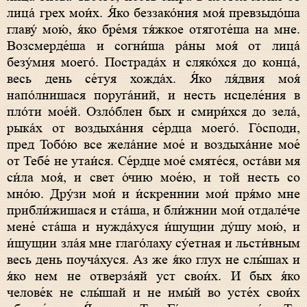
лица́ грех мои́х. Я́ко беззако́ния моя́ превзыдо́ша
главу́ мою́, я́ко бре́мя тя́жкое отяготе́ша на мне.
Возсмерде́ша и согни́ша ра́ны моя́ от лица́
безу́мия моего́. Пострада́х и сляко́хся до конца́,
весь день се́туя хожда́х. Я́ко ля́двия моя́
напо́лнишася поруга́ний, и несть исцеле́ния в
пло́ти мое́й. Озло́блен бых и смири́хся до зела́,
рыка́х от воздыха́ния се́рдца моего́. Го́споди,
пред Тобо́ю все жела́ние мое́ и воздыха́ние мое́
от Тебе́ не утаи́ся. Се́рдце мое́ смяте́ся, оста́ви мя
си́ла моя́, и свет о́чию мое́ю, и той несть со
мно́ю. Дру́зи мои́ и и́скреннии мои́ пря́мо мне
прибли́жишася и ста́ша, и бли́жнии мои́ отдале́че
мене́ ста́ша и нужда́хуся и́щущии ду́шу мою́, и
и́щущии зла́я мне глаго́лаху су́етная и льсти́вным
весь день поуча́хуся. Аз же я́ко глух не слы́шах и
я́ко нем не отверза́яй уст свои́х. И бых я́ко
челове́к не слы́шай и не имы́й во усте́х свои́х