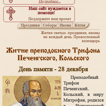
Подробнее...
Наш сайт нуждается в
помощи!
Поддержите наш проект
Подробнее...
Праздники
Соборы
Иконы
Жития
Жития святых, праздники, иконы
на каждый день. Православный
календарь
Житие преподобного Трифона
Печенгского, Кольского
День памяти - 28 декабря
Преподобный
Трифон
Печенгский,
Кольский, в миру
Митрофан, родился
в Новгородской