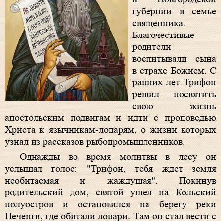
губернии в семье
священника.
Благочестивые
родители
воспитывали сына
в страхе Божием. С
ранних лет Трифон
решил посвятить
свою жизнь
апостольским подвигам и идти с проповедью
Христа к язычникам-лопарям, о жизни которых
узнал из рассказов рыбопромышленников.
Однажды во время молитвы в лесу он
услышал голос: "Трифон, тебя ждет земля
необитаемая и жаждущая". Покинув
родительский дом, святой ушел на Кольский
полуостров и остановился на берегу реки
Печенги, где обитали лопари. Там он стал вести с