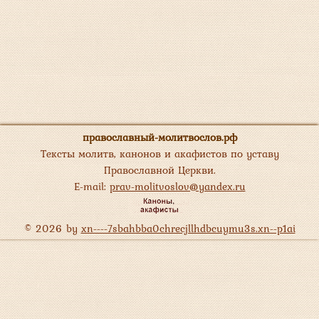
православный-молитвослов.рф
Тексты молитв, канонов и акафистов по уставу
Православной Церкви.
E-mail:
prav-molitvoslov@yandex.ru
© 2026 by
xn----7sbahbba0chrecjllhdbcuymu3s.xn--p1ai