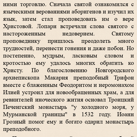
ними торговлю. Сначала святой ознакомился с
языческими верованиями аборигенов и изучил их
язык, затем стал проповедовать им о вере
Христовой. Лопари встречали слова святого с
настороженным недоверием. Святому
проповеднику пришлось преодолеть много
трудностей, перенести гонения и даже побои. Но
постепенно, мудрым, ласковым словом и
кротостью ему удалось многих обратить ко
Христу. По благословению Новгородского
архиепископа Макария преподобный Трифон
вместе с блаженным Феодоритом и иеромонахом
Илией устроил для новообращенных храм, а для
ревнителей иноческого жития основал Троицкий
Печенгский монастырь "у холодного моря, у
Мурманской границы" в 1532 году. Иоанн
Грозный помог ему и богато одарил монастырь
преподобного.