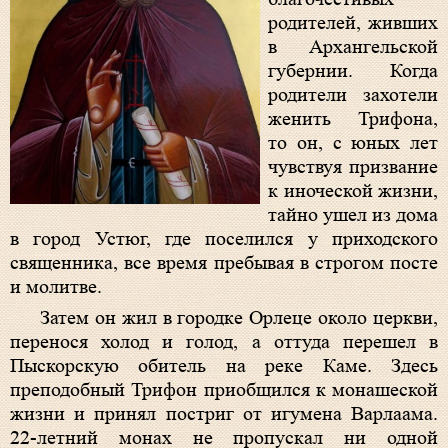
родителей, живших
в Архангельской
губернии. Когда
родители захотели
женить Трифона,
то он, с юных лет
чувствуя призвание
к иноческой жизни,
тайно ушел из дома
в город Устюг, где поселился у приходского
священника, все время пребывая в строгом посте
и молитве.
Затем он жил в городке Орлеце около церкви,
перенося холод и голод, а оттуда перешел в
Пыскорскую обитель на реке Каме. Здесь
преподобный Трифон приобщился к монашеской
жизни и принял постриг от игумена Варлаама.
22-летний монах не пропускал ни одной