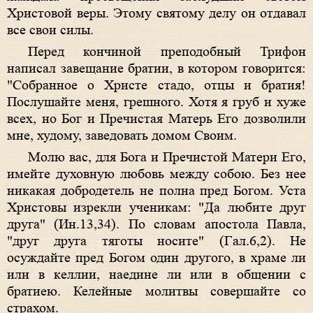
Христовой веры. Этому святому делу он отдавал
все свои силы.
Перед кончиной преподобный Трифон
написал завещание братии, в котором говорится:
"Собранное о Христе стадо, отцы и братия!
Послушайте меня, грешного. Хотя я груб и хуже
всех, но Бог и Пречистая Матерь Его дозволили
мне, худому, заведовать домом Своим.
Молю вас, для Бога и Пречистой Матери Его,
имейте духовную любовь между собою. Без нее
никакая добродетель не полна пред Богом. Уста
Христовы изрекли ученикам: "Да любите друг
друга" (Ин.13,34). По словам апостола Павла,
"друг друга тяготы носите" (Гал.6,2). Не
осуждайте пред Богом один другого, в храме ли
или в келлии, наедине ли или в общении с
братиею. Келейные молитвы совершайте со
страхом.