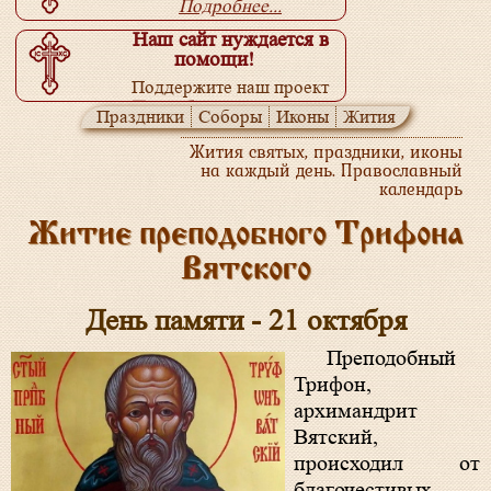
Подробнее...
Наш сайт нуждается в
помощи!
Поддержите наш проект
Подробнее...
Праздники
Соборы
Иконы
Жития
Жития святых, праздники, иконы
на каждый день. Православный
календарь
Житие преподобного Трифона
Вятского
День памяти - 21 октября
Преподобный
Трифон,
архимандрит
Вятский,
происходил от
благочестивых