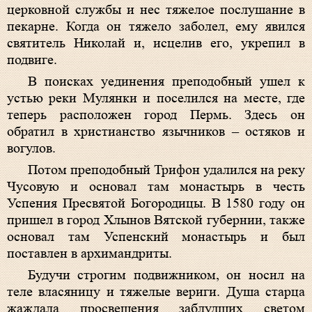
церковной службы и нес тяжелое послушание в
пекарне. Когда он тяжело заболел, ему явился
святитель Николай и, исцелив его, укрепил в
подвиге.
В поисках уединения преподобный ушел к
устью реки Мулянки и поселился на месте, где
теперь расположен город Пермь. Здесь он
обратил в христианство язычников – остяков и
вогулов.
Потом преподобный Трифон удалился на реку
Чусовую и основал там монастырь в честь
Успения Пресвятой Богородицы. В 1580 году он
пришел в город Хлынов Вятской губернии, также
основал там Успенский монастырь и был
поставлен в архимандриты.
Будучи строгим подвижником, он носил на
теле власяницу и тяжелые вериги. Душа старца
жаждала просвещения заблудших светом