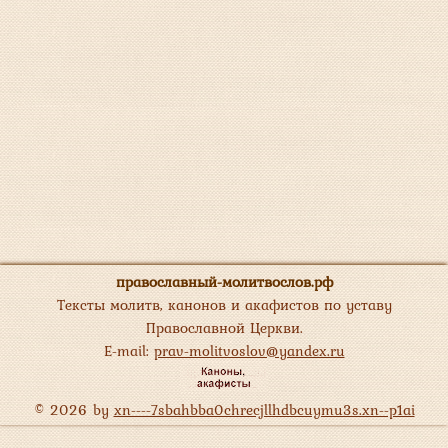
православный-молитвослов.рф
Тексты молитв, канонов и акафистов по уставу
Православной Церкви.
E-mail:
prav-molitvoslov@yandex.ru
© 2026 by
xn----7sbahbba0chrecjllhdbcuymu3s.xn--p1ai