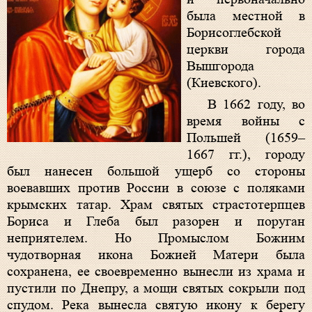
была местной в
Борисоглебской
церкви города
Вышгорода
(Киевского).
В 1662 году, во
время войны с
Польшей (1659–
1667 гг.), городу
был нанесен большой ущерб со стороны
воевавших против России в союзе с поляками
крымских татар. Храм святых страстотерпцев
Бориса и Глеба был разорен и поруган
неприятелем. Но Промыслом Божиим
чудотворная икона Божией Матери была
сохранена, ее своевременно вынесли из храма и
пустили по Днепру, а мощи святых сокрыли под
спудом. Река вынесла святую икону к берегу