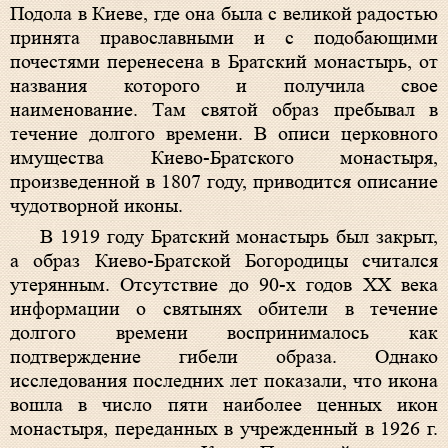
Подола в Киеве, где она была с великой радостью
принята православными и с подобающими
почестями перенесена в Братский монастырь, от
названия которого и получила свое
наименование. Там святой образ пребывал в
течение долгого времени. В описи церковного
имущества Киево-Братского монастыря,
произведенной в 1807 году, приводится описание
чудотворной иконы.
В 1919 году Братский монастырь был закрыт,
а образ Киево-Братской Богородицы считался
утерянным. Отсутствие до 90-х годов XX века
информации о святынях обители в течение
долгого времени воспринималось как
подтверждение гибели образа. Однако
исследования последних лет показали, что икона
вошла в число пяти наиболее ценных икон
монастыря, переданных в учрежденный в 1926 г.