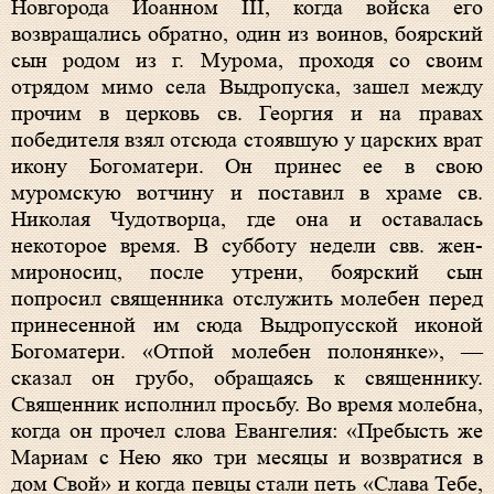
Новгорода Иоанном III, когда войска его
возвращались обратно, один из воинов, боярский
сын родом из г. Мурома, проходя со своим
отрядом мимо села Выдропуска, зашел между
прочим в церковь св. Георгия и на правах
победителя взял отсюда стоявшую у царских врат
икону Богоматери. Он принес ее в свою
муромскую вотчину и поставил в храме св.
Николая Чудотворца, где она и оставалась
некоторое время. В субботу недели свв. жен-
мироносиц, после утрени, боярский сын
попросил священника отслужить молебен перед
принесенной им сюда Выдропусской иконой
Богоматери. «Отпой молебен полонянке», —
сказал он грубо, обращаясь к священнику.
Священник исполнил просьбу. Во время молебна,
когда он прочел слова Евангелия: «Пребысть же
Мариам с Нею яко три месяцы и возвратися в
дом Свой» и когда певцы стали петь «Слава Тебе,