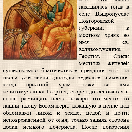
находилась тогда в
селе Выдропусске
Новгородской
губернии, в
местном храме во
имя св.
великомученика
Георгия. Среди
местных жителей
существовало благочестивое предание, что эта
икона уже явила однажды чудесное знамение:
когда прежний храм, тоже во имя
великомученика Георгия, сгорел до основания и
стали расчищать после пожара это место, то
нашли икону Богоматери, лежащую в пепле под
обломками ликом к земле, целой и почти
неповрежденной от огня; только задняя сторона
доски немного почернела. После покорения