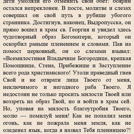
дети умоляли его отменить свой обет: боярин
остался непреклонен. В посте, молитве и слезах
совершал он свой путь в рубище убогого
странника. Достигнув, наконец, Выдропусска, он
прямо вошел в храм св. Георгия и увидел здесь
чудотворный образ Богоматери, который он
оскорбил раньше пленением и словами. Пав на
помост церковный, он со слезами взывал:
«Всемилостивая Владычице Богородице, крепкая
Помощнице, Стена, Прибежище и Заступление
всего рода христианского! Утоли праведный гнев
Свой и не отврати лица Твоего от меня,
неключимого и негодного раба Твоего. Я
недостоин не только просить милости Твоей или
воззреть на образ Твой, но и войти в храм сей.
Но, уповая на милость благоутробия Твоего,
молю — помилуй меня! Как не попалил меня
огонь, как не пожрала меня земля, как не
оледенел язык, когда я назвал Тебя пленницею?!