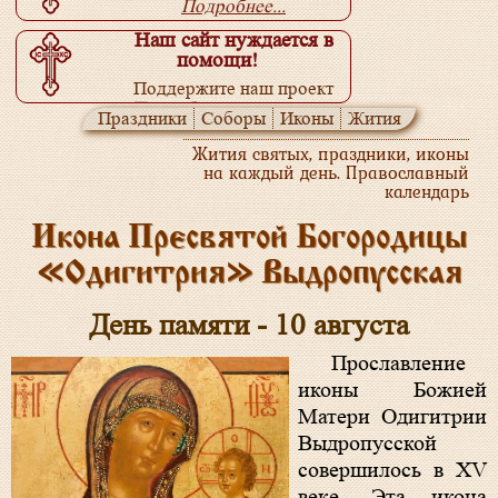
Подробнее...
Наш сайт нуждается в
помощи!
Поддержите наш проект
Подробнее...
Праздники
Соборы
Иконы
Жития
Жития святых, праздники, иконы
на каждый день. Православный
календарь
Икона Пресвятой Богородицы
«Одигитрия» Выдропусская
День памяти - 10 августа
Прославление
иконы Божией
Матери Одигитрии
Выдропусской
совершилось в XV
веке. Эта икона