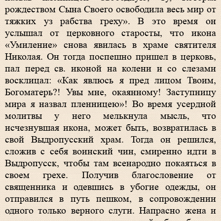
рождеством Сына Своего освободила весь мир от
тяжких уз рабства греху». В это время он
услышал от церковного старосты, что икона
«Умиление» снова явилась в храме святителя
Николая. Он тогда поспешно пришел в церковь,
пал перед св. иконой на колени и со слезами
восклицал: «Как явлюсь я пред лицом Твоим,
Богоматерь?! Увы мне, окаянному! Заступницу
мира я назвал пленницею»! Во время усердной
молитвы у него мелькнула мысль, что
исчезнувшая икона, может быть, возвратилась в
свой Выдропусский храм. Тогда он решился,
сложив с себя воинский чин, смиренно идти в
Выдропусск, чтобы там всенародно покаяться в
своем грехе. Получив благословение от
священника и одевшись в убогие одежды, он
отправился в путь пешком, в сопровождении
одного только верного слуги. Напрасно жена и