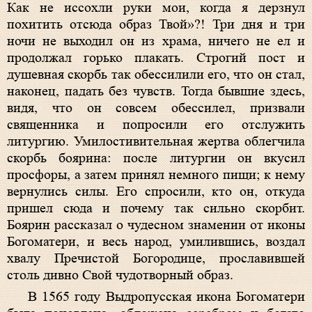
Как не иссохли руки мои, когда я дерзнул
похитить отсюда образ Твой»?! Три дня и три
ночи не выходил он из храма, ничего не ел и
продолжал горько плакать. Строгий пост и
душевная скорбь так обессилили его, что он стал,
наконец, падать без чувств. Тогда бывшие здесь,
видя, что он совсем обессилел, призвали
священника и попросили его отслужить
литургию. Умилостивительная жертва облегчила
скорбь боярина: после литургии он вкусил
просфоры, а затем принял немного пищи; к нему
вернулись силы. Его спросили, кто он, откуда
пришел сюда и почему так сильно скорбит.
Боярин рассказал о чудесном знамении от иконы
Богоматери, и весь народ, умилившись, воздал
хвалу Пречистой Богородице, прославившей
столь дивно Свой чудотворный образ.
В 1565 году Выдропусская икона Богоматери