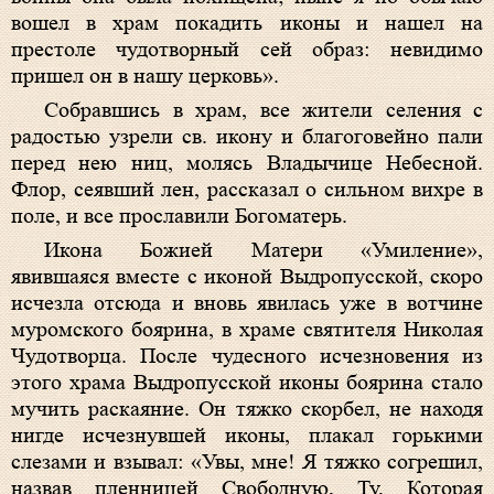
вошел в храм покадить иконы и нашел на
престоле чудотворный сей образ: невидимо
пришел он в нашу церковь».
Собравшись в храм, все жители селения с
радостью узрели св. икону и благоговейно пали
перед нею ниц, молясь Владычице Небесной.
Флор, сеявший лен, рассказал о сильном вихре в
поле, и все прославили Богоматерь.
Икона Божией Матери «Умиление»,
явившаяся вместе с иконой Выдропусской, скоро
исчезла отсюда и вновь явилась уже в вотчине
муромского боярина, в храме святителя Николая
Чудотворца. После чудесного исчезновения из
этого храма Выдропусской иконы боярина стало
мучить раскаяние. Он тяжко скорбел, не находя
нигде исчезнувшей иконы, плакал горькими
слезами и взывал: «Увы, мне! Я тяжко согрешил,
назвав пленницей Свободную, Ту, Которая