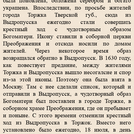
была поновлена, обложена серебром и богато
украшена. Впоследствии, по просьбе жителей
города Торжка Тверской губ., сюда из
Выдропусска ежегодно стали совершать
крестный ход с чудотворным образом
Богоматери. Икону ставили в соборной церкви
Преображения и отсюда носили по домам
жителей. Через некоторое время образ
возвращался обратно в Выдропусск. В 1630 году,
как повествует предание, между жителями
Торжка и Выдропусска вышло несогалсие и спор
из-за этой иконы. Поэтому она была взята в
Москву. Там с нее сделали список, который и
отправили в Выдропусск, а чудотворный образ
Богоматери был поставлен в городе Торжке, в
соборном храме Преображения, где он пребывает
и поныне. С этого времени отменили крестный
ход из Выдропусска в Торжок. Вместо него
установлено было ежегодно, 18 июля, в день