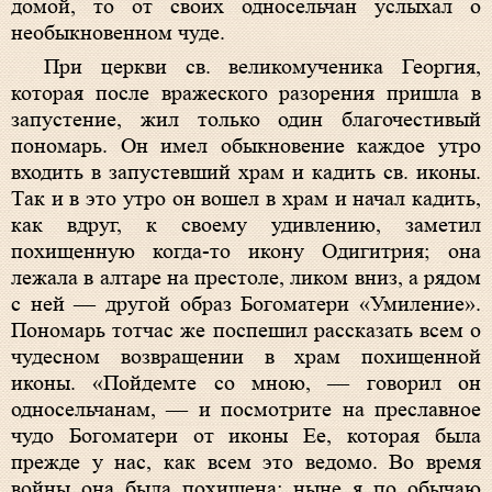
домой, то от своих односельчан услыхал о
необыкновенном чуде.
При церкви св. великомученика Георгия,
которая после вражеского разорения пришла в
запустение, жил только один благочестивый
пономарь. Он имел обыкновение каждое утро
входить в запустевший храм и кадить св. иконы.
Так и в это утро он вошел в храм и начал кадить,
как вдруг, к своему удивлению, заметил
похищенную когда-то икону Одигитрия; она
лежала в алтаре на престоле, ликом вниз, а рядом
с ней — другой образ Богоматери «Умиление».
Пономарь тотчас же поспешил рассказать всем о
чудесном возвращении в храм похищенной
иконы. «Пойдемте со мною, — говорил он
односельчанам, — и посмотрите на преславное
чудо Богоматери от иконы Ее, которая была
прежде у нас, как всем это ведомо. Во время
войны она была похищена; ныне я по обычаю