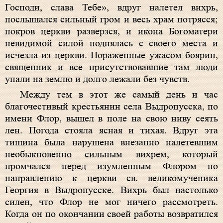
Господи, слава Тебе», вдруг налетел вихрь,
послышался сильный гром и весь храм потрясся;
покров церкви разверзся, и икона Богоматери
невидимой силой поднялась с своего места и
исчезла из церкви. Пораженные ужасом боярин,
священник и все присутствовавшие там люди
упали на землю и долго лежали без чувств.
Между тем в этот же самый день и час
благочестивый крестьянин села Выдропусска, по
имени Флор, вышел в поле на свою ниву сеять
лен. Погода стояла ясная и тихая. Вдруг эта
тишина была нарушена внезапно налетевшим
необыкновенно сильным вихрем, который
промчался перед изумленным Флором по
направлению к церкви св. великомученика
Георгия в Выдропусске. Вихрь был настолько
силен, что Флор не мог ничего рассмотреть.
Когда он по окончании своей работы возвратился