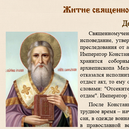
Житие священном
Д
Священномучен
исповедание, утве
преследования от 
Император Констанц
хранится соборн
архиепископа Меле
отказался исполнит
отдаст акт, то ему
словами: "Отсеките
отдам". Император 
После Констан
трудное время – на
сан, в одежде вои
в православной в