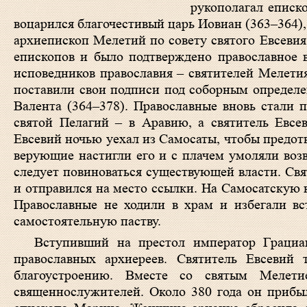
рукополагал еписк
воцарился благочестивый царь Иовиан (363–364),
архиепископ Мелетий по совету святого Евсевия
епископов и было подтверждено православное в
исповедников православия – святителей Мелети
поставили свои подписи под соборным определе
Валента (364–378). Православные вновь стали 
святой Пелагий – в Аравию, а святитель Евсе
Евсевий ночью уехал из Самосаты, чтобы предотв
верующие настигли его и с плачем умоляли возв
следует повиноваться существующей власти. Свя
и отправился на место ссылки. На Самосатскую 
Православные не ходили в храм и избегали вс
самостоятельную паству.
Вступивший на престол император Грациан
православных архиереев. Святитель Евсевий
благоустроению. Вместе со святым Мелет
священнослужителей. Около 380 года он прибы