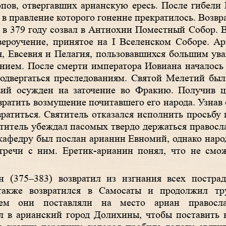
опов, отвергавших арианскую ересь. После гибел
 в правление которого гонение прекратилось. Возв
 в 379 году созвал в Антиохии Поместный Собор. В
ероучение, принятое на I Вселенском Соборе. Ар
я, Евсевия и Пелагия, пользовавшихся большим ув
нием. После смерти императора Иовиана началось
подвергаться преследованиям. Святой Мелетий бы
вий осужден на заточение во Фракию. Получив ц
ратить возмущение почитавшего его народа. Узнав 
ратиться. Святитель отказался исполнить просьбу 
титель убеждал пасомых твердо держаться правосла
кафедру был послан арианин Евномий, однако народ
тречи с ним. Еретик-арианин понял, что не смо
 (375–383) возвратил из изгнания всех постра
 также возвратился в Самосаты и продолжил т
ием они поставляли на место ариан правосл
л в арианский город Долихины, чтобы поставить 