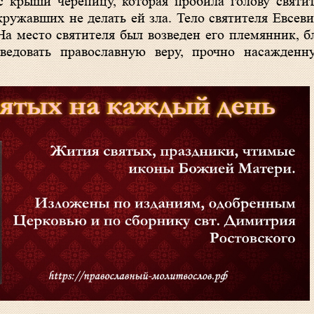
 крыши черепицу, которая пробила голову святи
ружавших не делать ей зла. Тело святителя Евсеви
На место святителя был возведен его племянник, 
ведовать православную веру, прочно насажденн