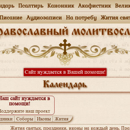
ндарь
Псалтирь
Канонник
Акафистник
Вели
.Писание
Аудиозаписи
На потребу
Жития свя
равославный молитвосл
Сайт нуждается в Вашей помощи!
Календарь
Наш сайт нуждается в
помощи!
Поддержите наш проект
одробнее...
дники
Соборы
Иконы
Жития
Жития святых, праздники, иконы на каждый день. Пр