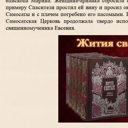
епископа Марина. Женщина-арианка сбросила с
примеру Спасителя простил ей вину и просил ок
Самосаты и с плачем погребено его пасомыми. 
Самосатская Церковь продолжала твердо испо
священномученика Евсевия.