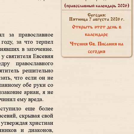
(православный календарь 2026)
Сегодня:
Пятница 7 августа 2026 г.
Открыть этот день в
ял за православное
календаре
году, за что терпел
Чтения Св. Писания на
нявших в заточение.
сегодня
 у святителя Евсевия
ру православного
ятитель решительно
зать, что если он не
сланному обе руки со
ззаконие ариан, я не
чинил ему вреда.
ступило еще более
всевий, скрывая свой
 утверждая христиан
ников и диаконов,