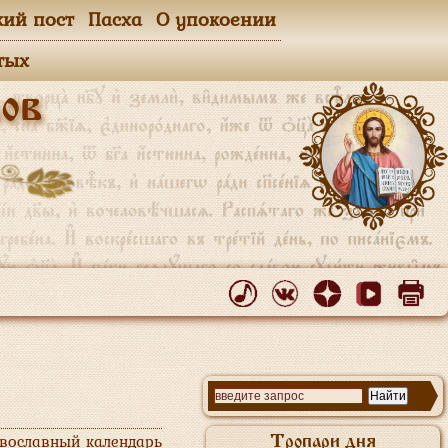
кий пост
Пасха
О упокоении
тых
ов
авославный календарь
Тропари дня