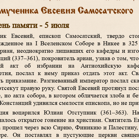
ученика Евсевия Самосатского
ень памяти - 5 июля
ик Евсевий, епископ Самосатский, твердо сто
ржденное на I Вселенском Соборе в Никее в 325 
ариан, неоднократно лишавших его кафедры и изго
ий (337–361), покровитель ариан, узнав о том, что
ый акт об избрании на Антиохийскую кафед
тия, послал к нему приказ отдать этот акт. Св
ь приказание. Разгневанный император послал ска
 отсекут правую руку. Святой Евсевий протянул по
, но акта собора, в котором обличается злоба и бе
Констанций удивился смелости епископа, но не при
ция воцарился Юлиан Отступник (361–363). На
чалось открытое гонение на христиан. Святитель Е
на прошел через всю Сирию, Финикию и Палестину,
ере. Он поставлял в пустующие церкви священ