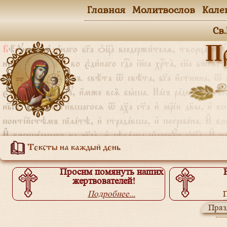
Главная
Молитвослов
Кале
Св
П
Тексты на каждый день
Просим помянуть наших
жертвователей!
Подробнее...
П
Праз