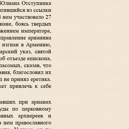
и Юлиана Отступника
ратившийся из ссылки
 нем участвовало 27
иане, боясь твердых
ажением императора,
 правление арианина
л изгнан в Армению,
арский указ, святой
об отъезде епископа,
пасомых, сказав, что
вия, благословил их
 не принял еретика.
жет привлечь к себе
давших при арианах
руды по церковному
авных архиереев и
в нем православного