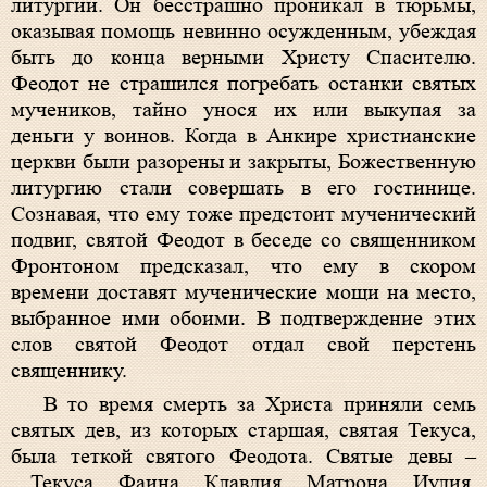
литургии. Он бесстрашно проникал в тюрьмы,
оказывая помощь невинно осужденным, убеждая
быть до конца верными Христу Спасителю.
Феодот не страшился погребать останки святых
мучеников, тайно унося их или выкупая за
деньги у воинов. Когда в Анкире христианские
церкви были разорены и закрыты, Божественную
литургию стали совершать в его гостинице.
Сознавая, что ему тоже предстоит мученический
подвиг, святой Феодот в беседе со священником
Фронтоном предсказал, что ему в скором
времени доставят мученические мощи на место,
выбранное ими обоими. В подтверждение этих
слов святой Феодот отдал свой перстень
священнику.
В то время смерть за Христа приняли семь
святых дев, из которых старшая, святая Текуса,
была теткой святого Феодота. Святые девы –
Текуса, Фаина, Клавдия, Матрона, Иулия,