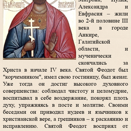
Александра и
Евфрасия – жили
во 2-й половине III
века в городе
Анкире,
Галатийской
области, и
мученически
скончались за
Христа в начале IV века. Святой Феодот был
"корчемником", имел свою гостиницу, был женат.
Уже тогда он достиг высокого духовного
совершенства: соблюдал чистоту и целомудрие,
воспитывал в себе воздержание, покорял плоть
духу, упражняясь в посте и молитве. Своими
беседами он приводил иудеев и язычников к
христианской вере, а грешников – к раскаянию и
исправлению. Святой Феодот восприял от