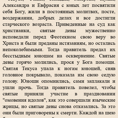
Александра и Евфрасия с юных лет посвятили
себя Богу, жили в постоянных молитвах, посте,
воздержании, добрых делах и все достигли
старческого возраста. Приведенные на суд как
христианки, святые девы мужественно
исповедали перед Феотекном свою веру во
Христа и были преданы истязаниям, но остались
непоколебимыми. Тогда правитель предал их
бесстыдным юношам на осквернение. Святые
девы горячо молились, прося у Бога помощи.
Святая Текуса упала к ногам юношей, сняв
головное покрывало, показала им свою седую
голову. Юноши опомнились, сами заплакали и
ушли прочь. Тогда правитель повелел, чтобы
святые приняли участие в праздновании
"омовения идолов", как это совершали языческие
жрицы, но святые девы снова отказались. За это
они были приговорены к смерти. Каждой на шею