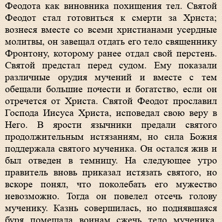
Феодота как виновника похищения тел. Святой
Феодот стал готовиться к смерти за Христа;
вознеся вместе со всеми христианами усердные
молитвы, он завещал отдать его тело священнику
Фронтону, которому ранее отдал свой перстень.
Святой предстал перед судом. Ему показали
различные орудия мучений и вместе с тем
обещали большие почести и богатство, если он
отречется от Христа. Святой Феодот прославил
Господа Иисуса Христа, исповедал свою веру в
Него. В ярости язычники предали святого
продолжительным истязаниям, но сила Божия
поддержала святого мученика. Он остался жив и
был отведен в темницу. На следующее утро
правитель вновь приказал истязать святого, но
вскоре понял, что поколебать его мужество
невозможно. Тогда он повелел отсечь голову
мученику. Казнь совершилась, но поднявшаяся
буря помешала воинам сжечь тело мученика.