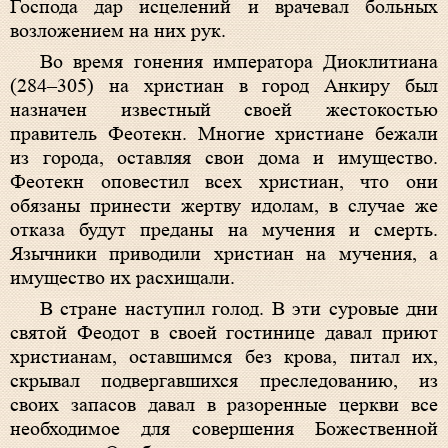
Господа дар исцелений и врачевал больных
возложением на них рук.
Во время гонения императора Диоклитиана
(284–305) на христиан в город Анкиру был
назначен известный своей жестокостью
правитель Феотекн. Многие христиане бежали
из города, оставляя свои дома и имущество.
Феотекн оповестил всех христиан, что они
обязаны принести жертву идолам, в случае же
отказа будут преданы на мучения и смерть.
Язычники приводили христиан на мучения, а
имущество их расхищали.
В стране наступил голод. В эти суровые дни
святой Феодот в своей гостинице давал приют
христианам, оставшимся без крова, питал их,
скрывал подвергавшихся преследованию, из
своих запасов давал в разоренные церкви все
необходимое для совершения Божественной