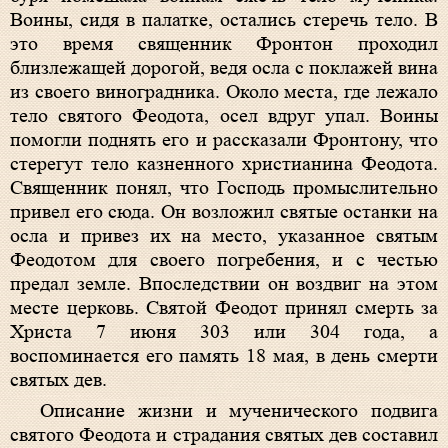
Воины, сидя в палатке, остались стеречь тело. В
это время священник Фронтон проходил
близлежащей дорогой, ведя осла с поклажей вина
из своего виноградника. Около места, где лежало
тело святого Феодота, осел вдруг упал. Воины
помогли поднять его и рассказали Фронтону, что
стерегут тело казненного христианина Феодота.
Священник понял, что Господь промыслительно
привел его сюда. Он возложил святые останки на
осла и привез их на место, указанное святым
Феодотом для своего погребения, и с честью
предал земле. Впоследствии он воздвиг на этом
месте церковь. Святой Феодот принял смерть за
Христа 7 июня 303 или 304 года, а
воспоминается его память 18 мая, в день смерти
святых дев.
Описание жизни и мученического подвига
святого Феодота и страдания святых дев составил