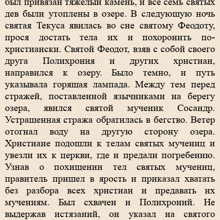
был привязан тяжелый камень, и все семь святых
дев были утоплены в озере. В следующую ночь
святая Текуса явилась во сне святому Феодоту,
прося достать тела их и похоронить по-
христиански. Святой Феодот, взяв с собой своего
друга Полихрония и других христиан,
направился к озеру. Было темно, и путь
указывала горящая лампада. Между тем перед
стражей, поставленной язычниками на берегу
озера, явился святой мученик Сосандр.
Устрашенная стража обратилась в бегство. Ветер
отогнал воду на другую сторону озера.
Христиане подошли к телам святых мучениц и
увезли их к церкви, где и предали погребению.
Узнав о похищении тел святых мучениц,
правитель пришел в ярость и приказал хватать
без разбора всех христиан и предавать их
мучениям. Был схвачен и Полихроний. Не
выдержав истязаний, он указал на святого