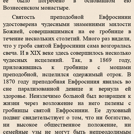
ее было погребено в основанном ею
Вознесенском монастыре.
Святость преподобной Евфросинии
удостоверена чудесными знамениями милости
Божией, совершавшимися на ее гробнице в
течение нескольких столетий. Много раз видели,
что у гроба святой Евфросинии сама возгоралась
свеча. И в XIX веке здесь совершилось несколько
чудесных исцелений. Так, в 1869 году,
приложившись к гробнице с мощами
преподобной, исцелился одержимый отрок. В
1870 году преподобная Евфросиния явилась во
сне парализованной девице и вернула ей
здоровье. Неизлечимо больной был возвращен к
жизни через возложение на него пелены с
гробницы святой Евфросинии. Ее духовный
подвиг свидетельствует о том, что ни богатство,
ни высокое общественное положение, ни
семейные узы не могут быть непреодолимым