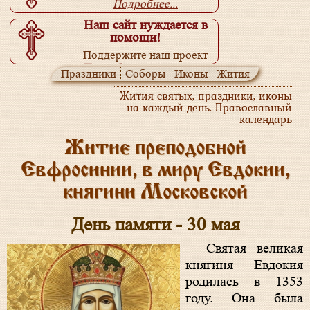
Подробнее...
Наш сайт нуждается в
помощи!
Поддержите наш проект
Подробнее...
Праздники
Соборы
Иконы
Жития
Жития святых, праздники, иконы
на каждый день. Православный
календарь
Житие преподобной
Евфросинии, в миру Евдокии,
княгини Московской
День памяти - 30 мая
Святая великая
княгиня Евдокия
родилась в 1353
году. Она была