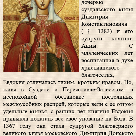
дочерью
суздальского князя
Димитрия
Константиновича
(† 1383) и его
супруги княгини
Анны. С
младенческих лет
воспитанная в духе
христианского
благочестия,
Евдокия отличалась тихим, кротким нравом. Но,
живя в Суздале и Переяславле-Залесском, в
неспокойной обстановке постоянных
междоусобных распрей, которые вели с ее отцом
удельные князья, с ранних лет княгиня Евдокия
привыкла полагать все свое упование на Бога. В
1367 году она стала супругой благоверного
великого князя московского Димитрия Донского