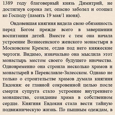
1389 году благоверный князь Димитрий, не
достигнув сорока лет, опасно заболел и отошел
ко Господу (память 19 мая/1 июня).
Овдовевшая княгиня видела свою обязанность
перед Богом прежде всего в завершении
воспитания детей. Вместе с тем она начала
устроение Вознесенского женского монастыря в
Московском Кремле, отдав под него княжеские
чертоги. Видимо, изначально она мыслила этот
монастырь местом своего будущего иночества.
Одновременно она строила несколько храмов и
монастырей в Переяславле-Залесском. Однако не
только о строительстве храмов думала княгиня
Евдокия: ее главной сокровенной целью после
смерти супруга стало устроение внутреннего
монашества, созидание храма в собственном
сердце. Княгиня Евдокия стала вести тайную
подвижническую жизнь. По пышным одеждам, в