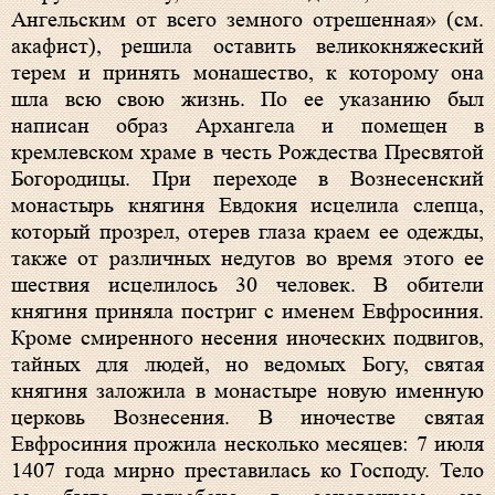
Ангельским от всего земного отрешенная» (см.
акафист), решила оставить великокняжеский
терем и принять монашество, к которому она
шла всю свою жизнь. По ее указанию был
написан образ Архангела и помещен в
кремлевском храме в честь Рождества Пресвятой
Богородицы. При переходе в Вознесенский
монастырь княгиня Евдокия исцелила слепца,
который прозрел, отерев глаза краем ее одежды,
также от различных недугов во время этого ее
шествия исцелилось 30 человек. В обители
княгиня приняла постриг с именем Евфросиния.
Кроме смиренного несения иноческих подвигов,
тайных для людей, но ведомых Богу, святая
княгиня заложила в монастыре новую именную
церковь Вознесения. В иночестве святая
Евфросиния прожила несколько месяцев: 7 июля
1407 года мирно преставилась ко Господу. Тело