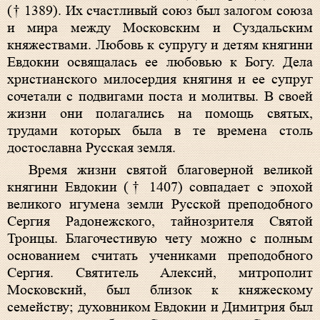
(† 1389). Их счастливый союз был залогом союза
и мира между Московским и Суздальским
княжествами. Любовь к супругу и детям княгини
Евдокии освящалась ее любовью к Богу. Дела
христианского милосердия княгиня и ее супруг
сочетали с подвигами поста и молитвы. В своей
жизни они полагались на помощь святых,
трудами которых была в те времена столь
достославна Русская земля.
Время жизни святой благоверной великой
княгини Евдокии († 1407) совпадает с эпохой
великого игумена земли Русской преподобного
Сергия Радонежского, тайнозрителя Святой
Троицы. Благочестивую чету можно с полным
основанием считать учениками преподобного
Сергия. Святитель
Алексий, митрополит
Московский, был близок к княжескому
семейству; духовником Евдокии и Димитрия был