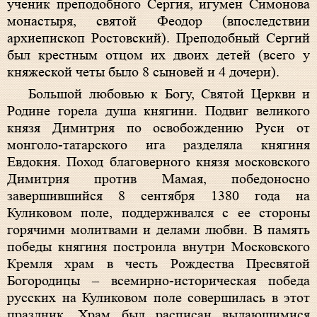
ученик преподобного Сергия, игумен Симонова
монастыря, святой Феодор (впоследствии
архиепископ Ростовский). Преподобный Сергий
был крестным отцом их двоих детей (всего у
княжеской четы было 8 сыновей и 4 дочери).
Большой любовью к Богу, Святой Церкви и
Родине горела душа княгини. Подвиг великого
князя Димитрия по освобождению Руси от
монголо-татарского ига разделяла княгиня
Евдокия. Поход благоверного князя московского
Димитрия против Мамая, победоносно
завершившийся 8 сентября 1380 года на
Куликовом поле, поддерживался с ее стороны
горячими молитвами и делами любви. В память
победы княгиня построила внутри Московского
Кремля храм в честь Рождества Пресвятой
Богородицы – всемирно-историческая победа
русских на Куликовом поле совершилась в этот
праздник. Храм был расписан выдающимися