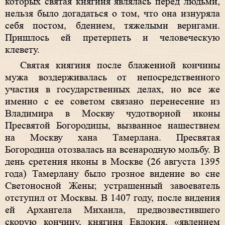
которых святая княгиня являлась перед людьми,
нельзя было догадаться о том, что она изнуряла
себя постом, бдением, тяжелыми веригами.
Пришлось ей претерпеть и человеческую
клевету.
Святая княгиня после блаженной кончины
мужа воздерживалась от непосредственного
участия в государственных делах, но все же
именно с ее советом связано перенесение из
Владимира в Москву чудотворной иконы
Пресвятой Богородицы, вызванное нашествием
на Москву хана Тамерлана. Пресвятая
Богородица отозвалась на всенародную мольбу. В
день сретения иконы в Москве (26 августа 1395
года) Тамерлану было грозное видение во сне
Светоносной Жены; устрашенный завоеватель
отступил от Москвы. В 1407 году, после видения
ей Архангела Михаила, предвозвестившего
скорую кончину, княгиня Евдокия, «явлением