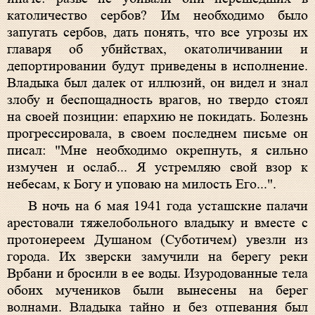
католичество сербов? Им необходимо было
запугать сербов, дать понять, что все угрозы их
главаря об убийствах, окатоличивании и
депортировании будут приведены в исполнение.
Владыка был далек от иллюзий, он видел и знал
злобу и беспощадность врагов, но твердо стоял
на своей позиции: епархию не покидать. Болезнь
прогрессировала, в своем последнем письме он
писал: "Мне необходимо окрепнуть, я сильно
измучен и ослаб... Я устремляю свой взор к
небесам, к Богу и уповаю на милость Его...".
В ночь на 6 мая 1941 года усташские палачи
арестовали тяжелобольного владыку и вместе с
протоиереем Душаном (Суботичем) увезли из
города. Их зверски замучили на берегу реки
Врбани и бросили в ее воды. Изуродованные тела
обоих мучеников были вынесены на берег
волнами. Владыка тайно и без отпевания был