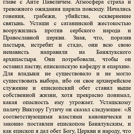
главе с Анте Павеличем. Атмосфера страха и
тревожного ожидания царила повсюду. Начались
гонения, грабежи, убийства, осквернение
святынь. Усташи с сатанинской жестокостью
вооружились против сербского народа и
Православной церкви. Зная, что, поразив
пастыря, истребят и стадо, они всю свою
ненависть направили на Банялукского
архипастыря. Они потребовали, чтобы он
оставил паству, епископскую кафедру и епархию.
Для владыки не существовало и не могло
существовать выбора, ибо он свое архиерейское
служение и епископский обет ставил выше
собственной жизни, хотя прекрасно понимал,
какая опасность ему угрожает. Усташскому
палачу Виктору Гутичу он сказал следующее: «Я
соответствующими властями канонически и
законно поставлен епископом Банялукским, и
как епископ я дал обет Богу, Церкви и народу, что