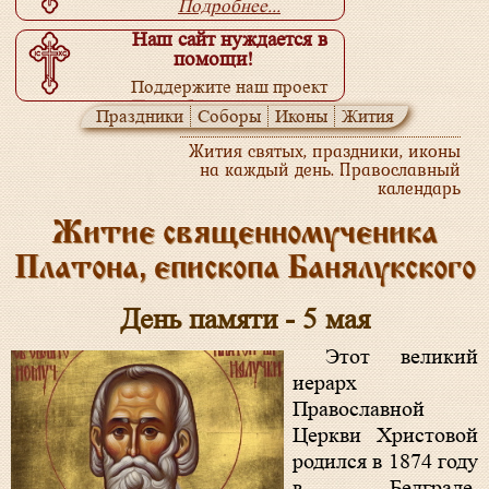
Подробнее...
Наш сайт нуждается в
помощи!
Поддержите наш проект
Подробнее...
Праздники
Соборы
Иконы
Жития
Жития святых, праздники, иконы
на каждый день. Православный
календарь
Житие священномученика
Платона, епископа Банялукского
День памяти - 5 мая
Этот великий
иерарх
Православной
Церкви Христовой
родился в 1874 году
в Белграде.