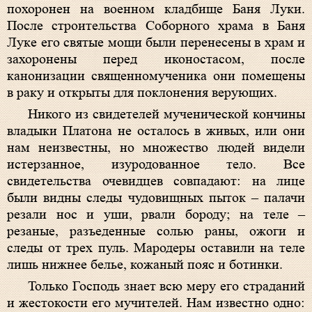
похоронен на военном кладбище Баня Луки.
После строительства Соборного храма в Баня
Луке его святые мощи были перенесены в храм и
захоронены перед иконостасом, после
канонизации священномученика они помещены
в раку и открыты для поклонения верующих.
Никого из свидетелей мученической кончины
владыки Платона не осталось в живых, или они
нам неизвестны, но множество людей видели
истерзанное, изуродованное тело. Все
свидетельства очевидцев совпадают: на лице
были видны следы чудовищных пыток – палачи
резали нос и уши, рвали бороду; на теле –
резаные, разъеденные солью раны, ожоги и
следы от трех пуль. Мародеры оставили на теле
лишь нижнее белье, кожаный пояс и ботинки.
Только Господь знает всю меру его страданий
и жестокости его мучителей. Нам известно одно: