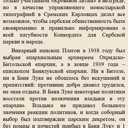
только участником «Кровавой литии» в Белграде,
но в качестве управляющего монастырской
типографией в Сремских Карловцах делал все
возможное, чтобы сербская общественность была
своевременно и правильно информирована о
всей пагубности Конкордата для Сербской
церкви и народа.
Викарный епископ Платон в 1938 году был
выбран епархиальным архиереем Охридско-
Битольской епархии, а в конце 1939 года –
епископом Банялукской епархии. Ни в Битоле,
ни в Баня Луке не обошлось без искушений и
препятствий: противник добра диавол трудился,
не зная отдыха. В Баня Луке некоторые политики
восстали против назначения владыки в эту
епархию. Владыка не придавал большого
значения реакции политиков, и когда соборный
выбор был подтвержден царским декретом, он
без помпы и почестей прибыл в Баня Луку и 1