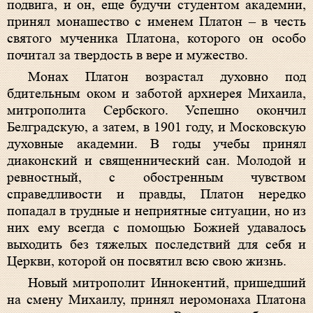
подвига, и он, еще будучи студентом академии,
принял монашество с именем Платон – в честь
святого мученика Платона, которого он особо
почитал за твердость в вере и мужество.
Монах Платон возрастал духовно под
бдительным оком и заботой архиерея Михаила,
митрополита Сербского. Успешно окончил
Белградскую, а затем, в 1901 году, и Московскую
духовные академии. В годы учебы принял
диаконский и священнический сан. Молодой и
ревностный, с обостренным чувством
справедливости и правды, Платон нередко
попадал в трудные и неприятные ситуации, но из
них ему всегда с помощью Божией удавалось
выходить без тяжелых последствий для себя и
Церкви, которой он посвятил всю свою жизнь.
Новый митрополит Иннокентий, пришедший
на смену Михаилу, принял иеромонаха Платона