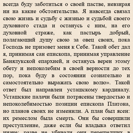
всегда буду заботиться о своей пастве, невзирая
ни на какие обстоятельства. Я навсегда связал
свою жизнь и судьбу с жизнью и судьбой своего
духовного стада и останусь с ним, на его
духовной страже, как пастырь добрый,
полагающий душу свою за овец своих, пока
Господь не призовет меня к Себе. Такой обет дал
я, принимая сан епископа, принимая управление
Банялукской епархией, и останусь верен этому
обету и непоколебим в своей верности до тех
пор, пока буду в состоянии сознательно и
самостоятельно выражать свою волю». Такой
ответ был направлен усташскому кардиналу.
Усташские палачи были потрясены твердостью и
непоколебимостью позиции епископа Платона,
но планов своих не изменили. А план был ясен:
их ремеслом была смерть. Они бы совершили
преступление, даже если бы владыка ответил
иначе: разве не убивали они перешедших в