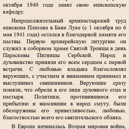
октября 1940 года занял свою епископскую
кафедру.
Непродолжительный архипастырский труд
епископа Платона в Бане Луке (с 1 октября по 6
мая 1941 года) остался в благодарной памяти его
паствы. Первую архиерейскую литургию он
служил в соборном храме Святой Троицы в день
Параскевы Пятницы Сербской. Народ и
духовенство приняли его всем сердцем с первой
встречи. С любовью владыка благословлял
верующих, с участием и вниманием принимал и
выслушивал священников. Верующие сразу
поняли, что обрели в его лице духовного отца и
пастыря. Политики, противившиеся его
прибытию и вносившие в народ смуту, были
обезоружены его приветливостью, любовью,
благостностью всего его святительского облика.
В Европе начиналась Вторая мировая война,