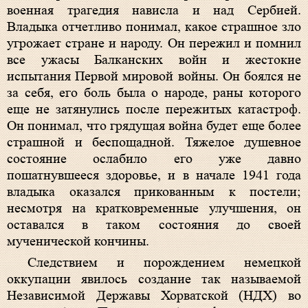
военная трагедия нависла и над Сербией.
Владыка отчетливо понимал, какое страшное зло
угрожает стране и народу. Он пережил и помнил
все ужасы Балканских войн и жестокие
испытания Первой мировой войны. Он боялся не
за себя, его боль была о народе, раны которого
еще не затянулись после пережитых катастроф.
Он понимал, что грядущая война будет еще более
страшной и беспощадной. Тяжелое душевное
состояние ослабило его уже давно
пошатнувшееся здоровье, и в начале 1941 года
владыка оказался прикованным к постели;
несмотря на кратковременные улучшения, он
оставался в таком состояния до своей
мученической кончины.
Следствием и порождением немецкой
оккупации явилось создание так называемой
Независимой Державы Хорватской (НДХ) во