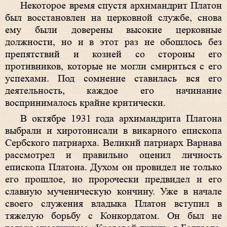
Некоторое время спустя архимандрит Платон
был восстановлен на церковной службе, снова
ему были доверены высокие церковные
должности, но и в этот раз не обошлось без
препятствий и козней со стороны его
противников, которые не могли смириться с его
успехами. Под сомнение ставилась вся его
деятельность, каждое его начинание
воспринималось крайне критически.
В октябре 1931 года архимандрита Платона
выбрали и хиротонисали в викарного епископа
Сербского патриарха. Великий патриарх Варнава
рассмотрел и правильно оценил личность
епископа Платона. Духом он провидел не только
его прошлое, но пророчески предвидел и его
славную мученическую кончину. Уже в начале
своего служения владыка Платон вступил в
тяжелую борьбу с Конкордатом. Он был не