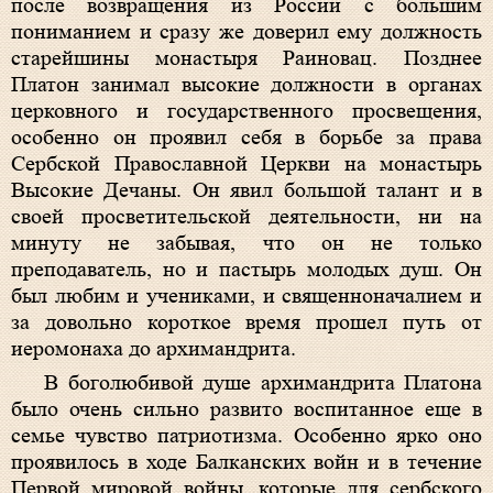
после возвращения из России с большим
пониманием и сразу же доверил ему должность
старейшины монастыря Раиновац. Позднее
Платон занимал высокие должности в органах
церковного и государственного просвещения,
особенно он проявил себя в борьбе за права
Сербской Православной Церкви на монастырь
Высокие Дечаны. Он явил большой талант и в
своей просветительской деятельности, ни на
минуту не забывая, что он не только
преподаватель, но и пастырь молодых душ. Он
был любим и учениками, и священноначалием и
за довольно короткое время прошел путь от
иеромонаха до архимандрита.
В боголюбивой душе архимандрита Платона
было очень сильно развито воспитанное еще в
семье чувство патриотизма. Особенно ярко оно
проявилось в ходе Балканских войн и в течение
Первой мировой войны, которые для сербского