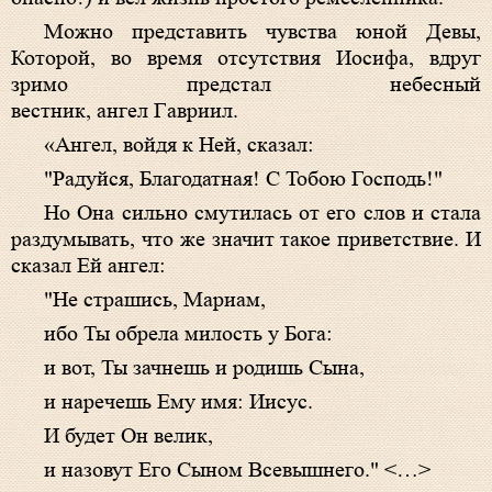
Можно представить чувства юной Девы,
Которой, во время отсутствия Иосифа, вдруг
зримо предстал небесный
вестник, ангел Гавриил.
«Ангел, войдя к Ней, сказал:
"Радуйся, Благодатная! С Тобою Господь!"
Но Она сильно смутилась от его слов и стала
раздумывать, что же значит такое приветствие. И
сказал Ей ангел:
"Не страшись, Мариам,
ибо Ты обрела милость у Бога:
и вот, Ты зачнешь и родишь Сына,
и наречешь Ему имя: Иисус.
И будет Он велик,
и назовут Его Сыном Всевышнего." <…>