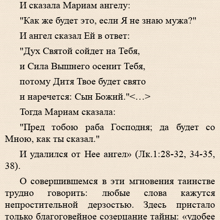
И сказала Мариам ангелу:
"Как же будет это, если Я не знаю мужа?"
И ангел сказал Ей в ответ:
"Дух Святой сойдет на Тебя,
и Сила Вышнего осенит Тебя,
потому Дитя Твое будет свято
и наречется: Сын Божий."<…>
Тогда Мариам сказала:
"Пред тобою раба Господня; да будет со
Мною, как ты сказал."
И удалился от Нее ангел» (Лк.1:28-32, 34-35,
38).
О совершившемся в эти мгновения таинстве
трудно говорить: любые слова кажутся
непростительной дерзостью. Здесь пристало
только благоговейное созерцание тайны: «удобее