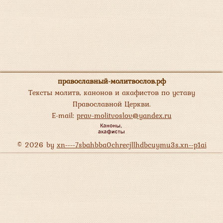
православный-молитвослов.рф
Тексты молитв, канонов и акафистов по уставу
Православной Церкви.
E-mail:
prav-molitvoslov@yandex.ru
© 2026 by
xn----7sbahbba0chrecjllhdbcuymu3s.xn--p1ai