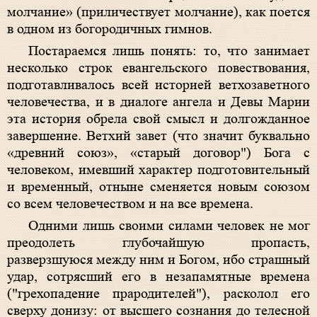
молчание» (приличествует молчание), как поется
в одном из богородичных гимнов.
Постараемся лишь понять: то, что занимает
несколько строк евангельского повествования,
подготавливалось всей историей ветхозаветного
человечества, и в диалоге ангела и Девы Марии
эта история обрела свой смысл и долгожданное
завершение. Ветхий завет (что значит буквально
«древний союз», «старый договор") Бога с
человеком, имевший характер подготовительный
и временный, отныне сменяется новым союзом
со всем человечеством и на все времена.
Одними лишь своими силами человек не мог
преодолеть глубочайшую пропасть,
разверзшуюся между ним и Богом, ибо страшный
удар, сотрясший его в незапамятные времена
("грехопадение прародителей"), расколол его
сверху донизу: от высшего сознания до телесной