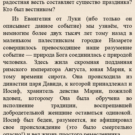
радостная весть составляет существо праздника?
Кто был вестником?
Из Евангелия от Луки (ибо только он
описывает данное событие) мы узнаём, что
немногим более двух тысяч лет тому назад в
маленьком палестинском городке Назарете
совершилось превосходящее наше разумение
событие — природа Бога соединилась с природой
человека. Здесь жила скромная подданная
римского императора Августа, юная Мария, к
тому времени сирота. Она происходила из
династии царя Давида, к которой принадлежал и
Иосиф, хранитель девства Марии, пожилой
вдовец, которому Она была обручена во
исполнение традиции, воспрещавшей
добродетельной женщине оставаться одинокой.
Иосиф был беден, разумеется, не афишировал
свое происхождение (это было смертельно
опасно!) и вел жизнь простого ремесленника.