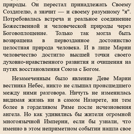
природы. Он перестал принадлежать Своему
Создателю, а значит — и своему разумному "я".
Потребовалась встреча и реальное соединение
Божественной и человеческой природы через
Боговоплощение. Только так могла быть
возвращена в первозданное достоинство
целостная природа человека. И в лице Марии
человечество достигло высшей точки своего
духовно-нравственного развития и очищения на
путях восстановления Союза с Богом.
Незамеченным было явление Деве Марии
вестника Небес, никто не слышал происшедшего
между ними разговора. Ничуть не изменилась
видимая жизнь ни в самом Назарете, ни тем
более в горделивом Риме после исчезновения
ангела. Но как удивились бы жители огромной
многоязычной Империи, если бы узнали, что
именно в этом неприметном событии нашла свое