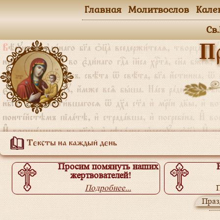
Главная
Молитвослов
Кале
Св
П
Тексты на каждый день
Просим помянуть наших
жертвователей!
Подробнее...
П
Праз