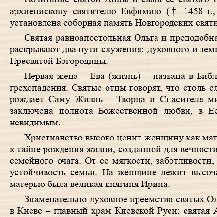
архиепископу святителю Евфимию († 1458 г., 
установлена соборная память Новгородских свят
Святая равноапостольная Ольга и преподобн
раскрывают два пути служения: духовного и зем
Пресвятой Богородицы.
Первая жена – Ева (жизнь) – названа в Биб
грехопадения. Святые отцы говорят, что столь с
рождает Саму Жизнь – Творца и Спасителя ми
заключена полнота Божественной любви, в 
невидимым.
Христианство высоко ценит женщину как мат
к тайне рождения жизни, созданной для вечности
семейного очага. От ее мягкости, заботливости
устойчивость семьи. На женщине лежит высоча
матерью была великая княгиня Ирина.
Знаменательно духовное преемство святых О
в Киеве – главный храм Киевской Руси; святая 