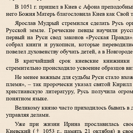
В 1051 г. пришел в Киев с Афона преподобн
него Божия Матерь благословила Киев как Свой 
Ярослав Мудрый стремился сделать Русь ор
Русской земле. Греческие певцы научили рус
первый на Руси свод законов «Русская Правда»
собрал книги и рукописи, которые переводили
повелел духовенству обучать детей, а в Новгород
В кратчайший срок киевские книжники 
стремительно происходило усвоение образцов ви
Не менее важным для судьбы Руси стало вхо
племя», – так пророчески указал святой Кирилл
христианскую литературу, Русь получила огром
понятном языке.
Великому князю часто приходилось бывать в д
управляя делами.
Уже при жизни Ирина прославилась свое
Киевский
(† 1053 г., память 21 октября) в св