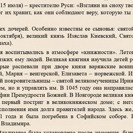
15 июля) – крестителю Руси: «Взгляни на сноху тв
ог их хранит, как они соблюдают веру, которую ты
х дочерей. Особенно известны ее сыновья: свято
октября), великий князь Изяслав Киевский, Свят
аха).
ья воспитывались в атмосфере «книжности». Лето
зких ему людей. Великая княгиня научила детей р
орые распевали при дворе князя варяжские вои
, Мария – венгерской, Елизавета – норвежской. Из
ей покровительницы – святой великомученицы Ирин
ем, но и управлять им. В 1045 году она направила
офии Премудрости Божией. В Новгороде великая кн
первый постриг в великокняжеском доме; с него
полнения ими долга правителей народа. Здесь же, 
51 года и была погребена в Софийском соборе. 
я Владимира.
Владимира было установлено после знамения, бы