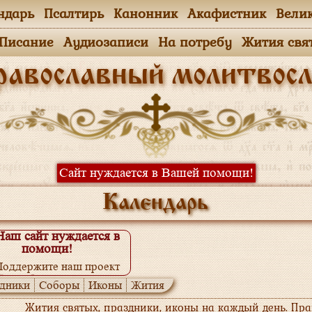
ндарь
Псалтирь
Канонник
Акафистник
Вели
.Писание
Аудиозаписи
На потребу
Жития свя
равославный молитвосл
Сайт нуждается в Вашей помощи!
Календарь
Наш сайт нуждается в
помощи!
Поддержите наш проект
одробнее...
дники
Соборы
Иконы
Жития
Жития святых, праздники, иконы на каждый день. Пр