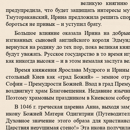
великую княгиню 
предупредила, что будет защищать интересы му
Тмутораканский, Ирина предложила решить спор
бороться не привык – и уступил брату.
Большое влияние оказала Ирина на добры
изгнанных сыновей английского короля Эдмун
вернулся на родину до тех пор, пока великая кня
будут уважать. Русское государство в то время 
как никогда высоки – и в этом немалая заслуга в
Время княжения Ярослава Мудрого и Ирины 
стольный Киев как «град Божий» – земное отр
Софии – Премудрости Божией. Вход в град Прему
воздвигнут храм Благовещения. Недавние языч
Поэтому храмовым праздником в Киевском собор
В 1046 г. греческая царевна Анна, выходя з
икону Божией Матери Одигитрии (Путеводитель
Духовное значение этого образа для христиан
Царствия нерушимая стено!» Эта икона получил