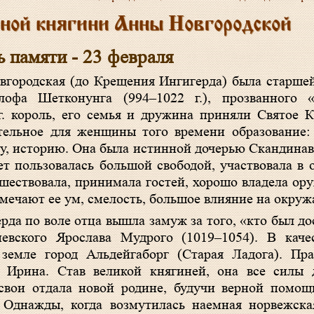
ной княгини Анны Новгородской
ь памяти - 23 февраля
вгородская (до Крещения Ингигерда) была старше
лофа Шетконунга (994–1022 г.), прозванного 
г. король, его семья и дружина приняли Святое 
тельное для женщины того времени образование:
ру, историю. Она была истинной дочерью Скандинав
ет пользовалась большой свободой, участвовала в
ешествовала, принимала гостей, хорошо владела ор
мечают ее ум, смелость, большое влияние на окру
ерда по воле отца вышла замуж за того, «кто был д
иевского Ярослава Мудрого (1019–1054). В каче
земле город Альдейгаборг (Старая Ладога). Пра
 Ирина. Став великой княгиней, она все силы 
свои отдала новой родине, будучи верной помощ
 Однажды, когда возмутилась наемная норвежска