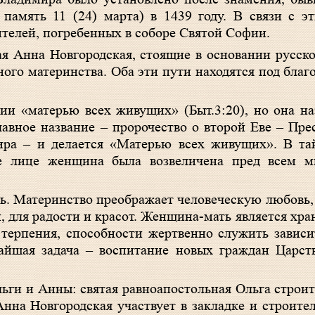
память 11 (24) марта) в 1439 году. В связи с 
ителей, погребенных в соборе Святой Софии.
ая Анна Новгородская, стоящие в основании русско
ного материнства. Оба эти пути находятся под бла
лии «матерью всех живущих» (Быт.3:20), но она на
лавное название – пророчество о второй Еве – Пре
ра – и делается «Матерью всех живущих». В та
Ее лице женщина была возвеличена пред всем 
ь. Материнство преображает человеческую любовь,
, для радости и красот. Женщина-мать является хр
, терпения, способности жертвенно служить завис
йшая задача – воспитание новых граждан Царств
льги и Анны: святая равноапостольная Ольга строи
Анна Новгородская участвует в закладке и строите