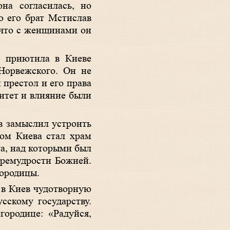
а согласилась, но
ю его брат Мстислав
 что с женщинами он
а приютила в Киеве
Норвежского. Он не
 престол и его права
ритет и влияние были
в замыслил устроить
ром Киева стал храм
а, над которыми был
Премудрости Божией.
городицы.
а в Киев чудотворную
сскому государству.
городице: «Радуйся,