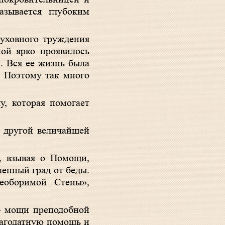
азывается глубоким
уховного труждения
ой ярко проявилось
. Вся ее жизнь была
 Поэтому так много
у, которая помогает
с другой величайшей
, взывая о Помощи,
енный град от беды.
еоборимой Стены»,
 – мощи преподобной
лагодатную помощь и