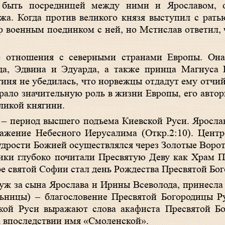
быть посредницей между ними и Ярославом, он
жа. Когда против великого князя выступил с рать
 военным поединком с ней, но Мстислав ответил,
е отношения с северными странами Европы. Он
да, Эдвина и Эдуарда, а также принца Магнуса 
гиня не убедилась, что норвежцы отдадут ему отчий
играло значительную роль в жизни Европы, его авто
еликой княгини.
– период высшего подъема Киевской Руси. Яросла
ажение Небесного Иерусалима (Откр.2:10). Цент
дрости Божией осуществлялся через Золотые Ворот
ники глубоко почитали Пресвятую Деву как Храм 
е святой Софии стал день Рождества Пресвятой Бо
амуж за сына Ярослава и Ирины Всеволода, принесл
ницы) – благословение Пресвятой Богородицы Ру
ской Руси выражают слова акафиста Пресвятой Бо
а впоследствии имя «Смоленской».