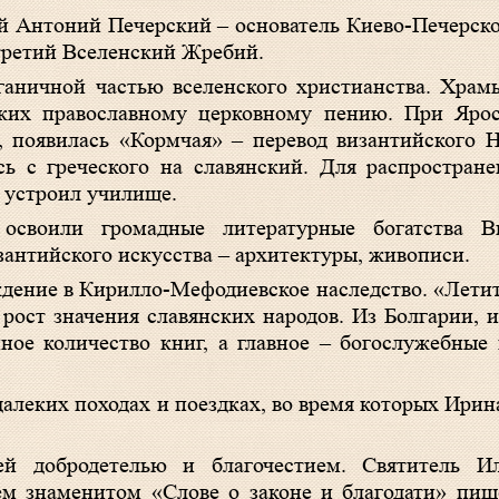
ый Антоний Печерский – основатель Киево-Печерско
третий Вселенский Жребий.
ганичной частью вселенского христианства. Храм
ских православному церковному пению. При Ярос
, появилась «Кормчая» – перевод византийского 
сь с греческого на славянский. Для распростран
е устроил училище.
освоили громадные литературные богатства В
зантийского искусства – архитектуры, живописи.
ждение в Кирилло-Мефодиевское наследство. «Летит
 рост значения славянских народов. Из Болгарии,
ное количество книг, а главное – богослужебные
алеких походах и поездках, во время которых Ирина
й добродетелью и благочестием. Святитель
И
оем знаменитом «Слове о законе и благодати» пиш