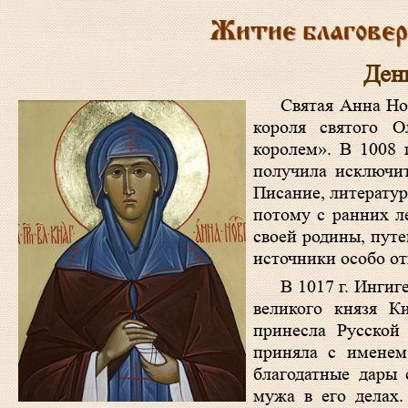
Житие благовер
Ден
Святая Анна Но
короля святого О
королем». В 1008 
получила исключи
Писание, литерату
потому с ранних л
своей родины, пут
источники особо от
В 1017 г. Ингиг
великого князя К
принесла Русской 
приняла с именем
благодатные дары 
мужа в его делах.