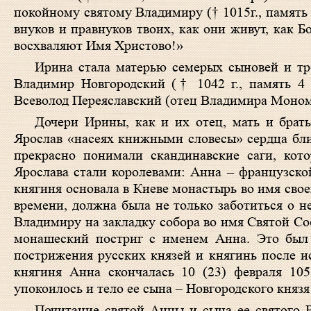
покойному святому Владимиру († 1015г., память 
внуков и правнуков твоих, как они живут, как Б
восхваляют Имя Христово!»
Ирина стала матерью семерых сыновей и тре
Владимир Новгородский († 1042 г., память 4 
Всеволод Переяславский (отец Владимира Моном
Дочери Ирины, как и их отец, мать и брат
Ярослав «насеях книжными словесы» сердца бли
прекрасно понимали скандинавские саги, кот
Ярослава стали королевами: Анна – французской
княгиня основала в Киеве монастырь во имя сво
времени, должна была не только заботиться о н
Владимиру на закладку собора во имя Святой С
монашеский постриг с именем Анна. Это был 
пострижения русских князей и княгинь после ис
княгиня Анна скончалась 10 (23) февраля 10
упокоилось и тело ее сына – Новгородского княз
Почитание святой Анны и сына ее святого 