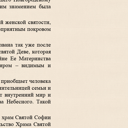
этим знамением была
й женской святости,
гоприятным покровом
звана так уже после
святой Деве, которая
йне Ее Материнства
миром – видимым и
 приобщает человека
анительницей семьи и
ит внутренний мир и
а Небесного. Такой
т храм Святой Софии
льство Храма Святой