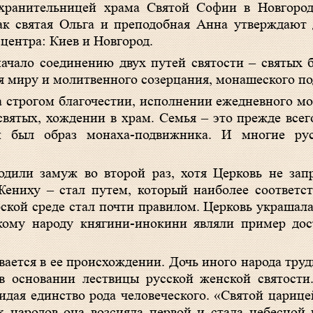
хранительницей храма Святой Софии в Новгороде
к святая Ольга и преподобная Анна утверждают 
 центра: Киев и Новгород.
ачало соединению двух путей святости – святых 
ия миру и молитвенного созерцания, монашеского по
 строгом благочестии, исполнении ежедневного мо
вятых, хождении в храм. Семья – это прежде всег
 был образ монаха-подвижника. И многие ру
одили замуж во второй раз, хотя Церковь не зап
ниху – стал путем, который наиболее соответст
рской среде стал почти правилом. Церковь украша
кому народу княгини-инокини являли пример дос
ается в ее происхождении. Дочь иного народа труд
 в основании лествицы русской женской святост
озидая единство рода человеческого. «Святой цари
х народов она возсияла первой и стала небесной