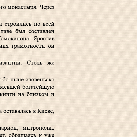
го монастыря. Через
ы строились по всей
лаве был составлен
Номоканона. Ярослав
ения грамотности он
изантии. Столь же
 бо ныне словеньско
 имевшей богатейшую
 книги на близком и
 оставалась в Киеве,
ларион, митрополит
ет, обращаясь к уже