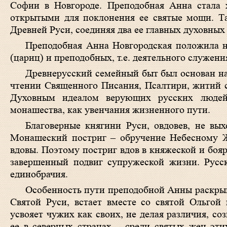
Софии в Новгороде. Преподобная Анна стала 
открытыми для поклонения ее святые мощи. Та
Древней Руси, соединяя два ее главных духовных
Преподобная Анна Новгородская положила н
(цариц) и преподобных, т.е. деятельного служен
Древнерусский семейный быт был основан на
чтении Священного Писания, Псалтири, житий с
Духовным идеалом верующих русских людей
монашества, как увенчания жизненного пути.
Благоверные княгини Руси, овдовев, не вых
Монашеский постриг – обручение Небесному Же
вдовы. Поэтому постриг вдов в княжеской и боя
завершенный подвиг супружеской жизни. Русс
единобрачия.
Особенность пути преподобной Анны раскрыв
Святой Руси, встает вместе со святой Ольгой
усвояет чужих как своих, не делая различия, с
ее в северных странах – среди святых жен эти