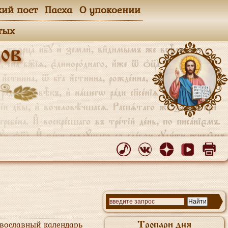
кий пост
Пасха
О упокоении
тых
ов
авославный календарь
Тропари дня