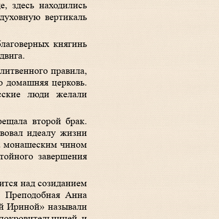
, здесь находились
духовную вертикаль
благоверных княгинь
двига.
литвенного правила,
о домашняя церковь.
сские люди желали
рещала второй брак.
вовал идеалу жизни
ла монашеским чином
тойного завершения
ится над созиданием
и. Преподобная Анна
цей Ириной» называли
 покровительницей и