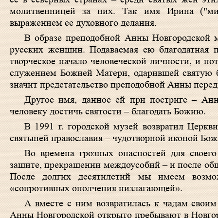
молитвенницей за них. Так имя Ирина ("мир
выражением ее духовного делания.
В образе преподобной Анны Новгородской 
русских женщин. Подаваемая ею благодатная п
творческое начало человеческой личности, и по
служением Божией Матери, одарившей святую б
значит предстательство преподобной Анны перед
Другое имя, данное ей при постриге – Анна
человеку достичь святости – благодать Божию.
В 1991 г. городской музей возвратил Церк
святыней православия – чудотворной иконой Бо
Во времена грозных опасностей для своег
защите, прекращении междоусобий – и после общ
После долгих десятилетий мы имеем возмо
«сопротивных ополчения низлагающей».
А вместе с ним возвратилась к чадам свои
Анны Новгородской открыто пребывают в Новгор