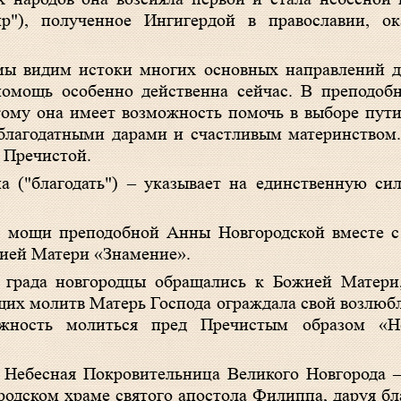
"), полученное Ингигердой в православии, ок
мы видим истоки многих основных направлений д
омощь особенно действенна сейчас. В преподобн
тому она имеет возможность помочь в выборе пути
лагодатными дарами и счастливым материнством.
 Пречистой.
 ("благодать") – указывает на единственную сил
ви мощи преподобной Анны Новгородской вместе 
жией Матери «Знамение».
о града новгородцы обращались к Божией Матери
их молитв Матерь Господа ограждала свой возлюбл
жность молиться пред Пречистым образом «Н
м Небесная Покровительница Великого Новгорода
одском храме святого апостола Филиппа, даруя б