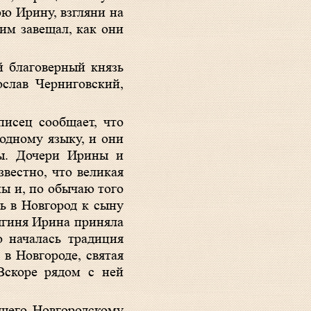
ою Ирину, взгляни на
 им завещал, как они
й благоверный князь
ослав Черниговский,
писец сообщает, что
одному языку, и они
ны. Дочери Ирины и
вестно, что великая
ы и, по обычаю того
сь в Новгород к сыну
ягиня Ирина приняла
 началась традиция
в Новгороде, святая
Вскоре рядом с ней
вшего Новгородскому