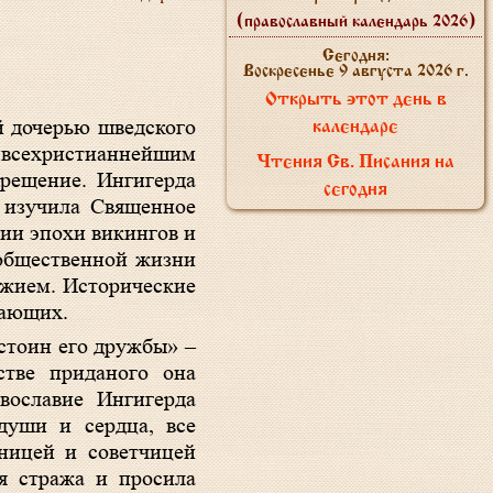
(православный календарь 2026)
Сегодня:
Воскресенье 9 августа 2026 г.
Открыть этот день в
й дочерью шведского
календаре
«всехристианнейшим
Чтения Св. Писания на
Крещение. Ингигерда
сегодня
 изучила Священное
ии эпохи викингов и
 общественной жизни
ужием. Исторические
жающих.
остоин его дружбы» –
стве приданого она
вославие Ингигерда
души и сердца, все
ницей и советчицей
я стража и просила