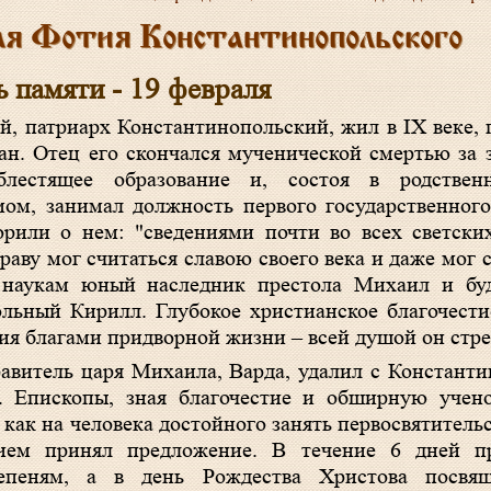
я Фотия Константинопольского
ь памяти - 19 февраля
й, патриарх Константинопольский, жил в IX веке, 
ан. Отец его скончался мученической смертью за 
лестящее образование и, состоя в родстве
ом, занимал должность первого государственного 
рили о нем: "сведениями почти во всех светски
праву мог считаться славою своего века и даже мог 
 наукам юный наследник престола Михаил и бу
ольный Кирилл. Глубокое христианское благочести
я благами придворной жизни – всей душой он стре
равитель царя Михаила, Варда, удалил с Констант
. Епископы, зная благочестие и обширную учено
 как на человека достойного занять первосвятитель
ием принял предложение. В течение 6 дней п
тепеням, а в день Рождества Христова посвя