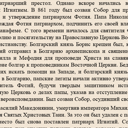
атриарший престол. Однако вскоре начались в
 Игнатием. В 861 году был созван Собор для пр
 и утверждение патриархом Фотия. Папа Николай
рждая Фотия патриархом, подчинить его своей вла
анафеме. С того времени началось для святителя
лию и посягательству на Православную Церковь Вос
истианству. Болгарский князь Борис крещен был, 
тий отправил в Болгарию архиепископа и священ
ирилла и Мефодия для проповеди Христа на славя
рие болгар к проповедникам Восточной Церкви. Бе
 их искать помощи на Западе, и болгарский князь
 в Болгарию, папские легаты начали активно утвер
титель Фотий, будучи твердым защитником ис
ую Церковь о делах папы, указав на отступлени
в вероисповедании. Был созван Собор, осудивший св
 Василий Македонянин, умертвив императора Михаи
я Святых Христовых Таин. За это он был удален с 
есто был снова поставлен патриарх Игнатий. Со