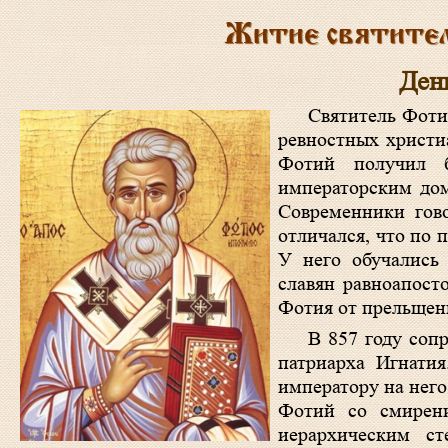
Житие святител
Ден
Святитель Фоти
ревностных христи
Фотий получил б
императорским дом
Современники гово
отличался, что по 
У него обучались
славян равноапост
Фотия от прельщени
В 857 году соп
патриарха Игнатия
императору на него
Фотий со смирен
иерархическим с