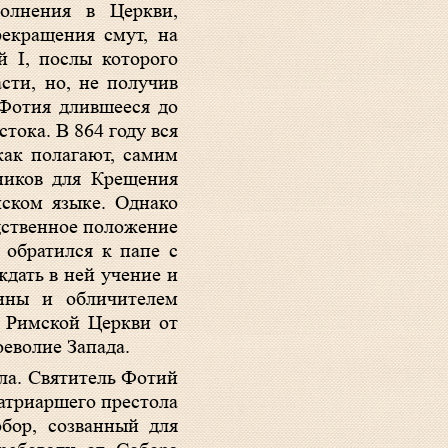
олнения в Церкви,
екращения смут, на
 I, послы которого
сти, но, не получив
 Фотия длившееся до
тока. В 864 году вся
как полагают, самим
ников для Крещения
нском языке. Однако
дственное положение
 обратился к папе с
ждать в ней учение и
тины и обличителем
е Римской Церкви от
оеволие Запада.
ла. Святитель Фотий
патриаршего престола
бор, созванный для