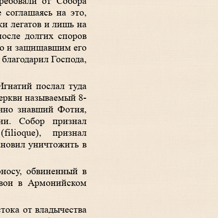
требовали от Собора
 соглашаясь на это,
ки легатов и лишь на
после долгих споров
ию и защищавшим его
 благодарил Господа,
Игнатий послал туда
еркви называемый 8-
чно знавший Фотия,
ии. Собор признал
ilioque), признал
ановил уничтожить в
носу, обвиненный в
свои в Армонийском
тока от владычества