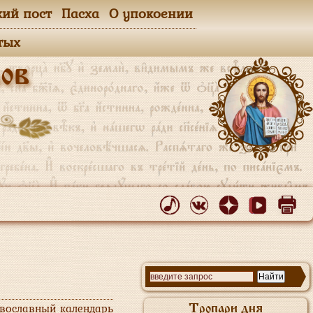
кий пост
Пасха
О упокоении
тых
ов
авославный календарь
Тропари дня