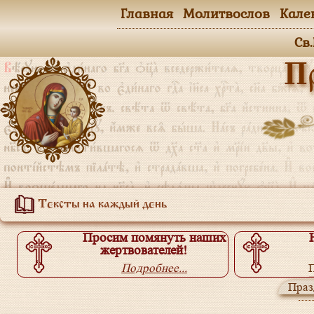
Главная
Молитвослов
Кале
Св
П
Тексты на каждый день
Просим помянуть наших
жертвователей!
Подробнее...
П
Праз