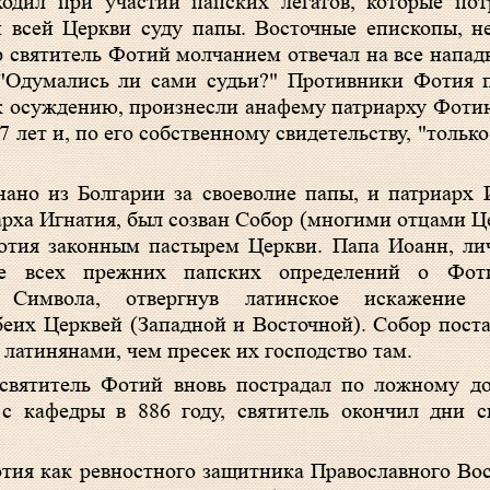
ходил при участии папских легатов, которые по
 всей Церкви суду папы. Восточные епископы, не
р святитель Фотий молчанием отвечал на все напад
: "Одумались ли сами судьи?" Противники Фотия 
 к осуждению, произнесли анафему патриарху Фот
7 лет и, по его собственному свидетельству, "только
нано из Болгарии за своеволие папы, и патриарх 
арха Игнатия, был созван
Собор
(многими отцами Ц
отия законным пастырем Церкви. Папа Иоанн, ли
не всех прежних папских определений о Фот
о Символа, отвергнув латинское искажение (f
беих Церквей (Западной и Восточной). Собор пост
латинянами, чем пресек их господство там.
святитель Фотий вновь пострадал по ложному до
 с кафедры в 886 году, святитель окончил дни 
отия как ревностного защитника Православного Вос