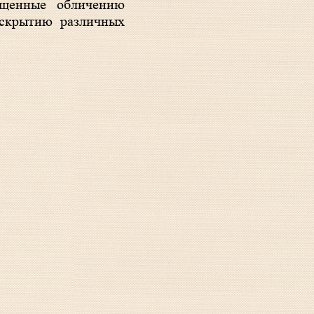
ященные обличению
аскрытию различных