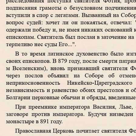
расследования поступка святителя Фотия, про
подписания грамоты о безусловном подчинении
вступили в спор с легатами. Вызванный на Собо
вопрос судей: хочет ли он покаяться, отвечал
одержали победу и, не имея никаких оснований
епископам. Святитель был послан в заточение на 
терпеливо нес суды Его...".
В то время латинское духовенство было изг
своих епископов. В 879 году, после смерти патри
м Вселенским), вновь признавший святителя Ф
через послов объявил на Соборе об отме
неприкосновенность Никейско-Цареградског
независимость и равенство обоих престолов и о
Болгарии церковные обычаи и обряды, введенные 
При преемнике императора Василия, Льве, 
заговоре против императора. Будучи низведен
монастыре в 891 году.
Православная Церковь почитает святителя Ф