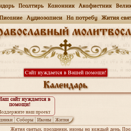
ндарь
Псалтирь
Канонник
Акафистник
Вели
.Писание
Аудиозаписи
На потребу
Жития свя
равославный молитвосл
Сайт нуждается в Вашей помощи!
Календарь
Наш сайт нуждается в
помощи!
Поддержите наш проект
одробнее...
дники
Соборы
Иконы
Жития
Жития святых, праздники, иконы на каждый день. Пр