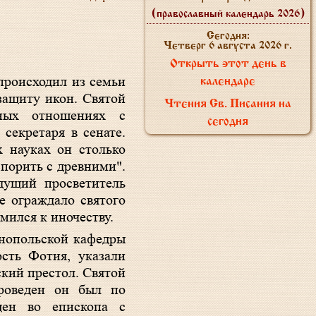
(православный календарь 2026)
Сегодня:
Четверг 6 августа 2026 г.
Открыть этот день в
происходил из семьи
календаре
защиту икон. Святой
Чтения Св. Писания на
нных отношениях с
сегодня
секретаря в сенате.
х науках он столько
спорить с древними".
дущий просветитель
е ограждало святого
мился к иночеству.
инопольской кафедры
сть Фотия, указали
ский престол. Святой
роведен он был по
щен во епископа с