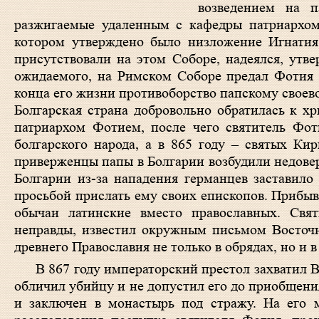
возведением на п
разжигаемые удаленным с кафедры патриархом
котором утверждено было низложение Игнатия
присутствовали на этом Соборе, надеялся, утве
ожидаемого, на Римском Соборе предал Фотия 
конца его жизни противоборство папскому своево
Болгарская страна добровольно обратилась к хр
патриархом Фотием, после чего святитель Фо
болгарского народа, а в 865 году – святых К
приверженцы папы в Болгарии возбудили недове
Болгарии из-за нападения германцев заставило
просьбой прислать ему своих епископов. Прибыв
обычаи латинские вместо православных. Свя
неправды, известил окружным письмом Восточн
древнего Православия не только в обрядах, но и 
В 867 году императорский престол захватил
обличил убийцу и не допустил его до приобщени
и заключен в монастырь под стражу. На его м