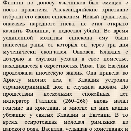
Филипп по доносу язычников был смещен с
поста правителя. Александрийские христиане
избрали его своим епископом. Новый правитель,
опасаясь народного гнева, не стал открыто
казнить Филиппа, а подослал убийц. Во время
уединенной молитвы епископа ему были
нанесены раны, от которых он через три дня
мученически скончался. Овдовев, Клавдия с
дочерью и слугами уехала в свое поместье,
находившееся в окрестностях Рима. Там Евгения
продолжала иноческую жизнь. Она привела ко
Христу многих дев, а Клавдия устроила
странноприимный дом и служила вдовам. По
прошествии нескольких спокойных лет
император Галлиен (260–268) вновь начал
гонение на христиан, и многие из них нашли
убежище у святых Клавдии и Евгении. В то
время осиротевшая молодая римлянка из
царского рода, Василла, услышав о христианах и