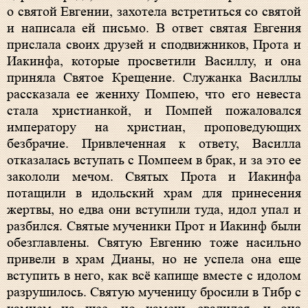
о святой Евгении, захотела встретиться со святой
и написала ей письмо. В ответ святая Евгения
прислала своих друзей и сподвижников, Прота и
Иакинфа, которые просветили Василлу, и она
приняла Святое Крещение. Служанка Василлы
рассказала ее жениху Помпею, что его невеста
стала христианкой, и Помпей пожаловался
императору на христиан, проповедующих
безбрачие. Привлеченная к ответу, Василла
отказалась вступать с Помпеем в брак, и за это ее
закололи мечом. Святых Прота и Иакинфа
потащили в идольский храм для принесения
жертвы, но едва они вступили туда, идол упал и
разбился. Святые мученики Прот и Иакинф были
обезглавлены. Святую Евгению тоже насильно
привели в храм Дианы, но не успела она еще
вступить в него, как всё капище вместе с идолом
разрушилось. Святую мученицу бросили в Тибр с