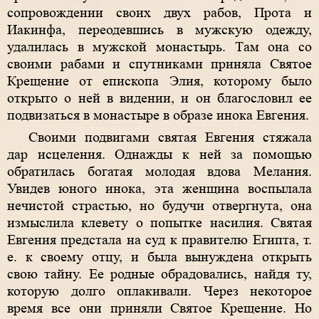
сопровождении своих двух рабов, Прота и
Иакинфа, переодевшись в мужскую одежду,
удалилась в мужской монастырь. Там она со
своими рабами и спутниками приняла Святое
Крещение от епископа Элия, которому было
открыто о ней в видении, и он благословил ее
подвизаться в монастыре в образе инока Евгения.
Своими подвигами святая Евгения стяжала
дар исцеления. Однажды к ней за помощью
обратилась богатая молодая вдова Мелания.
Увидев юного инока, эта женщина воспылала
нечистой страстью, но будучи отвергнута, она
измыслила клевету о попытке насилия. Святая
Евгения предстала на суд к правителю Египта, т.
е. к своему отцу, и была вынуждена открыть
свою тайну. Ее родные обрадовались, найдя ту,
которую долго оплакивали. Через некоторое
время все они приняли Святое Крещение. Но