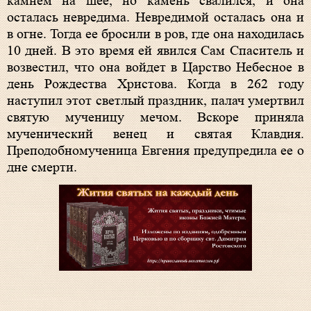
камнем на шее, но камень свалился, и она
осталась невредима. Невредимой осталась она и
в огне. Тогда ее бросили в ров, где она находилась
10 дней. В это время ей явился Сам Спаситель и
возвестил, что она войдет в Царство Небесное в
день Рождества Христова. Когда в 262 году
наступил этот светлый праздник, палач умертвил
святую мученицу мечом. Вскоре приняла
мученический венец и святая Клавдия.
Преподобномученица Евгения предупредила ее о
дне смерти.