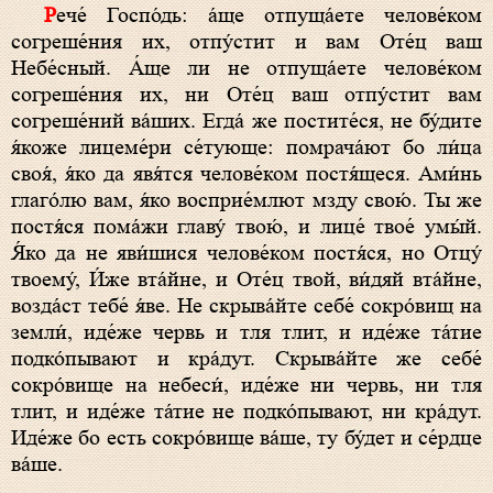
Рече́ Госпо́дь: а́ще отпуща́ете челове́ком
согреше́ния их, отпу́стит и вам Оте́ц ваш
Небе́сный. А́ще ли не отпуща́ете челове́ком
согреше́ния их, ни Оте́ц ваш отпу́стит вам
согреше́ний ва́ших. Егда́ же постите́ся, не бу́дите
я́коже лицеме́ри се́тующе: помрача́ют бо ли́ца
своя́, я́ко да явя́тся челове́ком постя́щеся. Ами́нь
глаго́лю вам, я́ко восприе́млют мзду свою́. Ты же
постя́ся пома́жи главу́ твою́, и лице́ твое́ умы́й.
Я́ко да не яви́шися челове́ком постя́ся, но Отцу́
твоему́, И́же вта́йне, и Оте́ц твой, ви́дяй вта́йне,
возда́ст тебе́ я́ве. Не скрыва́йте себе́ сокро́вищ на
земли́, иде́же червь и тля тлит, и иде́же та́тие
подко́пывают и кра́дут. Скрыва́йте же себе́
сокро́вище на небеси́, иде́же ни червь, ни тля
тлит, и иде́же та́тие не подко́пывают, ни кра́дут.
Иде́же бо есть сокро́вище ва́ше, ту бу́дет и се́рдце
ва́ше.