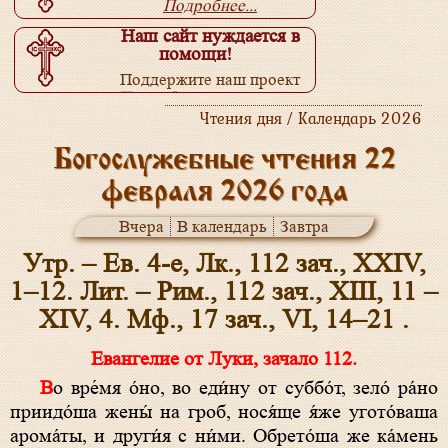
Подробнее...
Наш сайт нуждается в
помощи!
Поддержите наш проект
Подробнее...
Чтения дня / Календарь 2026
Богослужебные чтения 22
февраля 2026 года
Вчера
В календарь
Завтра
Утр. – Ев. 4-е, Лк., 112 зач., XXIV,
1–12. Лит. – Рим., 112 зач., XIII, 11 –
XIV, 4. Мф., 17 зач., VI, 14–21 .
Евангелие от Луки, зачало 112.
Во вре́мя о́но, во еди́ну от суббо́т, зело́ ра́но
приидо́ша жены́ на гроб, нося́ще я́же угото́ваша
арома́ты, и други́я с ни́ми. Обрето́ша же ка́мень