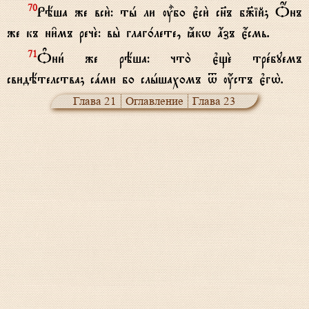
Рёша же вси2: тh ли u5бо є3си2 сн7ъ б9ій; Џнъ
70
же къ ни6мъ речE: вы2 глаг0лете, ћкw ѓзъ є4смь.
Nни1 же рёша: что2 є3щE трeбуемъ
71
свидётелства; сaми бо слhшахомъ t ќстъ є3гw2.
Глава 21
Оглавление
Глава 23