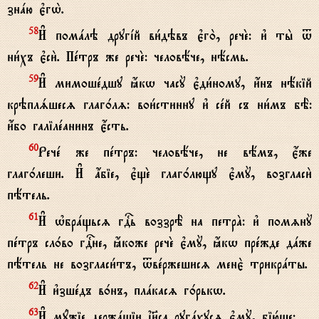
знaю є3гw2.
И# помaлэ другjй ви1дэвъ є3го2, речE: и3 ты2 t
58
ни1хъ є3си2. Пeтръ же речE: человёче, нёсмь.
И# мимошeдшу ћкw часY є3ди1ному, и4нъ нёкій
59
крэплsшесz глаг0лz: вои1стинну и3 сeй съ ни1мъ бЁ:
и4бо галілeанинъ є4сть.
Речe же пeтръ: человёче, не вёмъ, є4же
60
глаг0леши. И# ѓбіе, є3щE глаг0лющу є3мY, возгласи2
пётель.
И# њбрaщьсz гDь воззрЁ на петрA: и3 помzнY
61
пeтръ сл0во гDне, ћкоже речE є3мY, ћкw прeжде дaже
пётель не возгласи1тъ, tвeржешисz менє2 трикрaты.
И# и3зшeдъ в0нъ, плaкасz г0рькw.
62
И# мyжіе держaщіи ї}са ругaхусz є3мY, бію1ще:
63