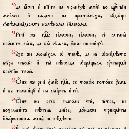
да ћсте и3 піeте на трапeзэ моeй во цrтвіи
30
моeмъ: и3 сsдете на прест0лэхъ, судsще
nбэманaдесzте колёнома ї}левома.
Речe же гDь: сjмwне, сjмwне, сE сатанA
31
пр0ситъ вaсъ, да бы2 сёzлъ, ћкw пшени1цу:
ѓзъ же моли1хсz њ тебЁ, да не њскудёетъ
32
вёра твоS: и3 ты2 нёкогда њбрaщьсz ўтверди2
брaтію твою2.
Џнъ же речE є3мY: гDи, съ тоб0ю гот0въ є4смь
33
и3 въ темни1цу и3 на смeрть и3ти2.
Џнъ же речE: глаг0лю ти2, пeтре, не
34
возгласи1тъ пётель днeсь, д0ндеже трикрaты
tвeржешисz менє2 не вёдэти.
35