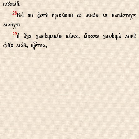
служaй.
Вh же є3стE пребhвше со мн0ю въ напaстехъ
28
мои1хъ:
и3 ѓзъ завэщавaю вaмъ, ћкоже завэщA мнЁ
29
nц7ъ м0й, цrтво,