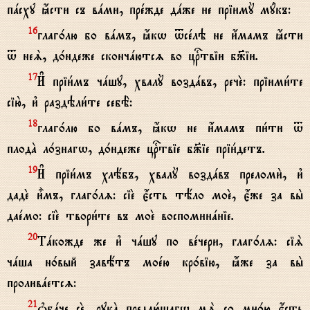
пaсху ћсти съ вaми, прeжде дaже не пріимY мyкъ:
глаг0лю бо вaмъ, ћкw tсeлэ не и4мамъ ћсти
16
t неS, д0ндеже скончaютсz во цrтвіи б9іи.
И# пріи1мъ чaшу, хвалY воздaвъ, речE: пріими1те
17
сію2, и3 раздэли1те себЁ:
глаг0лю бо вaмъ, ћкw не и4мамъ пи1ти t
18
плодA л0знагw, д0ндеже цrтвіе б9іе пріи1детъ.
И# пріи1мъ хлёбъ, хвалY воздaвъ преломи2, и3
19
дадE и5мъ, глаг0лz: сіE є4сть тёло моE, є4же за вы2
даeмо: сіE твори1те въ моE воспоминaніе.
Тaкожде же и3 чaшу по вeчери, глаг0лz: сіS
20
чaша н0вый завётъ моeю кр0вію, ћже за вы2
проливaетсz:
nбaче сE, рукA предаю1щагw мS со мн0ю є4сть
21