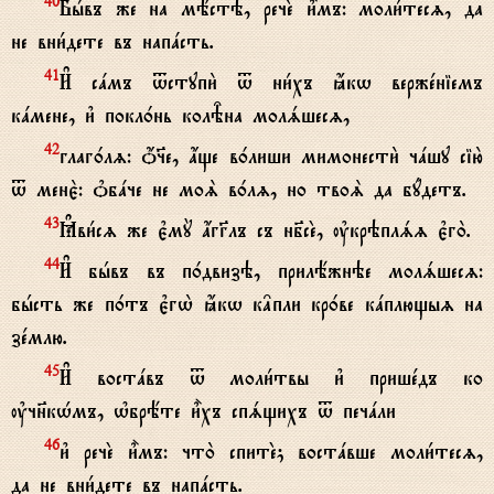
Бhвъ же на мёстэ, речE и5мъ: моли1тесz, да
40
не вни1дете въ напaсть.
И# сaмъ tступи2 t ни1хъ ћкw вержeніемъ
41
кaмене, и3 покл0нь колBна молsшесz,
глаг0лz: џ§е, ѓще в0лиши мимонести2 чaшу сію2
42
t менє2: nбaче не моS в0лz, но твоS да бyдетъ.
Kви1сz же є3мY ѓгGлъ съ нб7сE, ўкрэплsz є3го2.
43
И# бhвъ въ п0двизэ, прилёжнэе молsшесz:
44
бhсть же п0тъ є3гw2 ћкw к†пли кр0ве кaплющыz на
зeмлю.
И# востaвъ t моли1твы и3 пришeдъ ко
45
ўчн7кHмъ, њбрёте и5хъ спsщихъ t печaли
и3 речE и5мъ: что2 спитE; востaвше моли1тесz,
46
да не вни1дете въ напaсть.