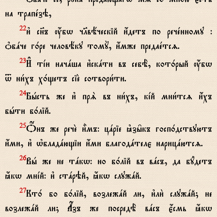
на трапeзэ,
и3 сн7ъ ќбw чlвёческій и4детъ по речeнному :
22
nбaче г0ре человёку томY, и4мже предаeтсz.
И# тjи начaша и3скaти въ себЁ, кот0рый ќбw
23
t ни1хъ х0щетъ сіE сотвори1ти.
Бhсть же и3 прS въ ни1хъ, кjй мни1тсz и4хъ
24
бhти б0лій.
Џнъ же речE и5мъ: цaріе kзы6къ госп0дствуютъ
25
и4ми, и3 њбладaющіи и4ми благодaтелє нарицaютсz.
Вh же не тaкw: но б0лій въ вaсъ, да бyдетъ
26
ћкw мнjй: и3 стaрэй, ћкw служaй.
Кт0 бо б0лій, возлежaй ли, и3ли2 служaй; не
27
возлежaй ли; Ѓзъ же посредЁ вaсъ є4смь ћкw