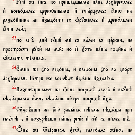
Речe же ї}съ ко пришeдшымъ нaнь ґрхіерewмъ
и3 воев0дамъ церкHвнымъ и3 стaрцємъ: ћкw на
разб0йника ли и3зыд0сте со nрyжіемъ и3 дрек0льми
ћти мS;
по вс‰ дни6 сyщу ми2 съ вaми въ цeркви, не
53
простр0сте руки2 на мS: но сE є4сть вaша годи1на и3
w4бласть тeмнаz.
Е$мше же є3го2 вед0ша, и3 введ0ша є3го2 во дв0ръ
54
ґрхіерeовъ. Пeтръ же вослёдъ и3дsше и3здалeча.
Возгнёщшымъ же џгнь посредЁ дворA и3 вкyпэ
55
сэдsщымъ и5мъ, сэдsше пeтръ посредЁ и4хъ.
Ўзрёвши же є3го2 рабhнz нёкаz сэдsща при
56
свётэ , и3 воззрёвши нaнь, речE: и3 сeй съ ни1мъ бЁ.
Џнъ же tвeржесz є3гw2, глаг0лz: жeно, не
57