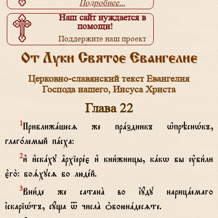
Подробнее...
Наш сайт нуждается в
помощи!
Поддержите наш проект
Подробнее...
От Луки Святое Евангелие
Церковно-славянский текст Евангелия
Господа нашего, Иисуса Христа
Глава 22
Приближaшесz же прaздникъ њпрэснHкъ,
1
глаг0лемый пaсха:
и3 и3скaху ґрхіерeє и3 кни1жницы, кaкw бы ўби1ли
2
є3го2: боsхусz бо людeй.
Вни1де же сатанA во їyду нарицaемаго
3
їскаріHтъ, сyща t числA nбоюнaдесzте.