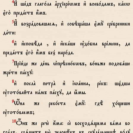
И# шeдъ глаг0ла ґрхіерewмъ и3 воев0дамъ, кaкw
4
є3го2 предaстъ и5мъ.
И# возрaдовашасz, и3 совэщaша є3мY срeбреники
5
дaти:
и3 и3сповёда , и3 и3скaше ўд0бна врeмене, да
6
предaстъ є3го2 и5мъ без8 нар0да.
Пріи1де же дeнь њпрэсн0кwвъ, в0ньже подобaше
7
жрeти пaсху:
и3 послA петрA и3 їwaнна, рeкъ: шє1дша
8
ўгот0вайта нaмъ пaсху, да ћмы.
W$на же рек0ста є3мY: гдЁ х0щеши
9
ўгот0ваемъ;
Џнъ же речE и4ма: сE восходsщема вaма во
10
грaдъ, срsщетъ вы2 человёкъ въ скудeльницэ в0ду