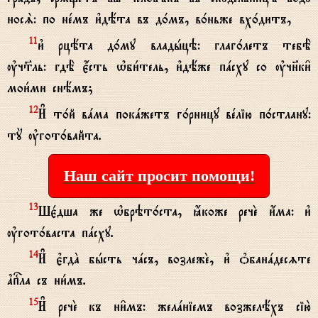
носS: по нeмъ и3дёта въ д0мъ, в0ньже вх0дитъ,
и3 рцёта д0му владhцэ: глаг0летъ тебЁ
11
ўч™ль: гдЁ є4сть њби1тель, и3дёже пaсху со ўчн7ки6
мои1ми снёмъ;
И# т0й вaма покaжетъ г0рницу вeлію п0стлану:
12
тY ўгот0вайта.
Наш сайт просит помощи!
Шє1дша же њбрэт0ста, ћкоже речE и4ма: и3
13
ўгот0васта пaсху.
И# є3гдA бhсть чaсъ, возлежE, и3 nбанaдесzте
14
ґпcла съ ни1мъ.
И# речE къ ни6мъ: желaніемъ возжелёхъ сію2
15