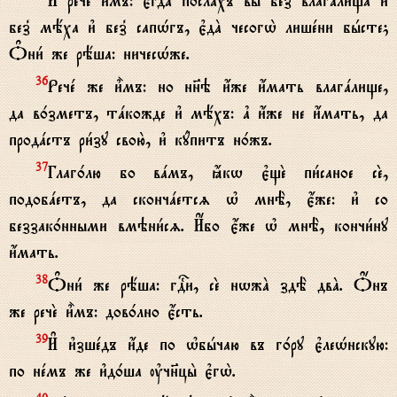
И# речE и5мъ: є3гдA послaхъ вы2 без8 влагaлища и3
без8 мёха и3 без8 сапHгъ, є3дA чесогw2 лишeни бhсте;
Nни1 же рёша: ничесHже.
Речe же и5мъ: но нн7э и4же и4мать влагaлище,
36
да в0зметъ, тaкожде и3 мёхъ: ґ и4же не и4мать, да
продaстъ ри1зу свою2, и3 кyпитъ н0жъ.
Глаг0лю бо вaмъ, ћкw є3щE пи1саное сE,
37
подобaетъ, да скончaетсz њ мнЁ, є4же: и3 со
беззак0нными вмэни1сz. И$бо є4же њ мнЁ, кончи1ну
и4мать.
Nни1 же рёша: гDи, сE нwжA здЁ двA. Џнъ
38
же речE и5мъ: дов0лно є4сть.
И# и3зшeдъ и4де по њбhчаю въ г0ру є3леHнскую:
39
по нeмъ же и3д0ша ўчн7цы2 є3гw2.