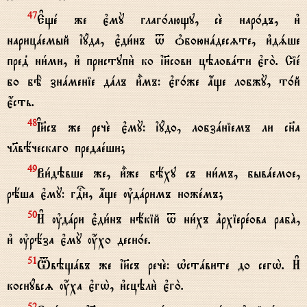
Е#щe же є3мY глаг0лющу, сE нар0дъ, и3
47
нарицaемый їyда, є3ди1нъ t nбоюнaдесzте, и3дsше
пред8 ни1ми, и3 приступи2 ко ї}сови цэловaти є3го2. Сіe
бо бЁ знaменіе дaлъ и5мъ: є3г0же ѓще лобжY, т0й
є4сть.
Ї}съ же речE є3мY: їyдо, лобзaніемъ ли сн7а
48
чlвёческаго предаeши;
Ви1дэвше же, и5же бёху съ ни1мъ, бывaемое,
49
рёша є3мY: гDи, ѓще ўдaримъ ножeмъ;
И# ўдaри є3ди1нъ нёкій t ни1хъ ґрхіерeова рабA,
50
и3 ўрёза є3мY ќхо десн0е.
Tвэщaвъ же ї}съ речE: њстaвите до сегw2. И#
51
коснyвсz ќха є3гw2, и3сцэли2 є3го2.
52