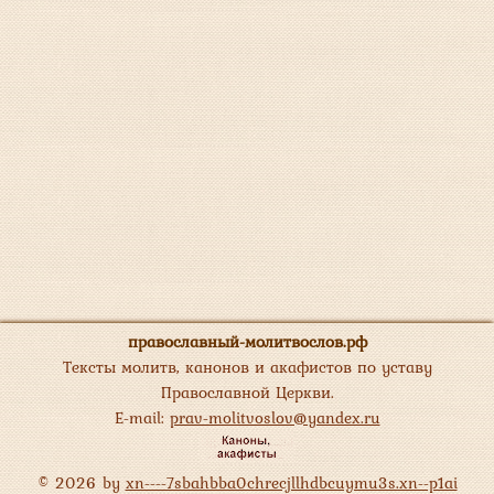
православный-молитвослов.рф
Тексты молитв, канонов и акафистов по уставу
Православной Церкви.
E-mail:
prav-molitvoslov@yandex.ru
© 2026 by
xn----7sbahbba0chrecjllhdbcuymu3s.xn--p1ai