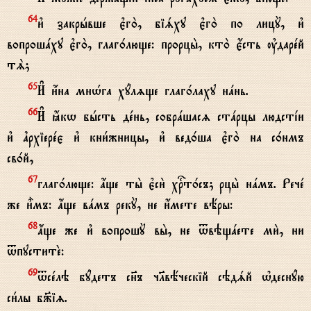
и3 закрhвше є3го2, біsху є3го2 по лицY, и3
64
вопрошaху є3го2, глаг0люще: прорцы2, кто2 є4сть ўдарeй
тS;
И# и4на мнHга хyлzще глаг0лаху нaнь.
65
И# ћкw бhсть дeнь, собрaшасz стaрцы людстjи
66
и3 ґрхіерeє и3 кни1жницы, и3 вед0ша є3го2 на с0нмъ
св0й,
глаг0люще: ѓще ты2 є3си2 хrт0съ; рцы2 нaмъ. Речe
67
же и5мъ: ѓще вaмъ рекY, не и4мете вёры:
ѓще же и3 вопрошY вы2, не tвэщaете ми2, ни
68
tпуститE:
tсeлэ бyдетъ сн7ъ чlвёческій сэдsй њдеснyю
69
си1лы б9іz.