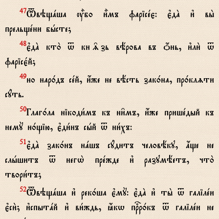
Tвэщaша u5бо и5мъ фарісeє: є3дA и3 вы2
47
прельщeни бhсте;
є3дA кто2 t кн‰зь вёрова въ џнь, и3ли2 t
48
фарісє1й;
но нар0дъ сeй, и4же не вёсть зак0на, пр0клzти
49
сyть.
Глаг0ла нікоди1мъ къ ни6мъ, и4же пришeдый къ
50
немY н0щію, є3ди1нъ сhй t ни1хъ:
є3дA зак0нъ нaшъ сyдитъ человёку, ѓще не
51
слhшитъ t негw2 прeжде и3 разумёетъ, что2
твори1тъ;
Tвэщaша и3 рек0ша є3мY: є3дA и3 ты2 t галілeи
52
є3си2; и3спытaй и3 ви1ждь, ћкw прbр0къ t галілeи не