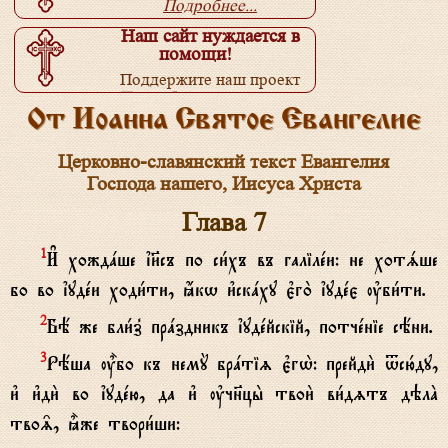
Подробнее...
Наш сайт нуждается в
помощи!
Поддержите наш проект
Подробнее...
От Иоанна Святое Евангелие
Церковно-славянский текст Евангелия
Господа нашего, Иисуса Христа
Глава 7
И# хождaше ї}съ по си1хъ въ галілeи: не хотsше
1
бо во їудeи ходи1ти, ћкw и3скaху є3го2 їудeє ўби1ти.
Бё же бли1з8 прaздникъ їудeйскій, потчeніе сёни.
2
Рёша u5бо къ немY брaтіz є3гw2: прейди2 tсю1ду,
3
и3 и3ди2 во їудeю, да и3 ўчн7цы2 твои2 ви1дzтъ дэлA
тво‰, ±же твори1ши: