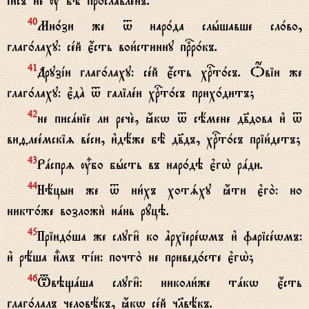
ї}съ не u5 бЁ прослaвленъ.
Мн0зи же t нар0да слhшавше сл0во,
40
глаг0лаху: сeй є4сть вои1стинну прbр0къ.
Друзjи глаг0лаху: сeй є4сть хrт0съ. Џвіи же
41
глаг0лаху: є3дA t галілeи хrт0съ прих0дитъ;
не писaніе ли речE, ћкw t сёмене дв7дова и3 t
42
виfлеeмскіz вeси, и3дёже бЁ дв7дъ, хrт0съ пріи1детъ;
Рaспрz u5бо бhсть въ нар0дэ є3гw2 рaди.
43
Нёцыи же t ни1хъ хотsху ћти є3го2: но
44
никт0же возложи2 нaнь рyцэ.
Пріид0ша же слуги6 ко ґрхіерewмъ и3 фарісewмъ:
45
и3 рёша и5мъ тjи: почто2 не привед0сте є3гw2;
Tвэщaша слуги6: николи1же тaкw є4сть
46
глаг0лалъ человёкъ, ћкw сeй чlвёкъ.