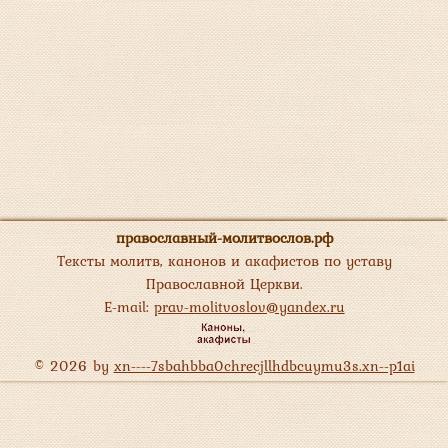
православный-молитвослов.рф
Тексты молитв, канонов и акафистов по уставу
Православной Церкви.
E-mail:
prav-molitvoslov@yandex.ru
© 2026 by
xn----7sbahbba0chrecjllhdbcuymu3s.xn--p1ai