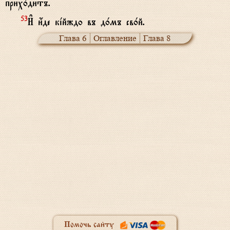
прих0дитъ.
И# и4де кjйждо въ д0мъ св0й.
53
Глава 6
Оглавление
Глава 8
Помочь сайту