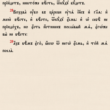
пріи1детъ, никт0же вёсть, tкyду бyдетъ.
ВоззвA u5бо въ цeркви ўчS ї}съ и3 гlz: и3
28
менE вёсте, и3 вёсте, tкyду є4смь: и3 њ себЁ не
пріид0хъ, но є4сть и4стиненъ послaвый мS, є3гHже
вы2 не вёсте:
ѓзъ вёмъ є3го2, ћкw t негw2 є4смь, и3 т0й мS
29
послA.