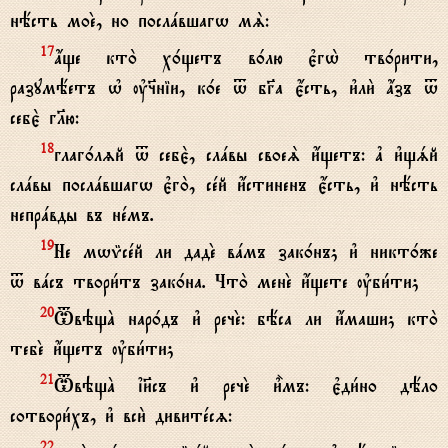
нёсть моE, но послaвшагw мS:
ѓще кто2 х0щетъ в0лю є3гw2 тв0рити,
17
разумёетъ њ ў§ніи, к0е t бGа є4сть, и3ли2 ѓзъ t
себє2 гlю:
глаг0лzй t себє2, слaвы своеS и4щетъ: ґ и3щsй
18
слaвы послaвшагw є3го2, сeй и4стиненъ є4сть, и3 нёсть
непрaвды въ нeмъ.
Не мwmсeй ли дадE вaмъ зак0нъ; и3 никт0же
19
t вaсъ твори1тъ зак0на. Что2 менE и4щете ўби1ти;
TвэщA нар0дъ и3 речE: бёса ли и4маши; кто2
20
тебE и4щетъ ўби1ти;
TвэщA ї}съ и3 речE и5мъ: є3ди1но дёло
21
сотвори1хъ, и3 вси2 дивитeсz:
22