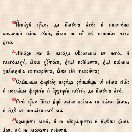
И#скaху u5бо, да и4мутъ є3го2: и3 никт0же
30
возложи2 нaнь руки2, ћкw не u5 бЁ пришeлъ чaсъ
є3гw2.
Мн0зи же t нар0да вёроваша въ него2, и3
31
глаг0лаху, ћкw хrт0съ, є3гдA пріи1детъ, є3дA бHлша
знaмєніz сотвори1тъ, ±же сeй твори1тъ;
Слhшаша фарісeє нар0дъ р0пщущь њ нeмъ сі‰:
32
и3 послaша фарісeє и3 ґрхіерeє слуги6, да и4мутъ є3го2.
РечE u5бо ї}съ: є3щE мaло врeмz съ вaми є4смь,
33
и3 и3дY къ послaвшему мS:
взhщете менE, и3 не њбрsщете: и3 и3дёже є4смь
34
ѓзъ, вы2 не м0жете пріити2.