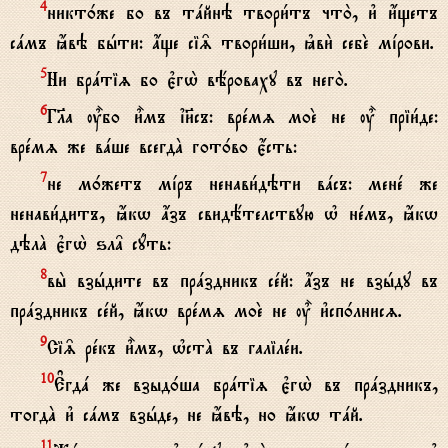
никт0же бо въ тaйнэ твори1тъ что2, и3 и4щетъ
4
сaмъ ћвэ бhти: ѓще сі‰ твори1ши, kви2 себE мjрови.
Ни брaтіz бо є3гw2 вёроваху въ него2.
5
Гlа u5бо и5мъ ї}съ: врeмz моE не u5 пріи1де:
6
врeмz же вaше всегдA гот0во є4сть:
не м0жетъ мjръ ненави1дэти вaсъ: менe же
7
ненави1дитъ, ћкw ѓзъ свидётелствую њ нeмъ, ћкw
дэлA є3гw2 ѕл† сyть:
вы2 взhдите въ прaздникъ сeй: ѓзъ не взhду въ
8
прaздникъ сeй, ћкw врeмz моE не u5 и3сп0лнисz.
Сі‰ рeкъ и5мъ, њстA въ галілeи.
9
Е#гдa же взыд0ша брaтіz є3гw2 въ прaздникъ,
10
тогдA и3 сaмъ взhде, не ћвэ, но ћкw тaй.
11