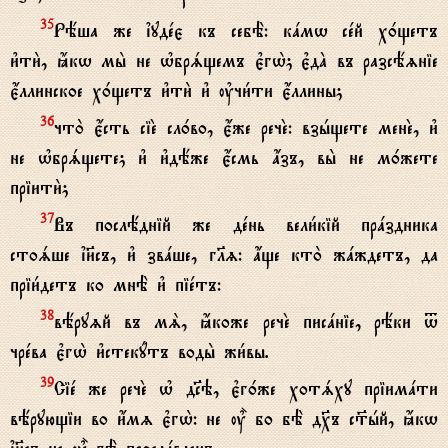
Рёша же їудeє къ себЁ: кaмw сeй х0щетъ
35
и3ти2, ћкw мы2 не њбрsщемъ є3гw2; є3дA въ разсёzніе
є4ллинское х0щетъ и3ти2 и3 ўчи1ти є4ллины;
что2 є4сть сіE сл0во, є4же речE: взhщете менE, и3
36
не њбрsщете; и3 и3дёже є4смь ѓзъ, вы2 не м0жете
пріити2;
Въ послёдній же дeнь вели1кій прaздника
37
стоsше ї}съ, и3 звaше, гlz: ѓще кто2 жaждетъ, да
пріи1детъ ко мнЁ и3 піeтъ:
вёруzй въ мS, ћкоже речE писaніе, рёки t
38
чрeва є3гw2 и3стекyтъ воды2 жи1вы.
Сіe же речE њ д©э, є3г0же хотsху пріимaти
39
вёрующіи во и4мz є3гw2: не u5 бо бЁ д¦ъ с™hй, ћкw