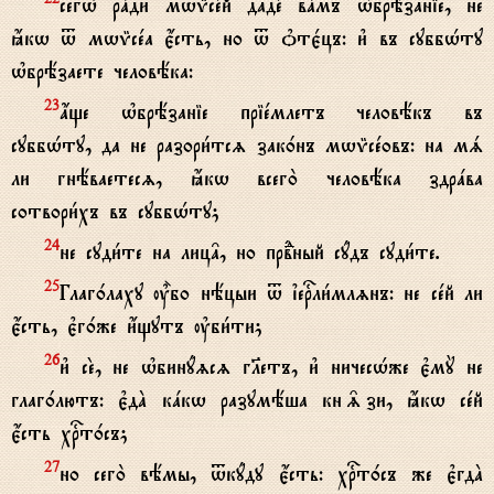
сегw2 рaди мwmсeй дадE вaмъ њбрёзаніе, не
ћкw t мwmсeа є4сть, но t nтє1цъ: и3 въ суббHту
њбрёзаете человёка:
ѓще њбрёзаніе пріeмлетъ человёкъ въ
23
суббHту, да не разори1тсz зак0нъ мwmсeовъ: на мs
ли гнёваетесz, ћкw всего2 человёка здрaва
сотвори1хъ въ суббHту;
не суди1те на лиц†, но првdный сyдъ суди1те.
24
Глаг0лаху u5бо нёцыи t їеrли1млzнъ: не сeй ли
25
є4сть, є3г0же и4щутъ ўби1ти;
и3 сE, не њбинyzсz гlетъ, и3 ничесHже є3мY не
26
глаг0лютъ: є3дA кaкw разумёша кн‰зи, ћкw сeй
є4сть хrт0съ;
но сего2 вёмы, tкyду є4сть: хrт0съ же є3гдA
27