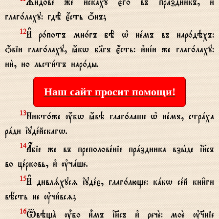
Жи1дове же и3скaху є3го2 въ прaздникъ, и3
глаг0лаху: гдЁ є4сть џнъ;
И# р0потъ мн0гъ бЁ њ нeмъ въ нар0дэхъ:
12
џвіи глаг0лаху, ћкw бlгъ є4сть: и3нjи же глаг0лаху:
ни2, но льсти1тъ нар0ды.
Наш сайт просит помощи!
Никт0же ќбw ћвэ глаг0лаше њ нeмъ, стрaха
13
рaди їудeйскагw.
Ѓбіе же въ преполовeніе прaздника взhде ї}съ
14
во цeрковь, и3 ўчaше.
И# дивлsхусz їудeє, глаг0люще: кaкw сeй кни6ги
15
вёсть не ўчи1всz;
TвэщA u5бо и5мъ ї}съ и3 речE: моE ў§ніе
16